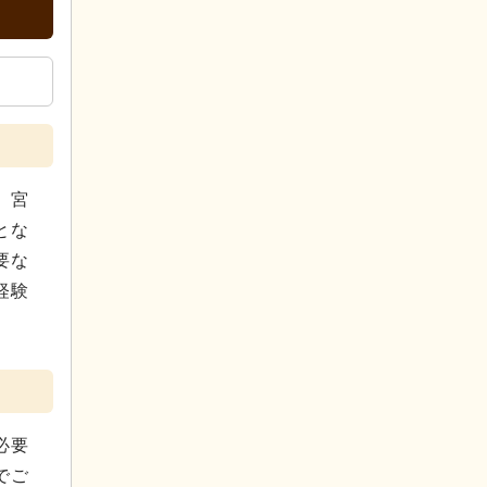
、宮
とな
要な
経験
必要
でご