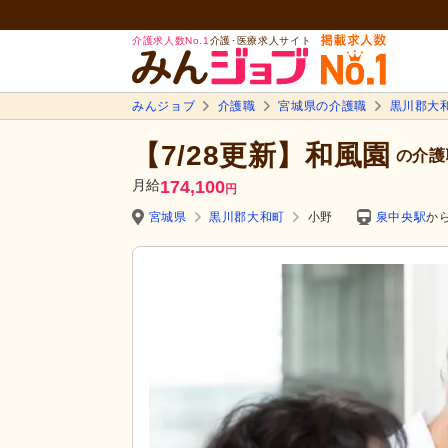
介護求人数No.1
介護･医療求人サイト
みんジョブ
介護職
宮城県の介護職
黒川郡大
【7/28更新】和風園
の介護
月給
174,100
円
宮城県
黒川郡大和町
小野
泉中央駅
から