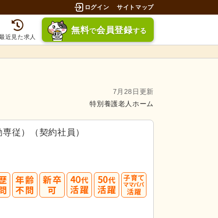
ログイン
サイトマップ
無料
会員登録
で
する
最近見た求人
7月28日更新
特別養護老人ホーム
勤専従）（契約社員）
40
50