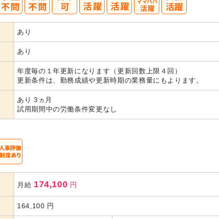
40
50
あり
代活躍
代活躍
あり
年度毎の１年更新になります（更新回数上限４回）
更新条件は、勤務成績や更新時期の業務量にもよります。
あり 3ヵ月
試用期間中の労働条件変更なし
174,100
月給
円
164,100
円