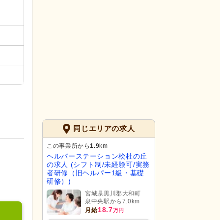
同じエリアの求人
この事業所から
1.9
km
ヘルパーステーション桧杜の丘
の求人 (シフト制/未経験可/実務
者研修（旧ヘルパー1級・基礎
研修）)
宮城県黒川郡大和町
泉中央駅から7.0km
18.7
月給
万円