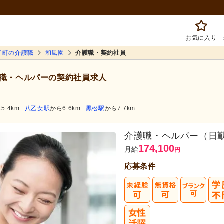
お気に入り
和町の介護職
和風園
介護職・契約社員
職・ヘルパーの契約社員求人
5.4km
八乙女駅
から6.6km
黒松駅
から7.7km
介護職・ヘルパー（日
174,100
月給
円
応募条件