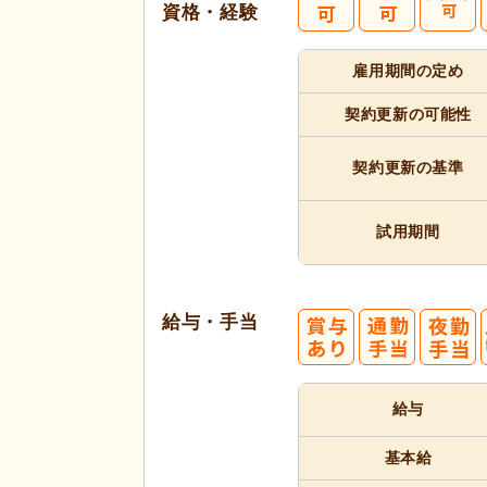
資格・経験
雇用期間
の定め
契約更新
の可能性
契約更新
の基準
試用期間
給与・手当
給与
基本給