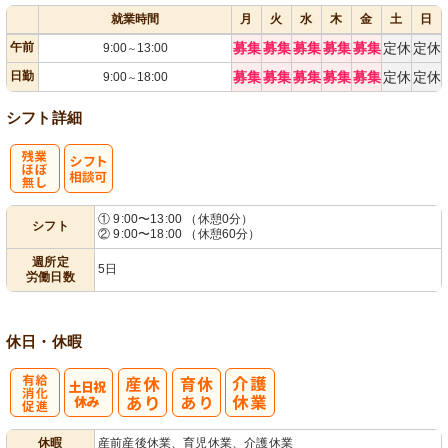
就業時間
月
火
水
木
金
土
日
午前
募集
募集
募集
募集
募集
定休
定休
9:00
13:00
～
日勤
募集
募集
募集
募集
募集
定休
定休
9:00
18:00
～
シフト詳細
残
シ
① 9:00〜13:00 （休憩0分）
シフト
② 9:00〜18:00 （休憩60分）
業ほぼなし
フト相談可
週所定
5日
労働日数
休日・休暇
有
休暇
産前産後休業、育児休業、介護休業