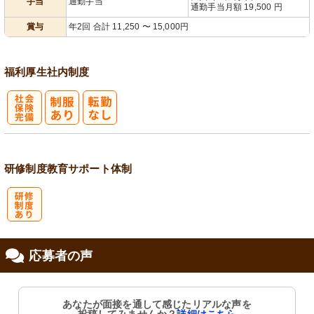
手当
通勤手当
通勤手当月額 19,500 円
賞与
年2回 合計 11,250 〜 15,000円
福利厚生
社内制度
社
会保険完備
研修制度
教育
サポート体制
研
応募者の声
修制度あり
あなたが面接を通して感じたリアルな声を