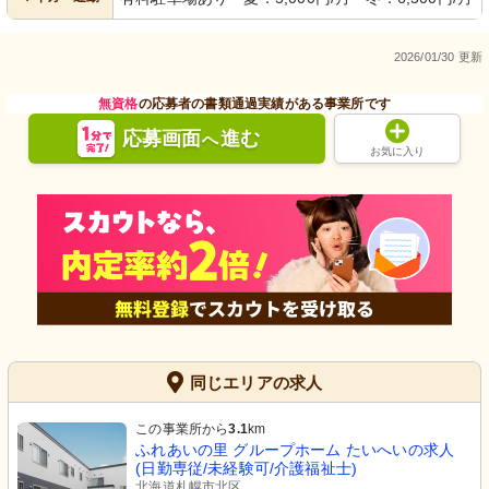
2026/01/30 更新
無資格
の応募者の書類通過実績がある事業所です
応募画面
進む
へ
お気に入り
同じエリアの求人
この事業所から
3.1
km
ふれあいの里 グループホーム たいへいの求人
(日勤専従/未経験可/介護福祉士)
北海道札幌市北区