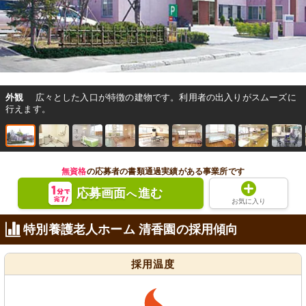
外観
広々とした入口が特徴の建物です。利用者の出入りがスムーズに
行えます。
無資格
の応募者の書類通過実績がある事業所です
応募画面
進む
へ
お気に入り
特別養護老人ホーム 清香園の採用傾向
採用温度