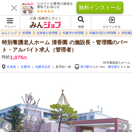
スカウトや選考の連絡を
無料インストール
通知でお知らせ
介護･医療求人サイト
メニュー
検索
ログインする
みんジョブ
管理職
北海道の管理職
札幌市の管理職
札幌市北区の管理職
特別養
特別養護老人ホーム 清香園
の施設長・管理職のパー
ト・アルバイト求人（管理者）
時給
1,075
円
特別養護老人ホーム
北海道
札幌市
札幌市北区
新琴似一条
新川駅
から0.7km
麻生駅
から1.4k