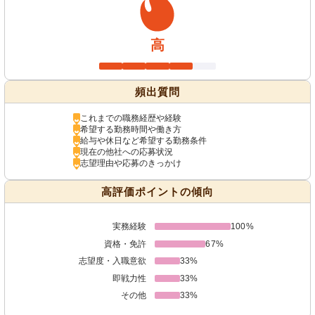
高
頻出質問
これまでの職務経歴や経験
希望する勤務時間や働き方
給与や休日など希望する勤務条件
現在の他社への応募状況
志望理由や応募のきっかけ
高評価ポイントの傾向
実務経験
100%
資格・免許
67%
志望度・入職意欲
33%
即戦力性
33%
その他
33%