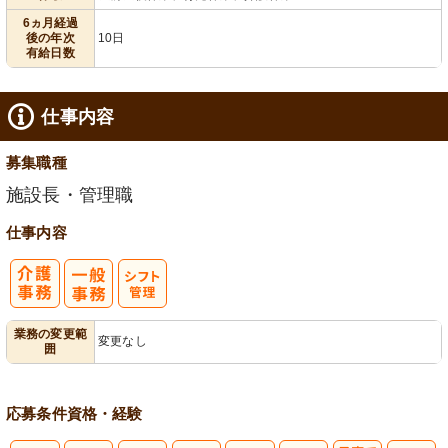
給消化促進
6ヵ月経過
後の年次
10日
有給日数
仕事内容
募集職種
施設長・管理職
仕事内容
業務の変更範
変更なし
囲
応募条件
資格・経験