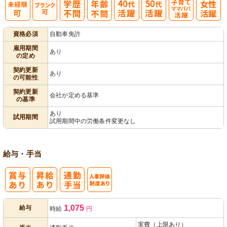
子育てママパ
資格必須
自動車免許
パ活躍
雇用期間
あり
の定め
契約更新
あり
の可能性
契約更新
会社が定める基準
の基準
あり
試用期間
試用期間中の労働条件変更なし
給与・手当
人事評価制度
1,075
給与
時給
円
あり
実費（上限あり）