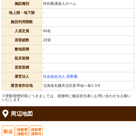
施設種別
特別養護老人ホーム
地上階・地下階
-
施設利用階数
-
入居定員
60名
居室総数
20室
敷地面積
-
延床面積
-
居室面積
-
運営法人
社会福祉法人 清香園
運営者所在地
北海道札幌市北区新琴似一条3-3-6
※受動喫煙対策につきましては、面接時に施設担当者にお問い合わせをお願い
いたします。
周辺地図