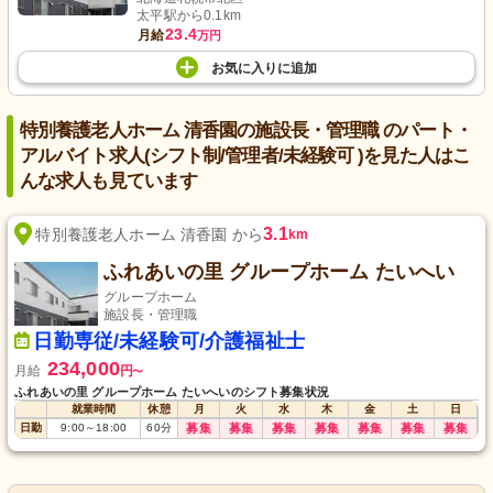
太平駅から0.1km
23.4
月給
万円
お気に入り
に
追加
特別養護老人ホーム 清香園の施設長・管理職 のパート・
アルバイト求人(シフト制/管理者/未経験可 )を見た人はこ
んな求人も見ています
3.1
特別養護老人ホーム 清香園 から
km
ふれあいの里 グループホーム たいへい
グループホーム
施設長・管理職
日勤専従/未経験可/介護福祉士
234,000
月給
円
〜
ふれあいの里 グループホーム たいへいのシフト募集状況
就業時間
休憩
月
火
水
木
金
土
日
日勤
9:00
～
18:00
60
分
募集
募集
募集
募集
募集
募集
募集