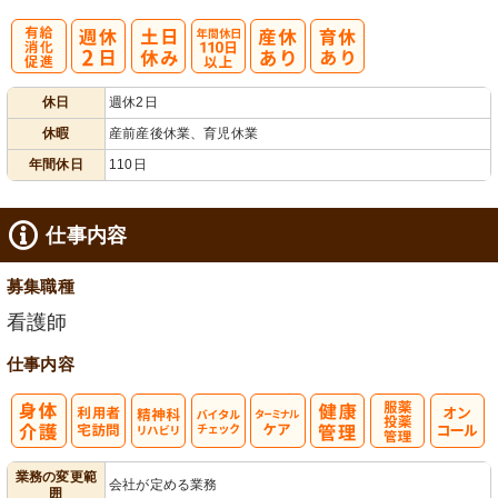
有
年間休日
休日
週休2日
給消化促進
110日以上
休暇
産前産後休業、育児休業
年間休日
110日
仕事内容
募集職種
看護師
仕事内容
利
精神科リハビ
バイタルチェ
ターミナルケ
服薬・投薬管
業務の変更範
会社が定める業務
囲
用者宅訪問
リ
ック
ア
理