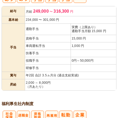
人事評価制度
249,000
316,300
給与
月給
〜
円
あり
基本給
234,000
〜
301,000
円
実費（上限あり）
通勤手当
通勤手当月額 15,000 円
資格手当
15,000 円
車両運転手当
1,000 円
手当
扶養手当
役職手当
0円～50,000円
研修手当
賞与
年2回 合計 3.5ヵ月分 (過去支給実績)
2,000 ～ 8,000円
昇給
（月あたり）
福利厚生
社内制度