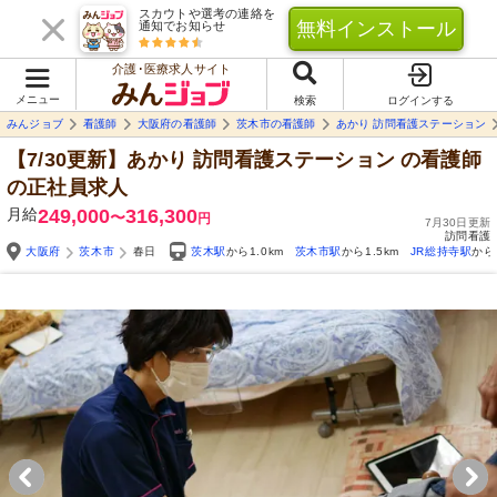
スカウトや選考の連絡を
無料インストール
通知でお知らせ
介護･医療求人サイト
メニュー
検索
ログインする
みんジョブ
看護師
大阪府の看護師
茨木市の看護師
あかり 訪問看護ステーション
【7/30更新】あかり 訪問看護ステーション
の看護師
の正社員求人
月給
249,000
316,300
〜
円
7月30日更新
訪問看護
大阪府
茨木市
春日
茨木駅
から1.0km
茨木市駅
から1.5km
JR総持寺駅
から1