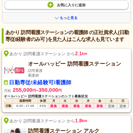
お気に入り
に
追加
もっと見る
あかり 訪問看護ステーションの看護師 の正社員求人(日勤
専従/経験者のみ可 )を見た人はこんな求人も見ています
2.1
あかり 訪問看護ステーション から
km
オールハッピー 訪問看護ステーション
訪問看護
看護師
日勤専従/未経験可/看護師
255,000
350,000
月給
円
円
〜
オールハッピー 訪問看護ステーションのシフト募集状況
就業時間
休憩
月
火
水
木
金
土
日
日勤
9:00
～
17:00
45
分
募集
募集
募集
募集
募集
定休
定休
1.8
あかり 訪問看護ステーション から
km
訪問看護ステーション アルク