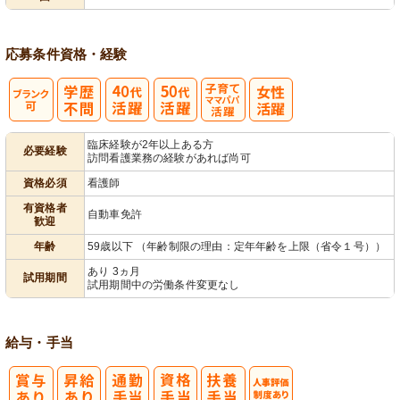
応募条件
資格・経験
子育てママパ
臨床経験が2年以上ある方
必要経験
訪問看護業務の経験があれば尚可
パ活躍
資格必須
看護師
有資格者
自動車免許
歓迎
年齢
59歳以下 （年齢制限の理由：定年年齢を上限（省令１号））
あり 3ヵ月
試用期間
試用期間中の労働条件変更なし
給与・手当