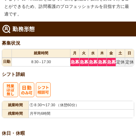
とができるため、訪問看護のプロフェッショナルを目指す方に最
適です。
勤務形態
募集状況
就業時間
月
火
水
木
金
土
日
日勤
急募
急募
急募
急募
急募
定休
定休
8:30
17:30
～
シフト詳細
残
シ
就業時間
① 8:30〜17:30 （休憩60分）
業ほぼなし
フト相談可
残業時間
月平均6時間
休日・休暇