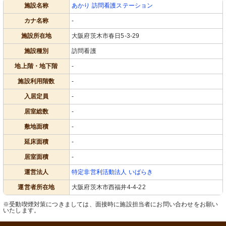
施設名称
あかり 訪問看護ステーション
カナ名称
-
施設所在地
大阪府茨木市春日5-3-29
施設種別
訪問看護
地上階・地下階
-
施設利用階数
-
入居定員
-
居室総数
-
敷地面積
-
延床面積
-
居室面積
-
運営法人
特定非営利活動法人 いばらき
運営者所在地
大阪府茨木市西福井4-4-22
※受動喫煙対策につきましては、面接時に施設担当者にお問い合わせをお願い
いたします。