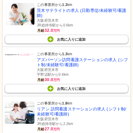
この事業所から
1.3
km
茨木サテライトの求人 (日勤専従/未経験可/看護
師)
大阪府茨木市
JR総持寺駅から0.6km
32.0
月給
万円
お気に入り
に
追加
この事業所から
1.3
km
アズパーソン訪問看護ステーションの求人 (シフ
ト制/未経験可/看護師)
大阪府茨木市
宇野辺駅から0.6km
30.0
月給
万円
お気に入り
に
追加
この事業所から
1.8
km
リアン 訪問看護ステーションの求人 (シフト制/
未経験可/看護師)
大阪府茨木市
JR総持寺駅から2.2km
27.0
月給
万円