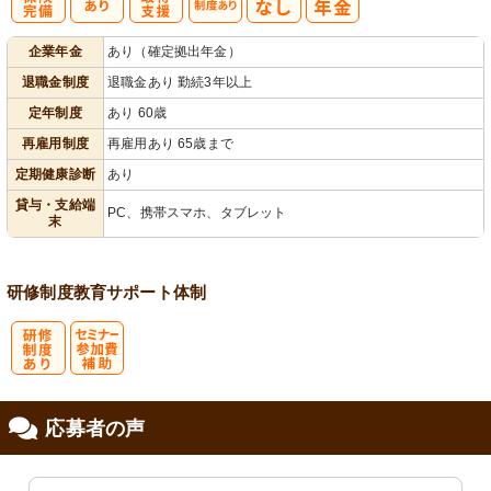
社
資格取得支援
再雇用制度あ
企業年金
あり（確定拠出年金）
会保険完備
あり
り
退職金制度
退職金あり 勤続3年以上
定年制度
あり 60歳
再雇用制度
再雇用あり 65歳まで
定期健康診断
あり
貸与・支給端
PC、携帯スマホ、タブレット
末
研修制度
教育
サポート体制
研
セミナー参加
応募者の声
修制度あり
費補助