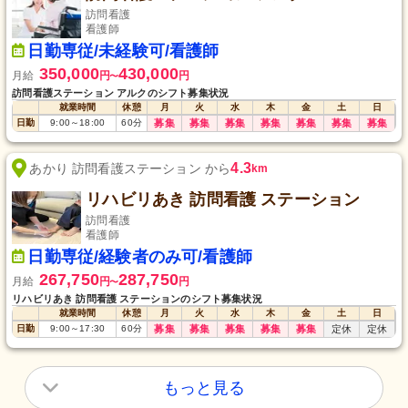
訪問看護
看護師
日勤専従/未経験可/看護師
350,000
430,000
月給
円
円
〜
訪問看護ステーション アルクのシフト募集状況
就業時間
休憩
月
火
水
木
金
土
日
日勤
9:00
～
18:00
60
分
募集
募集
募集
募集
募集
募集
募集
4.3
あかり 訪問看護ステーション から
km
リハビリあき 訪問看護 ステーション
訪問看護
看護師
日勤専従/経験者のみ可/看護師
267,750
287,750
月給
円
円
〜
リハビリあき 訪問看護 ステーションのシフト募集状況
就業時間
休憩
月
火
水
木
金
土
日
日勤
9:00
～
17:30
60
分
募集
募集
募集
募集
募集
定休
定休
もっと見る