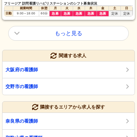
フリージア 訪問看護リハビリステーションのシフト募集状況
就業時間
休憩
月
火
水
木
金
土
日
日勤
9:00
～
18:00
60
分
急募
急募
急募
急募
急募
定休
定休
もっと見る
関連する求人
大阪府の看護師
交野市の看護師
隣接するエリアから求人を探す
奈良県の看護師