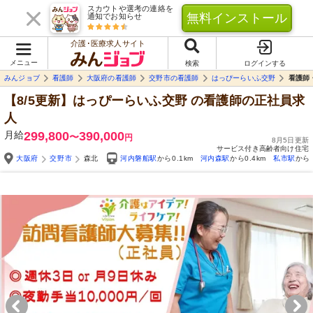
スカウトや選考の連絡を
無料インストール
通知でお知らせ
介護･医療求人サイト
メニュー
検索
ログインする
みんジョブ
看護師
大阪府の看護師
交野市の看護師
はっぴーらいふ交野
看護師
【8/5更新】はっぴーらいふ交野
の看護師の正社員求
人
月給
299,800
390,000
〜
円
8月5日更新
サービス付き高齢者向け住宅
大阪府
交野市
森北
河内磐船駅
から0.1km
河内森駅
から0.4km
私市駅
から1
Yo
自由