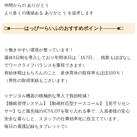
仲間からの ありがとう
より多くの価値ある ありがとう を追求します
□■────はっぴーらいふのおすすめポイント────■□
☆働きやすい環境が整っています！
週休3日制を導入しており年間休日は「157日」、残業もほぼなし
でワークライフバランスを重視できます♪
有給休暇はもちろんのこと、産休育休の取得率もほぼ100％！
（男性の取得実績もございます）
☆デジタル機器の積極的な導入で負担軽減！
【睡眠管理システム】【動画対応型ナースコール】【見守りセン
サー】など最先端のICT/LOTを取り入れる事で、入居者様の安心
安全な暮らしと、スタッフの仕事効率化に役立てています。
毎日の看護記録もタブレットで♪