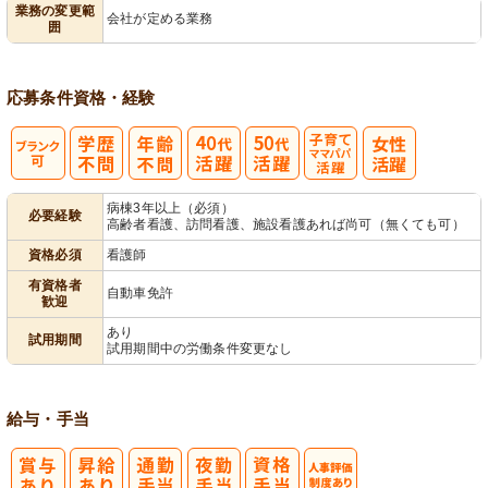
業務の変更範
会社が定める業務
囲
用者宅訪問
ック
理
応募条件
資格・経験
子育てママパ
病棟3年以上（必須）
必要経験
高齢者看護、訪問看護、施設看護あれば尚可（無くても可）
パ活躍
資格必須
看護師
有資格者
自動車免許
歓迎
あり
試用期間
試用期間中の労働条件変更なし
給与・手当