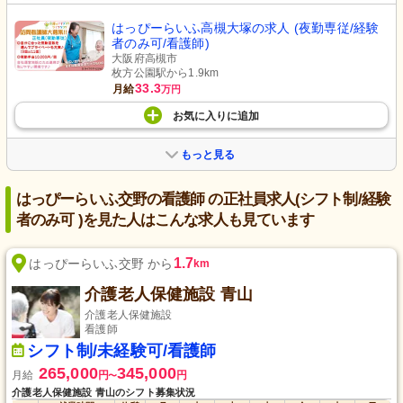
はっぴーらいふ高槻大塚の求人 (夜勤専従/経験
者のみ可/看護師)
大阪府高槻市
枚方公園駅から1.9km
33.3
月給
万円
お気に入り
に
追加
もっと見る
はっぴーらいふ交野の看護師 の正社員求人(シフト制/経験
者のみ可 )を見た人はこんな求人も見ています
1.7
はっぴーらいふ交野 から
km
介護老人保健施設 青山
介護老人保健施設
看護師
シフト制/未経験可/看護師
265,000
345,000
月給
円
円
〜
介護老人保健施設 青山のシフト募集状況