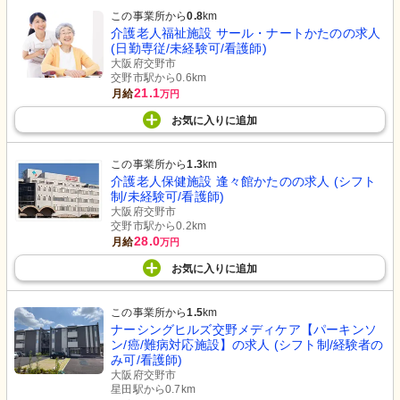
この事業所から
0.8
km
介護老人福祉施設 サール・ナートかたのの求人
(日勤専従/未経験可/看護師)
大阪府交野市
交野市駅から0.6km
21.1
月給
万円
お気に入り
に
追加
この事業所から
1.3
km
介護老人保健施設 逢々館かたのの求人 (シフト
制/未経験可/看護師)
大阪府交野市
交野市駅から0.2km
28.0
月給
万円
お気に入り
に
追加
この事業所から
1.5
km
ナーシングヒルズ交野メディケア【パーキンソ
ン/癌/難病対応施設】の求人 (シフト制/経験者の
み可/看護師)
大阪府交野市
星田駅から0.7km