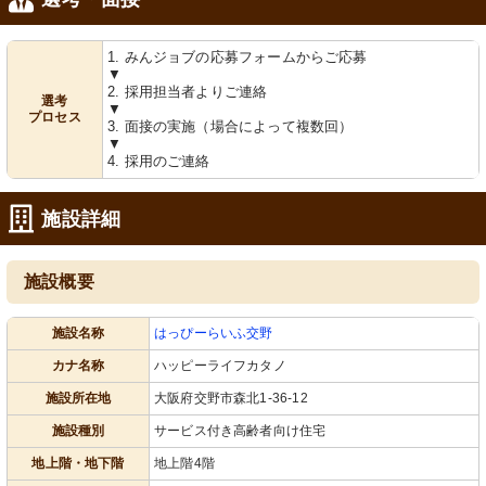
1. みんジョブの応募フォームからご応募
▼
2. 採用担当者よりご連絡
選考
▼
プロセス
3. 面接の実施（場合によって複数回）
▼
4. 採用のご連絡
施設詳細
施設概要
施設名称
はっぴーらいふ交野
カナ名称
ハッピーライフカタノ
施設所在地
大阪府交野市森北1-36-12
施設種別
サービス付き高齢者向け住宅
地上階・地下階
地上階4階