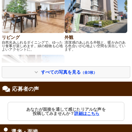
リビング
外観
自然光あふれるダイニングで、ゆった
清潔感のあふれる外観と、暖かみのあ
り食事が楽しめます。緑の植物も心地
る色合いが心地よい空間を演出してい
よいアクセントに。
ます。
すべての写真を見る
（全3枚）
応募者の声
玄関
あなたが面接を通して感じたリアルな声を
穏やかな日差しが迎えるエントラン
投稿してみませんか？
詳細はこちら
ス。清潔感のある環境です。
選考・面接