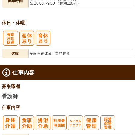
就業時間
② 16:00〜9:00 （休憩120分）
業ほぼなし
フト相談可
休日・休暇
有
休暇
産前産後休業、育児休業
給消化促進
仕事内容
募集職種
看護師
仕事内容
利
バイタルチェ
服薬・投薬管