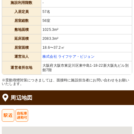
施設利用階数
-
入居定員
57名
居室総数
56室
敷地面積
1025.3m²
延床面積
2083.3m²
居室面積
18.6〜37.2㎡
運営法人
株式会社 ライフケア・ビジョン
大阪府大阪市東淀川区東中島1-18-22新大阪丸ビル別
運営者所在地
館7階
※受動喫煙対策につきましては、面接時に施設担当者にお問い合わせをお願い
いたします。
周辺地図