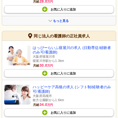
28.0
月給
万円
お気に入り
に
追加
もっと見る
同じ法人の看護師の正社員求人
はっぴーらいふ寝屋川の求人 (日勤専従/経験者
のみ可/看護師)
大阪府寝屋川市
寝屋川市駅から1.3km
30.0
月給
万円
お気に入り
に
追加
ハッピーケア高槻の求人 (シフト制/経験者のみ
可/看護師)
大阪府高槻市
枚方公園駅から1.6km
34.0
月給
万円
お気に入り
に
追加