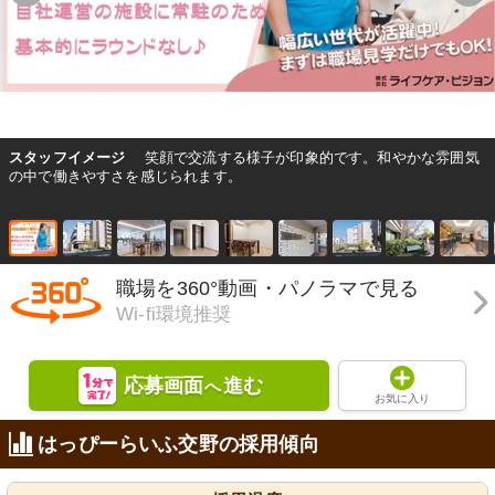
スタッフイメージ
笑顔で交流する様子が印象的です。和やかな雰囲気
の中で働きやすさを感じられます。
職場を360°動画・パノラマで見る
Wi-fi環境推奨
応募画面
進む
へ
お気に入り
はっぴーらいふ交野の採用傾向