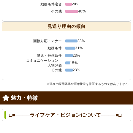
勤務条件適合
20%
その他
40%
見送り理由の傾向
面接対応・マナー
38%
勤務条件
31%
健康・身体条件
23%
コミュニケーション・
15%
人物評価
その他
23%
※現在の採用基準や選考状況を保証するものではありません。
魅力・特徴
□■────ライフケア・ビジョンについて────■□