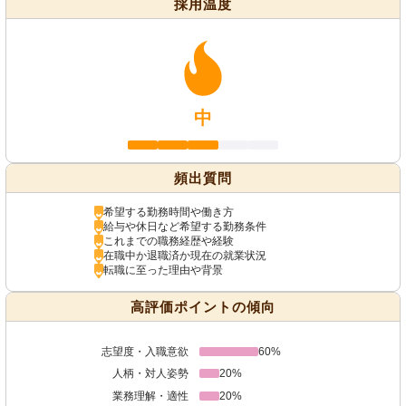
採用温度
中
頻出質問
希望する勤務時間や働き方
給与や休日など希望する勤務条件
これまでの職務経歴や経験
在職中か退職済か現在の就業状況
転職に至った理由や背景
高評価ポイントの傾向
志望度・入職意欲
60%
人柄・対人姿勢
20%
業務理解・適性
20%