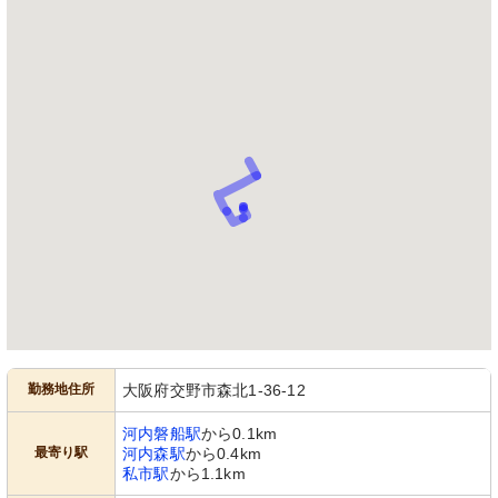
勤務地住所
大阪府交野市森北1-36-12
河内磐船駅
から0.1km
最寄り駅
河内森駅
から0.4km
私市駅
から1.1km