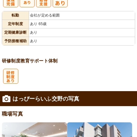
社
資格取得支援
転勤
会社が定める範囲
会保険完備
あり
定年制度
あり 65歳
定期健康診断
あり
予防接種補助
あり
研修制度
教育
サポート体制
研
はっぴーらいふ交野の写真
修制度あり
職場写真