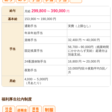
人事評価制度
299,800
390,000
給与
月給
〜
円
あり
基本給
153,900
〜
190,000
円
通勤手当
実費（上限なし）
年末年始手当
資格手当
32,400 円 〜 40,000 円
56,700～90,000円（残業時間
手当
固定残業手当
にかかわらず支給）超過分は
別途支給。
24看護体制手当
16,800 円 〜 20,000 円
10,000円/回※夜勤平均5回／
夜勤手当
月
4,000 ～ 5,000円
昇給
（月あたり）
福利厚生
社内制度