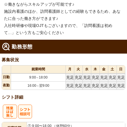
☆働きながらスキルアップが可能です♪
施設内看護のほか、訪問看護師としての経験もできるため、あな
たに合った働き方ができます♪
入社時研修や現場OJTもございますので、「訪問看護は初め
て...」という方もご安心ください
勤務形態
募集状況
就業時間
月
火
水
木
金
土
日
日勤
充足
充足
充足
充足
充足
充足
充足
9:00
18:00
～
夜勤
充足
充足
充足
充足
充足
充足
充足
16:00
翌9:00
～
シフト詳細
残
シ
① 9:00〜18:00 （休憩60分）