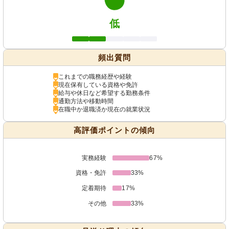
低
頻出質問
これまでの職務経歴や経験
現在保有している資格や免許
給与や休日など希望する勤務条件
通勤方法や移動時間
在職中か退職済か現在の就業状況
高評価ポイントの傾向
実務経験
67%
資格・免許
33%
定着期待
17%
その他
33%