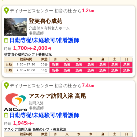
1.2
デイサービスセンター 初音の杜 から
km
登芙喜心成苑
介護付き有料老人ホーム
准看護師
日勤専従/未経験可/准看護師
1,700
2,000
時給
円
円
〜
登芙喜心成苑のシフト募集状況
就業時間
休憩
月
火
水
木
金
土
日
日勤
8:30
～
17:30
60
分
急募
急募
急募
急募
急募
急募
急募
日勤
9:00
～
18:00
60
分
急募
急募
急募
急募
急募
急募
急募
7.4
デイサービスセンター 初音の杜 から
km
アスケア訪問入浴 高尾
訪問入浴
准看護師
日勤専従/未経験可/准看護師
1,945
時給
円
〜
アスケア訪問入浴 高尾のシフト募集状況
就業時間
休憩
月
火
水
木
金
土
日