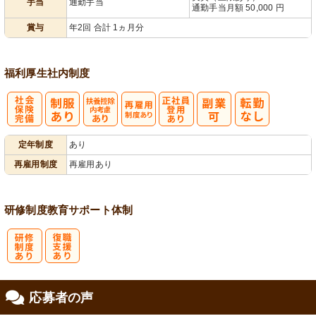
手当
通勤手当
通勤手当月額 50,000 円
賞与
年2回 合計 1ヵ月分
福利厚生
社内制度
社
扶養控除内考
再雇用制度あ
正社員登用あ
定年制度
あり
会保険完備
慮あり
り
り
再雇用制度
再雇用あり
研修制度
教育
サポート体制
研
復
応募者の声
修制度あり
職支援あり