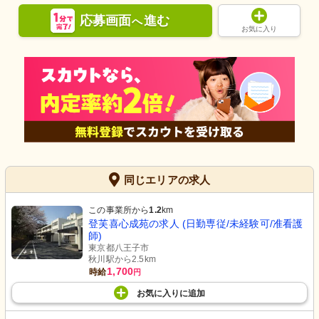
応募画面
進む
へ
お気に入り
同じエリアの求人
この事業所から
1.2
km
登芙喜心成苑の求人 (日勤専従/未経験可/准看護
師)
東京都八王子市
秋川駅から2.5km
1,700
時給
円
お気に入り
に
追加