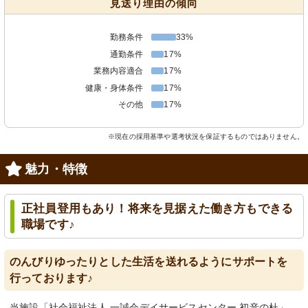
見送り理由の傾向
勤務条件
33%
通勤条件
17%
業務内容適合
17%
健康・身体条件
17%
その他
17%
※現在の採用基準や選考状況を保証するものではありません。
魅力・特徴
正社員登用もあり！将来を見据えた働き方もできる
職場です♪
のんびりゆったりとした生活を送れるようにサポートを
行っております♪
当施設「社会福祉法人 一誠会デイサービスセンター 初音の杜」