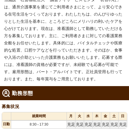
は、通所介護事業を通じてご利用者さまにとって、より安心でき
る在宅生活をつくっております。わたしたちは、のんびりゆった
りとした生活を基本に、ところどころにメリハリの利いたケアを
心がけております。現在は、准看護師として勤務していただける
方を募集しております。主に、ご利用者さまに対しての看護業務
全般をお任せいたします。具体的には、バイタルチェックや医療
的な処置、口腔ケアなどを行っていただきます。そのほか、食事
や入浴の介助といった介護業務もお願いいたします。応募する際
には、准看護師の資格が必要ですが、未経験でも応募が可能で
す。雇用形態は、パート・アルバイトです。正社員登用も行って
おります。また、毎年賞与をご用意しております。
勤務形態
募集状況
就業時間
月
火
水
木
金
土
日
日勤
充足
充足
充足
充足
充足
充足
充足
8:30
17:30
～