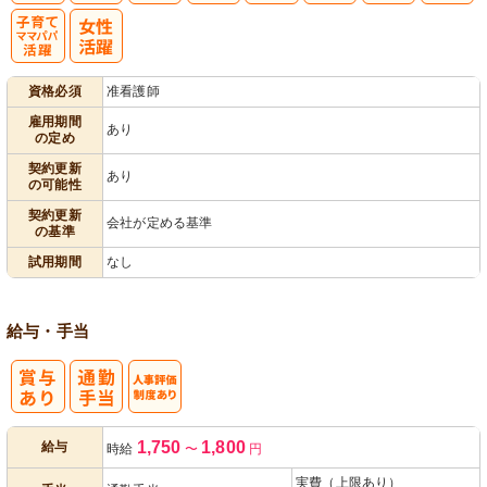
子育てママパ
資格必須
准看護師
パ活躍
雇用期間
あり
の定め
契約更新
あり
の可能性
契約更新
会社が定める基準
の基準
試用期間
なし
給与・手当
人事評価制度
1,750
1,800
給与
時給
〜
円
あり
実費（上限あり）