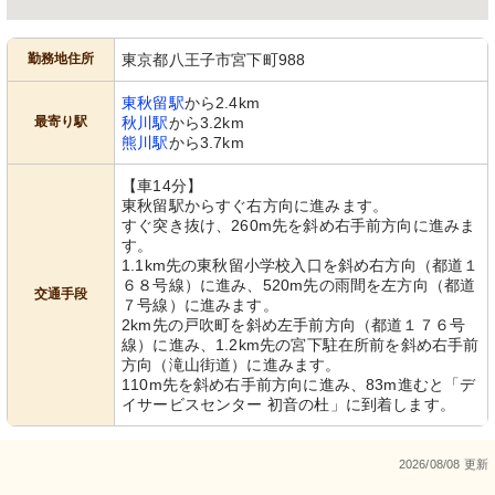
勤務地住所
東京都八王子市宮下町988
東秋留駅
から2.4km
最寄り駅
秋川駅
から3.2km
熊川駅
から3.7km
【車14分】
東秋留駅からすぐ右方向に進みます。
すぐ突き抜け、260m先を斜め右手前方向に進みま
す。
1.1km先の東秋留小学校入口を斜め右方向（都道１
６８号線）に進み、520m先の雨間を左方向（都道
交通手段
７号線）に進みます。
2km先の戸吹町を斜め左手前方向（都道１７６号
線）に進み、1.2km先の宮下駐在所前を斜め右手前
方向（滝山街道）に進みます。
110m先を斜め右手前方向に進み、83m進むと「デ
イサービスセンター 初音の杜」に到着します。
2026/08/08 更新