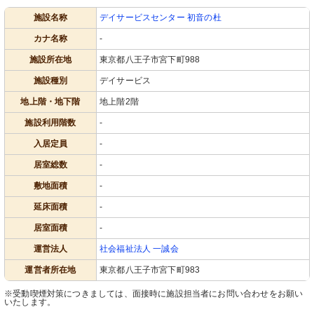
施設名称
デイサービスセンター 初音の杜
カナ名称
-
施設所在地
東京都八王子市宮下町988
施設種別
デイサービス
地上階・地下階
地上階2階
施設利用階数
-
入居定員
-
居室総数
-
敷地面積
-
延床面積
-
居室面積
-
運営法人
社会福祉法人 一誠会
運営者所在地
東京都八王子市宮下町983
※受動喫煙対策につきましては、面接時に施設担当者にお問い合わせをお願い
いたします。