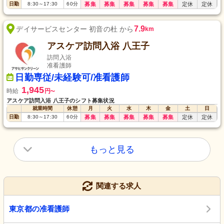
日勤
8:30
～
17:30
60
分
募集
募集
募集
募集
募集
定休
定休
7.9
デイサービスセンター 初音の杜 から
km
アスケア訪問入浴 八王子
訪問入浴
准看護師
日勤専従/未経験可/准看護師
1,945
時給
円
〜
アスケア訪問入浴 八王子のシフト募集状況
就業時間
休憩
月
火
水
木
金
土
日
日勤
8:30
～
17:30
60
分
募集
募集
募集
募集
募集
定休
定休
もっと見る
関連する求人
東京都の准看護師