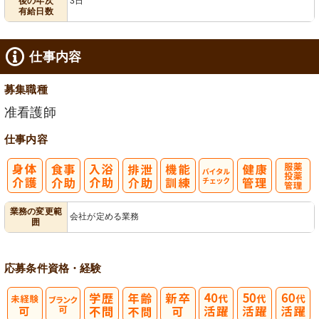
後の年次
3日
有給日数
仕事内容
募集職種
准看護師
仕事内容
バイタルチェ
服薬・投薬管
業務の変更範
会社が定める業務
囲
ック
理
応募条件
資格・経験