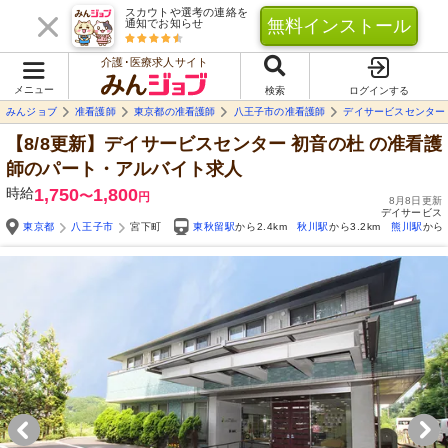
スカウトや選考の連絡を
無料インストール
通知でお知らせ
介護･医療求人サイト
メニュー
検索
ログインする
みんジョブ
准看護師
東京都の准看護師
八王子市の准看護師
デイサービスセンター
【8/8更新】デイサービスセンター 初音の杜
の准看護
師のパート・アルバイト求人
時給
1,750
1,800
〜
円
8月8日更新
デイサービス
東京都
八王子市
宮下町
東秋留駅
から2.4km
秋川駅
から3.2km
熊川駅
から3