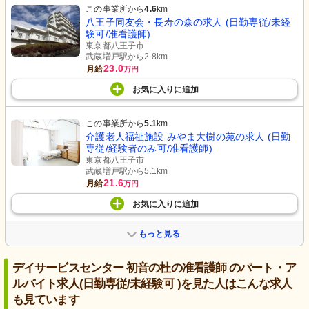
この事業所から
4.6
km
八王子同友会・長寿の森の求人 (日勤専従/未経
験可/准看護師)
東京都八王子市
武蔵増戸駅から2.8km
23.0
月給
万円
お気に入り
に
追加
この事業所から
5.1
km
介護老人福祉施設 みやま大樹の苑の求人 (日勤
専従/経験者のみ可/准看護師)
東京都八王子市
武蔵増戸駅から5.1km
21.6
月給
万円
お気に入り
に
追加
もっと見る
デイサービスセンター 初音の杜の准看護師 のパート・ア
ルバイト求人(日勤専従/未経験可 )を見た人はこんな求人
も見ています