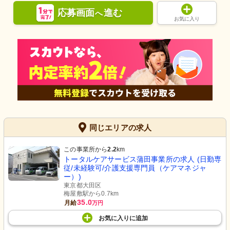
応募画面
進む
へ
お気に入り
同じエリアの求人
この事業所から
2.2
km
トータルケアサービス蒲田事業所の求人 (日勤専
従/未経験可/介護支援専門員（ケアマネジャ
ー）)
東京都大田区
梅屋敷駅から0.7km
35.0
月給
万円
お気に入り
に
追加