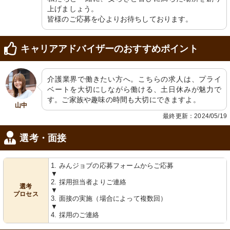
上げましょう。

皆様のご応募を心よりお待ちしております。
キャリアアドバイザーのおすすめポイント
介護業界で働きたい方へ。こちらの求人は、プライ
共有スペース
通路
ベートを大切にしながら働ける、土日休みが魅力で
穏やかな光が差し込む共有ラウンジ
明るく広々とした廊下は、安全で快適
す。ご家族や趣味の時間も大切にできますよ。
で、利用者がくつろぐ姿が見られま
な動線を提供しています。
山中
す。
最終更新：2024/05/19
選考・面接
1. みんジョブの応募フォームからご応募
▼
2. 採用担当者よりご連絡
選考
▼
プロセス
3. 面接の実施（場合によって複数回）
共有スペース
通路
▼
4. 採用のご連絡
明るくゆったりした共有スペースで
壁には温かみのあるアートが飾られ、
す。心地よい交流の場が広がっていま
柔らかな光を放つ空間です。
す。