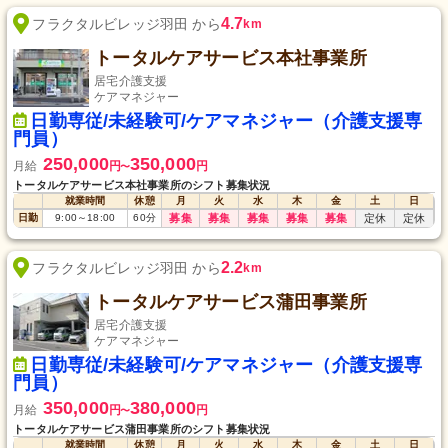
4.7
フラクタルビレッジ羽田 から
km
トータルケアサービス本社事業所
居宅介護支援
ケアマネジャー
日勤専従/未経験可/ケアマネジャー（介護支援専
門員）
250,000
350,000
月給
円
円
〜
トータルケアサービス本社事業所のシフト募集状況
就業時間
休憩
月
火
水
木
金
土
日
日勤
9:00
～
18:00
60
分
募集
募集
募集
募集
募集
定休
定休
2.2
フラクタルビレッジ羽田 から
km
トータルケアサービス蒲田事業所
居宅介護支援
ケアマネジャー
日勤専従/未経験可/ケアマネジャー（介護支援専
門員）
350,000
380,000
月給
円
円
〜
トータルケアサービス蒲田事業所のシフト募集状況
就業時間
休憩
月
火
水
木
金
土
日