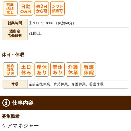
残
週
シ
就業時間
① 9:00〜18:00 （休憩60分）
業ほぼなし
2日から可
フト相談可
週所定
2日以上
労働日数
休日・休暇
有
休暇
産前産後休業、育児休業、介護休業、看護休暇
給消化促進
仕事内容
募集職種
ケアマネジャー