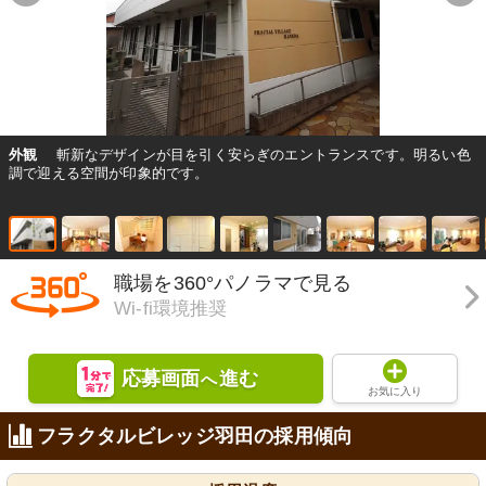
外観
斬新なデザインが目を引く安らぎのエントランスです。明るい色
調で迎える空間が印象的です。
職場を360°パノラマで見る
Wi-fi環境推奨
応募画面
進む
へ
お気に入り
フラクタルビレッジ羽田の採用傾向