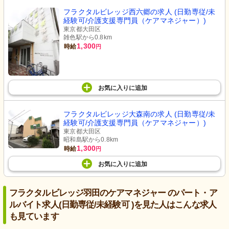
フラクタルビレッジ西六郷の求人 (日勤専従/未
経験可/介護支援専門員（ケアマネジャー）)
東京都大田区
雑色駅から0.8km
1,300
時給
円
お気に入り
に
追加
フラクタルビレッジ大森南の求人 (日勤専従/未
経験可/介護支援専門員（ケアマネジャー）)
東京都大田区
昭和島駅から0.8km
1,300
時給
円
お気に入り
に
追加
フラクタルビレッジ羽田のケアマネジャー のパート・ア
ルバイト求人(日勤専従/未経験可 )を見た人はこんな求人
も見ています