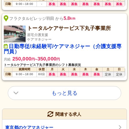
日勤
9:00
～
18:00
-
募集
募集
募集
募集
募集
募集
募集
5.8
フラクタルビレッジ羽田 から
km
トータルケアサービス下丸子事業所
居宅介護支援
ケアマネジャー
日勤専従/未経験可/ケアマネジャー（介護支援専
門員）
250,000
350,000
月給
円
円
〜
トータルケアサービス下丸子事業所のシフト募集状況
就業時間
休憩
月
火
水
木
金
土
日
日勤
9:00
～
18:00
60
分
募集
募集
募集
募集
募集
定休
定休
もっと見る
関連する求人
東京都のケアマネジャー