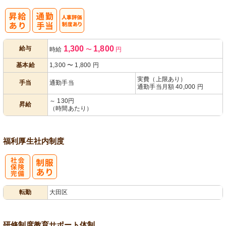
人事評価制度
1,300
1,800
給与
時給
〜
円
あり
基本給
1,300
〜
1,800
円
実費（上限あり）
手当
通勤手当
通勤手当月額 40,000 円
～ 130円
昇給
（時間あたり）
福利厚生
社内制度
社
転勤
大田区
会保険完備
研修制度
教育
サポート体制