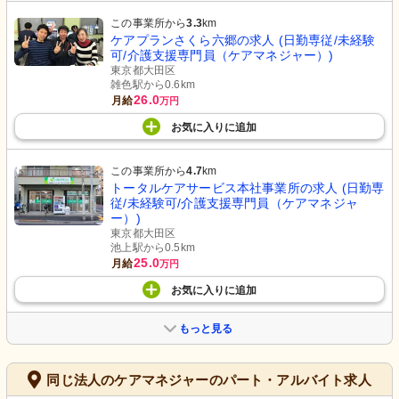
この事業所から
3.3
km
ケアプランさくら六郷の求人 (日勤専従/未経験
可/介護支援専門員（ケアマネジャー）)
東京都大田区
雑色駅から0.6km
26.0
月給
万円
お気に入り
に
追加
この事業所から
4.7
km
トータルケアサービス本社事業所の求人 (日勤専
従/未経験可/介護支援専門員（ケアマネジャ
ー）)
東京都大田区
池上駅から0.5km
25.0
月給
万円
お気に入り
に
追加
もっと見る
同じ法人のケアマネジャーのパート・アルバイト求人