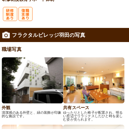
研
復
フラクタルビレッジ羽田の写真
修制度あり
職支援あり
職場写真
外観
共有スペース
清潔感のある外壁と、緑の装飾が印象
ゆったりとした椅子が配置され、明る
的な施設です。
い窓辺でリラックスしたひと時を楽し
む姿が見られます。