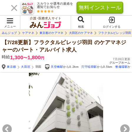
スカウトや選考の連絡を
無料インストール
通知でお知らせ
介護･医療求人サイト
メニュー
検索
ログインする
みんジョブ
ケアマネ
東京都のケアマネ
大田区のケアマネ
フラクタルビレッジ羽田
【7/28更新】フラクタルビレッジ羽田
のケアマネジ
ャーのパート・アルバイト求人
時給
1,300
1,800
〜
円
7月28日更新
グループホーム
東京都
大田区
羽田
天空橋駅
から0.2km
穴守稲荷駅
から0.5km
整備場駅
か