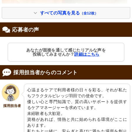
すべての写真を見る
（全12枚）
応募者の声
トイレ
玄関
あなたが面接を通して感じたリアルな声を
手すり付きトイレで安全に配慮。清潔
清潔感のあふれる入口には緑の植物が
投稿してみませんか？
詳細はこちら
感があり、快適です。
あり、訪れる方を温かく迎えていま
す。
採用担当者からのコメント
心温まるケアで利用者様の日々を彩る、それが私た
ちフラクタルビレッジ羽田での使命です。

優しい心と専門知識で、質の高いサポートを提供す
採用担当者
るケアマネージャーを求めています。

未経験者も大歓迎。

エレベーター
外観
資格があれば、情熱と共に始められる環境がここに
明るく清潔感のある廊下には、観葉植
緑豊かな植栽が並び、明るく落ち着い
物が安らぎを提供しています。
た雰囲気の通路です。
あります。

私たちと一緒に、安らぎと喜びに満ちた場所を創り