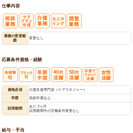
仕事内容
ケアプラン作
モ
業務の変更範
変更なし
囲
成
ニタリング
応募条件
資格・経験
子育てママパ
資格必須
介護支援専門員（ケアマネジャー）
パ活躍
学歴
高校卒業以上
あり 3ヵ月
試用期間
試用期間中の労働条件変更なし
給与・手当