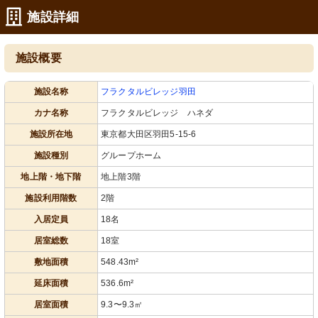
施設詳細
施設概要
施設名称
フラクタルビレッジ羽田
カナ名称
フラクタルビレッジ ハネダ
通路
エレベーター
施設所在地
東京都大田区羽田5-15-6
明るい光が差し込む廊下に、壁にはア
ゆとりの空間が広がる居室です。日当
ート作品が飾られている様子です。
たりが良く、快適な生活をサポートし
施設種別
グループホーム
ます。
地上階・地下階
地上階3階
施設利用階数
2階
入居定員
18名
居室総数
18室
敷地面積
548.43m²
延床面積
536.6m²
居室面積
9.3〜9.3㎡