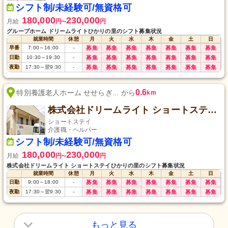
シフト制/未経験可/無資格可
180,000
230,000
月給
円
円
〜
グループホーム ドリームライトひかりの里のシフト募集状況
就業時間
休憩
月
火
水
木
金
土
日
早番
7:00
～
16:00
-
募集
募集
募集
募集
募集
募集
募集
日勤
10:30
～
19:30
-
募集
募集
募集
募集
募集
募集
募集
夜勤
17:30
～
翌9:30
-
募集
募集
募集
募集
募集
募集
募集
0.6
特別養護老人ホーム せせらぎ... から
km
株式会社ドリームライト ショートステイひかりの里
ショートステイ
介護職・ヘルパー
シフト制/未経験可/無資格可
180,000
230,000
月給
円
円
〜
株式会社ドリームライト ショートステイひかりの里のシフト募集状況
就業時間
休憩
月
火
水
木
金
土
日
日勤
9:00
～
18:00
-
募集
募集
募集
募集
募集
募集
募集
夜勤
17:30
～
翌9:30
-
募集
募集
募集
募集
募集
募集
募集
もっと見る