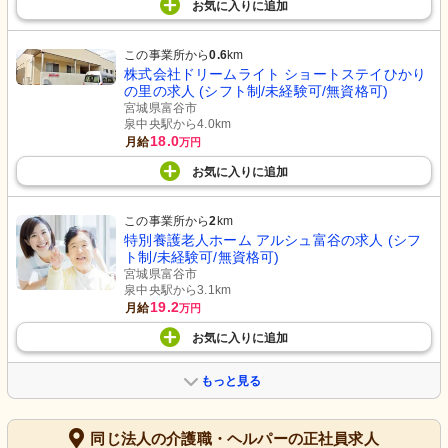
お気に入り
に
追加
この事業所から
0.6
km
株式会社ドリームライト ショートステイひかり
の里の求人 (シフト制/未経験可/無資格可)
宮城県富谷市
泉中央駅から4.0km
18.0
月給
万円
お気に入り
に
追加
この事業所から
2
km
特別養護老人ホーム アルシュ富谷の求人 (シフ
ト制/未経験可/無資格可)
宮城県富谷市
泉中央駅から3.1km
19.2
月給
万円
お気に入り
に
追加
もっと見る
同じ法人の介護職・ヘルパーの正社員求人