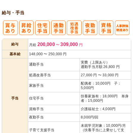
給与・手当
処
人事評価制度
200,000
309,000
給与
月給
〜
円
遇改善手当
あり
基本給
148,000
〜
250,000
円
実費（上限あり）
通勤手当
通勤手当月額 26,800 円
処遇改善手当
27,000 円 〜 33,000 円
配偶者：10,000円 子：
家族手当
5,000円
扶養家族有：18,000円 単身
手当
住宅手当
者：15,000円
資格手当
介護福祉士：4,000円
夜勤手当
8,000円/回
未就学児対象：10,000円/月
子育て支援手当
（扶養手当に上乗せして支