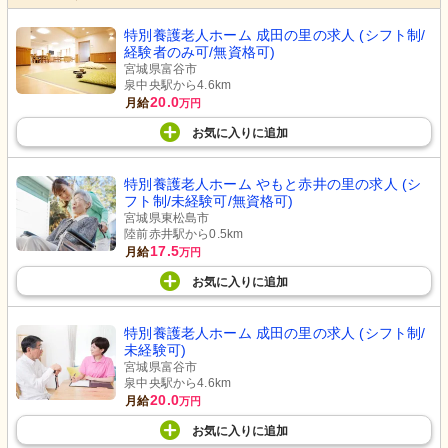
特別養護老人ホーム 成田の里の求人 (シフト制/
経験者のみ可/無資格可)
宮城県富谷市
泉中央駅から4.6km
20.0
月給
万円
お気に入り
に
追加
特別養護老人ホーム やもと赤井の里の求人 (シ
フト制/未経験可/無資格可)
宮城県東松島市
陸前赤井駅から0.5km
17.5
月給
万円
お気に入り
に
追加
特別養護老人ホーム 成田の里の求人 (シフト制/
未経験可)
宮城県富谷市
泉中央駅から4.6km
20.0
月給
万円
お気に入り
に
追加