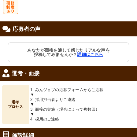
研
応募者の声
修制度あり
あなたが面接を通して感じたリアルな声を
投稿してみませんか？
詳細はこちら
選考・面接
1. みんジョブの応募フォームからご応募
▼
2. 採用担当者よりご連絡
選考
▼
プロセス
3. 面接の実施（場合によって複数回）
▼
4. 採用のご連絡
施設詳細