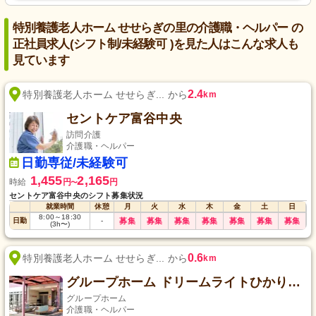
特別養護老人ホーム せせらぎの里の介護職・ヘルパー の
正社員求人(シフト制/未経験可 )を見た人はこんな求人も
見ています
2.4
特別養護老人ホーム せせらぎ... から
km
セントケア富谷中央
訪問介護
介護職・ヘルパー
日勤専従/未経験可
1,455
2,165
時給
円
円
〜
セントケア富谷中央のシフト募集状況
就業時間
休憩
月
火
水
木
金
土
日
8:00
～
18:30
日勤
-
募集
募集
募集
募集
募集
募集
募集
(3h〜)
0.6
特別養護老人ホーム せせらぎ... から
km
グループホーム ドリームライトひかりの里
グループホーム
介護職・ヘルパー