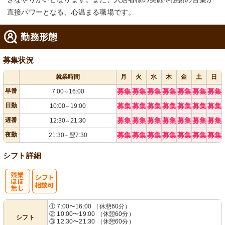
直接パワーとなる、心温まる職場です。
勤務形態
募集状況
就業時間
月
火
水
木
金
土
日
早番
募集
募集
募集
募集
募集
募集
募集
7:00
16:00
～
日勤
募集
募集
募集
募集
募集
募集
募集
10:00
19:00
～
遅番
募集
募集
募集
募集
募集
募集
募集
12:30
21:30
～
夜勤
募集
募集
募集
募集
募集
募集
募集
21:30
翌7:30
～
シフト詳細
残
シ
① 7:00〜16:00 （休憩60分）
② 10:00〜19:00 （休憩60分）
シフト
業ほぼなし
フト相談可
③ 12:30〜21:30 （休憩60分）