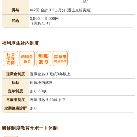
給）
賞与
年2回 合計 3.2ヵ月分 (過去支給実績)
3,000 ～ 9,000円
昇給
（月あたり）
福利厚生
社内制度
社
再雇用制度あ
退職金制度
退職金あり 勤続3年以上
会保険完備
り
転勤
同敷地内施設
定年制度
あり 60歳
再雇用制度
再雇用あり 65歳まで
定期健康診断
あり
研修制度
教育
サポート体制