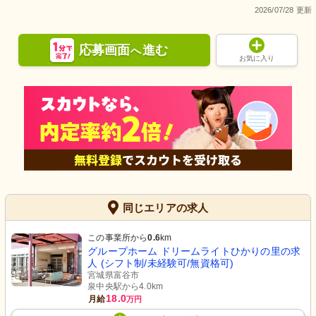
2026/07/28 更新
応募画面
進む
へ
お気に入り
同じエリアの求人
この事業所から
0.6
km
グループホーム ドリームライトひかりの里の求
人 (シフト制/未経験可/無資格可)
宮城県富谷市
泉中央駅から4.0km
18.0
月給
万円