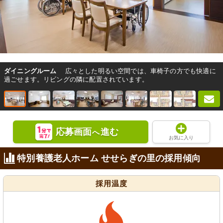
ダイニングルーム
広々とした明るい空間では、車椅子の方でも快適に
過ごせます。リビングの隣に配置されています。
応募画面
進む
へ
お気に入り
特別養護老人ホーム せせらぎの里の採用傾向
採用温度