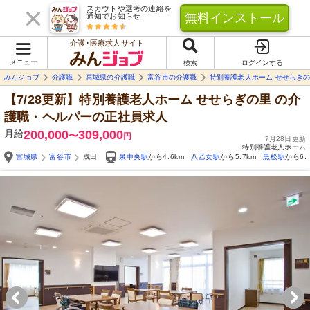
スカウトや選考の連絡を
無料インストール
通知でお知らせ
介護･医療求人サイト
メニュー
検索
ログインする
みんジョブ
介護職
宮城県の介護職
富谷市の介護職
特別養護老人ホーム せせらぎ
【7/28更新】特別養護老人ホーム せせらぎの里
の介
護職・ヘルパーの正社員求人
月給
200,000
309,000
〜
円
7月28日更新
特別養護老人ホーム
宮城県
富谷市
成田
泉中央駅
から4.6km
八乙女駅
から5.7km
黒松駅
から6.