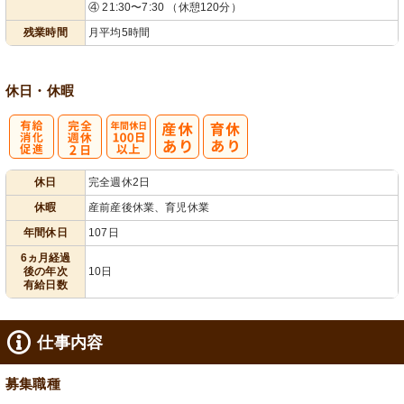
④ 21:30〜7:30 （休憩120分）
残業時間
月平均5時間
休日・休暇
有
完
年間休日
休日
完全週休2日
給消化促進
全週休2日
100日以上
休暇
産前産後休業、育児休業
年間休日
107日
6ヵ月経過
後の年次
10日
有給日数
仕事内容
募集職種