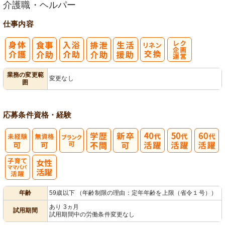
介護職・ヘルパー
仕事内容
レク企画・運
業務の変更範
変更なし
囲
営
応募条件
資格・経験
子育てママパ
年齢
59歳以下 （年齢制限の理由：定年年齢を上限（省令１号））
パ活躍
あり 3ヵ月
試用期間
試用期間中の労働条件変更なし