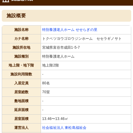
施設概要
施設名称
特別養護老人ホーム せせらぎの里
カナ名称
トクベツヨウゴロウジンホーム セセラギノサト
施設所在地
宮城県富谷市成田1-5-7
施設種別
特別養護老人ホーム
地上階・地下階
地上階2階
施設利用階数
-
入居定員
80名
居室総数
70室
敷地面積
-
延床面積
-
居室面積
13.46〜13.46㎡
運営法人
社会福祉法人 東松島福祉会