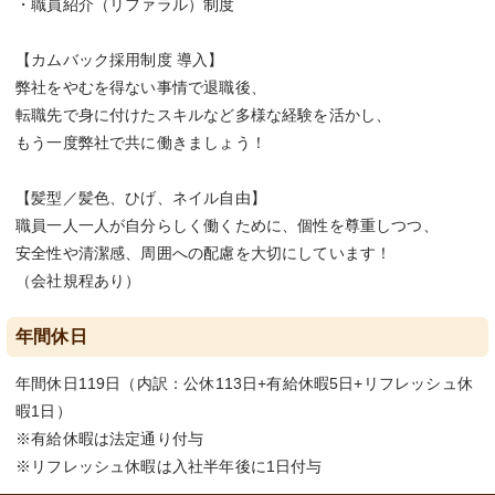
・職員紹介（リファラル）制度
【カムバック採用制度 導入】
弊社をやむを得ない事情で退職後、
転職先で身に付けたスキルなど多様な経験を活かし、
もう一度弊社で共に働きましょう！
【髪型／髪色、ひげ、ネイル自由】
職員一人一人が自分らしく働くために、個性を尊重しつつ、
安全性や清潔感、周囲への配慮を大切にしています！
（会社規程あり）
年間休日
年間休日119日（内訳：公休113日+有給休暇5日+リフレッシュ休
暇1日）
※有給休暇は法定通り付与
※リフレッシュ休暇は入社半年後に1日付与