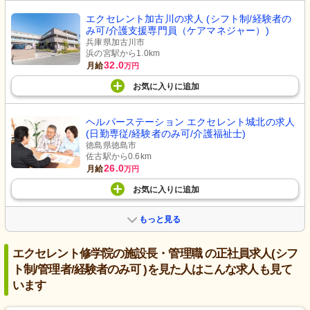
エクセレント加古川の求人 (シフト制/経験者の
み可/介護支援専門員（ケアマネジャー）)
兵庫県加古川市
浜の宮駅から1.0km
32.0
月給
万円
お気に入り
に
追加
ヘルパーステーション エクセレント城北の求人
(日勤専従/経験者のみ可/介護福祉士)
徳島県徳島市
佐古駅から0.6km
26.0
月給
万円
お気に入り
に
追加
もっと見る
エクセレント修学院の施設長・管理職 の正社員求人(シフ
ト制/管理者/経験者のみ可 )を見た人はこんな求人も見て
います