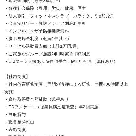
・退職金制度（勤続3年以上）
・各種社会保険（雇用、労災、健康、厚生）
・法人割引（フィットネスクラブ、カラオケ、引越など）
・会員制リゾート施設／シェア別荘利用可
・インフルエンザ予防接種費無料
・慶弔見舞金制度（勤続1年以上）
・サークル活動費支給（上限1万円/月）
・ご家族がグループ施設利用時家賃半額制度
・UIJターン支援あり※住宅手当上限3万円/月（規程あり）
【社内制度】
・社内教育研修制度（専門の講師による研修、年間400時間以上
実施）
・資格取得費全額補助（規程あり）
・ESアンケート（従業員満足度調査）年2回実施
・制服貸与
・職員相談窓口
・表彰制度