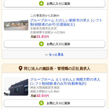
お気に入り
に
追加
この事業所から
3.5
km
グループホーム たのしい家静市の求人 (シフト
制/経験者のみ可/介護福祉士)
京都府京都市左京区
京都精華大前駅から0.2km
31.8
月給
万円
お気に入り
に
追加
もっと見る
同じ法人の施設長・管理職の正社員求人
グループホーム えくせれんと相模大野の求人
(シフト制/経験者のみ可/自動車免許)
神奈川県相模原市南区
相模大野駅から0.4km
32.0
月給
万円
お気に入り
に
追加