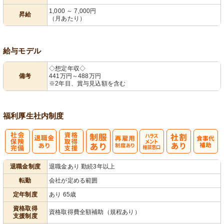
1,000 ～ 7,000円
昇給
（月あたり）
給与モデル
◇想定年収◇
備考
441万円～488万円
※2年目、賞与見込額を含む
福利厚生
社内制度
社
資格取得支援
再雇用制度あ
ハラスメント
退職金制度
退職金あり 勤続3年以上
会保険完備
あり
り
相談窓口
転勤
会社が定める範囲
定年制度
あり 65歳
資格取得
資格取得費全額補助（規程あり）
支援制度