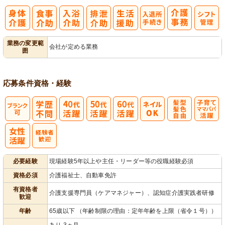
入
業務の変更範
会社が定める業務
囲
退所手続き
応募条件
資格・経験
髪型・髪色自
子育てママパ
由
パ活躍
必要経験
現場経験5年以上や主任・リーダー等の役職経験必須
資格必須
介護福祉士、自動車免許
有資格者
介護支援専門員（ケアマネジャー）、認知症介護実践者研修
歓迎
年齢
65歳以下 （年齢制限の理由：定年年齢を上限（省令１号））
あり 3ヵ月