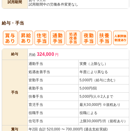
試用期間
試用期間中の労働条件変更なし
給与・手当
処
人事評価制度
324,000
給与
月給
円
遇改善手当
あり
通勤手当
実費（上限なし）
処遇改善手当
年度により異なる
皆勤手当
5,000円（給与に含む）
夜勤手当
5,000円/回
手当
扶養手当
5,000円/人※2人まで
育児手当
最大30,000円 ※規程あり
役職手当
役職による
住宅手当
上限30,000円/月（規程あり）
賞与
年2回 合計 520,000 〜 700,000円 (過去支給実績)