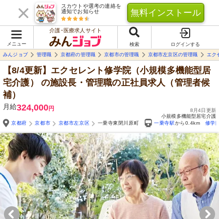
スカウトや選考の連絡を
無料インストール
通知でお知らせ
介護･医療求人サイト
メニュー
検索
ログインする
みんジョブ
管理職
京都府の管理職
京都市の管理職
京都市左京区の管理職
エク
【8/4更新】エクセレント修学院（小規模多機能型居
宅介護）
の施設長・管理職の正社員求人（管理者候
補）
月給
324,000
円
8月4日更新
小規模多機能型居宅介護
京都府
京都市
京都市左京区
一乗寺東閉川原町
一乗寺駅
から0.4km
修学