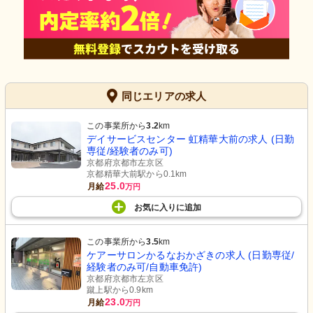
同じエリアの求人
この事業所から
3.2
km
デイサービスセンター 虹精華大前の求人 (日勤
専従/経験者のみ可)
京都府京都市左京区
京都精華大前駅から0.1km
25.0
月給
万円
お気に入り
に
追加
この事業所から
3.5
km
ケアーサロンかるなおかざきの求人 (日勤専従/
経験者のみ可/自動車免許)
京都府京都市左京区
蹴上駅から0.9km
23.0
月給
万円