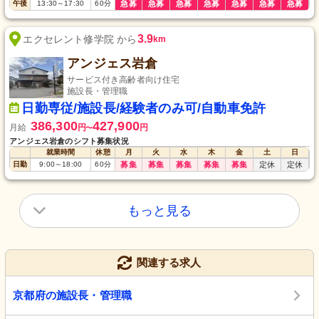
午後
13:30
～
17:30
60
分
急募
急募
急募
急募
急募
急募
急募
3.9
エクセレント修学院 から
km
アンジェス岩倉
サービス付き高齢者向け住宅
施設長・管理職
日勤専従/施設長/経験者のみ可/自動車免許
386,300
427,900
月給
円
円
〜
アンジェス岩倉のシフト募集状況
就業時間
休憩
月
火
水
木
金
土
日
日勤
9:00
～
18:00
60
分
募集
募集
募集
募集
募集
定休
定休
もっと見る
関連する求人
京都府の施設長・管理職