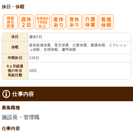
休日・休暇
有
年間休日
休日
週休2日
給消化促進
110日以上
産前産後休業、育児休業、介護休業、看護休暇、リフレッシ
休暇
ュ休暇、生理休暇、慶弔休暇
年間休日
119日
6ヵ月経過
後の年次
10日
有給日数
仕事内容
募集職種
施設長・管理職
仕事内容