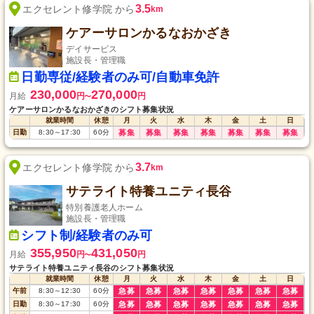
3.5
エクセレント修学院 から
km
ケアーサロンかるなおかざき
デイサービス
施設長・管理職
日勤専従/経験者のみ可/自動車免許
230,000
270,000
月給
円
円
〜
ケアーサロンかるなおかざきのシフト募集状況
就業時間
休憩
月
火
水
木
金
土
日
日勤
8:30
～
17:30
60
分
募集
募集
募集
募集
募集
募集
募集
3.7
エクセレント修学院 から
km
サテライト特養ユニティ長谷
特別養護老人ホーム
施設長・管理職
シフト制/経験者のみ可
355,950
431,050
月給
円
円
〜
サテライト特養ユニティ長谷のシフト募集状況
就業時間
休憩
月
火
水
木
金
土
日
午前
8:30
～
12:30
60
分
急募
急募
急募
急募
急募
急募
急募
日勤
8:30
～
17:30
60
分
急募
急募
急募
急募
急募
急募
急募