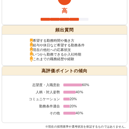
高
頻出質問
希望する勤務時間や働き方
給与や休日など希望する勤務条件
現在の他社への応募状況
いつから勤務できるか入社時期
これまでの職務経歴や経験
高評価ポイントの傾向
志望度・入職意欲
60%
人柄・対人姿勢
40%
コミュニケーション
20%
勤務条件適合
20%
その他
40%
※現在の採用基準や選考状況を保証するものではありません。