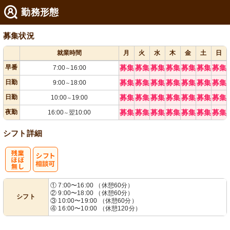
勤務形態
募集状況
就業時間
月
火
水
木
金
土
日
早番
募集
募集
募集
募集
募集
募集
募集
7:00
16:00
～
日勤
募集
募集
募集
募集
募集
募集
募集
9:00
18:00
～
日勤
募集
募集
募集
募集
募集
募集
募集
10:00
19:00
～
夜勤
募集
募集
募集
募集
募集
募集
募集
16:00
翌10:00
～
シフト詳細
残
シ
① 7:00〜16:00 （休憩60分）
② 9:00〜18:00 （休憩60分）
シフト
業ほぼなし
フト相談可
③ 10:00〜19:00 （休憩60分）
④ 16:00〜10:00 （休憩120分）