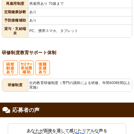
再雇用制度
再雇用あり 70歳まで
定期健康診断
あり
予防接種補助
あり
貸与・支給端
PC、携帯スマホ、タブレット
末
研修制度
教育
サポート体制
研
セミナー参加
復
社内教育研修制度（専門の講師による研修、年間400時間以上
研修制度
実施）
修制度あり
費補助
職支援あり
応募者の声
あなたが面接を通して感じたリアルな声を