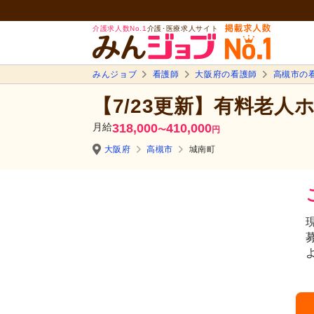
介護求人数No.1
介護･医療求人サイト
みんジョブ
看護師
大阪府の看護師
高槻市の
【7/23更新】有料老人
月給
318,000
410,000
〜
円
大阪府
高槻市
城南町