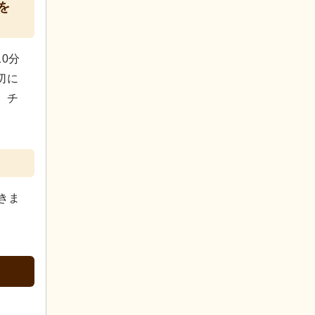
を
0分
切に
、チ
きま