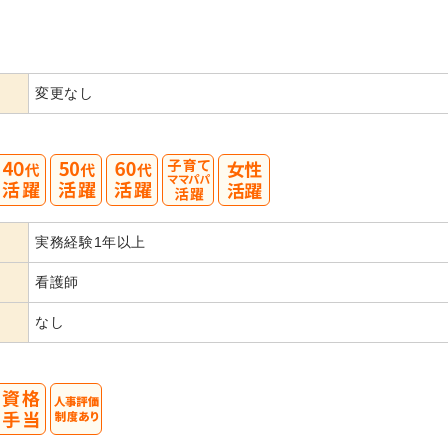
変更なし
40
50
60
実務経験1年以上
代活躍
代活躍
看護師
なし