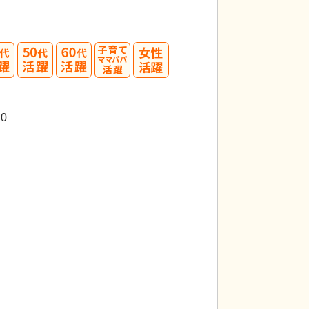
40
50
60
代活躍
代活躍
0
するダイニングルームでは、利用者様が安心して食
居室
広々とした居
明るい光の中、皆様が楽しい時間を過ごされていま
過ごせます。ベッド