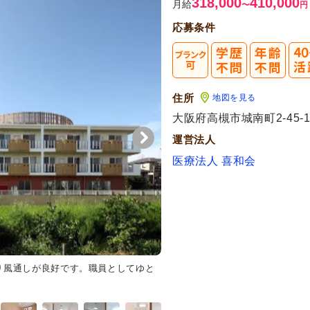
318,000
410,000
月給
〜
円
応募条件
住所
地図を見る
代活躍
大阪府高槻市城南町2-45-1
運営法人
医療法人 喜和会
り風通しが良好です。職員としてゆと
リビング
スタッフが丁寧に介助
事を取れる環境が整っています。
す。