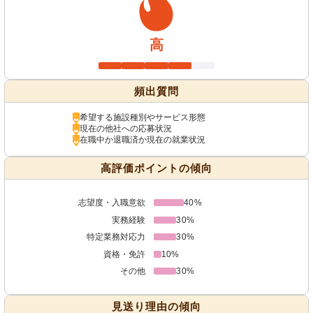
高
頻出質問
希望する施設種別やサービス形態
現在の他社への応募状況
在職中か退職済か現在の就業状況
高評価ポイントの傾向
志望度・入職意欲
40%
実務経験
30%
特定業務対応力
30%
資格・免許
10%
その他
30%
見送り理由の傾向