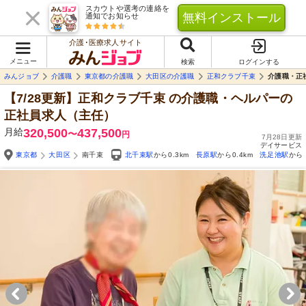
スカウトや選考の連絡を
無料インストール
通知でお知らせ
介護･医療求人サイト
メニュー
検索
ログインする
みんジョブ
介護職
東京都の介護職
大田区の介護職
正和クラブ千束
介護職・正
【7/28更新】正和クラブ千束
の介護職・ヘルパーの
正社員求人（主任）
月給
320,500
437,500
〜
円
7月28日更新
デイサービス
東京都
大田区
南千束
北千束駅
から0.3km
長原駅
から0.4km
洗足池駅
から0