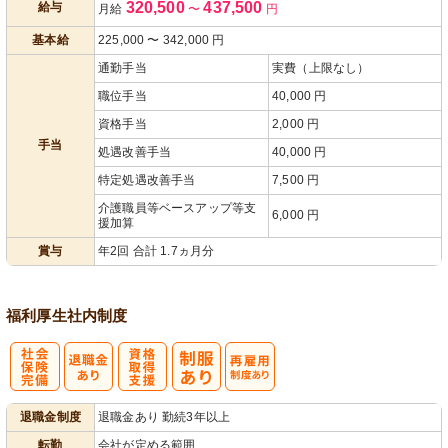
320,500
437,500
給与
月給
〜
円
遇改善手当
あり
基本給
225,000
〜
342,000
円
通勤手当
実費（上限なし）
職位手当
40,000 円
資格手当
2,000 円
手当
処遇改善手当
40,000 円
特定処遇改善手当
7,500 円
介護職員等ベースアップ等支
6,000 円
援加算
賞与
年2回 合計 1.7ヵ月分
福利厚生
社内制度
社
資格取得支援
再雇用制度あ
退職金制度
退職金あり 勤続3年以上
会保険完備
あり
り
転勤
会社が定める範囲