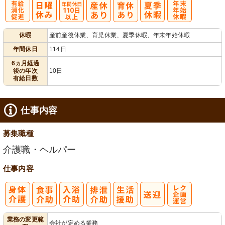
有
年間休日
年
休暇
産前産後休業、育児休業、夏季休暇、年末年始休暇
給消化促進
110日以上
末年始休暇
年間休日
114日
6ヵ月経過
後の年次
10日
有給日数
仕事内容
募集職種
介護職・ヘルパー
仕事内容
レク企画・運
業務の変更範
会社が定める業務