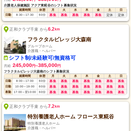
介護老人保健施設 アクア東糀谷のシフト募集状況
就業時間
休憩
月
火
水
木
金
土
日
日勤
8:30
～
17:30
60
分
募集
募集
募集
募集
募集
定休
定休
6.2
正和クラブ千束 から
km
フラクタルビレッジ大森南
グループホーム
介護職・ヘルパー
シフト制/未経験可/無資格可
245,000
385,000
月給
円
円
〜
フラクタルビレッジ大森南のシフト募集状況
就業時間
休憩
月
火
水
木
金
土
日
日勤
8:00
～
17:00
60
分
募集
募集
募集
募集
募集
募集
募集
日勤
10:00
～
19:00
60
分
募集
募集
募集
募集
募集
募集
募集
夜勤
17:00
～
翌10:00
60
分
募集
募集
募集
募集
募集
募集
募集
7.2
正和クラブ千束 から
km
特別養護老人ホーム フロース東糀谷
特別養護老人ホーム
介護職・ヘルパー