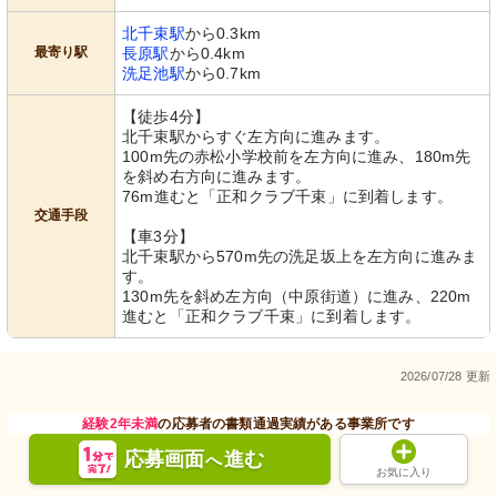
北千束駅
から0.3km
最寄り駅
長原駅
から0.4km
洗足池駅
から0.7km
【徒歩4分】
北千束駅からすぐ左方向に進みます。
100m先の赤松小学校前を左方向に進み、180m先
を斜め右方向に進みます。
76m進むと「正和クラブ千束」に到着します。
交通手段
【車3分】
北千束駅から570m先の洗足坂上を左方向に進みま
す。
130m先を斜め左方向（中原街道）に進み、220m
進むと「正和クラブ千束」に到着します。
2026/07/28 更新
経験2年未満
の応募者の書類通過実績がある事業所です
応募画面
進む
へ
お気に入り