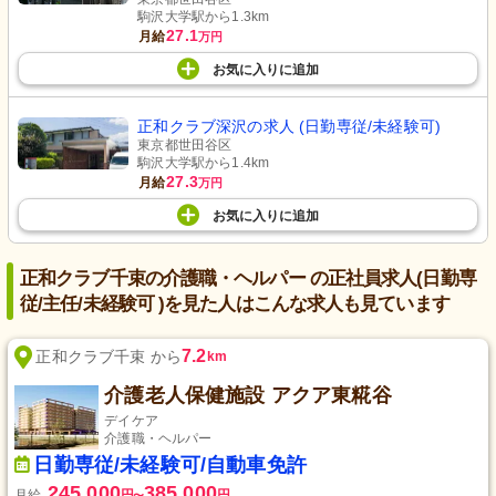
駒沢大学駅から1.3km
27.1
月給
万円
お気に入り
に
追加
正和クラブ深沢の求人 (日勤専従/未経験可)
東京都世田谷区
駒沢大学駅から1.4km
27.3
月給
万円
お気に入り
に
追加
正和クラブ千束の介護職・ヘルパー の正社員求人(日勤専
従/主任/未経験可 )を見た人はこんな求人も見ています
7.2
正和クラブ千束 から
km
介護老人保健施設 アクア東糀谷
デイケア
介護職・ヘルパー
日勤専従/未経験可/自動車免許
245,000
385,000
月給
円
円
〜