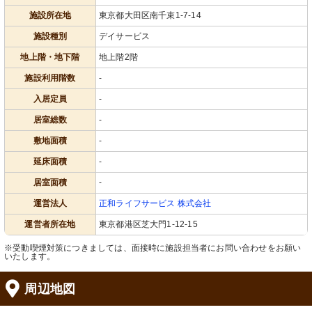
施設所在地
東京都大田区南千束1-7-14
施設種別
デイサービス
地上階・地下階
地上階2階
施設利用階数
-
入居定員
-
居室総数
-
敷地面積
-
延床面積
-
居室面積
-
運営法人
正和ライフサービス 株式会社
運営者所在地
東京都港区芝大門1-12-15
※受動喫煙対策につきましては、面接時に施設担当者にお問い合わせをお願い
いたします。
周辺地図