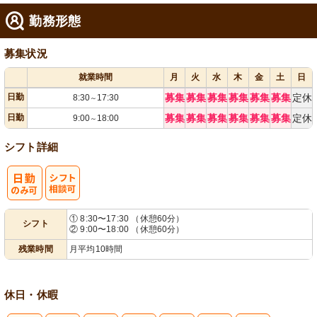
勤務形態
募集状況
就業時間
月
火
水
木
金
土
日
日勤
募集
募集
募集
募集
募集
募集
定休
8:30
17:30
～
日勤
募集
募集
募集
募集
募集
募集
定休
9:00
18:00
～
シフト詳細
シ
① 8:30〜17:30 （休憩60分）
シフト
② 9:00〜18:00 （休憩60分）
フト相談可
残業時間
月平均10時間
休日・休暇