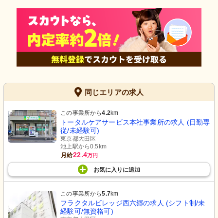
同じエリアの求人
この事業所から
4.2
km
トータルケアサービス本社事業所の求人 (日勤専
従/未経験可)
東京都大田区
池上駅から0.5km
22.4
月給
万円
お気に入り
に
追加
この事業所から
5.7
km
フラクタルビレッジ西六郷の求人 (シフト制/未
経験可/無資格可)