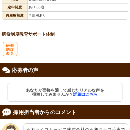
定年制度
あり 60歳
再雇用制度
再雇用あり
研修制度
教育
サポート体制
研
応募者の声
修制度あり
あなたが面接を通して感じたリアルな声を
投稿してみませんか？
詳細はこちら
採用担当者からのコメント
正和ライフサービス株式会社の正和クラブ千束で