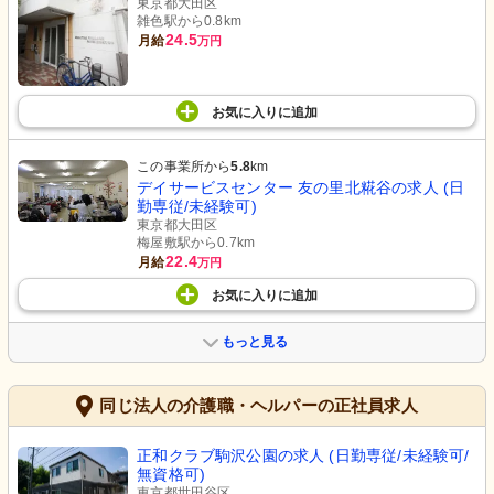
東京都大田区
雑色駅から0.8km
24.5
月給
万円
お気に入り
に
追加
この事業所から
5.8
km
デイサービスセンター 友の里北糀谷の求人 (日
勤専従/未経験可)
東京都大田区
梅屋敷駅から0.7km
22.4
月給
万円
お気に入り
に
追加
もっと見る
同じ法人の介護職・ヘルパーの正社員求人
正和クラブ駒沢公園の求人 (日勤専従/未経験可/
無資格可)
東京都世田谷区