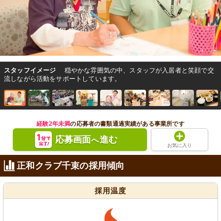
スタッフイメージ
穏やかな雰囲気の中、スタッフが入居者と笑顔で交
流しながら活動をサポートしています。
経験2年未満
の応募者の書類通過実績がある事業所です
応募画面
進む
へ
お気に入り
正和クラブ千束の採用傾向
採用温度