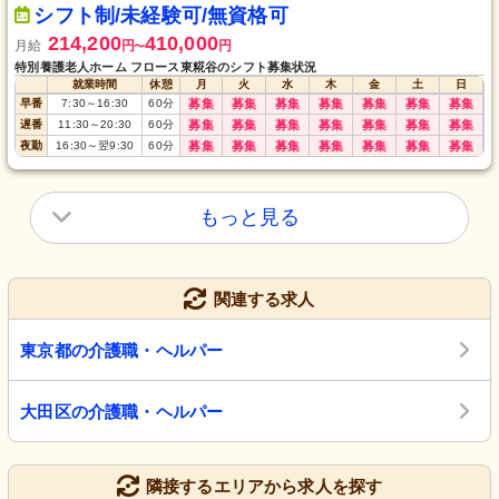
シフト制/未経験可/無資格可
214,200
410,000
月給
円
円
〜
特別養護老人ホーム フロース東糀谷のシフト募集状況
就業時間
休憩
月
火
水
木
金
土
日
早番
7:30
～
16:30
60
分
募集
募集
募集
募集
募集
募集
募集
遅番
11:30
～
20:30
60
分
募集
募集
募集
募集
募集
募集
募集
夜勤
16:30
～
翌9:30
60
分
募集
募集
募集
募集
募集
募集
募集
もっと見る
関連する求人
東京都の介護職・ヘルパー
大田区の介護職・ヘルパー
隣接するエリアから求人を探す