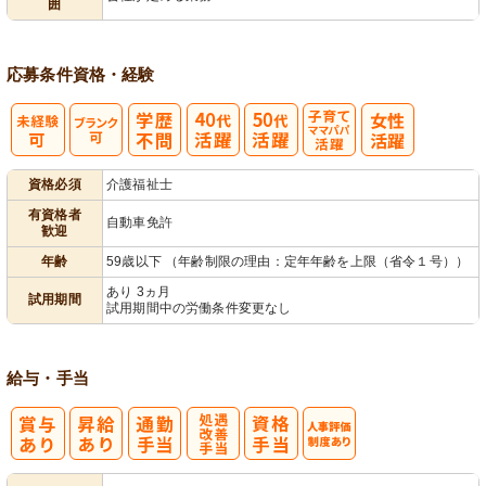
囲
営
応募条件
資格・経験
子育てママパ
資格必須
介護福祉士
パ活躍
有資格者
自動車免許
歓迎
年齢
59歳以下 （年齢制限の理由：定年年齢を上限（省令１号））
あり 3ヵ月
試用期間
試用期間中の労働条件変更なし
給与・手当
処
人事評価制度