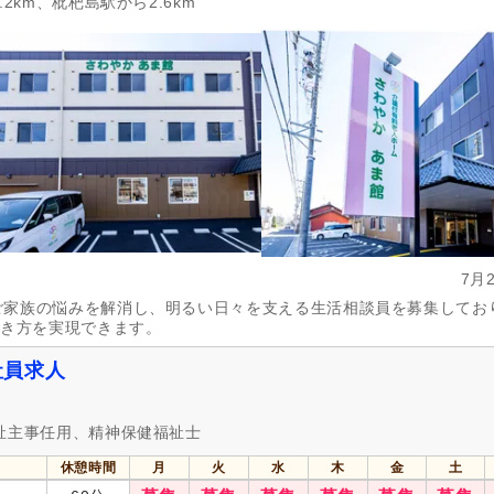
2km、枇杷島駅から2.6km
7月
ご家族の悩みを解消し、明るい日々を支える生活相談員を募集してお
働き方を実現できます。
社員求人
福祉主事任用、精神保健福祉士
休憩時間
月
火
水
木
金
土