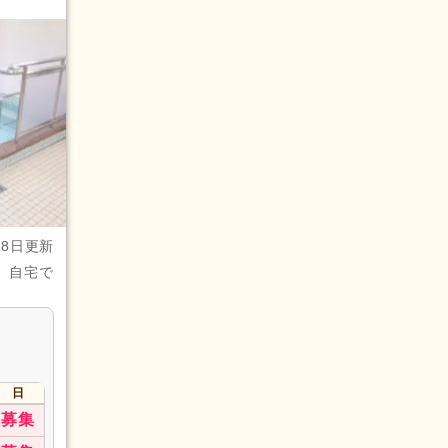
28日更新
、自宅で
日
募集