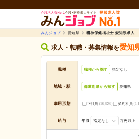
介護求人数No.1
介護･医療求人サイト
みんジョブ
愛知県
精神保健福祉士 愛知県求人
愛知
求人・転職・募集情報を
職種
職種から探す
指定なし
地域・駅
都道府県から探す
愛知県
雇用形態
正社員
(16,926)
契約社員
(1,
給与
年収
指定なし
万円以上
居宅介護支援
(735)