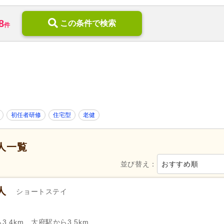
訪問リハビリ
(290)
定期巡回・随時対応型
(31)
8
デイケア
(708)
この条件で検索
小規模多機能型居宅介護
(417
件
住宅型有料老人ホーム
(2,675)
介護付き有料老人ホーム
(899
05)
ケアハウス
(89)
高齢者住宅
(104)
介護老人保健施設
(993)
介護医療院・療養病床
(114)
福祉用具販売・貸与
(84)
地域包括支援センター
(336)
0)
養護老人ホーム
(28)
病院
(1,424)
障がい者支援
(1,170)
歯科診療所・技工所
(3,091)
初任者研修
住宅型
老健
新規オープン
(626)
無資格可
(7,892)
人一覧
学歴不問
(29,730)
年齢不問
(23,095)
並び替え：
おすすめ順
新卒可
(26,771)
子育てママパパ活躍
(28,915)
50代活躍
(28,789)
60代活躍
(6,203)
人
ショートステイ
服装自由
(436)
髪型・髪色自由
(871)
Web面接可
(2,213)
ハローワーク求人を除く
(7,79
.4km、大府駅から3.5km