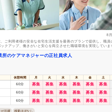
週休2日
(7,572)
4週8休
(1,535)
土日祝休み
(1,296)
土曜休み
(512)
年間休日100日以上
(2,691)
年間休日110日以上
(3,455)
有給消化促進
(28,854)
産休あり
(27,664)
8
介護休業
(7,692)
看護休暇
(5,214)
は、ご利用者様の安全な在宅生活支援を最善のプランで提供し、職員
冬季休暇
(1,118)
年末年始休暇
(3,911)
バックアップ、働きがいと安心を両立させた職場環境を実現していま
社会保険完備
(30,887)
研修制度あり
(28,910)
業所のケアマネジャーの正社員求人
企業年金
(1,404)
昇給あり
(30,062)
退職金あり
(11,849)
日・祝給与アップ
(1,843)
資格取得支援あり
(6,798)
通勤手当
(24,141)
休憩時間
月
火
水
木
金
土
処遇改善手当
(5,831)
制服あり
(19,962)
60分
募集
募集
募集
募集
募集
募集
寮・社宅あり
(1,653)
託児施設あり
(3,000)
60分
募集
募集
募集
募集
募集
募集
扶養控除内考慮あり
(3,955)
扶養手当
(3,279)
60分
募集
募集
募集
募集
募集
募集
正社員登用あり
(6,060)
日払い・週払い可
(23)
歩合制あり
(359)
転勤なし
(22,250)
性が活躍
残業ほぼなし