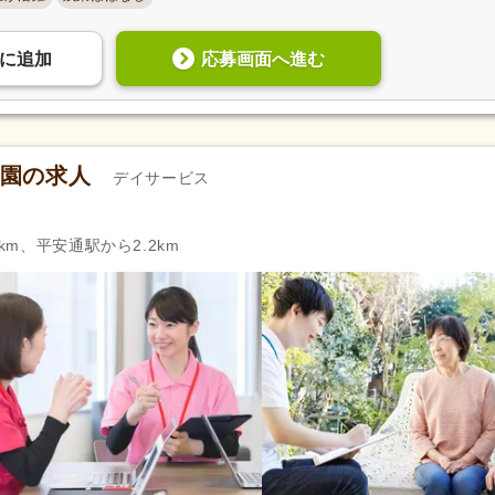
自動車通勤可
(24,258)
自転車通勤可
(28,902)
応募画面へ進む
に
追加
園の求人
デイサービス
km、平安通駅から2.2km