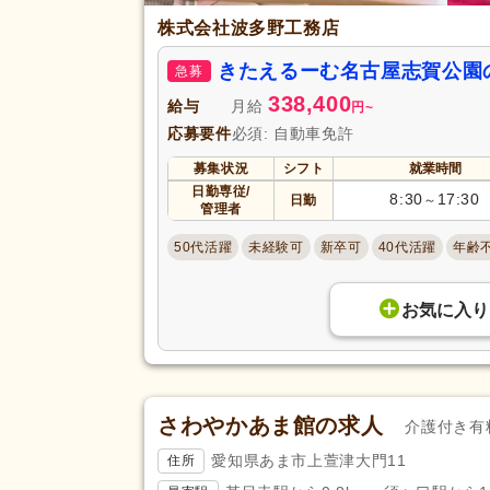
株式会社波多野工務店
きたえるーむ名古屋志賀公園
急募
338,400
給与
月給
円
~
応募要件
必須: 自動車免許
募集状況
シフト
就業時間
日勤専従/
8:30
17:30
日勤
～
管理者
50代活躍
未経験可
新卒可
40代活躍
年齢
お気に入り
さわやかあま館の求人
介護付き有
愛知県あま市上萱津大門11
住所