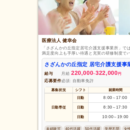
完全週休2日
(5,228)
土日休み
(1,660)
日曜休み
(3,884)
休日・休暇
年間休日120日以上
(1,559)
医療法人 健幸会
育休あり
(30,171)
「さざんかの丘指定居宅介護支援事業所」で
夏季休暇
(3,287)
満足度向上も手厚い待遇と充実の研修制度で
賞与あり
(20,061)
さざんかの丘指定 居宅介護支援事
セミナー参加費補助
(2,106)
220,000
322,000
給与
月給
~
円
復職支援あり
(5,246)
応募要件
必須: 自動車免許
住宅手当
(4,112)
募集状況
シフト
就業時間
給与・手当
人事評価制度あり
(28,893)
福利厚生
8:00
17:00
日勤
～
夜勤手当
(3,912)
8:30
17:30
日勤専従
日勤
～
資格手当
(10,545)
10:00
19:00
日勤
～
再雇用制度あり
(6,482)
副業可
(4,935)
未経験可
40代活躍
50代活躍
学歴不問
女