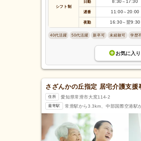
8:30
17:30
日勤
～
あん摩マッサージ指圧師
(121)
シフト制
11:00
20:00
遅番
～
きゅう師
(41)
16:30
翌9:30
夜勤
～
調理師
(125)
自動車免許
(7,444)
40代活躍
50代活躍
新卒可
未経験可
学歴
応募資格
認知症介護実践者研修
(45)
お気に入り
医師
(19)
診療放射線技師
(72)
公認心理師
(94)
歯科医師
(413)
さざんかの丘指定 居宅介護支援
児童発達支援管理責任者研修
(6
愛知県常滑市大窯114-2
住所
相談支援従事者初任者研修
(24)
常滑駅から3.3km、中部国際空港駅から
最寄駅
行動擁護従業者養成研修
(3)
幼稚園教諭1種
(6)
放課後児童支援員認定研修
(2)
ヨガインストラクター
(1)