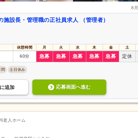
8
の施設長・管理職の正社員求人 （管理者）
休憩時間
月
火
水
木
金
土
60分
急募
急募
急募
急募
急募
定休
不問
土日休み
応募画面へ進む
に
追加
料老人ホーム