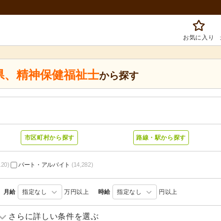
お気に入り
県
、
精神保健福祉士
から探す
市区町村から探す
路線・駅から探す
120)
パート・アルバイト
(14,282)
月給
指定なし
万円以上
時給
指定なし
円以上
訪問介護
(1,661)
訪問入浴
(315)
さらに詳しい条件を選ぶ