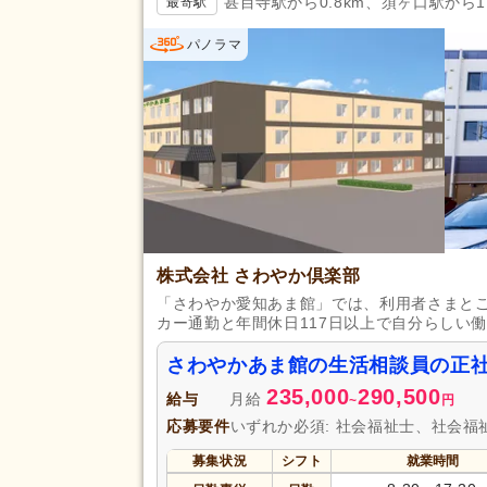
甚目寺駅から0.8km、須ヶ口駅から1.
最寄駅
パノラマ
株式会社 さわやか倶楽部
「さわやか愛知あま館」では、利用者さまと
カー通勤と年間休日117日以上で自分らしい
さわやかあま館の生活相談員の正
235,000
290,500
給与
月給
~
円
応募要件
いずれか必須: 社会福祉士、社会
募集状況
シフト
就業時間