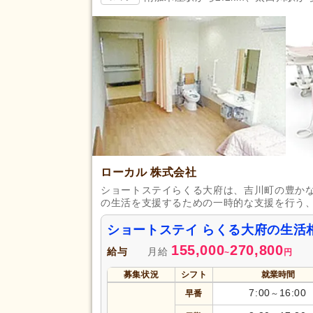
掲載24時間以内
(26)
掲載14日以内
(1,000)
スピード対応
(2,643)
残業ほぼなし
(29,965)
夜勤のみ可
(1,493)
勤務形態
時短勤務相談可
(3,425)
週3日から可
(1,990)
即日勤務可
(3,741)
ローカル 株式会社
初任者研修（旧ヘルパー2級）
ショートステイらくる大府は、吉川町の豊か
(4,424)
の生活を支援するための一時的な支援を行う
認知症ケア専門士
(44)
ショートステイ らくる大府の生活
社会福祉主事任用
(351)
155,000
270,800
給与
月給
~
円
介護支援専門員（ケアマネジャ
(1,225)
募集状況
シフト
就業時間
准看護師
(4,795)
7:00
16:00
早番
～
作業療法士
(878)