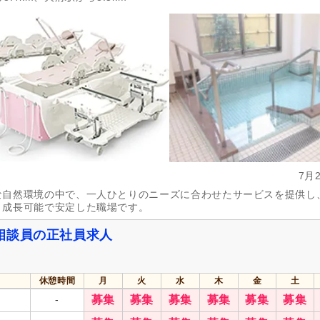
掲載3日以内
(44)
掲載7日以内
(434)
掲載30日以内
(5,303)
女性が活躍
(28,783)
急募
(1,138)
シフト制
(11,969)
日勤のみ可
(20,759)
午前のみ可
(3,219)
午後のみ可
(3,362)
週1日から可
(1,719)
週2日から可
(1,703)
週4日から可
(408)
シフト相談可
(28,831)
7月
実務者研修（旧ヘルパー1級・基礎研
介護福祉士
(5,501)
な自然環境の中で、一人ひとりのニーズに合わせたサービスを提供し
修）
(3,543)
、成長可能で安定した職場です。
社会福祉士
(1,134)
精神保健福祉士
(388)
相談員の正社員求人
介護事務
(12)
主任介護支援専門員
(145)
ー）
保健師
(201)
看護師
(5,902)
休憩時間
月
火
水
木
金
土
医療事務
(61)
理学療法士
(1,156)
-
募集
募集
募集
募集
募集
募集
言語聴覚士
(426)
視能訓練士
(92)