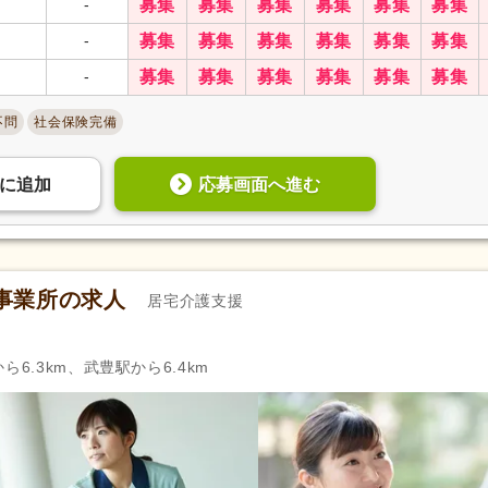
-
募集
募集
募集
募集
募集
募集
柔道整復師
(208)
はり師
(54)
-
募集
募集
募集
募集
募集
募集
管理栄養士
(270)
栄養士
(188)
-
募集
募集
募集
募集
募集
募集
福祉用具専門相談員
(38)
福祉住環境コーディネーター
自動車免許（二種）
(29)
認知症介護基礎研修
(49)
不問
社会保険完備
認知症介護実践リーダー研修
(14)
小規模多機能型サービス等計
担当者研修
(7)
応募画面へ進む
に
追加
薬剤師
(724)
助産師
(39)
臨床検査技師
(128)
臨床工学技士
(34)
臨床心理士
(84)
登録販売者
(67)
歯科衛生士
(1,228)
歯科技工士
(47)
事業所の求人
居宅介護支援
9)
サービス管理責任者研修
(84)
児童指導員任用
(95)
相談支援従事者現任研修
(3)
主任相談支援専門員養成研修
6.3km、武豊駅から6.4km
強度行動障害支援者養成研修
(14)
保育士
(120)
幼稚園教諭2種
(6)
教員免許
(70)
美容師
(2)
理容師
(2)
スポーツ指導員
(1)