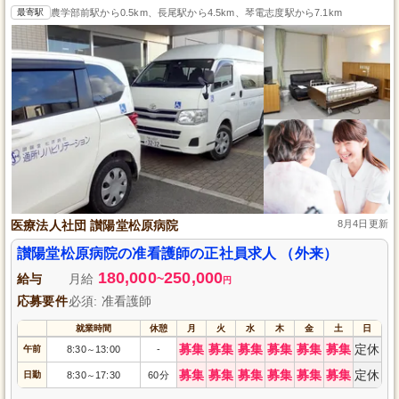
最寄駅
農学部前駅から0.5km、長尾駅から4.5km、琴電志度駅から7.1km
医療法人社団 讃陽堂松原病院
8月4日更新
讃陽堂松原病院の准看護師の正社員求人 （外来）
180,000
250,000
給与
月給
~
円
応募要件
必須: 准看護師
就業時間
休憩
月
火
水
木
金
土
日
募集
募集
募集
募集
募集
募集
定休
午前
8:30
13:00
-
～
募集
募集
募集
募集
募集
募集
定休
日勤
8:30
17:30
60分
～