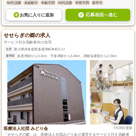
50代活躍
未経験可
年齢不問
40代活躍
学歴不問
新卒可
応募画面へ進む
お気に入り
に
追加
せせらぎの郷の求人
サービス付き高齢者向け住宅
住所
香川県仲多度郡多度津町寿町2-17
最寄駅
多度津駅から0.1km、宇多津駅から6.4km、讃岐塩屋駅から2.3km
医療法人社団 みどり会
7月28日更新
「せせらぎの郷」は、医療法人社団みどり会が運営するサービス付き高齢者