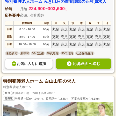
特別養護老人ホーム みき山荘の准看護師の正社員求人
224,900
303,600
給与
月給
~
円
応募要件
必須: 准看護師
就業時間
休憩
月
火
水
木
金
土
日
充足
充足
充足
充足
充足
充足
充足
日勤
8:00
16:30
60分
～
充足
充足
充足
充足
充足
充足
充足
日勤
8:30
17:00
60分
～
充足
充足
充足
充足
充足
充足
充足
日勤
10:00
18:30
60分
～
未経験可
新卒可
60代活躍
40代活躍
50代活躍
社会保険完備
応募画面へ進む
お気に入り
に
追加
特別養護老人ホーム 白山山荘の求人
特別養護老人ホーム
住所
香川県木田郡三木町下高岡2882-1
最寄駅
学園通り駅から0.6km、長尾駅から2.6km、琴電志度駅から6.1km