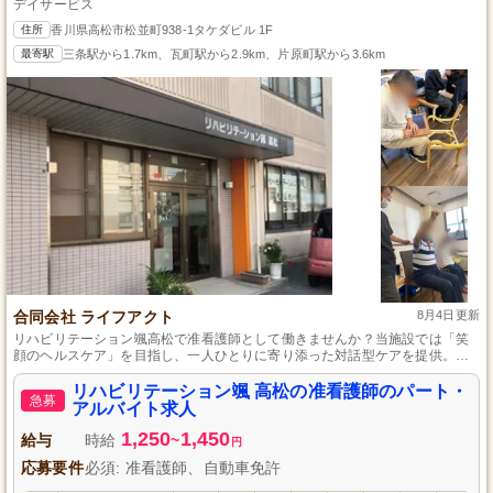
デイサービス
住所
香川県高松市松並町938-1タケダビル 1F
最寄駅
三条駅から1.7km、瓦町駅から2.9km、片原町駅から3.6km
合同会社 ライフアクト
8月4日更新
リハビリテーション颯高松で准看護師として働きませんか？当施設では「笑
顔のヘルスケア」を目指し、一人ひとりに寄り添った対話型ケアを提供。未
経験者でも安心のオリエンテーションや研修制度が整っています。働きやす
い環境とスタッフ同士の良好な人間関係が自慢です。あなたも合同会社ライ
リハビリテーション颯 高松の准看護師のパート・
急募
フアクトでスキルを活かし、成長しませんか？
アルバイト求人
1,250
1,450
給与
時給
~
円
応募要件
必須: 准看護師、自動車免許