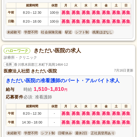
就業時間
休憩
月
火
水
木
金
土
日
募集
募集
募集
募集
募集
募集
募集
午前
8:20
12:30
100分
～
募集
募集
募集
募集
募集
募集
募集
日勤
8:20
18:00
100分
～
未経験可
学歴不問
社会保険完備
駅近
シフト制
残業ほぼなし
きただい医院の求人
ハローワーク
診療所・クリニック
住所
香川県木田郡三木町下高岡1464-12
医療法人社団 きただい医院
7月16日更新
きただい医院の准看護師のパート・アルバイト求人
1,510
1,810
給与
時給
~
円
応募要件
必須: 准看護師
就業時間
休憩
月
火
水
木
金
土
日
募集
募集
募集
募集
募集
募集
募集
午前
8:20
12:30
-
～
募集
募集
募集
募集
募集
募集
募集
午後
14:30
18:00
-
～
未経験可
学歴不問
シフト制
日曜休み
週休2日
正社員登用あり