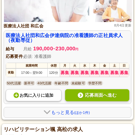
医療法人社団 和広会
8月4日更新
医療法人社団和広会伊達病院の准看護師の正社員求人
（夜勤専従）
190,000
230,000
給与
月給
~
円
応募要件
必須: 准看護師
就業時間
休憩
月
火
水
木
金
土
日
募集
募集
募集
募集
募集
募集
募集
夜勤
17:00
翌9:00
120分
～
50代活躍
新卒可
40代活躍
年齢不問
未経験可
学歴不問
応募画面へ進む
お気に入り
に
追加
もっと見る
(ほか1件)
リハビリテーション颯 高松の求人