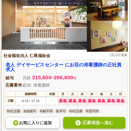
社会福祉法人 仁尾福祉会
7月23日更新
老人 デイサービスセンター にお荘の准看護師の正社員
求人
215,600
266,600
給与
月給
~
円
応募要件
必須: 准看護師
就業時間
休憩
月
火
水
木
金
土
日
募集
募集
募集
募集
募集
募集
募集
日勤
8:15
17:15
-
～
50代活躍
未経験可
年齢不問
新卒可
40代活躍
学歴不問
応募画面へ進む
お気に入り
に
追加