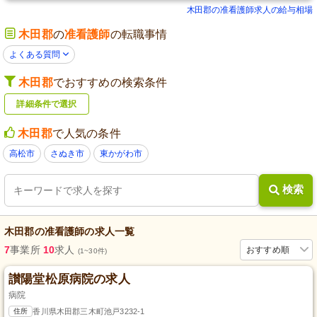
木田郡の准看護師求人の給与相場
木田郡
の
准看護師
の転職事情
よくある質問
木田郡
でおすすめの検索条件
詳細条件で選択
木田郡
で人気の条件
高松市
さぬき市
東かがわ市
検索
木田郡
の
准看護師
の求人一覧
7
事業所
10
求人
おすすめ順
(1~30件)
讃陽堂松原病院の求人
病院
住所
香川県木田郡三木町池戸3232-1