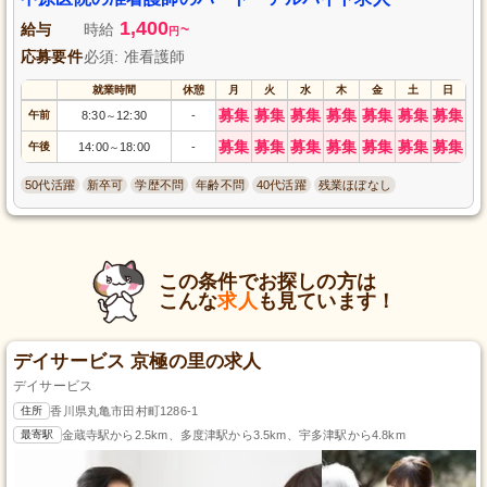
1,400
給与
時給
~
円
応募要件
必須: 准看護師
就業時間
休憩
月
火
水
木
金
土
日
募集
募集
募集
募集
募集
募集
募集
午前
8:30
12:30
-
～
募集
募集
募集
募集
募集
募集
募集
午後
14:00
18:00
-
～
50代活躍
新卒可
学歴不問
年齢不問
40代活躍
残業ほぼなし
この条件でお探しの方は
こんな
求人
も見ています！
デイサービス 京極の里の求人
デイサービス
住所
香川県丸亀市田村町1286-1
最寄駅
金蔵寺駅から2.5km、多度津駅から3.5km、宇多津駅から4.8km