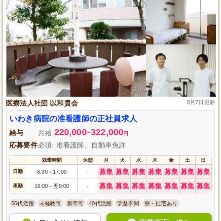
医療法人社団 以和貴会
8月7日更新
いわき病院の准看護師の正社員求人
220,000
322,000
給与
月給
~
円
応募要件
必須: 准看護師、自動車免許
就業時間
休憩
月
火
水
木
金
土
日
募集
募集
募集
募集
募集
募集
募集
日勤
8:30
17:00
-
～
募集
募集
募集
募集
募集
募集
募集
夜勤
16:00
翌9:00
-
～
50代活躍
未経験可
新卒可
40代活躍
学歴不問
寮・社宅あり