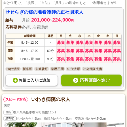
向け住宅で、「挑戦」「自助」「共生」の理念のもと、ご利用者さまが生き
る喜びを感じ、自助努力できるよう機能訓練も実施。子育て世代でも安心の
育児休暇制度が整っており、私たちとともに前進する場所を目指しません
せせらぎの郷の准看護師の正社員求人
か。
201,000
224,000
給与
月給
~
円
応募要件
必須: 准看護師
就業時間
休憩
月
火
水
木
金
土
日
募集
募集
募集
募集
募集
募集
募集
午前
8:45
12:00
-
～
募集
募集
募集
募集
募集
募集
募集
日勤
8:45
17:00
60分
～
募集
募集
募集
募集
募集
募集
募集
夜勤
17:00
翌9:00
90分
～
50代活躍
新卒可
未経験可
学歴不問
40代活躍
社会保険完備
応募画面へ進む
お気に入り
に
追加
いわき病院の求人
スピード対応
病院
住所
香川県高松市香南町由佐113-1
最寄駅
岡本駅から4.8km、挿頭丘駅から4.8km、空港通り駅から5.0km