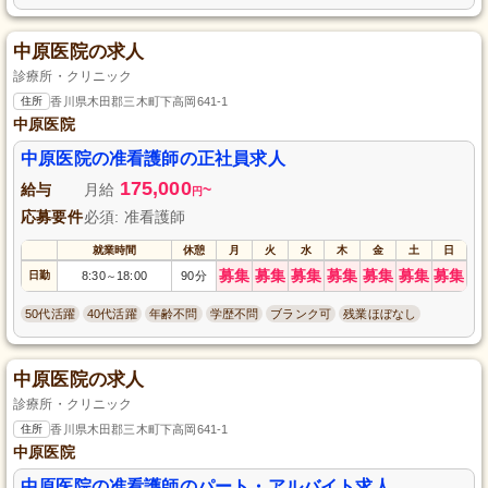
中原医院の求人
診療所・クリニック
住所
香川県木田郡三木町下高岡641-1
中原医院
中原医院の准看護師の正社員求人
175,000
給与
月給
~
円
応募要件
必須: 准看護師
就業時間
休憩
月
火
水
木
金
土
日
募集
募集
募集
募集
募集
募集
募集
日勤
8:30
18:00
90分
～
50代活躍
40代活躍
年齢不問
学歴不問
ブランク可
残業ほぼなし
中原医院の求人
診療所・クリニック
住所
香川県木田郡三木町下高岡641-1
中原医院
中原医院の准看護師のパート・アルバイト求人