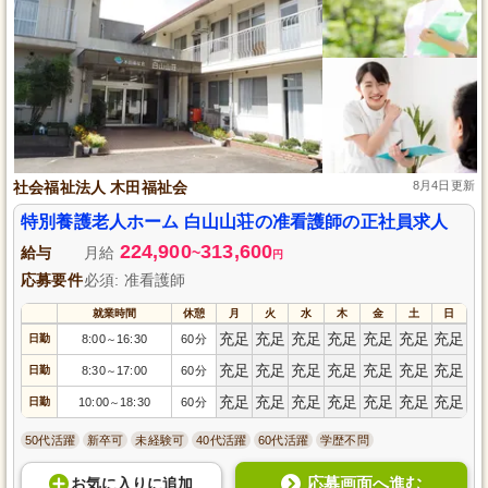
社会福祉法人 木田福祉会
8月4日更新
特別養護老人ホーム 白山山荘の准看護師の正社員求人
224,900
313,600
給与
月給
~
円
応募要件
必須: 准看護師
就業時間
休憩
月
火
水
木
金
土
日
充足
充足
充足
充足
充足
充足
充足
日勤
8:00
16:30
60分
～
充足
充足
充足
充足
充足
充足
充足
日勤
8:30
17:00
60分
～
充足
充足
充足
充足
充足
充足
充足
日勤
10:00
18:30
60分
～
50代活躍
新卒可
未経験可
40代活躍
60代活躍
学歴不問
応募画面へ進む
お気に入り
に
追加