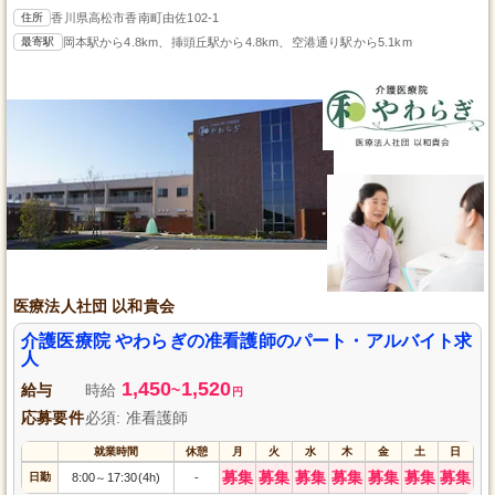
住所
香川県高松市香南町由佐102-1
最寄駅
岡本駅から4.8km、挿頭丘駅から4.8km、空港通り駅から5.1km
医療法人社団 以和貴会
介護医療院 やわらぎの准看護師のパート・アルバイト求
人
1,450
1,520
給与
時給
~
円
応募要件
必須: 准看護師
就業時間
休憩
月
火
水
木
金
土
日
募集
募集
募集
募集
募集
募集
募集
日勤
8:00
17:30(4h)
-
～