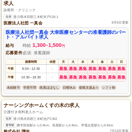
求人
診療所・クリニック
住所
香川県木田郡三木町井戸526-1
医療法人社団 一真会
8月6日更新
医療法人社団一真会 大幸医療センターの准看護師のパー
ト・アルバイト求人
1,300
1,500
給与
時給
~
円
応募要件
必須: 准看護師
就業時間
休憩
月
火
水
木
金
土
日
募集
募集
募集
募集
募集
募集
募集
午前
8:30
12:30
-
～
募集
募集
募集
募集
募集
募集
募集
午後
14:30
18:30
-
～
未経験可
学歴不問
残業ほぼなし
日曜休み
復職支援あり
シフト制
ナーシングホームくすの木の求人
介護付き有料老人ホーム
住所
香川県木田郡三木町池戸2362
最寄駅
農学部前駅から0.4km、長尾駅から4.4km、琴電志度駅から6.8km
株式会社 讃光
7月13日更新