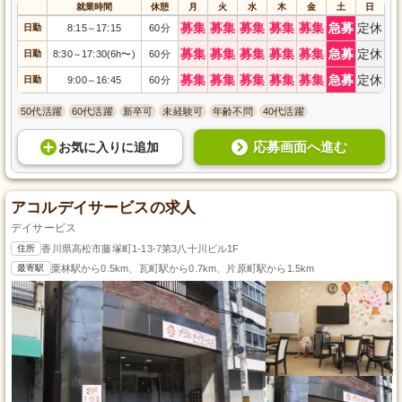
就業時間
休憩
月
火
水
木
金
土
日
募集
募集
募集
募集
募集
急募
定休
日勤
8:15
17:15
60分
～
募集
募集
募集
募集
募集
急募
定休
日勤
8:30
17:30(6h〜)
60分
～
募集
募集
募集
募集
募集
急募
定休
日勤
9:00
16:45
60分
～
50代活躍
60代活躍
新卒可
未経験可
年齢不問
40代活躍
応募画面へ進む
お気に入り
に
追加
アコルデイサービスの求人
デイサービス
住所
香川県高松市藤塚町1-13-7第3八十川ビル1F
最寄駅
栗林駅から0.5km、瓦町駅から0.7km、片原町駅から1.5km