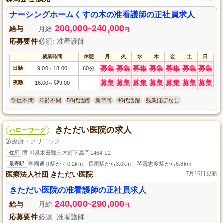
ナーシングホームくすの木の准看護師の正社員求人
200,000
240,000
給与
月給
~
円
応募要件
必須: 准看護師
就業時間
休憩
月
火
水
木
金
土
日
募集
募集
募集
募集
募集
募集
募集
日勤
9:00
18:00
60分
～
募集
募集
募集
募集
募集
募集
募集
夜勤
16:00
翌9:00
-
～
学歴不問
年齢不問
50代活躍
新卒可
40代活躍
残業ほぼなし
きただい医院の求人
ハローワーク
診療所・クリニック
住所
香川県木田郡三木町下高岡1464-12
最寄駅
学園通り駅から0.2km、長尾駅から3.0km、琴電志度駅から6.8km
医療法人社団 きただい医院
7月16日更新
きただい医院の准看護師の正社員求人
240,000
290,000
給与
月給
~
円
応募要件
必須: 准看護師