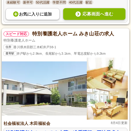
未経験可
新卒可
50代活躍
学歴不問
40代活躍
駅近
応募画面へ進む
お気に入り
に
追加
特別養護老人ホーム みき山荘の求人
スピード対応
特別養護老人ホーム
住所
香川県木田郡三木町井戸38-1
最寄駅
井戸駅から2.9km、長尾駅から3.1km、琴電志度駅から9.2km
社会福祉法人 木田福祉会
8月4日更新