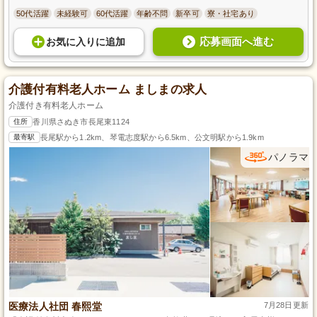
50代活躍
未経験可
60代活躍
年齢不問
新卒可
寮・社宅あり
応募画面へ進む
お気に入り
に
追加
介護付有料老人ホーム ましまの求人
介護付き有料老人ホーム
住所
香川県さぬき市長尾東1124
最寄駅
長尾駅から1.2km、琴電志度駅から6.5km、公文明駅から1.9km
パノラマ
医療法人社団 春熙堂
7月28日更新