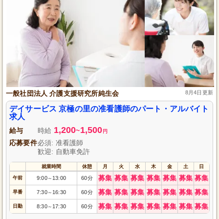
一般社団法人 介護支援研究所純生会
8月4日更新
デイサービス 京極の里の准看護師のパート・アルバイト
求人
1,200
1,500
給与
時給
~
円
応募要件
必須: 准看護師
歓迎: 自動車免許
就業時間
休憩
月
火
水
木
金
土
日
募集
募集
募集
募集
募集
募集
募集
午前
9:00
13:00
60分
～
募集
募集
募集
募集
募集
募集
募集
早番
7:30
16:30
60分
～
募集
募集
募集
募集
募集
募集
募集
日勤
8:30
17:30
60分
～