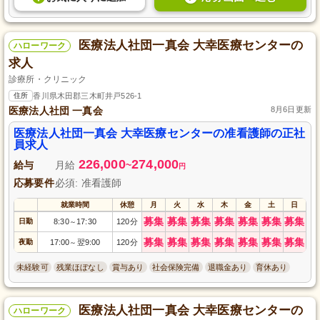
医療法人社団一真会 大幸医療センターの
ハローワーク
求人
診療所・クリニック
住所
香川県木田郡三木町井戸526-1
医療法人社団 一真会
8月6日更新
医療法人社団一真会 大幸医療センターの准看護師の正社
員求人
226,000
274,000
給与
月給
~
円
応募要件
必須: 准看護師
就業時間
休憩
月
火
水
木
金
土
日
募集
募集
募集
募集
募集
募集
募集
日勤
8:30
17:30
120分
～
募集
募集
募集
募集
募集
募集
募集
夜勤
17:00
翌9:00
120分
～
未経験可
残業ほぼなし
賞与あり
社会保険完備
退職金あり
育休あり
医療法人社団一真会 大幸医療センターの
ハローワーク