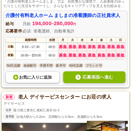
「介護付有料老人ホームましま」では、自然豊かな環境で、入居者様のゆっ
たりとした生活をサポートし、さらなるキャリアアップを支える仕組みをご
用意しております。休日は月9日、体調管理万全、充実した福利厚生を備え、
人々の健やかな毎日を一緒に守ることができます。
介護付有料老人ホーム ましまの准看護師の正社員求人
194,000
280,000
給与
月給
~
円
応募要件
必須: 准看護師、自動車免許
就業時間
休憩
月
火
水
木
金
土
日
募集
募集
募集
募集
募集
募集
募集
日勤
8:30
17:30
60分
～
募集
募集
募集
募集
募集
募集
募集
夜勤
16:00
翌9:00
60分
～
50代活躍
未経験可
学歴不問
新卒可
40代活躍
ブランク可
応募画面へ進む
お気に入り
に
追加
老人 デイサービスセンター にお荘の求人
新着
デイサービス
住所
香川県三豊市仁尾町仁尾辛42-3
最寄駅
比地大駅から5.2km、詫間駅から5.5km、高瀬駅から6.3km