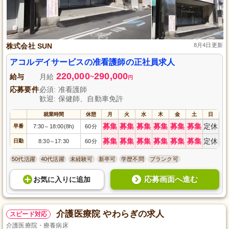
株式会社 SUN
8月4日更新
アコルデイサービスの准看護師の正社員求人
220,000
290,000
給与
月給
~
円
応募要件
必須: 准看護師
歓迎: 保健師、自動車免許
就業時間
休憩
月
火
水
木
金
土
日
募集
募集
募集
募集
募集
募集
定休
早番
7:30
18:00(8h)
60分
～
募集
募集
募集
募集
募集
募集
定休
日勤
8:30
17:30
60分
～
50代活躍
40代活躍
未経験可
新卒可
学歴不問
ブランク可
応募画面へ進む
お気に入り
に
追加
介護医療院 やわらぎの求人
スピード対応
介護医療院・療養病床