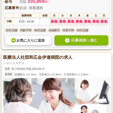
231,000
給与
月給
~
円
応募要件
必須: 准看護師
就業時間
休憩
月
火
水
木
金
土
日
募集
募集
募集
募集
募集
募集
募集
日勤
8:30
18:00
-
～
50代活躍
年齢不問
60代活躍
未経験可
学歴不問
40代活躍
応募画面へ進む
お気に入り
に
追加
医療法人社団和広会伊達病院の求人
ショートステイ
住所
香川県高松市観光町588-8
最寄駅
花園駅から0.1km、瓦町駅から0.9km、片原町駅から1.5km