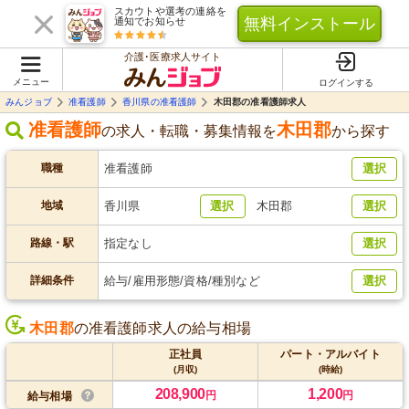
スカウトや選考の連絡を
無料インストール
通知でお知らせ
介護･医療求人サイト
メニュー
ログインする
みんジョブ
准看護師
香川県の准看護師
木田郡の准看護師求人
准看護師
木田郡
の求人・転職・募集情報を
から探す
職種
准看護師
選択
地域
香川県
選択
木田郡
選択
路線・駅
指定なし
選択
詳細条件
給与/雇用形態/資格/種別など
選択
木田郡
の准看護師求人の給与相場
正社員
パート・アルバイト
(月収)
(時給)
208,900
1,200
円
円
給与相場