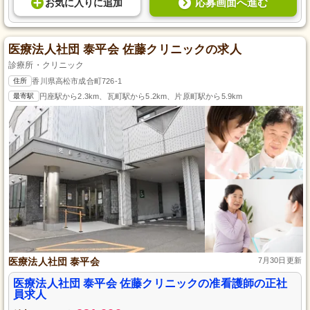
応募画面へ進む
お気に入り
に
追加
医療法人社団 泰平会 佐藤クリニックの求人
診療所・クリニック
住所
香川県高松市成合町726-1
最寄駅
円座駅から2.3km、瓦町駅から5.2km、片原町駅から5.9km
医療法人社団 泰平会
7月30日更新
医療法人社団 泰平会 佐藤クリニックの准看護師の正社
員求人