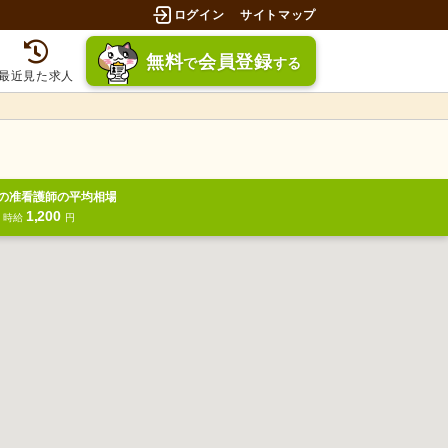
ログイン
サイトマップ
無料
会員登録
で
する
最近見た求人
の准看護師の平均相場
1,200
円
時給
円