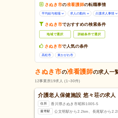
さぬき市
の
准看護師
年齢不問
の転職事情
(8)
応募条件・こ
だわり
40代活躍
(14)
平均給与相場
求人の動向
介護求人事情
ハローワーク求人を除く
(4)
さぬき市
でおすすめの検索条件
残業ほぼなし
(19)
地域で選択
詳細条件で選択
勤務形態
午後のみ可
(1)
シフト相談可
(15)
さぬき市
で人気の条件
高松市
東かがわ市
応募資格
准看護師
(18)
完全週休2日
(4)
さぬき市
准看護師
の
の求人一
土日祝休み
(1)
12
事業所
19
求人
(1~30件)
休日・休暇
年間休日110日以上
(3)
介護休業
(4)
介護老人保健施設 悠々荘の求人
冬季休暇
(1)
香川県さぬき市昭和1005-5
住所
賞与あり
(12)
公文明駅から2.2km、長尾駅から2.2
最寄駅
昇給あり
(18)