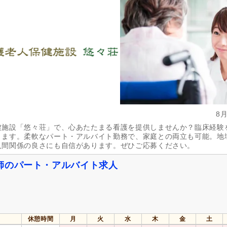
資格取得支援あり
(1)
通勤手当
(19)
処遇改善手当
(3)
夜勤手当
(1)
扶養手当
(2)
再雇用制度あり
(9)
副業可
(1)
自動車通勤可
(16)
自転車通勤可
(15)
8
健施設「悠々荘」で、心あたたまる看護を提供しませんか？臨床経験
きます。柔軟なパート・アルバイト勤務で、家庭との両立も可能。地
人間関係の良さにも自信があります。ぜひご応募ください。
師のパート・アルバイト求人
休憩時間
月
火
水
木
金
土