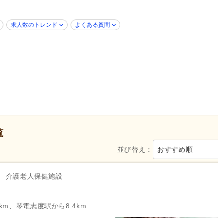
新卒可
(11)
子育てママパパ活躍
(14)
50代活躍
(14)
60代活躍
(6)
求人数のトレンド
よくある質問
掲載30日以内
(2)
女性が活躍
(13)
シフト制
(5)
日勤のみ可
(14)
週1日から可
(2)
週2日から可
(2)
自動車免許
(7)
週休2日
(6)
4週8休
(1)
覧
土曜休み
(1)
日曜休み
(2)
並び替え：
おすすめ順
産休あり
(15)
育休あり
(15)
看護休暇
(5)
夏季休暇
(1)
介護老人保健施設
年末年始休暇
(1)
社会保険完備
(19)
研修制度あり
(15)
km、琴電志度駅から8.4km
復職支援あり
(4)
退職金あり
(10)