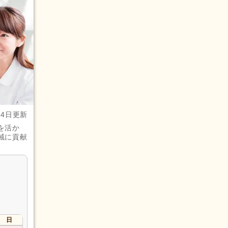
月4日更新
を活か
域に貢献
日