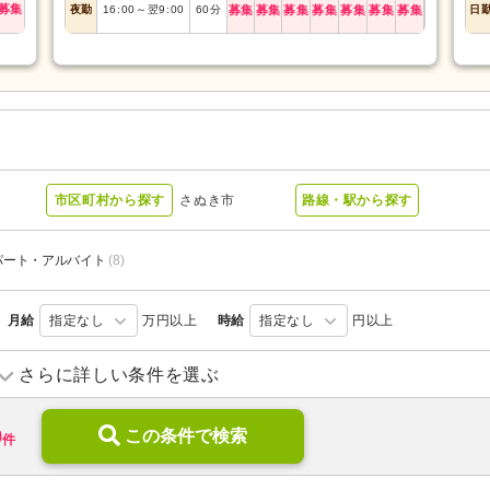
募集
夜勤
16:00
～
翌9:00
60
分
募集
募集
募集
募集
募集
募集
募集
日
市区町村から探す
さぬき市
路線・駅から探す
パート・アルバイト
(8)
月給
指定なし
万円以上
時給
指定なし
円以上
デイサービス
(2)
ショートステイ
(3)
さらに詳しい条件を選ぶ
介護付き有料老人ホーム
(1)
特別養護老人ホーム
(1)
9
診療所・クリニック
この条件で検索
(3)
件
ブランク可
(15)
学歴不問
(18)