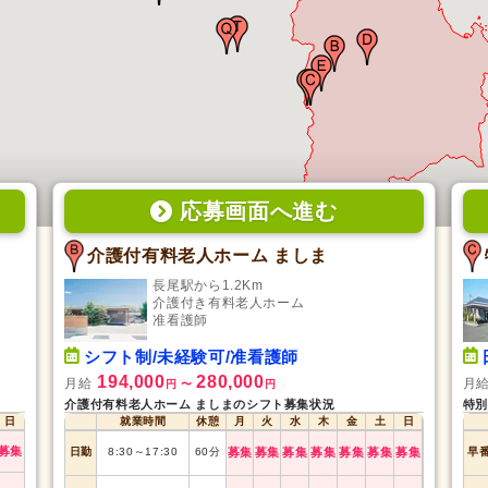
応募画面
へ
進む
介護付有料老人ホーム ましま
長尾駅から1.2Km
介護付き有料老人ホーム
准看護師
シフト制/未経験可/准看護師
194,000
280,000
月給
月
円
〜
円
介護付有料老人ホーム ましまのシフト募集状況
特別
日
就業時間
休憩
月
火
水
木
金
土
日
募集
日勤
8:30
～
17:30
60
分
募集
募集
募集
募集
募集
募集
募集
早