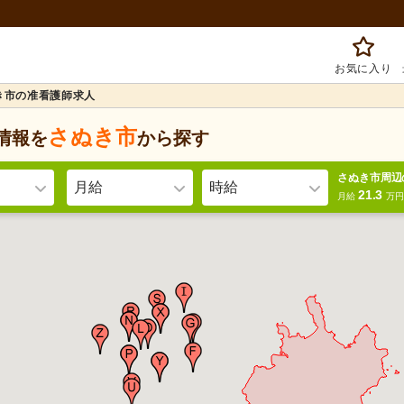
お気に入り
き市の准看護師求人
さぬき市
情報を
から探す
さぬき市周辺
月給
時給
21.3
月給
万