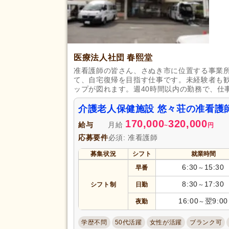
医療法人社団 春熙堂
准看護師の皆さん、さぬき市に位置する事業
て、自宅復帰を目指す仕事です。未経験者も
ップが図れます。週40時間以内の勤務で、仕
介護老人保健施設 悠々荘の准看護
170,000
320,000
給与
月給
~
円
応募要件
必須: 准看護師
募集状況
シフト
就業時間
6:30
15:30
早番
～
8:30
17:30
シフト制
日勤
～
16:00
翌9:00
夜勤
～
学歴不問
50代活躍
女性が活躍
ブランク可