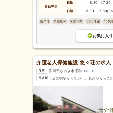
8:30
17:30
日勤
～
日勤専従
8:30
17:30(6h
日勤
～
新卒可
未経験可
学歴不問
50代活躍
40代
お気に入り
介護老人保健施設 悠々荘の求人
香川県さぬき市昭和1005-5
住所
公文明駅から2.2km、長尾駅から2.2
最寄駅