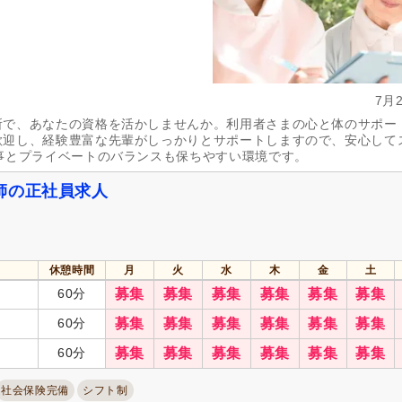
7月
所で、あなたの資格を活かしませんか。利用者さまの心と体のサポー
歓迎し、経験豊富な先輩がしっかりとサポートしますので、安心して
事とプライベートのバランスも保ちやすい環境です。
師の正社員求人
休憩時間
月
火
水
木
金
土
60分
募集
募集
募集
募集
募集
募集
60分
募集
募集
募集
募集
募集
募集
60分
募集
募集
募集
募集
募集
募集
社会保険完備
シフト制