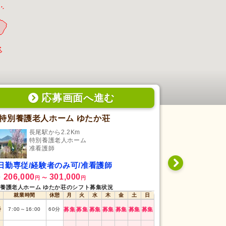
応募画面
へ
進む
特別養護老人ホーム ゆたか荘
長尾駅から2.2Km
神前
特別養護老人ホーム
訪
准看護師
准
日勤専従/経験者のみ可/准看護師
日勤専従/未
206,000
301,000
208,608
給
月給
円
〜
円
円
養護老人ホーム ゆたか荘のシフト募集状況
ヌーベルさんがわ 
就業時間
休憩
月
火
水
木
金
土
日
就業時間
番
7:00
～
16:00
60
分
募集
募集
募集
募集
募集
募集
募集
日勤
8:30
～
17:30