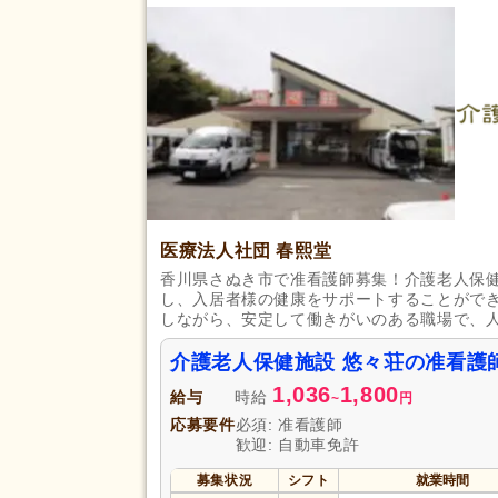
住宅手当
(2)
給与・手当
福利厚生
人事評価制度あり
(15)
資格手当
(4)
正社員登用あり
(2)
アクセス
駅近
(3)
医療法人社団 春熙堂
香川県さぬき市で准看護師募集！介護老人保
し、入居者様の健康をサポートすることがで
しながら、安定して働きがいのある職場で、
介護老人保健施設 悠々荘の准看護
1,036
1,800
給与
時給
~
円
応募要件
必須: 准看護師
歓迎: 自動車免許
募集状況
シフト
就業時間