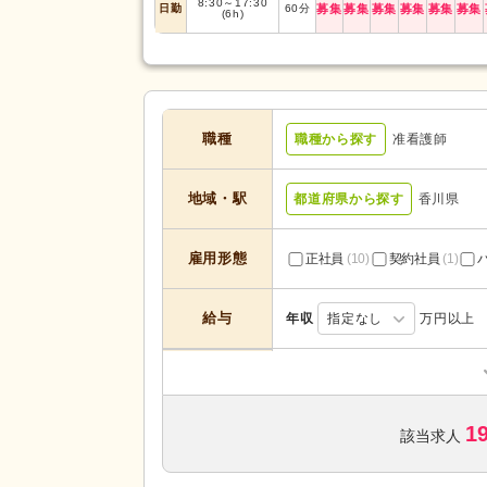
8:30
～
17:30
日勤
60
分
募集
募集
募集
募集
募集
募集
(6h)
職種
職種から探す
准看護師
地域・駅
都道府県から探す
香川県
雇用形態
正社員
(10)
契約社員
(1)
給与
年収
指定なし
万円以上
訪問看護
(4)
サービスの種
住宅型有料老人ホーム
(2)
類
1
介護老人保健施設
(3)
該当求人
未経験可
(10)