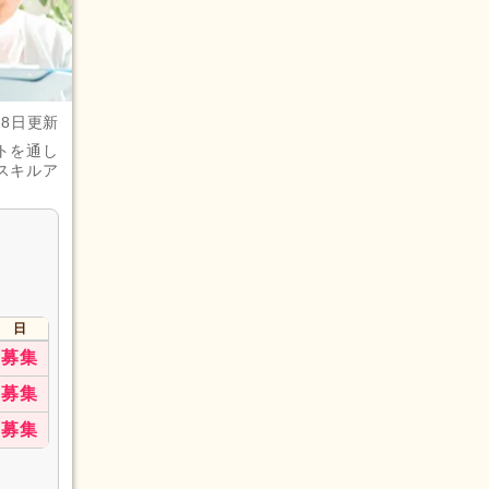
28日更新
トを通し
スキルア
日
募集
募集
募集