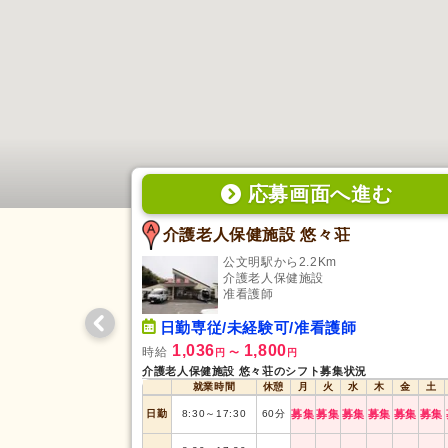
応募画面
へ
進む
介護老人保健施設 悠々荘
公文明駅から2.2Km
介護老人保健施設
准看護師
日勤専従/未経験可/准看護師
1,036
1,800
時給
円
〜
円
介護老人保健施設 悠々荘のシフト募集状況
就業時間
休憩
月
火
水
木
金
土
日勤
8:30
～
17:30
60
分
募集
募集
募集
募集
募集
募集