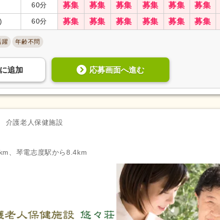
60分
募集
募集
募集
募集
募集
募集
)
60分
募集
募集
募集
募集
募集
募集
活躍
年齢不問
応募画面へ進む
に
追加
介護老人保健施設
km、琴電志度駅から8.4km