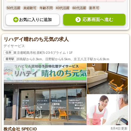
50代活躍
未経験可
年齢不問
40代活躍
60代活躍
新卒可
応募画面へ進む
お気に入り
に
追加
リハデイ晴れのち元気の求人
デイサービス
住所
東京都昭島市松原町5-23-5プライムⅠ1F
最寄駅
拝島駅から0.3km、日野駅から6.5km、京王八王子駅から6.9km
株式会社 SPECIO
8月4日更新