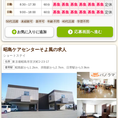
募集
募集
募集
募集
募集
募集
定休
日勤
8:30
17:30
60分
～
募集
募集
募集
募集
募集
募集
定休
日勤
9:00
18:00
60分
～
50代活躍
未経験可
新卒可
年齢不問
40代活躍
学歴不問
応募画面へ進む
お気に入り
に
追加
昭島ケアセンターそよ風の求人
ショートステイ
住所
東京都昭島市宮沢町2-23-17
最寄駅
昭島駅から1.2km、拝島駅から2.7km、日野駅から3.9km
パノラマ