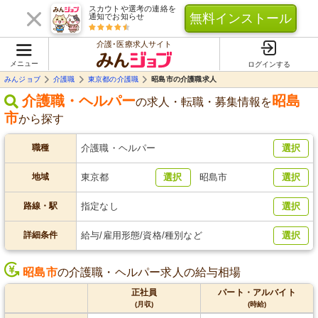
スカウトや選考の連絡を
無料インストール
通知でお知らせ
介護･医療求人サイト
メニュー
ログインする
みんジョブ
介護職
東京都の介護職
昭島市の介護職求人
介護職・ヘルパー
昭島
の求人・転職・募集情報を
市
から探す
職種
介護職・ヘルパー
選択
地域
東京都
選択
昭島市
選択
路線・駅
指定なし
選択
詳細条件
給与/雇用形態/資格/種別など
選択
昭島市
の介護職・ヘルパー求人の給与相場
正社員
パート・アルバイト
(月収)
(時給)