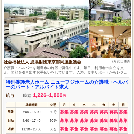
社会福祉法人 恩賜財団東京都同胞援護会
7月28日更新
介護職・ヘルパーを昭島市の施設で募集中です。毎日、利用者の自立を支
え、笑顔を引き出すお手伝いをしています。入浴、食事サポートからレクリ
エーションの運営まで、豊富な業務を通じて地域貢献も目指せます。正社員
登用制度もあり、さまざまなキャリアパスを描ける環境です。
特別養護老人ホーム ニューフジホームの介護職・ヘルパ
ーのパート・アルバイト求人
1,226
1,800
給与
時給
~
円
就業時間
休憩
月
火
水
木
金
土
日
募集
募集
募集
募集
募集
募集
募集
早番
7:00
16:00
60分
～
募集
募集
募集
募集
募集
募集
募集
日勤
8:40
17:40
60分
～
募集
募集
募集
募集
募集
募集
募集
遅番
11:30
20:30
60分
～