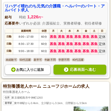
リハデイ晴れのち元気の介護職・ヘルパーのパート・ア
ルバイト求人
1,226
給与
時給
~
円
応募要件
いずれか必須: 介護福祉士、実務者研修、初任者研修
就業時間
休憩
月
火
水
木
金
土
日
募集
募集
募集
募集
募集
募集
定休
日勤
8:00
17:00
60分
～
募集
募集
募集
募集
募集
募集
定休
日勤
8:30
17:30
60分
～
募集
募集
募集
募集
募集
募集
定休
日勤
9:00
18:00
60分
～
未経験可
50代活躍
新卒可
年齢不問
学歴不問
40代活躍
応募画面へ進む
お気に入り
に
追加
特別養護老人ホーム ニューフジホームの求人
特別養護老人ホーム
住所
東京都昭島市中神町1260
最寄駅
東中神駅から0.4km、立川駅から3.1km、日野駅から3.5km