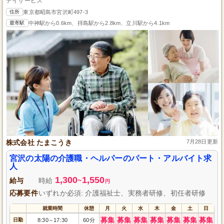
デイサービス
住所
東京都昭島市宮沢町497-3
最寄駅
中神駅から0.6km、拝島駅から2.8km、立川駅から4.1km
株式会社 たまこうき
7月28日更新
宮沢の太陽の介護職・ヘルパーのパート・アルバイト求
人
1,300
1,550
給与
時給
~
円
応募要件
いずれか必須: 介護福祉士、実務者研修、初任者研修
就業時間
休憩
月
火
水
木
金
土
日
募集
募集
募集
募集
募集
募集
募集
日勤
8:30
17:30
60分
～