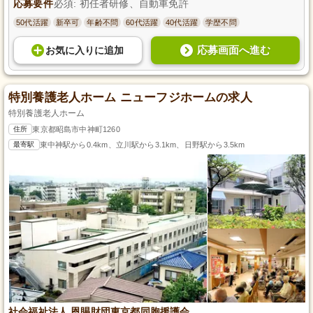
応募要件
必須: 初任者研修、自動車免許
50代活躍
新卒可
年齢不問
60代活躍
40代活躍
学歴不問
応募画面へ進む
お気に入り
に
追加
特別養護老人ホーム ニューフジホームの求人
特別養護老人ホーム
住所
東京都昭島市中神町1260
最寄駅
東中神駅から0.4km、立川駅から3.1km、日野駅から3.5km
社会福祉法人 恩賜財団東京都同胞援護会