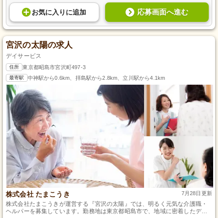
応募画面へ進む
お気に入り
に
追加
宮沢の太陽の求人
デイサービス
住所
東京都昭島市宮沢町497-3
最寄駅
中神駅から0.6km、拝島駅から2.8km、立川駅から4.1km
株式会社 たまこうき
7月28日更新
株式会社たまこうきが運営する『宮沢の太陽』では、明るく元気な介護職・
ヘルパーを募集しています。勤務地は東京都昭島市で、地域に密着したデイ