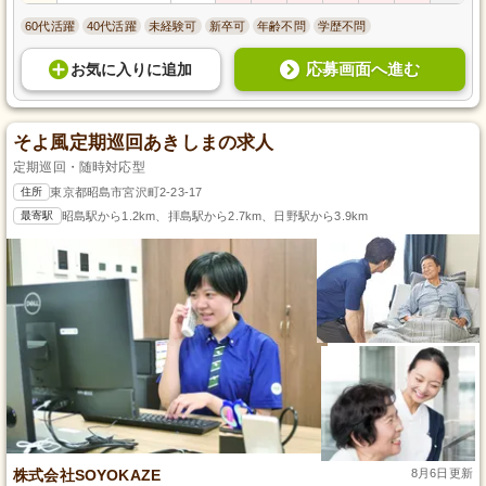
60代活躍
40代活躍
未経験可
新卒可
年齢不問
学歴不問
応募画面へ進む
お気に入り
に
追加
そよ風定期巡回あきしまの求人
定期巡回・随時対応型
住所
東京都昭島市宮沢町2-23-17
最寄駅
昭島駅から1.2km、拝島駅から2.7km、日野駅から3.9km
株式会社SOYOKAZE
8月6日更新