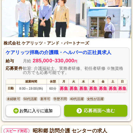
株式会社 ケアリッツ・アンド・パートナーズ
ケアリッツ拝島の介護職・ヘルパーの正社員求人
285,000
330,000
給与
月給
~
円
応募要件
歓迎: 介護福祉士、実務者研修、初任者研修 ※無資格
の方でも応募可能です。
就業時間
休憩
月
火
水
木
金
土
日
募集
募集
募集
募集
募集
募集
募集
日勤
8:00
19:00(8h)
60分
～
未経験可
50代活躍
新卒可
学歴不問
40代活躍
女性が活躍
応募画面へ進む
お気に入り
に
追加
昭和郷 訪問介護 センターの求人
スピード対応