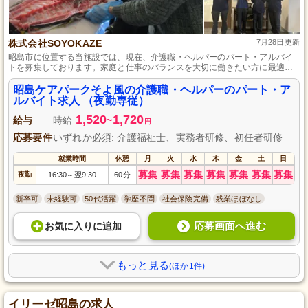
株式会社SOYOKAZE
7月28日更新
昭島市に位置する当施設では、現在、介護職・ヘルパーのパート・アルバイ
トを募集しております。家庭と仕事のバランスを大切に働きたい方に最適
で、未経験からでも介護のプロへ成長できる環境を整えています。自分のペ
ースで働きながら、利用者様の豊かな生活を支えるやりがいを感じていただ
昭島ケアパークそよ風の介護職・ヘルパーのパート・ア
けます。
ルバイト求人 （夜勤専従）
1,520
1,720
給与
時給
~
円
応募要件
いずれか必須: 介護福祉士、実務者研修、初任者研修
就業時間
休憩
月
火
水
木
金
土
日
募集
募集
募集
募集
募集
募集
募集
夜勤
16:30
翌9:30
60分
～
新卒可
未経験可
50代活躍
学歴不問
社会保険完備
残業ほぼなし
応募画面へ進む
お気に入り
に
追加
もっと見る
(ほか1件)
イリーゼ昭島の求人