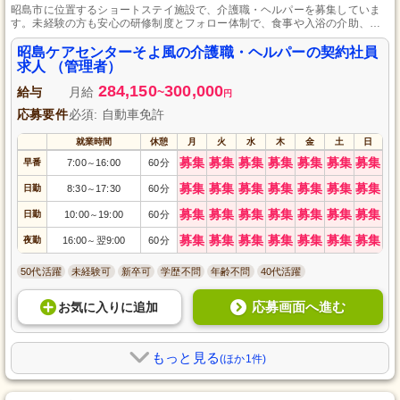
昭島市に位置するショートステイ施設で、介護職・ヘルパーを募集していま
す。未経験の方も安心の研修制度とフォロー体制で、食事や入浴の介助、機
能訓練やレクリエーションのサポートまで多岐にわたる業務を経験できま
す。地域に根差し、お客様一人ひとりの生活を支えるやりがいのある仕事に
昭島ケアセンターそよ風の介護職・ヘルパーの契約社員
挑戦してみませんか。
求人 （管理者）
284,150
300,000
給与
月給
~
円
応募要件
必須: 自動車免許
就業時間
休憩
月
火
水
木
金
土
日
募集
募集
募集
募集
募集
募集
募集
早番
7:00
16:00
60分
～
募集
募集
募集
募集
募集
募集
募集
日勤
8:30
17:30
60分
～
募集
募集
募集
募集
募集
募集
募集
日勤
10:00
19:00
60分
～
募集
募集
募集
募集
募集
募集
募集
夜勤
16:00
翌9:00
60分
～
50代活躍
未経験可
新卒可
学歴不問
年齢不問
40代活躍
応募画面へ進む
お気に入り
に
追加
もっと見る
(ほか1件)