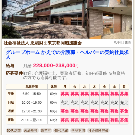
社会福祉法人 恩賜財団東京都同胞援護会
8月6日更新
グループホーム かえでの介護職・ヘルパーの契約社員求
人
228,000
238,000
給与
月給
~
円
応募要件
歓迎: 介護福祉士、実務者研修、初任者研修 ※無資格
の方でも応募可能です。
就業時間
休憩
月
火
水
木
金
土
日
募集
募集
募集
募集
募集
募集
募集
早番
6:50
15:50
60分
～
充足
充足
充足
充足
充足
充足
充足
日勤
10:00
19:00
60分
～
募集
募集
募集
募集
募集
募集
募集
遅番
12:30
21:30
60分
～
募集
募集
募集
募集
募集
募集
募集
夜勤
21:00
翌7:00
60分
～
50代活躍
未経験可
新卒可
40代活躍
学歴不問
社会保険完備