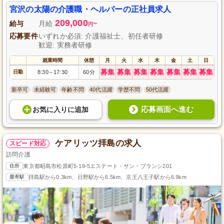
サービスを提供しております。未経験でも大歓迎！一緒に利用者の笑顔を引
き出す仕事をしませんか？正社員として安定した雇用形態で働けるチャンス
宮沢の太陽の介護職・ヘルパーの正社員求人
です。資格不要で初めての方でも安心してスタートできます。興味のある方
209,000
はぜひご応募ください。
給与
月給
~
円
応募要件
いずれか必須: 介護福祉士、初任者研修
歓迎: 実務者研修
就業時間
休憩
月
火
水
木
金
土
日
募集
募集
募集
募集
募集
募集
募集
日勤
8:30
17:30
60分
～
新卒可
未経験可
年齢不問
40代活躍
学歴不問
50代活躍
応募画面へ進む
お気に入り
に
追加
ケアリッツ拝島の求人
スピード対応
訪問介護
住所
東京都昭島市松原町5-19-5エステート・サン・ブランシ201
最寄駅
拝島駅から0.3km、日野駅から6.5km、京王八王子駅から6.9km