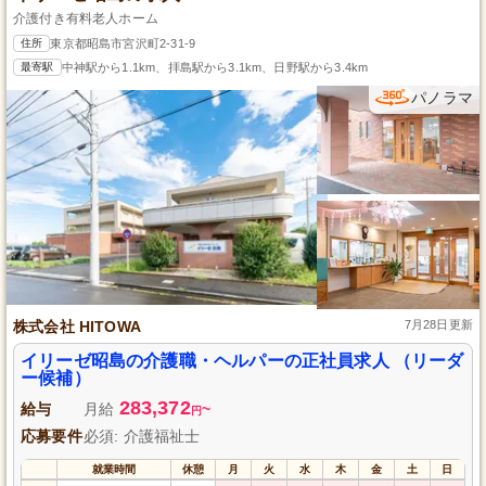
介護付き有料老人ホーム
住所
東京都昭島市宮沢町2-31-9
最寄駅
中神駅から1.1km、拝島駅から3.1km、日野駅から3.4km
パノラマ
株式会社 HITOWA
7月28日更新
イリーゼ昭島の介護職・ヘルパーの正社員求人 （リーダ
ー候補）
283,372
給与
月給
~
円
応募要件
必須: 介護福祉士
就業時間
休憩
月
火
水
木
金
土
日