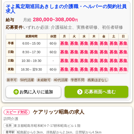
そよ風定期巡回あきしまの介護職・ヘルパーの契約社員
求人
280,000
308,000
給与
月給
~
円
応募要件
いずれか必須: 介護福祉士、実務者研修、初任者研修
就業時間
休憩
月
火
水
木
金
土
日
募集
募集
募集
募集
募集
募集
募集
早番
6:00
15:00
60分
～
募集
募集
募集
募集
募集
募集
募集
日勤
8:30
17:30
60分
～
募集
募集
募集
募集
募集
募集
募集
日勤
10:30
19:30
-
～
募集
募集
募集
募集
募集
募集
募集
夜勤
16:30
翌9:30
60分
～
新卒可
50代活躍
未経験可
40代活躍
学歴不問
残業ほぼなし
応募画面へ進む
お気に入り
に
追加
ケアリッツ昭島の求人
スピード対応
訪問介護
住所
東京都昭島市昭和町4-7-17耕和昭島ビル１階
最寄駅
昭島駅から0.3km、拝島駅から2.1km、日野駅から4.5km