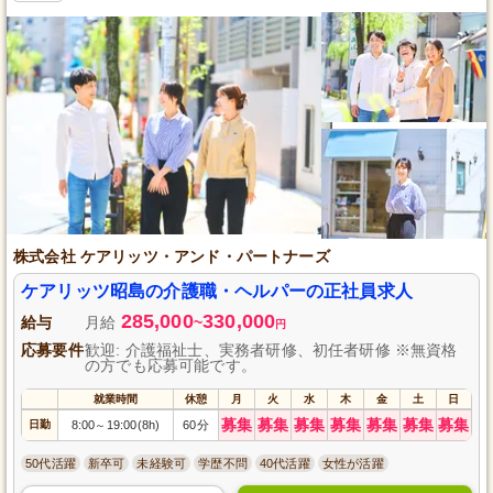
株式会社 ケアリッツ・アンド・パートナーズ
ケアリッツ昭島の介護職・ヘルパーの正社員求人
285,000
330,000
給与
月給
~
円
応募要件
歓迎: 介護福祉士、実務者研修、初任者研修 ※無資格
の方でも応募可能です。
就業時間
休憩
月
火
水
木
金
土
日
募集
募集
募集
募集
募集
募集
募集
日勤
8:00
19:00(8h)
60分
～
50代活躍
新卒可
未経験可
学歴不問
40代活躍
女性が活躍