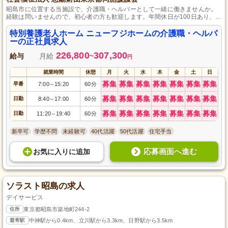
昭島市に位置する当施設で、介護職・ヘルパーとして一緒に働きませんか。
経験は問いませんので、初心者の方も歓迎します。年間休日が100日あり、残
業が少ないためプライベートを大切にしながら働けます。お子さまがいる方
も安心の保育所完備で、生活支援から始められる環境です。
特別養護老人ホーム ニューフジホームの介護職・ヘルパ
ーの正社員求人
226,800
307,300
給与
月給
~
円
就業時間
休憩
月
火
水
木
金
土
日
募集
募集
募集
募集
募集
募集
募集
早番
7:00
15:20
60分
～
募集
募集
募集
募集
募集
募集
募集
日勤
8:40
17:00
60分
～
募集
募集
募集
募集
募集
募集
募集
日勤
11:20
19:40
60分
～
新卒可
学歴不問
未経験可
40代活躍
50代活躍
住宅手当
応募画面へ進む
お気に入り
に
追加
ソラスト昭島の求人
デイサービス
住所
東京都昭島市築地町244-2
最寄駅
中神駅から0.4km、立川駅から3.3km、日野駅から3.5km