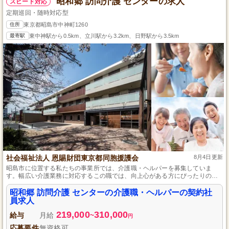
昭和郷 訪問介護 センターの求人
スピード対応
定期巡回・随時対応型
住所
東京都昭島市中神町1260
最寄駅
東中神駅から0.5km、立川駅から3.2km、日野駅から3.5km
社会福祉法人 恩賜財団東京都同胞援護会
8月4日更新
昭島市に位置する私たちの事業所では、介護職・ヘルパーを募集していま
す。幅広い介護業務に対応するこの職では、向上心がある方にぴったりの正
社員登用制度もご用意しております。年間休日125日と充実したオフタイムも
魅力で、ライフステージが変わっても安心の育児休暇や介護休暇がありま
昭和郷 訪問介護 センターの介護職・ヘルパーの契約社
す。スキルアップを目指せる資格取得支援制度もあり、仕事を通して成長で
員求人
きる環境が整っています。
219,000
310,000
給与
月給
~
円
応募要件
無資格可