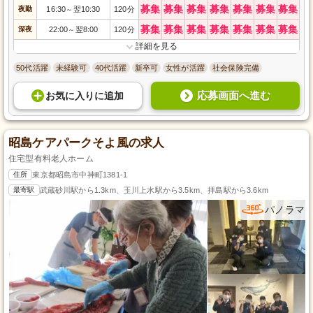
募集
募集
募集
募集
募集
募集
募集
夜勤
16:30
翌10:30
120分
～
募集
募集
募集
募集
募集
募集
募集
深夜
22:00
翌8:00
120分
～
詳細を見る
50代活躍
未経験可
40代活躍
新卒可
女性が活躍
社会保険完備
応募画面へ進む
お気に入り
に
追加
昭島ケアパークそよ風の求人
住宅型有料老人ホーム
住所
東京都昭島市中神町1381-1
最寄駅
武蔵砂川駅から1.3km、玉川上水駅から3.5km、拝島駅から3.6km
パノラマ