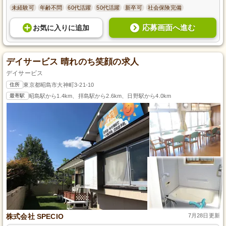
未経験可
年齢不問
60代活躍
50代活躍
新卒可
社会保険完備
応募画面へ進む
お気に入り
に
追加
デイサービス 晴れのち笑顔の求人
デイサービス
住所
東京都昭島市大神町3-21-10
最寄駅
昭島駅から1.4km、拝島駅から2.6km、日野駅から4.0km
株式会社 SPECIO
7月28日更新