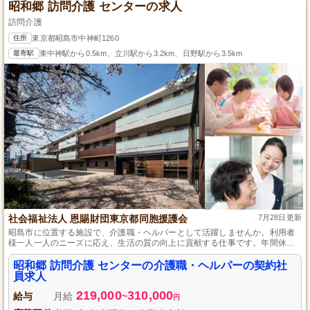
昭和郷 訪問介護 センターの求人
訪問介護
住所
東京都昭島市中神町1260
最寄駅
東中神駅から0.5km、立川駅から3.2km、日野駅から3.5km
社会福祉法人 恩賜財団東京都同胞援護会
7月28日更新
昭島市に位置する施設で、介護職・ヘルパーとして活躍しませんか。利用者
様一人一人のニーズに応え、生活の質の向上に貢献する仕事です。年間休日
は125日と多く、月に平均10日の休みがあり、有給休暇も採用日から利用可
能です。無理なく働ける環境で、安心して長く仕事を続けられます。
昭和郷 訪問介護 センターの介護職・ヘルパーの契約社
員求人
219,000
310,000
給与
月給
~
円