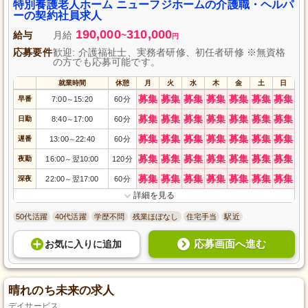
勤も便利です。月平均時間外3時間と少なめで、プライベートも大切にしなが
特別養護老人ホーム ニューフジホームの介護職・ヘルパ
ら働けます。また、子育て支援や正社員登用の制度もあり、安心して長く続
ーの契約社員求人
けられる環境をご提供します。
190,000
310,000
給与
月給
~
円
応募要件
歓迎: 介護福祉士、実務者研修、初任者研修 ※無資格
の方でも応募可能です。
就業時間
休憩
月
火
水
木
金
土
日
募集
募集
募集
募集
募集
募集
募集
早番
7:00
15:20
60分
～
募集
募集
募集
募集
募集
募集
募集
日勤
8:40
17:00
60分
～
募集
募集
募集
募集
募集
募集
募集
遅番
13:00
22:40
60分
～
募集
募集
募集
募集
募集
募集
募集
夜勤
16:00
翌10:00
120分
～
募集
募集
募集
募集
募集
募集
募集
深夜
22:00
翌17:00
60分
～
詳細を見る
50代活躍
40代活躍
学歴不問
残業ほぼなし
住宅手当
駅近
応募画面へ進む
お気に入り
に
追加
晴れのち未来の求人
デイサービス