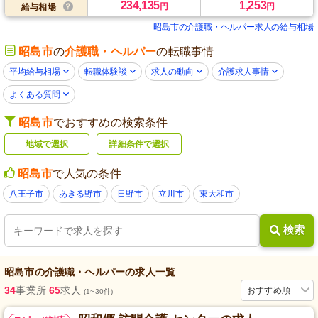
234,135
1,253
円
円
給与相場
昭島市の介護職・ヘルパー求人の給与相場
昭島市
の
介護職・ヘルパー
の転職事情
平均給与相場
転職体験談
求人の動向
介護求人事情
よくある質問
昭島市
でおすすめの検索条件
地域で選択
詳細条件で選択
昭島市
で人気の条件
八王子市
あきる野市
日野市
立川市
東大和市
検索
昭島市
の
介護職・ヘルパー
の求人一覧
34
事業所
65
求人
おすすめ順
(1~30件)