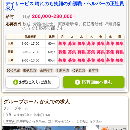
デイサービス 晴れのち笑顔の介護職・ヘルパーの正社員
求人
200,000
280,000
給与
月給
~
円
応募要件
歓迎: 介護福祉士、実務者研修、初任者研修 ※無資格
の方でも応募可能です。
就業時間
休憩
月
火
水
木
金
土
日
募集
募集
募集
募集
募集
募集
募集
日勤
8:00
17:00
60分
～
募集
募集
募集
募集
募集
募集
募集
日勤
8:30
17:30
60分
～
募集
募集
募集
募集
募集
募集
募集
日勤
9:00
18:00
60分
～
60代活躍
50代活躍
未経験可
学歴不問
40代活躍
新卒可
応募画面へ進む
お気に入り
に
追加
グループホーム かえでの求人
グループホーム
住所
東京都昭島市中神町1260
最寄駅
東中神駅から0.4km、立川駅から3.1km、日野駅から3.5km
パノラマ