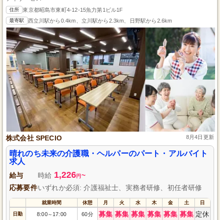
住所
東京都昭島市東町4-12-15魚力第1ビル1F
最寄駅
西立川駅から0.4km、立川駅から2.3km、日野駅から2.6km
株式会社 SPECIO
8月4日更新
晴れのち未来の介護職・ヘルパーのパート・アルバイト
求人
1,226
給与
時給
~
円
応募要件
いずれか必須: 介護福祉士、実務者研修、初任者研修
就業時間
休憩
月
火
水
木
金
土
日
募集
募集
募集
募集
募集
募集
定休
日勤
8:00
17:00
60分
～