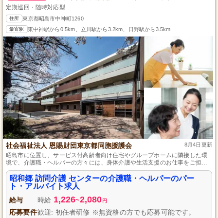
定期巡回・随時対応型
住所
東京都昭島市中神町1260
最寄駅
東中神駅から0.5km、立川駅から3.2km、日野駅から3.5km
社会福祉法人 恩賜財団東京都同胞援護会
8月4日更新
昭島市に位置し、サービス付高齢者向け住宅やグループホームに隣接した環
境で、介護職・ヘルパーの方々には、身体介護や生活支援のお仕事をご担当
いただきます。初任者研修資格をお持ちであれば、未経験でも歓迎します。
週3日から勤務が可能で、ライフスタイルに合わせたフレキシブルな働き方を
昭和郷 訪問介護 センターの介護職・ヘルパーのパー
サポートします。移動の楽さも魅力の一つです。
ト・アルバイト求人
1,226
2,080
給与
時給
~
円
応募要件
歓迎: 初任者研修 ※無資格の方でも応募可能です。