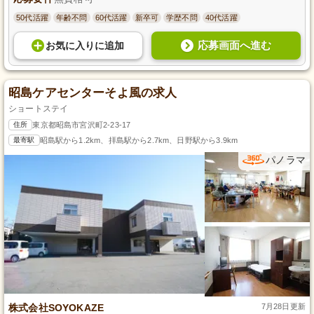
50代活躍
年齢不問
60代活躍
新卒可
学歴不問
40代活躍
応募画面へ進む
お気に入り
に
追加
昭島ケアセンターそよ風の求人
ショートステイ
住所
東京都昭島市宮沢町2-23-17
最寄駅
昭島駅から1.2km、拝島駅から2.7km、日野駅から3.9km
パノラマ
株式会社SOYOKAZE
7月28日更新