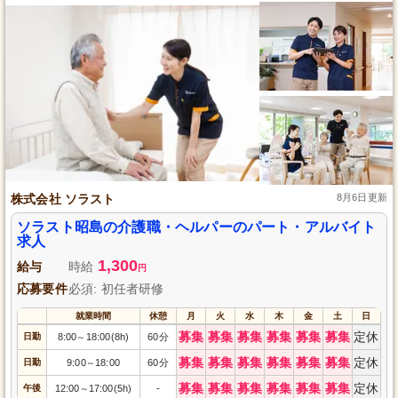
株式会社 ソラスト
8月6日更新
ソラスト昭島の介護職・ヘルパーのパート・アルバイト
求人
1,300
給与
時給
円
応募要件
必須: 初任者研修
就業時間
休憩
月
火
水
木
金
土
日
募集
募集
募集
募集
募集
募集
定休
日勤
8:00
18:00(8h)
60分
～
募集
募集
募集
募集
募集
募集
定休
日勤
9:00
18:00
60分
～
募集
募集
募集
募集
募集
募集
定休
午後
12:00
17:00(5h)
-
～