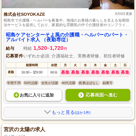
株式会社SOYOKAZE
8月6日更新
昭島市で介護職・ヘルパーを募集中。地域のお客様の暮らしを支える短期宿
泊サービスを提供しており、家庭的な雰囲気の中で介護技術やコンプライア
ンスの研修制度が充実しているため、未経験からのスキルアップも可能で
す。勤務日数や時間は相談に応じ、家事や子育てとの両立もしやすい環境で
昭島ケアセンターそよ風の介護職・ヘルパーのパート・
す。
アルバイト求人 （夜勤専従）
1,520
1,720
給与
時給
~
円
応募要件
いずれか必須: 介護福祉士、実務者研修、初任者研修
就業時間
休憩
月
火
水
木
金
土
日
募集
募集
募集
募集
募集
募集
募集
夜勤
16:00
翌9:00
60分
～
学歴不問
50代活躍
女性が活躍
40代活躍
残業ほぼなし
副業可
応募画面へ進む
お気に入り
に
追加
もっと見る
(ほか1件)
宮沢の太陽の求人