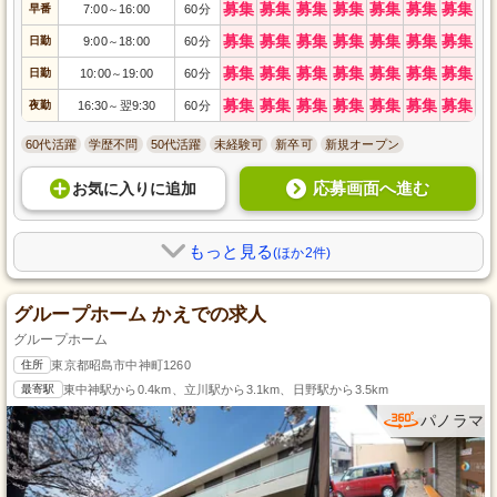
募集
募集
募集
募集
募集
募集
募集
早番
7:00
16:00
60分
～
募集
募集
募集
募集
募集
募集
募集
日勤
9:00
18:00
60分
～
募集
募集
募集
募集
募集
募集
募集
日勤
10:00
19:00
60分
～
募集
募集
募集
募集
募集
募集
募集
夜勤
16:30
翌9:30
60分
～
60代活躍
学歴不問
50代活躍
未経験可
新卒可
新規オープン
応募画面へ進む
お気に入り
に
追加
もっと見る
(ほか2件)
グループホーム かえでの求人
グループホーム
住所
東京都昭島市中神町1260
最寄駅
東中神駅から0.4km、立川駅から3.1km、日野駅から3.5km
パノラマ