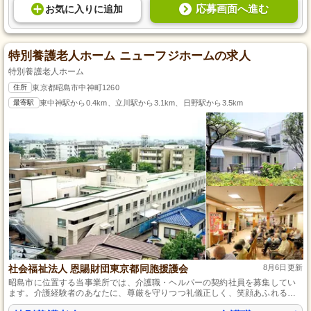
応募画面へ進む
お気に入り
に
追加
特別養護老人ホーム ニューフジホームの求人
特別養護老人ホーム
住所
東京都昭島市中神町1260
最寄駅
東中神駅から0.4km、立川駅から3.1km、日野駅から3.5km
社会福祉法人 恩賜財団東京都同胞援護会
8月6日更新
昭島市に位置する当事業所では、介護職・ヘルパーの契約社員を募集してい
ます。介護経験者のあなたに、尊厳を守りつつ礼儀正しく、笑顔あふれるケ
アを提供するチャンスです。JR青梅線 東中神駅から徒歩6分の好立地で、通