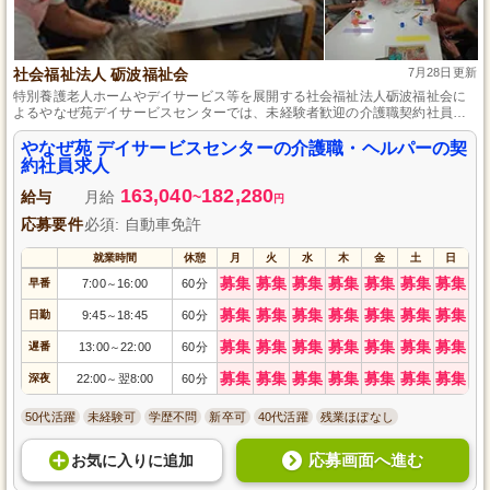
社会福祉法人 砺波福祉会
7月28日更新
特別養護老人ホームやデイサービス等を展開する社会福祉法人砺波福祉会に
よるやなぜ苑デイサービスセンターでは、未経験者歓迎の介護職契約社員を
募集中。賞与や各種手当等の多彩な待遇と資格取得支援制度、育児や介護休
業実績があり、働きながらスキルアップやライフスタイルの変化にも対応可
やなぜ苑 デイサービスセンターの介護職・ヘルパーの契
能な環境が整っています。
約社員求人
163,040
182,280
給与
月給
~
円
応募要件
必須: 自動車免許
就業時間
休憩
月
火
水
木
金
土
日
募集
募集
募集
募集
募集
募集
募集
早番
7:00
16:00
60分
～
募集
募集
募集
募集
募集
募集
募集
日勤
9:45
18:45
60分
～
募集
募集
募集
募集
募集
募集
募集
遅番
13:00
22:00
60分
～
募集
募集
募集
募集
募集
募集
募集
深夜
22:00
翌8:00
60分
～
50代活躍
未経験可
学歴不問
新卒可
40代活躍
残業ほぼなし
応募画面へ進む
お気に入り
に
追加