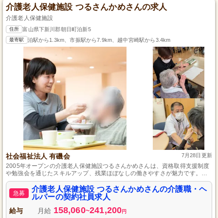
介護老人保健施設 つるさんかめさんの求人
介護老人保健施設
住所
富山県下新川郡朝日町泊新5
最寄駅
泊駅から1.3km、市振駅から7.9km、越中宮崎駅から3.4km
社会福祉法人 有磯会
7月28日更新
2005年オープンの介護老人保健施設つるさんかめさんは、資格取得支援制度
や勉強会を通じたスキルアップ、残業ほぼなしの働きやすさが魅力です。初
任者研修保有者であれば、未経験者も歓迎し、目標達成による自己成長とサ
ービス向上の実現が可能な環境です。
介護老人保健施設 つるさんかめさんの介護職・ヘ
急募
ルパーの契約社員求人
158,060
241,200
給与
月給
~
円