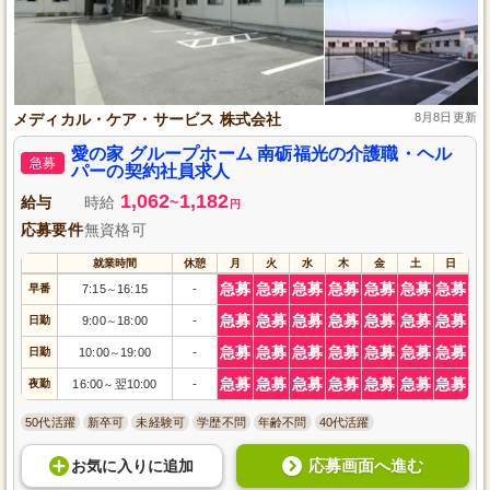
メディカル・ケア・サービス 株式会社
8月8日更新
愛の家 グループホーム 南砺福光の介護職・ヘル
急募
パーの契約社員求人
1,062
1,182
給与
時給
~
円
応募要件
無資格可
就業時間
休憩
月
火
水
木
金
土
日
急募
急募
急募
急募
急募
急募
急募
早番
7:15
16:15
-
～
急募
急募
急募
急募
急募
急募
急募
日勤
9:00
18:00
-
～
急募
急募
急募
急募
急募
急募
急募
日勤
10:00
19:00
-
～
急募
急募
急募
急募
急募
急募
急募
夜勤
16:00
翌10:00
-
～
50代活躍
新卒可
未経験可
学歴不問
年齢不問
40代活躍
応募画面へ進む
お気に入り
に
追加