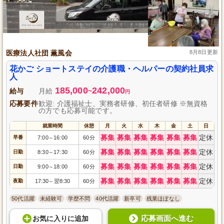
医療法人社団 薫風会
8月8日更新
花かご ショートステイの介護職・ヘルパーの契約社員求
人
185,000
242,000
給与
月給
~
円
応募要件
歓迎: 介護福祉士、実務者研修、初任者研修 ※無資格
の方でも応募可能です。
就業時間
休憩
月
火
水
木
金
土
日
募集
募集
募集
募集
募集
募集
定休
早番
7:00
16:00
60分
～
募集
募集
募集
募集
募集
募集
定休
日勤
8:30
17:30
60分
～
募集
募集
募集
募集
募集
募集
定休
日勤
9:00
18:00
60分
～
募集
募集
募集
募集
募集
募集
定休
夜勤
17:30
翌8:30
60分
～
50代活躍
未経験可
学歴不問
40代活躍
新卒可
残業ほぼなし
応募画面へ進む
お気に入り
に
追加