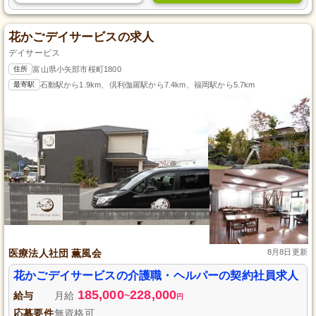
花かごデイサービスの求人
デイサービス
住所
富山県小矢部市桜町1800
最寄駅
石動駅から1.9km、倶利伽羅駅から7.4km、福岡駅から5.7km
医療法人社団 薫風会
8月8日更新
花かごデイサービスの介護職・ヘルパーの契約社員求人
185,000
228,000
給与
月給
~
円
応募要件
無資格可