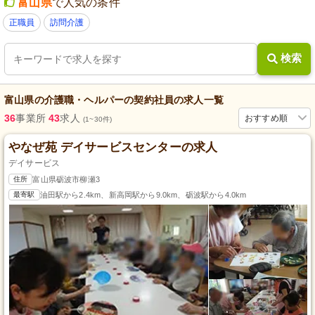
富山県
で人気の条件
正職員
訪問介護
検索
富山県
の
介護職・ヘルパー
の
契約社員
の求人一覧
36
事業所
43
求人
おすすめ順
(1~30件)
やなぜ苑 デイサービスセンターの求人
デイサービス
住所
富山県砺波市柳瀬3
最寄駅
油田駅から2.4km、新高岡駅から9.0km、砺波駅から4.0km