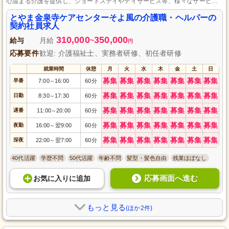
心温まる介護を提供し、ショートステイやデイサービス等、様々なサービス
を展開しており、お客様一人ひとりに合うケアを実現しています。
とやま金泉寺ケアセンターそよ風の介護職・ヘルパーの
契約社員求人
310,000
350,000
給与
月給
~
円
応募要件
歓迎: 介護福祉士、実務者研修、初任者研修
就業時間
休憩
月
火
水
木
金
土
日
募集
募集
募集
募集
募集
募集
募集
早番
7:00
16:00
60分
～
募集
募集
募集
募集
募集
募集
募集
日勤
8:30
17:30
60分
～
募集
募集
募集
募集
募集
募集
募集
遅番
11:00
20:00
60分
～
募集
募集
募集
募集
募集
募集
募集
夜勤
16:00
翌9:00
60分
～
募集
募集
募集
募集
募集
募集
募集
深夜
22:00
翌7:00
60分
～
40代活躍
学歴不問
50代活躍
年齢不問
髪型・髪色自由
残業ほぼなし
応募画面へ進む
お気に入り
に
追加
もっと見る
(ほか2件)