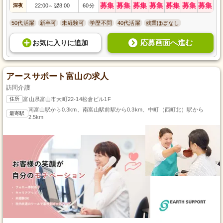
募集
募集
募集
募集
募集
募集
募集
深夜
22:00
翌8:00
60分
～
50代活躍
新卒可
未経験可
学歴不問
40代活躍
残業ほぼなし
応募画面へ進む
お気に入り
に
追加
アースサポート富山の求人
訪問介護
住所
富山県富山市大町22-14松倉ビル1F
南富山駅から0.3km、南富山駅前駅から0.3km、中町（西町北）駅から
最寄駅
2.5km