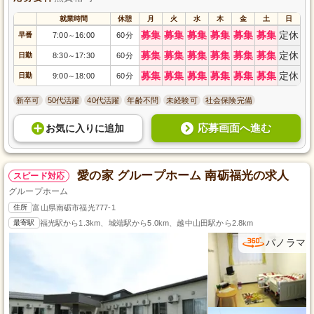
就業時間
休憩
月
火
水
木
金
土
日
募集
募集
募集
募集
募集
募集
定休
早番
7:00
16:00
60分
～
募集
募集
募集
募集
募集
募集
定休
日勤
8:30
17:30
60分
～
募集
募集
募集
募集
募集
募集
定休
日勤
9:00
18:00
60分
～
新卒可
50代活躍
40代活躍
年齢不問
未経験可
社会保険完備
応募画面へ進む
お気に入り
に
追加
愛の家 グループホーム 南砺福光の求人
スピード対応
グループホーム
住所
富山県南砺市福光777-1
最寄駅
福光駅から1.3km、城端駅から5.0km、越中山田駅から2.8km
パノラマ