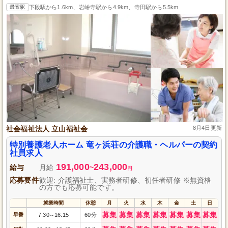
最寄駅
下段駅から1.6km、岩峅寺駅から4.9km、寺田駅から5.5km
社会福祉法人 立山福祉会
8月4日更新
特別養護老人ホーム 竜ヶ浜荘の介護職・ヘルパーの契約
社員求人
191,000
243,000
給与
月給
~
円
応募要件
歓迎: 介護福祉士、実務者研修、初任者研修 ※無資格
の方でも応募可能です。
就業時間
休憩
月
火
水
木
金
土
日
募集
募集
募集
募集
募集
募集
募集
早番
7:30
16:15
60分
～