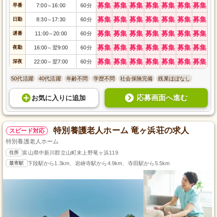
募集
募集
募集
募集
募集
募集
募集
早番
7:00
16:00
60分
～
募集
募集
募集
募集
募集
募集
募集
日勤
8:30
17:30
60分
～
募集
募集
募集
募集
募集
募集
募集
遅番
11:00
20:00
60分
～
募集
募集
募集
募集
募集
募集
募集
夜勤
16:00
翌9:00
60分
～
募集
募集
募集
募集
募集
募集
募集
深夜
22:00
翌7:00
60分
～
50代活躍
40代活躍
年齢不問
学歴不問
社会保険完備
残業ほぼなし
応募画面へ進む
お気に入り
に
追加
特別養護老人ホーム 竜ヶ浜荘の求人
スピード対応
特別養護老人ホーム
住所
富山県中新川郡立山町末上野竜ヶ浜119
最寄駅
下段駅から1.3km、岩峅寺駅から4.9km、寺田駅から5.5km