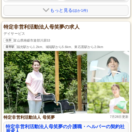
もっと見る
(ほか1件)
特定非営利活動法人母笑夢の求人
デイサービス
住所
富山県南砺市遊部川原53
最寄駅
福光駅から1.2km、城端駅から5.6km、東石黒駅から2.0km
特定非営利活動法人 母笑夢
7月28日更新
特定非営利活動法人母笑夢の介護職・ヘルパーの契約社
員求人