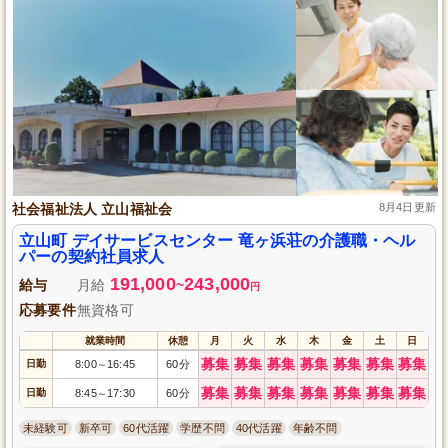
社会福祉法人 立山福祉会
8月4日更新
立山町 デイサービスセンター 竜ヶ浜荘の介護職・ヘル
パーの契約社員求人
191,000
243,000
給与
月給
~
円
応募要件
無資格可
就業時間
休憩
月
火
水
木
金
土
日
募集
募集
募集
募集
募集
募集
募集
日勤
8:00
16:45
60分
～
募集
募集
募集
募集
募集
募集
募集
日勤
8:45
17:30
60分
～
未経験可
新卒可
60代活躍
学歴不問
40代活躍
年齢不問