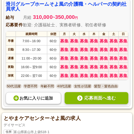
滑川グループホームそよ風の介護職・ヘルパーの契約社
員求人
310,000
350,000
給与
月給
~
円
応募要件
歓迎: 介護福祉士、実務者研修、初任者研修
就業時間
休憩
月
火
水
木
金
土
日
募集
募集
募集
募集
募集
募集
募集
早番
7:00
16:00
60分
～
募集
募集
募集
募集
募集
募集
募集
日勤
8:30
17:30
60分
～
募集
募集
募集
募集
募集
募集
募集
遅番
11:00
20:00
60分
～
募集
募集
募集
募集
募集
募集
募集
夜勤
16:00
翌9:00
60分
～
募集
募集
募集
募集
募集
募集
募集
深夜
22:00
翌7:00
60分
～
50代活躍
学歴不問
年齢不問
40代活躍
女性が活躍
髪型・髪色自由
応募画面へ進む
お気に入り
に
追加
とやまケアセンターそよ風の求人
デイサービス
住所
富山県富山市上袋518-1