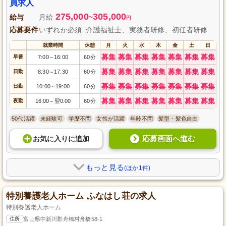
としての採用を行っています。
員求人
275,000
305,000
給与
月給
~
円
応募要件
いずれか必須: 介護福祉士、実務者研修、初任者研修
就業時間
休憩
月
火
水
木
金
土
日
募集
募集
募集
募集
募集
募集
募集
早番
7:00
16:00
60分
～
募集
募集
募集
募集
募集
募集
募集
日勤
8:30
17:30
60分
～
募集
募集
募集
募集
募集
募集
募集
日勤
10:00
19:00
60分
～
募集
募集
募集
募集
募集
募集
募集
夜勤
16:00
翌0:00
60分
～
50代活躍
未経験可
学歴不問
女性が活躍
年齢不問
髪型・髪色自由
応募画面へ進む
お気に入り
に
追加
もっと見る
(ほか1件)
特別養護老人ホーム ふなはし荘の求人
特別養護老人ホーム
住所
富山県中新川郡舟橋村舟橋58-1