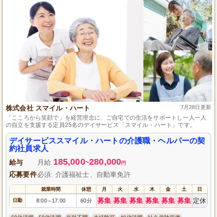
株式会社 スマイル・ハート
7月28日更新
「こころから笑顔で」を経営理念に、ご自宅での生活をサポートし一人一人
の自立を支援する定員25名のデイサービス「スマイル・ハート」です。
デイサービススマイル・ハートの介護職・ヘルパーの契
約社員求人
185,000
280,000
給与
月給
~
円
応募要件
必須: 介護福祉士、自動車免許
就業時間
休憩
月
火
水
木
金
土
日
募集
募集
募集
募集
募集
募集
定休
日勤
8:00
17:00
60分
～