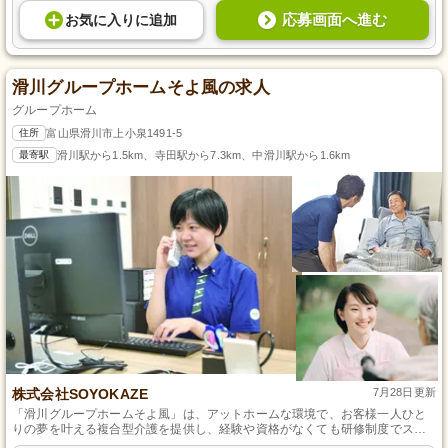
応募画面へ進む
お気に入り
に
追加
滑川グループホームそよ風の求人
グループホーム
住所
富山県滑川市上小泉1491-5
最寄駅
滑川駅から1.5km、寺田駅から7.3km、中滑川駅から1.6km
株式会社SOYOKAZE
7月28日更新
「滑川グループホームそよ風」は、アットホームな環境で、お客様一人ひと
りの夢を叶える複合型介護を提供し、経験や資格がなくても研修制度でスキ
ルアップできる安心した職場です。