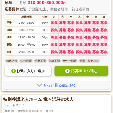
310,000
350,000
給与
月給
~
円
応募要件
歓迎: 介護福祉士、実務者研修、初任者研修
就業時間
休憩
月
火
水
木
金
土
日
募集
募集
募集
募集
募集
募集
募集
早番
7:00
16:00
60分
～
募集
募集
募集
募集
募集
募集
募集
日勤
8:30
17:30
60分
～
募集
募集
募集
募集
募集
募集
募集
遅番
11:00
20:00
60分
～
募集
募集
募集
募集
募集
募集
募集
夜勤
16:00
翌9:00
60分
～
募集
募集
募集
募集
募集
募集
募集
深夜
22:00
翌7:00
60分
～
50代活躍
40代活躍
学歴不問
年齢不問
女性が活躍
髪型・髪色自由
応募画面へ進む
お気に入り
に
追加
もっと見る
(ほか2件)
特別養護老人ホーム 竜ヶ浜荘の求人
ショートステイ
住所
富山県中新川郡立山町末上野119