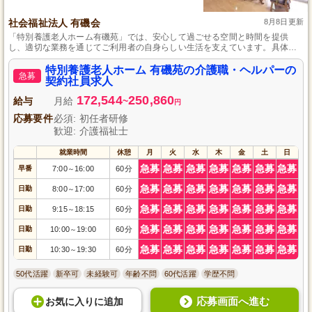
社会福祉法人 有磯会
8月8日更新
「特別養護老人ホーム有磯苑」では、安心して過ごせる空間と時間を提供
し、適切な業務を通じてご利用者の自身らしい生活を支えています。具体的
な業務内容は、移乗介助や水分補給介助、日常生活のお食事や入浴・トイレ
の介助、清掃、レクリエーションの補佐、外出時の付き添い、話し相手にな
特別養護老人ホーム 有磯苑の介護職・ヘルパーの
急募
ることなどです。
契約社員求人
172,544
250,860
給与
月給
~
円
応募要件
必須: 初任者研修
歓迎: 介護福祉士
就業時間
休憩
月
火
水
木
金
土
日
急募
急募
急募
急募
急募
急募
急募
早番
7:00
16:00
60分
～
急募
急募
急募
急募
急募
急募
急募
日勤
8:00
17:00
60分
～
急募
急募
急募
急募
急募
急募
急募
日勤
9:15
18:15
60分
～
急募
急募
急募
急募
急募
急募
急募
日勤
10:00
19:00
60分
～
急募
急募
急募
急募
急募
急募
急募
日勤
10:30
19:30
60分
～
50代活躍
新卒可
未経験可
年齢不問
60代活躍
学歴不問
応募画面へ進む
お気に入り
に
追加