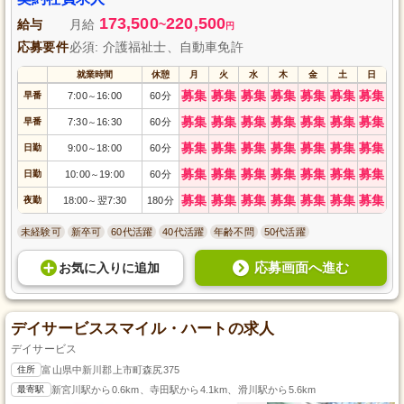
173,500
220,500
給与
月給
~
円
応募要件
必須: 介護福祉士、自動車免許
就業時間
休憩
月
火
水
木
金
土
日
募集
募集
募集
募集
募集
募集
募集
早番
7:00
16:00
60分
～
募集
募集
募集
募集
募集
募集
募集
早番
7:30
16:30
60分
～
募集
募集
募集
募集
募集
募集
募集
日勤
9:00
18:00
60分
～
募集
募集
募集
募集
募集
募集
募集
日勤
10:00
19:00
60分
～
募集
募集
募集
募集
募集
募集
募集
夜勤
18:00
翌7:30
180分
～
未経験可
新卒可
60代活躍
40代活躍
年齢不問
50代活躍
応募画面へ進む
お気に入り
に
追加
デイサービススマイル・ハートの求人
デイサービス
住所
富山県中新川郡上市町森尻375
最寄駅
新宮川駅から0.6km、寺田駅から4.1km、滑川駅から5.6km