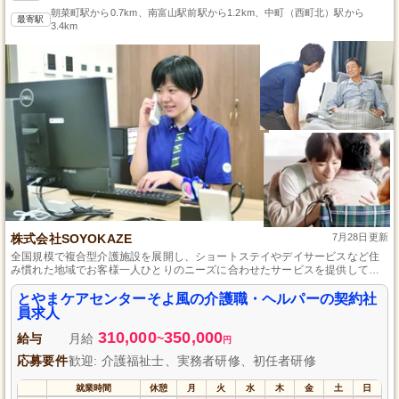
朝菜町駅から0.7km、南富山駅前駅から1.2km、中町（西町北）駅から
最寄駅
3.4km
株式会社SOYOKAZE
7月28日更新
全国規模で複合型介護施設を展開し、ショートステイやデイサービスなど住
み慣れた地域でお客様一人ひとりのニーズに合わせたサービスを提供してい
る当社は、従業員全員がスキルアップできる研修制度を設けており、未経験
者でも安心して働くことができます。高齢者福祉に興味と情熱を持ち、明る
とやまケアセンターそよ風の介護職・ヘルパーの契約社
く元気でキャリアアップを目指す方を大歓迎します。
員求人
310,000
350,000
給与
月給
~
円
応募要件
歓迎: 介護福祉士、実務者研修、初任者研修
就業時間
休憩
月
火
水
木
金
土
日