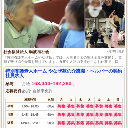
社会福祉法人 砺波福祉会
7月28日更新
「特別養護老人ホームやなぜ苑」では、入居者さまの生活全般を支援し、笑
顔で寄り添う介護を続けています。食事や入浴の支援が主なお仕事で、指導
者による業務指導があるため未経験者も安心して取り組めます。賞与や社会
保険完備、再雇用制度、各種休暇制度取得実績等、福利厚生が充実した長く
特別養護老人ホーム やなぜ苑の介護職・ヘルパーの契約
働ける環境を提供しています。
社員求人
163,040
182,280
給与
月給
~
円
応募要件
必須: 自動車免許
就業時間
休憩
月
火
水
木
金
土
日
募集
募集
募集
募集
募集
募集
募集
早番
7:00
16:00
60分
～
募集
募集
募集
募集
募集
募集
募集
日勤
9:45
18:45
60分
～
募集
募集
募集
募集
募集
募集
募集
遅番
13:00
22:00
60分
～