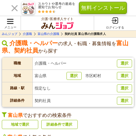
スカウトや選考の連絡を
無料インストール
通知でお知らせ
介護･医療求人サイト
メニュー
ログインする
みんジョブ
介護職
富山県の介護職
契約社員 富山県の介護職求人
介護職・ヘルパー
富山
の求人・転職・募集情報を
県
、
契約社員
から探す
職種
介護職・ヘルパー
選択
地域
富山県
選択
市区町村
選択
路線・駅
指定なし
選択
詳細条件
契約社員
選択
富山県
でおすすめの検索条件
地域で選択
詳細条件で選択