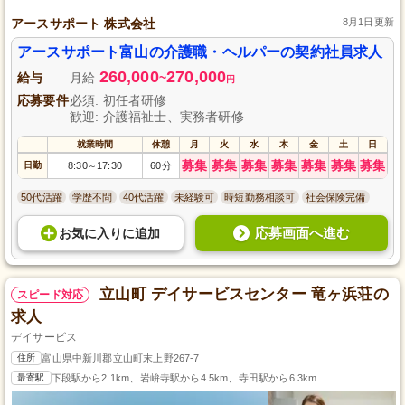
アースサポート 株式会社
8月1日更新
アースサポート富山の介護職・ヘルパーの契約社員求人
260,000
270,000
給与
月給
~
円
応募要件
必須: 初任者研修
歓迎: 介護福祉士、実務者研修
就業時間
休憩
月
火
水
木
金
土
日
募集
募集
募集
募集
募集
募集
募集
日勤
8:30
17:30
60分
～
50代活躍
学歴不問
40代活躍
未経験可
時短勤務相談可
社会保険完備
応募画面へ進む
お気に入り
に
追加
立山町 デイサービスセンター 竜ヶ浜荘の
スピード対応
求人
デイサービス
住所
富山県中新川郡立山町末上野267-7
最寄駅
下段駅から2.1km、岩峅寺駅から4.5km、寺田駅から6.3km