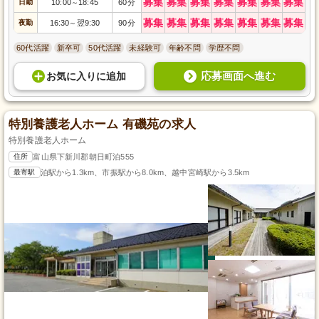
募集
募集
募集
募集
募集
募集
募集
日勤
10:00
18:45
60分
～
募集
募集
募集
募集
募集
募集
募集
夜勤
16:30
翌9:30
90分
～
60代活躍
新卒可
50代活躍
未経験可
年齢不問
学歴不問
応募画面へ進む
お気に入り
に
追加
特別養護老人ホーム 有磯苑の求人
特別養護老人ホーム
住所
富山県下新川郡朝日町泊555
最寄駅
泊駅から1.3km、市振駅から8.0km、越中宮崎駅から3.5km