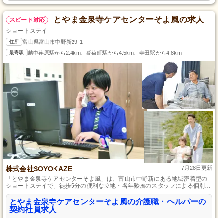
とやま金泉寺ケアセンターそよ風の求人
スピード対応
ショートステイ
住所
富山県富山市中野新29-1
最寄駅
越中荏原駅から2.4km、稲荷町駅から4.5km、寺田駅から4.8km
株式会社SOYOKAZE
7月28日更新
「とやま金泉寺ケアセンターそよ風」は、富山市中野新にある地域密着型の
ショートステイで、徒歩5分の便利な立地・各年齢層のスタッフによる個別対
応・全国ネットワークの一部としてのサービス展開が特長です。
とやま金泉寺ケアセンターそよ風の介護職・ヘルパーの
契約社員求人