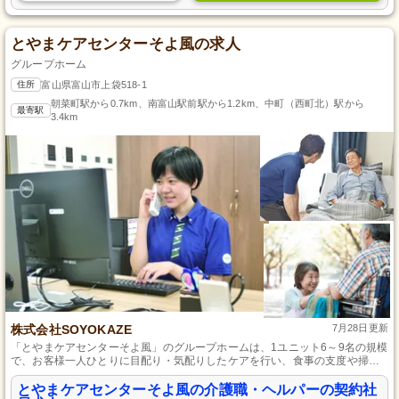
とやまケアセンターそよ風の求人
グループホーム
住所
富山県富山市上袋518-1
朝菜町駅から0.7km、南富山駅前駅から1.2km、中町（西町北）駅から
最寄駅
3.4km
株式会社SOYOKAZE
7月28日更新
「とやまケアセンターそよ風」のグループホームは、1ユニット6～9名の規模
で、お客様一人ひとりに目配り・気配りしたケアを行い、食事の支度や掃
除、洗濯などの日常の家事を一緒に行い、認知症の進行を遅らせる生活を目
指しています。また、初任者研修資格保有者を対象に、人柄重視で契約社員
とやまケアセンターそよ風の介護職・ヘルパーの契約社