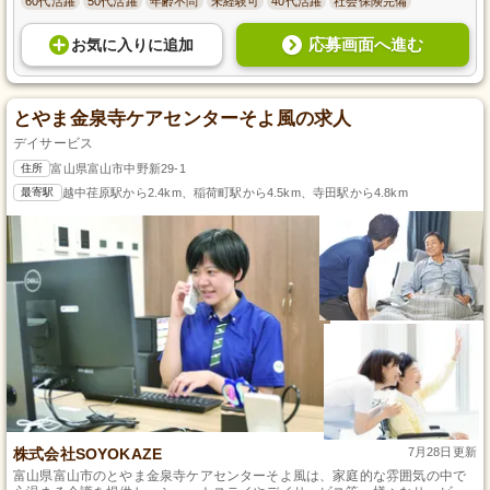
60代活躍
50代活躍
年齢不問
未経験可
40代活躍
社会保険完備
応募画面へ進む
お気に入り
に
追加
とやま金泉寺ケアセンターそよ風の求人
デイサービス
住所
富山県富山市中野新29-1
最寄駅
越中荏原駅から2.4km、稲荷町駅から4.5km、寺田駅から4.8km
株式会社SOYOKAZE
7月28日更新
富山県富山市のとやま金泉寺ケアセンターそよ風は、家庭的な雰囲気の中で