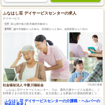
ふなはし荘 デイサービスセンターの求人
デイサービス
住所
富山県中新川郡舟橋村舟橋60-1
最寄駅
越中舟橋駅から0.5km、寺田駅から1.3km、稲荷町駅から7.2km
社会福祉法人 中新川福祉会
7月28日更新
「ふなはし荘デイサービスセンター」では、通所介護サービスを提供し、ご
利用者さまの在宅生活を支援し、自立促進による家族の介護負担軽減とリフ
レッシュを図ります。
ふなはし荘 デイサービスセンターの介護職・ヘルパーの
契約社員求人