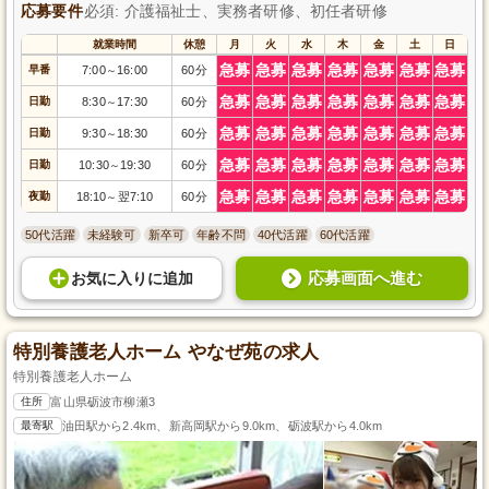
応募要件
必須: 介護福祉士、実務者研修、初任者研修
就業時間
休憩
月
火
水
木
金
土
日
急募
急募
急募
急募
急募
急募
急募
早番
7:00
16:00
60分
～
急募
急募
急募
急募
急募
急募
急募
日勤
8:30
17:30
60分
～
急募
急募
急募
急募
急募
急募
急募
日勤
9:30
18:30
60分
～
急募
急募
急募
急募
急募
急募
急募
日勤
10:30
19:30
60分
～
急募
急募
急募
急募
急募
急募
急募
夜勤
18:10
翌7:10
60分
～
50代活躍
未経験可
新卒可
年齢不問
40代活躍
60代活躍
応募画面へ進む
お気に入り
に
追加
特別養護老人ホーム やなぜ苑の求人
特別養護老人ホーム
住所
富山県砺波市柳瀬3
最寄駅
油田駅から2.4km、新高岡駅から9.0km、砺波駅から4.0km