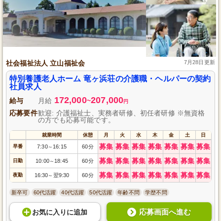
社会福祉法人 立山福祉会
7月28日更新
特別養護老人ホーム 竜ヶ浜荘の介護職・ヘルパーの契約
社員求人
172,000
207,000
給与
月給
~
円
応募要件
歓迎: 介護福祉士、実務者研修、初任者研修 ※無資格
の方でも応募可能です。
就業時間
休憩
月
火
水
木
金
土
日
募集
募集
募集
募集
募集
募集
募集
早番
7:30
16:15
60分
～
募集
募集
募集
募集
募集
募集
募集
日勤
10:00
18:45
60分
～
募集
募集
募集
募集
募集
募集
募集
夜勤
16:30
翌9:30
60分
～
新卒可
60代活躍
40代活躍
50代活躍
年齢不問
学歴不問
応募画面へ進む
お気に入り
に
追加