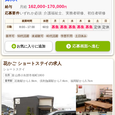
162,000
170,000
給与
月給
~
円
応募要件
いずれか必須: 介護福祉士、実務者研修、初任者研修
就業時間
休憩
月
火
水
木
金
土
日
募集
募集
募集
募集
募集
定休
定休
日勤
8:00
17:00
60分
～
新卒可
50代活躍
未経験可
40代活躍
学歴不問
土日休み
応募画面へ進む
お気に入り
に
追加
花かご ショートステイの求人
ショートステイ
住所
富山県小矢部市桜町1800
最寄駅
石動駅から1.9km、倶利伽羅駅から7.4km、福岡駅から5.7km