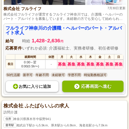
株式会社 フルライフ
7月30日更新
株式会社フルライフが運営するフルライフ神奈川では、介護職・ヘルパーの
パート・アルバイトを募集しています。未経験の方でも安心して始められる
職場環境が整っており、何より温かな心でご利用者様をサポートしたい方を
歓迎します。一緒に地域の皆様の暮らしを支えませんか？資格や経験は不問
フルライフ神奈川の介護職・ヘルパーのパート・アルバ
です。皆様のご応募をお待ちしております。
イト求人
1,428
2,636
給与
時給
~
円
応募要件
いずれか必須: 介護福祉士、実務者研修、初任者研修
就業時間
休憩
月
火
水
木
金
土
日
0:00
翌
～
募集
募集
募集
募集
募集
募集
募集
長日
-
0:00(0.5h〜)
50代活躍
新卒可
年齢不問
未経験可
学歴不問
時短勤務相談可
応募画面へ進む
お気に入り
に
追加
株式会社 ふたばらいふの求人
訪問介護
住所
神奈川県厚木市中荻野941
最寄駅
相武台下駅から5.9km、厚木駅から6.8km、海老名駅から7.0km