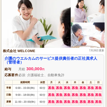
株式会社 WELCOME
7月28日更新
介護のウエルカムのサービス提供責任者の正社員求人
（管理者）
300,000
給与
月給
円
応募要件
必須: 介護福祉士、自動車免許
就業時間
休憩
月
火
水
木
金
土
日
募集
募集
募集
募集
募集
募集
募集
早番
6:00
15:00(8h)
60分
～
募集
募集
募集
募集
募集
募集
募集
日勤
9:00
18:00(8h)
60分
～
募集
募集
募集
募集
募集
募集
募集
遅番
11:00
20:00(8h)
60分
～