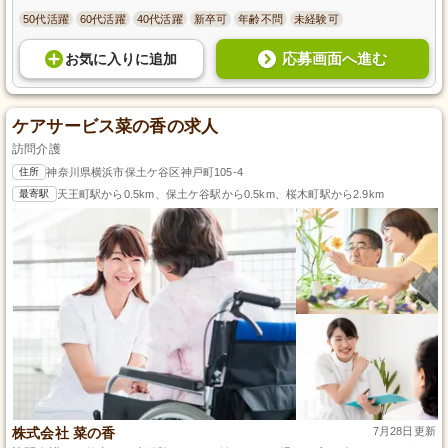
50代活躍
60代活躍
40代活躍
新卒可
年齢不問
未経験可
応募画面へ進む
お気に入り
に
追加
ケアサービス菜の香の求人
訪問介護
住所
神奈川県横浜市保土ケ谷区神戸町105-4
最寄駅
天王町駅から0.5km、保土ケ谷駅から0.5km、桜木町駅から2.9km
株式会社 菜の香
7月28日更新