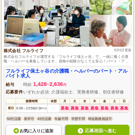
株式会社 フルライフ
8月5日更新
株式会社フルライフが運営する「フルライフ保土ヶ谷」で、一緒に働く介護
職・ヘルパーを募集しています。資格や経験がなくても安心！パート・アル
バイトの柔軟な雇用形態で、あなたのライフスタイルに合わせて働けます。
地域に根ざした温かいサービスを、一緒に提供しませんか？詳しくはぜひお
フルライフ保土ヶ谷の介護職・ヘルパーのパート・アル
気軽にお問い合わせください。
バイト求人
1,428
2,636
給与
時給
~
円
応募要件
いずれか必須: 介護福祉士、実務者研修、初任者研修
就業時間
休憩
月
火
水
木
金
土
日
募集
募集
募集
募集
募集
募集
募集
長日
0:00
23:59(0.5h〜)
-
～
50代活躍
新卒可
40代活躍
年齢不問
学歴不問
時短勤務相談可
応募画面へ進む
お気に入り
に
追加