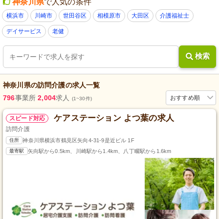
神奈川県
で人気の条件
横浜市
川崎市
世田谷区
相模原市
大田区
介護福祉士
デイサービス
老健
検索
神奈川県
の
訪問介護
の求人一覧
796
事業所
2,004
求人
おすすめ順
(1~30件)
ケアステーション よつ葉の求人
スピード対応
訪問介護
住所
神奈川県横浜市鶴見区矢向4-31-9是近ビル 1F
最寄駅
矢向駅から0.5km、川崎駅から1.4km、八丁畷駅から1.6km