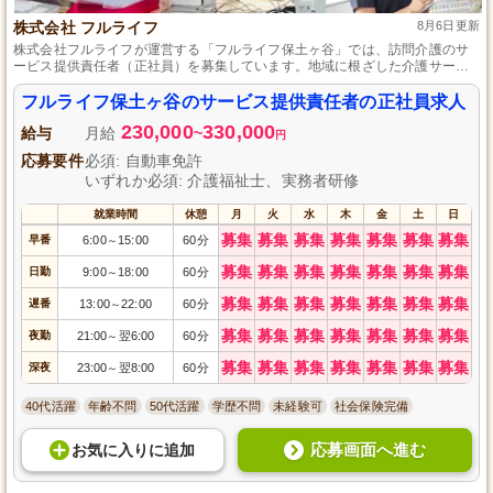
株式会社 フルライフ
8月6日更新
株式会社フルライフが運営する「フルライフ保土ヶ谷」では、訪問介護のサ
ービス提供責任者（正社員）を募集しています。地域に根ざした介護サービ
スを提供し、一緒に多くの方々の生活をサポートしていきませんか？資格や
経験は不問です。コミュニケーション能力とやる気があればどなたでも挑戦
フルライフ保土ヶ谷のサービス提供責任者の正社員求人
できます。あなたの力で豊かな生活をサポートするお仕事にぜひご応募くだ
230,000
330,000
さい！
給与
月給
~
円
応募要件
必須: 自動車免許
いずれか必須: 介護福祉士、実務者研修
就業時間
休憩
月
火
水
木
金
土
日
募集
募集
募集
募集
募集
募集
募集
早番
6:00
15:00
60分
～
募集
募集
募集
募集
募集
募集
募集
日勤
9:00
18:00
60分
～
募集
募集
募集
募集
募集
募集
募集
遅番
13:00
22:00
60分
～
募集
募集
募集
募集
募集
募集
募集
夜勤
21:00
翌6:00
60分
～
募集
募集
募集
募集
募集
募集
募集
深夜
23:00
翌8:00
60分
～
40代活躍
年齢不問
50代活躍
学歴不問
未経験可
社会保険完備
応募画面へ進む
お気に入り
に
追加