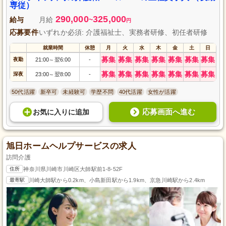
専従）
290,000
325,000
給与
月給
~
円
応募要件
いずれか必須: 介護福祉士、実務者研修、初任者研修
就業時間
休憩
月
火
水
木
金
土
日
募集
募集
募集
募集
募集
募集
募集
夜勤
21:00
翌6:00
-
～
募集
募集
募集
募集
募集
募集
募集
深夜
23:00
翌8:00
-
～
50代活躍
新卒可
未経験可
学歴不問
40代活躍
女性が活躍
応募画面へ進む
お気に入り
に
追加
旭日ホームヘルプサービスの求人
訪問介護
住所
神奈川県川崎市川崎区大師駅前1-8-52F
最寄駅
川崎大師駅から0.2km、小島新田駅から1.9km、京急川崎駅から2.4km