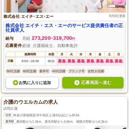
株式会社 エイチ･エス･エー
8月8日更新
株式会社 エイチ・エス・エーのサービス提供責任者の正
社員求人
273,200
319,700
給与
月給
~
円
応募要件
必須: 介護福祉士、自動車免許
就業時間
休憩
月
火
水
木
金
土
日
募集
募集
募集
募集
募集
募集
募集
日勤
9:00
18:00
60分
～
50代活躍
60代活躍
新卒可
40代活躍
ブランク可
女性が活躍
応募画面へ進む
お気に入り
に
追加
介護のウエルカムの求人
訪問介護
住所
神奈川県相模原市中央区上溝43山紀ビル4F4A
最寄駅
番田駅から1.0km、唐木田駅から9.6km、相模大野駅から6.3km