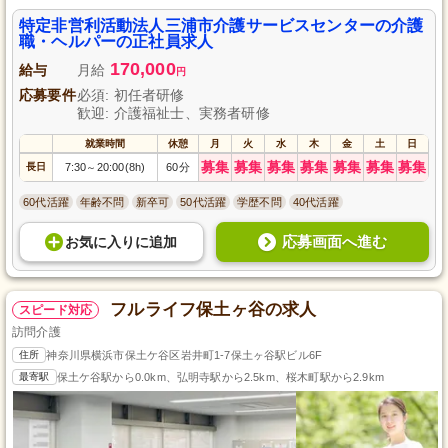
わることができ、マイカー通勤も可能な安定した職場です。
特定非営利活動法人三浦市介護サービスセンターの介護
職・ヘルパーの正社員求人
170,000
給与
月給
円
応募要件
必須: 初任者研修
歓迎: 介護福祉士、実務者研修
就業時間
休憩
月
火
水
木
金
土
日
募集
募集
募集
募集
募集
募集
募集
長日
7:30
20:00(8h)
60分
～
60代活躍
年齢不問
新卒可
50代活躍
学歴不問
40代活躍
応募画面へ進む
お気に入り
に
追加
フルライフ保土ヶ谷の求人
スピード対応
訪問介護
住所
神奈川県横浜市保土ケ谷区岩井町1-7保土ヶ谷駅ビル6F
最寄駅
保土ケ谷駅から0.0km、弘明寺駅から2.5km、桜木町駅から2.9km