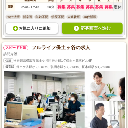
就業時間
休憩
月
火
水
木
金
土
日
募集
募集
募集
募集
募集
募集
定休
日勤
8:30
17:30
60分
～
50代活躍
新卒可
年齢不問
学歴不問
未経験可
40代活躍
応募画面へ進む
お気に入り
に
追加
フルライフ保土ヶ谷の求人
スピード対応
訪問介護
住所
神奈川県横浜市保土ケ谷区岩井町1-7保土ヶ谷駅ビル6F
最寄駅
保土ケ谷駅から0.0km、弘明寺駅から2.5km、桜木町駅から2.9km