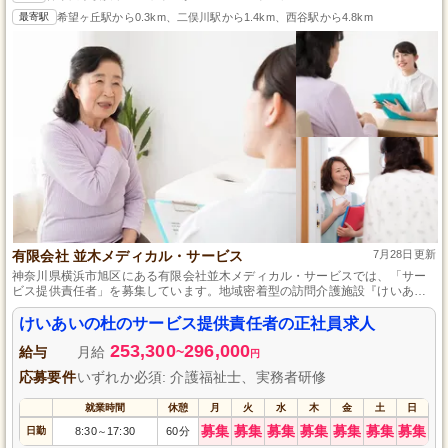
最寄駅
希望ヶ丘駅から0.3km、二俣川駅から1.4km、西谷駅から4.8km
有限会社 並木メディカル・サービス
7月28日更新
神奈川県横浜市旭区にある有限会社並木メディカル・サービスでは、「サー
ビス提供責任者」を募集しています。地域密着型の訪問介護施設『けいあい
の杜』で、利用者様一人ひとりに合ったサービス提供やスタッフ育成を担当
しませんか。キャリアアップのチャンスを活かし、プロフェッショナルとし
けいあいの杜のサービス提供責任者の正社員求人
て成長できる職場です。私たちと一緒に、利用者様が安心して暮らせる生活
253,300
296,000
をサポートしましょう。
給与
月給
~
円
応募要件
いずれか必須: 介護福祉士、実務者研修
就業時間
休憩
月
火
水
木
金
土
日
募集
募集
募集
募集
募集
募集
募集
日勤
8:30
17:30
60分
～