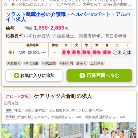
方、個々の状況に合わせたサービスを提供し、大手ならではの待遇や開放的
な職場環境、丁寧な研修と先輩制度で社員の成長を全力でサポートします。
ソラスト武蔵小杉の介護職・ヘルパーのパート・アルバ
イト求人
1,850
2,689
給与
時給
~
円
応募要件
いずれか必須: 介護福祉士、実務者研修、初任者研修
就業時間
休憩
月
火
水
木
金
土
日
募集
募集
募集
募集
募集
定休
定休
長日
7:00
20:00(1h〜)
-
～
未経験可
60代活躍
50代活躍
年齢不問
新卒可
土日休み
応募画面へ進む
お気に入り
に
追加
ケアリッツ片倉町の求人
スピード対応
訪問介護
住所
神奈川県横浜市神奈川区三枚町103-3マリンビル佐々木2F
最寄駅
片倉町駅から0.6km、新横浜駅から1.5km、羽沢横浜国大駅から2.5km