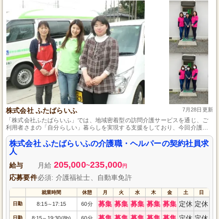
株式会社 ふたばらいふ
7月28日更新
「株式会社ふたばらいふ」では、地域密着型の訪問介護サービスを通じ、ご
利用者さまの「自分らしい」暮らしを実現する支援をしており、今回介護職
の契約社員を募集。日勤専従で家族手当も支給するため、ご家庭をお持ちの
方にも働きやすい環境が整っています。
株式会社 ふたばらいふの介護職・ヘルパーの契約社員求
人
205,000
235,000
給与
月給
~
円
応募要件
必須: 介護福祉士、自動車免許
就業時間
休憩
月
火
水
木
金
土
日
募集
募集
募集
募集
募集
定休
定休
日勤
8:15
17:15
60分
～
募集
募集
募集
募集
募集
定休
定休
日勤
8:15
19:30(8h)
60分
～