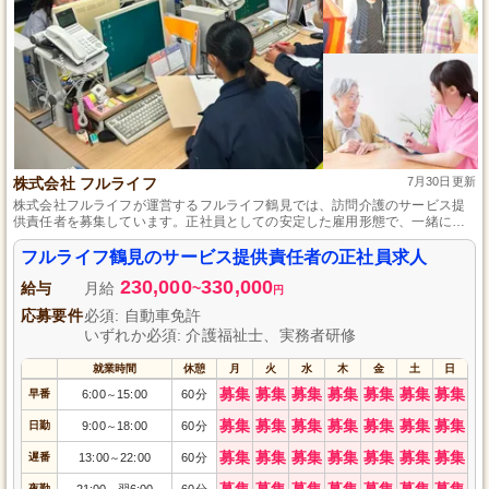
株式会社 フルライフ
7月30日更新
株式会社フルライフが運営するフルライフ鶴見では、訪問介護のサービス提
供責任者を募集しています。正社員としての安定した雇用形態で、一緒に地
域の皆様の生活をサポートしませんか？訪問介護の経験を活かせる職場で、
やりがいを感じながら成長できる環境が整っています。資格・経験は問いま
フルライフ鶴見のサービス提供責任者の正社員求人
せんので、介護業界で新たな一歩を踏み出したい方も大歓迎です。ご応募を
230,000
330,000
お待ちしております。
給与
月給
~
円
応募要件
必須: 自動車免許
いずれか必須: 介護福祉士、実務者研修
就業時間
休憩
月
火
水
木
金
土
日
募集
募集
募集
募集
募集
募集
募集
早番
6:00
15:00
60分
～
募集
募集
募集
募集
募集
募集
募集
日勤
9:00
18:00
60分
～
募集
募集
募集
募集
募集
募集
募集
遅番
13:00
22:00
60分
～
募集
募集
募集
募集
募集
募集
募集
夜勤
21:00
翌6:00
60分