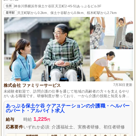
住所
神奈川県横浜市保土ケ谷区天王町2-45-51あっぷるビル3F
最寄駅
天王町駅から0.2km、保土ケ谷駅から0.8km、桜木町駅から2.7km
株式会社 ファミリーサービス
7月30日更新
未経験者歓迎で、訪問介護の仕事を通じて地域の高齢者の方々を支えるやり
がいある職場です。研修制度が整っており、一から介護の技能と知見を身に
つけることができます。高齢者の方々が自宅で安心して過ごせるようなサポ
ートを行いましょう。
あっぷる保土ケ谷 ケアステーションの介護職・ヘルパー
のパート・アルバイト求人
1,225
給与
時給
円
応募要件
いずれか必須: 介護福祉士、実務者研修、初任者研修