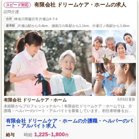
有限会社 ドリームケア・ホームの求人
スピード対応
訪問介護
住所
神奈川県藤沢市片瀬山4-7-4
最寄駅
片瀬山駅から0.4km、湘南江の島駅から1.1km、片瀬江ノ島駅から1.6km
有限会社 ドリームケア・ホーム
8月6日更新
未経験からプロフェッショナルへ！有限会社ドリームケア・ホームでは、介
護職・ヘルパーのパート・アルバイトを募集しています。初任者研修をお持
ちの方も大歓迎です。資格を活かしてスキルアップできるサポート体制が整
っています。利用者様に優しさと支援を提供する情熱を持って、一緒に働き
有限会社 ドリームケア・ホームの介護職・ヘルパーのパ
やすい環境で成長しませんか？あなたのライフスタイルに合わせた柔軟な勤
ート・アルバイト求人
務が可能です。共に学び、地域に信頼されるサービスを提供しましょう。
1,225
1,800
給与
時給
~
円