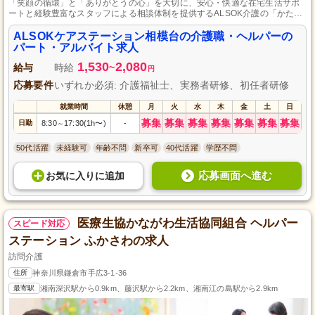
「笑顔の循環」と「ありがとうの心」を大切に、安心・快適な在宅生活サポ
ートと経験豊富なスタッフによる相談体制を提供するALSOK介護の「かたく
り相模台」です。
ALSOKケアステーション相模台の介護職・ヘルパーの
パート・アルバイト求人
1,530
2,080
給与
時給
~
円
応募要件
いずれか必須: 介護福祉士、実務者研修、初任者研修
就業時間
休憩
月
火
水
木
金
土
日
募集
募集
募集
募集
募集
募集
募集
日勤
8:30
17:30(1h〜)
-
～
50代活躍
未経験可
年齢不問
新卒可
40代活躍
学歴不問
応募画面へ進む
お気に入り
に
追加
医療生協かながわ生活協同組合 ヘルパー
スピード対応
ステーション ふかさわの求人
訪問介護
住所
神奈川県鎌倉市手広3-1-36
最寄駅
湘南深沢駅から0.9km、藤沢駅から2.2km、湘南江の島駅から2.9km