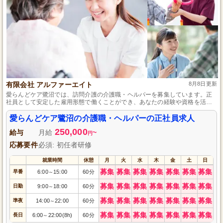
有限会社 アルファーエイト
8月8日更新
愛らんどケア鷺沼では、訪問介護の介護職・ヘルパーを募集しています。正
社員として安定した雇用形態で働くことができ、あなたの経験や資格を活か
して、利用者の方々に温かいケアを提供することができます。地域に根ざし
たサポートを一緒に行いませんか。興味のある方のご応募を心よりお待ちし
愛らんどケア鷺沼の介護職・ヘルパーの正社員求人
ております。
250,000
給与
月給
~
円
応募要件
必須: 初任者研修
就業時間
休憩
月
火
水
木
金
土
日
募集
募集
募集
募集
募集
募集
募集
早番
6:00
15:00
60分
～
募集
募集
募集
募集
募集
募集
募集
日勤
9:00
18:00
60分
～
募集
募集
募集
募集
募集
募集
募集
準夜
14:00
22:00
60分
～
募集
募集
募集
募集
募集
募集
募集
長日
6:00
22:00(8h)
60分
～