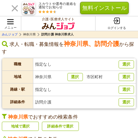
スカウトや選考の連絡を
無料インストール
通知でお知らせ
介護･医療求人サイト
メニュー
ログインする
みんジョブ
神奈川県
訪問介護 神奈川県求人
神奈川県
、
訪問介護
求人・転職・募集情報を
から探
す
職種
指定なし
選択
地域
神奈川県
選択
市区町村
選択
路線・駅
指定なし
選択
詳細条件
訪問介護
選択
神奈川県
でおすすめの検索条件
地域で選択
詳細条件で選択