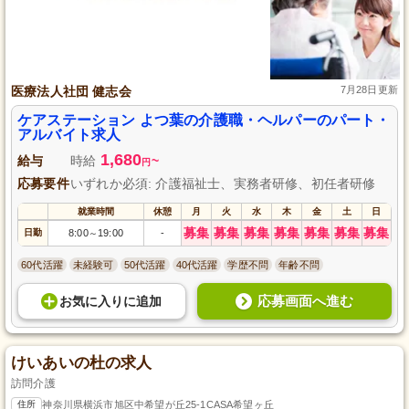
医療法人社団 健志会
7月28日更新
ケアステーション よつ葉の介護職・ヘルパーのパート・
アルバイト求人
1,680
給与
時給
~
円
応募要件
いずれか必須: 介護福祉士、実務者研修、初任者研修
就業時間
休憩
月
火
水
木
金
土
日
募集
募集
募集
募集
募集
募集
募集
日勤
8:00
19:00
-
～
60代活躍
未経験可
50代活躍
40代活躍
学歴不問
年齢不問
応募画面へ進む
お気に入り
に
追加
けいあいの杜の求人
訪問介護
住所
神奈川県横浜市旭区中希望が丘25-1CASA希望ヶ丘