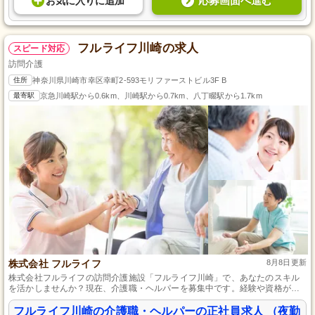
応募画面へ進む
お気に入り
に
追加
フルライフ川崎の求人
スピード対応
訪問介護
住所
神奈川県川崎市幸区幸町2-593モリファーストビル3F B
最寄駅
京急川崎駅から0.6km、川崎駅から0.7km、八丁畷駅から1.7km
株式会社 フルライフ
8月8日更新
株式会社フルライフの訪問介護施設「フルライフ川崎」で、あなたのスキル
を活かしませんか？現在、介護職・ヘルパーを募集中です。経験や資格がな
くても大丈夫、未経験者も歓迎します！正社員として安定した雇用と充実し
た働きがいを提供しています。皆様のご応募を心よりお待ちしております。
フルライフ川崎の介護職・ヘルパーの正社員求人 （夜勤