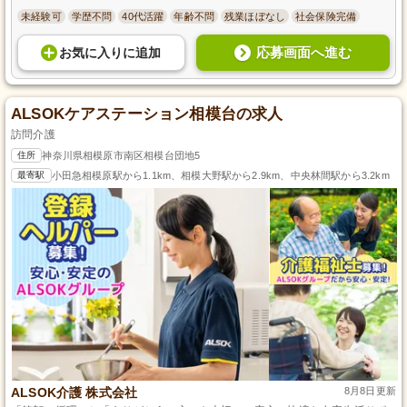
未経験可
学歴不問
40代活躍
年齢不問
残業ほぼなし
社会保険完備
応募画面へ進む
お気に入り
に
追加
ALSOKケアステーション相模台の求人
訪問介護
住所
神奈川県相模原市南区相模台団地5
最寄駅
小田急相模原駅から1.1km、相模大野駅から2.9km、中央林間駅から3.2km
ALSOK介護 株式会社
8月8日更新