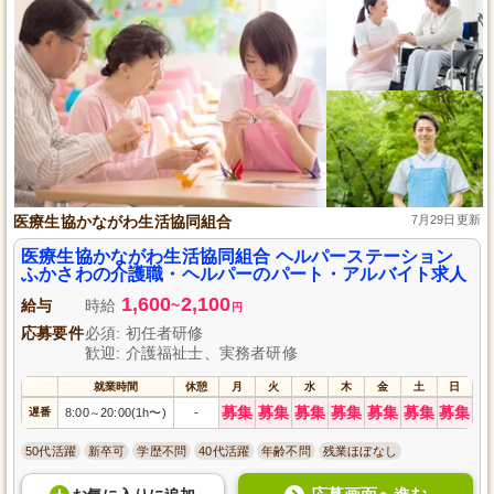
医療生協かながわ生活協同組合
7月29日更新
医療生協かながわ生活協同組合 ヘルパーステーション
ふかさわの介護職・ヘルパーのパート・アルバイト求人
1,600
2,100
給与
時給
~
円
応募要件
必須: 初任者研修
歓迎: 介護福祉士、実務者研修
就業時間
休憩
月
火
水
木
金
土
日
募集
募集
募集
募集
募集
募集
募集
遅番
8:00
20:00(1h〜)
-
～
50代活躍
新卒可
学歴不問
40代活躍
年齢不問
残業ほぼなし