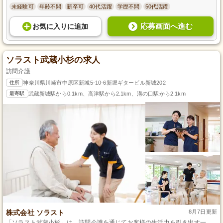
未経験可
年齢不問
新卒可
40代活躍
学歴不問
50代活躍
応募画面へ進む
お気に入り
に
追加
ソラスト武蔵小杉の求人
訪問介護
住所
神奈川県川崎市中原区新城5-10-6新堀ギタービル新城202
最寄駅
武蔵新城駅から0.1km、高津駅から2.1km、溝の口駅から2.1km
株式会社 ソラスト
8月7日更新
「ソラスト武蔵小杉」は、訪問介護を通じてお客様の生活力を引き出す一