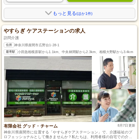
もっと見る
(ほか1件)
やすらぎ ケアステーションの求人
訪問介護
住所
神奈川県座間市広野台1-28-1
最寄駅
小田急相模原駅から1.1km、中央林間駅から2.3km、相模大野駅から3.4km
有限会社 グッド・チャーム
8月7日更新
神奈川県座間市に位置する「やすらぎケアステーション」で、介護福祉のプ
ロフェッショナルとして働きませんか？私たちは、利用者様の自宅での介護