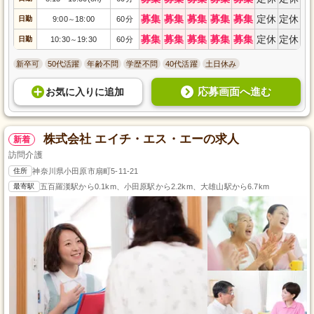
募集
募集
募集
募集
募集
定休
定休
日勤
9:00
18:00
60分
～
募集
募集
募集
募集
募集
定休
定休
日勤
10:30
19:30
60分
～
新卒可
50代活躍
年齢不問
学歴不問
40代活躍
土日休み
応募画面へ進む
お気に入り
に
追加
株式会社 エイチ・エス・エーの求人
新着
訪問介護
住所
神奈川県小田原市扇町5-11-21
最寄駅
五百羅漢駅から0.1km、小田原駅から2.2km、大雄山駅から6.7km