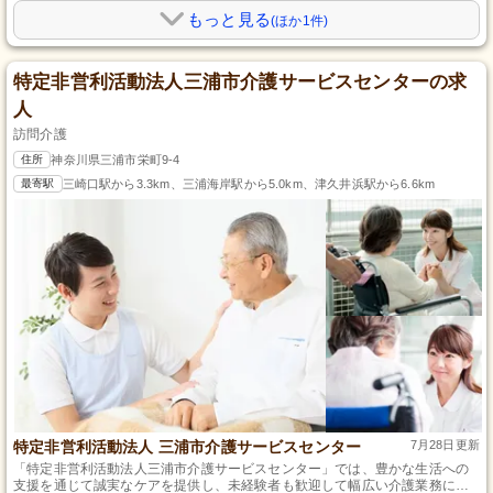
もっと見る
(ほか1件)
特定非営利活動法人三浦市介護サービスセンターの求
人
訪問介護
住所
神奈川県三浦市栄町9-4
最寄駅
三崎口駅から3.3km、三浦海岸駅から5.0km、津久井浜駅から6.6km
特定非営利活動法人 三浦市介護サービスセンター
7月28日更新
「特定非営利活動法人三浦市介護サービスセンター」では、豊かな生活への
支援を通じて誠実なケアを提供し、未経験者も歓迎して幅広い介護業務に携