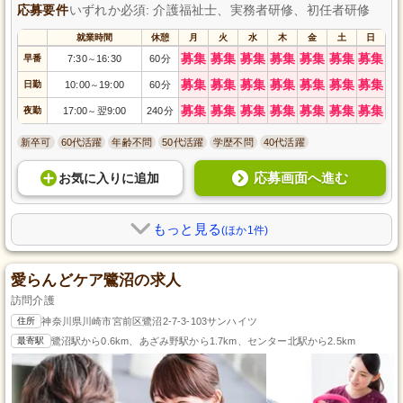
応募要件
いずれか必須: 介護福祉士、実務者研修、初任者研修
就業時間
休憩
月
火
水
木
金
土
日
募集
募集
募集
募集
募集
募集
募集
早番
7:30
16:30
60分
～
募集
募集
募集
募集
募集
募集
募集
日勤
10:00
19:00
60分
～
募集
募集
募集
募集
募集
募集
募集
夜勤
17:00
翌9:00
240分
～
新卒可
60代活躍
年齢不問
50代活躍
学歴不問
40代活躍
応募画面へ進む
お気に入り
に
追加
もっと見る
(ほか1件)
愛らんどケア鷺沼の求人
訪問介護
住所
神奈川県川崎市宮前区鷺沼2-7-3-103サンハイツ
最寄駅
鷺沼駅から0.6km、あざみ野駅から1.7km、センター北駅から2.5km