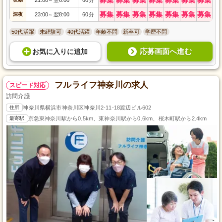
～
募集
募集
募集
募集
募集
募集
募集
深夜
23:00
翌8:00
60分
～
50代活躍
未経験可
40代活躍
年齢不問
新卒可
学歴不問
応募画面へ進む
お気に入り
に
追加
フルライフ神奈川の求人
スピード対応
訪問介護
住所
神奈川県横浜市神奈川区神奈川2-11-18渡辺ビル602
最寄駅
京急東神奈川駅から0.5km、東神奈川駅から0.6km、桜木町駅から2.4km