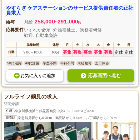
サービスを提供し、尊厳のある生活をサポートしています。今回、サービス
提供責任者として新たな仲間を募集します。介護福祉士や実務者研修の資格
やすらぎ ケアステーションのサービス提供責任者の正社
を持つ方、訪問介護サービス提供責任者の経験がある方は大歓迎です。充実
員求人
したキャリアを築きながら地域社会に貢献できる環境で働きましょう。
258,000
291,000
給与
月給
~
円
応募要件
いずれか必須: 介護福祉士、実務者研修
歓迎: 自動車免許
就業時間
休憩
月
火
水
木
金
土
日
募集
募集
募集
募集
募集
定休
定休
日勤
9:00
18:00
60分
～
50代活躍
40代活躍
学歴不問
年齢不問
未経験可
土日休み
応募画面へ進む
お気に入り
に
追加
フルライフ鶴見の求人
訪問介護
住所
神奈川県横浜市鶴見区鶴見中央4-32-1UNEXビル901
最寄駅
京急鶴見駅から0.3km、鶴見駅から0.4km、八丁畷駅から1.9km