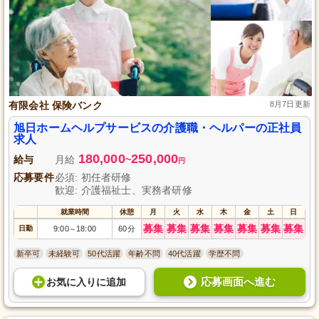
有限会社 保険バンク
8月7日更新
旭日ホームヘルプサービスの介護職・ヘルパーの正社員
求人
180,000
250,000
給与
月給
~
円
応募要件
必須: 初任者研修
歓迎: 介護福祉士、実務者研修
就業時間
休憩
月
火
水
木
金
土
日
募集
募集
募集
募集
募集
募集
募集
日勤
9:00
18:00
60分
～
新卒可
未経験可
50代活躍
年齢不問
40代活躍
学歴不問
応募画面へ進む
お気に入り
に
追加