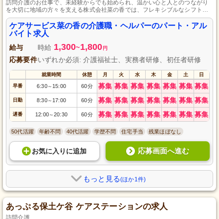
訪問介護のお仕事で、未経験からでも始められ、温かい心と人とのつながり
を大切に地域の方々を支える株式会社菜の香では、フレキシブルなシフト制
や充実した研修・先輩スタッフによるサポートで、やりがいを感じながら成
長しながら働けます。利用者様の笑顔を引き出すお仕事で、地域の方々との
ケアサービス菜の香の介護職・ヘルパーのパート・アル
つながりも深められます。
バイト求人
1,300
1,800
給与
時給
~
円
応募要件
いずれか必須: 介護福祉士、実務者研修、初任者研修
就業時間
休憩
月
火
水
木
金
土
日
募集
募集
募集
募集
募集
募集
募集
早番
6:30
15:00
60分
～
募集
募集
募集
募集
募集
募集
募集
日勤
8:30
17:00
60分
～
募集
募集
募集
募集
募集
募集
募集
遅番
12:00
20:30
60分
～
50代活躍
年齢不問
40代活躍
学歴不問
住宅手当
残業ほぼなし
応募画面へ進む
お気に入り
に
追加
もっと見る
(ほか1件)
あっぷる保土ケ谷 ケアステーションの求人
訪問介護