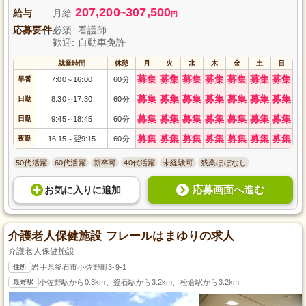
仕事です。あなたの力を貸してください。ご応募お待ちしています。
207,200
307,500
給与
月給
~
円
応募要件
必須: 看護師
歓迎: 自動車免許
就業時間
休憩
月
火
水
木
金
土
日
募集
募集
募集
募集
募集
募集
募集
早番
7:00
16:00
60分
～
募集
募集
募集
募集
募集
募集
募集
日勤
8:30
17:30
60分
～
募集
募集
募集
募集
募集
募集
募集
日勤
9:45
18:45
60分
～
募集
募集
募集
募集
募集
募集
募集
夜勤
16:15
翌9:15
60分
～
50代活躍
60代活躍
新卒可
40代活躍
未経験可
残業ほぼなし
応募画面へ進む
お気に入り
に
追加
介護老人保健施設 フレールはまゆりの求人
介護老人保健施設
住所
岩手県釜石市小佐野町3-9-1
最寄駅
小佐野駅から0.3km、釜石駅から3.2km、松倉駅から3.2km