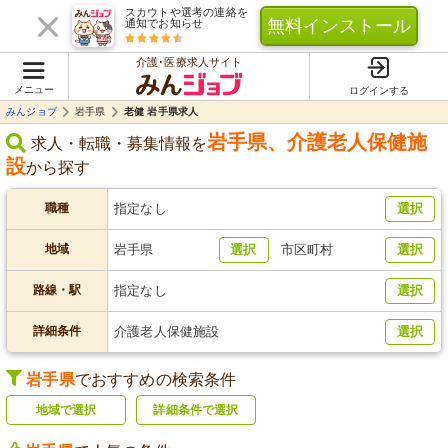
スカウトや選考の連絡を
無料インストール
通知でお知らせ
介護･医療求人サイト
メニュー
ログインする
みんジョブ
岩手県
老健 岩手県求人
岩手県
、
介護老人保健施
求人・転職・募集情報を
設
から探す
職種
指定なし
選択
地域
岩手県
選択
市区町村
選択
路線・駅
指定なし
選択
詳細条件
介護老人保健施設
選択
岩手県
でおすすめの検索条件
地域で選択
詳細条件で選択