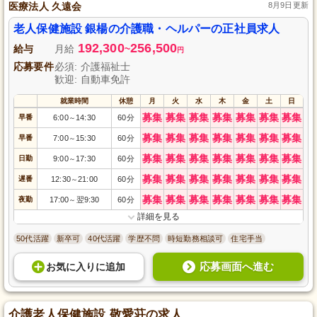
医療法人 久遠会
8月9日更新
老人保健施設 銀楊の介護職・ヘルパーの正社員求人
192,300
256,500
給与
月給
~
円
応募要件
必須: 介護福祉士
歓迎: 自動車免許
就業時間
休憩
月
火
水
木
金
土
日
募集
募集
募集
募集
募集
募集
募集
早番
6:00
14:30
60分
～
募集
募集
募集
募集
募集
募集
募集
早番
7:00
15:30
60分
～
募集
募集
募集
募集
募集
募集
募集
日勤
9:00
17:30
60分
～
募集
募集
募集
募集
募集
募集
募集
遅番
12:30
21:00
60分
～
募集
募集
募集
募集
募集
募集
募集
夜勤
17:00
翌9:30
60分
～
詳細を見る
50代活躍
新卒可
40代活躍
学歴不問
時短勤務相談可
住宅手当
応募画面へ進む
お気に入り
に
追加
介護老人保健施設 敬愛荘の求人