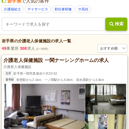
岩手県
で人気の条件
介護福祉士
デイサービス
初任者研修
サ高住
検索
岩手県
の
介護老人保健施設
の求人一覧
49
事業所
308
求人
おすすめ順
(1~30件)
介護老人保健施設 一関ナーシングホームの求人
介護老人保健施設
住所
岩手県一関市真柴吉ケ沢20-52
最寄駅
有壁駅から2.1km、一ノ関駅から5.0km、清水原駅から3.3km