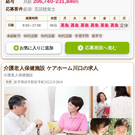
206,740
231,840
給与
月給
~
円
応募要件
必須: 言語聴覚士
就業時間
休憩
月
火
水
木
金
土
日
募集
募集
募集
募集
募集
募集
定休
日勤
8:30
17:00
60分
～
未経験可
60代活躍
50代活躍
40代活躍
学歴不問
新卒可
応募画面へ進む
お気に入り
に
追加
介護老人保健施設 ケアホーム川口の求人
介護老人保健施設
住所
岩手県岩手郡岩手町川口13-26-6