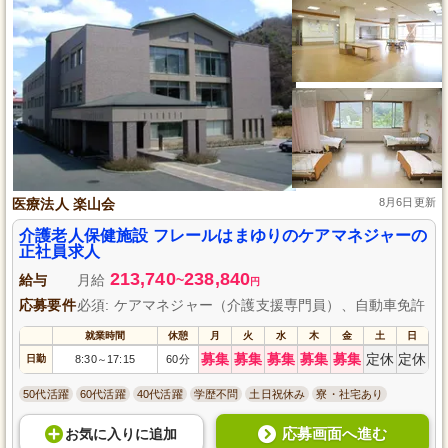
医療法人 楽山会
8月6日更新
介護老人保健施設 フレールはまゆりのケアマネジャーの
正社員求人
213,740
238,840
給与
月給
~
円
応募要件
必須: ケアマネジャー（介護支援専門員）、自動車免許
就業時間
休憩
月
火
水
木
金
土
日
募集
募集
募集
募集
募集
定休
定休
日勤
8:30
17:15
60分
～
50代活躍
60代活躍
40代活躍
学歴不問
土日祝休み
寮・社宅あり
応募画面へ進む
お気に入り
に
追加