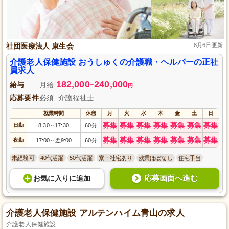
社団医療法人 康生会
8月6日更新
介護老人保健施設 おうしゅくの介護職・ヘルパーの正社
員求人
182,000
240,000
給与
月給
~
円
応募要件
必須: 介護福祉士
就業時間
休憩
月
火
水
木
金
土
日
募集
募集
募集
募集
募集
募集
募集
日勤
8:30
17:30
60分
～
募集
募集
募集
募集
募集
募集
募集
夜勤
17:00
翌9:00
60分
～
未経験可
40代活躍
50代活躍
寮・社宅あり
残業ほぼなし
住宅手当
応募画面へ進む
お気に入り
に
追加
介護老人保健施設 アルテンハイム青山の求人
介護老人保健施設