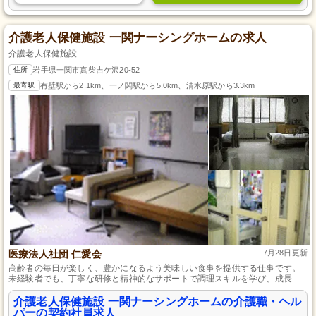
介護老人保健施設 一関ナーシングホームの求人
介護老人保健施設
住所
岩手県一関市真柴吉ケ沢20-52
最寄駅
有壁駅から2.1km、一ノ関駅から5.0km、清水原駅から3.3km
医療法人社団 仁愛会
7月28日更新
高齢者の毎日が楽しく、豊かになるよう美味しい食事を提供する仕事です。
未経験者でも、丁寧な研修と精神的なサポートで調理スキルを学び、成長で
きる環境を用意しています。安全で健康を考えた料理を通して、ご利用者様
の笑顔を引き出しませんか？
介護老人保健施設 一関ナーシングホームの介護職・ヘル
パーの契約社員求人