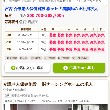
え、託児施設を完備した「介護老人保健施設桜ヶ丘」では、通所リハビリと
子育ての両立をサポートします。
宮古 介護老人保健施設 桜ヶ丘の看護師の正社員求人
200,700
268,700
給与
月給
~
円
応募要件
必須: 看護師
就業時間
休憩
月
火
水
木
金
土
日
募集
募集
募集
募集
募集
募集
募集
日勤
8:20
17:20
60分
～
募集
募集
募集
募集
募集
募集
募集
夜勤
16:30
翌1:30
60分
～
募集
募集
募集
募集
募集
募集
募集
深夜
0:30
9:30
60分
～
50代活躍
新卒可
未経験可
40代活躍
60代活躍
寮・社宅あり
応募画面へ進む
お気に入り
に
追加
介護老人保健施設 一関ナーシングホームの求人
介護老人保健施設
住所
岩手県一関市真柴吉ケ沢20-52
最寄駅
有壁駅から2.2km、一ノ関駅から5.0km、清水原駅から3.4km