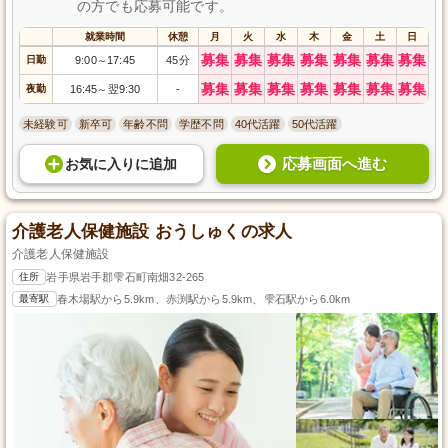
の方でも応募可能です。
就業時間
休憩
月
火
水
木
金
土
日
募集
募集
募集
募集
募集
募集
募集
日勤
9:00
17:45
45分
～
募集
募集
募集
募集
募集
募集
募集
夜勤
16:45
翌9:30
-
～
未経験可
新卒可
年齢不問
学歴不問
40代活躍
50代活躍
応募画面へ進む
お気に入り
に
追加
介護老人保健施設 おうしゅくの求人
介護老人保健施設
住所
岩手県岩手郡雫石町南畑32-265
最寄駅
春木場駅から5.9km、赤渕駅から5.9km、雫石駅から6.0km