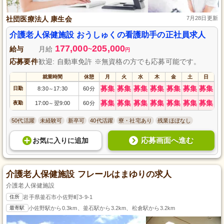
社団医療法人 康生会
7月28日更新
介護老人保健施設 おうしゅくの看護助手の正社員求人
177,000
205,000
給与
月給
~
円
応募要件
歓迎: 自動車免許 ※無資格の方でも応募可能です。
就業時間
休憩
月
火
水
木
金
土
日
募集
募集
募集
募集
募集
募集
募集
日勤
8:30
17:30
60分
～
募集
募集
募集
募集
募集
募集
募集
夜勤
17:00
翌9:00
60分
～
50代活躍
未経験可
新卒可
40代活躍
寮・社宅あり
残業ほぼなし
応募画面へ進む
お気に入り
に
追加
介護老人保健施設 フレールはまゆりの求人
介護老人保健施設
住所
岩手県釜石市小佐野町3-9-1
最寄駅
小佐野駅から0.3km、釜石駅から3.2km、松倉駅から3.2km