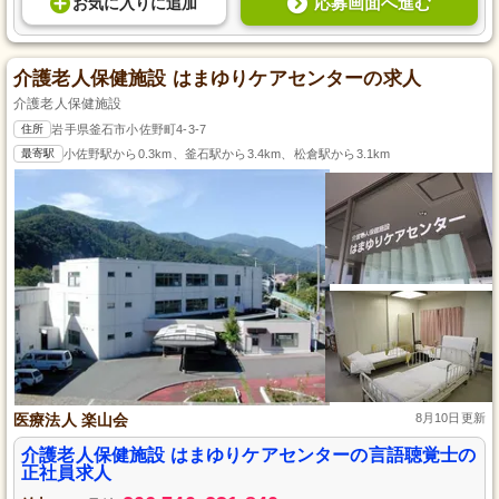
応募画面へ進む
お気に入り
に
追加
介護老人保健施設 はまゆりケアセンターの求人
介護老人保健施設
住所
岩手県釜石市小佐野町4-3-7
最寄駅
小佐野駅から0.3km、釜石駅から3.4km、松倉駅から3.1km
医療法人 楽山会
8月10日更新
介護老人保健施設 はまゆりケアセンターの言語聴覚士の
正社員求人