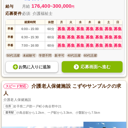
176,400
300,000
給与
月給
~
円
応募要件
必須: 介護福祉士
就業時間
休憩
月
火
水
木
金
土
日
募集
募集
募集
募集
募集
募集
募集
早番
6:00
15:00
60分
～
募集
募集
募集
募集
募集
募集
募集
早番
6:30
15:30
60分
～
募集
募集
募集
募集
募集
募集
募集
早番
7:00
16:00
60分
～
50代活躍
未経験可
学歴不問
新卒可
40代活躍
60代活躍
応募画面へ進む
お気に入り
に
追加
介護老人保健施設 こずやサンブルクの求
スピード対応
人
介護老人保健施設
住所
岩手県二戸郡一戸町小鳥谷野中21
最寄駅
小鳥谷駅から1.2km、一戸駅から3.3km、小繋駅から7.5km