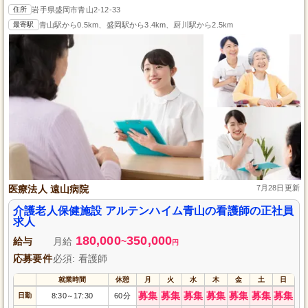
住所
岩手県盛岡市青山2-12-33
最寄駅
青山駅から0.5km、盛岡駅から3.4km、厨川駅から2.5km
医療法人 遠山病院
7月28日更新
介護老人保健施設 アルテンハイム青山の看護師の正社員
求人
180,000
350,000
給与
月給
~
円
応募要件
必須: 看護師
就業時間
休憩
月
火
水
木
金
土
日
募集
募集
募集
募集
募集
募集
募集
日勤
8:30
17:30
60分
～