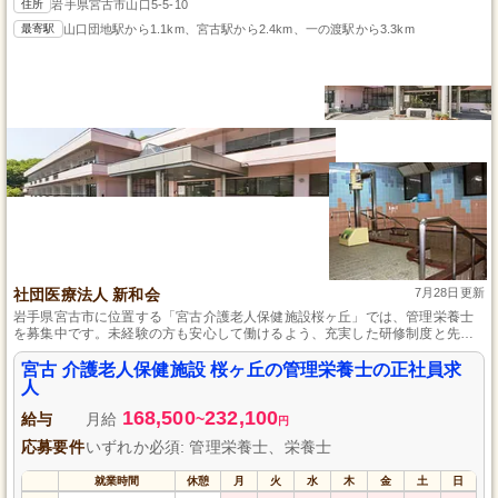
住所
岩手県宮古市山口5-5-10
最寄駅
山口団地駅から1.1km、宮古駅から2.4km、一の渡駅から3.3km
社団医療法人 新和会
7月28日更新
岩手県宮古市に位置する「宮古介護老人保健施設桜ヶ丘」では、管理栄養士
を募集中です。未経験の方も安心して働けるよう、充実した研修制度と先輩
スタッフからの丁寧な指導があります。安定した正社員の職場環境で、栄養
管理スキルを活かして入居者様の健康を支えませんか？社団医療法人新和会
宮古 介護老人保健施設 桜ヶ丘の管理栄養士の正社員求
の一員として、キャリアを築き、充実した福利厚生も受け取れる魅力的なチ
人
ャンスです。あなたの挑戦をお待ちしています。
168,500
232,100
給与
月給
~
円
応募要件
いずれか必須: 管理栄養士、栄養士
就業時間
休憩
月
火
水
木
金
土
日