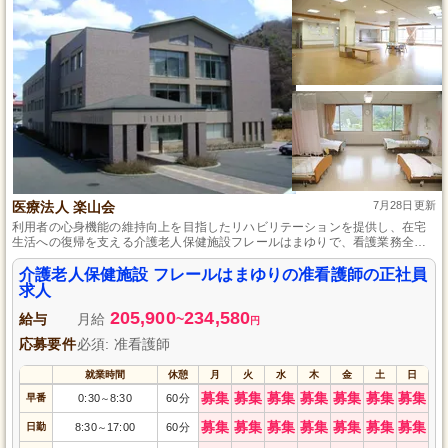
医療法人 楽山会
7月28日更新
利用者の心身機能の維持向上を目指したリハビリテーションを提供し、在宅
生活への復帰を支える介護老人保健施設フレールはまゆりで、看護業務全般
を担当する准看護師を募集しています。未経験者も応募可能で、福利厚生が
整った条件で正社員採用し、日勤のみの勤務も相談可能です。介護スタッフ
介護老人保健施設 フレールはまゆりの准看護師の正社員
と連携し、笑顔あふれる施設を一緒につくりましょう。
求人
205,900
234,580
給与
月給
~
円
応募要件
必須: 准看護師
就業時間
休憩
月
火
水
木
金
土
日
募集
募集
募集
募集
募集
募集
募集
早番
0:30
8:30
60分
～
募集
募集
募集
募集
募集
募集
募集
日勤
8:30
17:00
60分
～