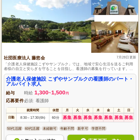
社団医療法人 藤悠会
7月28日更新
「介護老人保健施設こずやサンブルク」では、地域で安心生活を送るご利用
者様の自立と安らぎを守ることを目指し、看護師の募集を行っています。看
護業務全般をお任せし、経験は不問で、各種手当てで生活負担も軽減しま
す。
介護老人保健施設 こずやサンブルクの看護師のパート・
アルバイト求人
1,300
1,500
給与
時給
~
円
応募要件
必須: 看護師
就業時間
休憩
月
火
水
木
金
土
日
募集
募集
募集
募集
募集
募集
募集
日勤
8:30
17:30(6h)
60分
～
50代活躍
60代活躍
未経験可
年齢不問
新卒可
学歴不問