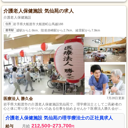
介護老人保健施設 気仙苑の求人
介護老人保健施設
住所
岩手県大船渡市大船渡町山馬越188
最寄駅
盛駅から1.6km、陸前赤崎駅から2.7km、綾里駅から7.9km
医療法人 勝久会
7月28日更新
岩手県大船渡市の介護老人保健施設気仙苑で、理学療法士としてご高齢者の
心と体に寄り添うやりがいのある仕事を始めませんか？医療法人勝久会が運
営する当施設では、一人ひとりに合わせたきめ細かいケアを提供。正社員と
して安定したキャリアを築きながら、プロフェッショナルとしてスキルアッ
介護老人保健施設 気仙苑の理学療法士の正社員求人
プも図れます。地域社会に貢献し、入居者様の豊かな生活をサポートする職
212,500
273,700
場で一緒に働きましょう。
給与
月給
~
円