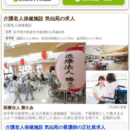
介護老人保健施設 気仙苑の求人
介護老人保健施設
住所
岩手県大船渡市大船渡町山馬越188
最寄駅
盛駅から1.6km、陸前赤崎駅から2.7km、綾里駅から7.9km
医療法人 勝久会
7月28日更新
岩手県大船渡市にある介護老人保健施設「気仙苑」で看護師として働きませ
んか？当施設は地域に根ざした温かい介護を提供する場です。定期的な研修
でスキルアップを図りながら充実した福利厚生も受けられます。自動車通勤
が可能なため、通勤も便利。入居者様の安心と笑顔を支えるやりがいのある
介護老人保健施設 気仙苑の看護師の正社員求人