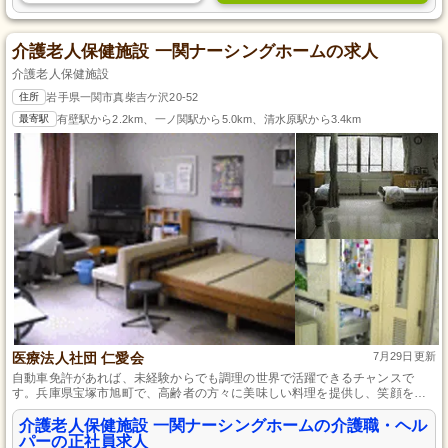
介護老人保健施設 一関ナーシングホームの求人
介護老人保健施設
住所
岩手県一関市真柴吉ケ沢20-52
最寄駅
有壁駅から2.2km、一ノ関駅から5.0km、清水原駅から3.4km
医療法人社団 仁愛会
7月29日更新
自動車免許があれば、未経験からでも調理の世界で活躍できるチャンスで
す。兵庫県宝塚市旭町で、高齢者の方々に美味しい料理を提供し、笑顔を増
やす仕事に挑戦しませんか。安定した正社員として、一から料理スキルを身
につけられる環境で、新たなキャリアを築くことができます。
介護老人保健施設 一関ナーシングホームの介護職・ヘル
パーの正社員求人