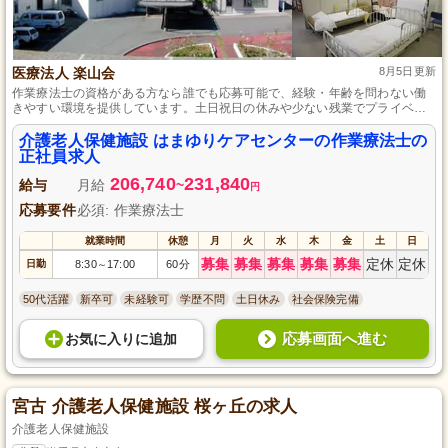
医療法人 楽山会
8月5日更新
作業療法士の資格がある方なら誰でも応募可能で、経験・年齢を問わない働
きやすい環境を提供しています。土日祝日の休みや少ない残業でプライベー
トも大切にでき、年間休日108日や育児・介護休暇等も取得可能です。賞与は
年4ヵ月分としっかり支給され、昇給も実施しています。
介護老人保健施設 はまゆりケアセンターの作業療法士の
正社員求人
206,740
231,840
給与
月給
~
円
応募要件
必須: 作業療法士
就業時間
休憩
月
火
水
木
金
土
日
募集
募集
募集
募集
募集
定休
定休
日勤
8:30
17:00
60分
～
50代活躍
新卒可
未経験可
学歴不問
土日休み
社会保険完備
応募画面へ進む
お気に入り
に
追加
宮古 介護老人保健施設 桜ヶ丘の求人
介護老人保健施設