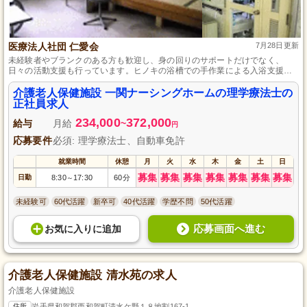
医療法人社団 仁愛会
7月28日更新
未経験者やブランクのある方も歓迎し、身の回りのサポートだけでなく、
日々の活動支援も行っています。ヒノキの浴槽での手作業による入浴支援を
はじめ、ご家族の意向に沿ってできる限り自宅のような環境を提供すること
に力を入れています。マイカー通勤可、寮完備で、初任者研修の資格があれ
介護老人保健施設 一関ナーシングホームの理学療法士の
ば活かせる仕事です。
正社員求人
234,000
372,000
給与
月給
~
円
応募要件
必須: 理学療法士、自動車免許
就業時間
休憩
月
火
水
木
金
土
日
募集
募集
募集
募集
募集
募集
募集
日勤
8:30
17:30
60分
～
未経験可
60代活躍
新卒可
40代活躍
学歴不問
50代活躍
応募画面へ進む
お気に入り
に
追加
介護老人保健施設 清水苑の求人
介護老人保健施設
住所
岩手県和賀郡西和賀町清水ケ野１８地割167-1