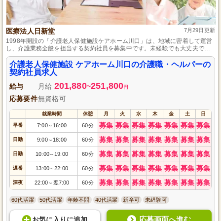
医療法人日新堂
7月29日更新
1998年開設の「介護老人保健施設ケアホーム川口」は、地域に密着して運営
し、介護業務全般を担当する契約社員を募集中です。未経験でも大丈夫で、
月8～10日の休日と昇給・賞与あり、毎日の頑張りをしっかり評価します。
介護老人保健施設 ケアホーム川口の介護職・ヘルパーの
契約社員求人
201,880
251,800
給与
月給
~
円
応募要件
無資格可
就業時間
休憩
月
火
水
木
金
土
日
募集
募集
募集
募集
募集
募集
募集
早番
7:00
16:00
60分
～
募集
募集
募集
募集
募集
募集
募集
日勤
9:00
18:00
60分
～
募集
募集
募集
募集
募集
募集
募集
日勤
10:00
19:00
60分
～
募集
募集
募集
募集
募集
募集
募集
遅番
13:00
22:00
60分
～
募集
募集
募集
募集
募集
募集
募集
深夜
22:00
翌7:00
60分
～
60代活躍
50代活躍
年齢不問
40代活躍
新卒可
未経験可
応募画面へ進む
お気に入り
に
追加