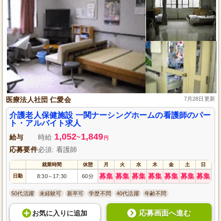
医療法人社団 仁愛会
7月28日更新
介護老人保健施設 一関ナーシングホームの看護師のパー
ト・アルバイト求人
1,052
1,849
給与
時給
~
円
応募要件
必須: 看護師
就業時間
休憩
月
火
水
木
金
土
日
募集
募集
募集
募集
募集
募集
募集
日勤
8:30
17:30
60分
～
50代活躍
未経験可
新卒可
学歴不問
40代活躍
年齢不問
応募画面へ進む
お気に入り
に
追加