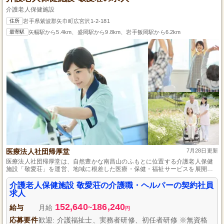
介護老人保健施設
住所
岩手県紫波郡矢巾町広宮沢1-2-181
最寄駅
矢幅駅から5.4km、盛岡駅から9.8km、岩手飯岡駅から6.2km
医療法人社団帰厚堂
7月28日更新
医療法人社団帰厚堂は、自然豊かな南昌山のふもとに位置する介護老人保健
施設「敬愛荘」を運営、地域に根差した医療・保健・福祉サービスを展開し
ており、「愛と誠の精神」のもと、質の高い介護を提供しています。経験豊
富なスタッフが新規職員を丁寧にサポートする環境と、マイカー通勤可能な
介護老人保健施設 敬愛荘の介護職・ヘルパーの契約社員
職員専用駐車場が完備されており、正社員登用制度もあるため、長期的なキ
求人
ャリア形成が可能です。
152,640
186,240
給与
月給
~
円
応募要件
歓迎: 介護福祉士、実務者研修、初任者研修 ※無資格