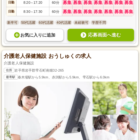
募集
募集
募集
募集
募集
募集
募集
日勤
8:20
17:20
60分
～
募集
募集
募集
募集
募集
募集
募集
日勤
8:30
17:30
60分
～
新卒可
50代活躍
60代活躍
40代活躍
未経験可
学歴不問
応募画面へ進む
お気に入り
に
追加
介護老人保健施設 おうしゅくの求人
介護老人保健施設
住所
岩手県岩手郡雫石町南畑32-265
最寄駅
春木場駅から5.9km、赤渕駅から5.9km、雫石駅から6.0km