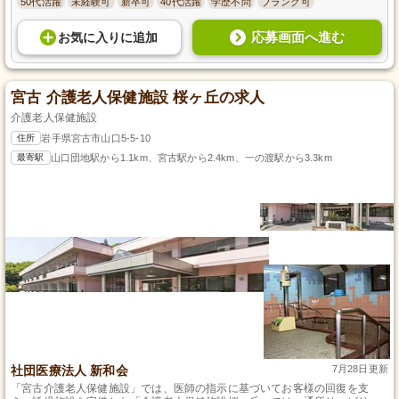
50代活躍
未経験可
新卒可
40代活躍
学歴不問
ブランク可
応募画面へ進む
お気に入り
に
追加
宮古 介護老人保健施設 桜ヶ丘の求人
介護老人保健施設
住所
岩手県宮古市山口5-5-10
最寄駅
山口団地駅から1.1km、宮古駅から2.4km、一の渡駅から3.3km
社団医療法人 新和会
7月28日更新
「宮古介護老人保健施設」では、医師の指示に基づいてお客様の回復を支