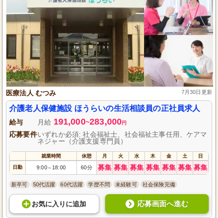
医療法人 むつみ
7月30日更新
介護老人保健施設 ほうらいの生活相談員の正社員求人
191,000
283,000
給与
月給
~
円
応募要件
いずれか必須: 社会福祉士、社会福祉主事任用、ケアマ
ネジャー（介護支援専門員）
就業時間
休憩
月
火
水
木
金
土
日
募集
募集
募集
募集
募集
募集
募集
日勤
9:00
18:00
60分
～
新卒可
50代活躍
60代活躍
学歴不問
未経験可
社会保険完備
応募画面へ進む
お気に入り
に
追加