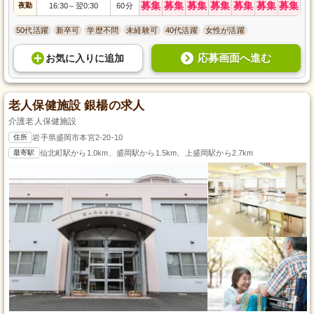
募集
募集
募集
募集
募集
募集
募集
夜勤
16:30
翌0:30
60分
～
50代活躍
新卒可
学歴不問
未経験可
40代活躍
女性が活躍
応募画面へ進む
お気に入り
に
追加
老人保健施設 銀楊の求人
介護老人保健施設
住所
岩手県盛岡市本宮2-20-10
最寄駅
仙北町駅から1.0km、盛岡駅から1.5km、上盛岡駅から2.7km