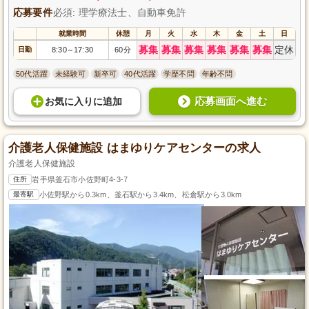
応募要件
必須: 理学療法士、自動車免許
就業時間
休憩
月
火
水
木
金
土
日
募集
募集
募集
募集
募集
募集
定休
日勤
8:30
17:30
60分
～
50代活躍
未経験可
新卒可
40代活躍
学歴不問
年齢不問
応募画面へ進む
お気に入り
に
追加
介護老人保健施設 はまゆりケアセンターの求人
介護老人保健施設
住所
岩手県釜石市小佐野町4-3-7
最寄駅
小佐野駅から0.3km、釜石駅から3.4km、松倉駅から3.0km