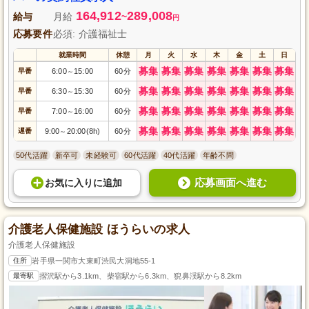
164,912
289,008
給与
月給
~
円
応募要件
必須: 介護福祉士
就業時間
休憩
月
火
水
木
金
土
日
募集
募集
募集
募集
募集
募集
募集
早番
6:00
15:00
60分
～
募集
募集
募集
募集
募集
募集
募集
早番
6:30
15:30
60分
～
募集
募集
募集
募集
募集
募集
募集
早番
7:00
16:00
60分
～
募集
募集
募集
募集
募集
募集
募集
遅番
9:00
20:00(8h)
60分
～
50代活躍
新卒可
未経験可
60代活躍
40代活躍
年齢不問
応募画面へ進む
お気に入り
に
追加
介護老人保健施設 ほうらいの求人
介護老人保健施設
住所
岩手県一関市大東町渋民大洞地55-1
最寄駅
摺沢駅から3.1km、柴宿駅から6.3km、猊鼻渓駅から8.2km