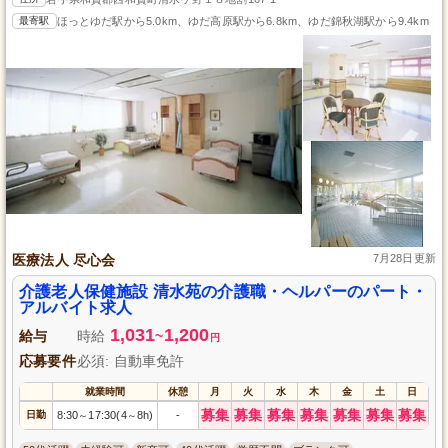
最寄駅
ほっとゆだ駅から5.0km、ゆだ高原駅から6.8km、ゆだ錦秋湖駅から9.4km
医療法人 尽心会
7月28日更新
介護老人保健施設 清水苑の介護職・ヘルパーのパート・
アルバイト求人
1,031
1,200
給与
時給
~
円
応募要件
必須: 自動車免許
就業時間
休憩
月
火
水
木
金
土
日
募集
募集
募集
募集
募集
募集
募集
日勤
8:30
17:30(4
8h)
-
～
～