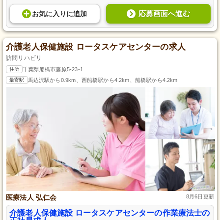
応募画面へ進む
お気に入り
に
追加
介護老人保健施設 ロータスケアセンターの求人
訪問リハビリ
住所
千葉県船橋市藤原5-23-1
最寄駅
馬込沢駅から0.9km、西船橋駅から4.2km、船橋駅から4.2km
医療法人 弘仁会
8月6日更新
介護老人保健施設 ロータスケアセンターの作業療法士の