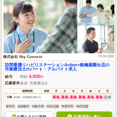
株式会社 Sky Connect
7月29日更新
訪問看護リハビリステーションAction+船橋薬園台店の
作業療法士のパート・アルバイト求人
4,000
給与
時給
円
応募要件
必須: 作業療法士
就業時間
休憩
月
火
水
木
金
土
日
募集
募集
募集
募集
募集
募集
定休
日勤
9:00
18:00(3.5h〜)
-
～
新卒可
未経験可
年齢不問
50代活躍
学歴不問
40代活躍
応募画面へ進む
お気に入り
に
追加