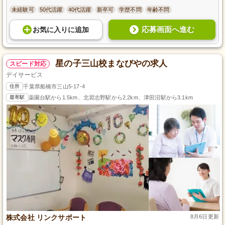
未経験可
50代活躍
40代活躍
新卒可
学歴不問
年齢不問
応募画面へ進む
お気に入り
に
追加
星の子三山校まなびやの求人
スピード対応
デイサービス
住所
千葉県船橋市三山5-17-4
最寄駅
薬園台駅から1.5km、北習志野駅から2.2km、津田沼駅から3.1km
株式会社 リンクサポート
8月6日更新