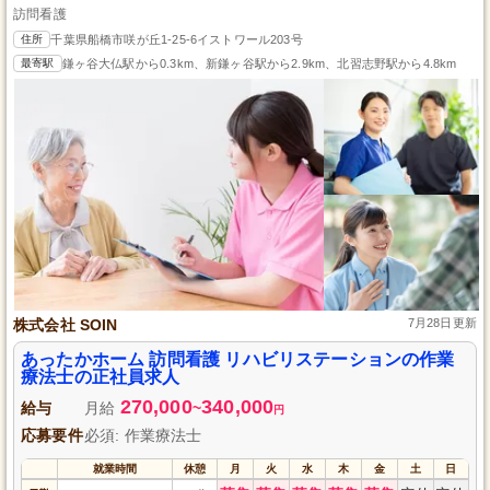
訪問看護
住所
千葉県船橋市咲が丘1-25-6イストワール203号
最寄駅
鎌ヶ谷大仏駅から0.3km、新鎌ヶ谷駅から2.9km、北習志野駅から4.8km
株式会社 SOIN
7月28日更新
あったかホーム 訪問看護 リハビリステーションの作業
療法士の正社員求人
270,000
340,000
給与
月給
~
円
応募要件
必須: 作業療法士
就業時間
休憩
月
火
水
木
金
土
日