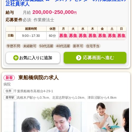
正社員求人
200,000
250,000
給与
月給
~
円
応募要件
必須: 作業療法士
就業時間
休憩
月
火
水
木
金
土
日
募集
募集
募集
募集
募集
募集
募集
日勤
9:00
17:30
60分
～
学歴不問
未経験可
50代活躍
40代活躍
新卒可
住宅手当
応募画面へ進む
お気に入り
に
追加
東船橋病院の求人
新着
病院
住所
千葉県船橋市高根台4-29-1
最寄駅
高根木戸駅から0.7km、北習志野駅から1.0km、津田沼駅から4.8km