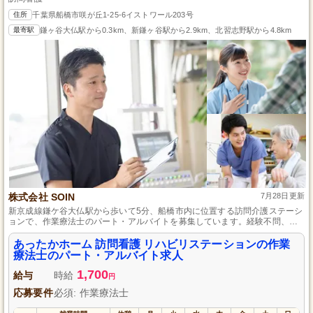
住所
千葉県船橋市咲が丘1-25-6イストワール203号
最寄駅
鎌ヶ谷大仏駅から0.3km、新鎌ヶ谷駅から2.9km、北習志野駅から4.8km
株式会社 SOIN
7月28日更新
新京成線鎌ケ谷大仏駅から歩いて5分、船橋市内に位置する訪問介護ステーシ
ョンで、作業療法士のパート・アルバイトを募集しています。経験不問、
土・日・祝日休みで家庭と仕事のバランスを取りやすい環境です。地域に根
ざした支援を通じて、利用者さまの自立をサポートする仕事に挑戦しません
あったかホーム 訪問看護 リハビリステーションの作業
か。
療法士のパート・アルバイト求人
1,700
給与
時給
円
応募要件
必須: 作業療法士