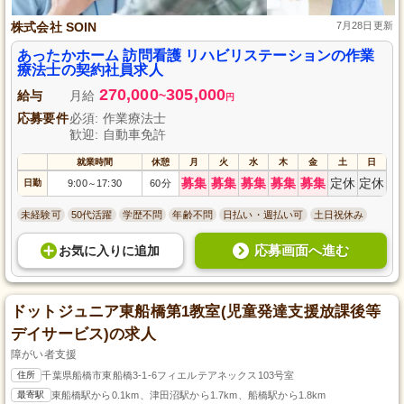
株式会社 SOIN
7月28日更新
あったかホーム 訪問看護 リハビリステーションの作業
療法士の契約社員求人
270,000
305,000
給与
月給
~
円
応募要件
必須: 作業療法士
歓迎: 自動車免許
就業時間
休憩
月
火
水
木
金
土
日
募集
募集
募集
募集
募集
定休
定休
日勤
9:00
17:30
60分
～
未経験可
50代活躍
学歴不問
年齢不問
日払い・週払い可
土日祝休み
応募画面へ進む
お気に入り
に
追加
ドットジュニア東船橋第1教室(児童発達支援放課後等
デイサービス)の求人
障がい者支援
住所
千葉県船橋市東船橋3-1-6フィエルテアネックス103号室
最寄駅
東船橋駅から0.1km、津田沼駅から1.7km、船橋駅から1.8km