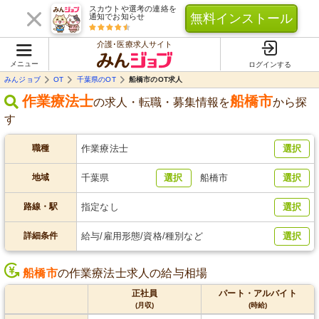
スカウトや選考の連絡を
無料インストール
通知でお知らせ
介護･医療求人サイト
メニュー
ログインする
みんジョブ
OT
千葉県のOT
船橋市のOT求人
作業療法士
船橋市
の求人・転職・募集情報を
から探
す
職種
作業療法士
選択
地域
千葉県
選択
船橋市
選択
路線・駅
指定なし
選択
詳細条件
給与/雇用形態/資格/種別など
選択
船橋市
の作業療法士求人の給与相場
正社員
パート・アルバイト
(月収)
(時給)