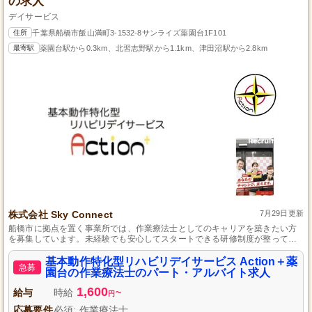
の求人
デイサービス
住所
千葉県船橋市飯山満町3-1532-8サンライズ薬園台1F101
最寄駅
薬園台駅から0.3km、北習志野駅から1.1km、津田沼駅から2.8km
株式会社 Sky Connect
7月29日更新
船橋市に拠点を置く事業所では、作業療法士としてのキャリアを築きたい方
を募集しています。未経験でも安心してスタートできる研修制度が整ってお
り、働きながら成長できる環境が魅力です。日曜日は固定休日として、家族
との時間も大切にできる働きやすさがあります。ご自身の都合に合わせた勤
基本動作特化型リハビリデイサービス Action＋薬
急募
務シフトで、仕事とプライベートのバランスを保ちながら、ご利用者さまへ
園台の作業療法士のパート・アルバイト求人
寄り添った支援を行えます。
1,600
給与
時給
~
円
応募要件
必須: 作業療法士