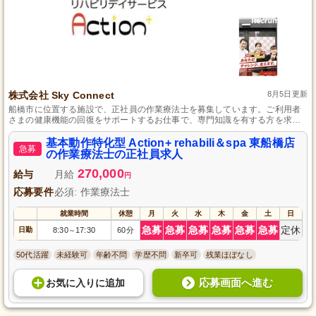
株式会社 Sky Connect
8月5日更新
船橋市に位置する施設で、正社員の作業療法士を募集しています。ご利用者
さまの健康機能の回復をサポートするお仕事で、専門知識を有する方を求め
ておりますが、実務経験は不問です。未経験からスタートできる環境で、夏
季休暇や年末年始休暇などの休暇も充実しており、仕事とプライベートのバ
基本動作特化型 Action+ rehabili＆spa 東船橋店
急募
ランスを大切にできます。
の作業療法士の正社員求人
270,000
給与
月給
円
応募要件
必須: 作業療法士
就業時間
休憩
月
火
水
木
金
土
日
急募
急募
急募
急募
急募
急募
定休
日勤
8:30
17:30
60分
～
50代活躍
未経験可
年齢不問
学歴不問
新卒可
残業ほぼなし
応募画面へ進む
お気に入り
に
追加