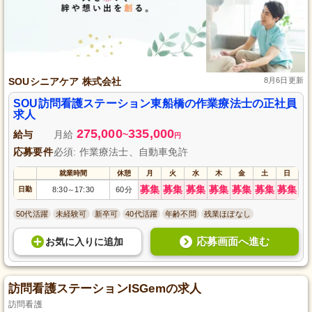
SOUシニアケア 株式会社
8月6日更新
SOU訪問看護ステーション東船橋の作業療法士の正社員
求人
275,000
335,000
給与
月給
~
円
応募要件
必須: 作業療法士、自動車免許
就業時間
休憩
月
火
水
木
金
土
日
募集
募集
募集
募集
募集
募集
募集
日勤
8:30
17:30
60分
～
50代活躍
未経験可
新卒可
40代活躍
年齢不問
残業ほぼなし
応募画面へ進む
お気に入り
に
追加
訪問看護ステーションISGemの求人
訪問看護