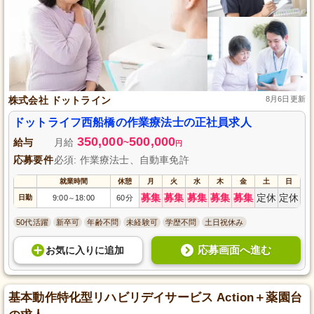
株式会社 ドットライン
8月6日更新
ドットライフ西船橋の作業療法士の正社員求人
350,000
500,000
給与
月給
~
円
応募要件
必須: 作業療法士、自動車免許
就業時間
休憩
月
火
水
木
金
土
日
募集
募集
募集
募集
募集
定休
定休
日勤
9:00
18:00
60分
～
50代活躍
新卒可
年齢不問
未経験可
学歴不問
土日祝休み
応募画面へ進む
お気に入り
に
追加
基本動作特化型リハビリデイサービス Action＋薬園台