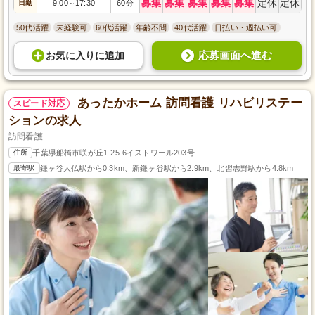
募集
募集
募集
募集
募集
定休
定休
日勤
9:00
17:30
60分
～
50代活躍
未経験可
60代活躍
年齢不問
40代活躍
日払い・週払い可
応募画面へ進む
お気に入り
に
追加
あったかホーム 訪問看護 リハビリステー
スピード対応
ションの求人
訪問看護
住所
千葉県船橋市咲が丘1-25-6イストワール203号
最寄駅
鎌ヶ谷大仏駅から0.3km、新鎌ヶ谷駅から2.9km、北習志野駅から4.8km