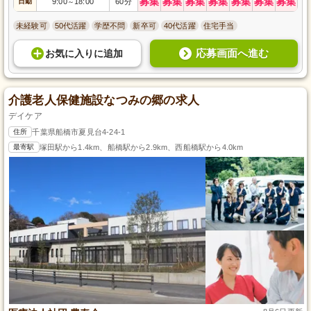
募集
募集
募集
募集
募集
募集
募集
日勤
9:00
18:00
60分
～
未経験可
50代活躍
学歴不問
新卒可
40代活躍
住宅手当
応募画面へ進む
お気に入り
に
追加
介護老人保健施設なつみの郷の求人
デイケア
住所
千葉県船橋市夏見台4-24-1
最寄駅
塚田駅から1.4km、船橋駅から2.9km、西船橋駅から4.0km