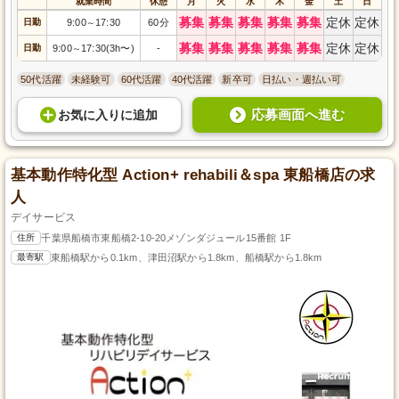
就業時間
休憩
月
火
水
木
金
土
日
募集
募集
募集
募集
募集
定休
定休
日勤
9:00
17:30
60分
～
募集
募集
募集
募集
募集
定休
定休
日勤
9:00
17:30(3h〜)
-
～
50代活躍
未経験可
60代活躍
40代活躍
新卒可
日払い・週払い可
応募画面へ進む
お気に入り
に
追加
基本動作特化型 Action+ rehabili＆spa 東船橋店の求
人
デイサービス
住所
千葉県船橋市東船橋2-10-20メゾンダジュール15番館 1F
最寄駅
東船橋駅から0.1km、津田沼駅から1.8km、船橋駅から1.8km