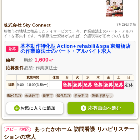
株式会社 Sky Connect
7月29日更新
船橋市の地域に根差したデイサービスで、今、作業療法士のパート・アルバ
イトを募集中です。作業療法士資格があれば、介護現場が初めての方も歓迎
しています。日常生活指導からマシン使用まで、様々なリハビリを手掛ける
ことができます。働きやすさを重視し、勤務日数や曜日は相談に応じますの
基本動作特化型 Action+ rehabili＆spa 東船橋店
急募
で、自分のペースで長く続けられる環境です。
の作業療法士のパート・アルバイト求人
1,600
給与
時給
~
円
応募要件
必須: 作業療法士
就業時間
休憩
月
火
水
木
金
土
日
急募
急募
急募
急募
急募
急募
定休
日勤
9:00
18:00(3.5h〜)
-
～
50代活躍
未経験可
新卒可
40代活躍
学歴不問
残業ほぼなし
応募画面へ進む
お気に入り
に
追加
あったかホーム 訪問看護 リハビリステー
スピード対応
ションの求人