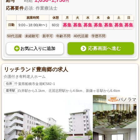
給与
時給
~
円
応募要件
必須: 作業療法士
就業時間
休憩
月
火
水
木
金
土
日
募集
募集
募集
募集
募集
募集
募集
日勤
9:00
18:00(4h〜)
60分
～
50代活躍
未経験可
新卒可
年齢不問
40代活躍
学歴不問
応募画面へ進む
お気に入り
に
追加
リッチランド豊南郷の求人
介護付き有料老人ホーム
住所
千葉県船橋市金堀町582-1
最寄駅
白井駅から3.1km、北習志野駅から4.6km、新鎌ヶ谷駅から6.4km
パノラマ