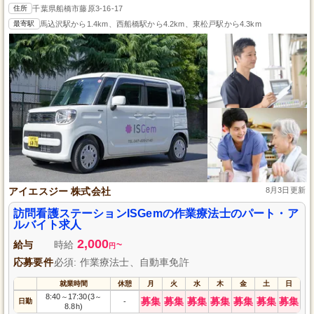
住所
千葉県船橋市藤原3-16-17
最寄駅
馬込沢駅から1.4km、西船橋駅から4.2km、東松戸駅から4.3km
アイエスジー 株式会社
8月3日更新
訪問看護ステーションISGemの作業療法士のパート・ア
ルバイト求人
2,000
給与
時給
~
円
応募要件
必須: 作業療法士、自動車免許
就業時間
休憩
月
火
水
木
金
土
日
8:40
17:30(3
～
～
募集
募集
募集
募集
募集
募集
募集
日勤
-
8.8h)