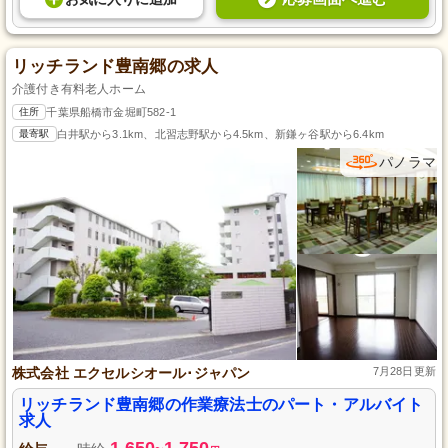
リッチランド豊南郷の求人
介護付き有料老人ホーム
住所
千葉県船橋市金堀町582-1
最寄駅
白井駅から3.1km、北習志野駅から4.5km、新鎌ヶ谷駅から6.4km
パノラマ
株式会社 エクセルシオール･ジャパン
7月28日更新
リッチランド豊南郷の作業療法士のパート・アルバイト
求人
1,650
1,750