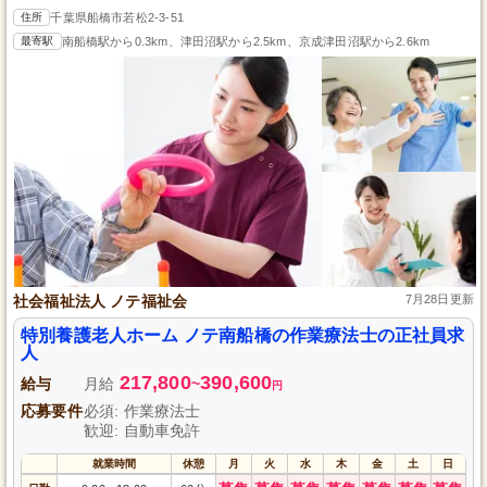
住所
千葉県船橋市若松2-3-51
最寄駅
南船橋駅から0.3km、津田沼駅から2.5km、京成津田沼駅から2.6km
社会福祉法人 ノテ福祉会
7月28日更新
特別養護老人ホーム ノテ南船橋の作業療法士の正社員求
人
217,800
390,600
給与
月給
~
円
応募要件
必須: 作業療法士
歓迎: 自動車免許
就業時間
休憩
月
火
水
木
金
土
日