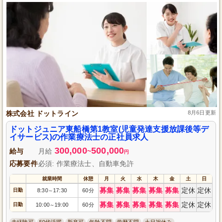
株式会社 ドットライン
8月6日更新
ドットジュニア東船橋第1教室(児童発達支援放課後等デ
イサービス)の作業療法士の正社員求人
300,000
500,000
給与
月給
~
円
応募要件
必須: 作業療法士、自動車免許
就業時間
休憩
月
火
水
木
金
土
日
募集
募集
募集
募集
募集
定休
定休
日勤
8:30
17:30
60分
～
募集
募集
募集
募集
募集
定休
定休
日勤
10:00
19:00
60分
～
未経験可
50代活躍
新卒可
年齢不問
学歴不問
土日祝休み