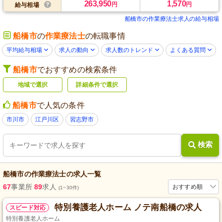
263,950
1,570
円
円
給与相場
船橋市の作業療法士求人の給与相場
船橋市
の
作業療法士
の転職事情
平均給与相場
求人の動向
求人数のトレンド
よくある質問
船橋市
でおすすめの検索条件
地域で選択
詳細条件で選択
船橋市
で人気の条件
市川市
江戸川区
習志野市
検索
船橋市
の
作業療法士
の求人一覧
67
事業所
89
求人
おすすめ順
(1~30件)
特別養護老人ホーム ノテ南船橋の求人
スピード対応
特別養護老人ホーム