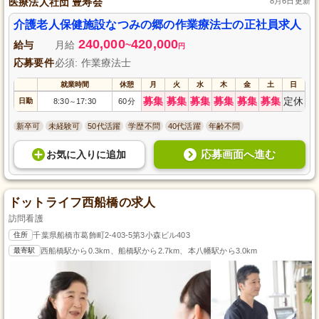
医療法人社団 豊寿会
8月6日更新
介護老人保健施設なつみの郷の作業療法士の正社員求人
240,000
420,000
給与
月給
~
円
応募要件
必須: 作業療法士
就業時間
休憩
月
火
水
木
金
土
日
募集
募集
募集
募集
募集
募集
定休
日勤
8:30
17:30
60分
～
新卒可
未経験可
50代活躍
学歴不問
40代活躍
年齢不問
応募画面へ進む
お気に入り
に
追加
ドットライフ西船橋の求人
訪問看護
住所
千葉県船橋市葛飾町2-403-5第3小森ビル403
最寄駅
西船橋駅から0.3km、船橋駅から2.7km、本八幡駅から3.0km