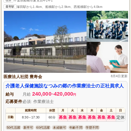
住所
千葉県船橋市夏見台4-24-1
最寄駅
塚田駅から1.4km、船橋駅から2.9km、西船橋駅から4.0km
医療法人社団 豊寿会
8月4日更新
介護老人保健施設なつみの郷の作業療法士の正社員求人
240,000
420,000
給与
月給
~
円
応募要件
必須: 作業療法士
就業時間
休憩
月
火
水
木
金
土
日
募集
募集
募集
募集
募集
募集
定休
日勤
8:30
17:30
60分
～
50代活躍
新卒可
60代活躍
未経験可
年齢不問
学歴不問