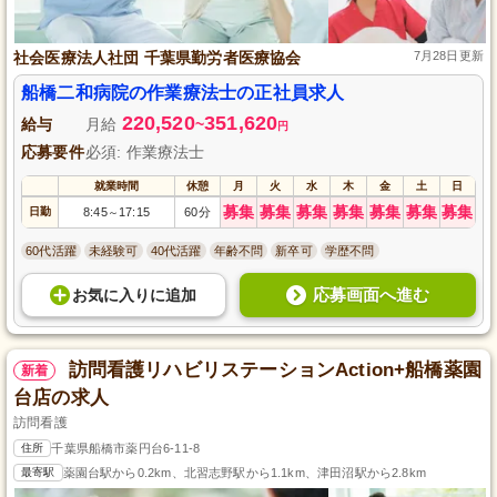
社会医療法人社団 千葉県勤労者医療協会
7月28日更新
船橋二和病院の作業療法士の正社員求人
220,520
351,620
給与
月給
~
円
応募要件
必須: 作業療法士
就業時間
休憩
月
火
水
木
金
土
日
募集
募集
募集
募集
募集
募集
募集
日勤
8:45
17:15
60分
～
60代活躍
未経験可
40代活躍
年齢不問
新卒可
学歴不問
応募画面へ進む
お気に入り
に
追加
訪問看護リハビリステーションAction+船橋薬園
新着
台店の求人
訪問看護
住所
千葉県船橋市薬円台6-11-8
最寄駅
薬園台駅から0.2km、北習志野駅から1.1km、津田沼駅から2.8km