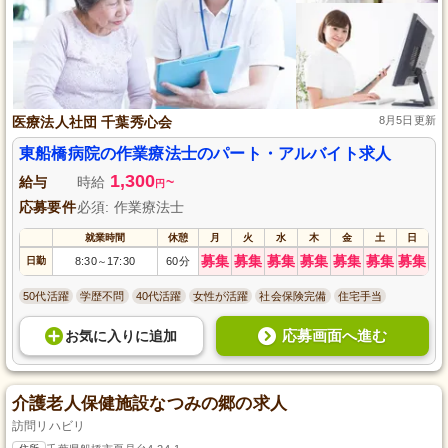
医療法人社団 千葉秀心会
8月5日更新
東船橋病院の作業療法士のパート・アルバイト求人
1,300
給与
時給
~
円
応募要件
必須: 作業療法士
就業時間
休憩
月
火
水
木
金
土
日
募集
募集
募集
募集
募集
募集
募集
日勤
8:30
17:30
60分
～
50代活躍
学歴不問
40代活躍
女性が活躍
社会保険完備
住宅手当
応募画面へ進む
お気に入り
に
追加
介護老人保健施設なつみの郷の求人
訪問リハビリ