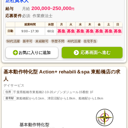
正社員求人
200,000
250,000
給与
月給
~
円
応募要件
必須: 作業療法士
就業時間
休憩
月
火
水
木
金
土
日
募集
募集
募集
募集
募集
募集
募集
日勤
9:00
17:30
60分
～
50代活躍
新卒可
未経験可
学歴不問
40代活躍
住宅手当
応募画面へ進む
お気に入り
に
追加
基本動作特化型 Action+ rehabili＆spa 東船橋店の求
人
デイサービス
住所
千葉県船橋市東船橋2-10-20メゾンダジュール15番館 1F
最寄駅
東船橋駅から0.1km、津田沼駅から1.8km、船橋駅から1.8km