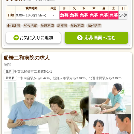
就業時間
休憩
月
火
水
木
金
土
日
急募
急募
急募
急募
急募
急募
定休
日勤
9:00
18:00(3.5h〜)
-
～
未経験可
50代活躍
学歴不問
新卒可
年齢不問
40代活躍
応募画面へ進む
お気に入り
に
追加
船橋二和病院の求人
病院
住所
千葉県船橋市二和東5-1-1
最寄駅
二和向台駅から0.4km、新鎌ヶ谷駅から3.8km、北習志野駅から3.8km