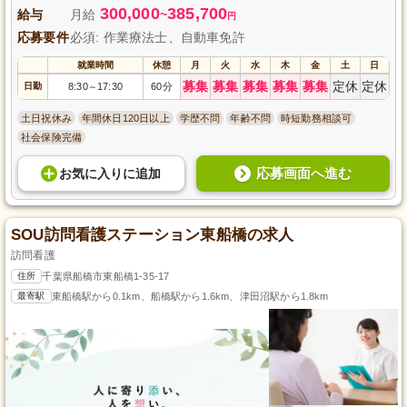
300,000
385,700
給与
月給
~
円
応募要件
必須: 作業療法士、自動車免許
就業時間
休憩
月
火
水
木
金
土
日
募集
募集
募集
募集
募集
定休
定休
日勤
8:30
17:30
60分
～
土日祝休み
年間休日120日以上
学歴不問
年齢不問
時短勤務相談可
社会保険完備
応募画面へ進む
お気に入り
に
追加
SOU訪問看護ステーション東船橋の求人
訪問看護
住所
千葉県船橋市東船橋1-35-17
最寄駅
東船橋駅から0.1km、船橋駅から1.6km、津田沼駅から1.8km