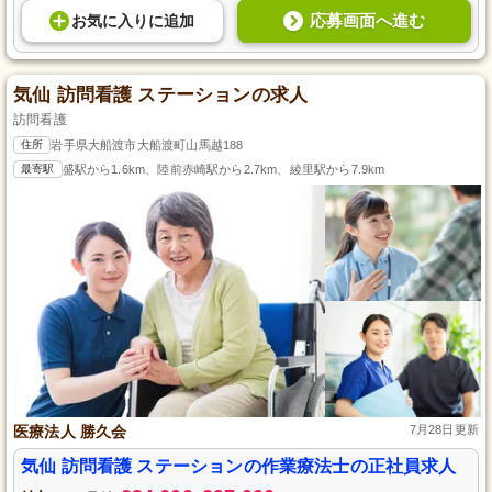
応募画面へ進む
お気に入り
に
追加
気仙 訪問看護 ステーションの求人
訪問看護
住所
岩手県大船渡市大船渡町山馬越188
最寄駅
盛駅から1.6km、陸前赤崎駅から2.7km、綾里駅から7.9km
医療法人 勝久会
7月28日更新
気仙 訪問看護 ステーションの作業療法士の正社員求人