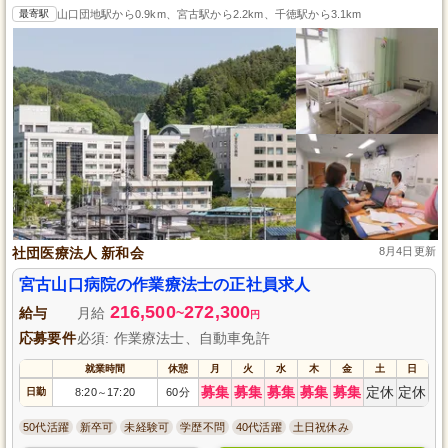
最寄駅
山口団地駅から0.9km、宮古駅から2.2km、千徳駅から3.1km
社団医療法人 新和会
8月4日更新
宮古山口病院の作業療法士の正社員求人
216,500
272,300
給与
月給
~
円
応募要件
必須: 作業療法士、自動車免許
就業時間
休憩
月
火
水
木
金
土
日
募集
募集
募集
募集
募集
定休
定休
日勤
8:20
17:20
60分
～
50代活躍
新卒可
未経験可
学歴不問
40代活躍
土日祝休み