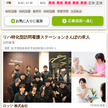
募集
募集
募集
募集
募集
定休
定休
日勤
8:30
17:30
60分
～
60代活躍
50代活躍
新卒可
40代活躍
学歴不問
土日休み
応募画面へ進む
お気に入り
に
追加
リハ特化型訪問看護ステーションさんぽの求人
訪問看護
住所
岩手県陸前高田市高田町館の沖303-1
ロッツ 株式会社
7月30日更新