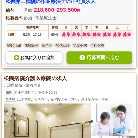
松園第二病院の作業療法士の正社員求人
218,600
293,500
給与
月給
~
円
応募要件
必須: 作業療法士
就業時間
休憩
月
火
水
木
金
土
日
募集
募集
募集
募集
募集
募集
募集
日勤
8:30
17:15
60分
～
50代活躍
未経験可
新卒可
40代活躍
学歴不問
年齢不問
応募画面へ進む
お気に入り
に
追加
松園病院介護医療院の求人
介護医療院・療養病床
住所
岩手県盛岡市北松園4-36-75
最寄駅
上米内駅から3.2km、盛岡駅から7.2km、巣子駅から3.3km