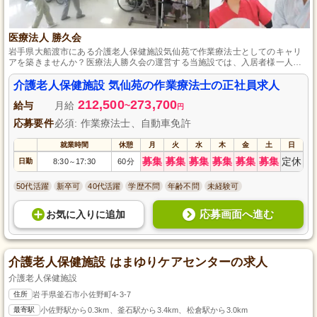
医療法人 勝久会
岩手県大船渡市にある介護老人保健施設気仙苑で作業療法士としてのキャリ
アを築きませんか？医療法人勝久会の運営する当施設では、入居者様一人ひ
とりに合わせたリハビリプランを作成し、自立支援を行います。豊富な療法
器具を使い、安定した正社員としての雇用も提供しています。風光明媚な環
介護老人保健施設 気仙苑の作業療法士の正社員求人
境で、専門的スキルを活かしながら長期的なキャリアアップを目指し、入居
212,500
273,700
者様の笑顔を一緒に増やしましょう。
給与
月給
~
円
応募要件
必須: 作業療法士、自動車免許
就業時間
休憩
月
火
水
木
金
土
日
募集
募集
募集
募集
募集
募集
定休
日勤
8:30
17:30
60分
～
50代活躍
新卒可
40代活躍
学歴不問
年齢不問
未経験可
応募画面へ進む
お気に入り
に
追加
介護老人保健施設 はまゆりケアセンターの求人
介護老人保健施設
住所
岩手県釜石市小佐野町4-3-7
最寄駅
小佐野駅から0.3km、釜石駅から3.4km、松倉駅から3.0km