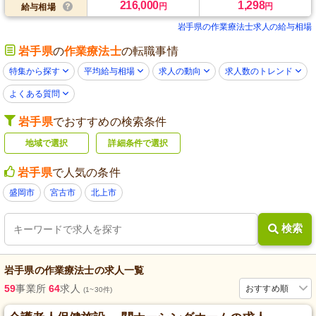
216,000
1,298
円
円
給与相場
岩手県の作業療法士求人の給与相場
岩手県
の
作業療法士
の転職事情
特集から探す
平均給与相場
求人の動向
求人数のトレンド
よくある質問
岩手県
でおすすめの検索条件
地域で選択
詳細条件で選択
岩手県
で人気の条件
盛岡市
宮古市
北上市
検索
岩手県
の
作業療法士
の求人一覧
59
事業所
64
求人
おすすめ順
(1~30件)