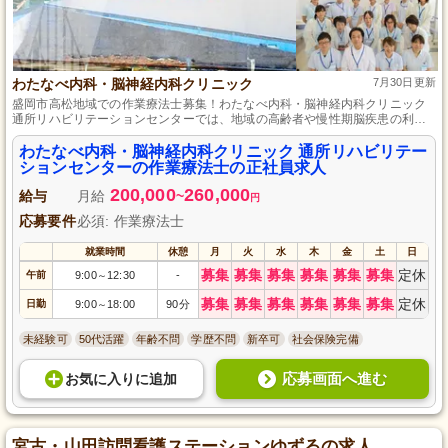
わたなべ内科・脳神経内科クリニック
7月30日更新
盛岡市高松地域での作業療法士募集！わたなべ内科・脳神経内科クリニック
通所リハビリテーションセンターでは、地域の高齢者や慢性期脳疾患の利用
者様の生活の質向上を目指しています。個別ニーズに合わせたリハビリサー
ビスの提供でやりがいのある仕事が待っています。正社員として安定した雇
わたなべ内科・脳神経内科クリニック 通所リハビリテー
用と充実した福利厚生、さらに専門スキルを高める環境が整っています。地
ションセンターの作業療法士の正社員求人
域医療に貢献しながら、一緒にキャリアを築きませんか？
200,000
260,000
給与
月給
~
円
応募要件
必須: 作業療法士
就業時間
休憩
月
火
水
木
金
土
日
募集
募集
募集
募集
募集
募集
定休
午前
9:00
12:30
-
～
募集
募集
募集
募集
募集
募集
定休
日勤
9:00
18:00
90分
～
未経験可
50代活躍
年齢不問
学歴不問
新卒可
社会保険完備
応募画面へ進む
お気に入り
に
追加
宮古・山田訪問看護ステーションゆずるの求人