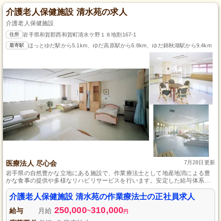
介護老人保健施設 清水苑の求人
介護老人保健施設
住所
岩手県和賀郡西和賀町清水ケ野１８地割167-1
最寄駅
ほっとゆだ駅から5.1km、ゆだ高原駅から6.8km、ゆだ錦秋湖駅から9.4km
医療法人 尽心会
7月28日更新
岩手県の自然豊かな立地にある施設で、作業療法士として地産地消による豊
かな食事の提供や多様なリハビリサービスを行います。安定した給与体系、
賞与3ヵ月分、生活をサポートする各種手当、そして週休二日制で17：30終
業のため、メリハリをつけた働き方が可能です。お客様の生活が豊かになる
介護老人保健施設 清水苑の作業療法士の正社員求人
よう親身にサポートできる方、お待ちしています。
250,000
310,000
給与
月給
~
円