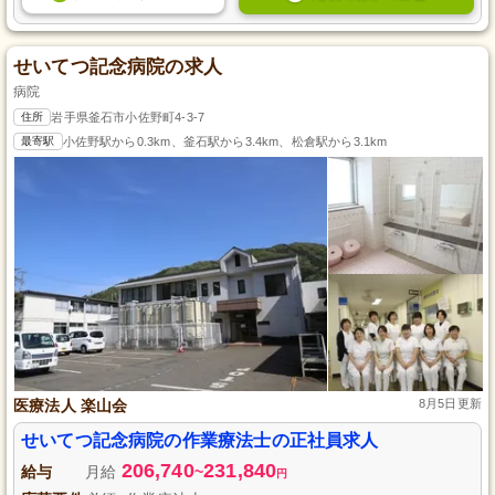
せいてつ記念病院の求人
病院
住所
岩手県釜石市小佐野町4-3-7
最寄駅
小佐野駅から0.3km、釜石駅から3.4km、松倉駅から3.1km
医療法人 楽山会
8月5日更新
せいてつ記念病院の作業療法士の正社員求人
206,740
231,840
給与
月給
~
円