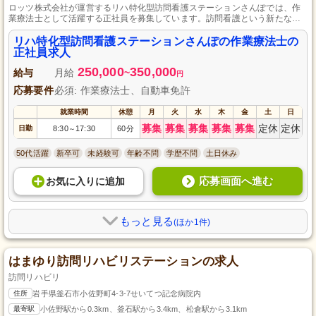
ロッツ株式会社が運営するリハ特化型訪問看護ステーションさんぽでは、作
業療法士として活躍する正社員を募集しています。訪問看護という新たなフ
ィールドで、利用者の生活の質を向上させるお仕事に挑戦しませんか？資格
や経験は不問。充実したサポート体制のもと、やりがいのある環境であなた
リハ特化型訪問看護ステーションさんぽの作業療法士の
のスキルを発揮してください。
正社員求人
250,000
350,000
給与
月給
~
円
応募要件
必須: 作業療法士、自動車免許
就業時間
休憩
月
火
水
木
金
土
日
募集
募集
募集
募集
募集
定休
定休
日勤
8:30
17:30
60分
～
50代活躍
新卒可
未経験可
年齢不問
学歴不問
土日休み
応募画面へ進む
お気に入り
に
追加
もっと見る
(ほか1件)
はまゆり訪問リハビリステーションの求人
訪問リハビリ
住所
岩手県釜石市小佐野町4-3-7せいてつ記念病院内
最寄駅
小佐野駅から0.3km、釜石駅から3.4km、松倉駅から3.1km