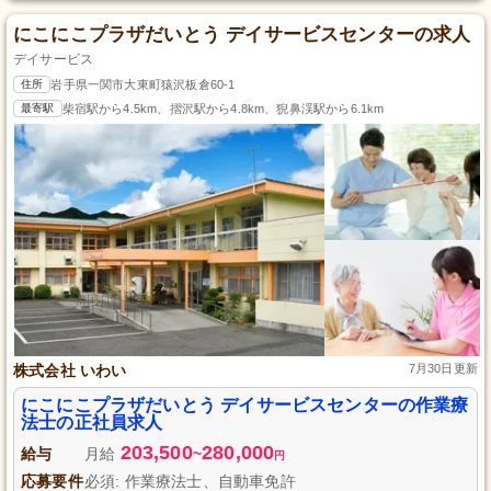
にこにこプラザだいとう デイサービスセンターの求人
デイサービス
住所
岩手県一関市大東町猿沢板倉60-1
最寄駅
柴宿駅から4.5km、摺沢駅から4.8km、猊鼻渓駅から6.1km
株式会社 いわい
7月30日更新
にこにこプラザだいとう デイサービスセンターの作業療
法士の正社員求人
203,500
280,000
給与
月給
~
円
応募要件
必須: 作業療法士、自動車免許