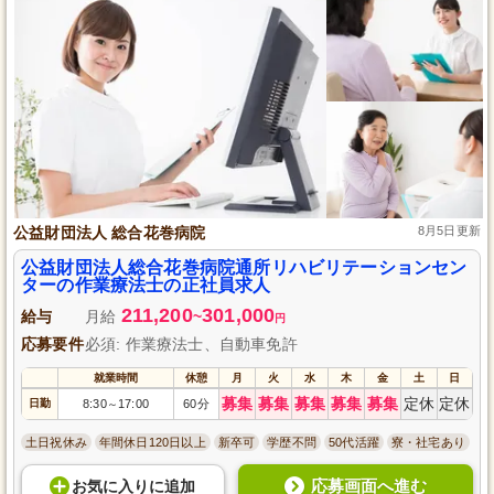
公益財団法人 総合花巻病院
8月5日更新
公益財団法人総合花巻病院通所リハビリテーションセン
ターの作業療法士の正社員求人
211,200
301,000
給与
月給
~
円
応募要件
必須: 作業療法士、自動車免許
就業時間
休憩
月
火
水
木
金
土
日
募集
募集
募集
募集
募集
定休
定休
日勤
8:30
17:00
60分
～
土日祝休み
年間休日120日以上
新卒可
学歴不問
50代活躍
寮・社宅あり
応募画面へ進む
お気に入り
に
追加