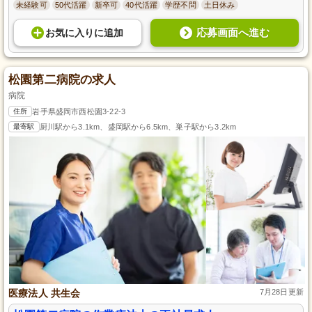
未経験可
50代活躍
新卒可
40代活躍
学歴不問
土日休み
応募画面へ進む
お気に入り
に
追加
松園第二病院の求人
病院
住所
岩手県盛岡市西松園3-22-3
最寄駅
厨川駅から3.1km、盛岡駅から6.5km、巣子駅から3.2km
医療法人 共生会
7月28日更新