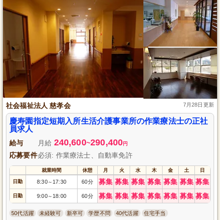
社会福祉法人 慈孝会
7月28日更新
慶寿園指定短期入所生活介護事業所の作業療法士の正社
員求人
240,600
290,400
給与
月給
~
円
応募要件
必須: 作業療法士、自動車免許
就業時間
休憩
月
火
水
木
金
土
日
募集
募集
募集
募集
募集
募集
募集
日勤
8:30
17:30
60分
～
募集
募集
募集
募集
募集
募集
募集
日勤
9:00
18:00
60分
～
50代活躍
未経験可
新卒可
学歴不問
40代活躍
住宅手当