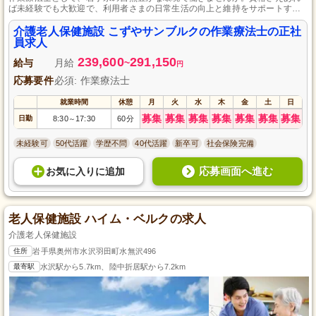
ば未経験でも大歓迎で、利用者さまの日常生活の向上と維持をサポートする
責任ある仕事です。年間休日111日で、メリハリをつけた働き方が可能です。
さらに、昇給・賞与制度が整っており、車通勤もできるため、働きやすさを
介護老人保健施設 こずやサンブルクの作業療法士の正社
重視する方には最適な環境です。
員求人
239,600
291,150
給与
月給
~
円
応募要件
必須: 作業療法士
就業時間
休憩
月
火
水
木
金
土
日
募集
募集
募集
募集
募集
募集
募集
日勤
8:30
17:30
60分
～
未経験可
50代活躍
学歴不問
40代活躍
新卒可
社会保険完備
応募画面へ進む
お気に入り
に
追加
老人保健施設 ハイム・ベルクの求人
介護老人保健施設
住所
岩手県奥州市水沢羽田町水無沢496
最寄駅
水沢駅から5.7km、陸中折居駅から7.2km