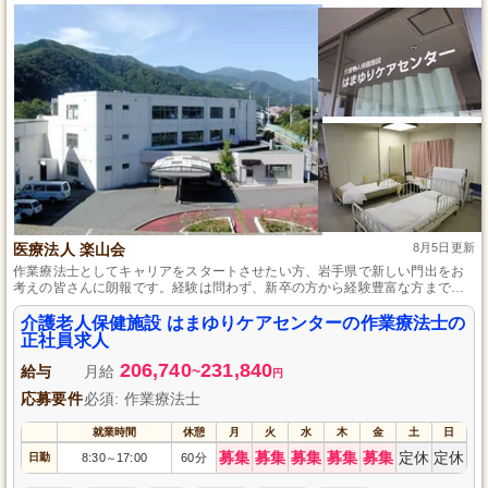
医療法人 楽山会
8月5日更新
作業療法士としてキャリアをスタートさせたい方、岩手県で新しい門出をお
考えの皆さんに朗報です。経験は問わず、新卒の方から経験豊富な方まで幅
広い年代を募集しており、給与面での配慮と明確な昇給基準（2%昇給）をご
用意しています。残業は少なめで、土日祝は基本お休み、年間休日108日とプ
介護老人保健施設 はまゆりケアセンターの作業療法士の
ライベートも大切にできます。育児や介護でのお休み制度も充実しているた
正社員求人
め、生活の変化にも柔軟に対応可能です。仕事と私生活のバランスを大切に
206,740
231,840
したい作業療法士の方に是非おすすめします。
給与
月給
~
円
応募要件
必須: 作業療法士
就業時間
休憩
月
火
水
木
金
土
日
募集
募集
募集
募集
募集
定休
定休
日勤
8:30
17:00
60分
～