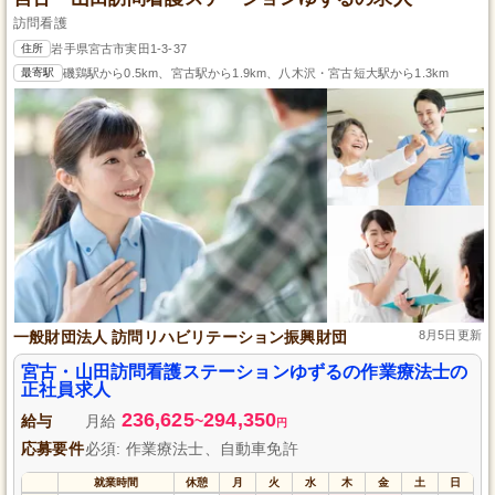
訪問看護
住所
岩手県宮古市実田1-3-37
最寄駅
磯鶏駅から0.5km、宮古駅から1.9km、八木沢・宮古短大駅から1.3km
一般財団法人 訪問リハビリテーション振興財団
8月5日更新
宮古・山田訪問看護ステーションゆずるの作業療法士の
正社員求人
236,625
294,350
給与
月給
~
円
応募要件
必須: 作業療法士、自動車免許
就業時間
休憩
月
火
水
木
金
土
日