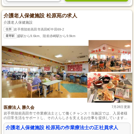
介護老人保健施設 松原苑の求人
介護老人保健施設
住所
岩手県陸前高田市高田町中田69-2
最寄駅
盛駅から9.6km、陸前赤崎駅から9.9km
医療法人 勝久会
7月28日更新
岩手県陸前高田市で作業療法士として働くチャンス！当施設では、入居者様
の日常生活をサポートし、その人らしさを支えるお仕事を提供しています。
未経験者も大歓迎で、充実した研修制度があるため安心して始められます。
安定した正社員の環境で、あなたの専門性を活かし、スキルアップが目指せ
介護老人保健施設 松原苑の作業療法士の正社員求人
る職場です。一緒に入居者様の生活を豊かにしましょう。