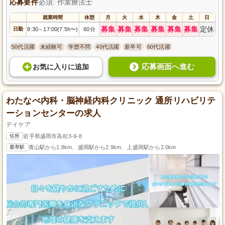
応募要件
必須: 作業療法士
就業時間
休憩
月
火
水
木
金
土
日
募集
募集
募集
募集
募集
募集
定休
日勤
8:30
17:00(7.5h〜)
60分
～
50代活躍
未経験可
学歴不問
40代活躍
新卒可
60代活躍
応募画面へ進む
お気に入り
に
追加
わたなべ内科・脳神経内科クリニック 通所リハビリテ
ーションセンターの求人
デイケア
住所
岩手県盛岡市高松3-9-8
最寄駅
青山駅から1.8km、盛岡駅から2.9km、上盛岡駅から2.0km