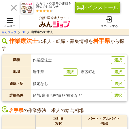
スカウトや選考の連絡を
無料インストール
通知でお知らせ
介護･医療求人サイト
メニュー
ログインする
みんジョブ
OT
岩手県のOT求人
作業療法士
岩手県
の求人・転職・募集情報を
から探
す
職種
作業療法士
選択
地域
岩手県
選択
市区町村
選択
路線・駅
指定なし
選択
詳細条件
給与/雇用形態/資格/種別など
選択
岩手県
の作業療法士求人の給与相場
正社員
パート・アルバイト
(月収)
(時給)