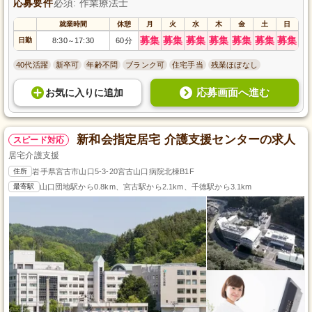
応募要件
必須: 作業療法士
就業時間
休憩
月
火
水
木
金
土
日
募集
募集
募集
募集
募集
募集
募集
日勤
8:30
17:30
60分
～
40代活躍
新卒可
年齢不問
ブランク可
住宅手当
残業ほぼなし
応募画面へ進む
お気に入り
に
追加
新和会指定居宅 介護支援センターの求人
スピード対応
居宅介護支援
住所
岩手県宮古市山口5-3-20宮古山口病院北棟B1F
最寄駅
山口団地駅から0.8km、宮古駅から2.1km、千徳駅から3.1km