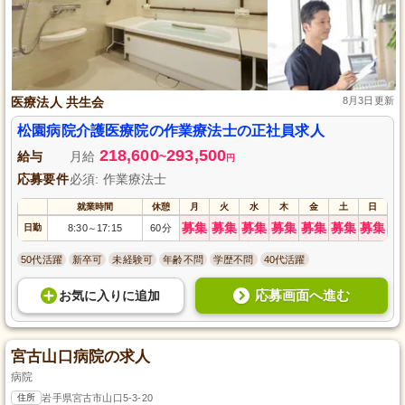
医療法人 共生会
8月3日更新
松園病院介護医療院の作業療法士の正社員求人
218,600
293,500
給与
月給
~
円
応募要件
必須: 作業療法士
就業時間
休憩
月
火
水
木
金
土
日
募集
募集
募集
募集
募集
募集
募集
日勤
8:30
17:15
60分
～
50代活躍
新卒可
未経験可
年齢不問
学歴不問
40代活躍
応募画面へ進む
お気に入り
に
追加
宮古山口病院の求人
病院
住所
岩手県宮古市山口5-3-20