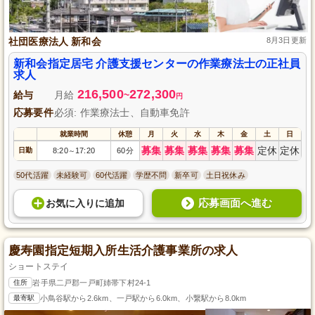
社団医療法人 新和会
8月3日更新
新和会指定居宅 介護支援センターの作業療法士の正社員
求人
216,500
272,300
給与
月給
~
円
応募要件
必須: 作業療法士、自動車免許
就業時間
休憩
月
火
水
木
金
土
日
募集
募集
募集
募集
募集
定休
定休
日勤
8:20
17:20
60分
～
50代活躍
未経験可
60代活躍
学歴不問
新卒可
土日祝休み
応募画面へ進む
お気に入り
に
追加
慶寿園指定短期入所生活介護事業所の求人
ショートステイ
住所
岩手県二戸郡一戸町姉帯下村24-1
最寄駅
小鳥谷駅から2.6km、一戸駅から6.0km、小繋駅から8.0km