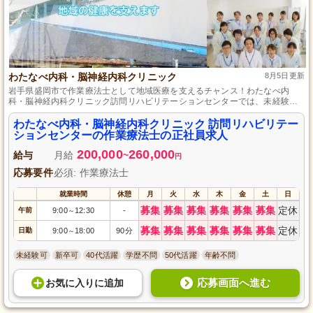
わたなべ内科・脳神経内科クリニック
8月5日更新
岩手県盛岡市で作業療法士として地域医療を支えるチャンス！わたなべ内
科・脳神経内科クリニック訪問リハビリテーションセンターでは、未経験か
らでも安心して始められる研修制度を完備しています。利用者様の自立支援
を目指し、一人ひとりに合わせたリハビリテーションプランを提供するやり
わたなべ内科・脳神経内科クリニック 訪問リハビリテー
がいのあるお仕事です。地域に根差したケアで専門性を高めながら、安定し
ションセンターの作業療法士の正社員求人
た正社員として働ける環境を提供します。
200,000
260,000
給与
月給
~
円
応募要件
必須: 作業療法士
就業時間
休憩
月
火
水
木
金
土
日
募集
募集
募集
募集
募集
募集
定休
午前
9:00
12:30
-
～
募集
募集
募集
募集
募集
募集
定休
日勤
9:00
18:00
90分
～
未経験可
新卒可
40代活躍
学歴不問
50代活躍
年齢不問
応募画面へ進む
お気に入り
に
追加