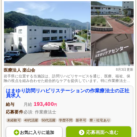
医療法人 楽山会
8月3日更新
岩手県に位置する当施設は、訪問リハビリサービスを通じ、医療、福祉、保
険の視点を組み合わせた総合的なケアを提供しています。特に作業療法士と
して働くには、人との触れ合いを大切にし、笑顔を絶やさないことが重要
で、技術や専門知識の向上にも力を入れ、地域の方々が健康でいられるよう
はまゆり訪問リハビリステーションの作業療法士の正社
サポートしています。経験や年齢を問わず、働きやすさを追求し、特別休暇
員求人
サービスも充実しており、スキルアップしたい方には最適な環境です。
193,400
給与
月給
円
応募要件
必須: 作業療法士
未経験可
40代活躍
50代活躍
学歴不問
新卒可
寮・社宅あり
応募画面へ進む
お気に入り
に
追加