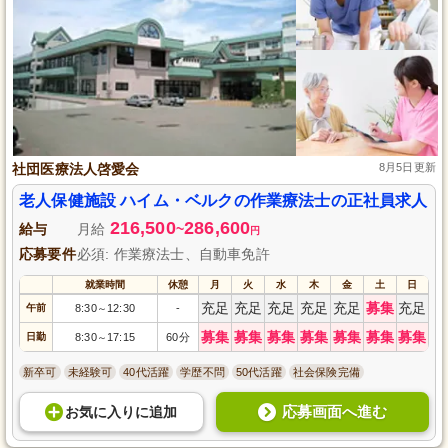
社団医療法人啓愛会
8月5日更新
老人保健施設 ハイム・ベルクの作業療法士の正社員求人
216,500
286,600
給与
月給
~
円
応募要件
必須: 作業療法士、自動車免許
就業時間
休憩
月
火
水
木
金
土
日
充足
充足
充足
充足
充足
募集
充足
午前
8:30
12:30
-
～
募集
募集
募集
募集
募集
募集
募集
日勤
8:30
17:15
60分
～
新卒可
未経験可
40代活躍
学歴不問
50代活躍
社会保険完備
応募画面へ進む
お気に入り
に
追加