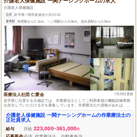
介護老人保健施設 一関ナーシングホームの求人
介護老人保健施設
住所
岩手県一関市真柴吉ケ沢20-52
最寄駅
有壁駅から2.1km、一ノ関駅から5.0km、清水原駅から3.3km
医療法人社団 仁愛会
7月28日更新
岩手県に位置する当施設では、作業療法士としてご利用者様の機能訓練業務
を担当していただける方を募集しています。作業療法士の資格があれば、介
護の経験がなくてもチャレンジいただけます。内部研修や外部研修でスキル
アップを目指せる環境と、日中のみの勤務体制でプライベートとの両立がし
介護老人保健施設 一関ナーシングホームの作業療法士の
やすい職場です。マイカー通勤も可能なため、通勤の便利さも魅力の一つで
正社員求人
す。
223,000
361,000
給与
月給
~
円
応募要件
必須: 作業療法士、自動車免許