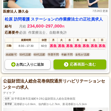
医療法人 勝久会
7月28日更新
松原 訪問看護 ステーションの作業療法士の正社員求人
234,600
297,000
給与
月給
~
円
応募要件
必須: 作業療法士、自動車免許
就業時間
休憩
月
火
水
木
金
土
日
募集
募集
募集
募集
募集
募集
募集
日勤
8:30
17:30
60分
～
未経験可
50代活躍
60代活躍
学歴不問
年齢不問
女性が活躍
応募画面へ進む
お気に入り
に
追加
公益財団法人総合花巻病院通所リハビリテーションセ
ンターの求人
デイケア
住所
岩手県花巻市花城町4-28公益財団法人総合花巻病院
最寄駅
花巻駅から0.6km、似内駅から2.7km、新花巻駅から5.1km