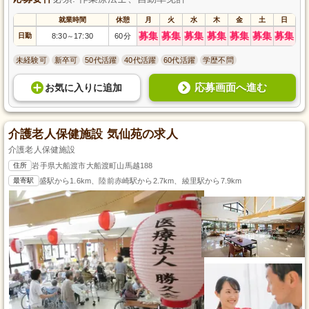
就業時間
休憩
月
火
水
木
金
土
日
募集
募集
募集
募集
募集
募集
募集
日勤
8:30
17:30
60分
～
未経験可
新卒可
50代活躍
40代活躍
60代活躍
学歴不問
応募画面へ進む
お気に入り
に
追加
介護老人保健施設 気仙苑の求人
介護老人保健施設
住所
岩手県大船渡市大船渡町山馬越188
最寄駅
盛駅から1.6km、陸前赤崎駅から2.7km、綾里駅から7.9km