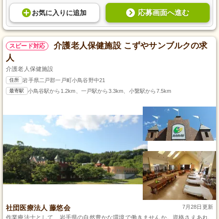
応募画面へ進む
お気に入り
に
追加
介護老人保健施設 こずやサンブルクの求
スピード対応
人
介護老人保健施設
住所
岩手県二戸郡一戸町小鳥谷野中21
最寄駅
小鳥谷駅から1.2km、一戸駅から3.3km、小繋駅から7.5km
社団医療法人 藤悠会
7月28日更新
作業療法士として、岩手県の自然豊かな環境で働きませんか。資格さえあれ