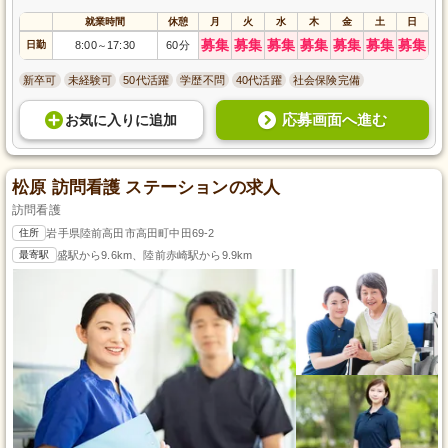
就業時間
休憩
月
火
水
木
金
土
日
募集
募集
募集
募集
募集
募集
募集
日勤
8:00
17:30
60分
～
新卒可
未経験可
50代活躍
学歴不問
40代活躍
社会保険完備
応募画面へ進む
お気に入り
に
追加
松原 訪問看護 ステーションの求人
訪問看護
住所
岩手県陸前高田市高田町中田69-2
最寄駅
盛駅から9.6km、陸前赤崎駅から9.9km