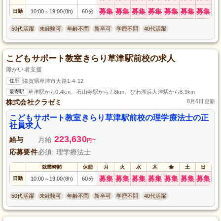
募集
募集
募集
募集
募集
募集
募集
日勤
10:00
19:00(8h)
60分
～
50代活躍
未経験可
年齢不問
新卒可
学歴不問
40代活躍
こどもサポート教室きらり草津駅前校の求人
障がい者支援
住所
滋賀県草津市大路1-4-12
最寄駅
草津駅から0.4km、石山寺駅から7.8km、びわ湖浜大津駅から8.9km
株式会社クラゼミ
8月6日更新
こどもサポート教室きらり草津駅前校の理学療法士の正
社員求人
223,630
給与
月給
~
円
応募要件
必須: 理学療法士
就業時間
休憩
月
火
水
木
金
土
日
募集
募集
募集
募集
募集
募集
募集
日勤
10:00
19:00(8h)
60分
～
50代活躍
未経験可
年齢不問
新卒可
学歴不問
40代活躍