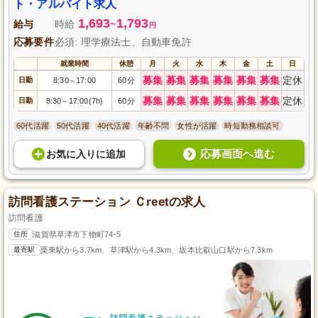
ト・アルバイト求人
1,693
1,793
給与
時給
~
円
応募要件
必須: 理学療法士、自動車免許
就業時間
休憩
月
火
水
木
金
土
日
募集
募集
募集
募集
募集
募集
定休
日勤
8:30
17:00
60分
～
募集
募集
募集
募集
募集
募集
定休
日勤
8:30
17:00(7h)
60分
～
60代活躍
50代活躍
40代活躍
年齢不問
女性が活躍
時短勤務相談可
応募画面へ進む
お気に入り
に
追加
訪問看護ステーション Ｃreetの求人
訪問看護
住所
滋賀県草津市下物町74-5
最寄駅
栗東駅から3.7km、草津駅から4.3km、坂本比叡山口駅から7.3km