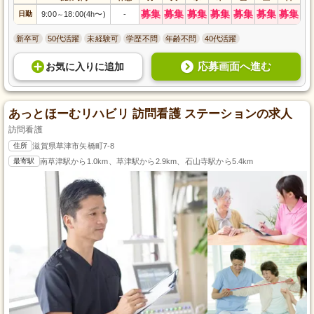
募集
募集
募集
募集
募集
募集
募集
日勤
9:00
18:00(4h〜)
-
～
新卒可
50代活躍
未経験可
学歴不問
年齢不問
40代活躍
応募画面へ進む
お気に入り
に
追加
あっとほーむリハビリ 訪問看護 ステーションの求人
訪問看護
住所
滋賀県草津市矢橋町7-8
最寄駅
南草津駅から1.0km、草津駅から2.9km、石山寺駅から5.4km