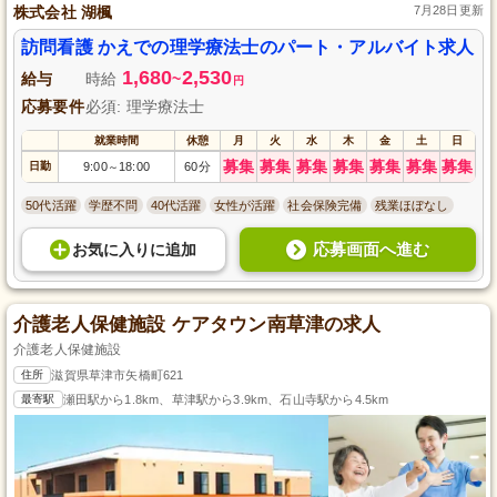
株式会社 湖楓
7月28日更新
訪問看護 かえでの理学療法士のパート・アルバイト求人
1,680
2,530
給与
時給
~
円
応募要件
必須: 理学療法士
就業時間
休憩
月
火
水
木
金
土
日
募集
募集
募集
募集
募集
募集
募集
日勤
9:00
18:00
60分
～
50代活躍
学歴不問
40代活躍
女性が活躍
社会保険完備
残業ほぼなし
応募画面へ進む
お気に入り
に
追加
介護老人保健施設 ケアタウン南草津の求人
介護老人保健施設
住所
滋賀県草津市矢橋町621
最寄駅
瀬田駅から1.8km、草津駅から3.9km、石山寺駅から4.5km