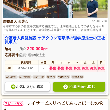
医療法人 芙蓉会
7月28日更新
草津市で心身の自立を支援する施設では、理学療法士としての新たなキャリ
アを築いていただけます。老健勤務未経験の方も歓迎し、多職種協働を通じ
て、利用者様一人ひとりに合わせたリハビリテーションを提供しています。
子育て中の方も安心の託児所完備、充実した諸手当と退職金制度で長期的な
介護老人保健施設 ケアタウン南草津の理学療法士の正社
勤務が可能です。
員求人
220,000
給与
月給
~
円
応募要件
必須: 理学療法士
就業時間
休憩
月
火
水
木
金
土
日
募集
募集
募集
募集
募集
募集
募集
日勤
8:30
17:00
-
～
未経験可
50代活躍
年齢不問
新卒可
40代活躍
学歴不問
応募画面へ進む
お気に入り
に
追加
デイサービスリハビリあっとほーむの求
スピード対応
人