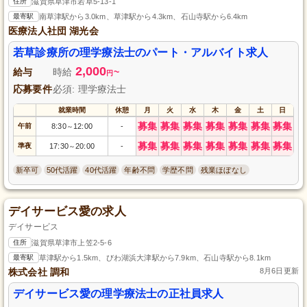
住所
滋賀県草津市若草5-13-1
最寄駅
南草津駅から3.0km、草津駅から4.3km、石山寺駅から6.4km
医療法人社団 湖光会
若草診療所の理学療法士のパート・アルバイト求人
2,000
給与
時給
~
円
応募要件
必須: 理学療法士
就業時間
休憩
月
火
水
木
金
土
日
募集
募集
募集
募集
募集
募集
募集
午前
8:30
12:00
-
～
募集
募集
募集
募集
募集
募集
募集
準夜
17:30
20:00
-
～
新卒可
50代活躍
40代活躍
年齢不問
学歴不問
残業ほぼなし
デイサービス愛の求人
デイサービス
住所
滋賀県草津市上笠2-5-6
最寄駅
草津駅から1.5km、びわ湖浜大津駅から7.9km、石山寺駅から8.1km
株式会社 調和
8月6日更新
デイサービス愛の理学療法士の正社員求人