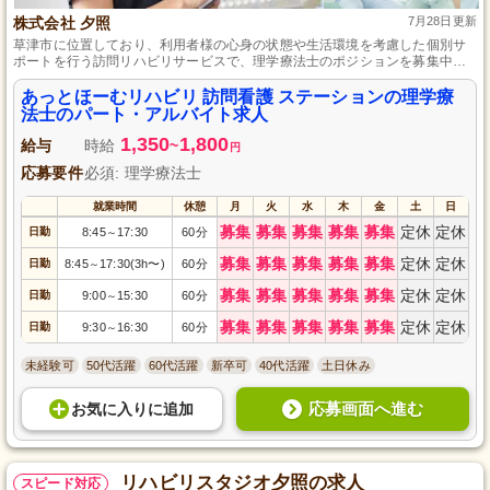
株式会社 夕照
7月28日更新
草津市に位置しており、利用者様の心身の状態や生活環境を考慮した個別サ
ポートを行う訪問リハビリサービスで、理学療法士のポジションを募集中で
す。訪問リハビリ業務未経験者も、先輩スタッフによる手厚いフォローがあ
るため、安心してスタートできます。勤務日数や時間も相談可能で、プライ
あっとほーむリハビリ 訪問看護 ステーションの理学療
ベートとのバランスを大切にしながら働けます。
法士のパート・アルバイト求人
1,350
1,800
給与
時給
~
円
応募要件
必須: 理学療法士
就業時間
休憩
月
火
水
木
金
土
日
募集
募集
募集
募集
募集
定休
定休
日勤
8:45
17:30
60分
～
募集
募集
募集
募集
募集
定休
定休
日勤
8:45
17:30(3h〜)
60分
～
募集
募集
募集
募集
募集
定休
定休
日勤
9:00
15:30
60分
～
募集
募集
募集
募集
募集
定休
定休
日勤
9:30
16:30
60分
～
未経験可
50代活躍
60代活躍
新卒可
40代活躍
土日休み
応募画面へ進む
お気に入り
に
追加
リハビリスタジオ夕照の求人
スピード対応