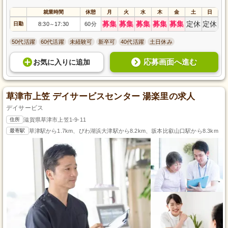
就業時間
休憩
月
火
水
木
金
土
日
募集
募集
募集
募集
募集
定休
定休
日勤
8:30
17:30
60分
～
50代活躍
60代活躍
未経験可
新卒可
40代活躍
土日休み
応募画面へ進む
お気に入り
に
追加
草津市上笠 デイサービスセンター 湯楽里の求人
デイサービス
住所
滋賀県草津市上笠1-9-11
最寄駅
草津駅から1.7km、びわ湖浜大津駅から8.2km、坂本比叡山口駅から8.3km