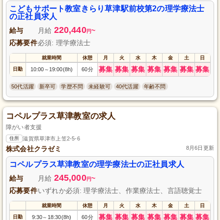
こどもサポート教室きらり草津駅前校第2の理学療法士
の正社員求人
220,440
給与
月給
~
円
応募要件
必須: 理学療法士
就業時間
休憩
月
火
水
木
金
土
日
募集
募集
募集
募集
募集
募集
募集
日勤
10:00
19:00(8h)
60分
～
50代活躍
新卒可
学歴不問
未経験可
40代活躍
年齢不問
コペルプラス草津教室の求人
障がい者支援
住所
滋賀県草津市上笠2-5-6
株式会社クラゼミ
8月6日更新
コペルプラス草津教室の理学療法士の正社員求人
245,000
給与
月給
~
円
応募要件
いずれか必須: 理学療法士、作業療法士、言語聴覚士
就業時間
休憩
月
火
水
木
金
土
日
募集
募集
募集
募集
募集
募集
募集
日勤
9:30
18:30(8h)
60分
～