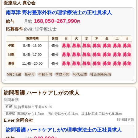
医療法人 真心会
南草津 野村整形外科の理学療法士の正社員求人
168,050
267,990
給与
月給
~
円
応募要件
必須: 理学療法士
就業時間
休憩
月
火
水
木
金
土
日
募集
募集
募集
募集
募集
募集
募集
午前
8:45
13:00
45分
～
募集
募集
募集
募集
募集
募集
募集
日勤
8:45
17:00
45分
～
募集
募集
募集
募集
募集
募集
募集
遅番
11:45
20:00
45分
～
50代活躍
新卒可
年齢不問
学歴不問
40代活躍
社会保険完備
訪問看護 ハートケアしがの求人
訪問看護
住所
滋賀県草津市平井4-5-25
最寄駅
草津駅から1.2km、石山寺駅から9.1km、坂本比叡山口駅から9.3km
E.ver 合同会社
8月6日更新
訪問看護 ハートケアしがの理学療法士の正社員求人