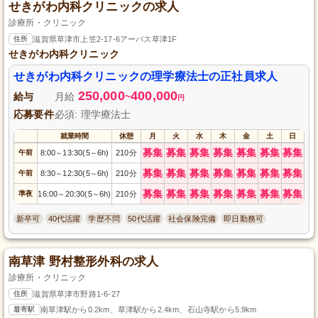
せきがわ内科クリニックの求人
診療所・クリニック
住所
滋賀県草津市上笠2-17-6アーバス草津1F
せきがわ内科クリニック
せきがわ内科クリニックの理学療法士の正社員求人
250,000
400,000
給与
月給
~
円
応募要件
必須: 理学療法士
就業時間
休憩
月
火
水
木
金
土
日
募集
募集
募集
募集
募集
募集
募集
午前
8:00
13:30(5
6h)
210分
～
～
募集
募集
募集
募集
募集
募集
募集
午前
8:30
12:30(5
6h)
210分
～
～
募集
募集
募集
募集
募集
募集
募集
準夜
16:00
20:30(5
6h)
210分
～
～
新卒可
40代活躍
学歴不問
50代活躍
社会保険完備
即日勤務可
南草津 野村整形外科の求人
診療所・クリニック
住所
滋賀県草津市野路1-6-27
最寄駅
南草津駅から0.2km、草津駅から2.4km、石山寺駅から5.9km