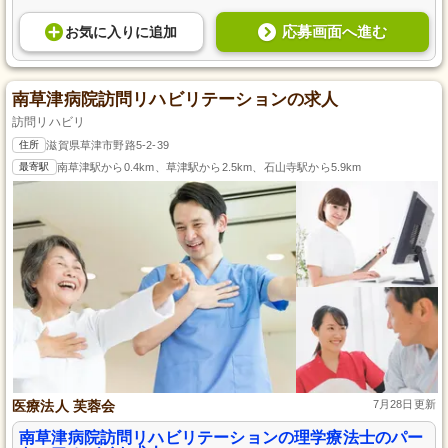
応募画面へ進む
お気に入り
に
追加
南草津病院訪問リハビリテーションの求人
訪問リハビリ
住所
滋賀県草津市野路5-2-39
最寄駅
南草津駅から0.4km、草津駅から2.5km、石山寺駅から5.9km
医療法人 芙蓉会
7月28日更新
南草津病院訪問リハビリテーションの理学療法士のパー