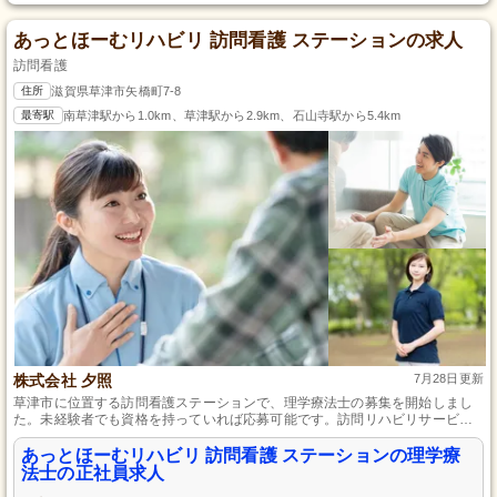
あっとほーむリハビリ 訪問看護 ステーションの求人
訪問看護
住所
滋賀県草津市矢橋町7-8
最寄駅
南草津駅から1.0km、草津駅から2.9km、石山寺駅から5.4km
株式会社 夕照
7月28日更新
草津市に位置する訪問看護ステーションで、理学療法士の募集を開始しまし
た。未経験者でも資格を持っていれば応募可能です。訪問リハビリサービス
を通じて、地域の方々の健康と生活の質の向上に貢献できる仕事です。先輩
職員が一から丁寧に指導するので、安心して成長していくことができます。
あっとほーむリハビリ 訪問看護 ステーションの理学療
法士の正社員求人