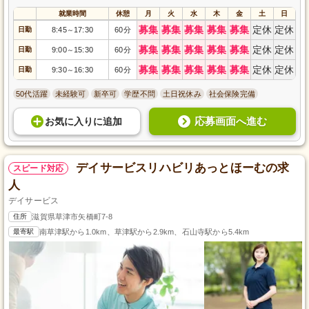
就業時間
休憩
月
火
水
木
金
土
日
募集
募集
募集
募集
募集
定休
定休
日勤
8:45
17:30
60分
～
募集
募集
募集
募集
募集
定休
定休
日勤
9:00
15:30
60分
～
募集
募集
募集
募集
募集
定休
定休
日勤
9:30
16:30
60分
～
50代活躍
未経験可
新卒可
学歴不問
土日祝休み
社会保険完備
応募画面へ進む
お気に入り
に
追加
デイサービスリハビリあっとほーむの求
スピード対応
人
デイサービス
住所
滋賀県草津市矢橋町7-8
最寄駅
南草津駅から1.0km、草津駅から2.9km、石山寺駅から5.4km