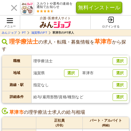
スカウトや選考の連絡を
無料インストール
通知でお知らせ
介護･医療求人サイト
メニュー
ログインする
みんジョブ
PT
滋賀県のPT
草津市のPT求人
理学療法士
草津市
の求人・転職・募集情報を
から探
す
職種
理学療法士
選択
地域
滋賀県
選択
草津市
選択
路線・駅
指定なし
選択
詳細条件
給与/雇用形態/資格/種別など
選択
草津市
の理学療法士求人の給与相場
正社員
パート・アルバイト
(月収)
(時給)