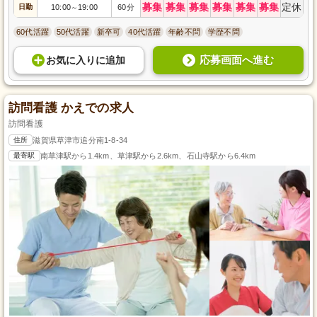
募集
募集
募集
募集
募集
募集
定休
日勤
10:00
19:00
60分
～
60代活躍
50代活躍
新卒可
40代活躍
年齢不問
学歴不問
応募画面へ進む
お気に入り
に
追加
訪問看護 かえでの求人
訪問看護
住所
滋賀県草津市追分南1-8-34
最寄駅
南草津駅から1.4km、草津駅から2.6km、石山寺駅から6.4km