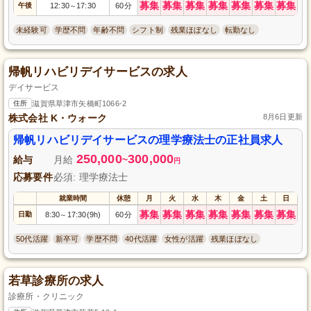
募集
募集
募集
募集
募集
募集
募集
午後
12:30
17:30
60分
～
未経験可
学歴不問
年齢不問
シフト制
残業ほぼなし
転勤なし
帰帆リハビリデイサービスの求人
デイサービス
住所
滋賀県草津市矢橋町1066-2
株式会社 K・ウォーク
8月6日更新
帰帆リハビリデイサービスの理学療法士の正社員求人
250,000
300,000
給与
月給
~
円
応募要件
必須: 理学療法士
就業時間
休憩
月
火
水
木
金
土
日
募集
募集
募集
募集
募集
募集
募集
日勤
8:30
17:30(9h)
60分
～
50代活躍
新卒可
学歴不問
40代活躍
女性が活躍
残業ほぼなし
若草診療所の求人
診療所・クリニック