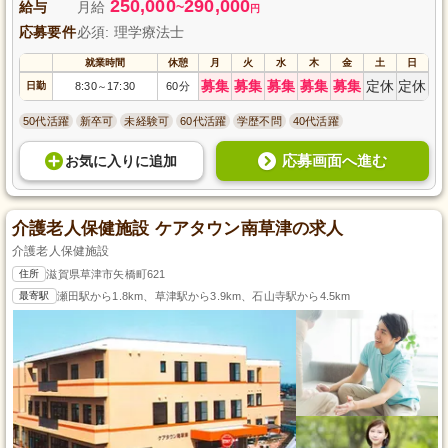
250,000
290,000
給与
月給
~
円
応募要件
必須: 理学療法士
就業時間
休憩
月
火
水
木
金
土
日
募集
募集
募集
募集
募集
定休
定休
日勤
8:30
17:30
60分
～
50代活躍
新卒可
未経験可
60代活躍
学歴不問
40代活躍
応募画面へ進む
お気に入り
に
追加
介護老人保健施設 ケアタウン南草津の求人
介護老人保健施設
住所
滋賀県草津市矢橋町621
最寄駅
瀬田駅から1.8km、草津駅から3.9km、石山寺駅から4.5km