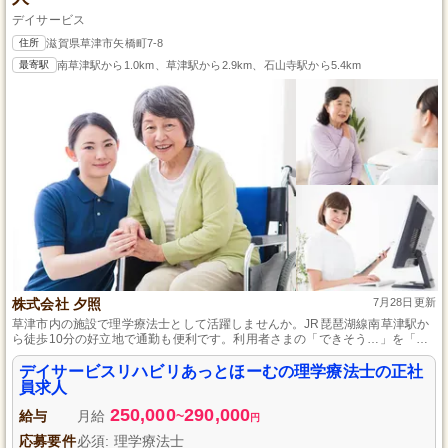
デイサービス
住所
滋賀県草津市矢橋町7-8
最寄駅
南草津駅から1.0km、草津駅から2.9km、石山寺駅から5.4km
株式会社 夕照
7月28日更新
草津市内の施設で理学療法士として活躍しませんか。JR琵琶湖線南草津駅か
ら徒歩10分の好立地で通勤も便利です。利用者さまの「できそう…」を「で
きる」へと導くことを理念に、笑顔とやる気を引き出すサポートを行いま
す。新たな理学療法士も経験豊富なスタッフが丁寧に指導するので、安心し
デイサービスリハビリあっとほーむの理学療法士の正社
て仕事を始められます。
員求人
250,000
290,000
給与
月給
~
円
応募要件
必須: 理学療法士