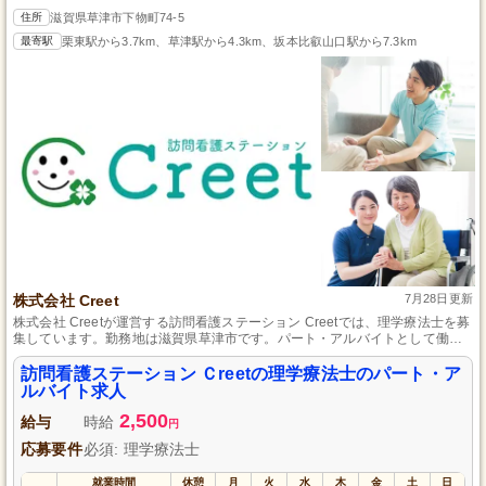
住所
滋賀県草津市下物町74-5
最寄駅
栗東駅から3.7km、草津駅から4.3km、坂本比叡山口駅から7.3km
株式会社 Creet
7月28日更新
株式会社 Creetが運営する訪問看護ステーション Creetでは、理学療法士を募
集しています。勤務地は滋賀県草津市です。パート・アルバイトとして働き
やすい環境を提供しています。あなたの専門知識を活かして、地域の皆様の
健康をサポートしませんか？ご応募お待ちしております。
訪問看護ステーション Ｃreetの理学療法士のパート・ア
ルバイト求人
2,500
給与
時給
円
応募要件
必須: 理学療法士
就業時間
休憩
月
火
水
木
金
土
日