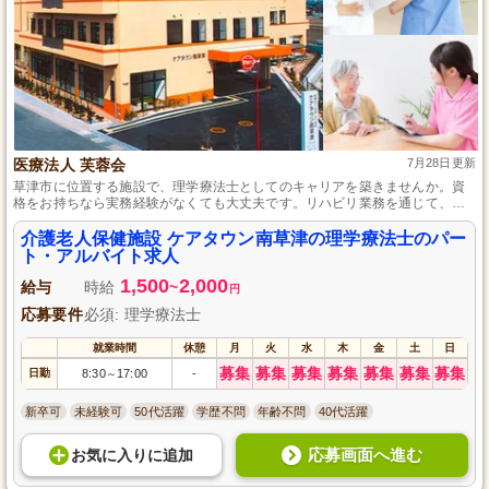
医療法人 芙蓉会
7月28日更新
草津市に位置する施設で、理学療法士としてのキャリアを築きませんか。資
格をお持ちなら実務経験がなくても大丈夫です。リハビリ業務を通じて、利
用者様のサポートを行います。週末はお休みで、通勤手当も充実しており、
ワークライフバランスを保ちやすい職場です。
介護老人保健施設 ケアタウン南草津の理学療法士のパー
ト・アルバイト求人
1,500
2,000
給与
時給
~
円
応募要件
必須: 理学療法士
就業時間
休憩
月
火
水
木
金
土
日
募集
募集
募集
募集
募集
募集
募集
日勤
8:30
17:00
-
～
新卒可
未経験可
50代活躍
学歴不問
年齢不問
40代活躍
応募画面へ進む
お気に入り
に
追加