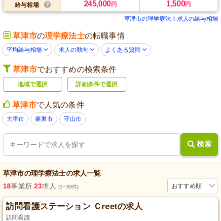
245,000
1,500
円
円
給与相場
草津市の理学療法士求人の給与相場
草津市
の
理学療法士
の転職事情
平均給与相場
求人の動向
よくある質問
草津市
でおすすめの検索条件
地域で選択
詳細条件で選択
草津市
で人気の条件
大津市
栗東市
守山市
検索
草津市
の
理学療法士
の求人一覧
18
事業所
23
求人
おすすめ順
(1~30件)
訪問看護ステーション Ｃreetの求人
訪問看護