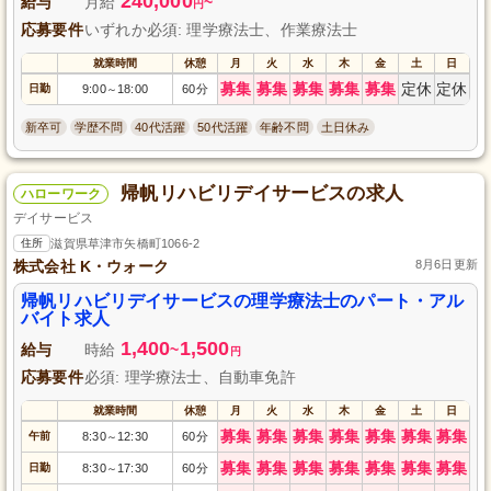
240,000
給与
月給
~
円
応募要件
いずれか必須: 理学療法士、作業療法士
就業時間
休憩
月
火
水
木
金
土
日
募集
募集
募集
募集
募集
定休
定休
日勤
9:00
18:00
60分
～
新卒可
学歴不問
40代活躍
50代活躍
年齢不問
土日休み
帰帆リハビリデイサービスの求人
ハローワーク
デイサービス
住所
滋賀県草津市矢橋町1066-2
株式会社 K・ウォーク
8月6日更新
帰帆リハビリデイサービスの理学療法士のパート・アル
バイト求人
1,400
1,500
給与
時給
~
円
応募要件
必須: 理学療法士、自動車免許
就業時間
休憩
月
火
水
木
金
土
日
募集
募集
募集
募集
募集
募集
募集
午前
8:30
12:30
60分
～
募集
募集
募集
募集
募集
募集
募集
日勤
8:30
17:30
60分
～