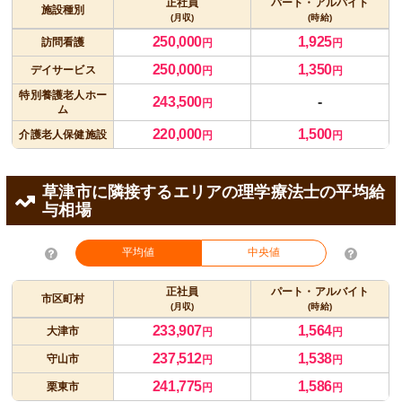
正社員
パート・アルバイト
施設種別
(月収)
(時給)
250,000
1,925
訪問看護
円
円
250,000
1,350
デイサービス
円
円
特別養護老人ホー
243,500
-
円
ム
220,000
1,500
介護老人保健施設
円
円
草津市に隣接するエリアの理学療法士の平均給
与相場
平均値
中央値
正社員
パート・アルバイト
市区町村
(月収)
(時給)
233,907
1,564
大津市
円
円
237,512
1,538
守山市
円
円
241,775
1,586
栗東市
円
円