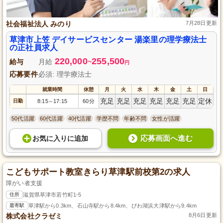
社会福祉法人 みのり
7月28日更新
草津市上笠 デイサービスセンター 湯楽里の理学療法士
の正社員求人
220,000
255,500
給与
月給
~
円
応募要件
必須: 理学療法士
就業時間
休憩
月
火
水
木
金
土
日
充足
充足
充足
充足
充足
充足
定休
日勤
8:15
17:15
60分
～
50代活躍
60代活躍
40代活躍
学歴不問
年齢不問
女性が活躍
応募画面へ進む
お気に入り
に
追加
こどもサポート教室きらり草津駅前校第2の求人
障がい者支援
住所
滋賀県草津市若竹町1-5
最寄駅
草津駅から0.3km、石山寺駅から8.4km、びわ湖浜大津駅から9.4km
株式会社クラゼミ
8月6日更新