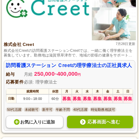
株式会社 Creet
7月28日更新
株式会社Creetの訪問看護ステーションCreetでは、一緒に働く理学療法士を
募集しています。勤務地は滋賀県草津市で、地域の皆様の健康をサポートす
るお仕事です。資格や経験は問いませんので、どなたでもチャレンジ可能で
す。正社員として安定した環境でキャリアを築きたい方、ぜひご応募くださ
訪問看護ステーション Ｃreetの理学療法士の正社員求人
い。共に地域医療を盛り上げましょう！
250,000
400,000
給与
月給
~
円
応募要件
必須: 理学療法士
就業時間
休憩
月
火
水
木
金
土
日
募集
募集
募集
募集
募集
募集
募集
日勤
9:00
18:00
60分
～
50代活躍
未経験可
新卒可
年齢不問
40代活躍
時短勤務相談可
応募画面へ進む
お気に入り
に
追加