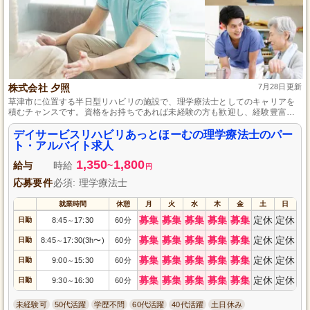
株式会社 夕照
7月28日更新
草津市に位置する半日型リハビリの施設で、理学療法士としてのキャリアを
積むチャンスです。資格をお持ちであれば未経験の方も歓迎し、経験豊富な
スタッフが丁寧に指導しますので、安心してご応募ください。最寄り駅から
徒歩10分の好立地で、マイカー通勤も可能です。
デイサービスリハビリあっとほーむの理学療法士のパー
ト・アルバイト求人
1,350
1,800
給与
時給
~
円
応募要件
必須: 理学療法士
就業時間
休憩
月
火
水
木
金
土
日
募集
募集
募集
募集
募集
定休
定休
日勤
8:45
17:30
60分
～
募集
募集
募集
募集
募集
定休
定休
日勤
8:45
17:30(3h〜)
60分
～
募集
募集
募集
募集
募集
定休
定休
日勤
9:00
15:30
60分
～
募集
募集
募集
募集
募集
定休
定休
日勤
9:30
16:30
60分
～
未経験可
50代活躍
学歴不問
60代活躍
40代活躍
土日休み