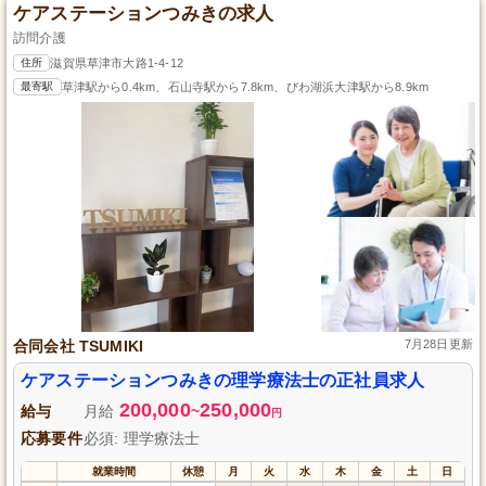
ケアステーションつみきの求人
訪問介護
住所
滋賀県草津市大路1-4-12
最寄駅
草津駅から0.4km、石山寺駅から7.8km、びわ湖浜大津駅から8.9km
合同会社 TSUMIKI
7月28日更新
ケアステーションつみきの理学療法士の正社員求人
200,000
250,000
給与
月給
~
円
応募要件
必須: 理学療法士
就業時間
休憩
月
火
水
木
金
土
日