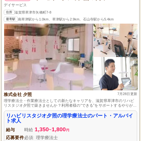
デイサービス
住所
滋賀県草津市矢橋町7-8
最寄駅
南草津駅から1.0km、草津駅から2.9km、石山寺駅から5.4km
株式会社 夕照
7月28日更新
理学療法士・作業療法士としての新たなキャリアを、滋賀県草津市のリハビ
リスタジオ夕照で築きませんか？利用者様の“できる”をサポートするやりがい
のあるお仕事です。未経験でも安心の研修サポートあり。柔軟な勤務体系と
充実した福利厚生でプライベートも充実。パート・アルバイトでもキャリア
リハビリスタジオ夕照の理学療法士のパート・アルバイ
アップが可能な環境で、私たちと一緒に生活の質の向上を目指しましょう。
ト求人
1,350
1,800
給与
時給
~
円
応募要件
必須: 理学療法士