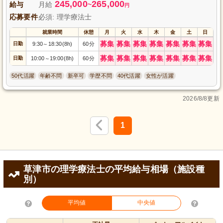
245,000
265,000
給与
月給
~
円
応募要件
必須: 理学療法士
就業時間
休憩
月
火
水
木
金
土
日
募集
募集
募集
募集
募集
募集
募集
日勤
9:30
18:30(8h)
60分
～
募集
募集
募集
募集
募集
募集
募集
日勤
10:00
19:00(8h)
60分
～
50代活躍
年齢不問
新卒可
学歴不問
40代活躍
女性が活躍
2026/8/8更新
1
草津市の理学療法士の平均給与相場（施設種
別）
平均値
中央値