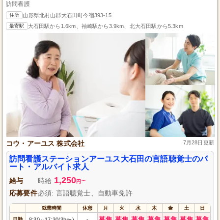
訪問看護
住所
山形県北村山郡大石田町今宿393-15
最寄駅
大石田駅から1.6km、袖崎駅から3.9km、北大石田駅から5.3km
コウ・アーユス 株式会社
7月28日更新
訪問看護ステーションアーユス大石田の言語聴覚士のパ
ート・アルバイト求人
1,250
給与
時給
~
円
応募要件
必須: 言語聴覚士、自動車免許
就業時間
休憩
月
火
水
木
金
土
日
募集
募集
募集
募集
募集
募集
募集
日勤
8:30
17:30(3h〜)
-
～