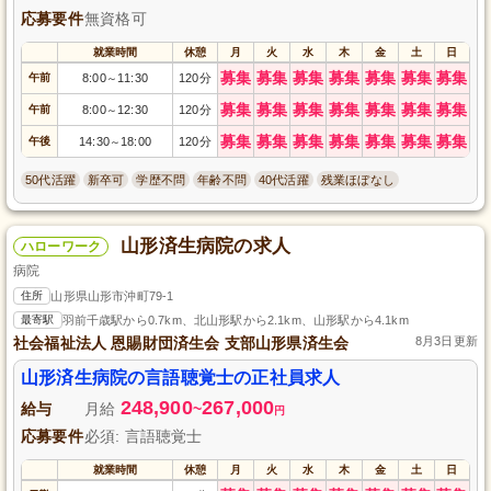
応募要件
無資格可
就業時間
休憩
月
火
水
木
金
土
日
募集
募集
募集
募集
募集
募集
募集
午前
8:00
11:30
120分
～
募集
募集
募集
募集
募集
募集
募集
午前
8:00
12:30
120分
～
募集
募集
募集
募集
募集
募集
募集
午後
14:30
18:00
120分
～
50代活躍
新卒可
学歴不問
年齢不問
40代活躍
残業ほぼなし
山形済生病院の求人
ハローワーク
病院
住所
山形県山形市沖町79-1
最寄駅
羽前千歳駅から0.7km、北山形駅から2.1km、山形駅から4.1km
社会福祉法人 恩賜財団済生会 支部山形県済生会
8月3日更新
山形済生病院の言語聴覚士の正社員求人
248,900
267,000
給与
月給
~
円
応募要件
必須: 言語聴覚士
就業時間
休憩
月
火
水
木
金
土
日