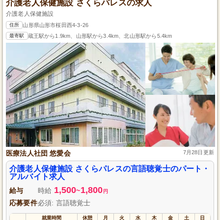
介護老人保健施設 さくらパレスの求人
介護老人保健施設
住所
山形県山形市桜田西4-3-26
最寄駅
蔵王駅から1.9km、山形駅から3.4km、北山形駅から5.4km
医療法人社団 悠愛会
7月28日更新
介護老人保健施設 さくらパレスの言語聴覚士のパート・
アルバイト求人
1,500
1,800
給与
時給
~
円
応募要件
必須: 言語聴覚士
就業時間
休憩
月
火
水
木
金
土
日