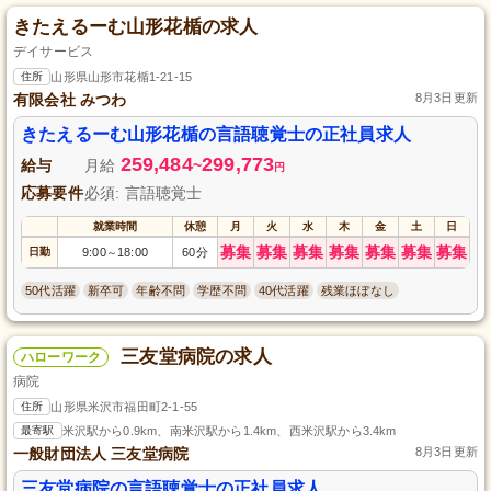
きたえるーむ山形花楯の求人
デイサービス
住所
山形県山形市花楯1-21-15
有限会社 みつわ
8月3日更新
きたえるーむ山形花楯の言語聴覚士の正社員求人
259,484
299,773
給与
月給
~
円
応募要件
必須: 言語聴覚士
就業時間
休憩
月
火
水
木
金
土
日
募集
募集
募集
募集
募集
募集
募集
日勤
9:00
18:00
60分
～
50代活躍
新卒可
年齢不問
学歴不問
40代活躍
残業ほぼなし
三友堂病院の求人
ハローワーク
病院
住所
山形県米沢市福田町2-1-55
最寄駅
米沢駅から0.9km、南米沢駅から1.4km、西米沢駅から3.4km
一般財団法人 三友堂病院
8月3日更新
三友堂病院の言語聴覚士の正社員求人