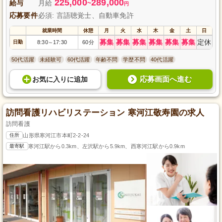
225,000
289,000
給与
月給
~
円
応募要件
必須: 言語聴覚士、自動車免許
就業時間
休憩
月
火
水
木
金
土
日
募集
募集
募集
募集
募集
募集
定休
日勤
8:30
17:30
60分
～
50代活躍
未経験可
60代活躍
年齢不問
学歴不問
40代活躍
応募画面へ進む
お気に入り
に
追加
訪問看護リハビリステーション 寒河江敬寿園の求人
訪問看護
住所
山形県寒河江市本町2-2-24
最寄駅
寒河江駅から0.3km、左沢駅から5.9km、西寒河江駅から0.9km