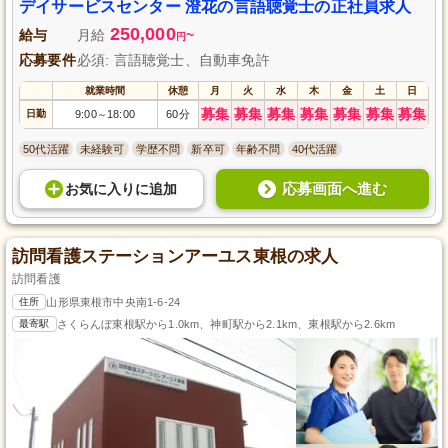
系、マイカー通勤可能で、初めての方でも安心のサポート体制が整っていま
デイサービスセンター 澄花の言語聴覚士の正社員求人
す。ステップアップしたい方も大歓迎で、あなたと共に笑顔あふれる施設づ
250,000
くりを目指しています。
給与
月給
~
円
応募要件
必須: 言語聴覚士、自動車免許
就業時間
休憩
月
火
水
木
金
土
日
募集
募集
募集
募集
募集
募集
募集
日勤
9:00
18:00
60分
～
50代活躍
未経験可
学歴不問
新卒可
年齢不問
40代活躍
応募画面へ進む
お気に入り
に
追加
訪問看護ステーションアーユス東根の求人
訪問看護
住所
山形県東根市中央南1-6-24
最寄駅
さくらんぼ東根駅から1.0km、神町駅から2.1km、東根駅から2.6km