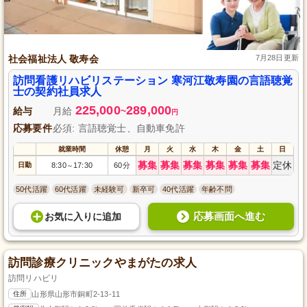
社会福祉法人 敬寿会
7月28日更新
訪問看護リハビリステーション 寒河江敬寿園の言語聴覚
士の契約社員求人
225,000
289,000
給与
月給
~
円
応募要件
必須: 言語聴覚士、自動車免許
就業時間
休憩
月
火
水
木
金
土
日
募集
募集
募集
募集
募集
募集
定休
日勤
8:30
17:30
60分
～
50代活躍
60代活躍
未経験可
新卒可
40代活躍
年齢不問
応募画面へ進む
お気に入り
に
追加
訪問診療クリニックやまがたの求人
訪問リハビリ
住所
山形県山形市銅町2-13-11