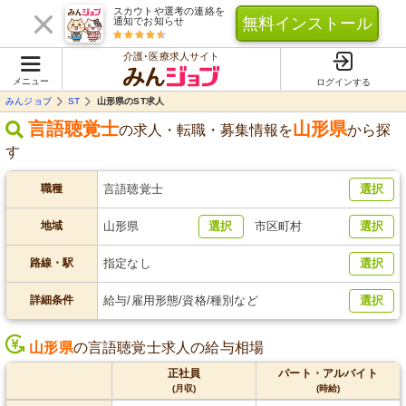
スカウトや選考の連絡を
無料インストール
通知でお知らせ
介護･医療求人サイト
メニュー
ログインする
みんジョブ
ST
山形県のST求人
言語聴覚士
山形県
の求人・転職・募集情報を
から探
す
職種
言語聴覚士
選択
地域
山形県
選択
市区町村
選択
路線・駅
指定なし
選択
詳細条件
給与/雇用形態/資格/種別など
選択
山形県
の言語聴覚士求人の給与相場
正社員
パート・アルバイト
(月収)
(時給)