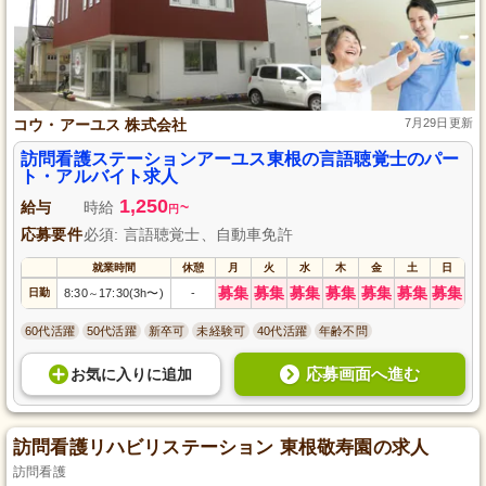
コウ・アーユス 株式会社
7月29日更新
訪問看護ステーションアーユス東根の言語聴覚士のパー
ト・アルバイト求人
1,250
給与
時給
~
円
応募要件
必須: 言語聴覚士、自動車免許
就業時間
休憩
月
火
水
木
金
土
日
募集
募集
募集
募集
募集
募集
募集
日勤
8:30
17:30(3h〜)
-
～
60代活躍
50代活躍
新卒可
未経験可
40代活躍
年齢不問
応募画面へ進む
お気に入り
に
追加
訪問看護リハビリステーション 東根敬寿園の求人
訪問看護