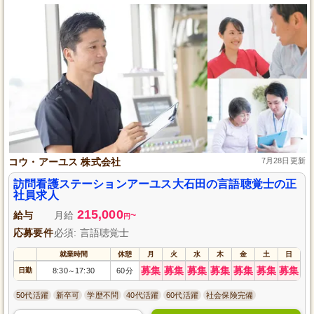
コウ・アーユス 株式会社
7月28日更新
訪問看護ステーションアーユス大石田の言語聴覚士の正
社員求人
215,000
給与
月給
~
円
応募要件
必須: 言語聴覚士
就業時間
休憩
月
火
水
木
金
土
日
募集
募集
募集
募集
募集
募集
募集
日勤
8:30
17:30
60分
～
50代活躍
新卒可
学歴不問
40代活躍
60代活躍
社会保険完備