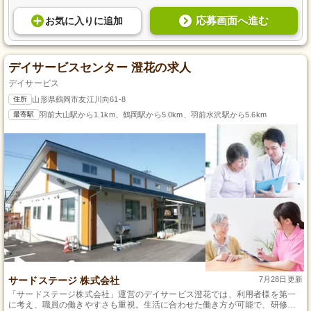
応募画面へ進む
お気に入り
に
追加
デイサービスセンター 澄花の求人
デイサービス
住所
山形県鶴岡市友江川向61-8
最寄駅
羽前大山駅から1.1km、鶴岡駅から5.0km、羽前水沢駅から5.6km
サードステージ 株式会社
7月28日更新
「サードステージ株式会社」運営のデイサービス澄花では、利用者様を第一
に考え、職員の働きやすさも重視。生活に合わせた働き方が可能で、研修制