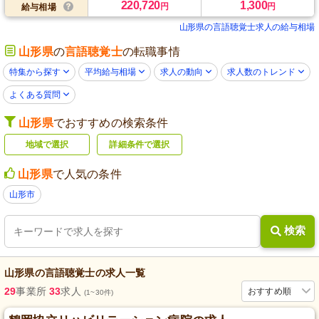
220,720
1,300
円
円
給与相場
山形県の言語聴覚士求人の給与相場
山形県
の
言語聴覚士
の転職事情
特集から探す
平均給与相場
求人の動向
求人数のトレンド
よくある質問
山形県
でおすすめの検索条件
地域で選択
詳細条件で選択
山形県
で人気の条件
山形市
検索
山形県
の
言語聴覚士
の求人一覧
29
事業所
33
求人
おすすめ順
(1~30件)