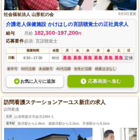
社会福祉法人 山形虹の会
8月3日更新
介護老人保健施設 かけはしの言語聴覚士の正社員求人
182,300
197,200
給与
月給
~
円
応募要件
必須: 言語聴覚士
就業時間
休憩
月
火
水
木
金
土
日
募集
募集
募集
募集
募集
募集
定休
日勤
8:30
17:00
60分
～
新卒可
50代活躍
未経験可
40代活躍
女性が活躍
残業ほぼなし
応募画面へ進む
お気に入り
に
追加
訪問看護ステーションアーユス新庄の求人
訪問看護
住所
山形県新庄市金沢1964-1
最寄駅
新庄駅から1.6km、南新庄駅から3.1km、升形駅から6.1km