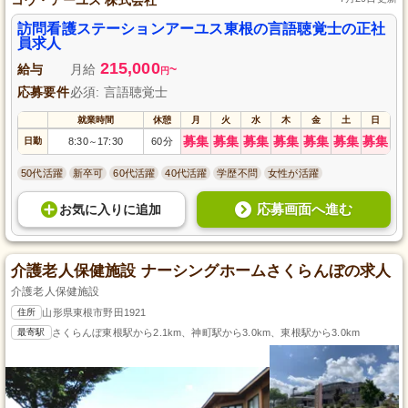
訪問看護ステーションアーユス東根の言語聴覚士の正社
員求人
215,000
給与
月給
~
円
応募要件
必須: 言語聴覚士
就業時間
休憩
月
火
水
木
金
土
日
募集
募集
募集
募集
募集
募集
募集
日勤
8:30
17:30
60分
～
50代活躍
新卒可
60代活躍
40代活躍
学歴不問
女性が活躍
応募画面へ進む
お気に入り
に
追加
介護老人保健施設 ナーシングホームさくらんぼの求人
介護老人保健施設
住所
山形県東根市野田1921
最寄駅
さくらんぼ東根駅から2.1km、神町駅から3.0km、東根駅から3.0km