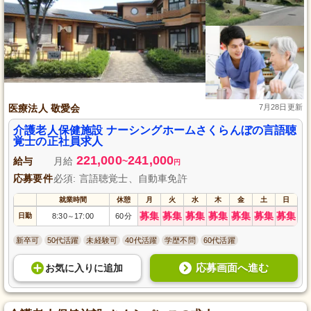
医療法人 敬愛会
7月28日更新
介護老人保健施設 ナーシングホームさくらんぼの言語聴
覚士の正社員求人
221,000
241,000
給与
月給
~
円
応募要件
必須: 言語聴覚士、自動車免許
就業時間
休憩
月
火
水
木
金
土
日
募集
募集
募集
募集
募集
募集
募集
日勤
8:30
17:00
60分
～
新卒可
50代活躍
未経験可
40代活躍
学歴不問
60代活躍
応募画面へ進む
お気に入り
に
追加