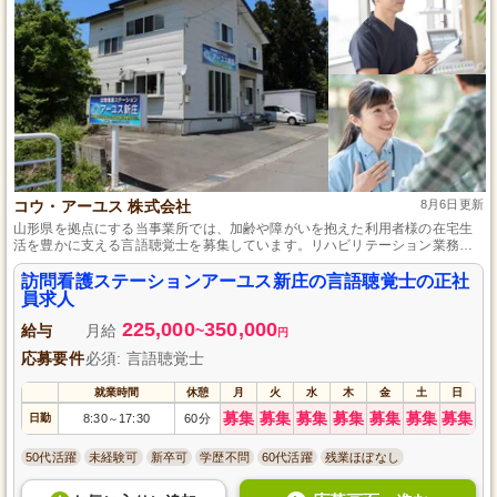
コウ・アーユス 株式会社
8月6日更新
山形県を拠点にする当事業所では、加齢や障がいを抱えた利用者様の在宅生
活を豊かに支える言語聴覚士を募集しています。リハビリテーション業務を
中心に、発声の練習や嚥下障害予防のアドバイス、家族や介護担当者への助
言まで幅広く行います。専門資格を持つ方には手厚い福利厚生と資格手当も
訪問看護ステーションアーユス新庄の言語聴覚士の正社
ご用意し、一人ひとりの利用者様とじっくり向き合える環境がここにはあり
員求人
ます。
225,000
350,000
給与
月給
~
円
応募要件
必須: 言語聴覚士
就業時間
休憩
月
火
水
木
金
土
日
募集
募集
募集
募集
募集
募集
募集
日勤
8:30
17:30
60分
～
50代活躍
未経験可
新卒可
学歴不問
60代活躍
残業ほぼなし