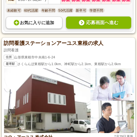
未経験可
60代活躍
年齢不問
50代活躍
新卒可
学歴不問
応募画面へ進む
お気に入り
に
追加
訪問看護ステーションアーユス東根の求人
訪問看護
住所
山形県東根市中央南1-6-24
最寄駅
さくらんぼ東根駅から1.0km、神町駅から2.1km、東根駅から2.6km
コウ・アーユス 株式会社
7月29日更新