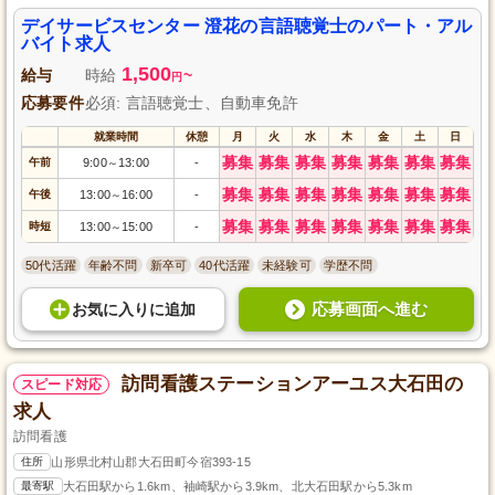
度は整っており、頑張りは昇給・賞与で還元します。一緒に、利用者様に安
らぎを提供する第二の我が家を創りましょう。
デイサービスセンター 澄花の言語聴覚士のパート・アル
バイト求人
1,500
給与
時給
~
円
応募要件
必須: 言語聴覚士、自動車免許
就業時間
休憩
月
火
水
木
金
土
日
募集
募集
募集
募集
募集
募集
募集
午前
9:00
13:00
-
～
募集
募集
募集
募集
募集
募集
募集
午後
13:00
16:00
-
～
募集
募集
募集
募集
募集
募集
募集
時短
13:00
15:00
-
～
50代活躍
年齢不問
新卒可
40代活躍
未経験可
学歴不問
応募画面へ進む
お気に入り
に
追加
訪問看護ステーションアーユス大石田の
スピード対応
求人
訪問看護
住所
山形県北村山郡大石田町今宿393-15
最寄駅
大石田駅から1.6km、袖崎駅から3.9km、北大石田駅から5.3km