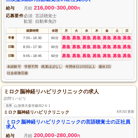
216,000
300,000
給与
月給
~
円
応募要件
必須: 言語聴覚士
歓迎: 自動車免許
就業時間
休憩
月
火
水
木
金
土
日
募集
募集
募集
募集
募集
募集
募集
早番
7:30
16:30
60分
～
募集
募集
募集
募集
募集
募集
募集
日勤
8:30
17:30
60分
～
募集
募集
募集
募集
募集
募集
募集
日勤
9:45
18:45
60分
～
未経験可
学歴不問
残業ほぼなし
年間休日120日以上
週休2日
社会保険完備
ミロク脳神経リハビリクリニックの求人
訪問リハビリ
住所
山形県天童市鎌田2-5-1
ミロク脳神経リハビリクリニック
8月3日更新
ミロク脳神経リハビリクリニックの言語聴覚士の正社員
求人
200,000
280,000
給与
月給
~
円