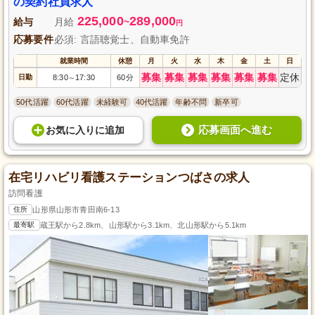
の契約社員求人
225,000
289,000
給与
月給
~
円
応募要件
必須: 言語聴覚士、自動車免許
就業時間
休憩
月
火
水
木
金
土
日
募集
募集
募集
募集
募集
募集
定休
日勤
8:30
17:30
60分
～
50代活躍
60代活躍
未経験可
40代活躍
年齢不問
新卒可
応募画面へ進む
お気に入り
に
追加
在宅リハビリ看護ステーションつばさの求人
訪問看護
住所
山形県山形市青田南6-13
最寄駅
蔵王駅から2.8km、山形駅から3.1km、北山形駅から5.1km