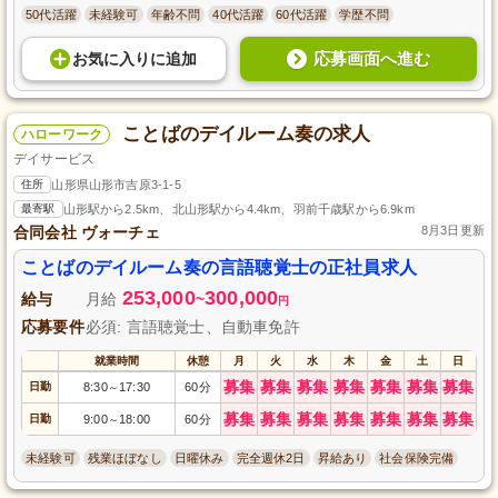
50代活躍
未経験可
年齢不問
40代活躍
60代活躍
学歴不問
応募画面へ進む
お気に入り
に
追加
ことばのデイルーム奏の求人
ハローワーク
デイサービス
住所
山形県山形市吉原3-1-5
最寄駅
山形駅から2.5km、北山形駅から4.4km、羽前千歳駅から6.9km
合同会社 ヴォーチェ
8月3日更新
ことばのデイルーム奏の言語聴覚士の正社員求人
253,000
300,000
給与
月給
~
円
応募要件
必須: 言語聴覚士、自動車免許
就業時間
休憩
月
火
水
木
金
土
日
募集
募集
募集
募集
募集
募集
募集
日勤
8:30
17:30
60分
～
募集
募集
募集
募集
募集
募集
募集
日勤
9:00
18:00
60分
～
未経験可
残業ほぼなし
日曜休み
完全週休2日
昇給あり
社会保険完備