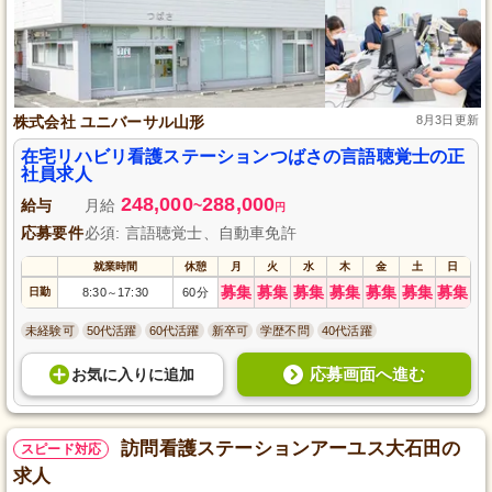
株式会社 ユニバーサル山形
8月3日更新
在宅リハビリ看護ステーションつばさの言語聴覚士の正
社員求人
248,000
288,000
給与
月給
~
円
応募要件
必須: 言語聴覚士、自動車免許
就業時間
休憩
月
火
水
木
金
土
日
募集
募集
募集
募集
募集
募集
募集
日勤
8:30
17:30
60分
～
未経験可
50代活躍
60代活躍
新卒可
学歴不問
40代活躍
応募画面へ進む
お気に入り
に
追加
訪問看護ステーションアーユス大石田の
スピード対応
求人