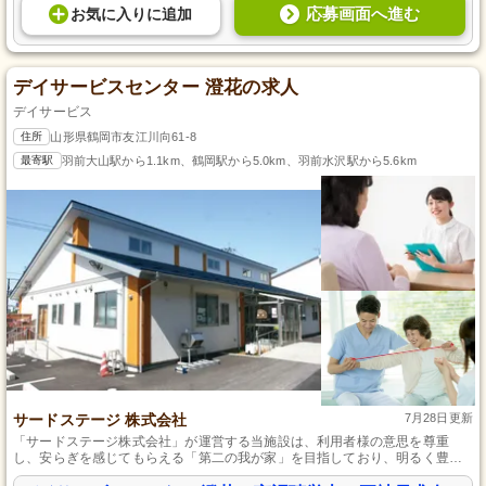
応募画面へ進む
お気に入り
に
追加
デイサービスセンター 澄花の求人
デイサービス
住所
山形県鶴岡市友江川向61-8
最寄駅
羽前大山駅から1.1km、鶴岡駅から5.0km、羽前水沢駅から5.6km
サードステージ 株式会社
7月28日更新
「サードステージ株式会社」が運営する当施設は、利用者様の意思を尊重
し、安らぎを感じてもらえる「第二の我が家」を目指しており、明るく豊か
な高齢者社会を支え、職員の待遇にも注力しています。ゆとりのある勤務体