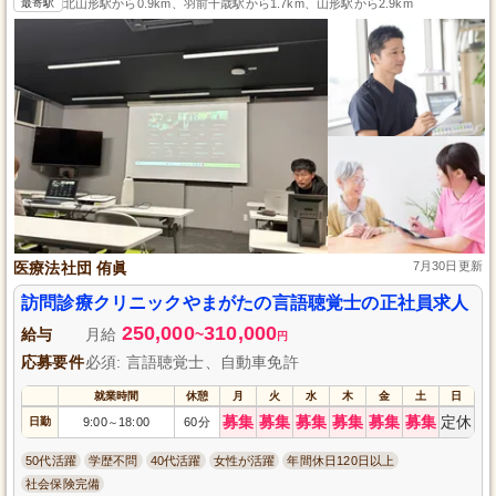
最寄駅
北山形駅から0.9km、羽前千歳駅から1.7km、山形駅から2.9km
医療法社団 侑眞
7月30日更新
訪問診療クリニックやまがたの言語聴覚士の正社員求人
250,000
310,000
給与
月給
~
円
応募要件
必須: 言語聴覚士、自動車免許
就業時間
休憩
月
火
水
木
金
土
日
募集
募集
募集
募集
募集
募集
定休
日勤
9:00
18:00
60分
～
50代活躍
学歴不問
40代活躍
女性が活躍
年間休日120日以上
社会保険完備