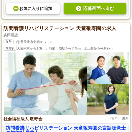
応募画面へ進む
お気に入り
に
追加
訪問看護リハビリステーション 天童敬寿園の求人
訪問看護
住所
山形県天童市北目4-17-12
最寄駅
天童南駅から1.3km、羽前千歳駅から7.4km、北山形駅から9.9km
社会福祉法人 敬寿会
7月28日更新
訪問看護リハビリステーション 天童敬寿園の言語聴覚士