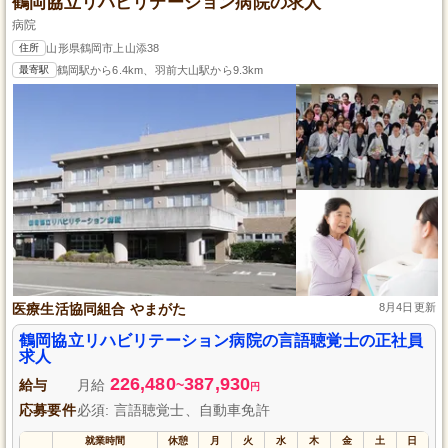
鶴岡協立リハビリテーション病院の求人
病院
住所
山形県鶴岡市上山添38
最寄駅
鶴岡駅から6.4km、羽前大山駅から9.3km
医療生活協同組合 やまがた
8月4日更新
鶴岡協立リハビリテーション病院の言語聴覚士の正社員
求人
226,480
387,930
給与
月給
~
円
応募要件
必須: 言語聴覚士、自動車免許
就業時間
休憩
月
火
水
木
金
土
日