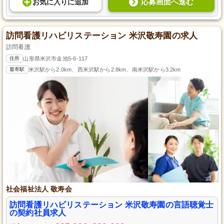
応募画面へ進む
お気に入り
に
追加
訪問看護リハビリステーション 米沢敬寿園の求人
訪問看護
住所
山形県米沢市金池5-6-117
最寄駅
米沢駅から2.0km、西米沢駅から2.8km、南米沢駅から3.2km
社会福祉法人 敬寿会
訪問看護リハビリステーション 米沢敬寿園の言語聴覚士
の契約社員求人