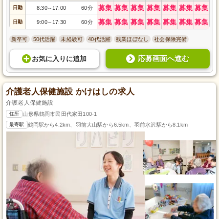
募集
募集
募集
募集
募集
募集
募集
日勤
8:30
17:00
60分
～
募集
募集
募集
募集
募集
募集
募集
日勤
9:00
17:30
60分
～
新卒可
50代活躍
未経験可
40代活躍
残業ほぼなし
社会保険完備
応募画面へ進む
お気に入り
に
追加
介護老人保健施設 かけはしの求人
介護老人保健施設
住所
山形県鶴岡市民田代家田100-1
最寄駅
鶴岡駅から4.2km、羽前大山駅から6.5km、羽前水沢駅から8.1km