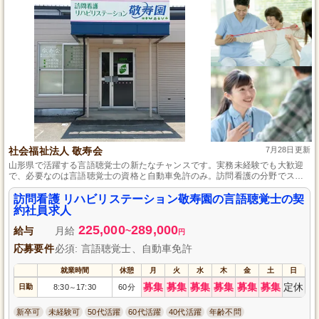
社会福祉法人 敬寿会
7月28日更新
山形県で活躍する言語聴覚士の新たなチャンスです。実務未経験でも大歓迎
で、必要なのは言語聴覚士の資格と自動車免許のみ。訪問看護の分野でスキ
ルを磨きながら、利用者さまの快適な日常生活を支援していくやりがいのあ
る仕事です。4週9休のシフト制で、ライフステージが変化しても柔軟に対応
訪問看護 リハビリステーション敬寿園の言語聴覚士の契
できる環境を整えています。
約社員求人
225,000
289,000
給与
月給
~
円
応募要件
必須: 言語聴覚士、自動車免許
就業時間
休憩
月
火
水
木
金
土
日
募集
募集
募集
募集
募集
募集
定休
日勤
8:30
17:30
60分
～
新卒可
未経験可
50代活躍
60代活躍
40代活躍
年齢不問