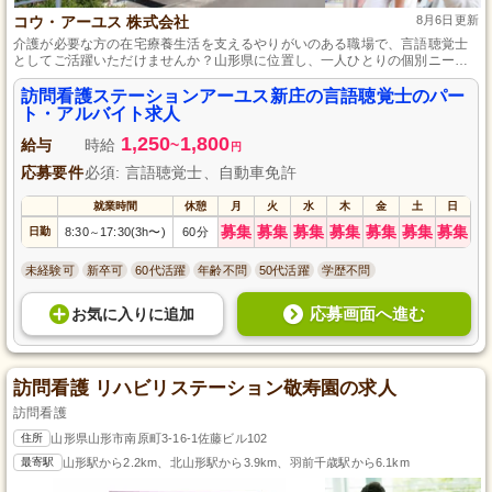
コウ・アーユス 株式会社
8月6日更新
介護が必要な方の在宅療養生活を支えるやりがいのある職場で、言語聴覚士
としてご活躍いただけませんか？山形県に位置し、一人ひとりの個別ニーズ
に応じたリハビリテーションを提供しています。言語聴覚士資格と自動車運
転免許をお持ちの方、これまでの経験を活かしつつ、更なるスキルアップを
訪問看護ステーションアーユス新庄の言語聴覚士のパー
目指しませんか？地域社会に貢献することへの喜びと成長を感じることがで
ト・アルバイト求人
きる職場です。
1,250
1,800
給与
時給
~
円
応募要件
必須: 言語聴覚士、自動車免許
就業時間
休憩
月
火
水
木
金
土
日
募集
募集
募集
募集
募集
募集
募集
日勤
8:30
17:30(3h〜)
60分
～
未経験可
新卒可
60代活躍
年齢不問
50代活躍
学歴不問
応募画面へ進む
お気に入り
に
追加
訪問看護 リハビリステーション敬寿園の求人
訪問看護
住所
山形県山形市南原町3-16-1佐藤ビル102
最寄駅
山形駅から2.2km、北山形駅から3.9km、羽前千歳駅から6.1km