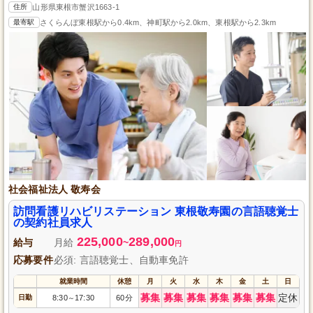
住所
山形県東根市蟹沢1663-1
最寄駅
さくらんぼ東根駅から0.4km、神町駅から2.0km、東根駅から2.3km
社会福祉法人 敬寿会
訪問看護リハビリステーション 東根敬寿園の言語聴覚士
の契約社員求人
225,000
289,000
給与
月給
~
円
応募要件
必須: 言語聴覚士、自動車免許
就業時間
休憩
月
火
水
木
金
土
日
募集
募集
募集
募集
募集
募集
定休
日勤
8:30
17:30
60分
～