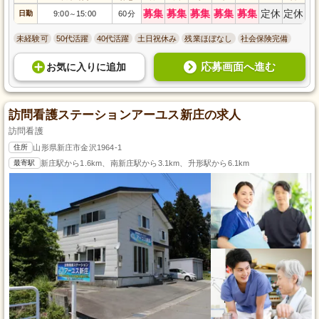
募集
募集
募集
募集
募集
定休
定休
日勤
9:00
15:00
60分
～
未経験可
50代活躍
40代活躍
土日祝休み
残業ほぼなし
社会保険完備
応募画面へ進む
お気に入り
に
追加
訪問看護ステーションアーユス新庄の求人
訪問看護
住所
山形県新庄市金沢1964-1
最寄駅
新庄駅から1.6km、南新庄駅から3.1km、升形駅から6.1km