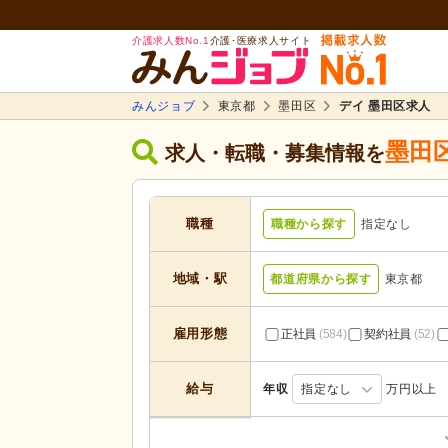
介護求人数No.1
介護･医療求人サイト
みんジョブ
東京都
墨田区
デイ 墨田区求人
墨田
求人・転職・募集情報を
職種
職種から探す
指定なし
地域・駅
都道府県から探す
東京都
雇用形態
正社員
(584)
契約社員
(52)
給与
年収
指定なし
万円以上
居宅介護支援
(36)