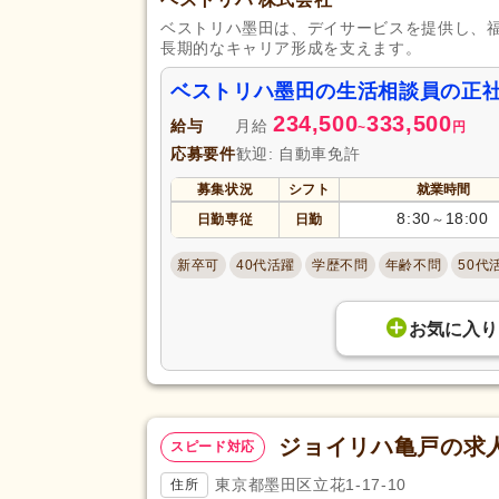
セミナー参加費補助
(70)
ベストリハ墨田は、デイサービスを提供し、
復職支援あり
(174)
長期的なキャリア形成を支えます。
住宅手当
(157)
ベストリハ墨田の生活相談員の正
給与・手当
人事評価制度あり
(920)
福利厚生
234,500
333,500
給与
月給
~
円
夜勤手当
(76)
応募要件
歓迎: 自動車免許
資格手当
(258)
募集状況
シフト
就業時間
再雇用制度あり
(211)
8:30
18:00
日勤専従
日勤
～
歩合制あり
(33)
新卒可
40代活躍
学歴不問
年齢不問
50代
駅近
(638)
アクセス
バイク通勤可
(77)
お気に入り
ジョイリハ亀戸の求
スピード対応
東京都墨田区立花1-17-10
住所