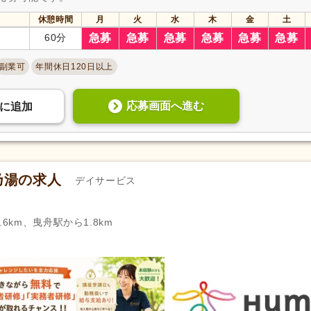
休憩時間
月
火
水
木
金
土
60分
急募
急募
急募
急募
急募
急募
副業可
年間休日120日以上
応募画面へ進む
に
追加
乃湯の求人
デイサービス
6km、曳舟駅から1.8km