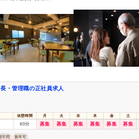
急募
(25)
シフト制
(257)
日勤のみ可
(776)
午前のみ可
(59)
午後のみ可
(60)
週1日から可
(52)
週2日から可
(53)
週4日から可
(7)
シフト相談可
(921)
165)
実務者研修（旧ヘルパー1級・基礎研
介護福祉士
(187)
修）
(124)
精神保健福祉士
(20)
社会福祉主事任用
(24)
主任介護支援専門員
(8)
介護支援専門員（ケアマネジ
設長・管理職の正社員求人
(45)
准看護師
(105)
医療事務
(2)
作業療法士
(29)
言語聴覚士
(9)
休憩時間
月
火
水
木
金
土
あん摩マッサージ指圧師
(5)
柔道整復師
(11)
60分
募集
募集
募集
募集
募集
募集
きゅう師
(1)
管理栄養士
(19)
調理師
(13)
福祉用具専門相談員
(2)
歴不問
新卒可