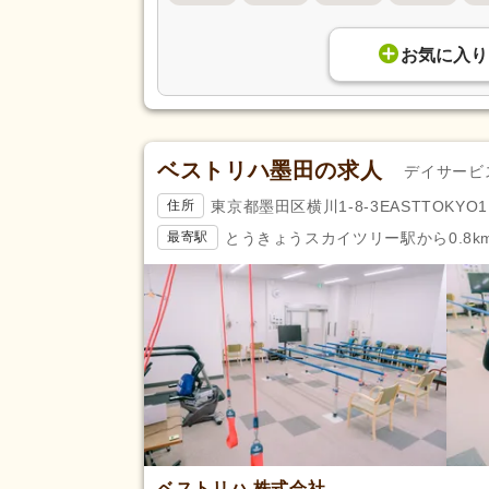
自動車免許
(126)
認知症介護実践者研修
(3)
お気に入り
薬剤師
(11)
臨床検査技師
(3)
歯科医師
(28)
ベストリハ墨田の求人
デイサービ
サービス管理責任者研修
(2)
東京都墨田区横川1-8-3EASTTOKYO1
住所
教員免許
(1)
とうきょうスカイツリー駅から0.8k
最寄駅
完全週休2日
(234)
土日休み
(59)
日曜休み
(106)
休日・休暇
年間休日120日以上
(111)
育休あり
(979)
夏季休暇
(163)
賞与あり
(608)
ベストリハ 株式会社