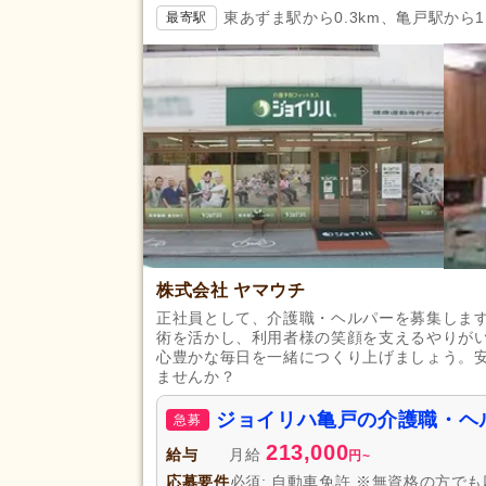
東あずま駅から0.3km、亀戸駅から1
最寄駅
株式会社 ヤマウチ
正社員として、介護職・ヘルパーを募集しま
術を活かし、利用者様の笑顔を支えるやりが
心豊かな毎日を一緒につくり上げましょう。
ませんか？
ジョイリハ亀戸の介護職・ヘ
急募
213,000
給与
月給
円
~
応募要件
必須: 自動車免許 ※無資格の方で