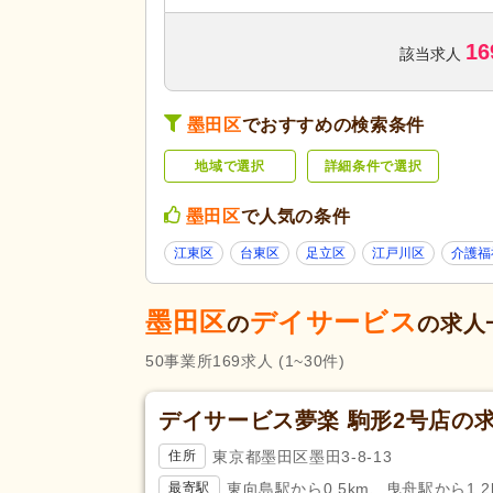
訪問看護
(88)
16
デイサービス
(169)
該当求人
ショートステイ
(11)
サービスの種
類
ケアハウス
(4)
墨田区
でおすすめの検索条件
グループホーム
(49)
地域で選択
詳細条件で選択
看護小規模多機能型居宅介護
(7
障がい者支援
(14)
墨田区
で人気の条件
未経験可
(538)
江東区
台東区
足立区
江戸川区
介護福
ブランク可
(918)
墨田区
デイサービス
学生可
(20)
の
の求人
40代活躍
(922)
50
事業所
169
求人
(1~30件)
応募条件・こ
介護ロボット導入済み
(1)
だわり
ネイル可
(82)
デイサービス夢楽 駒形2号店の
掲載24時間以内
(7)
東京都墨田区墨田3-8-13
住所
掲載14日以内
(54)
東向島駅から0.5km、曳舟駅から1.2
最寄駅