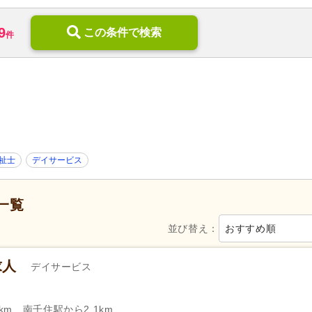
訪問リハビリ
(7)
定期巡回・随時対応型
(3)
9
デイケア
(4)
この条件で検索
小規模多機能型居宅介護
(19)
件
住宅型有料老人ホーム
(4)
介護付き有料老人ホーム
(51)
特別養護老人ホーム
(19)
介護老人保健施設
(17)
福祉用具販売・貸与
(5)
地域包括支援センター
(1)
)
病院
(62)
診療所・クリニック
(219)
歯科診療所・技工所
(158)
薬局・ドラッグストア
(20)
新規オープン
(14)
無資格可
(315)
祉士
デイサービス
学歴不問
(990)
年齢不問
(840)
新卒可
(808)
子育てママパパ活躍
(919)
一覧
50代活躍
(916)
60代活躍
(143)
並び替え：
おすすめ順
服装自由
(35)
髪型・髪色自由
(38)
Web面接可
(134)
ハローワーク求人を除く
(245
求人
デイサービス
掲載3日以内
(14)
掲載7日以内
(36)
掲載30日以内
(174)
女性が活躍
(911)
km、南千住駅から2.1km