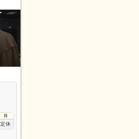
ャー）
日
定休