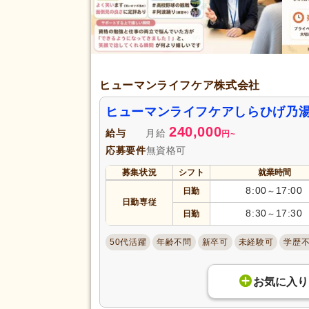
ヒューマンライフケア株式会社
ヒューマンライフケアしらひげ乃
240,000
給与
月給
円
~
応募要件
無資格可
募集状況
シフト
就業時間
8:00
17:00
日勤
～
日勤専従
8:30
17:30
日勤
～
50代活躍
年齢不問
新卒可
未経験可
学歴
お気に入り