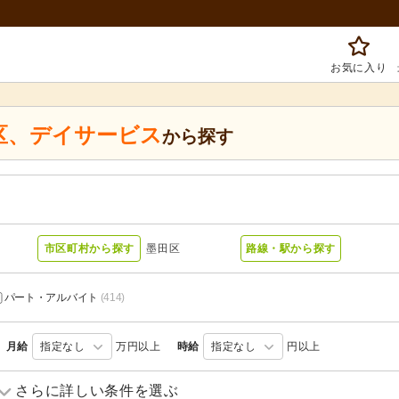
お気に入り
区
、
デイサービス
から探す
市区町村から探す
墨田区
路線・駅から探す
パート・アルバイト
(414)
月給
指定なし
万円以上
時給
指定なし
円以上
訪問介護
(78)
訪問入浴
(5)
さらに詳しい条件を選ぶ