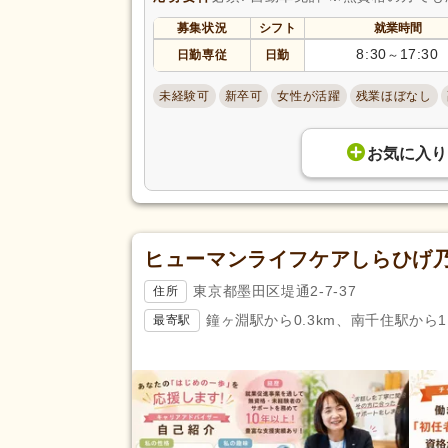
募集状況
シフト
就業時間
8:30
17:30
日勤専従
日勤
～
未経験可
新卒可
女性が活躍
残業ほぼなし
お気に入り
ヒューマンライフケアしらひげ
東京都墨田区堤通2-7-37
住所
鐘ヶ淵駅から0.3km、南千住駅から1.
最寄駅