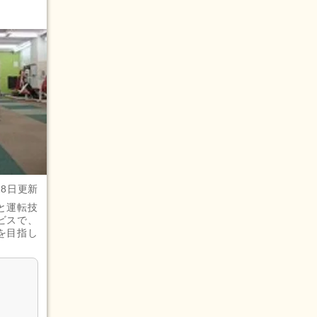
28日更新
と運転技
ビスで、
を目指し