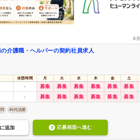
8
湯の介護職・ヘルパーの契約社員求人
休憩時間
月
火
水
木
金
土
-
募集
募集
募集
募集
募集
募集
-
募集
募集
募集
募集
募集
募集
不問
40代活躍
応募画面へ進む
に
追加