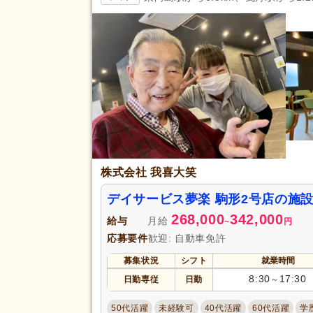
スピード対応
(69)
残業ほぼなし
(931)
夜勤のみ可
(29)
勤務形態
時短勤務相談可
(118)
週3日から可
(45)
即日勤務可
(190)
初任者研修（旧ヘルパー2級）
(
株式会社 我喜大笑
社会福祉士
(45)
介護事務
(1)
デイサービス夢楽 駒形2号店の施
268,000
342,000
給与
月給
看護師
(128)
~
円
応募要件
歓迎: 自動車免許
理学療法士
(34)
募集状況
シフト
就業時間
視能訓練士
(1)
8:30
17:30
日勤専従
日勤
～
はり師
(1)
応募資格
栄養士
(20)
50代活躍
未経験可
40代活躍
60代活躍
学