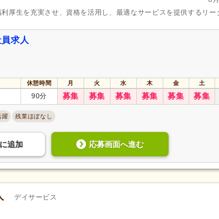
企業年金
(28)
昇給あり
(967)
福利厚生を充実させ、資格を活用し、最適なサービスを提供するリー
退職金あり
(322)
日・祝給与アップ
(35)
資格取得支援あり
(286)
通勤手当
(800)
社員求人
処遇改善手当
(126)
制服あり
(542)
寮・社宅あり
(30)
託児施設あり
(35)
扶養控除内考慮あり
(116)
扶養手当
(42)
休憩時間
月
火
水
木
金
土
正社員登用あり
(206)
副業可
(202)
90分
募集
募集
募集
募集
募集
募集
転勤なし
(774)
活躍
残業ほぼなし
自動車通勤可
(122)
自転車通勤可
(911)
応募画面へ進む
に
追加
人
デイサービス