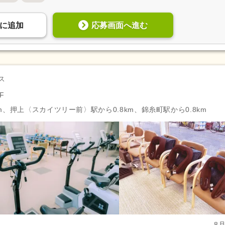
自動車免許（二種）
(4)
認知症介護基礎研修
(1)
小規模多機能型サービス等計画作成
医師
(2)
応募画面へ進む
に
追加
担当者研修
(1)
助産師
(1)
診療放射線技師
(3)
臨床工学技士
(1)
登録販売者
(4)
歯科衛生士
(62)
歯科技工士
(1)
ス
児童指導員任用
(5)
保育士
(6)
F
m、押上〈スカイツリー前〉駅から0.8km、錦糸町駅から0.8km
週休2日
(268)
4週8休
(36)
土日祝休み
(60)
土曜休み
(17)
年間休日100日以上
(43)
年間休日110日以上
(95)
有給消化促進
(917)
産休あり
(891)
介護休業
(253)
看護休暇
(137)
冬季休暇
(81)
年末年始休暇
(173)
社会保険完備
(1,001)
研修制度あり
(920)
8