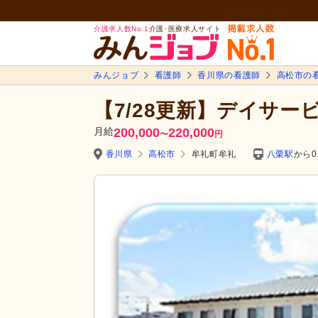
介護求人数No.1
介護･医療求人サイト
みんジョブ
看護師
香川県の看護師
高松市の
【7/28更新】デイサー
月給
200,000
220,000
〜
円
香川県
高松市
牟礼町牟礼
八栗駅
から0