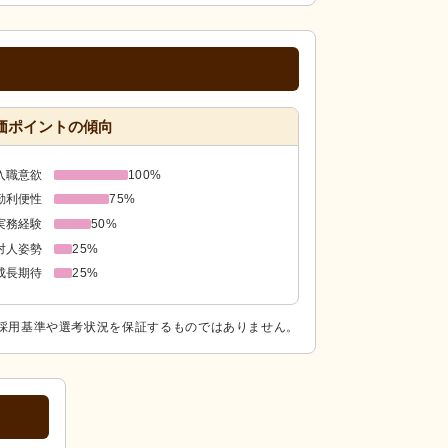
価ポイントの傾向
入職意欲
100%
勤利便性
75%
実務経験
50%
対人姿勢
25%
成長期待
25%
採用基準や選考状況を保証するものではありません。