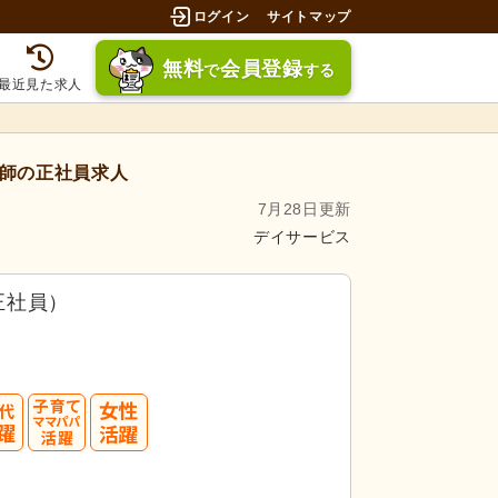
ログイン
サイトマップ
無料
会員登録
で
する
最近見た求人
師の正社員求人
7月28日更新
デイサービス
正社員）
50