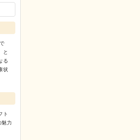
で
）と
なる
康状
フト
の魅力