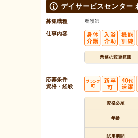
デイサービスセンター 
募集職種
看護師
仕事内容
業務の変更範囲
応募条件
資格・経験
40
資格必須
代活躍
代活躍
年齢
試用期間