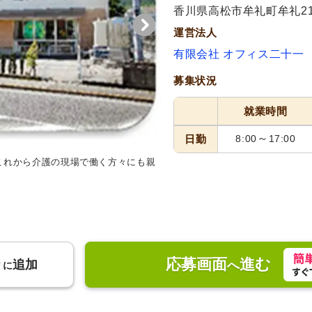
代活躍
代活躍
香川県高松市牟礼町牟礼212
運営法人
有限会社 オフィス二十一
募集状況
就業時間
～
日勤
8:00
17:00
これから介護の現場で働く方々にも親
フロント
温かみのあるフロント
の挨拶が響く場所です。
応募画面
進む
り
追加
へ
に