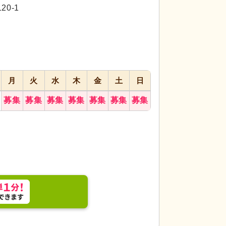
0-1
月
火
水
木
金
土
日
募集
募集
募集
募集
募集
募集
募集
スペースで、穏やかな雰囲気の中で働けます。笑顔
多目的室
笑顔が溢
す。