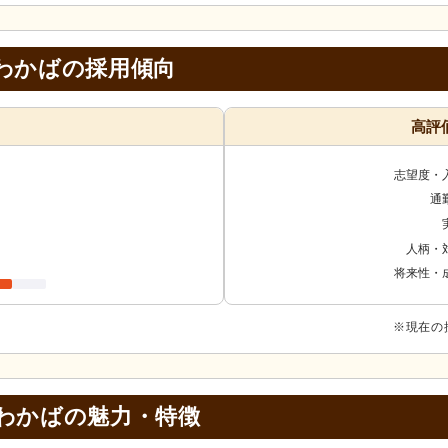
わかばの採用傾向
高評
志望度・
通
人柄・
将来性・
※現在の
わかばの
魅力・特徴