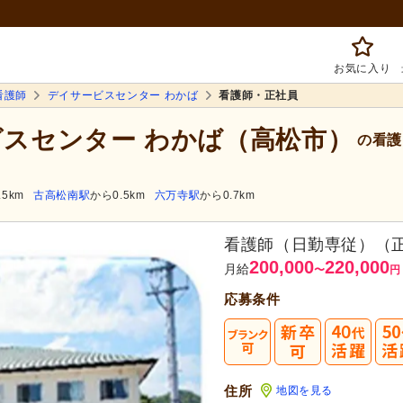
お気に入り
看護師
デイサービスセンター わかば
看護師・正社員
ビスセンター わかば（高松市）
の看護
.5km
古高松南駅
から0.5km
六万寺駅
から0.7km
看護師（日勤専従）（
200,000
220,000
月給
〜
円
応募条件
40
住所
地図を見る