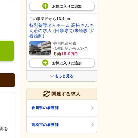
お気に入り
に
追加
この事業所から
13.4
km
特別養護老人ホーム 高松さんさ
ん荘の求人 (日勤専従/未経験可/
看護師)
香川県高松市
仏生山駅から6.3km
19.0
月給
万円
お気に入り
に
追加
もっと見る
関連する求人
香川県の看護師
高松市の看護師
認を