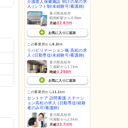
介護老人保健施設 明けの星の求
人 (シフト制/未経験可/看護師)
香川県高松市
昭和町駅から0.9km
22.8
月給
万円
お気に入り
に
追加
この事業所から
9.2
km
リハビリテーション颯 高松の求
人 (日勤専従/未経験可/看護師)
香川県高松市
三条駅から1.7km
1,250
時給
円
お気に入り
に
追加
この事業所から
11.1
km
セントケア 訪問看護 ステーシ
ョン高松の求人 (日勤専従/経験
者のみ可/看護師)
香川県高松市
円座駅から2.6km
33.7
月給
万円