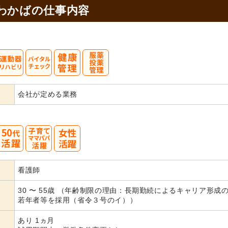
わかばの
仕事内容
会社が定める業務
50
看護師
30 〜 55歳 （年齢制限の理由：長期勤続によるキャリア形成
若年者等を採用（省令３号のイ））
あり 1ヵ月