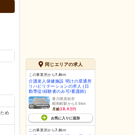
同じエリアの求人
この事業所から
7.8
km
介護老人保健施設 明けの星通所
リハビリテーションの求人 (日
勤専従/経験者のみ可/看護師)
香川県高松市
昭和町駅から0.9km
18.4
月給
万円
のため
お気に入り
に
追加
この事業所から
7.8
km