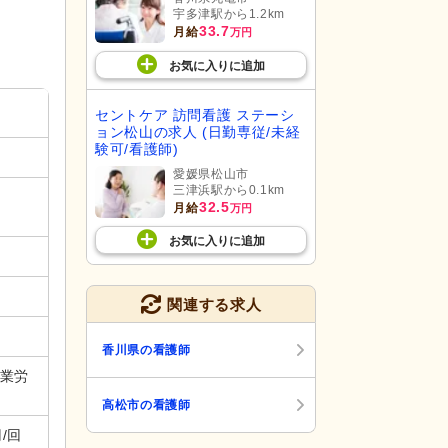
宇多津駅から1.2km
33.7
月給
万円
お気に入り
に
追加
セントケア 訪問看護 ステーシ
ョン松山の求人 (日勤専従/未経
験可/看護師)
愛媛県松山市
三津浜駅から0.1km
32.5
月給
万円
お気に入り
に
追加
関連する求人
香川県の看護師
残業労
高松市の看護師
円/回