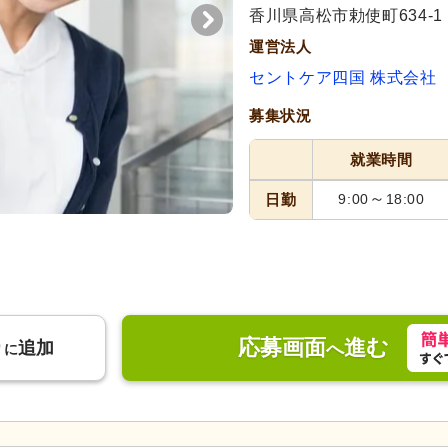
代活躍
代活躍
香川県高松市勅使町634-1
運営法人
セントケア四国 株式会社
募集状況
就業時間
～
日勤
9:00
18:00
応募画面
進む
り
追加
へ
に