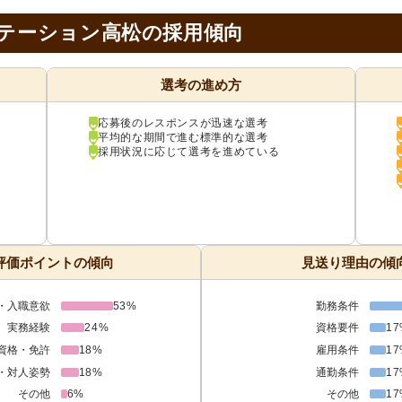
ステーション高松の採用傾向
選考の進め方
応募後のレスポンスが迅速な選考
平均的な期間で進む標準的な選考
採用状況に応じて選考を進めている
評価ポイントの傾向
見送り理由の傾
・入職意欲
53%
勤務条件
実務経験
24%
資格要件
17
資格・免許
18%
雇用条件
17
・対人姿勢
18%
通勤条件
17
その他
6%
その他
17