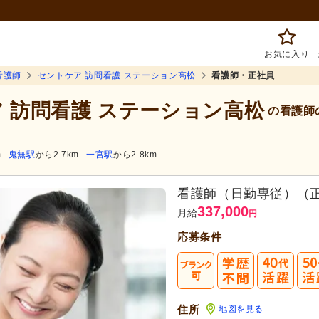
お気に入り
看護師
セントケア 訪問看護 ステーション高松
看護師・正社員
ア 訪問看護 ステーション高松
の看護師
m
鬼無駅
から2.7km
一宮駅
から2.8km
看護師（日勤専従）（
337,000
月給
円
応募条件
40
住所
地図を見る