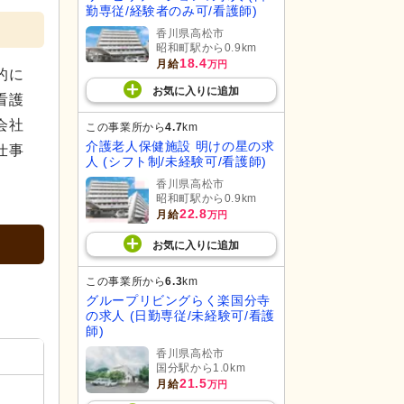
勤専従/経験者のみ可/看護師)
香川県高松市
昭和町駅から0.9km
18.4
月給
万円
的に
お気に入り
に
追加
看護
会社
この事業所から
4.7
km
介護老人保健施設 明けの星の求
仕事
人 (シフト制/未経験可/看護師)
香川県高松市
昭和町駅から0.9km
22.8
月給
万円
お気に入り
に
追加
この事業所から
6.3
km
グループリビングらく楽国分寺
の求人 (日勤専従/未経験可/看護
師)
香川県高松市
国分駅から1.0km
21.5
月給
万円