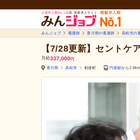
介護求人数No.1
介護･医療求人サイト
みんジョブ
看護師
香川県の看護師
高松市の
【7/28更新】セントケ
月給
337,000
円
香川県
高松市
勅使町
円座駅
から2.6k