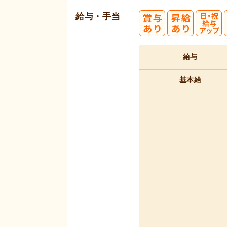
給与・手当
給与
基本給