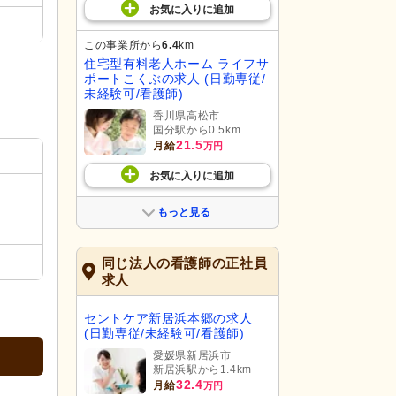
お気に入り
に
追加
この事業所から
6.4
km
住宅型有料老人ホーム ライフサ
ポートこくぶの求人 (日勤専従/
未経験可/看護師)
香川県高松市
国分駅から0.5km
21.5
月給
万円
お気に入り
に
追加
もっと見る
同じ法人の看護師の正社員
求人
セントケア新居浜本郷の求人
(日勤専従/未経験可/看護師)
愛媛県新居浜市
新居浜駅から1.4km
32.4
月給
万円