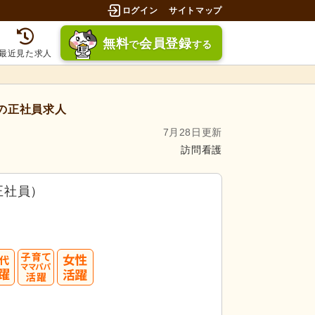
ログイン
サイトマップ
無料
会員登録
で
する
最近見た求人
の正社員求人
7月28日更新
訪問看護
正社員）
50