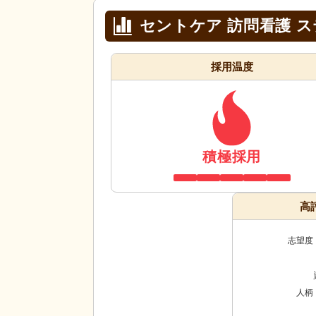
セントケア 訪問看護 
採用温度
積極採用
高
志望度
人柄