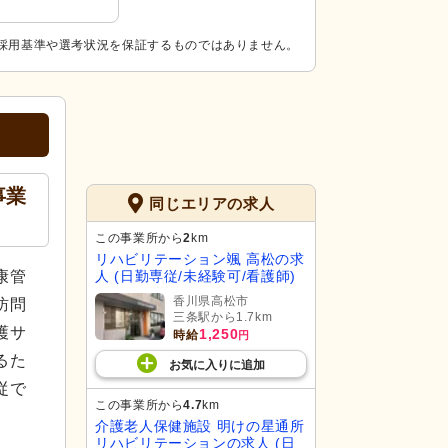
採用基準や選考状況を保証するものではありません。
事業
同じエリアの求人
！
この事業所から
2
km
リハビリテーション颯 高松の求
康管
人 (日勤専従/未経験可/看護師)
香川県高松市
訪問
三条駅から1.7km
護サ
1,250
時給
円
るた
お気に入り
に
追加
従で
この事業所から
4.7
km
介護老人保健施設 明けの星通所
リハビリテーションの求人 (日