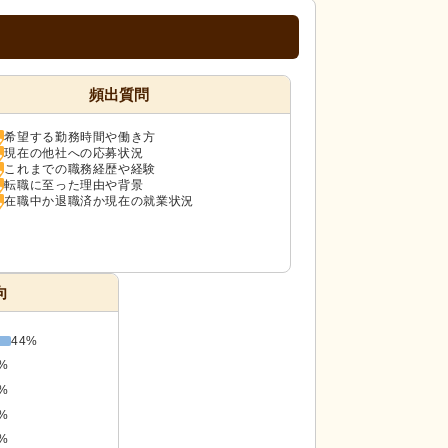
頻出質問
希望する勤務時間や働き方
現在の他社への応募状況
これまでの職務経歴や経験
転職に至った理由や背景
在職中か退職済か現在の就業状況
向
44%
%
%
%
%