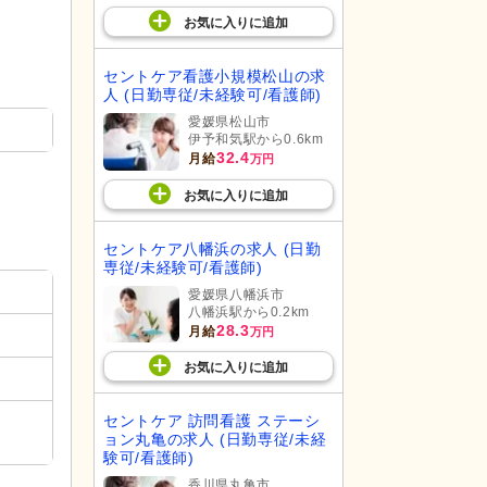
お気に入り
に
追加
セントケア看護小規模松山の求
人 (日勤専従/未経験可/看護師)
愛媛県松山市
伊予和気駅から0.6km
32.4
月給
万円
お気に入り
に
追加
セントケア八幡浜の求人 (日勤
専従/未経験可/看護師)
愛媛県八幡浜市
八幡浜駅から0.2km
28.3
月給
万円
お気に入り
に
追加
セントケア 訪問看護 ステーシ
ョン丸亀の求人 (日勤専従/未経
験可/看護師)
香川県丸亀市