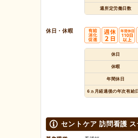
週所定
労働日数
休日・休暇
休日
休暇
年間休日
6ヵ月経過
後の年次
有給
セントケア 訪問看護 