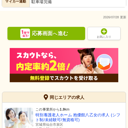
マイカー通勤
駐車場完備
2026/07/28 更新
応募画面
進む
へ
お気に入り
同じエリアの求人
この事業所から
1.9
km
特別養護老人ホーム 抱優館八乙女の求人 (シフ
ト制/未経験可/無資格可)
宮城県仙台市泉区