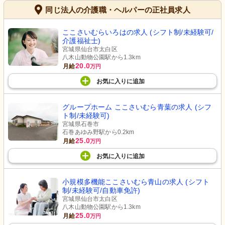
同じ法人の介護職・ヘルパーの正社員求人
ここさいむらいろはの求人 (シフト制/未経験可/
介護福祉士)
宮城県仙台市太白区
八木山動物公園駅から1.3km
20.0
月給
万円
お気に入り
に
追加
グループホーム ここさいむら青葉の求人 (シフ
ト制/未経験可)
宮城県石巻市
石巻あゆみ野駅から0.2km
25.0
月給
万円
お気に入り
に
追加
小規模多機能ここさいむら青山の求人 (シフト
制/未経験可/自動車免許)
宮城県仙台市太白区
八木山動物公園駅から1.3km
25.0
月給
万円