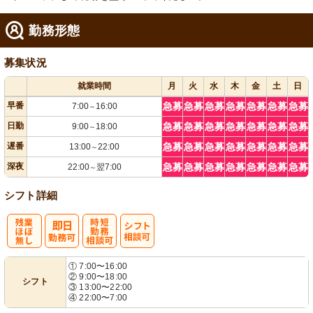
勤務形態
募集状況
就業時間
月
火
水
木
金
土
日
早番
急募
急募
急募
急募
急募
急募
急募
7:00
16:00
～
日勤
急募
急募
急募
急募
急募
急募
急募
9:00
18:00
～
遅番
急募
急募
急募
急募
急募
急募
急募
13:00
22:00
～
深夜
急募
急募
急募
急募
急募
急募
急募
22:00
翌7:00
～
シフト詳細
残
時短勤務相談
シ
① 7:00〜16:00
② 9:00〜18:00
シフト
業ほぼなし
可
フト相談可
③ 13:00〜22:00
④ 22:00〜7:00