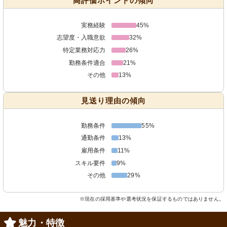
高評価ポイントの傾向
実務経験
45%
志望度・入職意欲
32%
特定業務対応力
26%
勤務条件適合
21%
その他
13%
見送り理由の傾向
勤務条件
55%
通勤条件
13%
雇用条件
11%
スキル要件
9%
その他
29%
※現在の採用基準や選考状況を保証するものではありません。
魅力・特徴