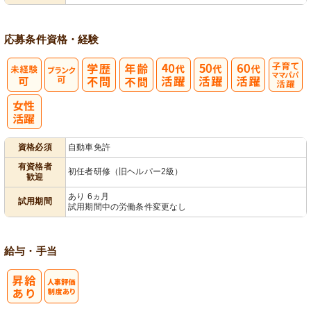
応募条件
資格・経験
子育てママパ
パ活躍
資格必須
自動車免許
有資格者
初任者研修（旧ヘルパー2級）
歓迎
あり 6ヵ月
試用期間
試用期間中の労働条件変更なし
給与・手当
人事評価制度