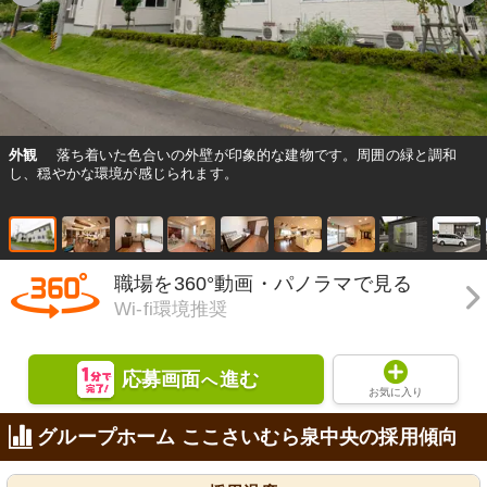
外観
落ち着いた色合いの外壁が印象的な建物です。周囲の緑と調和
し、穏やかな環境が感じられます。
職場を360°動画・パノラマで見る
Wi-fi環境推奨
応募画面
進む
へ
お気に入り
グループホーム ここさいむら泉中央の採用傾向