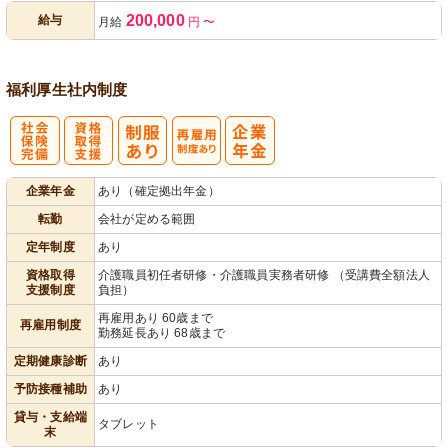
200,000
給与
月給
円
〜
あり
福利厚生
社内制度
社
資格取得支援
再雇用制度あ
企業年金
あり（確定拠出年金）
会保険完備
あり
り
転勤
会社が定める範囲
定年制度
あり
資格取得
介護職員初任者研修・介護職員実務者研修 （受講費全額法人
支援制度
負担）
再雇用あり 60歳まで
再雇用制度
勤務延長あり 68歳まで
定期健康診断
あり
予防接種補助
あり
貸与・支給端
タブレット
末