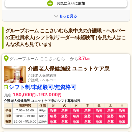
お気に入り
に
追加
もっと見る
グループホーム ここさいむら泉中央の介護職・ヘルパー
の正社員求人(シフト制/リーダー/未経験可 )を見た人はこ
んな求人も見ています
3.7
グループホーム ここさいむら... から
km
介護老人保健施設 ユニットケア泉
介護老人保健施設
介護職・ヘルパー
シフト制/未経験可/無資格可
180,000
192,000
月給
円
円
〜
介護老人保健施設 ユニットケア泉のシフト募集状況
就業時間
休憩
月
火
水
木
金
土
日
早番
7:00
～
16:00
60
分
急募
急募
急募
急募
急募
急募
急募
日勤
10:00
～
19:00
60
分
急募
急募
急募
急募
急募
急募
急募
夜勤
16:00
～
翌10:00
120
分
急募
急募
急募
急募
急募
急募
急募