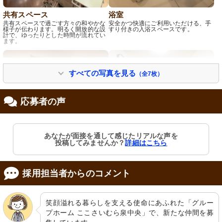
共有スペース
浴室
共有スペースで過ごす方々の和やかな
安全かつ快適にご利用いただける、手
様子が伝わります。明るく開放的な設
すり付きの入浴スペースです。
計で、ゆったりとした時間が流れてい
ます。
すべての写真を見る
（全7枚）
応募者の声
あなたが面接を通して感じたリアルな声を
エレベーター
談話室
投稿してみませんか？
詳細はこちら
アクセス容易なエレベーターで、段差
清潔感のある空間で、落ち着いた時間
のないスムーズな移動を実現していま
を過ごせます。緑の椅子が彩りを添
す。
え、安心感を与える環境です。
採用担当者からのコメント
笑顔溢れる暮らしを支える使命にあふれた「グルー
プホーム ここさいむら泉中央」で、新たな仲間を募