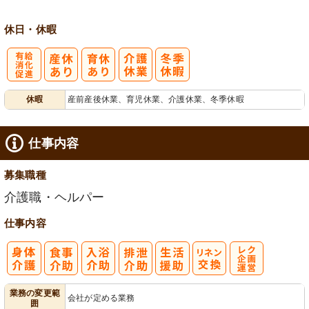
休日・休暇
有
休暇
産前産後休業、育児休業、介護休業、冬季休暇
給消化促進
仕事内容
募集職種
介護職・ヘルパー
仕事内容
レク企画・運
業務の変更範
会社が定める業務
囲
営