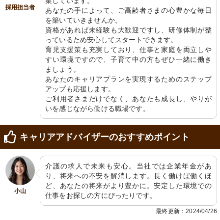
集しています。

採用担当者
あなたの手によって、ご高齢者さまの心豊かな毎日
を築いていきませんか。

エントランス
自動ドア
資格があれば未経験も大歓迎ですし、研修体制が整
清潔感があり、木のぬくもりを感じる
広々とした入口は清潔感があり、悠々
っているため安心してスタートできます。

アットホームな受付空間です。
自適な職場環境を予感させます。
育児支援策も充実しており、仕事と家庭を両立しや
すい環境ですので、子育て中の方もぜひ一緒に働き
ましょう。

あなたのキャリアプランを実現するためのステップ
アップも応援します。

ご利用者さまだけでなく、あなたも成長し、やりが
いを感じながら働ける職場です。
キャリアアドバイザーのおすすめポイント
外観
スタイリッシュなデザインの建物前面
が、訪れる人を優しく迎え入れます。
介護の求人で未来も安心。当社では企業年金があ
り、将来への不安を解消します。長く働けば働くほ
ど、あなたの将来がより豊かに。安定した環境での
小山
仕事をお探しの方にぴったりです。
最終更新：2024/04/26