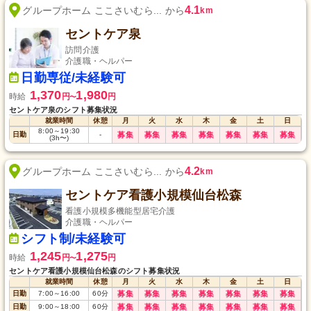
4.1
グループホーム ここさいむら... から
km
セントケア泉
訪問介護
介護職・ヘルパー
日勤専従/未経験可
1,370
1,980
時給
円
円
〜
セントケア泉のシフト募集状況
就業時間
休憩
月
火
水
木
金
土
日
8:00
～
19:30
日勤
-
募集
募集
募集
募集
募集
募集
募集
(3h〜)
4.2
グループホーム ここさいむら... から
km
セントケア看護小規模仙台松森
看護小規模多機能型居宅介護
介護職・ヘルパー
シフト制/未経験可
1,245
1,275
時給
円
円
〜
セントケア看護小規模仙台松森のシフト募集状況
就業時間
休憩
月
火
水
木
金
土
日
日勤
7:00
～
16:00
60
分
募集
募集
募集
募集
募集
募集
募集
日勤
9:00
～
18:00
60
分
募集
募集
募集
募集
募集
募集
募集