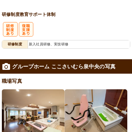
研修制度
教育
サポート体制
研
復
研修制度
新入社員研修、実技研修
修制度あり
職支援あり
グループホーム ここさいむら泉中央の写真
職場写真