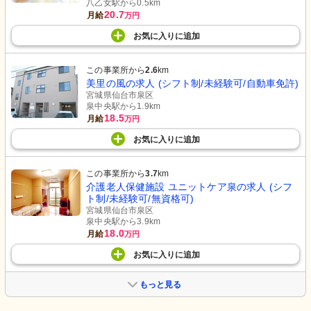
八乙女駅から0.5km
20.7
月給
万円
お気に入り
に
追加
この事業所から
2.6
km
美里の風の求人 (シフト制/未経験可/自動車免許)
宮城県仙台市泉区
泉中央駅から1.9km
18.5
月給
万円
お気に入り
に
追加
この事業所から
3.7
km
介護老人保健施設 ユニットケア泉の求人 (シフ
ト制/未経験可/無資格可)
宮城県仙台市泉区
泉中央駅から3.9km
18.0
月給
万円
お気に入り
に
追加
もっと見る