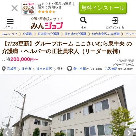
スカウトや選考の連絡を
無料インストール
通知でお知らせ
介護･医療求人サイト
メニュー
検索
ログインする
みんジョブ
介護職
宮城県の介護職
仙台市の介護職
仙台市泉区の介護職
グルー
【7/28更新】グループホーム ここさいむら泉中央
の
介護職・ヘルパーの正社員求人（リーダー候補）
月給
200,000
〜
円
7月28日更新
グループホーム
宮城県
仙台市
仙台市泉区
野村
泉中央駅
から1.1km
八乙女駅
から2.0km
Yo
自由