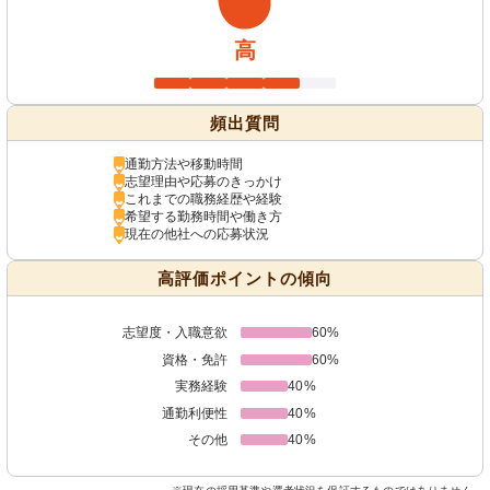
高
頻出質問
通勤方法や移動時間
志望理由や応募のきっかけ
これまでの職務経歴や経験
希望する勤務時間や働き方
現在の他社への応募状況
高評価ポイントの傾向
志望度・入職意欲
60%
資格・免許
60%
実務経験
40%
通勤利便性
40%
その他
40%