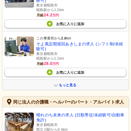
験可)
東京都昭島市
昭島駅から1.2km
24.2
月給
万円
お気に入り
に
追加
この事業所から
2.6
km
そよ風定期巡回あきしまの求人 (シフト制/未経
験可)
東京都昭島市
昭島駅から1.2km
28.0
月給
万円
お気に入り
に
追加
もっと見る
同じ法人の介護職・ヘルパーのパート・アルバイト求人
晴れのち未来の求人 (日勤専従/未経験可/自動車
免許)
東京都昭島市
西立川駅から0.4km