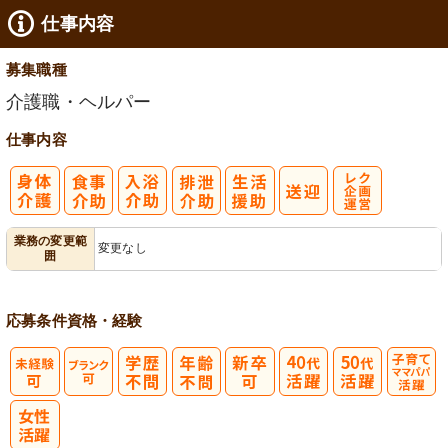
仕事内容
募集職種
介護職・ヘルパー
仕事内容
レク企画・運
業務の変更範
変更なし
囲
営
応募条件
資格・経験
子育てママパ
パ活躍