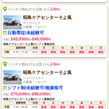
深夜
22:00
～
翌17:00
60
分
募集
募集
募集
募集
募集
募集
募集
2.6
リハデイ晴れのち元気 から
km
昭島ケアセンターそよ風
デイサービス
介護職・ヘルパー
日勤専従/未経験可
242,000
245,000
月給
円
円
〜
昭島ケアセンターそよ風のシフト募集状況
就業時間
休憩
月
火
水
木
金
土
日
日勤
8:30
～
17:30
60
分
募集
募集
募集
募集
募集
募集
募集
2.6
リハデイ晴れのち元気 から
km
昭島ケアセンターそよ風
ショートステイ
介護職・ヘルパー
シフト制/未経験可/無資格可
270,000
290,000
月給
円
円
〜
昭島ケアセンターそよ風のシフト募集状況
就業時間
休憩
月
火
水
木
金
土
日
早番
7:00
～
16:00
60
分
募集
募集
募集
募集
募集
募集
募集