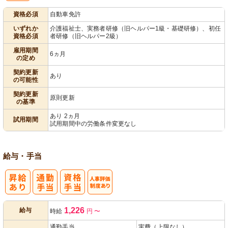
資格必須
自動車免許
いずれか
介護福祉士、実務者研修（旧ヘルパー1級・基礎研修）、初任
資格必須
者研修（旧ヘルパー2級）
雇用期間
6ヵ月
の定め
契約更新
あり
の可能性
契約更新
原則更新
の基準
あり 2ヵ月
試用期間
試用期間中の労働条件変更なし
給与・手当
人事評価制度
1,226
給与
時給
円
〜
あり
通勤手当
実費（上限なし）