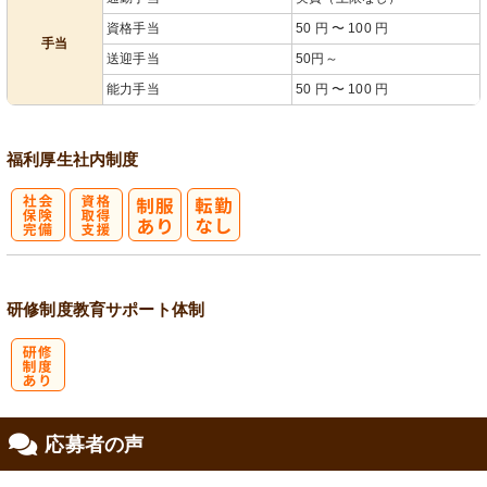
資格手当
50 円 〜 100 円
手当
送迎手当
50円～
能力手当
50 円 〜 100 円
福利厚生
社内制度
社
資格取得支援
会保険完備
あり
研修制度
教育
サポート体制
研
応募者の声
修制度あり