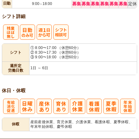
日勤
募集
募集
募集
募集
募集
募集
定休
9:00
18:00
～
シフト詳細
残
週
シ
① 8:00〜17:00 （休憩60分）
シフト
② 8:30〜17:30 （休憩60分）
業ほぼなし
1日から可
フト相談可
③ 9:00〜18:00 （休憩60分）
週所定
1日 ～ 6日
労働日数
休日・休暇
有
年
産前産後休業、育児休業、介護休業、看護休暇、夏季休暇、
休暇
年末年始休暇、慶弔休暇
給消化促進
末年始休暇