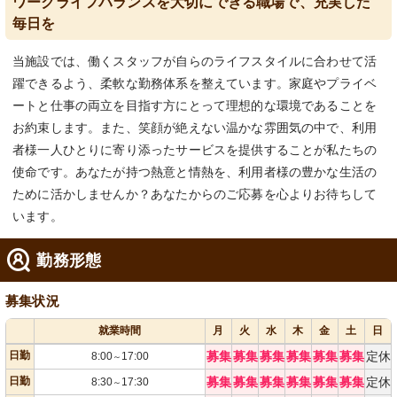
ワークライフバランスを大切にできる職場で、充実した
毎日を
当施設では、働くスタッフが自らのライフスタイルに合わせて活
躍できるよう、柔軟な勤務体系を整えています。家庭やプライベ
ートと仕事の両立を目指す方にとって理想的な環境であることを
お約束します。また、笑顔が絶えない温かな雰囲気の中で、利用
者様一人ひとりに寄り添ったサービスを提供することが私たちの
使命です。あなたが持つ熱意と情熱を、利用者様の豊かな生活の
ために活かしませんか？あなたからのご応募を心よりお待ちして
います。
勤務形態
募集状況
就業時間
月
火
水
木
金
土
日
日勤
募集
募集
募集
募集
募集
募集
定休
8:00
17:00
～
日勤
募集
募集
募集
募集
募集
募集
定休
8:30
17:30
～