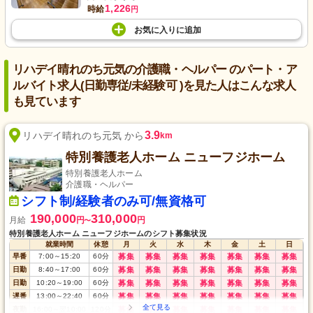
1,226
時給
円
お気に入り
に
追加
リハデイ晴れのち元気の介護職・ヘルパー のパート・ア
ルバイト求人(日勤専従/未経験可 )を見た人はこんな求人
も見ています
3.9
リハデイ晴れのち元気 から
km
特別養護老人ホーム ニューフジホーム
特別養護老人ホーム
介護職・ヘルパー
シフト制/経験者のみ可/無資格可
190,000
310,000
月給
円
円
〜
特別養護老人ホーム ニューフジホームのシフト募集状況
就業時間
休憩
月
火
水
木
金
土
日
早番
7:00
～
15:20
60
分
募集
募集
募集
募集
募集
募集
募集
日勤
8:40
～
17:00
60
分
募集
募集
募集
募集
募集
募集
募集
日勤
10:20
～
19:00
60
分
募集
募集
募集
募集
募集
募集
募集
遅番
13:00
～
22:40
60
分
募集
募集
募集
募集
募集
募集
募集
夜勤
16:00
～
翌10:00
120
分
募集
募集
募集
募集
募集
募集
募集