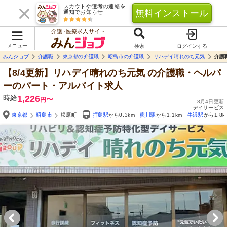
スカウトや選考の連絡を
無料インストール
通知でお知らせ
介護･医療求人サイト
メニュー
検索
ログインする
みんジョブ
介護職
東京都の介護職
昭島市の介護職
リハデイ晴れのち元気
介護
【8/4更新】リハデイ晴れのち元気
の介護職・ヘルパ
ーのパート・アルバイト求人
時給
1,226
〜
円
8月4日更新
デイサービス
東京都
昭島市
松原町
拝島駅
から0.3km
熊川駅
から1.1km
牛浜駅
から1.8k