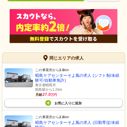
同じエリアの求人
この事業所から
2.6
km
昭島ケアセンターそよ風の求人 (シフト制/未経
験可/自動車免許)
東京都昭島市
昭島駅から1.2km
27.0
月給
万円
お気に入り
に
追加
この事業所から
2.6
km
昭島ケアセンターそよ風の求人 (日勤専従/未経