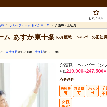
お気に入り
護職
グループホーム あすか東十条
介護職・正社員
ーム あすか東十条
の介護職・ヘルパーの正社
km
東十条駅
から0.4km
十条駅
から1.0km
介護職・ヘルパー（シ
210,000
247,500
月給
〜
円
応募条件