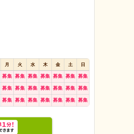
代活躍
代活躍
代活躍
月
火
水
木
金
土
日
場で、一緒に高齢者の支援をしましょう。貴重な経
多目的室
笑顔溢れ
募集
募集
募集
募集
募集
募集
募集
募集
募集
募集
募集
募集
募集
募集
募集
募集
募集
募集
募集
募集
募集