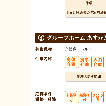
休暇
6ヵ月経過
後の年次
有給
グループホーム あすか
募集職種
介護職・ヘルパー
仕事内容
業務の変更範囲
応募条件
資格・経験