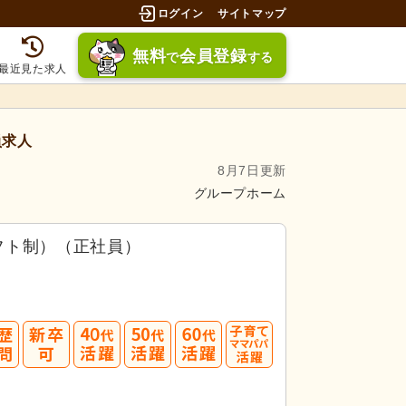
ログイン
サイトマップ
無料
会員登録
で
する
最近見た求人
員求人
8月7日更新
グループホーム
フト制）（正社員）
40
50
60