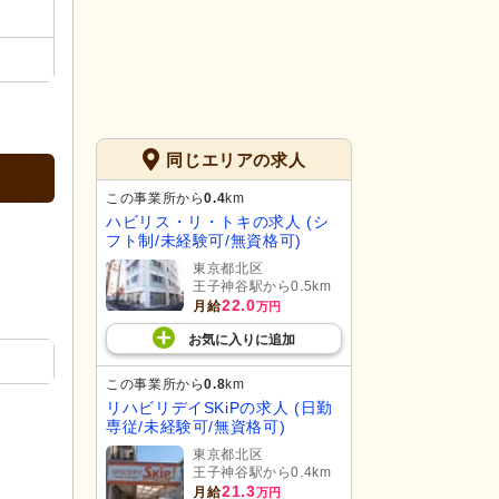
同じエリアの求人
この事業所から
0.4
km
ハビリス・リ・トキの求人 (シ
フト制/未経験可/無資格可)
東京都北区
王子神谷駅から0.5km
22.0
月給
万円
お気に入り
に
追加
この事業所から
0.8
km
リハビリデイSKiPの求人 (日勤
専従/未経験可/無資格可)
東京都北区
王子神谷駅から0.4km
21.3
月給
万円