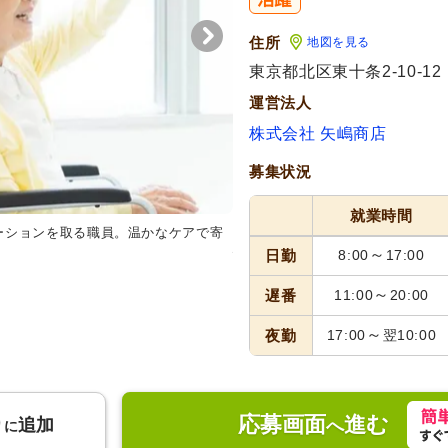
住所
地図を見る
東京都北区東十条2-10-12
運営法人
株式会社 矢嶋商店
募集状況
就業時間
ーションを取る職員。温かなケアで寄
スタッフイメージ
笑顔溢れる職
験がここにあります。
～
日勤
8:00
17:00
～
遅番
11:00
20:00
～
夜勤
17:00
翌10:00
応募画面
進む
り
追加
へ
に