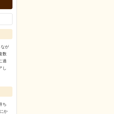
じなが
複数
に過
アし
持ち
にか