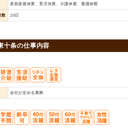
産前産後休業、育児休業、介護休業、看護休暇
日数
10日
東十条の
仕事内容
会社が定める業務
40
50
60