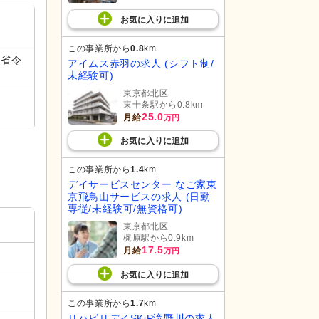
お気に入り
に
追加
この事業所から
0.8
km
（省令
アイムス赤羽の求人 (シフト制/
未経験可)
東京都北区
東十条駅から0.8km
25.0
月給
万円
お気に入り
に
追加
この事業所から
1.4
km
デイサービスセンター なご家東
京飛鳥山サービスの求人 (日勤
専従/未経験可/無資格可)
東京都北区
梶原駅から0.9km
17.5
月給
万円
お気に入り
に
追加
この事業所から
1.7
km
リハビリデイSKiP滝野川の求人