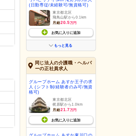
(日勤専従/未経験可/無資格可)
東京都北区
飛鳥山駅から0.1km
20.5
月給
万円
お気に入り
に
追加
もっと見る
同じ法人の介護職・ヘルパ
ーの正社員求人
グループホーム あすか王子の求
人 (シフト制/経験者のみ可/無資
格可)
東京都北区
梶原駅から1.0km
21.7
月給
万円
お気に入り
に
追加
グループホーム あすか東川口の