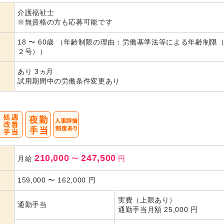
介護福祉士
代活躍
代活躍
代活躍
※無資格の方も応募可能です
18 〜 60歳 （年齢制限の理由：労働基準法等による年齢制限
２号））
あり 3ヵ月
試用期間中の労働条件変更あり
210,000
247,500
月給
〜
円
159,000
〜
162,000
円
実費（上限あり）
通勤手当
通勤手当月額 25,000 円