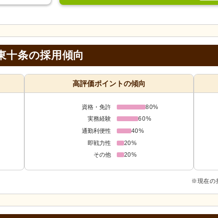
東十条の採用傾向
高評価ポイントの傾向
資格・免許
80%
実務経験
60%
通勤利便性
40%
即戦力性
20%
その他
20%
※現在の