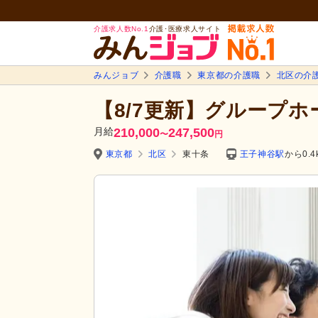
介護求人数No.1
介護･医療求人サイト
みんジョブ
介護職
東京都の介護職
北区の介
【8/7更新】グループホ
月給
210,000
247,500
〜
円
東京都
北区
東十条
王子神谷駅
から0.4