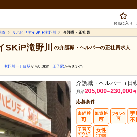
お気に入り
護職
リハビリデイSKiP滝野川
介護職・正社員
イSKiP滝野川
の介護職・ヘルパーの正社員求人
m
滝野川一丁目駅
から0.3km
王子駅
から0.3km
介護職・ヘルパー（日
205,000
230,000
月給
〜
円
応募条件
まずは応
転職成功者は
「平均