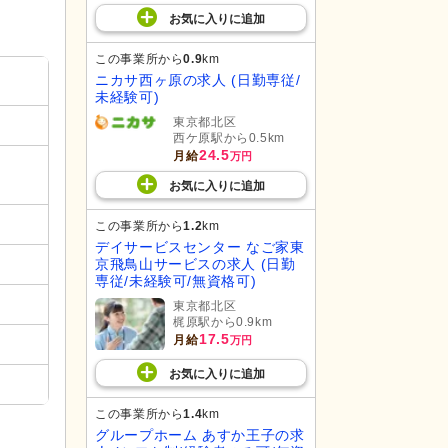
お気に入り
に
追加
この事業所から
0.9
km
ニカサ西ヶ原の求人 (日勤専従/
未経験可)
東京都北区
西ケ原駅から0.5km
24.5
月給
万円
お気に入り
に
追加
この事業所から
1.2
km
デイサービスセンター なご家東
京飛鳥山サービスの求人 (日勤
専従/未経験可/無資格可)
東京都北区
梶原駅から0.9km
17.5
月給
万円
お気に入り
に
追加
この事業所から
1.4
km
グループホーム あすか王子の求