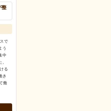
が整
ビスで
よう
集中
た、
おける
働き
て働