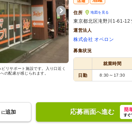
住所
地図を見る
東京都北区滝野川1-61-1
運営法人
株式会社 オベロン
募集状況
就業時間
ハビリサポート施設です。入り口近く
々への配慮が感じられます。
～
日勤
8:30
17:30
応募画面
進む
り
追加
へ
に