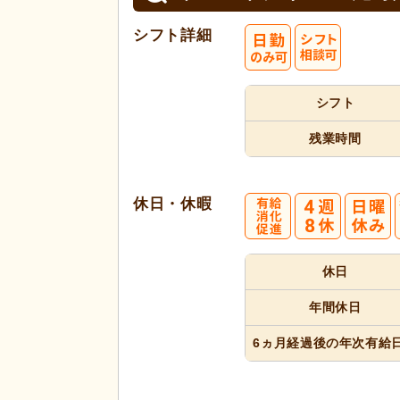
シフト詳細
シフト
残業時間
休日・休暇
4
休日
週8休
年間休日
6ヵ月経過
後の年次
有給