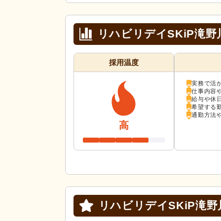
リハビリデイSKiP滝
採用温度
実務で活
仕事内容
給与や休
希望する
通勤方法
高
リハビリデイSKiP滝野