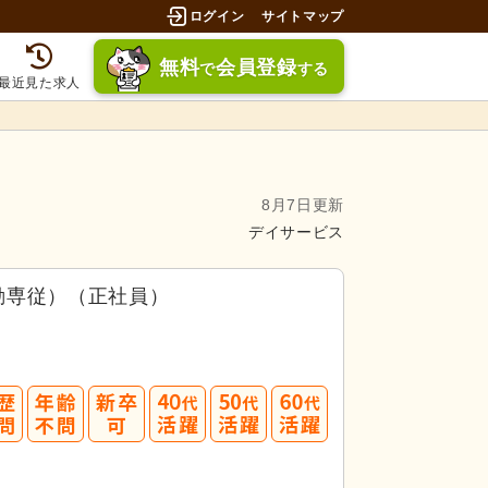
ログイン
サイトマップ
無料
会員登録
で
する
最近見た求人
8月7日更新
デイサービス
勤専従）（正社員）
募してみましょう！
40
50
60
3.5件」
の
求人に応募しています！