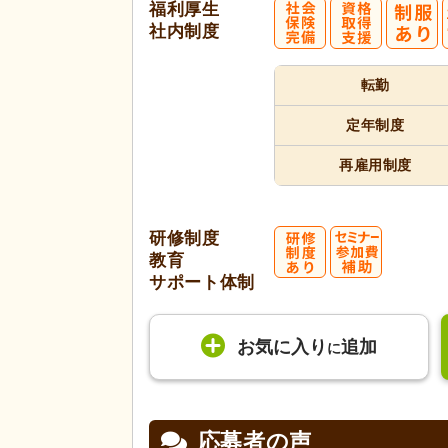
福利厚生
社内制度
転勤
定年制度
再雇用制度
研修制度
教育
サポート体制
お気に入り
追加
に
応募者の声