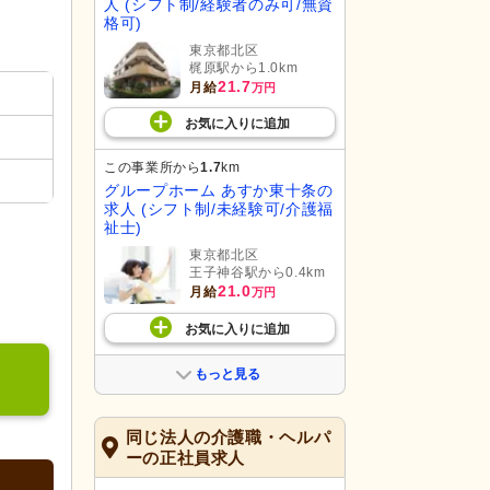
人 (シフト制/経験者のみ可/無資
格可)
東京都北区
梶原駅から1.0km
21.7
月給
万円
お気に入り
に
追加
この事業所から
1.7
km
グループホーム あすか東十条の
求人 (シフト制/未経験可/介護福
祉士)
東京都北区
王子神谷駅から0.4km
21.0
月給
万円
お気に入り
に
追加
もっと見る
同じ法人の介護職・ヘルパ
ーの正社員求人