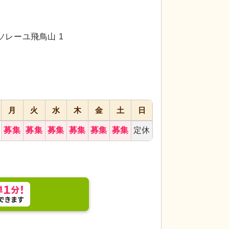
代活躍
代活躍
代活躍
応募画面
進む
へ
2ソレーユ飛鳥山 1
お気に入り
に
追加
月
火
水
木
金
土
日
募集
募集
募集
募集
募集
募集
定休