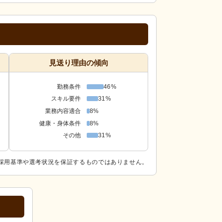
見送り理由の傾向
勤務条件
46%
スキル要件
31%
業務内容適合
8%
健康・身体条件
8%
その他
31%
採用基準や選考状況を保証するものではありません。