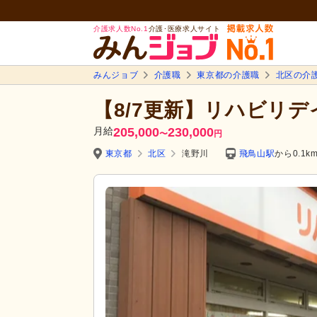
介護求人数No.1
介護･医療求人サイト
みんジョブ
介護職
東京都の介護職
北区の介
【8/7更新】リハビリデ
月給
205,000
230,000
〜
円
東京都
北区
滝野川
飛鳥山駅
から0.1k