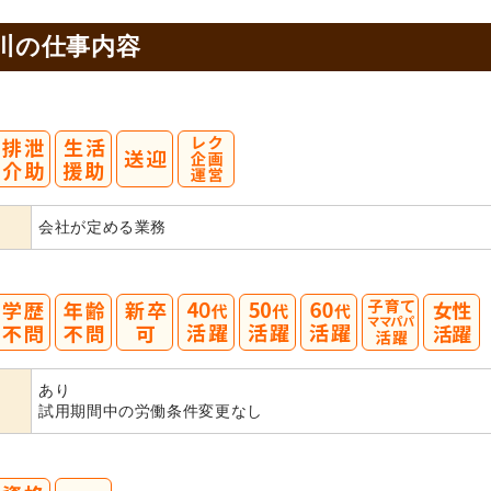
川の
仕事内容
会社が定める業務
40
50
60
あり
代活躍
代活躍
代活躍
試用期間中の労働条件変更なし