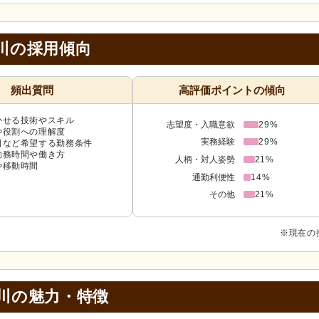
野川の採用傾向
頻出質問
高評価ポイントの傾向
かせる技術やスキル
志望度・入職意欲
29%
や役割への理解度
実務経験
29%
日など希望する勤務条件
勤務時間や働き方
人柄・対人姿勢
21%
や移動時間
通勤利便性
14%
その他
21%
※現在の
川の
魅力・特徴