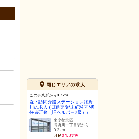
同じエリアの求人
この事業所から
0.4
km
愛・訪問介護ステーション滝野
川の求人 (日勤専従/未経験可/初
任者研修（旧ヘルパー2級）)
東京都北区
滝野川一丁目駅から
0.2km
24.0
月給
万円