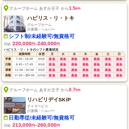
1.5
グループホーム あすか王子 から
km
ハビリス・リ・トキ
グループホーム
介護職・ヘルパー
シフト制/未経験可/無資格可
220,000
240,000
月給
円
円
〜
ハビリス・リ・トキのシフト募集状況
就業時間
休憩
月
火
水
木
金
土
日
早番
7:00
～
16:00
60
分
募集
募集
募集
募集
募集
募集
募集
日勤
8:45
～
17:45
60
分
募集
募集
募集
募集
募集
募集
募集
遅番
11:00
～
20:00
60
分
募集
募集
募集
募集
募集
募集
募集
夜勤
17:00
～
翌9:00
120
分
募集
募集
募集
募集
募集
募集
募集
0.7
グループホーム あすか王子 から
km
リハビリデイSKiP
デイサービス
介護職・ヘルパー
日勤専従/未経験可/無資格可
213,000
260,000
月給
円
円
〜