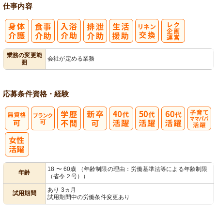
仕事内容
レク企画・運
業務の変更範
会社が定める業務
囲
営
応募条件
資格・経験
子育てママパ
パ活躍
18 〜 60歳 （年齢制限の理由：労働基準法等による年齢制限
年齢
（省令２号））
あり 3ヵ月
試用期間
試用期間中の労働条件変更あり