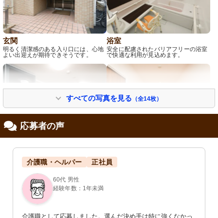
玄関
浴室
明るく清潔感のある入り口には、心地
安全に配慮されたバリアフリーの浴室
よい出迎えが期待できそうです。
で快適な利用が見込めます。
すべての写真を見る
（全14枚）
応募者の声
エントランス
廊下
明るく広々としたエントランスは清潔
清潔感のある広々とした廊下には、手
介護職・ヘルパー
正社員
感があり、訪れる人を温かく迎え入れ
すりが設けられており、先には憩いの
ます。
スペースが見えます。
60代 男性
経験年数：1年未満
介護職として応募しました。選んだ決め手は特に強くなかっ