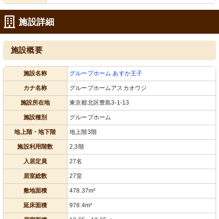
施設詳細
施設概要
共有スペース
居室
明るい共有スペースで利用者がくつろ
明るく清潔な空間で、快適な日々を過
施設名称
グループホーム あすか王子
ぐ姿が見受けられます。ゆったりとし
ごせる居室です。必要な備品が整って
た時間の流れを感じさせる環境です。
おり、居心地の良さを感じられます。
カナ名称
グループホームアスカオウジ
施設所在地
東京都北区豊島3-1-13
施設種別
グループホーム
地上階・地下階
地上階3階
施設利用階数
2,3階
入居定員
27名
居室総数
27室
敷地面積
478.37m²
延床面積
978.4m²