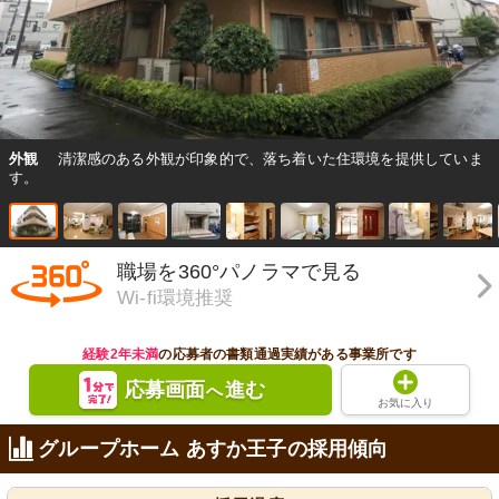
外観
清潔感のある外観が印象的で、落ち着いた住環境を提供していま
す。
職場を360°パノラマで見る
Wi-fi環境推奨
経験2年未満
の応募者の書類通過実績がある事業所です
応募画面
進む
へ
お気に入り
グループホーム あすか王子の採用傾向