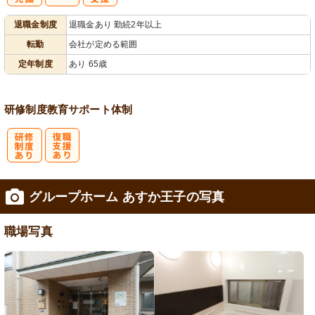
社
資格取得支援
退職金制度
退職金あり 勤続2年以上
会保険完備
あり
転勤
会社が定める範囲
定年制度
あり 65歳
研修制度
教育
サポート体制
研
復
グループホーム あすか王子の写真
修制度あり
職支援あり
職場写真