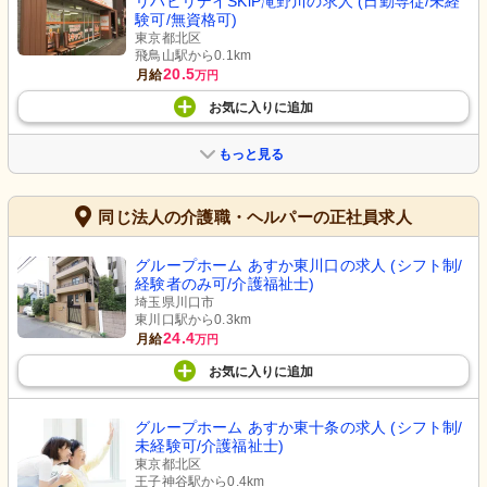
リハビリデイSKiP滝野川の求人 (日勤専従/未経
験可/無資格可)
東京都北区
飛鳥山駅から0.1km
20.5
月給
万円
お気に入り
に
追加
もっと見る
同じ法人の介護職・ヘルパーの正社員求人
グループホーム あすか東川口の求人 (シフト制/
経験者のみ可/介護福祉士)
埼玉県川口市
東川口駅から0.3km
24.4
月給
万円
お気に入り
に
追加
グループホーム あすか東十条の求人 (シフト制/
未経験可/介護福祉士)
東京都北区
王子神谷駅から0.4km