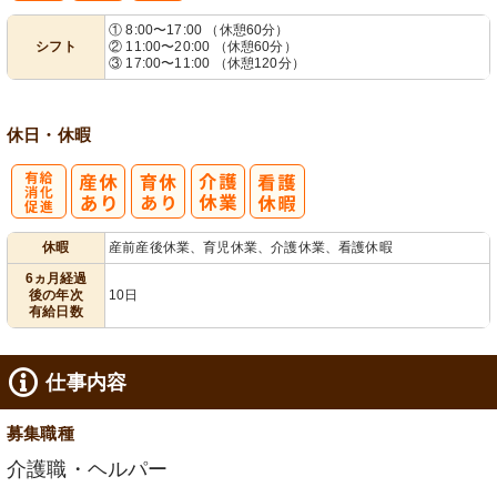
① 8:00〜17:00 （休憩60分）
シフト
② 11:00〜20:00 （休憩60分）
業ほぼなし
可
フト相談可
③ 17:00〜11:00 （休憩120分）
休日・休暇
有
休暇
産前産後休業、育児休業、介護休業、看護休暇
給消化促進
6ヵ月経過
後の年次
10日
有給日数
仕事内容
募集職種
介護職・ヘルパー