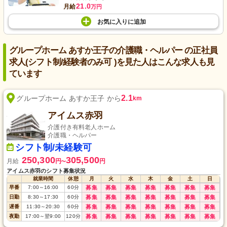
21.0
月給
万円
お気に入り
に
追加
グループホーム あすか王子の介護職・ヘルパー の正社員
求人(シフト制/経験者のみ可 )を見た人はこんな求人も見
ています
2.1
グループホーム あすか王子 から
km
アイムス赤羽
介護付き有料老人ホーム
介護職・ヘルパー
シフト制/未経験可
250,300
305,500
月給
円
円
〜
アイムス赤羽のシフト募集状況
就業時間
休憩
月
火
水
木
金
土
日
早番
7:00
～
16:00
60
分
募集
募集
募集
募集
募集
募集
募集
日勤
8:30
～
17:30
60
分
募集
募集
募集
募集
募集
募集
募集
遅番
11:30
～
20:30
60
分
募集
募集
募集
募集
募集
募集
募集
夜勤
17:00
～
翌9:00
120
分
募集
募集
募集
募集
募集
募集
募集