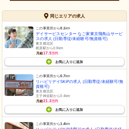
同じエリアの求人
この事業所から
0.1
km
デイサービスセンター なご家東京飛鳥山サービ
スの求人 (日勤専従/未経験可/無資格可)
東京都北区
梶原駅から0.9km
17.5
月給
万円
お気に入り
に
追加
この事業所から
0.7
km
リハビリデイSKiPの求人 (日勤専従/未経験可/無
資格可)
東京都北区
王子神谷駅から0.4km
21.3
月給
万円
お気に入り
に
追加
この事業所から
1.4
km