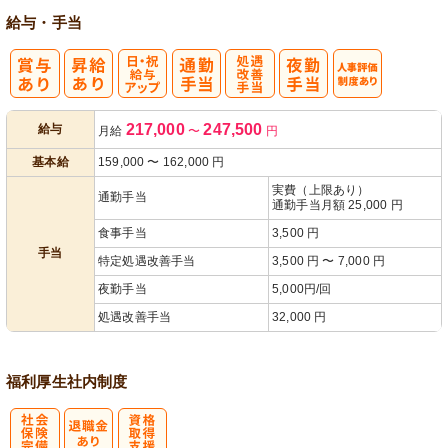
給与・手当
日・祝給与ア
処
人事評価制度
217,000
247,500
給与
月給
〜
円
ップ
遇改善手当
あり
基本給
159,000
〜
162,000
円
実費（上限あり）
通勤手当
通勤手当月額 25,000 円
食事手当
3,500 円
手当
特定処遇改善手当
3,500 円 〜 7,000 円
夜勤手当
5,000円/回
処遇改善手当
32,000 円
福利厚生
社内制度