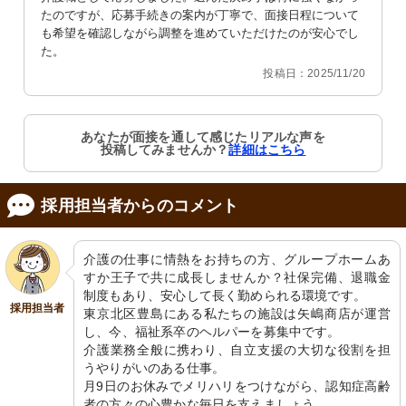
たのですが、応募手続きの案内が丁寧で、面接日程について
も希望を確認しながら調整を進めていただけたのが安心でし
た。
投稿日：2025/11/20
エントランス
居室
明るく清潔感のある入口部分が迎えて
明るく清潔な空間で、居心地の良い
くれます。利便性を考えたバリアフリ
日々を送れます。必要な家具が整って
ー設計です。
おり、生活に優しい環境です。
あなたが面接を通して感じたリアルな声を
投稿してみませんか？
詳細はこちら
採用担当者からのコメント
介護の仕事に情熱をお持ちの方、グループホームあ
すか王子で共に成長しませんか？社保完備、退職金
共有スペース
共有スペース
制度もあり、安心して長く勤められる環境です。

採用担当者
屋外の息抜きに利用できる、ビル群を
明るく開放的な空間で、壁にはアート
東京北区豊島にある私たちの施設は矢嶋商店が運営
望むテラスです。適度な開放感があ
が飾られています。フカフカのソファ
し、今、福祉系卒のヘルパーを募集中です。

り、ゆったりとした時間を過ごせそう
が心地よい憩いの場を提供していま
です。
す。
介護業務全般に携わり、自立支援の大切な役割を担
うやりがいのある仕事。

月9日のお休みでメリハリをつけながら、認知症高齢
者の方々の心豊かな毎日を支えましょう。