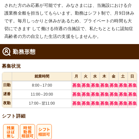
された方のみ応募が可能です。みなさまには、当施設における介
護業務全般を担当してもらいます。勤務はシフト制で、月9日休み
です。毎月しっかりと休みがあるため、プライベートの時間も大
切にできます して働ける待遇の当施設で、私たちとともに認知症
高齢者の方の自立した生活の支援をしませんか。
勤務形態
募集状況
就業時間
月
火
水
木
金
土
日
日勤
募集
募集
募集
募集
募集
募集
募集
8:00
17:00
～
遅番
募集
募集
募集
募集
募集
募集
募集
11:00
20:00
～
夜勤
募集
募集
募集
募集
募集
募集
募集
17:00
翌11:00
～
シフト詳細
残
時短勤務相談
シ