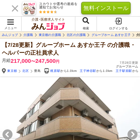
スカウトや選考の連絡を
無料インストール
通知でお知らせ
介護･医療求人サイト
メニュー
検索
ログインする
みんジョブ
介護職
東京都の介護職
北区の介護職
グループホーム あすか王子
介
【7/28更新】グループホーム あすか王子
の介護職・
ヘルパーの正社員求人
月給
217,000
247,500
〜
円
7月28日更新
グループホーム
東京都
北区
豊島
梶原駅
から1.0km
王子神谷駅
から1.0km
王子駅前駅
から1