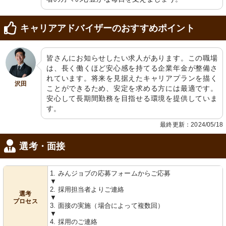
キャリアアドバイザーのおすすめポイント
皆さんにお知らせしたい求人があります。この職場
トイレ
トイレ
は、長く働くほど安心感を持てる企業年金が整備さ
安全に配慮されたバリアフリーの設計
手すり付きで安全に配慮されたトイレ
です。手すりが設置されており、快適
です。清潔感のあふれる空間が確保さ
れています。将来を見据えたキャリアプランを描く
にご使用いただけます。
れています。
沢田
ことができるため、安定を求める方には最適です。
安心して長期間勤務を目指せる環境を提供していま
す。
最終更新：2024/05/18
選考・面接
1. みんジョブの応募フォームからご応募
洗面台
トイレ
▼
ゆとりのスペースで日々の清掃も簡単
安全に配慮された手すり付きトイレ、
2. 採用担当者よりご連絡
選考
にでき、整備が行き届いています。
清潔感のある空間です。
▼
プロセス
3. 面接の実施（場合によって複数回）
▼
4. 採用のご連絡