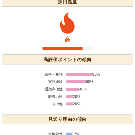
採用温度
高
高評価ポイントの傾向
資格・免許
80%
実務経験
60%
通勤利便性
40%
即戦力性
20%
その他
20%
見送り理由の傾向
資格要件
17%