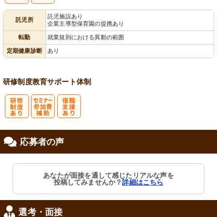
ハラスメント
託児施設あり
託児所
企業主導型保育園の提携あり
相談窓口
転勤
就業規則における異動の範囲
定期健康診断
あり
研修制度
教育
サポート体制
研
セミナー参加
復
応募者の声
修制度あり
費補助
職支援あり
あなたが面接を通して感じたリアルな声を
投稿してみませんか？
詳細はこちら
選考・面接