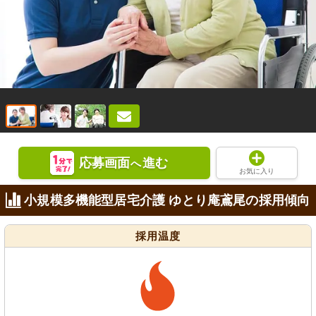
応募画面
進む
へ
お気に入り
小規模多機能型居宅介護 ゆとり庵鳶尾の採用傾向
採用温度