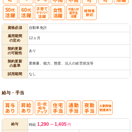
フ
リーター可
子育てママパ
外国人材・留
資格必須
自動車免許
パ活躍
学生活躍
雇用期間
12ヵ月
の定め
契約更新
あり
の可能性
契約更新
業務量、能力、態度、法人の経営状況等
の基準
試用期間
なし
給与・手当
日・祝給与ア
人事評価制度
1,290
1,405
給与
時給
〜
円
ップ
あり