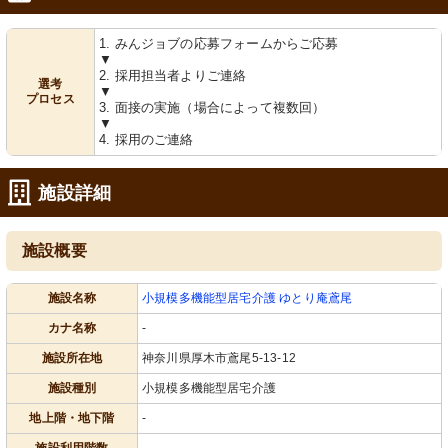
1. みんジョブの応募フォームからご応募
▼
2. 採用担当者よりご連絡
選考
▼
プロセス
3. 面接の実施（場合によって複数回）
▼
4. 採用のご連絡
施設詳細
施設概要
施設名称
小規模多機能型居宅介護 ゆとり庵鳶尾
カナ名称
-
施設所在地
神奈川県厚木市鳶尾5-13-12
施設種別
小規模多機能型居宅介護
地上階・地下階
-