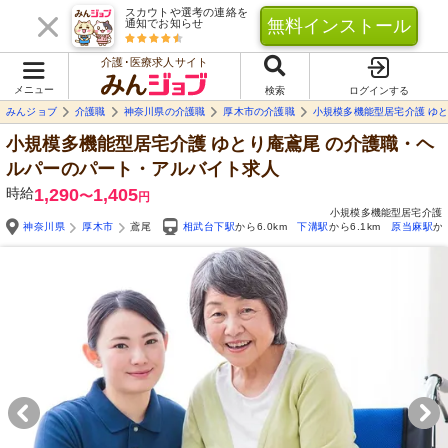
スカウトや選考の連絡を
無料インストール
通知でお知らせ
介護･医療求人サイト
メニュー
検索
ログインする
みんジョブ
介護職
神奈川県の介護職
厚木市の介護職
小規模多機能型居宅介護 ゆ
小規模多機能型居宅介護 ゆとり庵鳶尾
の介護職・ヘ
ルパーのパート・アルバイト求人
時給
1,290
1,405
〜
円
小規模多機能型居宅介護
神奈川県
厚木市
鳶尾
相武台下駅
から6.0km
下溝駅
から6.1km
原当麻駅
か