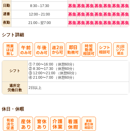
日勤
募集
募集
募集
募集
募集
募集
募集
8:30
17:30
～
遅番
募集
募集
募集
募集
募集
募集
募集
12:00
21:00
～
夜勤
募集
募集
募集
募集
募集
募集
募集
21:00
翌7:00
～
シフト詳細
残
週
時短勤務相談
シ
月1回シフト
① 7:00〜16:00 （休憩60分）
② 8:30〜17:30 （休憩60分）
シフト
業ほぼなし
2日から可
可
フト相談可
提出
③ 12:00〜21:00 （休憩60分）
④ 21:00〜7:00 （休憩60分）
週所定
2日以上
労働日数
休日・休暇
有
家庭都合休相