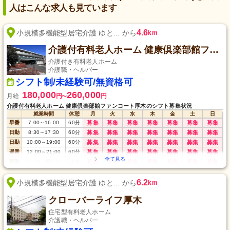
人はこんな求人も見ています
4.6
小規模多機能型居宅介護 ゆと... から
km
介護付有料老人ホーム 健康倶楽部館ファンコート厚木
介護付き有料老人ホーム
介護職・ヘルパー
シフト制/未経験可/無資格可
180,000
260,000
月給
円
円
〜
介護付有料老人ホーム 健康倶楽部館ファンコート厚木のシフト募集状況
就業時間
休憩
月
火
水
木
金
土
日
早番
7:00
～
16:00
60
分
募集
募集
募集
募集
募集
募集
募集
日勤
8:30
～
17:30
60
分
募集
募集
募集
募集
募集
募集
募集
日勤
10:00
～
19:00
60
分
募集
募集
募集
募集
募集
募集
募集
遅番
12:00
～
21:00
60
分
募集
募集
募集
募集
募集
募集
募集
夜勤
21:00
～
翌7:00
60
分
募集
募集
募集
募集
募集
募集
募集
6.2
小規模多機能型居宅介護 ゆと... から
km
クローバーライフ厚木
住宅型有料老人ホーム
介護職・ヘルパー