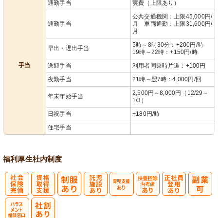
通勤手当
実費（上限あり）
公共交通機関：上限45,000円/
通勤手当
月 車両通勤：上限31,600円/
月
5時～8時30分：+200円/時
早出・遅出手当
19時～22時：+150円/時
手当
送迎手当
利用者同乗時片道：+100円
夜勤手当
21時～翌7時：4,000円/回
2,500円～8,000円（12/29～
年末年始手当
1/3）
日祝手当
+180円/時
住宅手当
福利厚生
社内制度
社
資格取得支援
託
育
扶養控除内考
正社員登用あ
会保険完備
あり
児施設あり
児支援あり
慮あり
り