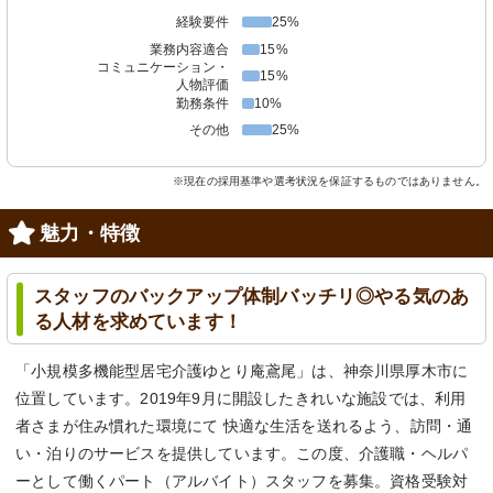
経験要件
25%
業務内容適合
15%
コミュニケーション・
15%
人物評価
勤務条件
10%
その他
25%
※現在の採用基準や選考状況を保証するものではありません。
魅力・特徴
スタッフのバックアップ体制バッチリ◎やる気のあ
る人材を求めています！
「小規模多機能型居宅介護ゆとり庵鳶尾」は、神奈川県厚木市に
位置しています。2019年9月に開設したきれいな施設では、利用
者さまが住み慣れた環境にて 快適な生活を送れるよう、訪問・通
い・泊りのサービスを提供しています。この度、介護職・ヘルパ
ーとして働くパート（アルバイト）スタッフを募集。資格受験対