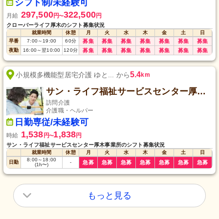
シフト制/未経験可
297,500
322,500
月給
円
円
〜
クローバーライフ厚木のシフト募集状況
就業時間
休憩
月
火
水
木
金
土
日
早番
7:00
～
19:00
60
分
募集
募集
募集
募集
募集
募集
募集
夜勤
16:00
～
翌10:00
120
分
募集
募集
募集
募集
募集
募集
募集
5.4
小規模多機能型居宅介護 ゆと... から
km
サン・ライフ福祉サービスセンター厚木事業所
訪問介護
介護職・ヘルパー
日勤専従/未経験可
1,538
1,838
時給
円
円
〜
サン・ライフ福祉サービスセンター厚木事業所のシフト募集状況
就業時間
休憩
月
火
水
木
金
土
日
8:00
～
18:00
日勤
-
急募
急募
急募
急募
急募
急募
急募
(1h〜)
もっと見る