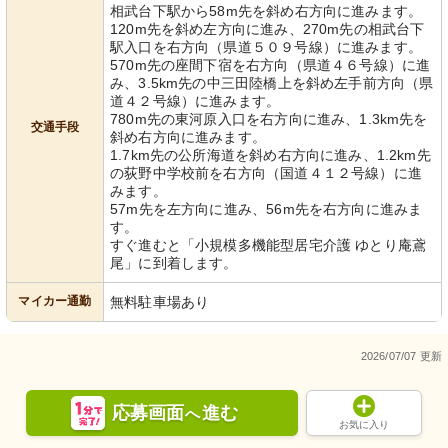
相武台下駅から58m先を斜め右方向に進みます。
120m先を斜め左方向に進み、270m先の相武台下
駅入口を右方向（県道５０９号線）に進みます。
570m先の座間下宿を右方向（県道４６号線）に進
み、3.5km先の中三田陸橋上を斜め左手前方向（県
道４２号線）に進みます。
780m先の東河原入口を右方向に進み、1.3km先を
交通手段
斜め右方向に進みます。
1.7km先の公所海道を斜め右方向に進み、1.2km先
の荻野中学校前を右方向（国道４１２号線）に進
みます。
57m先を左方向に進み、56m先を右方向に進みま
す。
すぐ進むと「小規模多機能型居宅介護 ゆとり庵鳶
尾」に到着します。
マイカー通勤
無料駐車場あり
2026/07/07 更新
応募画面
進む
へ
お気に入り