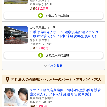
神奈川県厚木市
本厚木駅から3.1km
27.1
月給
万円
お気に入り
に
追加
この事業所から
4.6
km
介護付有料老人ホーム 健康倶楽部館ファンコー
ト厚木の求人 (シフト制/未経験可/無資格可)
神奈川県厚木市
下溝駅から1.6km
18.0
月給
万円
お気に入り
に
追加
もっと見る
同じ法人の介護職・ヘルパーのパート・アルバイト求人
スマイル鷹取定期巡回・随時対応型訪問介護看
護の求人 (シフト制/未経験可/自動車免許)
兵庫県神戸市須磨区
鷹取駅から0.3km
1,265
時給
円