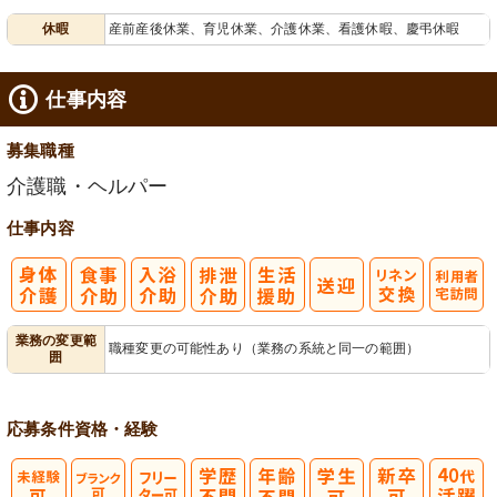
休暇
産前産後休業、育児休業、介護休業、看護休暇、慶弔休暇
給消化促進
談可
仕事内容
募集職種
介護職・ヘルパー
仕事内容
利
業務の変更範
職種変更の可能性あり（業務の系統と同一の範囲）
囲
用者宅訪問
応募条件
資格・経験