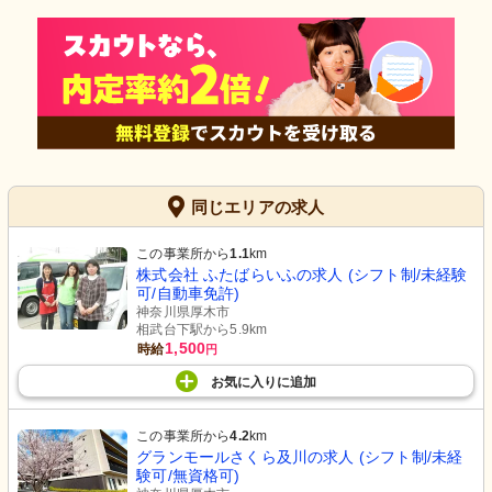
同じエリアの求人
この事業所から
1.1
km
株式会社 ふたばらいふの求人 (シフト制/未経験
可/自動車免許)
神奈川県厚木市
相武台下駅から5.9km
1,500
時給
円
お気に入り
に
追加
この事業所から
4.2
km
グランモールさくら及川の求人 (シフト制/未経
験可/無資格可)