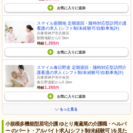
お気に入り
に
追加
スマイル新開地 定期巡回・随時対応型訪問介護
看護の求人 (シフト制/未経験可/自動車免許)
兵庫県神戸市兵庫区
新開地駅から0.3km
1,265
時給
円
お気に入り
に
追加
スマイル春日野道 定期巡回・随時対応型訪問介
護看護の求人 (シフト制/未経験可/自動車免許)
兵庫県神戸市中央区
春日野道駅から0.3km
1,265
時給
円
お気に入り
に
追加
もっと見る
小規模多機能型居宅介護 ゆとり庵鳶尾の介護職・ヘルパ
ー のパート・アルバイト求人(シフト制/未経験可 )を見た