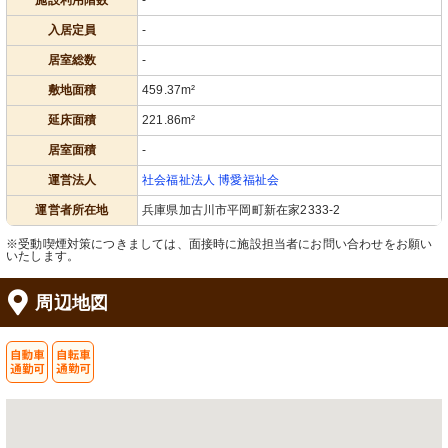
施設利用階数
-
入居定員
-
居室総数
-
敷地面積
459.37m²
延床面積
221.86m²
居室面積
-
運営法人
社会福祉法人 博愛福祉会
運営者所在地
兵庫県加古川市平岡町新在家2333-2
※受動喫煙対策につきましては、面接時に施設担当者にお問い合わせをお願い
いたします。
周辺地図