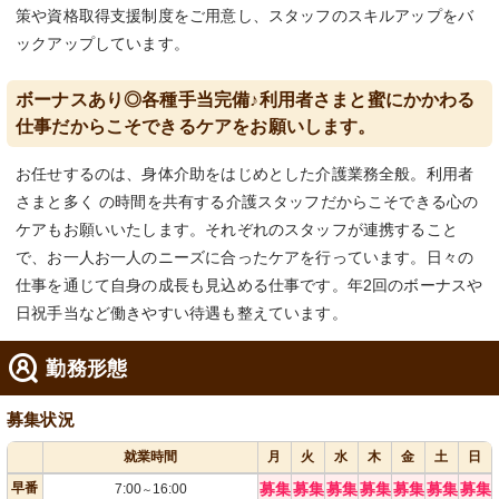
策や資格取得支援制度をご用意し、スタッフのスキルアップをバ
ックアップしています。
ボーナスあり◎各種手当完備♪利用者さまと蜜にかかわる
仕事だからこそできるケアをお願いします。
お任せするのは、身体介助をはじめとした介護業務全般。利用者
さまと多く の時間を共有する介護スタッフだからこそできる心の
ケアもお願いいたします。それぞれのスタッフが連携すること
で、お一人お一人のニーズに合ったケアを行っています。日々の
仕事を通じて自身の成長も見込める仕事です。年2回のボーナスや
日祝手当など働きやすい待遇も整えています。
勤務形態
募集状況
就業時間
月
火
水
木
金
土
日
早番
募集
募集
募集
募集
募集
募集
募集
7:00
16:00
～