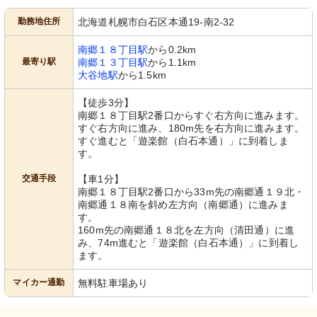
勤務地住所
北海道札幌市白石区本通19-南2-32
南郷１８丁目駅
から0.2km
外観
最寄り駅
南郷１３丁目駅
から1.1km
大谷地駅
から1.5km
清潔で広々とした空間が迎える入り口
があり、快適な環境が期待できます。
【徒歩3分】
南郷１８丁目駅2番口からすぐ右方向に進みます。
すぐ右方向に進み、180m先を右方向に進みます。
すぐ進むと「遊楽館（白石本通）」に到着しま
す。
交通手段
【車1分】
南郷１８丁目駅2番口から33m先の南郷通１９北・
南郷通１８南を斜め左方向（南郷通）に進みま
す。
160m先の南郷通１８北を左方向（清田通）に進
み、74m進むと「遊楽館（白石本通）」に到着し
ます。
マイカー通勤
無料駐車場あり