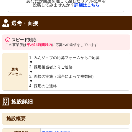
あなたが面接を通して感じたリアルな声を
ゆとりある空間の居室で、シンプルな
ゆったりとしたデスクスペースが確保
投稿してみませんか？
詳細はこちら
家具と冷蔵庫が備えられ、落ち着いた
された居室です。個人の趣味や必需品
雰囲気です。
を置いて、快適な時間を過ごせます。
選考・面接
スピード対応
この事業所は
平均24時間以内
に応募への返信をしています
1. みんジョブの応募フォームからご応募
▼
トイレ
エレベーター
2. 採用担当者よりご連絡
選考
▼
手すり付きで安全に配慮された明るい
ゆったりとした空間のエレベーター
プロセス
トイレです。利用者の方が使いやすい
は、移動を快適にサポートします。壁
3. 面接の実施（場合によって複数回）
よう設計されています。
には掲示物があり、情報共有がされて
▼
います。
4. 採用のご連絡
施設詳細
施設概要