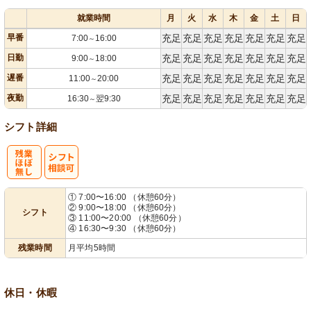
就業時間
月
火
水
木
金
土
日
早番
充足
充足
充足
充足
充足
充足
充足
7:00
16:00
～
日勤
充足
充足
充足
充足
充足
充足
充足
9:00
18:00
～
遅番
充足
充足
充足
充足
充足
充足
充足
11:00
20:00
～
夜勤
充足
充足
充足
充足
充足
充足
充足
16:30
翌9:30
～
シフト詳細
残
シ
① 7:00〜16:00 （休憩60分）
② 9:00〜18:00 （休憩60分）
シフト
業ほぼなし
フト相談可
③ 11:00〜20:00 （休憩60分）
④ 16:30〜9:30 （休憩60分）
残業時間
月平均5時間
休日・休暇