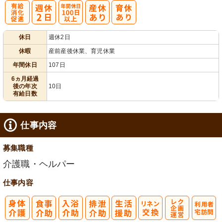
有
年間休日
休日
週休2日
給消化促進
100日以上
休暇
産前産後休業、育児休業
年間休日
107日
6ヵ月経過
後の年次
10日
有給日数
仕事内容
募集職種
介護職・ヘルパー
仕事内容
レク企画・運
利