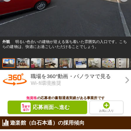
外観
明るい色合いの建物が迎える落ち着いた雰囲気の入口です。こち
らの建物は、快適にお過ごしいただけることでしょう。
職場を360°動画・パノラマで見る
Wi-fi環境推奨
無資格
の応募者の書類通過実績がある事業所です
応募画面
進む
へ
お気に入り
遊楽館（白石本通）の採用傾向