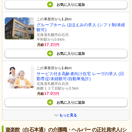
お気に入り
に
追加
この事業所から
1.2
km
グループホーム ほほえみの求人 (シフト制/未経
験可)
北海道札幌市白石区
平和駅から0.8km
17.3
月給
万円
お気に入り
に
追加
この事業所から
1.6
km
サービス付き高齢者向け住宅 レーヴの求人 (日
勤専従/未経験可/自動車免許)
北海道札幌市白石区
南郷１３丁目駅から0.5km
17.0
月給
万円
お気に入り
に
追加
もっと見る
遊楽館（白石本通）の介護職・ヘルパー の正社員求人(シ