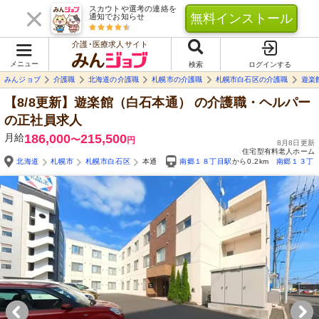
スカウトや選考の連絡を
無料インストール
通知でお知らせ
介護･医療求人サイト
メニュー
検索
ログインする
みんジョブ
介護職
北海道の介護職
札幌市の介護職
札幌市白石区の介護職
遊楽
【8/8更新】遊楽館（白石本通）
の介護職・ヘルパー
の正社員求人
月給
186,000
215,500
〜
円
8月8日更新
住宅型有料老人ホーム
北海道
札幌市
札幌市白石区
本通
南郷１８丁目駅
から0.2km
南郷１３丁
Yo
自由