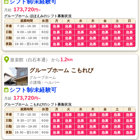
シフト制/未経験可
173,720
月給
円
〜
グループホーム ほほえみのシフト募集状況
就業時間
休憩
月
火
水
木
金
土
日
早番
7:30
～
16:30
60
分
急募
急募
急募
急募
急募
急募
急募
日勤
9:00
～
18:00
60
分
急募
急募
急募
急募
急募
急募
急募
日勤
10:00
～
19:00
60
分
急募
急募
急募
急募
急募
急募
急募
夜勤
16:30
～
翌10:00
90
分
急募
急募
急募
急募
急募
急募
急募
1.2
遊楽館（白石本通） から
km
グループホーム こもれび
グループホーム
介護職・ヘルパー
シフト制/未経験可
173,720
月給
円
〜
グループホーム こもれびのシフト募集状況
就業時間
休憩
月
火
水
木
金
土
日
早番
7:30
～
16:30
60
分
急募
急募
急募
急募
急募
急募
急募
日勤
8:30
～
17:30
60
分
急募
急募
急募
急募
急募
急募
急募
日勤
10:00
～
19:00
60
分
急募
急募
急募
急募
急募
急募
急募
夜勤
16:30
～
翌10:00
90
分
急募
急募
急募
急募
急募
急募
急募