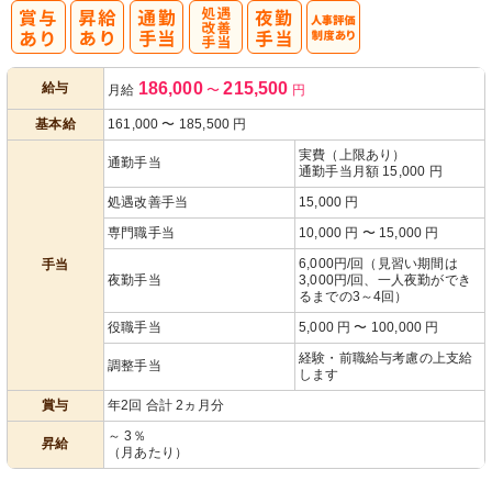
処
人事評価制度
186,000
215,500
給与
月給
〜
円
遇改善手当
あり
基本給
161,000
〜
185,500
円
実費（上限あり）
通勤手当
通勤手当月額 15,000 円
処遇改善手当
15,000 円
専門職手当
10,000 円 〜 15,000 円
6,000円/回（見習い期間は
手当
夜勤手当
3,000円/回、一人夜勤ができ
るまでの3～4回）
役職手当
5,000 円 〜 100,000 円
経験・前職給与考慮の上支給
調整手当
します
賞与
年2回 合計 2ヵ月分
～ 3％
昇給
（月あたり）