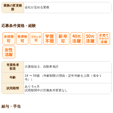
業務の変更範
会社が定める業務
囲
営
用者宅訪問
応募条件
資格・経験
子育てママパ
パ活躍
有資格者
介護福祉士、自動車免許
歓迎
18 〜 59歳 （年齢制限の理由：定年年齢を上限（省令１
年齢
号））
あり 6ヵ月
試用期間
試用期間中の労働条件変更なし
給与・手当