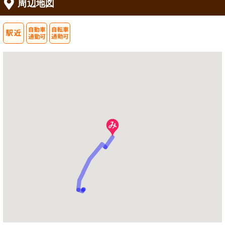
周辺地図
会議室
廊下
快適な環境でお食事が楽しめる食堂で
明るく清潔感のある廊下が広がってお
す。明るい窓辺での食事はゆったりと
り、壁には掲示物が整然と配置されて
した時間を過ごせます。
います。
ダイニングルーム
ロビー
清潔感あふれるダイニングルームで
清潔感溢れるロビーには、ゆったり座
す。壁面のデザインが心地よい雰囲気
れるベンチがあり、寛ぎの時を提供し
を醸し出しています。
ています。