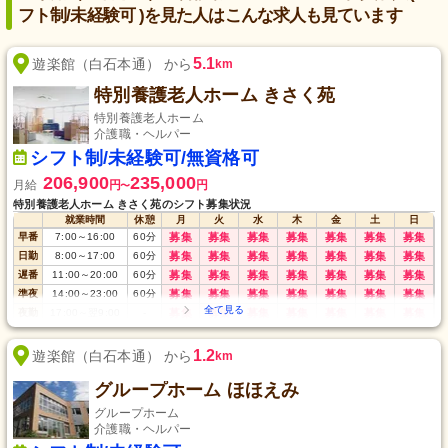
フト制/未経験可 )を見た人はこんな求人も見ています
5.1
遊楽館（白石本通） から
km
特別養護老人ホーム きさく苑
特別養護老人ホーム
介護職・ヘルパー
シフト制/未経験可/無資格可
206,900
235,000
月給
円
円
〜
特別養護老人ホーム きさく苑のシフト募集状況
就業時間
休憩
月
火
水
木
金
土
日
早番
7:00
～
16:00
60
分
募集
募集
募集
募集
募集
募集
募集
日勤
8:00
～
17:00
60
分
募集
募集
募集
募集
募集
募集
募集
遅番
11:00
～
20:00
60
分
募集
募集
募集
募集
募集
募集
募集
準夜
14:00
～
23:00
60
分
募集
募集
募集
募集
募集
募集
募集
夜勤
17:00
～
翌9:00
-
募集
募集
募集
募集
募集
募集
募集
深夜
23:00
～
翌8:00
-
募集
募集
募集
募集
募集
募集
募集
1.2
遊楽館（白石本通） から
km
グループホーム ほほえみ
グループホーム
介護職・ヘルパー