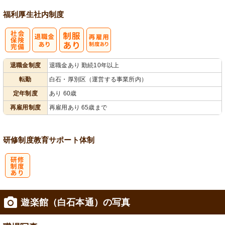
福利厚生
社内制度
社
再雇用制度あ
退職金制度
退職金あり 勤続10年以上
会保険完備
り
転勤
白石・厚別区（運営する事業所内）
定年制度
あり 60歳
再雇用制度
再雇用あり 65歳まで
研修制度
教育
サポート体制
研
遊楽館（白石本通）の写真
修制度あり