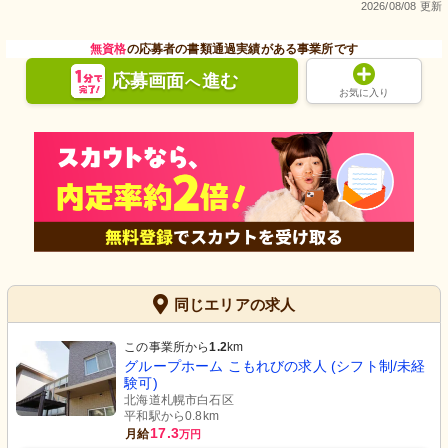
2026/08/08 更新
無資格
の応募者の書類通過実績がある事業所です
応募画面
進む
へ
お気に入り
同じエリアの求人
この事業所から
1.2
km
グループホーム こもれびの求人 (シフト制/未経
験可)
北海道札幌市白石区
平和駅から0.8km
17.3
月給
万円