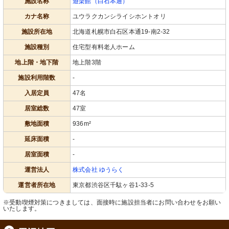
施設名称
遊楽館（白石本通）
エントランス
浴室
カナ名称
ユウラクカンシライシホントオリ
広々として明るいエントランスです。
手すり付きで安全に配慮された浴室で
清潔感のある環境で、訪れる方を温か
す。清潔感のある環境で、ゆったりと
施設所在地
北海道札幌市白石区本通19-南2-32
く迎えています。
した入浴時間をお過ごしいただけま
す。
施設種別
住宅型有料老人ホーム
地上階・地下階
地上階3階
施設利用階数
-
入居定員
47名
居室総数
47室
敷地面積
936m²
コインランドリー
居室
延床面積
-
手軽に洗濯ができる清潔なコインラン
壁にかけられたダーツボードのある居
ドリーです。利用者の方々の日常生活
室です。本を読んだり、テレビを視聴
居室面積
-
を支える設備が揃っています。
したりできる落ち着いた空間となって
います。
運営法人
株式会社 ゆうらく
運営者所在地
東京都渋谷区千駄ヶ谷1-33-5
※受動喫煙対策につきましては、面接時に施設担当者にお問い合わせをお願い
いたします。