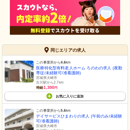
同じエリアの求人
この事業所から
4.6
km
医療特化型有料老人ホーム ろのわの求人 (夜勤
専従/未経験可/准看護師)
宮城県大崎市
古川駅から2.7km
1,300
時給
円
お気に入り
に
追加
この事業所から
5.6
km
デイサービスひまわりの求人 (午前のみ/未経験
可/准看護師)
宮城県大崎市