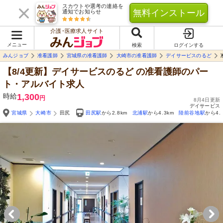
スカウトや選考の連絡を
無料インストール
通知でお知らせ
介護･医療求人サイト
メニュー
検索
ログインする
みんジョブ
准看護師
宮城県の准看護師
大崎市の准看護師
デイサービスのるど
【8/4更新】デイサービスのるど
の准看護師のパー
ト・アルバイト求人
時給
1,300
円
8月4日更新
デイサービス
宮城県
大崎市
田尻
田尻駅
から2.8km
北浦駅
から4.3km
陸前谷地駅
から4.