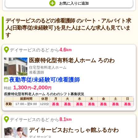
お気に入り
に
追加
デイサービスのるどの准看護師 のパート・アルバイト求
人(日勤専従/未経験可 )を見た人はこんな求人も見ていま
す
4.6
デイサービスのるど から
km
医療特化型有料老人ホーム ろのわ
住宅型有料老人ホーム
准看護師
夜勤専従/未経験可/准看護師
1,300
2,000
時給
円
円
〜
医療特化型有料老人ホーム ろのわのシフト募集状況
就業時間
休憩
月
火
水
木
金
土
日
夜勤
17:00
～
翌9:00
120
分
募集
募集
募集
募集
募集
募集
募集
8.1
デイサービスのるど から
km
デイサービスおたっしゃ館ふるかわ
デイサービス