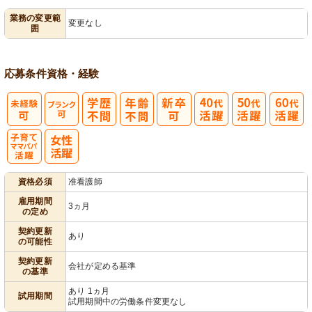
業務の変更範
変更なし
囲
ック
理
応募条件
資格・経験
子育てママパ
資格必須
准看護師
パ活躍
雇用期間
3ヵ月
の定め
契約更新
あり
の可能性
契約更新
会社が定める基準
の基準
あり 1ヵ月
試用期間
試用期間中の労働条件変更なし