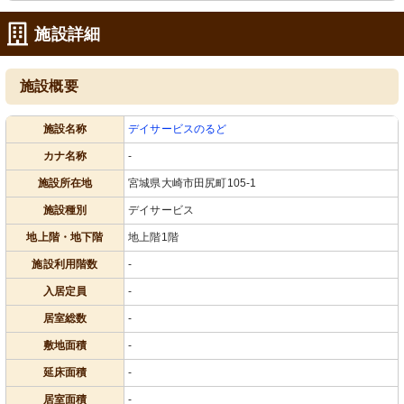
施設詳細
施設概要
施設名称
デイサービスのるど
カナ名称
-
施設所在地
宮城県大崎市田尻町105-1
施設種別
デイサービス
地上階・地下階
地上階1階
施設利用階数
-
入居定員
-
居室総数
-
敷地面積
-
延床面積
-
居室面積
-