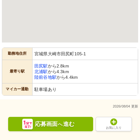
勤務地住所
宮城県大崎市田尻町105-1
田尻駅
から2.8km
最寄り駅
北浦駅
から4.3km
陸前谷地駅
から4.4km
マイカー通勤
駐車場あり
2026/08/04 更新
応募画面
進む
へ
お気に入り