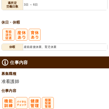
業ほぼなし
3日から可
フト相談可
週所定
3日 ～ 6日
労働日数
休日・休暇
有
休暇
産前産後休業、育児休業
給消化促進
仕事内容
募集職種
准看護師
仕事内容
バイタルチェ
服薬・投薬管