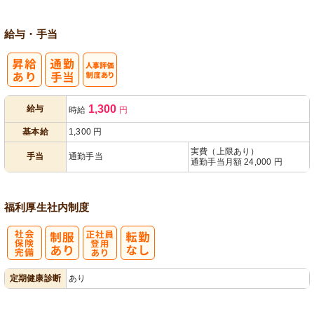
給与・手当
人事評価制度
1,300
給与
時給
円
あり
基本給
1,300
円
実費（上限あり）
手当
通勤手当
通勤手当月額 24,000 円
福利厚生
社内制度
社
正社員登用あ
定期健康診断
あり
会保険完備
り