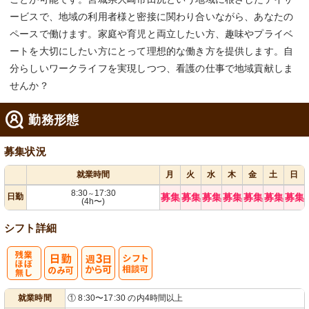
ービスで、地域の利用者様と密接に関わり合いながら、あなたの
ペースで働けます。家庭や育児と両立したい方、趣味やプライベ
ートを大切にしたい方にとって理想的な働き方を提供します。自
分らしいワークライフを実現しつつ、看護の仕事で地域貢献しま
せんか？
勤務形態
募集状況
就業時間
月
火
水
木
金
土
日
8:30
17:30
～
日勤
募集
募集
募集
募集
募集
募集
募集
(4h〜)
シフト詳細
残
週
シ
就業時間
① 8:30〜17:30 の内4時間以上