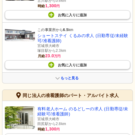
古川駅から0.6km
1,300
時給
円
お気に入り
に
追加
この事業所から
6.5
km
ショートステイ くるみの求人 (日勤専従/未経験
可/准看護師)
宮城県大崎市
塚目駅から2.3km
23.0
月給
万円
お気に入り
に
追加
もっと見る
同じ法人の准看護師のパート・アルバイト求人
有料老人ホーム のるどしーの求人 (日勤専従/未
経験可/准看護師)
宮城県大崎市
田尻駅から2.8km
1,300
時給
円