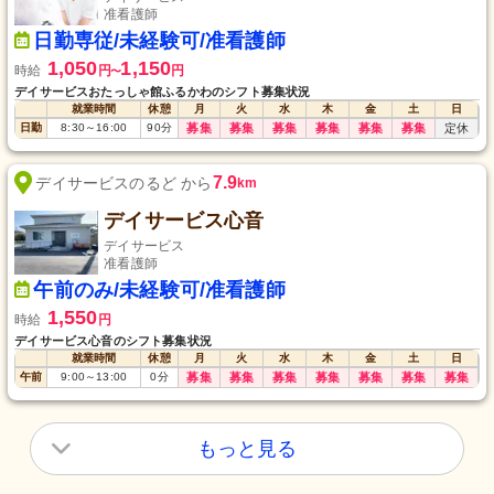
准看護師
日勤専従/未経験可/准看護師
1,050
1,150
時給
円
円
〜
デイサービスおたっしゃ館ふるかわのシフト募集状況
就業時間
休憩
月
火
水
木
金
土
日
日勤
8:30
～
16:00
90
分
募集
募集
募集
募集
募集
募集
定休
7.9
デイサービスのるど から
km
デイサービス心音
デイサービス
准看護師
午前のみ/未経験可/准看護師
1,550
時給
円
デイサービス心音のシフト募集状況
就業時間
休憩
月
火
水
木
金
土
日
午前
9:00
～
13:00
0
分
募集
募集
募集
募集
募集
募集
募集
もっと見る