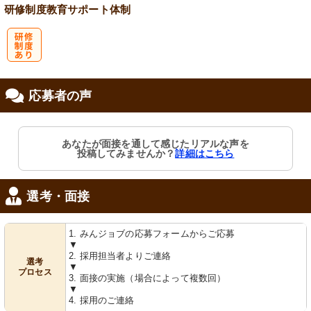
研修制度
教育
サポート体制
研
応募者の声
修制度あり
あなたが面接を通して感じたリアルな声を
投稿してみませんか？
詳細はこちら
選考・面接
1. みんジョブの応募フォームからご応募
▼
2. 採用担当者よりご連絡
選考
▼
プロセス
3. 面接の実施（場合によって複数回）
▼
4. 採用のご連絡