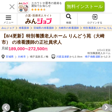
スカウトや選考の連絡を
無料インストール
通知でお知らせ
介護･医療求人サイト
メニュー
検索
ログインする
みんジョブ
准看護師
宮城県の准看護師
大崎市の准看護師
特別養護老人ホーム り
【8/4更新】特別養護老人ホーム りんどう苑（大崎
市）
の准看護師の正社員求人
月給
189,000
272,500
〜
円
8月4日更新
特別養護老人ホーム
宮城県
大崎市
鳴子温泉石ノ梅
川渡温泉駅
から2.0km
鳴子御殿湯駅
から2.3k