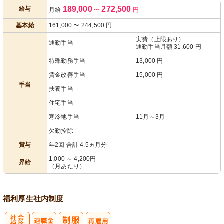
189,000
272,500
給与
月給
〜
円
あり
基本給
161,000
〜
244,500
円
実費（上限あり）
通勤手当
通勤手当月額 31,600 円
特殊勤務手当
13,000 円
賃金改善手当
15,000 円
手当
扶養手当
住宅手当
寒冷地手当
11月～3月
欠勤控除
賞与
年2回 合計 4.5ヵ月分
1,000 ～ 4,200円
昇給
（月あたり）
福利厚生
社内制度