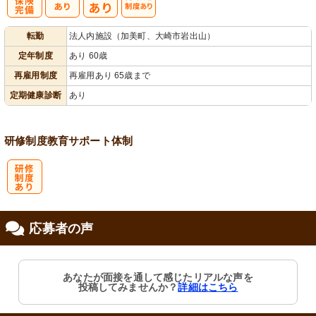
社
再雇用制度あ
転勤
法人内施設（加美町、大崎市岩出山）
会保険完備
り
定年制度
あり 60歳
再雇用制度
再雇用あり 65歳まで
定期健康診断
あり
研修制度
教育
サポート体制
研
応募者の声
修制度あり
あなたが面接を通して感じたリアルな声を
投稿してみませんか？
詳細はこちら