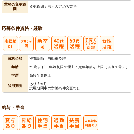
業務の変更範
変更範囲：法人の定める業務
囲
ック
理
応募条件
資格・経験
子育てママパ
資格必須
准看護師、自動車免許
パ活躍
年齢
59歳以下 （年齢制限の理由：定年年齢を上限（省令１号））
学歴
高校卒業以上
あり 3ヵ月
試用期間
試用期間中の労働条件変更なし
給与・手当
人事評価制度