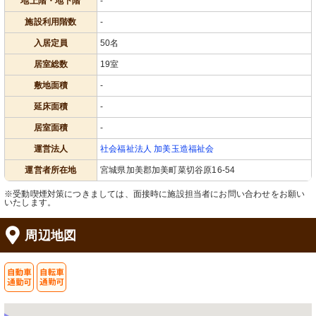
地上階・地下階
-
施設利用階数
-
入居定員
50名
居室総数
19室
敷地面積
-
延床面積
-
居室面積
-
運営法人
社会福祉法人 加美玉造福祉会
運営者所在地
宮城県加美郡加美町菜切谷原16-54
※受動喫煙対策につきましては、面接時に施設担当者にお問い合わせをお願い
いたします。
周辺地図