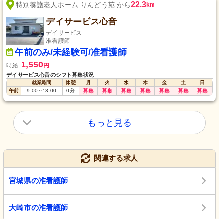
22.3
特別養護老人ホーム りんどう苑 から
km
デイサービス心音
デイサービス
准看護師
午前のみ/未経験可/准看護師
1,550
時給
円
デイサービス心音のシフト募集状況
就業時間
休憩
月
火
水
木
金
土
日
午前
9:00
～
13:00
0
分
募集
募集
募集
募集
募集
募集
募集
もっと見る
関連する求人
宮城県の准看護師
大崎市の准看護師