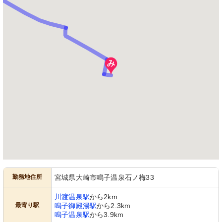
勤務地住所
宮城県大崎市鳴子温泉石ノ梅33
川渡温泉駅
から2km
最寄り駅
鳴子御殿湯駅
から2.3km
鳴子温泉駅
から3.9km