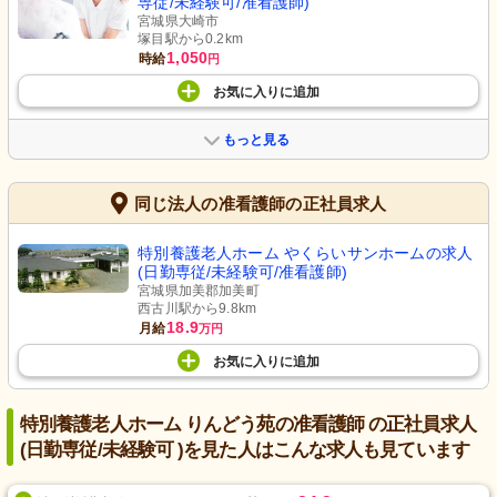
専従/未経験可/准看護師)
宮城県大崎市
塚目駅から0.2km
1,050
時給
円
お気に入り
に
追加
もっと見る
同じ法人の准看護師の正社員求人
特別養護老人ホーム やくらいサンホームの求人
(日勤専従/未経験可/准看護師)
宮城県加美郡加美町
西古川駅から9.8km
18.9
月給
万円
お気に入り
に
追加
特別養護老人ホーム りんどう苑の准看護師 の正社員求人
(日勤専従/未経験可 )を見た人はこんな求人も見ています