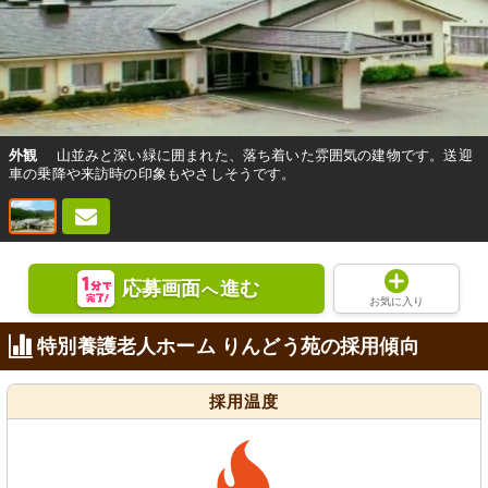
外観
山並みと深い緑に囲まれた、落ち着いた雰囲気の建物です。送迎
車の乗降や来訪時の印象もやさしそうです。
応募画面
進む
へ
お気に入り
特別養護老人ホーム りんどう苑の採用傾向
採用温度