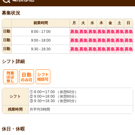
募集状況
就業時間
月
火
水
木
金
土
日
日勤
募集
募集
募集
募集
募集
募集
募集
8:00
17:00
～
日勤
募集
募集
募集
募集
募集
募集
募集
9:00
18:00
～
日勤
募集
募集
募集
募集
募集
募集
募集
9:30
18:30
～
シフト詳細
残
シ
① 8:00〜17:00 （休憩60分）
シフト
② 9:00〜18:00 （休憩60分）
業ほぼなし
フト相談可
③ 9:30〜18:30 （休憩60分）
残業時間
月平均5時間
休日・休暇