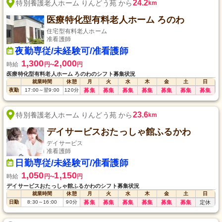
24.2
特別養護老人ホーム りんどう苑 から
km
医療特化型有料老人ホーム ろのわ
住宅型有料老人ホーム
准看護師
夜勤専従/未経験可/准看護師
1,300
2,000
時給
円
円
〜
医療特化型有料老人ホーム ろのわのシフト募集状況
就業時間
休憩
月
火
水
木
金
土
日
夜勤
17:00
～
翌9:00
120
分
募集
募集
募集
募集
募集
募集
募集
23.6
特別養護老人ホーム りんどう苑 から
km
デイサービスおたっしゃ館ふるかわ
デイサービス
准看護師
日勤専従/未経験可/准看護師
1,050
1,150
時給
円
円
〜
デイサービスおたっしゃ館ふるかわのシフト募集状況
就業時間
休憩
月
火
水
木
金
土
日
日勤
8:30
～
16:00
90
分
募集
募集
募集
募集
募集
募集
定休