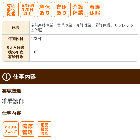
有
年間休日
産前産後休業、育児休業、介護休業、看護休暇、リフレッシ
休暇
ュ休暇
給消化促進
120日以上
年間休日
123日
6ヵ月経過
後の年次
10日
有給日数
仕事内容
募集職種
准看護師
仕事内容
バイタルチェ
服薬・投薬管