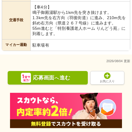
【車4分】
鳴子御殿湯駅から1km先を突き抜けます。
1.3km先を右方向（羽後街道）に進み、210m先を
交通手段
斜め右方向（県道２６７号線）に進みます。
55m進むと「特別養護老人ホーム りんどう苑」に
到着します。
マイカー通勤
駐車場有
2026/08/04 更新
応募画面
進む
へ
お気に入り