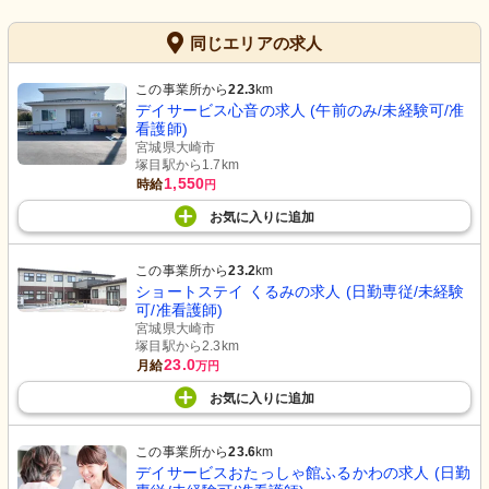
同じエリアの求人
この事業所から
22.3
km
デイサービス心音の求人 (午前のみ/未経験可/准
看護師)
宮城県大崎市
塚目駅から1.7km
1,550
時給
円
お気に入り
に
追加
この事業所から
23.2
km
ショートステイ くるみの求人 (日勤専従/未経験
可/准看護師)
宮城県大崎市
塚目駅から2.3km
23.0
月給
万円
お気に入り
に
追加
この事業所から
23.6
km
デイサービスおたっしゃ館ふるかわの求人 (日勤