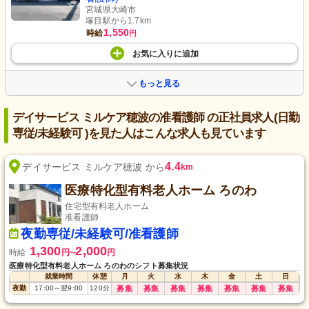
宮城県大崎市
塚目駅から1.7km
1,550
時給
円
お気に入り
に
追加
もっと見る
デイサービス ミルケア穂波の准看護師 の正社員求人(日勤
専従/未経験可 )を見た人はこんな求人も見ています
4.4
デイサービス ミルケア穂波 から
km
医療特化型有料老人ホーム ろのわ
住宅型有料老人ホーム
准看護師
夜勤専従/未経験可/准看護師
1,300
2,000
時給
円
円
〜
医療特化型有料老人ホーム ろのわのシフト募集状況
就業時間
休憩
月
火
水
木
金
土
日
夜勤
17:00
～
翌9:00
120
分
募集
募集
募集
募集
募集
募集
募集