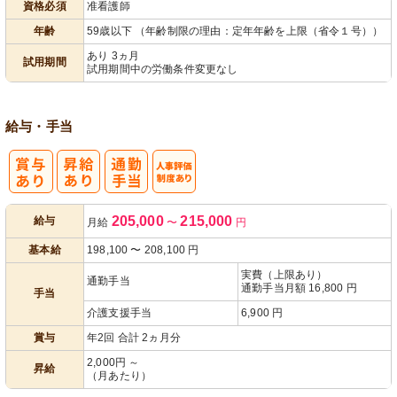
資格必須
准看護師
パ活躍
年齢
59歳以下 （年齢制限の理由：定年年齢を上限（省令１号））
あり 3ヵ月
試用期間
試用期間中の労働条件変更なし
給与・手当
人事評価制度
205,000
215,000
給与
月給
〜
円
あり
基本給
198,100
〜
208,100
円
実費（上限あり）
通勤手当
通勤手当月額 16,800 円
手当
介護支援手当
6,900 円
賞与
年2回 合計 2ヵ月分
2,000円 ～
昇給
（月あたり）