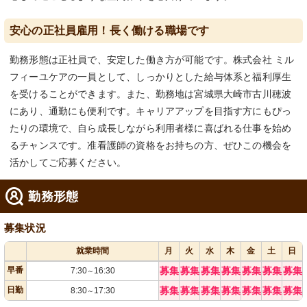
安心の正社員雇用！長く働ける職場です
勤務形態は正社員で、安定した働き方が可能です。株式会社 ミル
フィーユケアの一員として、しっかりとした給与体系と福利厚生
を受けることができます。また、勤務地は宮城県大崎市古川穂波
にあり、通勤にも便利です。キャリアアップを目指す方にもぴっ
たりの環境で、自ら成長しながら利用者様に喜ばれる仕事を始め
るチャンスです。准看護師の資格をお持ちの方、ぜひこの機会を
活かしてご応募ください。
勤務形態
募集状況
就業時間
月
火
水
木
金
土
日
早番
募集
募集
募集
募集
募集
募集
募集
7:30
16:30
～
日勤
募集
募集
募集
募集
募集
募集
募集
8:30
17:30
～