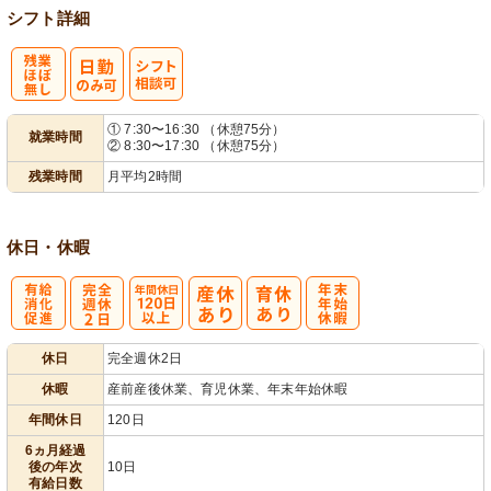
シフト詳細
残
シ
① 7:30〜16:30 （休憩75分）
就業時間
② 8:30〜17:30 （休憩75分）
業ほぼなし
フト相談可
残業時間
月平均2時間
休日・休暇
有
完
年間休日
年
休日
完全週休2日
給消化促進
全週休2日
120日以上
末年始休暇
休暇
産前産後休業、育児休業、年末年始休暇
年間休日
120日
6ヵ月経過
後の年次
10日
有給日数