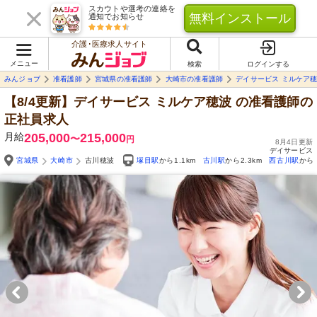
スカウトや選考の連絡を
無料インストール
通知でお知らせ
介護･医療求人サイト
メニュー
検索
ログインする
みんジョブ
准看護師
宮城県の准看護師
大崎市の准看護師
デイサービス ミルケア
【8/4更新】デイサービス ミルケア穂波
の准看護師の
正社員求人
月給
205,000
215,000
〜
円
8月4日更新
デイサービス
宮城県
大崎市
古川穂波
塚目駅
から1.1km
古川駅
から2.3km
西古川駅
から4