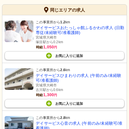
同じエリアの求人
この事業所から
1.2
km
デイサービスおたっしゃ館ふるかわの求人 (日勤
専従/未経験可/准看護師)
宮城県大崎市
塚目駅から0.2km
1,050
時給
円
お気に入り
に
追加
この事業所から
2.6
km
デイサービスひまわりの求人 (午前のみ/未経験
可/准看護師)
宮城県大崎市
古川駅から0.6km
1,300
時給
円
お気に入り
に
追加
この事業所から
2.8
km
デイサービス心音の求人 (午前のみ/未経験可/准
看護師)