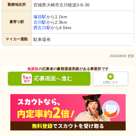
勤務地住所
宮城県大崎市古川穂波3-8-36
塚目駅
から1.1km
最寄り駅
古川駅
から2.3km
西古川駅
から4.5km
マイカー通勤
駐車場有
2026/08/04 更新
無資格
の応募者の書類通過実績がある事業所です
応募画面
進む
へ
お気に入り