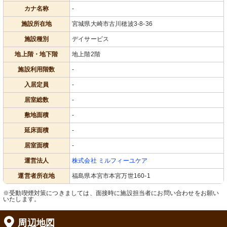
カナ名称
-
施設所在地
宮城県大崎市古川穂波3-8-36
施設種別
デイサービス
地上階・地下階
地上階2階
施設利用階数
-
入居定員
-
居室総数
-
敷地面積
-
延床面積
-
居室面積
-
運営法人
株式会社 ミルフィーユケア
運営者所在地
福島県本宮市本宮万世160-1
※受動喫煙対策につきましては、面接時に施設担当者にお問い合わせをお願い
いたします。
周辺地図