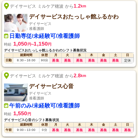
1.2
デイサービス ミルケア穂波 から
km
デイサービスおたっしゃ館ふるかわ
デイサービス
准看護師
日勤専従/未経験可/准看護師
1,050
1,150
時給
円
円
〜
デイサービスおたっしゃ館ふるかわのシフト募集状況
就業時間
休憩
月
火
水
木
金
土
日
日勤
8:30
～
16:00
90
分
募集
募集
募集
募集
募集
募集
定休
2.8
デイサービス ミルケア穂波 から
km
デイサービス心音
デイサービス
准看護師
午前のみ/未経験可/准看護師
1,550
時給
円
デイサービス心音のシフト募集状況
就業時間
休憩
月
火
水
木
金
土
日
午前
9:00
～
13:00
0
分
募集
募集
募集
募集
募集
募集
募集