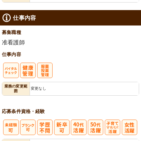
仕事内容
募集職種
准看護師
仕事内容
バイタルチェ
服薬・投薬管
業務の変更範
変更なし
囲
ック
理
応募条件
資格・経験
子育てママパ