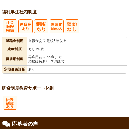
福利厚生
社内制度
社
再雇用制度あ
退職金制度
退職金あり 勤続5年以上
会保険完備
り
定年制度
あり 60歳
再雇用あり 65歳まで
再雇用制度
勤務延長あり 70歳まで
定期健康診断
あり
研修制度
教育
サポート体制
研
応募者の声
修制度あり