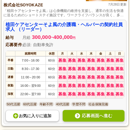
株式会社SOYOKAZE
7月28日更新
「植田ケアセンターそよ風」は心身機能の維持を支援し、通常の生活を快適
に送るためのショートステイ施設です。ワークライフバランスが良く、多様
な休暇制度と共に、お客さまの自宅での健康な生活継続をサポートします。
植田ケアセンターそよ風の介護職・ヘルパーの契約社員
求人 （リーダー）
300,000
400,000
給与
月給
~
円
応募要件
必須: 自動車免許
就業時間
休憩
月
火
水
木
金
土
日
募集
募集
募集
募集
募集
募集
募集
早番
7:00
16:00
60分
～
募集
募集
募集
募集
募集
募集
募集
日勤
8:30
17:30
60分
～
募集
募集
募集
募集
募集
募集
募集
遅番
11:00
20:00
60分
～
募集
募集
募集
募集
募集
募集
募集
夜勤
16:00
翌9:00
60分
～
募集
募集
募集
募集
募集
募集
募集
深夜
22:00
翌7:00
60分
～
50代活躍
60代活躍
年齢不問
40代活躍
学歴不問
社会保険完備
応募画面へ進む
お気に入り
に
追加