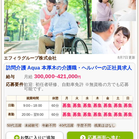
エフィラグループ株式会社
8月7日更新
訪問介護 Aqua 本厚木の介護職・ヘルパーの正社員求人
300,000
421,000
給与
月給
~
円
応募要件
歓迎: 初任者研修、自動車免許 ※無資格の方でも応募
可能です。
就業時間
休憩
月
火
水
木
金
土
日
募集
募集
募集
募集
募集
募集
募集
日勤
9:00
18:00
60分
～
募集
募集
募集
募集
募集
募集
募集
夜勤
20:00
翌8:00
60分
～
50代活躍
未経験可
年齢不問
40代活躍
学歴不問
残業ほぼなし
応募画面へ進む
お気に入り
に
追加