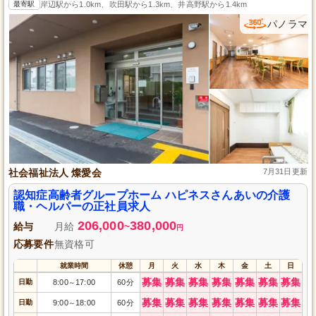
最寄駅
岸辺駅から1.0km、吹田駅から1.3km、井高野駅から1.4km
パノラマ
社会福祉法人 燦愛会
7月31日更新
認知症高齢者グループホーム ハピネスさんあいの介護
職・ヘルパーの正社員求人
206,000
380,000
給与
月給
~
円
応募要件
無資格可
就業時間
休憩
月
火
水
木
金
土
日
募集
募集
募集
募集
募集
募集
募集
日勤
8:00
17:00
60分
～
募集
募集
募集
募集
募集
募集
募集
日勤
9:00
18:00
60分
～