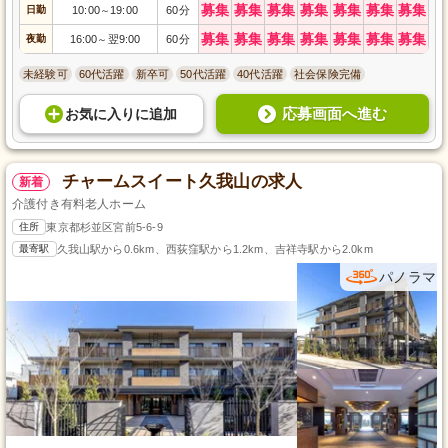
募集
募集
募集
募集
募集
募集
募集
日勤
10:00
19:00
60分
～
募集
募集
募集
募集
募集
募集
募集
夜勤
16:00
翌9:00
60分
～
未経験可
60代活躍
新卒可
50代活躍
40代活躍
社会保険完備
応募画面へ進む
お気に入り
に
追加
チャームスイート久我山の求人
新着
介護付き有料老人ホーム
住所
東京都杉並区宮前5-6-9
最寄駅
久我山駅から0.6km、西荻窪駅から1.2km、吉祥寺駅から2.0km
パノラマ