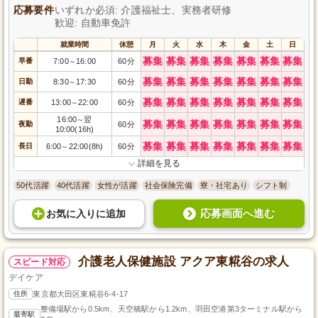
応募要件
いずれか必須: 介護福祉士、実務者研修
歓迎: 自動車免許
就業時間
休憩
月
火
水
木
金
土
日
募集
募集
募集
募集
募集
募集
募集
早番
7:00
16:00
60分
～
募集
募集
募集
募集
募集
募集
募集
日勤
8:30
17:30
60分
～
募集
募集
募集
募集
募集
募集
募集
遅番
13:00
22:00
60分
～
16:00
翌
～
募集
募集
募集
募集
募集
募集
募集
夜勤
60分
10:00(16h)
募集
募集
募集
募集
募集
募集
募集
長日
6:00
22:00(8h)
60分
～
詳細を見る
50代活躍
40代活躍
女性が活躍
社会保険完備
寮・社宅あり
シフト制
応募画面へ進む
お気に入り
に
追加
介護老人保健施設 アクア東糀谷の求人
スピード対応
デイケア
住所
東京都大田区東糀谷6-4-17
整備場駅から0.5km、天空橋駅から1.2km、羽田空港第3ターミナル駅から
最寄駅