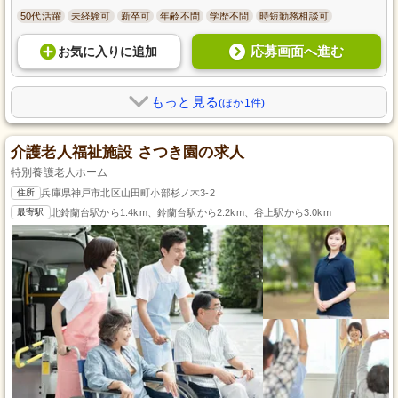
50代活躍
未経験可
新卒可
年齢不問
学歴不問
時短勤務相談可
応募画面へ進む
お気に入り
に
追加
もっと見る
(ほか1件)
介護老人福祉施設 さつき園の求人
特別養護老人ホーム
住所
兵庫県神戸市北区山田町小部杉ノ木3-2
最寄駅
北鈴蘭台駅から1.4km、鈴蘭台駅から2.2km、谷上駅から3.0km