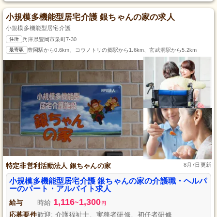
小規模多機能型居宅介護 銀ちゃんの家の求人
小規模多機能型居宅介護
住所
兵庫県豊岡市泉町7-30
最寄駅
豊岡駅から0.6km、コウノトリの郷駅から1.6km、玄武洞駅から5.2km
特定非営利活動法人 銀ちゃんの家
8月7日更新
小規模多機能型居宅介護 銀ちゃんの家の介護職・ヘルパ
ーのパート・アルバイト求人
1,116
1,300
給与
時給
~
円
応募要件
歓迎: 介護福祉士、実務者研修、初任者研修