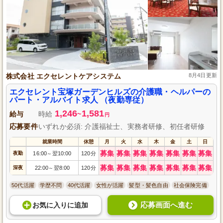
株式会社 エクセレントケアシステム
8月4日更新
エクセレント宝塚ガーデンヒルズの介護職・ヘルパーの
パート・アルバイト求人 （夜勤専従）
1,246
1,581
給与
時給
~
円
応募要件
いずれか必須: 介護福祉士、実務者研修、初任者研修
就業時間
休憩
月
火
水
木
金
土
日
募集
募集
募集
募集
募集
募集
募集
夜勤
16:00
翌10:00
120分
～
募集
募集
募集
募集
募集
募集
募集
深夜
22:00
翌8:00
120分
～
50代活躍
学歴不問
40代活躍
女性が活躍
髪型・髪色自由
社会保険完備
応募画面へ進む
お気に入り
に
追加