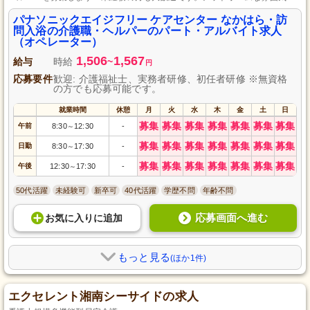
中で高齢者の生活を支えるやりがいを感じてみませんか？パート・アルバイ
トでの雇用なので、ライフスタイルに合わせて働けます。ご応募をお待ちし
パナソニックエイジフリー ケアセンター なかはら・訪
ております。
問入浴の介護職・ヘルパーのパート・アルバイト求人
（オペレーター）
1,506
1,567
給与
時給
~
円
応募要件
歓迎: 介護福祉士、実務者研修、初任者研修 ※無資格
の方でも応募可能です。
就業時間
休憩
月
火
水
木
金
土
日
募集
募集
募集
募集
募集
募集
募集
午前
8:30
12:30
-
～
募集
募集
募集
募集
募集
募集
募集
日勤
8:30
17:30
-
～
募集
募集
募集
募集
募集
募集
募集
午後
12:30
17:30
-
～
50代活躍
未経験可
新卒可
40代活躍
学歴不問
年齢不問
応募画面へ進む
お気に入り
に
追加
もっと見る
(ほか1件)
エクセレント湘南シーサイドの求人