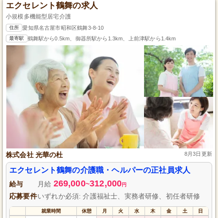
エクセレント鶴舞の求人
小規模多機能型居宅介護
住所
愛知県名古屋市昭和区鶴舞3-8-10
最寄駅
鶴舞駅から0.5km、御器所駅から1.3km、上前津駅から1.4km
株式会社 光華の杜
8月3日更新
エクセレント鶴舞の介護職・ヘルパーの正社員求人
269,000
312,000
給与
月給
~
円
応募要件
いずれか必須: 介護福祉士、実務者研修、初任者研修
就業時間
休憩
月
火
水
木
金
土
日