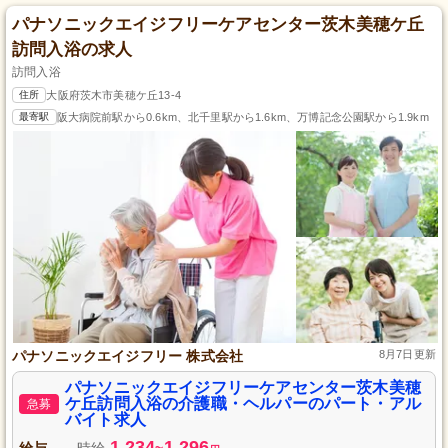
パナソニックエイジフリーケアセンター茨木美穂ケ丘
訪問入浴の求人
訪問入浴
住所
大阪府茨木市美穂ケ丘13-4
最寄駅
阪大病院前駅から0.6km、北千里駅から1.6km、万博記念公園駅から1.9km
パナソニックエイジフリー 株式会社
8月7日更新
パナソニックエイジフリーケアセンター茨木美穂
ケ丘訪問入浴の介護職・ヘルパーのパート・アル
急募
バイト求人
1,234
1,296
給与
時給
~