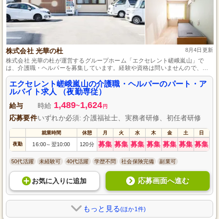
株式会社 光華の杜
8月4日更新
株式会社 光華の杜が運営するグループホーム「エクセレント嵯峨嵐山」で
は、介護職・ヘルパーを募集しています。経験や資格は問いませんので、介
護の仕事を始めたい方、大歓迎です。パート・アルバイトとして働きやすい
職場環境が整っており、地域に根差したサービスを提供することができま
エクセレント嵯峨嵐山の介護職・ヘルパーのパート・ア
す。スタッフ同士の連携も抜群で、温かい雰囲気の中で一緒に働きません
ルバイト求人 （夜勤専従）
か？あなたの力を必要としています。応募をお待ちしています。
1,489
1,624
給与
時給
~
円
応募要件
いずれか必須: 介護福祉士、実務者研修、初任者研修
就業時間
休憩
月
火
水
木
金
土
日
募集
募集
募集
募集
募集
募集
募集
夜勤
16:00
翌10:00
120分
～
50代活躍
未経験可
40代活躍
学歴不問
社会保険完備
副業可
応募画面へ進む
お気に入り
に
追加
もっと見る
(ほか1件)