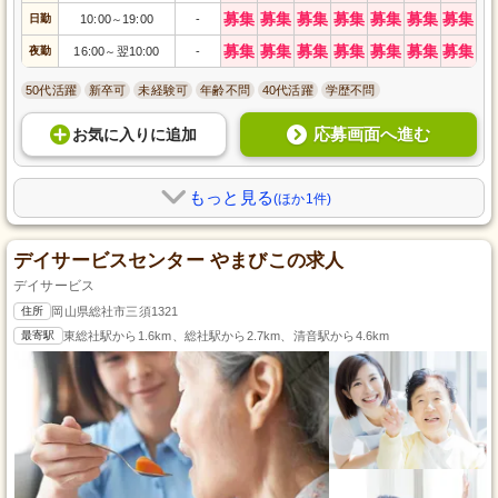
募集
募集
募集
募集
募集
募集
募集
日勤
10:00
19:00
-
～
募集
募集
募集
募集
募集
募集
募集
夜勤
16:00
翌10:00
-
～
50代活躍
新卒可
未経験可
年齢不問
40代活躍
学歴不問
応募画面へ進む
お気に入り
に
追加
もっと見る
(ほか1件)
デイサービスセンター やまびこの求人
デイサービス
住所
岡山県総社市三須1321
最寄駅
東総社駅から1.6km、総社駅から2.7km、清音駅から4.6km