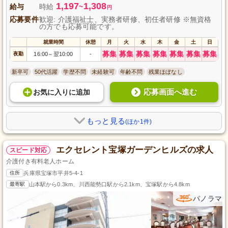
1,197
1,308
給与
時給
~
円
応募要件
歓迎: 介護福祉士、実務者研修、初任者研修 ※無資格
の方でも応募可能です。
就業時間
休憩
月
火
水
木
金
土
日
募集
募集
募集
募集
募集
募集
募集
夜勤
16:00
翌10:00
-
～
新卒可
50代活躍
学歴不問
未経験可
年齢不問
残業ほぼなし
応募画面へ進む
お気に入り
に
追加
もっと見る
(ほか1件)
エクセレント宝塚ガーデンヒルズの求人
スピード対応
介護付き有料老人ホーム
住所
兵庫県宝塚市平井5-4-1
最寄駅
山本駅から0.3km、川西能勢口駅から2.1km、宝塚駅から4.8km
パノラマ