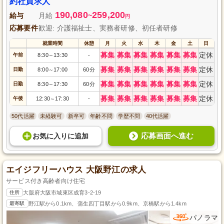
約社員求人
190,080
259,200
給与
月給
~
円
応募要件
歓迎: 介護福祉士、実務者研修、初任者研修
就業時間
休憩
月
火
水
木
金
土
日
募集
募集
募集
募集
募集
募集
定休
午前
8:30
13:30
-
～
募集
募集
募集
募集
募集
募集
定休
日勤
8:00
17:00
60分
～
募集
募集
募集
募集
募集
募集
定休
日勤
8:30
17:30
60分
～
募集
募集
募集
募集
募集
募集
定休
午後
12:30
17:30
-
～
50代活躍
未経験可
新卒可
年齢不問
学歴不問
40代活躍
応募画面へ進む
お気に入り
に
追加
エイジフリーハウス 大阪野江の求人
サービス付き高齢者向け住宅
住所
大阪府大阪市城東区成育3-2-19
最寄駅
野江駅から0.1km、蒲生四丁目駅から0.9km、京橋駅から1.4km
パノラマ