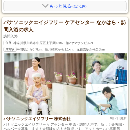
もっと見る
(ほか1件)
パナソニックエイジフリー ケアセンター なかはら・訪
問入浴の求人
訪問入浴
住所
神奈川県川崎市中原区上平間1386-1第2ヤマサンビル2F
最寄駅
平間駅から0.7km、新川崎駅から1.1km、元住吉駅から2.3km
パナソニックエイジフリー 株式会社
8月7日更新
パナソニックエイジフリー ケアセンター 中原・訪問入浴で、新しく介護職・
ヘルパーを募集します！未経験の方も大歓迎です。アットホームな雰囲気の