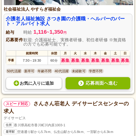
社会福祉法人 やすらぎ福祉会
介護老人福祉施設 さつき園の介護職・ヘルパーのパー
ト・アルバイト求人
1,116
1,350
給与
時給
~
円
応募要件
歓迎: 介護福祉士、実務者研修、初任者研修 ※無資格
の方でも応募可能です。
就業時間
休憩
月
火
水
木
金
土
日
募集
募集
募集
募集
募集
募集
募集
早番
7:30
19:30
60分
～
50代活躍
新卒可
年齢不問
40代活躍
未経験可
学歴不問
応募画面へ進む
お気に入り
に
追加
さんさん荘老人 デイサービスセンターの
スピード対応
求人
デイサービス
住所
香川県高松市香川町川内原1003-1
最寄駅
空港通り駅から5.7km、仏生山駅から5.8km、一宮駅から6.3km