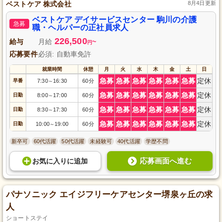
ベストケア 株式会社
8月4日更新
ベストケア デイサービスセンター 駒川の介護
急募
職・ヘルパーの正社員求人
226,500
給与
月給
~
円
応募要件
必須: 自動車免許
就業時間
休憩
月
火
水
木
金
土
日
急募
急募
急募
急募
急募
急募
定休
早番
7:30
16:30
60分
～
急募
急募
急募
急募
急募
急募
定休
日勤
8:00
17:00
60分
～
急募
急募
急募
急募
急募
急募
定休
日勤
8:30
17:30
60分
～
急募
急募
急募
急募
急募
急募
定休
日勤
10:00
19:00
60分
～
新卒可
60代活躍
50代活躍
未経験可
40代活躍
学歴不問
応募画面へ進む
お気に入り
に
追加
パナソニック エイジフリーケアセンター堺泉ヶ丘の求
人
ショートステイ