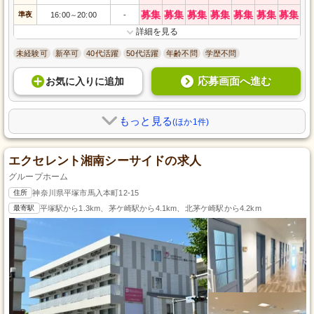
募集
募集
募集
募集
募集
募集
募集
準夜
16:00
20:00
-
～
詳細を見る
未経験可
新卒可
40代活躍
50代活躍
年齢不問
学歴不問
応募画面へ進む
お気に入り
に
追加
もっと見る
(ほか1件)
エクセレント湘南シーサイドの求人
グループホーム
住所
神奈川県平塚市馬入本町12-15
最寄駅
平塚駅から1.3km、茅ケ崎駅から4.1km、北茅ケ崎駅から4.2km