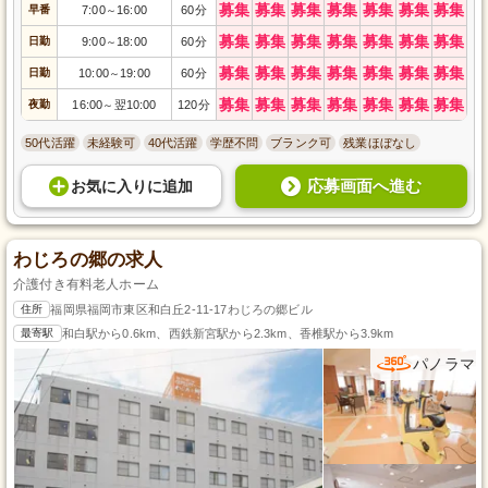
募集
募集
募集
募集
募集
募集
募集
早番
7:00
16:00
60分
～
募集
募集
募集
募集
募集
募集
募集
日勤
9:00
18:00
60分
～
募集
募集
募集
募集
募集
募集
募集
日勤
10:00
19:00
60分
～
募集
募集
募集
募集
募集
募集
募集
夜勤
16:00
翌10:00
120分
～
50代活躍
未経験可
40代活躍
学歴不問
ブランク可
残業ほぼなし
応募画面へ進む
お気に入り
に
追加
わじろの郷の求人
介護付き有料老人ホーム
住所
福岡県福岡市東区和白丘2-11-17わじろの郷ビル
最寄駅
和白駅から0.6km、西鉄新宮駅から2.3km、香椎駅から3.9km
パノラマ