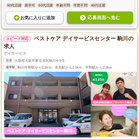
50代活躍
新卒可
60代活躍
年齢不問
学歴不問
40代活躍
応募画面へ進む
お気に入り
に
追加
ベストケア デイサービスセンター 駒川の
スピード対応
求人
デイサービス
住所
大阪府大阪市東住吉区駒川4-9-5
最寄駅
駒川中野駅から0.2km、長居駅から2.0km、平野駅から2.2km