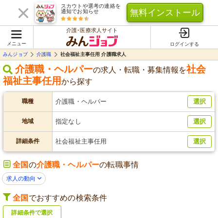
スカウトや選考の連絡を
無料インストール
通知でお知らせ
介護･医療求人サイト
メニュー
ログインする
みんジョブ
介護職
社会福祉主事任用 介護職求人
介護職・ヘルパー
社会
の求人・転職・募集情報を
福祉主事任用
から探す
職種
介護職・ヘルパー
選択
地域
指定なし
選択
詳細条件
社会福祉主事任用
選択
全国
の
介護職・ヘルパー
の転職事情
求人の動向
全国
でおすすめの検索条件
詳細条件で選択