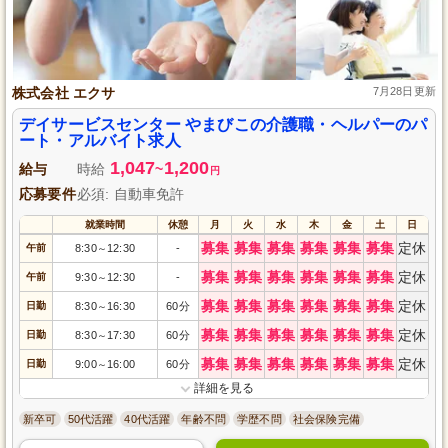
株式会社 エクサ
7月28日更新
デイサービスセンター やまびこの介護職・ヘルパーのパ
ート・アルバイト求人
1,047
1,200
給与
時給
~
円
応募要件
必須: 自動車免許
就業時間
休憩
月
火
水
木
金
土
日
募集
募集
募集
募集
募集
募集
定休
午前
8:30
12:30
-
～
募集
募集
募集
募集
募集
募集
定休
午前
9:30
12:30
-
～
募集
募集
募集
募集
募集
募集
定休
日勤
8:30
16:30
60分
～
募集
募集
募集
募集
募集
募集
定休
日勤
8:30
17:30
60分
～
募集
募集
募集
募集
募集
募集
定休
日勤
9:00
16:00
60分
～
詳細を見る
新卒可
50代活躍
40代活躍
年齢不問
学歴不問
社会保険完備