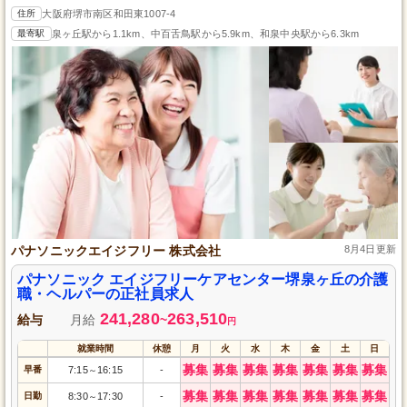
住所
大阪府堺市南区和田東1007-4
最寄駅
泉ヶ丘駅から1.1km、中百舌鳥駅から5.9km、和泉中央駅から6.3km
パナソニックエイジフリー 株式会社
8月4日更新
パナソニック エイジフリーケアセンター堺泉ヶ丘の介護
職・ヘルパーの正社員求人
241,280
263,510
給与
月給
~
円
就業時間
休憩
月
火
水
木
金
土
日
募集
募集
募集
募集
募集
募集
募集
早番
7:15
16:15
-
～
募集
募集
募集
募集
募集
募集
募集
日勤
8:30
17:30
-
～