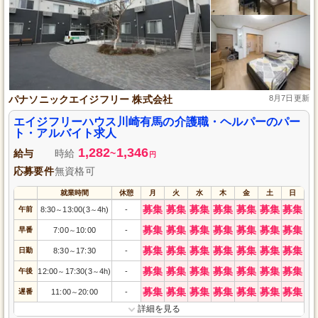
パナソニックエイジフリー 株式会社
8月7日更新
エイジフリーハウス川崎有馬の介護職・ヘルパーのパー
ト・アルバイト求人
1,282
1,346
給与
時給
~
円
応募要件
無資格可
就業時間
休憩
月
火
水
木
金
土
日
募集
募集
募集
募集
募集
募集
募集
午前
8:30
13:00(3
4h)
-
～
～
募集
募集
募集
募集
募集
募集
募集
早番
7:00
10:00
-
～
募集
募集
募集
募集
募集
募集
募集
日勤
8:30
17:30
-
～
募集
募集
募集
募集
募集
募集
募集
午後
12:00
17:30(3
4h)
-
～
～
募集
募集
募集
募集
募集
募集
募集
遅番
11:00
20:00
-
～
詳細を見る