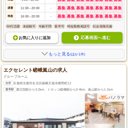
募集
募集
募集
募集
募集
募集
募集
遅番
11:00
20:00
-
～
募集
募集
募集
募集
募集
募集
募集
準夜
16:00
20:00
-
～
50代活躍
未経験可
年齢不問
新卒可
時短勤務相談可
社会保険完備
応募画面へ進む
お気に入り
に
追加
もっと見る
(ほか1件)
エクセレント嵯峨嵐山の求人
グループホーム
住所
京都府京都市右京区嵯峨天龍寺椎野町12
最寄駅
鹿王院駅から0.2km、トロッコ嵯峨駅から0.4km、嵐山駅から1.1km
パノラマ