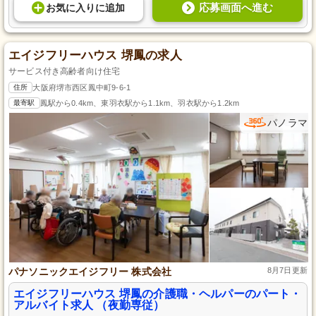
応募画面へ進む
お気に入り
に
追加
エイジフリーハウス 堺鳳の求人
サービス付き高齢者向け住宅
住所
大阪府堺市西区鳳中町9-6-1
最寄駅
鳳駅から0.4km、東羽衣駅から1.1km、羽衣駅から1.2km
パノラマ
パナソニックエイジフリー 株式会社
8月7日更新
エイジフリーハウス 堺鳳の介護職・ヘルパーのパート・
アルバイト求人 （夜勤専従）