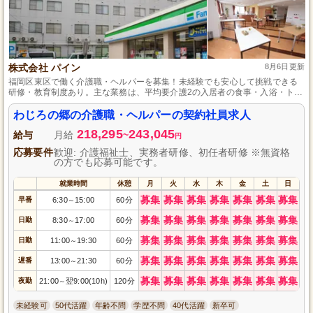
株式会社 パイン
8月6日更新
福岡区東区で働く介護職・ヘルパーを募集！未経験でも安心して挑戦できる
研修・教育制度あり。主な業務は、平均要介護2の入居者の食事・入浴・トイ
レ等の日常生活の補助です。シフト制で年間休日112日、残業ほとんどなし。
資格手当や昇給・賞与も充実！プライベートと仕事の両立が可能な環境で、
わじろの郷の介護職・ヘルパーの契約社員求人
あなたの新しいキャリアをスタートさせませんか？応募をお待ちしていま
218,295
243,045
す。
給与
月給
~
円
応募要件
歓迎: 介護福祉士、実務者研修、初任者研修 ※無資格
の方でも応募可能です。
就業時間
休憩
月
火
水
木
金
土
日
募集
募集
募集
募集
募集
募集
募集
早番
6:30
15:00
60分
～
募集
募集
募集
募集
募集
募集
募集
日勤
8:30
17:00
60分
～
募集
募集
募集
募集
募集
募集
募集
日勤
11:00
19:30
60分
～
募集
募集
募集
募集
募集
募集
募集
遅番
13:00
21:30
60分
～
募集
募集
募集
募集
募集
募集
募集
夜勤
21:00
翌9:00(10h)
120分
～
未経験可
50代活躍
年齢不問
学歴不問
40代活躍
新卒可