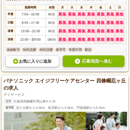
就業時間
休憩
月
火
水
木
金
土
日
募集
募集
募集
募集
募集
募集
募集
早番
7:00
16:00
60分
～
募集
募集
募集
募集
募集
募集
募集
日勤
8:45
17:45
60分
～
募集
募集
募集
募集
募集
募集
募集
遅番
13:00
22:00
60分
～
募集
募集
募集
募集
募集
募集
募集
深夜
22:00
翌9:00
180分
～
未経験可
50代活躍
40代活躍
新卒可
学歴不問
駅近
応募画面へ進む
お気に入り
に
追加
パナソニック エイジフリーケアセンター 四條畷忍ヶ丘
の求人
デイサービス
住所
大阪府四條畷市岡山東4-1-33
最寄駅
忍ケ丘駅から0.4km、私市駅から4.2km、門真南駅から6.1km