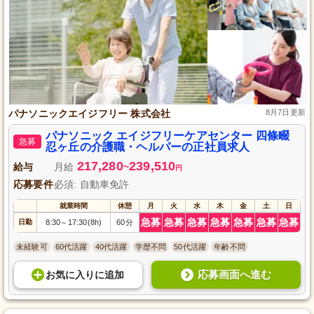
パナソニックエイジフリー 株式会社
8月7日更新
パナソニック エイジフリーケアセンター 四條畷
急募
忍ヶ丘の介護職・ヘルパーの正社員求人
217,280
239,510
給与
月給
~
円
応募要件
必須: 自動車免許
就業時間
休憩
月
火
水
木
金
土
日
急募
急募
急募
急募
急募
急募
急募
日勤
8:30
17:30(8h)
60分
～
未経験可
60代活躍
40代活躍
学歴不問
50代活躍
年齢不問
応募画面へ進む
お気に入り
に
追加