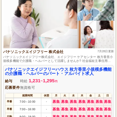
パナソニックエイジフリー 株式会社
7月28日更新
パナソニックエイジフリー株式会社、エイジフリー ケアセンター 枚方香里小
規模多機能で介護職・ヘルパーとして活躍しませんか? 社会福祉主事任用資
格をお持ちの方、大歓迎です! パート・アルバイトの柔軟な働き方と、アット
ホームな環境で、あなたの経験を活かしてください。ご応募お待ちしており
パナソニックエイジフリーハウス 枚方香里小規模多機能
ます。
の介護職・ヘルパーのパート・アルバイト求人
1,231
1,295
給与
時給
~
円
応募要件
無資格可
就業時間
休憩
月
火
水
木
金
土
日
募集
募集
募集
募集
募集
募集
募集
早番
7:00
10:00
-
～
募集
募集
募集
募集
募集
募集
募集
早番
7:00
16:00
-
～
募集
募集
募集
募集
募集
募集
募集
日勤
9:00
18:00
-
～