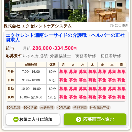
株式会社 エクセレントケアシステム
7月28日更新
エクセレント湘南シーサイドの介護職・ヘルパーの正社
員求人
286,000
334,500
給与
月給
~
円
応募要件
いずれか必須: 介護福祉士、実務者研修、初任者研修
就業時間
休憩
月
火
水
木
金
土
日
募集
募集
募集
募集
募集
募集
募集
早番
7:00
16:00
60分
～
募集
募集
募集
募集
募集
募集
募集
日勤
9:00
18:00
60分
～
募集
募集
募集
募集
募集
募集
募集
日勤
10:00
19:00
60分
～
募集
募集
募集
募集
募集
募集
募集
夜勤
16:00
翌10:00
120分
～
50代活躍
60代活躍
未経験可
40代活躍
学歴不問
社会保険完備
応募画面へ進む
お気に入り
に
追加