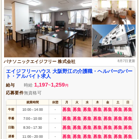
パナソニックエイジフリー 株式会社
8月7日更新
エイジフリーハウス 大阪野江の介護職・ヘルパーのパー
ト・アルバイト求人
1,197
1,259
給与
時給
~
円
応募要件
無資格可
就業時間
休憩
月
火
水
木
金
土
日
募集
募集
募集
募集
募集
募集
募集
午前
10:00
14:00
-
～
募集
募集
募集
募集
募集
募集
募集
早番
7:00
10:00
-
～
募集
募集
募集
募集
募集
募集
募集
日勤
8:30
17:30
-
～
募集
募集
募集
募集
募集
募集
募集
遅番
11:00
20:00
-
～