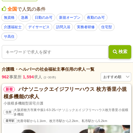
全国
で人気の条件
無資格
急募
日勤のみ可
新規オープン
夜勤のみ可
介護福祉士
デイサービス
訪問入浴
実務者研修
住宅型
サ高住
検索
介護職・ヘルパー
の
社会福祉主事任用
の求人一覧
962
事業所
1,594
求人
おすすめ順
(1~30件)
パナソニックエイジフリーハウス 枚方香里小規
新着
模多機能の求人
小規模多機能型居宅介護
大阪府枚方市東中振1-63-25パナソニックエイジフリーハウス枚方香里小規模
住所
多機能
最寄駅
光善寺駅から1.1km、枚方市駅から2.2km、私市駅から5.2km