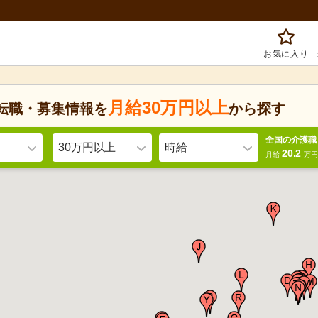
お気に入り
月給30万円以上
転職・募集情報を
から探す
全国の介護職
30万円以上
時給
20.2
月給
万