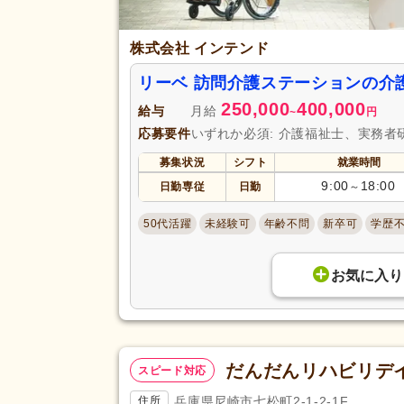
バイク通勤可
(16,700)
株式会社 インテンド
リーベ 訪問介護ステーションの介
250,000
400,000
給与
月給
~
円
応募要件
いずれか必須: 介護福祉士、実務者
募集状況
シフト
就業時間
9:00
18:00
日勤専従
日勤
～
50代活躍
未経験可
年齢不問
新卒可
学歴
お気に入り
だんだんリハビリデ
スピード対応
兵庫県尼崎市七松町2-1-2-1F
住所