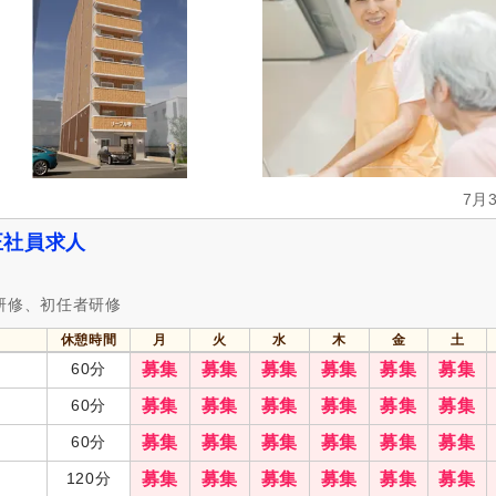
週1日から可
(9,716)
週2日から可
(8,623)
週4日から可
(2,036)
シフト相談可
(87,559)
実務者研修（旧ヘルパー1級・基礎研
介護福祉士
(67,543)
修）
(45,900)
社会福祉士
(3,194)
精神保健福祉士
(561)
7月
主任介護支援専門員
(367)
介護支援専門員（ケアマネジ
(1,516)
正社員求人
自動車免許（二種）
(211)
認知症介護基礎研修
(550)
認知症介護実践リーダー研修
(155)
小規模多機能型サービス等計
当者研修
(18)
研修、初任者研修
0)
サービス管理責任者研修
(25)
児童指導員任用
(10)
休憩時間
月
火
水
木
金
土
相談支援従事者現任研修
(16)
主任相談支援専門員養成研修
60分
募集
募集
募集
募集
募集
募集
強度行動障害支援者養成研修
(17)
放課後児童支援員認定研修
(1
60分
募集
募集
募集
募集
募集
募集
スポーツ指導員
(26)
60分
募集
募集
募集
募集
募集
募集
週休2日
(23,559)
4週8休
(6,998)
120分
募集
募集
募集
募集
募集
募集
土日祝休み
(995)
土曜休み
(1,752)