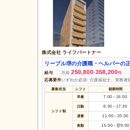
勤務形態
時短勤務相談可
(11,657)
週3日から可
(8,299)
即日勤務可
(7,558)
初任者研修（旧ヘルパー2級）
(65,622)
認知症ケア専門士
(388)
株式会社 ライフパートナー
社会福祉主事任用
(1,597)
リーブル堺の介護職・ヘルパーの
自動車免許
(40,392)
応募資格
250,800
358,200
給与
月給
認知症介護実践者研修
(253)
~
円
応募要件
いずれか必須: 介護福祉士、実務者
児童発達支援管理責任者研修
(1
募集状況
シフト
就業時間
相談支援従事者初任者研修
(16)
7:00
16:00
早番
～
行動擁護従業者養成研修
(17)
8:30
17:30
日勤
～
ヨガインストラクター
(17)
シフト制
11:00
20:00
遅番
～
完全週休2日
(21,519)
15:00
翌9:00
夜勤
～
土日休み
(3,803)