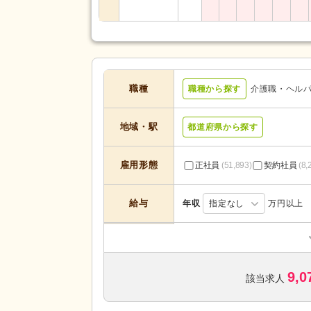
職種
職種から探す
介護職・ヘル
地域・駅
都道府県から探す
雇用形態
正社員
(51,893)
契約社員
(8,
給与
年収
指定なし
万円以上
居宅介護支援
(624)
定期巡回・随時対応型
(652)
9,0
小規模多機能型居宅介護
(4,190
該当求人
介護付き有料老人ホーム
(6,515
サービスの種