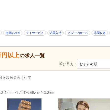
特別養護老人ホーム
(12,568)
介護老人保健施設
(4,536)
グループホーム
(13,371)
看護小規模多機能型居宅介護
病院
(2,137)
診療所・クリニック
(450)
歯科診療所・技工所
(102)
薬局・ドラッグストア
(35)
新規オープン
(1,491)
無資格可
(43,029)
夜勤のみ可
デイサービス
訪問入浴
グループホーム
訪問介護
学歴不問
(100,067)
年齢不問
(65,900)
新卒可
(82,649)
子育てママパパ活躍
(88,410)
万円以上
50代活躍
(87,700)
60代活躍
(35,732)
の求人一覧
服装自由
(2,005)
髪型・髪色自由
(3,583)
並び替え：
おすすめ順
Web面接可
(5,071)
ハローワーク求人を除く
(46,
掲載3日以内
(1,510)
掲載7日以内
(5,183)
付き高齢者向け住宅
掲載30日以内
(17,900)
女性が活躍
(87,568)
急募
(7,894)
2.2km、住之江公園駅から3.2km
シフト制
(47,033)
日勤のみ可
(62,437)
午前のみ可
(8,682)
午後のみ可
(8,068)