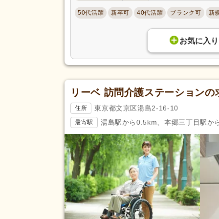
50代活躍
新卒可
40代活躍
ブランク可
新
日曜休み
(13,322)
休日・休暇
産休あり
(82,964)
お気に入り
看護休暇
(29,639)
年末年始休暇
(10,678)
賞与あり
(69,113)
セミナー参加費補助
(5,877)
リーベ 訪問介護ステーションの
復職支援あり
(23,507)
東京都文京区湯島2-16-10
住所
住宅手当
(11,820)
湯島駅から0.5km、本郷三丁目駅から
最寄駅
給与・手当
人事評価制度あり
(88,289)
福利厚生
夜勤手当
(33,152)
資格手当
(39,776)
再雇用制度あり
(36,140)
副業可
(17,456)
駅近
(35,053)
アクセス