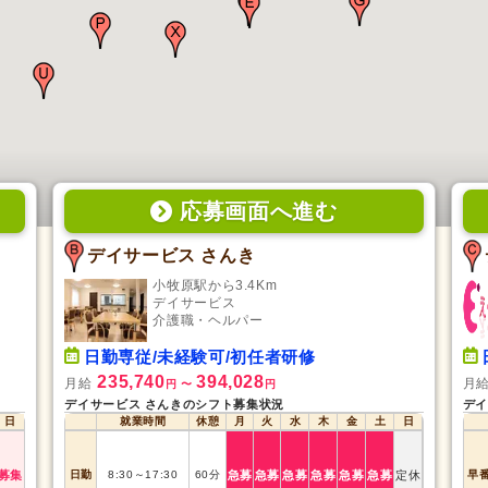
応募画面
へ
進む
デイサービス さんき
小牧原駅から3.4Km
デイサービス
介護職・ヘルパー
日勤専従/未経験可/初任者研修
235,740
394,028
月給
月
円
〜
円
デイサービス さんきのシフト募集状況
デイ
日
就業時間
休憩
月
火
水
木
金
土
日
募集
日勤
8:30
～
17:30
60
分
急募
急募
急募
急募
急募
急募
定休
早