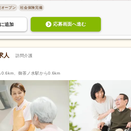
規オープン
社会保険完備
年間休日110日以上
(15,825)
年間休日120日以上
(6,086)
育休あり
(102,805)
介護休業
(47,134)
応募画面へ進む
に
追加
夏季休暇
(9,418)
冬季休暇
(4,409)
社会保険完備
(103,784)
研修制度あり
(88,665)
企業年金
(6,736)
昇給あり
(98,135)
求人
訪問介護
退職金あり
(38,230)
日・祝給与アップ
(6,909)
資格取得支援あり
(34,958)
通勤手当
(94,019)
0.6km、御茶ノ水駅から0.6km
処遇改善手当
(46,906)
制服あり
(69,726)
寮・社宅あり
(5,114)
託児施設あり
(9,385)
扶養控除内考慮あり
(13,620)
扶養手当
(11,675)
正社員登用あり
(33,925)
日払い・週払い可
(271)
自動車通勤可
(80,744)
自転車通勤可
(88,277)