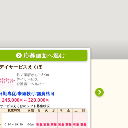
応募画面
へ
進む
デイサービスえくぼ
特別養護老
竹ノ塚駅から1.5Km
東中
デイサービス
特
介護職・ヘルパー
介
日勤専従/未経験可/無資格可
日勤専従/未
245,000
328,000
226,800
給
月給
円
〜
円
円
サービスえくぼのシフト募集状況
特別養護老人ホーム
就業時間
休憩
月
火
水
木
金
土
日
就業時間
早番
7:00
～
15:20
番
6:30
～
19:30
60
分
募集
募集
募集
募集
募集
募集
募集
日勤
8:40
～
17:00