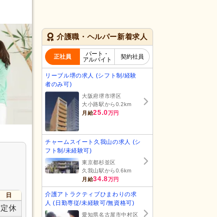
介護職・ヘルパー新着求人
パート・
正社員
契約社員
アルバイト
リーブル堺の求人 (シフト制/経験
者のみ可)
大阪府堺市堺区
大小路駅から0.2km
25.0
月給
万円
チャームスイート久我山の求人 (シ
フト制/未経験可)
東京都杉並区
久我山駅から0.6km
34.8
月給
万円
介護アトラクティブひまわりの求
日
人 (日勤専従/未経験可/無資格可)
定休
愛知県名古屋市中村区