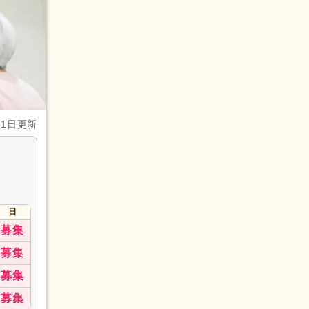
31日更新
ャー）
画作成担
日
(14)
募集
1)
募集
募集
募集