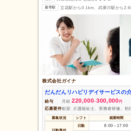
立花駅から0.1km、武庫川駅から2.6
最寄駅
株式会社ガイナ
だんだんリハビリデイサービスの
220,000
300,000
給与
月給
~
円
応募要件
歓迎: 介護福祉士、実務者研修、初
募集状況
シフト
就業時間
8:00
17:00
日勤
～
日勤専従