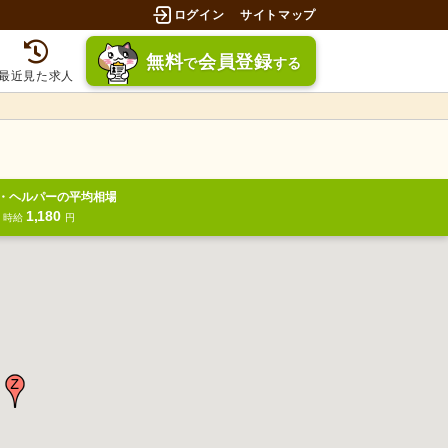
ログイン
サイトマップ
無料
会員登録
で
する
最近見た求人
・ヘルパーの平均相場
1,180
円
時給
円