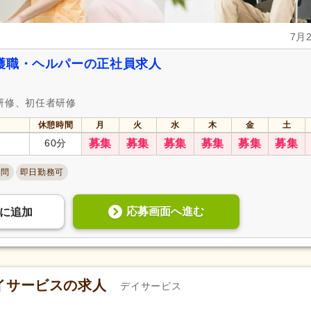
7月
護職・ヘルパーの正社員求人
研修、初任者研修
休憩時間
月
火
水
木
金
土
60分
募集
募集
募集
募集
募集
募集
不問
即日勤務可
応募画面へ進む
に
追加
イサービスの求人
デイサービス