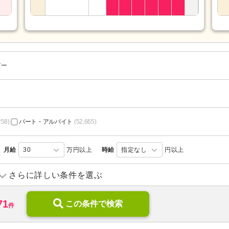
パー
258)
パート・アルバイト
(52,665)
月給
30
万円以上
時給
指定なし
円以上
訪問介護
(15,988)
訪問入浴
(1,158)
さらに詳しい条件を選ぶ
デイサービス
(23,548)
デイケア
(2,853)
71
)
ショートステイ
この条件で検索
(3,633)
住宅型有料老人ホーム
(10,038
件
)
サービス付き高齢者向け住宅
(5,365)
ケアハウス
(861)