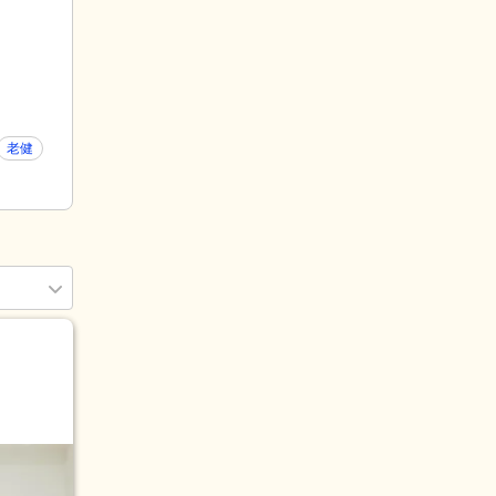
(983)
老健
468)