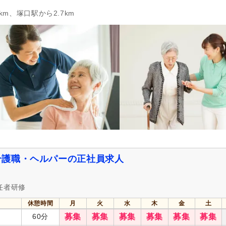
km、塚口駅から2.7km
介護職・ヘルパーの正社員求人
任者研修
休憩時間
月
火
水
木
金
土
60分
募集
募集
募集
募集
募集
募集