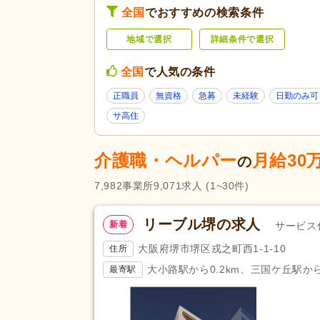
類
高齢者住宅
(375)
全国
でおすすめの検索条件
介護医療院・療養病床
(534)
地域で選択
詳細条件で選択
養護老人ホーム
(398)
障がい者支援
(1,094)
全国
で人気の条件
未経験可
(90,602)
正職員
無資格
急募
未経験
日勤のみ可
ブランク可
(89,007)
サ高住
学生可
(4,101)
介護職・ヘルパー
月給30
40代活躍
(88,767)
の
応募条件・こ
介護ロボット導入済み
(521)
だわり
7,982
事業所
9,071
求人
(1~30件)
ネイル可
(3,275)
掲載24時間以内
(796)
リーブル堺の求人
新着
サービス
掲載14日以内
(6,951)
大阪府堺市堺区戎之町西1-1-10
住所
スピード対応
(14,967)
大小路駅から0.2km、三国ケ丘駅から
最寄駅
残業ほぼなし
(104,506)
夜勤のみ可
(11,658)