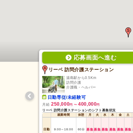
応募画面
へ
進む
リーベ 訪問介護ステーション
湯島駅から0.5Km
訪問介護
介護職・ヘルパー
日勤専従/未経験可
250,000
400,000
月給
円
〜
円
リーベ 訪問介護ステーションのシフト募集状況
就業時間
休憩
月
火
水
木
金
土
日勤
9:00
～
18:00
60
分
募集
募集
募集
募集
募集
募集