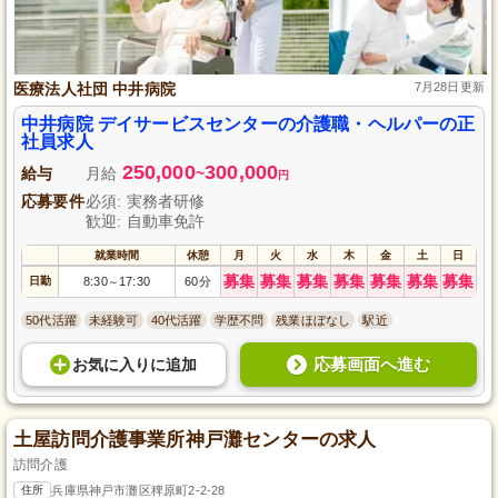
医療法人社団 中井病院
7月28日更新
中井病院 デイサービスセンターの介護職・ヘルパーの正
社員求人
250,000
300,000
給与
月給
~
円
応募要件
必須: 実務者研修
歓迎: 自動車免許
就業時間
休憩
月
火
水
木
金
土
日
募集
募集
募集
募集
募集
募集
募集
日勤
8:30
17:30
60分
～
50代活躍
未経験可
40代活躍
学歴不問
残業ほぼなし
駅近
応募画面へ進む
お気に入り
に
追加
土屋訪問介護事業所神戸灘センターの求人
訪問介護
住所
兵庫県神戸市灘区稗原町2-2-28