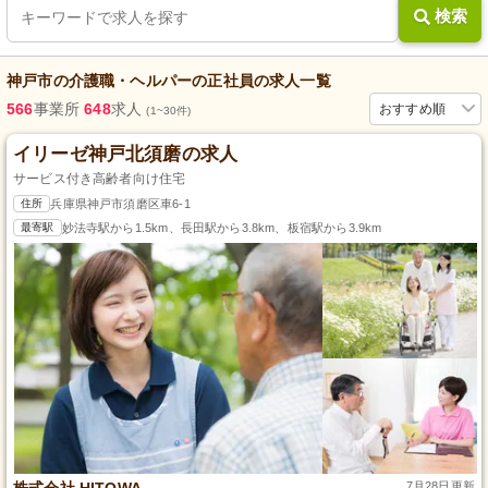
検索
神戸市
の
介護職・ヘルパー
の
正社員
の求人一覧
566
事業所
648
求人
おすすめ順
(1~30件)
イリーゼ神戸北須磨の求人
サービス付き高齢者向け住宅
住所
兵庫県神戸市須磨区車6-1
最寄駅
妙法寺駅から1.5km、長田駅から3.8km、板宿駅から3.9km
株式会社 HITOWA
7月28日更新