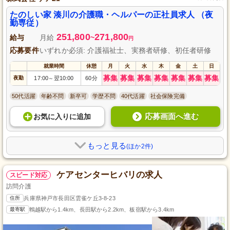
たのしい家 湊川の介護職・ヘルパーの正社員求人 （夜
勤専従）
251,800
271,800
給与
月給
~
円
応募要件
いずれか必須: 介護福祉士、実務者研修、初任者研修
就業時間
休憩
月
火
水
木
金
土
日
募集
募集
募集
募集
募集
募集
募集
夜勤
17:00
翌10:00
60分
～
50代活躍
年齢不問
新卒可
学歴不問
40代活躍
社会保険完備
応募画面へ進む
お気に入り
に
追加
もっと見る
(ほか2件)
ケアセンターヒバリの求人
スピード対応
訪問介護
住所
兵庫県神戸市長田区雲雀ケ丘3-8-23
最寄駅
鵯越駅から1.4km、長田駅から2.2km、板宿駅から3.4km