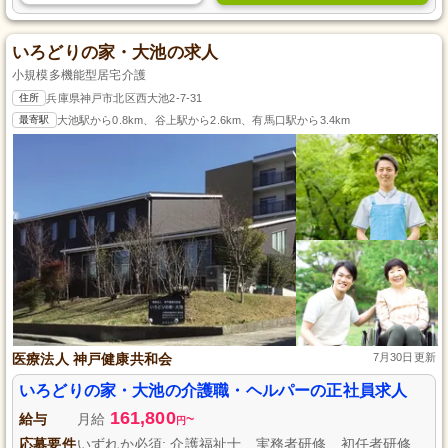
いろどりの家・大池の求人
小規模多機能型居宅介護
住所
兵庫県神戸市北区西大池2-7-31
最寄駅
大池駅から0.8km、谷上駅から2.6km、有馬口駅から3.4km
医療法人 神戸健康共和会
7月30日更新
いろどりの家・大池の介護職・ヘルパーの正社員求人
161,800
給与
月給
~
円
応募要件
いずれか必須: 介護福祉士、実務者研修、初任者研修