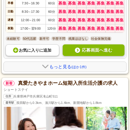
募集
募集
募集
募集
募集
募集
募集
早番
7:30
16:30
60分
～
募集
募集
募集
募集
募集
募集
募集
日勤
8:30
17:30
60分
～
募集
募集
募集
募集
募集
募集
募集
遅番
12:00
21:00
60分
～
募集
募集
募集
募集
募集
募集
募集
夜勤
17:00
翌9:00
120分
～
未経験可
50代活躍
新卒可
学歴不問
残業ほぼなし
社会保険完備
応募画面へ進む
お気に入り
に
追加
もっと見る
(ほか1件)
真愛たきやまホーム短期入所生活介護の求人
新着
ショートステイ
住所
兵庫県神戸市兵庫区滝山町511
最寄駅
長田駅から0.3km、湊川駅から1.4km、新開地駅から1.8km