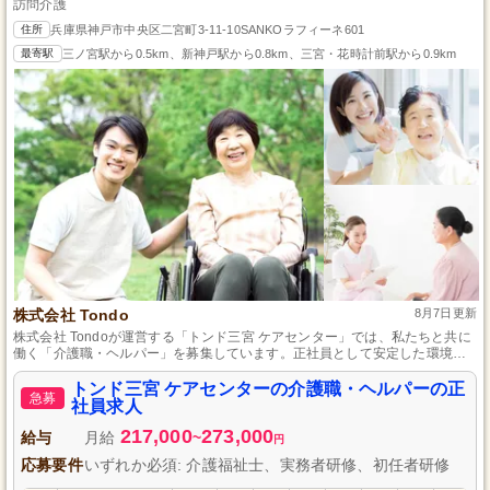
訪問介護
住所
兵庫県神戸市中央区二宮町3-11-10SANKOラフィーネ601
最寄駅
三ノ宮駅から0.5km、新神戸駅から0.8km、三宮・花時計前駅から0.9km
株式会社 Tondo
8月7日更新
株式会社 Tondoが運営する「トンド三宮 ケアセンター」では、私たちと共に
働く「介護職・ヘルパー」を募集しています。正社員として安定した環境
で、一人ひとりのご利用者様に寄り添ったケアを提供するお仕事です。必要
資格や経験は問いません。未経験者も大歓迎です！私たちと一緒に地域社会
トンド三宮 ケアセンターの介護職・ヘルパーの正
急募
に貢献しませんか？ぜひご応募お待ちしております。
社員求人
217,000
273,000
給与
月給
~
円
応募要件
いずれか必須: 介護福祉士、実務者研修、初任者研修