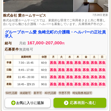
株式会社 愛ホームサービス
7月28日更新
株式会社愛ホームサービスでは、家庭的な環境でご利用者さまと共に尊重し
合いながら働ける介護職・ヘルパーを募集しています。兵庫県神戸市の少人
数制グループホームで、食事や入浴の身体介助、日常生活全般の援助を行い
ます。月9日の休日や時間外勤務の少なさも魅力。資格や能力に応じた手当や
グループホーム愛 魚崎北町の介護職・ヘルパーの正社員
年2回の賞与もあり、働き甲斐のある職場です。皆さまのご応募をお待ちして
求人
います。
167,000
207,000
給与
月給
~
円
応募要件
無資格可
就業時間
休憩
月
火
水
木
金
土
日
募集
募集
募集
募集
募集
募集
募集
早番
7:30
15:45
60分
～
募集
募集
募集
募集
募集
募集
募集
日勤
8:45
17:00
60分
～
募集
募集
募集
募集
募集
募集
募集
遅番
11:45
20:00
60分
～
募集
募集
募集
募集
募集
募集
募集
夜勤
16:45
翌9:15
90分
～
50代活躍
未経験可
新卒可
40代活躍
学歴不問
時短勤務相談可
応募画面へ進む
お気に入り
に
追加