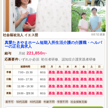
社会福祉法人 イエス団
8月7日更新
真愛たきやまホーム短期入所生活介護の介護職・ヘルパ
ーの正社員求人
221,850
給与
月給
~
円
応募要件
いずれか必須: 初任者研修、認知症介護実践者研修
就業時間
休憩
月
火
水
木
金
土
日
募集
募集
募集
募集
募集
募集
募集
早番
7:00
15:30
60分
～
募集
募集
募集
募集
募集
募集
募集
日勤
9:00
17:30
60分
～
募集
募集
募集
募集
募集
募集
募集
日勤
11:00
19:30
60分
～
募集
募集
募集
募集
募集
募集
募集
夜勤
19:00
翌8:30
60分
～
新卒可
50代活躍
40代活躍
年齢不問
学歴不問
社会保険完備