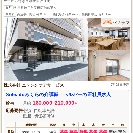
サービス付き高齢者向け住宅
住所
兵庫県神戸市長田区御蔵通5
最寄駅
高速長田駅から0.3km、西代駅から0.9km、新長田駅から1.1km
パノラマ
株式会社 ニッシンケアサービス
7月28日更新
Soleadoみくらの介護職・ヘルパーの正社員求人
180,000
210,000
給与
月給
~
円
応募要件
必須: 自動車免許
歓迎: 初任者研修
就業時間
休憩
月
火
水
木
金
土
日
募集
募集
募集
募集
募集
定休
定休
日勤
9:00
17:30
60分
～