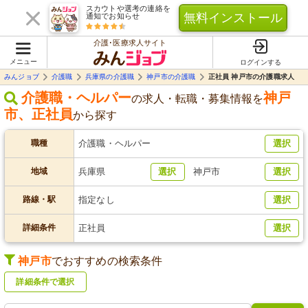
スカウトや選考の連絡を
無料インストール
通知でお知らせ
介護･医療求人サイト
メニュー
ログインする
みんジョブ
介護職
兵庫県の介護職
神戸市の介護職
正社員 神戸市の介護職求人
介護職・ヘルパー
神戸
の求人・転職・募集情報を
市
、
正社員
から探す
職種
介護職・ヘルパー
選択
地域
兵庫県
選択
神戸市
選択
路線・駅
指定なし
選択
詳細条件
正社員
選択
神戸市
でおすすめの検索条件
詳細条件で選択