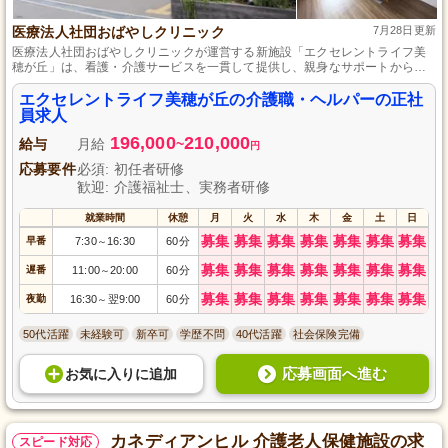
医療法人社団おばやしクリニック
7月28日更新
医療法人社団おばやしクリニックが運営する新施設「エクセレントライフ美
穂が丘」は、看護・介護サービスを一貫して提供し、親身なサポートから緊
急医療対応まで、あたたかな家族のように安心できる高齢者向け住宅です。
エクセレントライフ美穂が丘の介護職・ヘルパーの正社
員求人
196,000
210,000
給与
月給
~
円
応募要件
必須: 初任者研修
歓迎: 介護福祉士、実務者研修
就業時間
休憩
月
火
水
木
金
土
日
募集
募集
募集
募集
募集
募集
募集
早番
7:30
16:30
60分
～
募集
募集
募集
募集
募集
募集
募集
遅番
11:00
20:00
60分
～
募集
募集
募集
募集
募集
募集
募集
夜勤
16:30
翌9:00
60分
～
50代活躍
未経験可
新卒可
学歴不問
40代活躍
社会保険完備
応募画面へ進む
お気に入り
に
追加
カネディアンヒル 介護老人保健施設の求
スピード対応