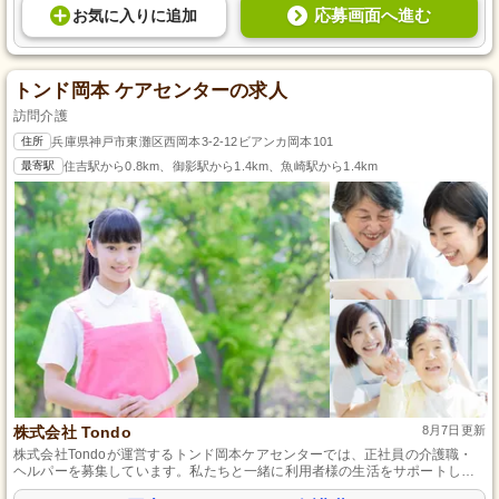
応募画面へ進む
お気に入り
に
追加
トンド岡本 ケアセンターの求人
訪問介護
住所
兵庫県神戸市東灘区西岡本3-2-12ビアンカ岡本101
最寄駅
住吉駅から0.8km、御影駅から1.4km、魚崎駅から1.4km
株式会社 Tondo
8月7日更新
株式会社Tondoが運営するトンド岡本ケアセンターでは、正社員の介護職・
ヘルパーを募集しています。私たちと一緒に利用者様の生活をサポートし、
地域に貢献しませんか。資格や経験は問いませんので、未経験の方も大歓迎