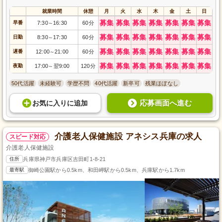
就業時間
休憩
月
火
水
木
金
土
日
募集
募集
募集
募集
募集
募集
募集
早番
7:30
16:30
60分
～
募集
募集
募集
募集
募集
募集
募集
日勤
8:30
17:30
60分
～
募集
募集
募集
募集
募集
募集
募集
遅番
12:00
21:00
60分
～
募集
募集
募集
募集
募集
募集
募集
夜勤
17:00
翌9:00
120分
～
50代活躍
未経験可
学歴不問
40代活躍
新卒可
残業ほぼなし
応募画面へ進む
お気に入り
に
追加
介護老人保健施設 アネシス兵庫の求人
スピード対応
介護老人保健施設
住所
兵庫県神戸市兵庫区吉田町1-8-21
最寄駅
御崎公園駅から0.5km、和田岬駅から0.5km、兵庫駅から1.7km