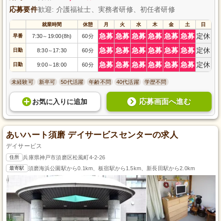
応募要件
歓迎: 介護福祉士、実務者研修、初任者研修
就業時間
休憩
月
火
水
木
金
土
日
急募
急募
急募
急募
急募
急募
定休
早番
7:30
19:00(8h)
60分
～
急募
急募
急募
急募
急募
急募
定休
日勤
8:30
17:30
60分
～
急募
急募
急募
急募
急募
急募
定休
日勤
9:00
18:00
60分
～
未経験可
新卒可
50代活躍
年齢不問
40代活躍
学歴不問
応募画面へ進む
お気に入り
に
追加
あいハート須磨 デイサービスセンターの求人
デイサービス
住所
兵庫県神戸市須磨区松風町4-2-26
最寄駅
須磨海浜公園駅から0.1km、板宿駅から1.5km、新長田駅から2.0km