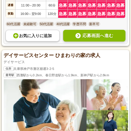
急募
急募
急募
急募
急募
急募
急募
遅番
11:00
20:00
60分
～
急募
急募
急募
急募
急募
急募
急募
夜勤
16:00
翌9:00
120分
～
60代活躍
未経験可
50代活躍
40代活躍
学歴不問
新卒可
応募画面へ進む
お気に入り
に
追加
デイサービスセンター ひまわりの家の求人
デイサービス
住所
兵庫県神戸市灘区都通3-2-5
最寄駅
西灘駅から0.2km、春日野道駅から1.9km、新神戸駅から2.8km