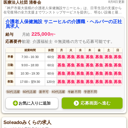
医療法人社団 清春会
8月8日更新
「神戸市最大規模の介護老人保健施設サニーヒル」は、日常生活の支援から
在宅復帰の全力支援までワンストップサービスを提供し、明るい設備と最新
ICT機器で快適な環境が整っています。
介護老人保健施設 サニーヒルの介護職・ヘルパーの正社
員求人
225,000
給与
月給
~
円
応募要件
歓迎: 介護福祉士 ※無資格の方でも応募可能です。
就業時間
休憩
月
火
水
木
金
土
日
募集
募集
募集
募集
募集
募集
募集
早番
7:30
16:30
60分
～
募集
募集
募集
募集
募集
募集
募集
日勤
9:00
18:00
60分
～
募集
募集
募集
募集
募集
募集
募集
日勤
10:30
19:30
60分
～
募集
募集
募集
募集
募集
募集
募集
夜勤
17:00
翌9:30
120分
～
50代活躍
60代活躍
新卒可
40代活躍
年齢不問
学歴不問
応募画面へ進む
お気に入り
に
追加
Soleadoみくらの求人