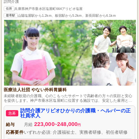
訪問介護
住所
兵庫県神戸市垂水区塩屋町664アリビオ塩屋
最寄駅
山陽塩屋駅から1.2km、板宿駅から5.2km、新長田駅から6.1km
医療法人社団 やない外科胃腸科
未経験者歓迎の介護職、心のこもったサポートで高齢者の方々の笑顔と安心
を提供します。神戸市垂水区塩屋町に位置する施設では、安定した雇用とス
キルアップ支援のための教育制度が整っており、一人ひとりがその能力を存
分に発揮できる職場です。
訪問介護アリビオひかりの介護職・ヘルパーの正
急募
社員求人
223,000
248,000
給与
月給
~
円
応募要件
いずれか必須: 介護福祉士、実務者研修、初任者研修