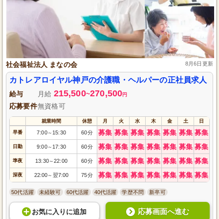
社会福祉法人 まなの会
8月6日更新
カトレアロイヤル神戸の介護職・ヘルパーの正社員求人
215,500
270,500
給与
月給
~
円
応募要件
無資格可
就業時間
休憩
月
火
水
木
金
土
日
募集
募集
募集
募集
募集
募集
募集
早番
7:00
15:30
60分
～
募集
募集
募集
募集
募集
募集
募集
日勤
9:00
17:30
60分
～
募集
募集
募集
募集
募集
募集
募集
準夜
13:30
22:00
60分
～
募集
募集
募集
募集
募集
募集
募集
深夜
22:00
翌7:00
75分
～
50代活躍
未経験可
60代活躍
40代活躍
学歴不問
新卒可
応募画面へ進む
お気に入り
に
追加