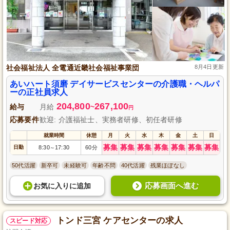
社会福祉法人 全電通近畿社会福祉事業団
8月4日更新
あいハート須磨 デイサービスセンターの介護職・ヘルパ
ーの正社員求人
204,800
267,100
給与
月給
~
円
応募要件
歓迎: 介護福祉士、実務者研修、初任者研修
就業時間
休憩
月
火
水
木
金
土
日
募集
募集
募集
募集
募集
募集
募集
日勤
8:30
17:30
60分
～
50代活躍
新卒可
未経験可
年齢不問
40代活躍
残業ほぼなし
応募画面へ進む
お気に入り
に
追加
トンド三宮 ケアセンターの求人
スピード対応