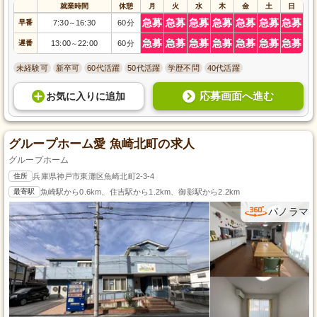
就業時間
休憩
月
火
水
木
金
土
日
急募
急募
急募
急募
急募
急募
急募
早番
7:30
16:30
60分
～
急募
急募
急募
急募
急募
急募
急募
遅番
13:00
22:00
60分
～
未経験可
新卒可
60代活躍
50代活躍
学歴不問
40代活躍
応募画面へ進む
お気に入り
に
追加
グループホーム愛 魚崎北町の求人
グループホーム
住所
兵庫県神戸市東灘区魚崎北町2-3-4
最寄駅
魚崎駅から0.6km、住吉駅から1.2km、御影駅から2.2km
パノラマ