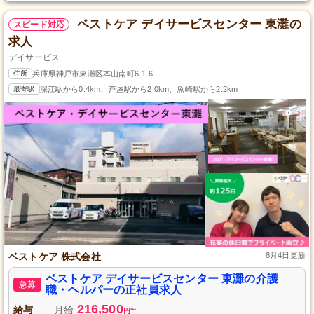
ベストケア デイサービスセンター 東灘の
スピード対応
求人
デイサービス
住所
兵庫県神戸市東灘区本山南町6-1-6
最寄駅
深江駅から0.4km、芦屋駅から2.0km、魚崎駅から2.2km
ベストケア 株式会社
8月4日更新
ベストケア デイサービスセンター 東灘の介護
急募
職・ヘルパーの正社員求人
216,500
給与
月給
~
円