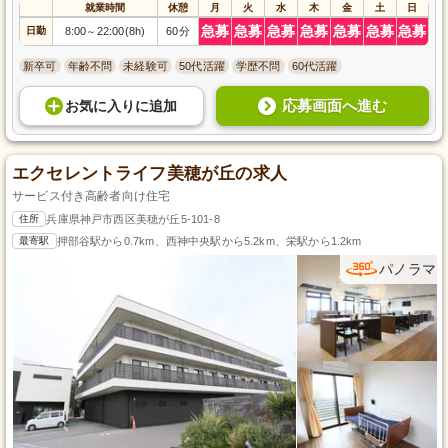
就業時間
休憩
月
火
水
木
金
土
日
急募
急募
急募
急募
急募
急募
急募
日勤
8:00
22:00(8h)
60分
～
新卒可
年齢不問
未経験可
50代活躍
学歴不問
60代活躍
応募画面へ進む
お気に入り
に
追加
エクセレントライフ美穂が丘の求人
サービス付き高齢者向け住宅
住所
兵庫県神戸市西区美穂が丘5-101-8
最寄駅
押部谷駅から0.7km、西神中央駅から5.2km、栄駅から1.2km
パノラマ