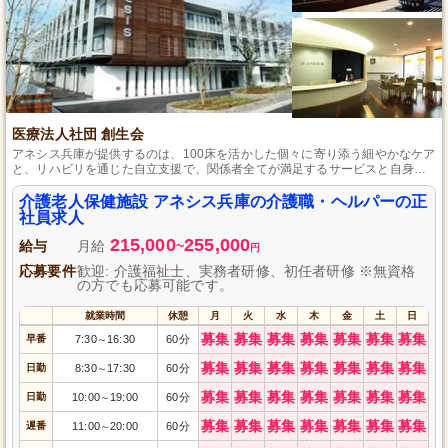
医療法人社団 創生会
アネシス兵庫が提供するのは、100床を活かした個々に寄り添う細やかなケア
と、リハビリを通じた自立支援で、関係者全てが満足するサービスと自身の
成長を体感できる環境です。”
介護老人保健施設 アネシス兵庫の介護職・ヘルパーの正
社員求人
215,000
255,000
給与
月給
~
円
応募要件
歓迎: 介護福祉士、実務者研修、初任者研修 ※無資格
の方でも応募可能です。
就業時間
休憩
月
火
水
木
金
土
日
募集
募集
募集
募集
募集
募集
募集
早番
7:30
16:30
60分
～
募集
募集
募集
募集
募集
募集
募集
日勤
8:30
17:30
60分
～
募集
募集
募集
募集
募集
募集
募集
日勤
10:00
19:00
60分
～
募集
募集
募集
募集
募集
募集
募集
遅番
11:00
20:00
60分
～