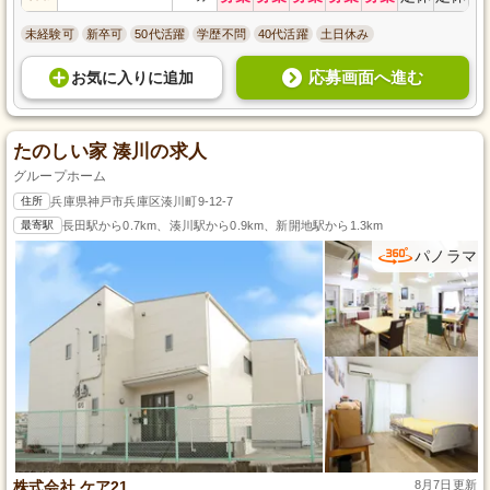
未経験可
新卒可
50代活躍
学歴不問
40代活躍
土日休み
応募画面へ進む
お気に入り
に
追加
たのしい家 湊川の求人
グループホーム
住所
兵庫県神戸市兵庫区湊川町9-12-7
最寄駅
長田駅から0.7km、湊川駅から0.9km、新開地駅から1.3km
パノラマ
株式会社 ケア21
8月7日更新