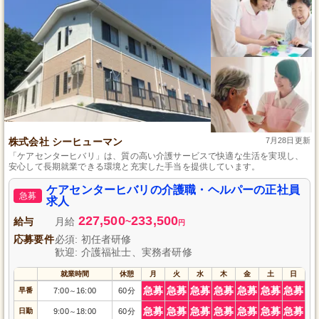
株式会社 シーヒューマン
7月28日更新
「ケアセンターヒバリ」は、質の高い介護サービスで快適な生活を実現し、
安心して長期就業できる環境と充実した手当を提供しています。
ケアセンターヒバリの介護職・ヘルパーの正社員
急募
求人
227,500
233,500
給与
月給
~
円
応募要件
必須: 初任者研修
歓迎: 介護福祉士、実務者研修
就業時間
休憩
月
火
水
木
金
土
日
急募
急募
急募
急募
急募
急募
急募
早番
7:00
16:00
60分
～
急募
急募
急募
急募
急募
急募
急募
日勤
9:00
18:00
60分
～