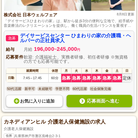
株式会社 日本ウェルフェア
8月8日更新
「デイサービスひまわりの家」は、駅から徒歩3分の便利な立地で、絵手紙や
音楽療法のレクリエーションを提供し、働く職員の生活バランスを重視する
施設です。
デイサービスセンター ひまわりの家の介護職・ヘ
急募
ルパーの正社員求人
196,000
245,000
給与
月給
~
円
応募要件
歓迎: 介護福祉士、実務者研修、初任者研修 ※無資格
の方でも応募可能です。
就業時間
休憩
月
火
水
木
金
土
日
急募
急募
急募
急募
急募
急募
定休
日勤
7:45
17:45
60分
～
50代活躍
新卒可
未経験可
学歴不問
60代活躍
社会保険完備
応募画面へ進む
お気に入り
に
追加
カネディアンヒル 介護老人保健施設の求人
介護老人保健施設
住所
兵庫県神戸市灘区長峰台2-3-1