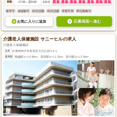
募集
募集
募集
募集
募集
募集
募集
夜勤
17:00
翌9:00
120分
～
新卒可
未経験可
50代活躍
40代活躍
学歴不問
即日勤務可
応募画面へ進む
お気に入り
に
追加
介護老人保健施設 サニーヒルの求人
介護老人保健施設
住所
兵庫県神戸市長田区大日丘町3-2-1
最寄駅
鵯越駅から0.8km、長田駅から1.5km、西代駅から3.0km