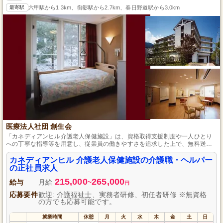
最寄駅
六甲駅から1.3km、御影駅から2.7km、春日野道駅から3.0km
医療法人社団 創生会
「カネディアンヒル介護老人保健施設」は、資格取得支援制度や一人ひとり
への丁寧な指導等を用意し、従業員の働きやすさを追求した上で、無料送迎
バスや美しい屋上庭園などを活用して、利用者の自立と安心生活をサポート
します。
カネディアンヒル 介護老人保健施設の介護職・ヘルパー
の正社員求人
215,000
265,000
給与
月給
~
円
応募要件
歓迎: 介護福祉士、実務者研修、初任者研修 ※無資格
の方でも応募可能です。
就業時間
休憩
月
火
水
木
金
土
日