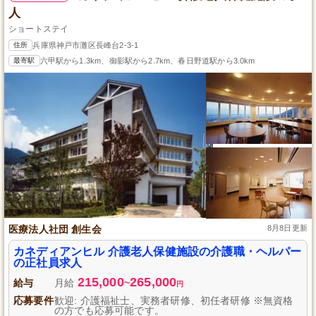
人
ショートステイ
住所
兵庫県神戸市灘区長峰台2-3-1
最寄駅
六甲駅から1.3km、御影駅から2.7km、春日野道駅から3.0km
医療法人社団 創生会
8月8日更新
カネディアンヒル 介護老人保健施設の介護職・ヘルパー
の正社員求人
215,000
265,000
給与
月給
~
円
応募要件
歓迎: 介護福祉士、実務者研修、初任者研修 ※無資格
の方でも応募可能です。