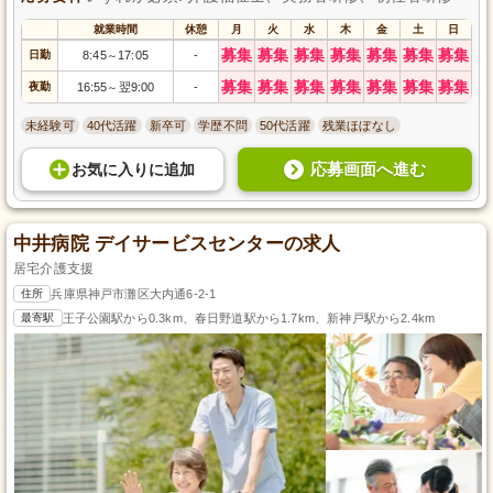
就業時間
休憩
月
火
水
木
金
土
日
募集
募集
募集
募集
募集
募集
募集
日勤
8:45
17:05
-
～
募集
募集
募集
募集
募集
募集
募集
夜勤
16:55
翌9:00
-
～
未経験可
40代活躍
新卒可
学歴不問
50代活躍
残業ほぼなし
応募画面へ進む
お気に入り
に
追加
中井病院 デイサービスセンターの求人
居宅介護支援
住所
兵庫県神戸市灘区大内通6-2-1
最寄駅
王子公園駅から0.3km、春日野道駅から1.7km、新神戸駅から2.4km