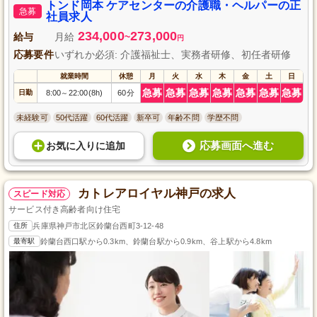
です。あなたの温かい心と笑顔で、利用者様に安心と喜びを届けましょう。
トンド岡本 ケアセンターの介護職・ヘルパーの正
急募
ぜひこの機会にご応募ください。
社員求人
234,000
273,000
給与
月給
~
円
応募要件
いずれか必須: 介護福祉士、実務者研修、初任者研修
就業時間
休憩
月
火
水
木
金
土
日
急募
急募
急募
急募
急募
急募
急募
日勤
8:00
22:00(8h)
60分
～
未経験可
50代活躍
60代活躍
新卒可
年齢不問
学歴不問
応募画面へ進む
お気に入り
に
追加
カトレアロイヤル神戸の求人
スピード対応
サービス付き高齢者向け住宅
住所
兵庫県神戸市北区鈴蘭台西町3-12-48
最寄駅
鈴蘭台西口駅から0.3km、鈴蘭台駅から0.9km、谷上駅から4.8km