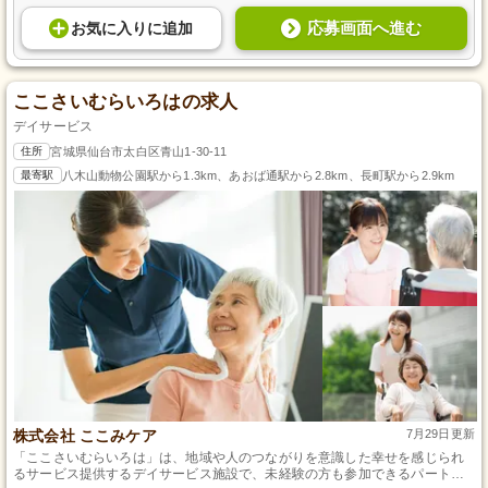
応募画面へ進む
お気に入り
に
追加
ここさいむらいろはの求人
デイサービス
住所
宮城県仙台市太白区青山1-30-11
最寄駅
八木山動物公園駅から1.3km、あおば通駅から2.8km、長町駅から2.9km
株式会社 ここみケア
7月29日更新
「ここさいむらいろは」は、地域や人のつながりを意識した幸せを感じられ
るサービス提供するデイサービス施設で、未経験の方も参加できるパート・