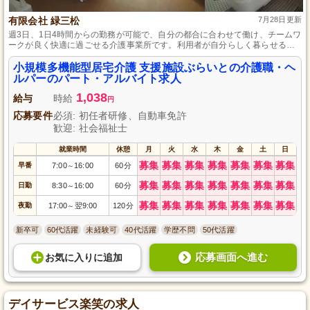
有限会社 緑三松
7月28日更新
週3日、1日4時間からの勤務が可能で、自分の都合に合わせて働け、チームワ
ークが良く快適に過ごせる介護事業所です。利用者が自分らしく暮らせるよ
うサポートし、食事から通院の介助までの業務を一手に担います。
小規模多機能型居宅介護 支援施設ぶらいとの介護職・ヘ
ルパーのパート・アルバイト求人
1,038
給与
時給
円
応募要件
必須: 初任者研修、自動車免許
歓迎: 社会福祉士
就業時間
休憩
月
火
水
木
金
土
日
募集
募集
募集
募集
募集
募集
募集
早番
7:00
16:00
60分
～
募集
募集
募集
募集
募集
募集
募集
日勤
8:30
16:00
60分
～
募集
募集
募集
募集
募集
募集
募集
夜勤
17:00
翌9:00
120分
～
新卒可
60代活躍
未経験可
40代活躍
学歴不問
50代活躍
応募画面へ進む
お気に入り
に
追加
デイサービス楽笑の求人