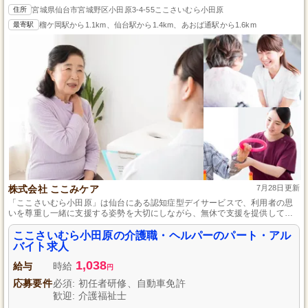
住所
宮城県仙台市宮城野区小田原3-4-55ここさいむら小田原
最寄駅
榴ケ岡駅から1.1km、仙台駅から1.4km、あおば通駅から1.6km
株式会社 ここみケア
7月28日更新
「ここさいむら小田原」は仙台にある認知症型デイサービスで、利用者の思
いを尊重し一緒に支援する姿勢を大切にしながら、無休で支援を提供してお
り、初任者研修の資格を持つ方、未経験者でも人と社会の役に立ちたい方を
募集しています。また、研修制度や資格取得支援制度も充実しています。
ここさいむら小田原の介護職・ヘルパーのパート・アル
バイト求人
1,038
給与
時給
円
応募要件
必須: 初任者研修、自動車免許
歓迎: 介護福祉士