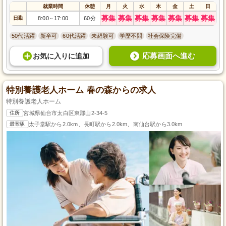
就業時間
休憩
月
火
水
木
金
土
日
募集
募集
募集
募集
募集
募集
募集
日勤
8:00
17:00
60分
～
50代活躍
新卒可
60代活躍
未経験可
学歴不問
社会保険完備
応募画面へ進む
お気に入り
に
追加
特別養護老人ホーム 春の森からの求人
特別養護老人ホーム
住所
宮城県仙台市太白区東郡山2-34-5
最寄駅
太子堂駅から2.0km、長町駅から2.0km、南仙台駅から3.0km