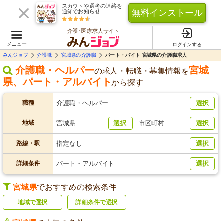
スカウトや選考の連絡を
無料インストール
通知でお知らせ
介護･医療求人サイト
メニュー
ログインする
みんジョブ
介護職
宮城県の介護職
パート・バイト 宮城県の介護職求人
介護職・ヘルパー
宮城
の求人・転職・募集情報を
県
、
パート・アルバイト
から探す
職種
介護職・ヘルパー
選択
地域
宮城県
選択
市区町村
選択
路線・駅
指定なし
選択
詳細条件
パート・アルバイト
選択
宮城県
でおすすめの検索条件
地域で選択
詳細条件で選択