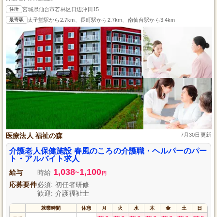
住所
宮城県仙台市若林区日辺沖田15
最寄駅
太子堂駅から2.7km、長町駅から2.7km、南仙台駅から3.4km
医療法人 福祉の森
7月30日更新
介護老人保健施設 春風のころの介護職・ヘルパーのパー
ト・アルバイト求人
1,038
1,100
給与
時給
~
円
応募要件
必須: 初任者研修
歓迎: 介護福祉士
就業時間
休憩
月
火
水
木
金
土
日