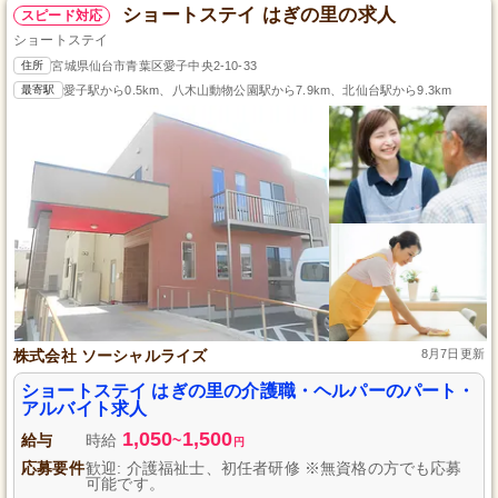
ショートステイ はぎの里の求人
スピード対応
ショートステイ
住所
宮城県仙台市青葉区愛子中央2-10-33
最寄駅
愛子駅から0.5km、八木山動物公園駅から7.9km、北仙台駅から9.3km
株式会社 ソーシャルライズ
8月7日更新
ショートステイ はぎの里の介護職・ヘルパーのパート・
アルバイト求人
1,050
1,500
給与
時給
~
円
応募要件
歓迎: 介護福祉士、初任者研修 ※無資格の方でも応募
可能です。