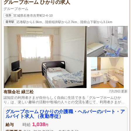
グループホーム ひかりの求人
グループホーム
住所
宮城県石巻市吉野町2-4-10
最寄駅
石巻駅から1.9km、陸前稲井駅から2.7km、陸前山下駅から3.1km
有限会社 緑三松
7月29日更新
認知症の利用者さまが自分らしく自由に生活できる「グループホームひか
り」は、楽しい趣味の活動や地域の人々との交流を通じて、利用者さまが生
きがいを感じられるような環境づくりをしています。また、スタッフは利用
者さまのペースに合わせたケアを行い、チームワークを重視しています。初
グループホーム ひかりの介護職・ヘルパーのパート・ア
任者研修の資格がある方は未経験でも応募可で、週3日からの勤務及び勤務時
ルバイト求人 （夜勤専従）
間の相談が可能です。
1,038
給与
時給
円