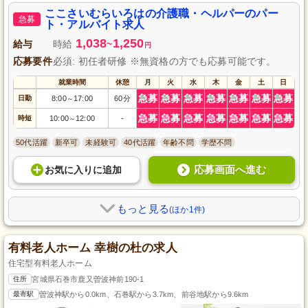
アルバイトの介護職を募集しています。基本的な業務は生活支援や送迎業
務、そして昇給制度が整っており、あなたの頑張りを評価する環境が整って
ここさいむらいろはの介護職・ヘルパーのパー
急募
います。また、地域に根ざし、子育て世代の方も働きやすい環境を整えてお
ト・アルバイト求人
り、更に資格取得支援制度や各種研修制度などの人材育成にも積極的な施設
1,038
1,250
です。
給与
時給
~
円
応募要件
必須: 初任者研修 ※無資格の方でも応募可能です。
就業時間
休憩
月
火
水
木
金
土
日
急募
急募
急募
急募
急募
急募
急募
日勤
8:00
17:00
60分
～
急募
急募
急募
急募
急募
急募
急募
時短
10:00
12:00
-
～
50代活躍
新卒可
未経験可
40代活躍
年齢不問
学歴不問
応募画面へ進む
お気に入り
に
追加
もっと見る
(ほか1件)
有料老人ホーム 幸樹の杜の求人
住宅型有料老人ホーム
住所
宮城県石巻市鹿又曽波神前190-1
最寄駅
曽波神駅から0.0km、石巻駅から3.7km、前谷地駅から9.6km