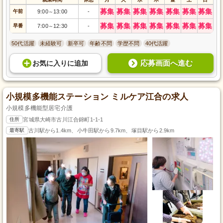
募集
募集
募集
募集
募集
募集
募集
午前
9:00
13:00
-
～
募集
募集
募集
募集
募集
募集
募集
早番
7:00
12:30
-
～
50代活躍
未経験可
新卒可
年齢不問
学歴不問
40代活躍
応募画面へ進む
お気に入り
に
追加
小規模多機能ステーション ミルケア江合の求人
小規模多機能型居宅介護
住所
宮城県大崎市古川江合錦町1-1-1
最寄駅
古川駅から1.4km、小牛田駅から9.7km、塚目駅から2.9km