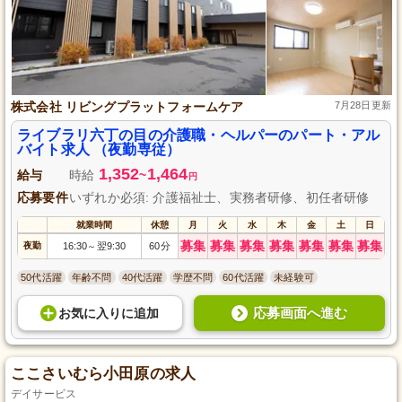
株式会社 リビングプラットフォームケア
7月28日更新
ライブラリ六丁の目の介護職・ヘルパーのパート・アル
バイト求人 （夜勤専従）
1,352
1,464
給与
時給
~
円
応募要件
いずれか必須: 介護福祉士、実務者研修、初任者研修
就業時間
休憩
月
火
水
木
金
土
日
募集
募集
募集
募集
募集
募集
募集
夜勤
16:30
翌9:30
60分
～
50代活躍
年齢不問
40代活躍
学歴不問
60代活躍
未経験可
応募画面へ進む
お気に入り
に
追加
ここさいむら小田原の求人
デイサービス