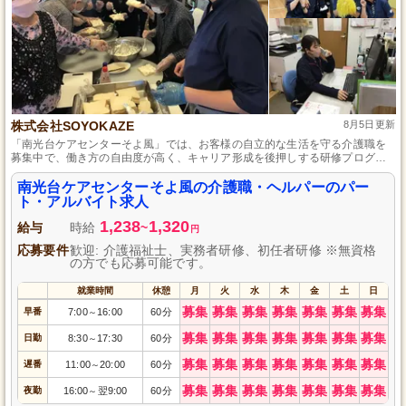
株式会社SOYOKAZE
8月5日更新
「南光台ケアセンターそよ風」では、お客様の自立的な生活を守る介護職を
募集中で、働き方の自由度が高く、キャリア形成を後押しする研修プログラ
ムや資格支援制度を設けています。仕事内容は、お客様とのコミュニケーシ
ョンやレクリエーション、生活全般の介助、送迎業務などで、デイサービス
南光台ケアセンターそよ風の介護職・ヘルパーのパー
やショートステイとの複合施設を活かして、お客様の心身の健康を支援して
ト・アルバイト求人
います。
1,238
1,320
給与
時給
~
円
応募要件
歓迎: 介護福祉士、実務者研修、初任者研修 ※無資格
の方でも応募可能です。
就業時間
休憩
月
火
水
木
金
土
日
募集
募集
募集
募集
募集
募集
募集
早番
7:00
16:00
60分
～
募集
募集
募集
募集
募集
募集
募集
日勤
8:30
17:30
60分
～
募集
募集
募集
募集
募集
募集
募集
遅番
11:00
20:00
60分
～
募集
募集
募集
募集
募集
募集
募集
夜勤
16:00
翌9:00
60分
～