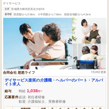
デイサービス
住所
宮城県大崎市田尻北大杉59
最寄駅
田尻駅から3.5km、小牛田駅から7.6km、陸前谷地駅から4.1km
合同会社 悠悠ライフ
7月28日更新
デイサービス楽笑の介護職・ヘルパーのパート・アルバ
イト求人
1,038
給与
時給
~
円
応募要件
必須: 初任者研修
歓迎: 介護福祉士、実務者研修
就業時間
休憩
月
火
水
木
金
土
日