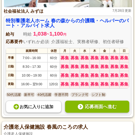
社会福祉法人 みずほ
7月28日更新
特別養護老人ホーム 春の森からの介護職・ヘルパーのパ
ート・アルバイト求人
1,038
1,100
給与
時給
~
円
応募要件
いずれか必須: 介護福祉士、実務者研修、初任者研修
就業時間
休憩
月
火
水
木
金
土
日
募集
募集
募集
募集
募集
募集
募集
早番
7:00
16:00
60分
～
募集
募集
募集
募集
募集
募集
募集
日勤
8:30
17:30
60分
～
募集
募集
募集
募集
募集
募集
募集
日勤
10:00
19:00
60分
～
募集
募集
募集
募集
募集
募集
募集
夜勤
16:00
翌9:00
120分
～
50代活躍
新卒可
40代活躍
学歴不問
ブランク可
シフト制
応募画面へ進む
お気に入り
に
追加
介護老人保健施設 春風のころの求人
介護老人保健施設