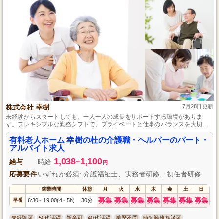
株式会社 幸樹
7月28日更新
未経験からスタートしても、一人一人の成長をサポートする環境がありま
す。フレキシブルな勤務シフトで、プライベートと仕事のバランスを大切に
しながら、やりがいのある介護職に挑戦できます。
有料老人ホーム 幸樹の杜の介護職・ヘルパーのパート・
アルバイト求人
1,038
1,100
給与
時給
~
円
応募要件
いずれか必須: 介護福祉士、実務者研修、初任者研修
就業時間
休憩
月
火
水
木
金
土
日
募集
募集
募集
募集
募集
募集
募集
早番
6:30
19:00(4
5h)
30分
～
～
未経験可
50代活躍
新卒可
40代活躍
学歴不問
時短勤務相談可