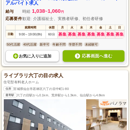
アルバイト求人
1,038
1,060
給与
時給
~
円
応募要件
歓迎: 介護福祉士、実務者研修、初任者研修
就業時間
休憩
月
火
水
木
金
土
日
募集
募集
募集
募集
募集
募集
募集
日勤
9:00
19:00(8h)
60分
～
50代活躍
40代活躍
新卒可
年齢不問
学歴不問
未経験可
応募画面へ進む
お気に入り
に
追加
ライブラリ六丁の目の求人
住宅型有料老人ホーム
住所
宮城県仙台市若林区六丁の目中町1-80
最寄駅
六丁の目駅から0.1km、荒井駅から1.3km、仙台駅から4.8km
パノラマ