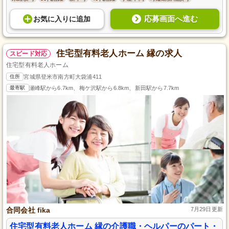
応募画面へ進む
お気に入り
に
追加
住宅型有料老人ホーム 縁の求人
スピード対応
住宅型有料老人ホーム
住所
宮城県登米市南方町大袋浦411
最寄駅
瀬峰駅から6.7km、梅ケ沢駅から6.8km、新田駅から7.7km
合同会社 fika
7月29日更新
住宅型有料老人ホーム 縁の介護職・ヘルパーのパート・