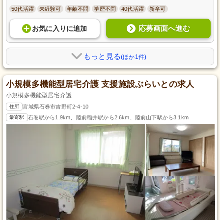
50代活躍
未経験可
年齢不問
学歴不問
40代活躍
新卒可
応募画面へ進む
お気に入り
に
追加
もっと見る
(ほか1件)
小規模多機能型居宅介護 支援施設ぶらいとの求人
小規模多機能型居宅介護
住所
宮城県石巻市吉野町2-4-10
最寄駅
石巻駅から1.9km、陸前稲井駅から2.6km、陸前山下駅から3.1km