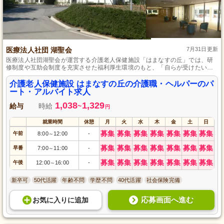
医療法人社団 湖聖会
7月31日更新
医療法人社団湖聖会が運営する介護老人保健施設「はまなすの丘」では、研
修制度や互助会制度を充実させた福利厚生環境のもと、「自らが受けたいと
思う医療と福祉の創造」を目指して患者一人ひとりの生活をサポートし、快
適な施設生活を提供しています。また、育児・介護・看護休業取得実績とほ
介護老人保健施設 はまなすの丘の介護職・ヘルパーのパ
ぼ無い残業時間で、ライフスタイルの変化にも安心して対応できる働きやす
ート・アルバイト求人
さが自慢です。
1,038
1,329
給与
時給
~
円
就業時間
休憩
月
火
水
木
金
土
日
募集
募集
募集
募集
募集
募集
募集
午前
8:00
12:00
-
～
募集
募集
募集
募集
募集
募集
募集
早番
7:00
11:00
-
～
募集
募集
募集
募集
募集
募集
募集
午後
12:00
16:00
-
～
新卒可
50代活躍
年齢不問
学歴不問
40代活躍
社会保険完備
応募画面へ進む
お気に入り
に
追加