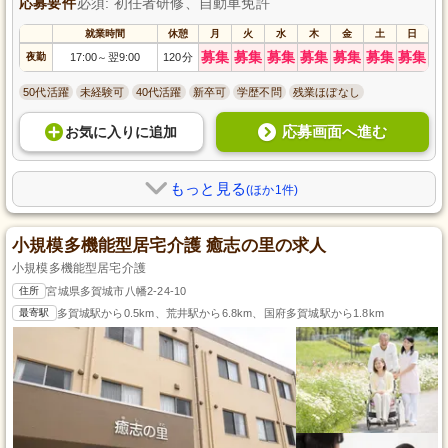
応募要件
必須: 初任者研修、自動車免許
就業時間
休憩
月
火
水
木
金
土
日
募集
募集
募集
募集
募集
募集
募集
夜勤
17:00
翌9:00
120分
～
50代活躍
未経験可
40代活躍
新卒可
学歴不問
残業ほぼなし
応募画面へ進む
お気に入り
に
追加
もっと見る
(ほか1件)
小規模多機能型居宅介護 癒志の里の求人
小規模多機能型居宅介護
住所
宮城県多賀城市八幡2-24-10
最寄駅
多賀城駅から0.5km、荒井駅から6.8km、国府多賀城駅から1.8km