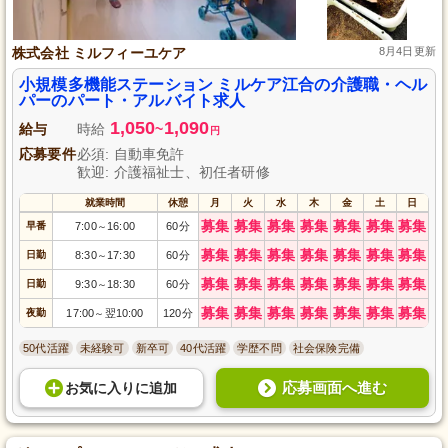
株式会社 ミルフィーユケア
8月4日更新
小規模多機能ステーション ミルケア江合の介護職・ヘル
パーのパート・アルバイト求人
1,050
1,090
給与
時給
~
円
応募要件
必須: 自動車免許
歓迎: 介護福祉士、初任者研修
就業時間
休憩
月
火
水
木
金
土
日
募集
募集
募集
募集
募集
募集
募集
早番
7:00
16:00
60分
～
募集
募集
募集
募集
募集
募集
募集
日勤
8:30
17:30
60分
～
募集
募集
募集
募集
募集
募集
募集
日勤
9:30
18:30
60分
～
募集
募集
募集
募集
募集
募集
募集
夜勤
17:00
翌10:00
120分
～
50代活躍
未経験可
新卒可
40代活躍
学歴不問
社会保険完備
応募画面へ進む
お気に入り
に
追加