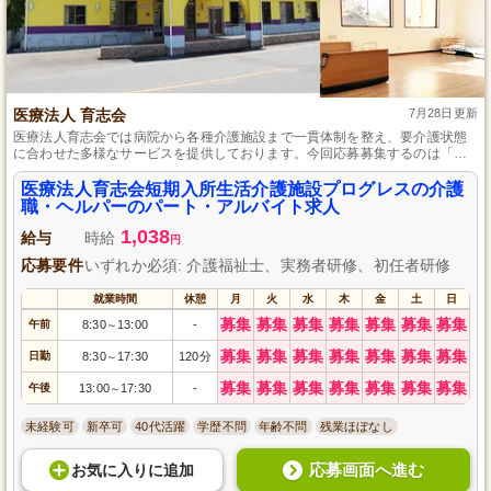
医療法人 育志会
7月28日更新
医療法人育志会では病院から各種介護施設まで一貫体制を整え、要介護状態
に合わせた多様なサービスを提供しております。今回応募募集するのは「医
療法人育志会短期入所生活介護施設プログレス」の介護職・ヘルパーで、経
験は問わず、ご利用者さまの不安を取り除くあたたかいケアができる方を求
医療法人育志会短期入所生活介護施設プログレスの介護
めております。
職・ヘルパーのパート・アルバイト求人
1,038
給与
時給
円
応募要件
いずれか必須: 介護福祉士、実務者研修、初任者研修
就業時間
休憩
月
火
水
木
金
土
日
募集
募集
募集
募集
募集
募集
募集
午前
8:30
13:00
-
～
募集
募集
募集
募集
募集
募集
募集
日勤
8:30
17:30
120分
～
募集
募集
募集
募集
募集
募集
募集
午後
13:00
17:30
-
～
未経験可
新卒可
40代活躍
学歴不問
年齢不問
残業ほぼなし
応募画面へ進む
お気に入り
に
追加