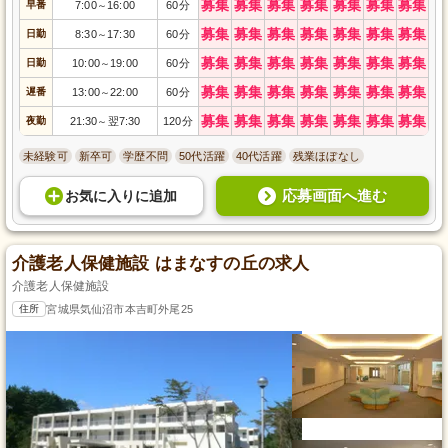
募集
募集
募集
募集
募集
募集
募集
早番
7:00
16:00
60分
～
募集
募集
募集
募集
募集
募集
募集
日勤
8:30
17:30
60分
～
募集
募集
募集
募集
募集
募集
募集
日勤
10:00
19:00
60分
～
募集
募集
募集
募集
募集
募集
募集
遅番
13:00
22:00
60分
～
募集
募集
募集
募集
募集
募集
募集
夜勤
21:30
翌7:30
120分
～
未経験可
新卒可
学歴不問
50代活躍
40代活躍
残業ほぼなし
応募画面へ進む
お気に入り
に
追加
介護老人保健施設 はまなすの丘の求人
介護老人保健施設
住所
宮城県気仙沼市本吉町外尾25