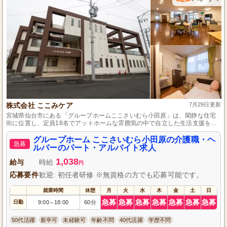
株式会社 ここみケア
7月29日更新
宮城県仙台市にある「グループホームここさいむら小田原」は、閑静な住宅
街に位置し、定員18名でアットホームな雰囲気の中で自立した生活支援を行
う施設です。最寄り駅から徒歩16分で電車通勤可能、育児や介護休業があ
り、働く方のライフスタイルに合わせた働き方と、頑張りが評価される昇給
グループホーム ここさいむら小田原の介護職・ヘ
急募
や賞与制度が用意されています。
ルパーのパート・アルバイト求人
1,038
給与
時給
円
応募要件
歓迎: 初任者研修 ※無資格の方でも応募可能です。
就業時間
休憩
月
火
水
木
金
土
日
急募
急募
急募
急募
急募
急募
急募
日勤
9:00
18:00
60分
～
50代活躍
新卒可
未経験可
年齢不問
40代活躍
学歴不問