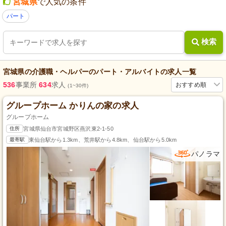
宮城県
で人気の条件
パート
検索
宮城県
の
介護職・ヘルパー
の
パート・アルバイト
の求人一覧
536
事業所
634
求人
おすすめ順
(1~30件)
グループホーム かりんの家の求人
グループホーム
住所
宮城県仙台市宮城野区燕沢東2-1-50
最寄駅
東仙台駅から1.3km、荒井駅から4.8km、仙台駅から5.0km
パノラマ