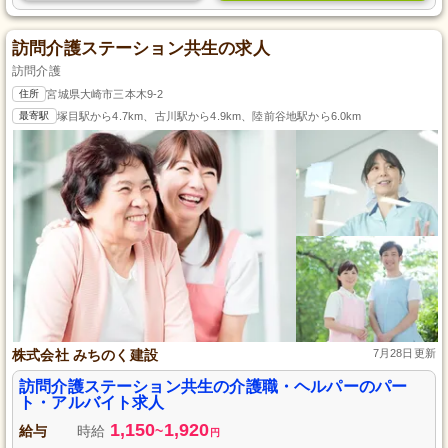
訪問介護ステーション共生の求人
訪問介護
住所
宮城県大崎市三本木9-2
最寄駅
塚目駅から4.7km、古川駅から4.9km、陸前谷地駅から6.0km
株式会社 みちのく建設
7月28日更新
訪問介護ステーション共生の介護職・ヘルパーのパー
ト・アルバイト求人
1,150
1,920
給与
時給
~
円