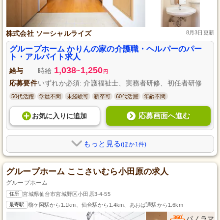
株式会社 ソーシャルライズ
8月3日更新
グループホーム かりんの家の介護職・ヘルパーのパー
ト・アルバイト求人
1,038
1,250
給与
時給
~
円
応募要件
いずれか必須: 介護福祉士、実務者研修、初任者研修
50代活躍
学歴不問
未経験可
新卒可
60代活躍
年齢不問
応募画面へ進む
お気に入り
に
追加
もっと見る
(ほか1件)
グループホーム ここさいむら小田原の求人
グループホーム
住所
宮城県仙台市宮城野区小田原3-4-55
最寄駅
榴ケ岡駅から1.1km、仙台駅から1.4km、あおば通駅から1.6km
パノラマ