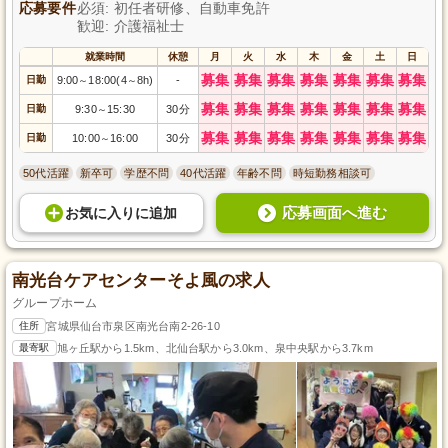
応募要件
必須: 初任者研修、自動車免許
歓迎: 介護福祉士
就業時間
休憩
月
火
水
木
金
土
日
募集
募集
募集
募集
募集
募集
募集
日勤
9:00
18:00(4
8h)
-
～
～
募集
募集
募集
募集
募集
募集
募集
日勤
9:30
15:30
30分
～
募集
募集
募集
募集
募集
募集
募集
日勤
10:00
16:00
30分
～
50代活躍
新卒可
学歴不問
40代活躍
年齢不問
時短勤務相談可
応募画面へ進む
お気に入り
に
追加
南光台ケアセンターそよ風の求人
グループホーム
住所
宮城県仙台市泉区南光台南2-26-10
最寄駅
旭ヶ丘駅から1.5km、北仙台駅から3.0km、泉中央駅から3.7km