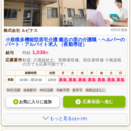
株式会社 ルピナス
8月5日更新
小規模多機能型居宅介護 癒志の里の介護職・ヘルパーの
パート・アルバイト求人 （夜勤専従）
1,038
給与
時給
円
応募要件
歓迎: 介護福祉士、実務者研修、初任者研修 ※無資格
の方でも応募可能です。
就業時間
休憩
月
火
水
木
金
土
日
募集
募集
募集
募集
募集
募集
募集
夜勤
16:00
翌10:00
120分
～
50代活躍
未経験可
40代活躍
年齢不問
新卒可
残業ほぼなし
応募画面へ進む
お気に入り
に
追加
もっと見る
(ほか1件)