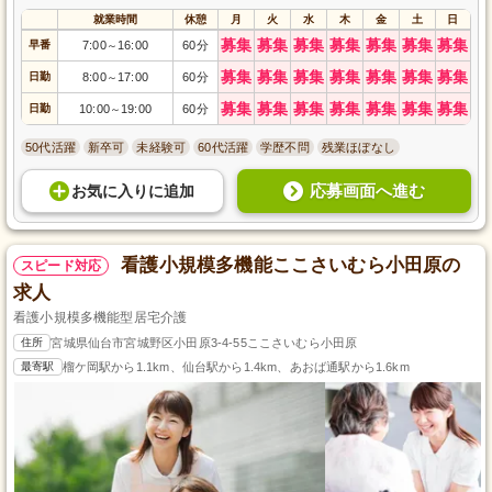
就業時間
休憩
月
火
水
木
金
土
日
募集
募集
募集
募集
募集
募集
募集
早番
7:00
16:00
60分
～
募集
募集
募集
募集
募集
募集
募集
日勤
8:00
17:00
60分
～
募集
募集
募集
募集
募集
募集
募集
日勤
10:00
19:00
60分
～
50代活躍
新卒可
未経験可
60代活躍
学歴不問
残業ほぼなし
応募画面へ進む
お気に入り
に
追加
看護小規模多機能ここさいむら小田原の
スピード対応
求人
看護小規模多機能型居宅介護
住所
宮城県仙台市宮城野区小田原3-4-55ここさいむら小田原
最寄駅
榴ケ岡駅から1.1km、仙台駅から1.4km、あおば通駅から1.6km