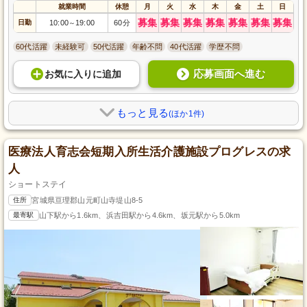
就業時間
休憩
月
火
水
木
金
土
日
募集
募集
募集
募集
募集
募集
募集
日勤
10:00
19:00
60分
～
60代活躍
未経験可
50代活躍
年齢不問
40代活躍
学歴不問
応募画面へ進む
お気に入り
に
追加
もっと見る
(ほか1件)
医療法人育志会短期入所生活介護施設プログレスの求
人
ショートステイ
住所
宮城県亘理郡山元町山寺堤山8-5
最寄駅
山下駅から1.6km、浜吉田駅から4.6km、坂元駅から5.0km