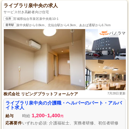
ライブラリ泉中央の求人
サービス付き高齢者向け住宅
住所
宮城県仙台市泉区泉中央南10-1
最寄駅
泉中央駅から0.8km、北仙台駅から4.3km、あおば通駅から6.7km
パノラマ
株式会社 リビングプラットフォームケア
7月28日更新
ライブラリ泉中央の介護職・ヘルパーのパート・アルバ
イト求人
1,200
1,400
給与
時給
~
円
応募要件
いずれか必須: 介護福祉士、実務者研修、初任者研修