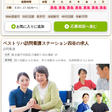
就業時間
休憩
月
火
水
木
金
土
日
募集
募集
募集
募集
募集
募集
募集
日勤
8:30
17:30(4h〜)
-
～
Web面接可
50代活躍
新卒可
未経験可
40代活躍
年齢不問
応募画面へ進む
お気に入り
に
追加
ベストリハ訪問看護ステーション四谷の求人
訪問看護
住所
東京都千代田区六番町7-20六番町 1F
最寄駅
四ツ谷駅から0.3km、市ケ谷駅から0.4km、永田町駅から1.1km