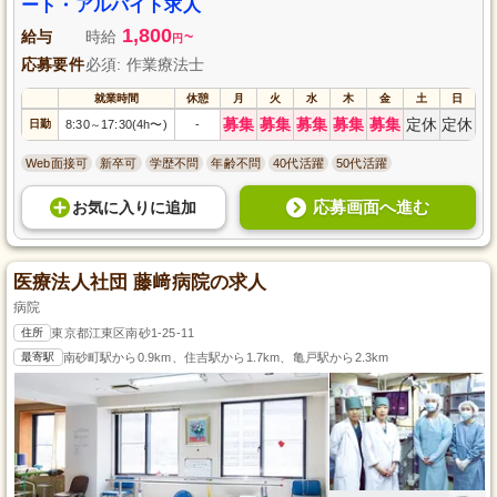
ート・アルバイト求人
1,800
給与
時給
~
円
応募要件
必須: 作業療法士
就業時間
休憩
月
火
水
木
金
土
日
募集
募集
募集
募集
募集
定休
定休
日勤
8:30
17:30(4h〜)
-
～
Web面接可
新卒可
学歴不問
年齢不問
40代活躍
50代活躍
応募画面へ進む
お気に入り
に
追加
医療法人社団 藤﨑病院の求人
病院
住所
東京都江東区南砂1-25-11
最寄駅
南砂町駅から0.9km、住吉駅から1.7km、亀戸駅から2.3km