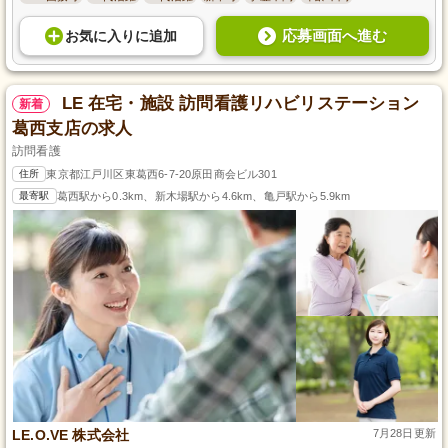
応募画面へ進む
お気に入り
に
追加
LE 在宅・施設 訪問看護リハビリステーション
新着
葛西支店の求人
訪問看護
住所
東京都江戸川区東葛西6-7-20原田商会ビル301
最寄駅
葛西駅から0.3km、新木場駅から4.6km、亀戸駅から5.9km
LE.O.VE 株式会社
7月28日更新