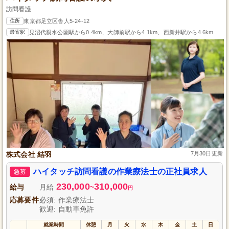
訪問看護
住所
東京都足立区舎人5-24-12
最寄駅
見沼代親水公園駅から0.4km、大師前駅から4.1km、西新井駅から4.6km
株式会社 結羽
7月30日更新
ハイタッチ訪問看護の作業療法士の正社員求人
急募
230,000
310,000
給与
月給
~
円
応募要件
必須: 作業療法士
歓迎: 自動車免許
就業時間
休憩
月
火
水
木
金
土
日