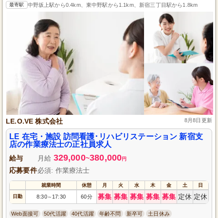
最寄駅
中野坂上駅から0.4km、東中野駅から1.1km、新宿三丁目駅から1.8km
LE.O.VE 株式会社
8月8日更新
LE 在宅・施設 訪問看護･リハビリステーション 新宿支
店の作業療法士の正社員求人
329,000
380,000
給与
月給
~
円
応募要件
必須: 作業療法士
就業時間
休憩
月
火
水
木
金
土
日
募集
募集
募集
募集
募集
定休
定休
日勤
8:30
17:30
60分
～
Web面接可
50代活躍
40代活躍
年齢不問
新卒可
土日休み