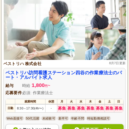
ベストリハ 株式会社
8月7日更新
ベストリハ訪問看護ステーション四谷の作業療法士のパ
ート・アルバイト求人
1,800
給与
時給
~
円
応募要件
必須: 作業療法士
就業時間
休憩
月
火
水
木
金
土
日
募集
募集
募集
募集
募集
募集
募集
日勤
8:30
17:30(4h〜)
-
～
Web面接可
50代活躍
未経験可
新卒可
年齢不問
時短勤務相談可