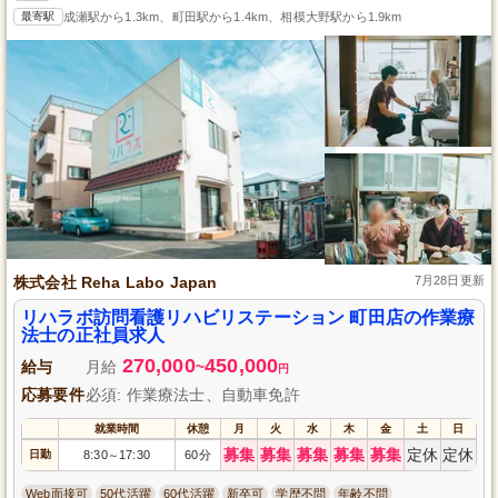
最寄駅
成瀬駅から1.3km、町田駅から1.4km、相模大野駅から1.9km
株式会社 Reha Labo Japan
7月28日更新
リハラボ訪問看護リハビリステーション 町田店の作業療
法士の正社員求人
270,000
450,000
給与
月給
~
円
応募要件
必須: 作業療法士、自動車免許
就業時間
休憩
月
火
水
木
金
土
日
募集
募集
募集
募集
募集
定休
定休
日勤
8:30
17:30
60分
～
Web面接可
50代活躍
60代活躍
新卒可
学歴不問
年齢不問