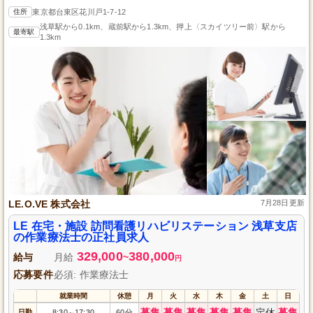
住所
東京都台東区花川戸1-7-12
浅草駅から0.1km、蔵前駅から1.3km、押上〈スカイツリー前〉駅から
最寄駅
1.3km
LE.O.VE 株式会社
7月28日更新
LE 在宅・施設 訪問看護リハビリステーション 浅草支店
の作業療法士の正社員求人
329,000
380,000
給与
月給
~
円
応募要件
必須: 作業療法士
就業時間
休憩
月
火
水
木
金
土
日
募集
募集
募集
募集
募集
定休
募集
日勤
8:30
17:30
60分
～