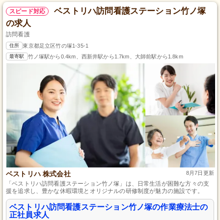
ベストリハ訪問看護ステーション竹ノ塚
スピード対応
の求人
訪問看護
住所
東京都足立区竹の塚1-35-1
最寄駅
竹ノ塚駅から0.4km、西新井駅から1.7km、大師前駅から1.8km
ベストリハ 株式会社
8月7日更新
「ベストリハ訪問看護ステーション竹ノ塚」は、日常生活が困難な方々の支
援を追求し、豊かな休暇環境とオリジナルの研修制度が魅力の施設です。
ベストリハ訪問看護ステーション竹ノ塚の作業療法士の
正社員求人