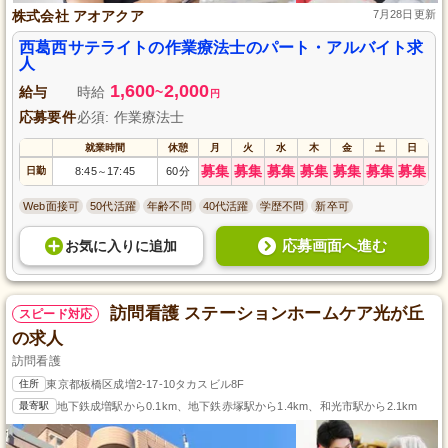
株式会社 アオアクア
7月28日更新
西葛西サテライトの作業療法士のパート・アルバイト求
人
1,600
2,000
給与
時給
~
円
応募要件
必須: 作業療法士
就業時間
休憩
月
火
水
木
金
土
日
募集
募集
募集
募集
募集
募集
募集
日勤
8:45
17:45
60分
～
Web面接可
50代活躍
年齢不問
40代活躍
学歴不問
新卒可
応募画面へ進む
お気に入り
に
追加
訪問看護 ステーションホームケア光が丘
スピード対応
の求人
訪問看護
住所
東京都板橋区成増2-17-10タカスビル8F
最寄駅
地下鉄成増駅から0.1km、地下鉄赤塚駅から1.4km、和光市駅から2.1km