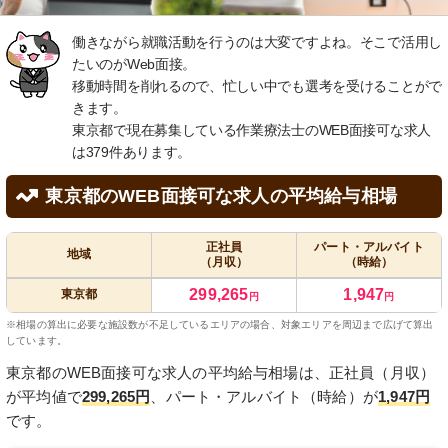
働きながら就職活動を行うのは大変ですよね。そこで活用し
たいのがWeb面接。
移動時間を削れるので、忙しい中でも選考を受けることがで
きます。
東京都で現在募集している作業療法士のWEB面接可な求人
は379件あります。
東京都のWEB面接可な求人の平均給与相場
正社員
パート・アルバイト
地域
（月収）
（時給）
299,265
1,947
東京都
円
円
※相場の算出に必要な施設数が不足しているエリアの場合、対象エリアを周辺まで広げて算出
しています。
東京都のWEB面接可な求人の平均給与相場は、正社員（月収）
が平均値で
299,265円
、パート・アルバイト（時給）が
1,947円
です。