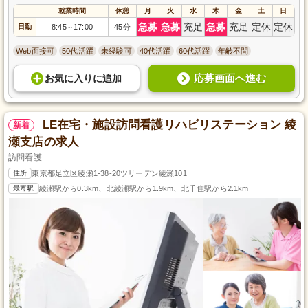
就業時間
休憩
月
火
水
木
金
土
日
急募
急募
充足
急募
充足
定休
定休
日勤
8:45
17:00
45分
～
Web面接可
50代活躍
未経験可
40代活躍
60代活躍
年齢不問
応募画面へ進む
お気に入り
に
追加
LE在宅・施設訪問看護リハビリステーション 綾
新着
瀬支店の求人
訪問看護
住所
東京都足立区綾瀬1-38-20ツリーデン綾瀬101
最寄駅
綾瀬駅から0.3km、北綾瀬駅から1.9km、北千住駅から2.1km