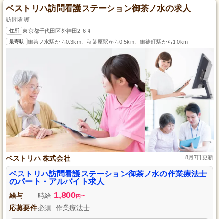
ベストリハ訪問看護ステーション御茶ノ水の求人
訪問看護
住所
東京都千代田区外神田2-6-4
最寄駅
御茶ノ水駅から0.3km、秋葉原駅から0.5km、御徒町駅から1.0km
ベストリハ 株式会社
8月7日更新
ベストリハ訪問看護ステーション御茶ノ水の作業療法士
のパート・アルバイト求人
1,800
給与
時給
~
円
応募要件
必須: 作業療法士