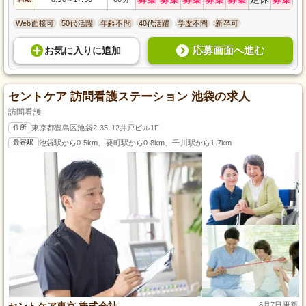
Web面接可
50代活躍
年齢不問
40代活躍
学歴不問
新卒可
応募画面へ進む
お気に入り
に
追加
セントケア 訪問看護ステーション 池袋の求人
訪問看護
住所
東京都豊島区池袋2-35-12井戸ビル1F
最寄駅
池袋駅から0.5km、要町駅から0.8km、千川駅から1.7km
セントケア東京 株式会社
8月7日更新