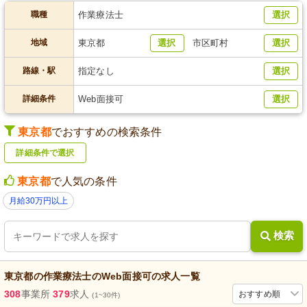
職種
作業療法士
選択
地域
東京都
選択
市区町村
選択
路線・駅
指定なし
選択
詳細条件
Web面接可
選択
東京都
でおすすめの検索条件
詳細条件で選択
東京都
で人気の条件
月給30万円以上
検索
東京都
の
作業療法士
の
Web面接可
の求人一覧
308
事業所
379
求人
おすすめ順
(1~30件)