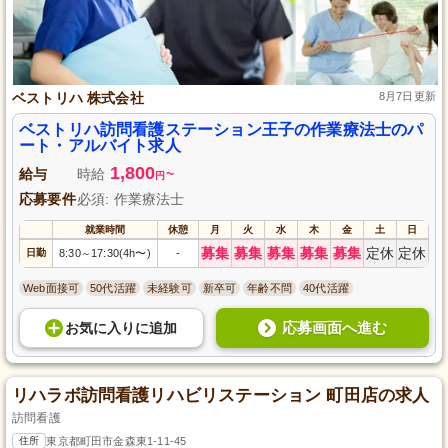
ベストリハ 株式会社
8月7日更新
ベストリハ訪問看護ステーション王子の作業療法士のパ
ート・アルバイト求人
1,800
給与
時給
~
円
応募要件
必須: 作業療法士
就業時間
休憩
月
火
水
木
金
土
日
募集
募集
募集
募集
募集
定休
定休
日勤
8:30
17:30(4h〜)
-
～
Web面接可
50代活躍
未経験可
新卒可
年齢不問
40代活躍
応募画面へ進む
お気に入り
に
追加
リハラボ訪問看護リハビリステーション 町田店の求人
訪問看護
住所
東京都町田市金森東1-11-45