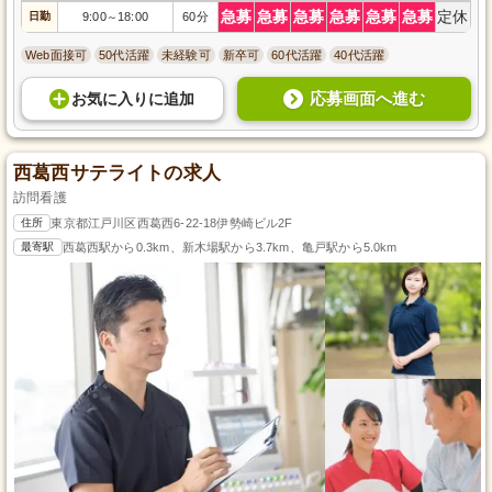
急募
急募
急募
急募
急募
急募
定休
日勤
9:00
18:00
60分
～
Web面接可
50代活躍
未経験可
新卒可
60代活躍
40代活躍
応募画面へ進む
お気に入り
に
追加
西葛西サテライトの求人
訪問看護
住所
東京都江戸川区西葛西6-22-18伊勢崎ビル2F
最寄駅
西葛西駅から0.3km、新木場駅から3.7km、亀戸駅から5.0km