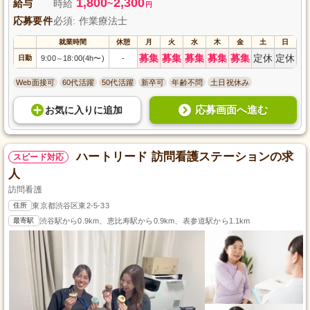
1,800
2,300
給与
時給
~
円
応募要件
必須: 作業療法士
就業時間
休憩
月
火
水
木
金
土
日
募集
募集
募集
募集
募集
定休
定休
日勤
9:00
18:00(4h〜)
-
～
Web面接可
60代活躍
50代活躍
新卒可
年齢不問
土日祝休み
応募画面へ進む
お気に入り
に
追加
ハートリード 訪問看護ステーションの求
スピード対応
人
訪問看護
住所
東京都渋谷区東2-5-33
最寄駅
渋谷駅から0.9km、恵比寿駅から0.9km、表参道駅から1.1km