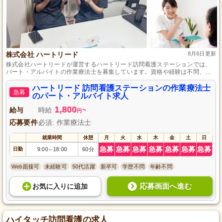
株式会社 ハートリード
8月6日更新
株式会社ハートリードが運営するハートリード訪問看護ステーションでは、
パート・アルバイトの作業療法士を募集しています。資格や経験は不問、働
きやすい環境で地域医療に貢献してみませんか。お持ちのスキルを生かし
て、利用者様の生活をサポートするやりがいのあるお仕事です。ご応募お待
ハートリード 訪問看護ステーションの作業療法士
急募
ちしております。
のパート・アルバイト求人
1,800
給与
時給
~
円
応募要件
必須: 作業療法士
就業時間
休憩
月
火
水
木
金
土
日
急募
急募
急募
急募
急募
急募
急募
日勤
9:00
18:00
60分
～
Web面接可
未経験可
50代活躍
新卒可
学歴不問
年齢不問
応募画面へ進む
お気に入り
に
追加
ハイタッチ訪問看護の求人