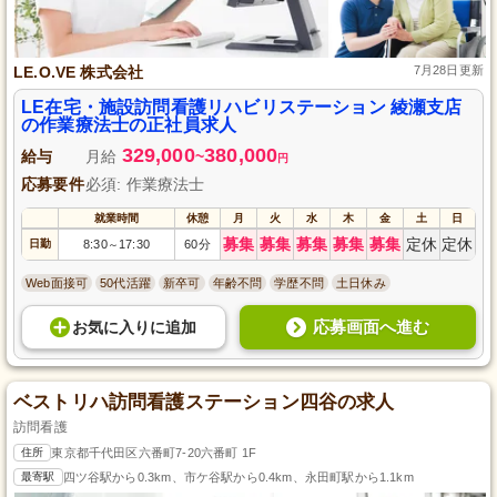
LE.O.VE 株式会社
7月28日更新
LE在宅・施設訪問看護リハビリステーション 綾瀬支店
の作業療法士の正社員求人
329,000
380,000
給与
月給
~
円
応募要件
必須: 作業療法士
就業時間
休憩
月
火
水
木
金
土
日
募集
募集
募集
募集
募集
定休
定休
日勤
8:30
17:30
60分
～
Web面接可
50代活躍
新卒可
年齢不問
学歴不問
土日休み
応募画面へ進む
お気に入り
に
追加
ベストリハ訪問看護ステーション四谷の求人
訪問看護
住所
東京都千代田区六番町7-20六番町 1F
最寄駅
四ツ谷駅から0.3km、市ケ谷駅から0.4km、永田町駅から1.1km