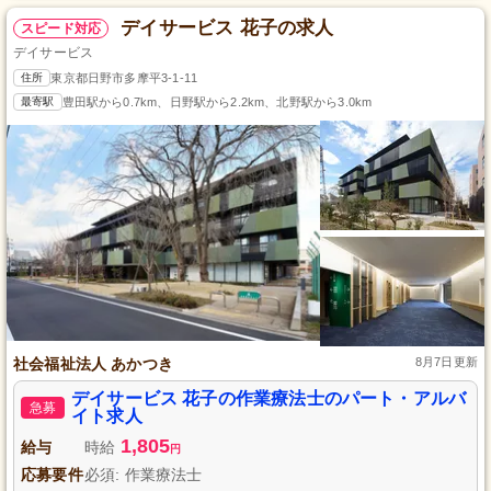
デイサービス 花子の求人
スピード対応
デイサービス
住所
東京都日野市多摩平3-1-11
最寄駅
豊田駅から0.7km、日野駅から2.2km、北野駅から3.0km
社会福祉法人 あかつき
8月7日更新
デイサービス 花子の作業療法士のパート・アルバ
急募
イト求人
1,805
給与
時給
円
応募要件
必須: 作業療法士