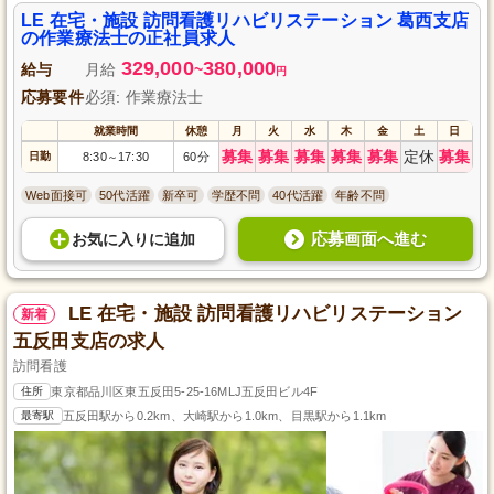
LE 在宅・施設 訪問看護リハビリステーション 葛西支店
の作業療法士の正社員求人
329,000
380,000
給与
月給
~
円
応募要件
必須: 作業療法士
就業時間
休憩
月
火
水
木
金
土
日
募集
募集
募集
募集
募集
定休
募集
日勤
8:30
17:30
60分
～
Web面接可
50代活躍
新卒可
学歴不問
40代活躍
年齢不問
応募画面へ進む
お気に入り
に
追加
LE 在宅・施設 訪問看護リハビリステーション
新着
五反田支店の求人
訪問看護
住所
東京都品川区東五反田5-25-16MLJ五反田ビル4F
最寄駅
五反田駅から0.2km、大崎駅から1.0km、目黒駅から1.1km