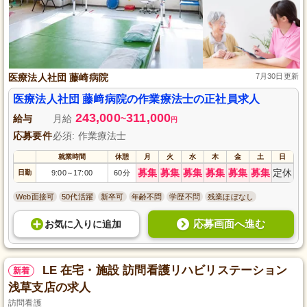
医療法人社団 藤崎病院
7月30日更新
医療法人社団 藤﨑病院の作業療法士の正社員求人
243,000
311,000
給与
月給
~
円
応募要件
必須: 作業療法士
就業時間
休憩
月
火
水
木
金
土
日
募集
募集
募集
募集
募集
募集
定休
日勤
9:00
17:00
60分
～
Web面接可
50代活躍
新卒可
年齢不問
学歴不問
残業ほぼなし
応募画面へ進む
お気に入り
に
追加
LE 在宅・施設 訪問看護リハビリステーション
新着
浅草支店の求人
訪問看護