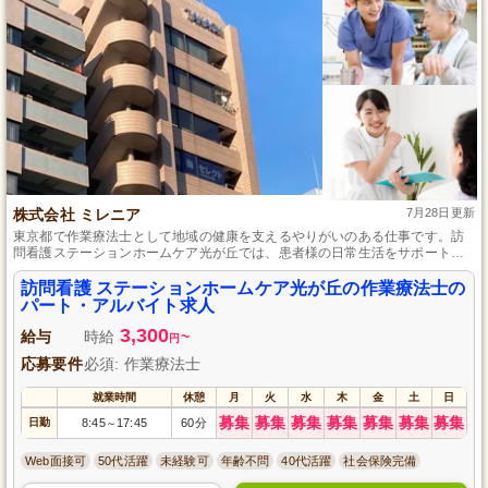
株式会社 ミレニア
7月28日更新
東京都で作業療法士として地域の健康を支えるやりがいのある仕事です。訪
問看護ステーションホームケア光が丘では、患者様の日常生活をサポート
し、その人らしい生活をお手伝いします。柔軟な勤務体系でプライベートも
充実させながら働けますし、Web面接も可能です。未経験でも一から指導さ
訪問看護 ステーションホームケア光が丘の作業療法士の
れるので、安心してスキルアップできます。この貴重な経験を通じて、生き
パート・アルバイト求人
がいを感じながら働きませんか？
3,300
給与
時給
~
円
応募要件
必須: 作業療法士
就業時間
休憩
月
火
水
木
金
土
日
募集
募集
募集
募集
募集
募集
募集
日勤
8:45
17:45
60分
～
Web面接可
50代活躍
未経験可
年齢不問
40代活躍
社会保険完備