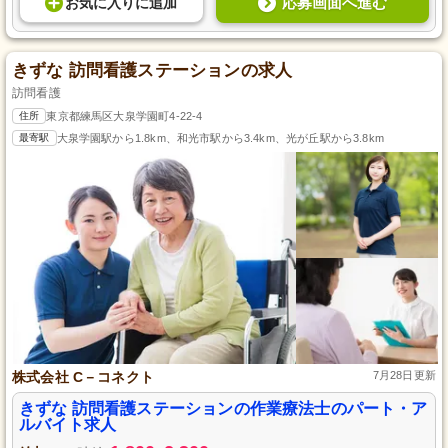
応募画面へ進む
お気に入り
に
追加
きずな 訪問看護ステーションの求人
訪問看護
住所
東京都練馬区大泉学園町4-22-4
最寄駅
大泉学園駅から1.8km、和光市駅から3.4km、光が丘駅から3.8km
株式会社 C－コネクト
7月28日更新
きずな 訪問看護ステーションの作業療法士のパート・ア
ルバイト求人