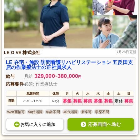
LE.O.VE 株式会社
7月28日更新
LE 在宅・施設 訪問看護リハビリステーション 五反田支
店の作業療法士の正社員求人
329,000
380,000
給与
月給
~
円
応募要件
必須: 作業療法士
就業時間
休憩
月
火
水
木
金
土
日
募集
募集
募集
募集
募集
定休
募集
日勤
8:30
17:30
60分
～
Web面接可
50代活躍
年齢不問
40代活躍
新卒可
学歴不問
応募画面へ進む
お気に入り
に
追加