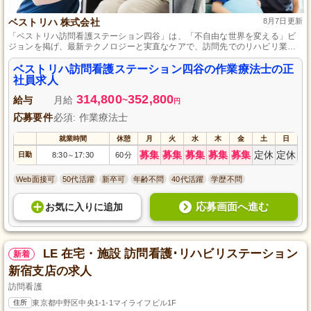
ベストリハ 株式会社
8月7日更新
「ベストリハ訪問看護ステーション四谷」は、「不自由な世界を変える」ビ
ジョンを掲げ、最新テクノロジーと実直なケアで、訪問先でのリハビリ業務
を通して療養生活の支援を行う場所です。
ベストリハ訪問看護ステーション四谷の作業療法士の正
社員求人
314,800
352,800
給与
月給
~
円
応募要件
必須: 作業療法士
就業時間
休憩
月
火
水
木
金
土
日
募集
募集
募集
募集
募集
定休
定休
日勤
8:30
17:30
60分
～
Web面接可
50代活躍
新卒可
年齢不問
40代活躍
学歴不問
応募画面へ進む
お気に入り
に
追加
LE 在宅・施設 訪問看護･リハビリステーション
新着
新宿支店の求人
訪問看護
住所
東京都中野区中央1-1-1マイライフビル1F