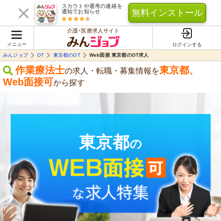
スカウトや選考の連絡を
無料インストール
通知でお知らせ
介護･医療求人サイト
メニュー
ログインする
みんジョブ
OT
東京都のOT
Web面接 東京都のOT求人
作業療法士
東京都
、
の求人・転職・募集情報を
Web面接可
から探す
東京都
の