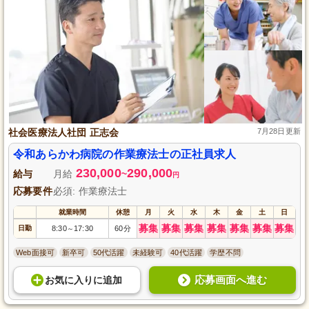
社会医療法人社団 正志会
7月28日更新
令和あらかわ病院の作業療法士の正社員求人
230,000
290,000
給与
月給
~
円
応募要件
必須: 作業療法士
就業時間
休憩
月
火
水
木
金
土
日
募集
募集
募集
募集
募集
募集
募集
日勤
8:30
17:30
60分
～
Web面接可
新卒可
50代活躍
未経験可
40代活躍
学歴不問
応募画面へ進む
お気に入り
に
追加