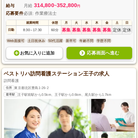
314,800
352,800
給与
月給
~
円
応募要件
必須: 作業療法士
就業時間
休憩
月
火
水
木
金
土
日
募集
募集
募集
募集
募集
定休
定休
日勤
8:30
17:30
60分
～
Web面接可
土日祝休み
50代活躍
新卒可
年齢不問
学歴不問
応募画面へ進む
お気に入り
に
追加
ベストリハ訪問看護ステーション王子の求人
訪問看護
住所
東京都北区豊島1-26-2
最寄駅
王子駅前駅から0.5km、王子駅から0.6km、尾久駅から1.7km