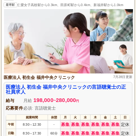
最寄駅
仁愛女子高校駅から0.3km、田原町駅から0.4km、新福井駅から1.0km
医療法人 初生会 福井中央クリニック
7月28日更新
医療法人 初生会 福井中央クリニックの言語聴覚士の正
社員求人
198,000
280,000
給与
月給
~
円
応募要件
必須: 言語聴覚士
就業時間
休憩
月
火
水
木
金
土
日
募集
募集
募集
募集
募集
募集
定休
午前
8:30
12:30
-
～
募集
募集
募集
募集
募集
募集
定休
日勤
8:30
17:30
60分
～