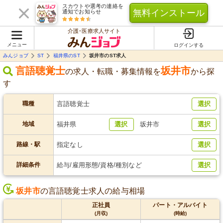
スカウトや選考の連絡を
無料インストール
通知でお知らせ
介護･医療求人サイト
メニュー
ログインする
みんジョブ
ST
福井県のST
坂井市のST求人
言語聴覚士
坂井市
の求人・転職・募集情報を
から探
す
職種
言語聴覚士
選択
地域
福井県
選択
坂井市
選択
路線・駅
指定なし
選択
詳細条件
給与/雇用形態/資格/種別など
選択
坂井市
の言語聴覚士求人の給与相場
正社員
パート・アルバイト
(月収)
(時給)