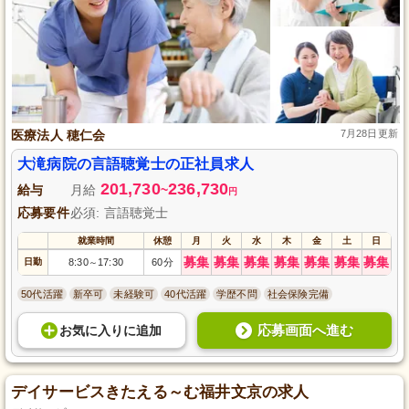
医療法人 穂仁会
7月28日更新
大滝病院の言語聴覚士の正社員求人
201,730
236,730
給与
月給
~
円
応募要件
必須: 言語聴覚士
就業時間
休憩
月
火
水
木
金
土
日
募集
募集
募集
募集
募集
募集
募集
日勤
8:30
17:30
60分
～
50代活躍
新卒可
未経験可
40代活躍
学歴不問
社会保険完備
応募画面へ進む
お気に入り
に
追加
デイサービスきたえる～む福井文京の求人