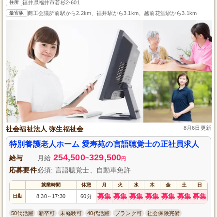
住所
福井県福井市若杉2-601
最寄駅
商工会議所前駅から2.2km、福井駅から3.1km、越前花堂駅から3.1km
社会福祉法人 弥生福祉会
8月6日更新
特別養護老人ホーム 愛寿苑の言語聴覚士の正社員求人
254,500
329,500
給与
月給
~
円
応募要件
必須: 言語聴覚士、自動車免許
就業時間
休憩
月
火
水
木
金
土
日
募集
募集
募集
募集
募集
募集
募集
日勤
8:30
17:30
60分
～
50代活躍
新卒可
未経験可
40代活躍
ブランク可
社会保険完備