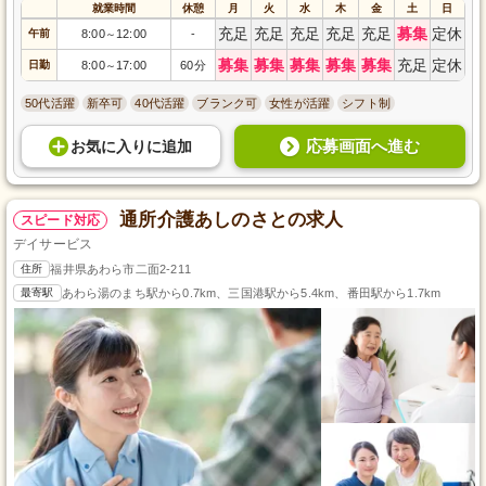
就業時間
休憩
月
火
水
木
金
土
日
充足
充足
充足
充足
充足
募集
定休
午前
8:00
12:00
-
～
募集
募集
募集
募集
募集
充足
定休
日勤
8:00
17:00
60分
～
50代活躍
新卒可
40代活躍
ブランク可
女性が活躍
シフト制
応募画面へ進む
お気に入り
に
追加
通所介護あしのさとの求人
スピード対応
デイサービス
住所
福井県あわら市二面2-211
最寄駅
あわら湯のまち駅から0.7km、三国港駅から5.4km、番田駅から1.7km