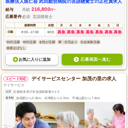
医療法人医仁会 武田総合病院の言語聴覚士の正社員求人
216,800
給与
月給
~
円
応募要件
必須: 言語聴覚士
就業時間
休憩
月
火
水
木
金
土
日
募集
募集
募集
募集
募集
募集
募集
日勤
8:30
17:00
60分
～
50代活躍
40代活躍
女性が活躍
寮・社宅あり
社会保険完備
残業ほぼなし
応募画面へ進む
お気に入り
に
追加
デイサービスセンター 加茂の里の求人
スピード対応
デイサービス
住所
京都府木津川市加茂町駅東4-1-3
最寄駅
加茂駅から0.3km、木津駅から4.7km、平城山駅から7.4km