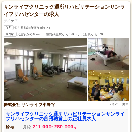
サンライフクリニック通所リハビリテーションサンラ
イフリハセンターの求人
デイケア
住所
福井県越前市蓬莱町6-24
最寄駅
武生駅から0.4km、越前武生駅から0.6km、北府駅から0.9km
株式会社 サンライフ小野谷
7月28日更新
サンライフクリニック通所リハビリテーションサンライ
フリハセンターの言語聴覚士の正社員求人
211,000
280,000
給与
月給
~
円