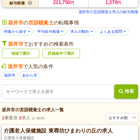
211,750
1,370
円
円
給与相場
坂井市の言語聴覚士求人の給与相場
坂井市
の
言語聴覚士
の転職事情
特集から探す
平均給与相場
求人の動向
よくある質問
坂井市
でおすすめの検索条件
地域で選択
詳細条件で選択
坂井市
で人気の条件
福井市
あわら市
検索
坂井市
の
言語聴覚士
の求人一覧
1
事業所
2
求人
おすすめ順
(1~30件)
介護老人保健施設 東尋坊ひまわりの丘の求人
介護老人保健施設