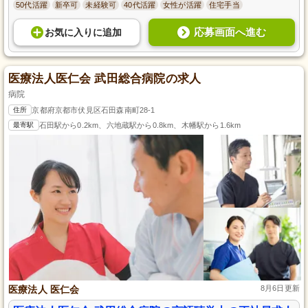
50代活躍
新卒可
未経験可
40代活躍
女性が活躍
住宅手当
応募画面へ進む
お気に入り
に
追加
医療法人医仁会 武田総合病院の求人
病院
住所
京都府京都市伏見区石田森南町28-1
最寄駅
石田駅から0.2km、六地蔵駅から0.8km、木幡駅から1.6km
医療法人 医仁会
8月6日更新