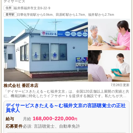
デイサービス
住所
福井県福井市文京6-22-9
最寄駅
日華化学前駅から0.9km、田原町駅から1.7km、福井駅から2.7km
株式会社 番匠本店
7月28日更新
「デイサービスきたえる～む福井文京」は、全国120店舗以上展開の実績と共
に、機能訓練に特化したライフサポートを提供する施設です。私たちが大切
にしているのは、お客様が安心してリハビリテーションに専念できる環境づ
くりです。
デイサービスきたえる～む福井文京の言語聴覚士の正社
員求人
168,000
220,000
給与
月給
~
円
応募要件
必須: 言語聴覚士、自動車免許