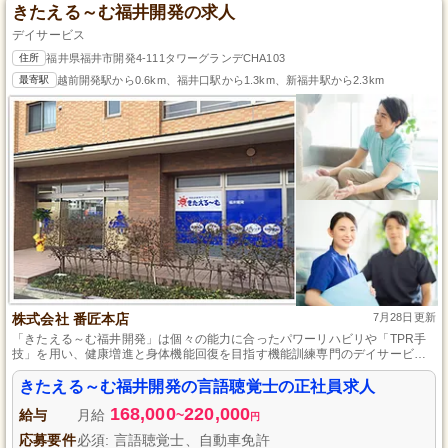
きたえる～む福井開発の求人
デイサービス
住所
福井県福井市開発4-111タワーグランデCHA103
最寄駅
越前開発駅から0.6km、福井口駅から1.3km、新福井駅から2.3km
株式会社 番匠本店
7月28日更新
「きたえる～む福井開発」は個々の能力に合ったパワーリハビリや「TPR手
技」を用い、健康増進と身体機能回復を目指す機能訓練専門のデイサービス
施設で、有名な「越前かにめし」を運営する株式会社番匠本店が安全に運営
しています。
きたえる～む福井開発の言語聴覚士の正社員求人
168,000
220,000
給与
月給
~
円
応募要件
必須: 言語聴覚士、自動車免許