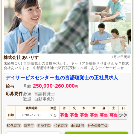
株式会社 あいりす
7月28日更新
未経験OK！言語聴覚士の資格を活かし、キャリアを成長させませんか？株式
会社あいりすは、京都府京都市北区西賀茂柿ノ木町にあるデイサービスセン
ター虹で、高齢者の生活の質向上を目指すスタッフを募集しています。充実
した研修体制と職場サポートで、未経験からでも安心してスタートできま
デイサービスセンター 虹の言語聴覚士の正社員求人
す。あなたの頑張りはしっかり評価され、キャリアアップのチャンスも豊富
250,000
260,000
です。興味のある方はぜひご応募ください！
給与
月給
~
円
応募要件
必須: 言語聴覚士
歓迎: 自動車免許
就業時間
休憩
月
火
水
木
金
土
日
募集
募集
募集
募集
募集
募集
定休
日勤
8:30
17:30
60分
～
50代活躍
新卒可
学歴不問
40代活躍
未経験可
社会保険完備