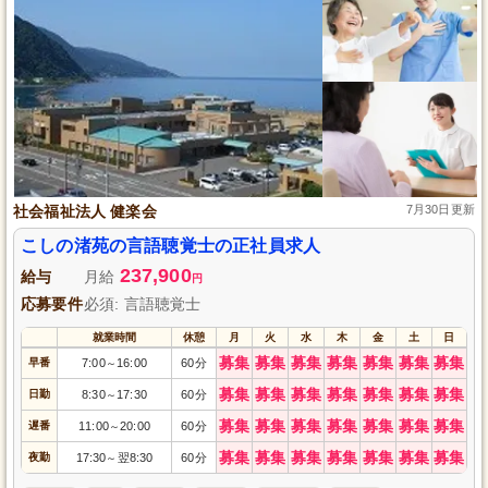
社会福祉法人 健楽会
7月30日更新
こしの渚苑の言語聴覚士の正社員求人
237,900
給与
月給
円
応募要件
必須: 言語聴覚士
就業時間
休憩
月
火
水
木
金
土
日
募集
募集
募集
募集
募集
募集
募集
早番
7:00
16:00
60分
～
募集
募集
募集
募集
募集
募集
募集
日勤
8:30
17:30
60分
～
募集
募集
募集
募集
募集
募集
募集
遅番
11:00
20:00
60分
～
募集
募集
募集
募集
募集
募集
募集
夜勤
17:30
翌8:30
60分
～