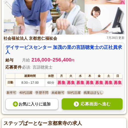
社会福祉法人 京都悠仁福祉会
7月28日更新
デイサービスセンター 加茂の里の言語聴覚士の正社員求
人
216,000
256,400
給与
月給
~
円
応募要件
必須: 言語聴覚士
就業時間
休憩
月
火
水
木
金
土
日
募集
募集
募集
募集
募集
募集
募集
日勤
8:30
17:00
60分
～
新卒可
40代活躍
学歴不問
未経験可
50代活躍
残業ほぼなし
応募画面へ進む
お気に入り
に
追加
ステップぱーとなー京都東寺の求人