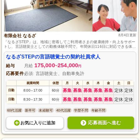
有限会社 なるざ
8月4日更新
「なるざSTEP」は、地域に密着してご利用者さまの健康維持・向上をサポー
トし、言語聴覚士としての勤務体験不問で、年間休日116日に対応できる体制
を整えています。
なるざSTEPの言語聴覚士の契約社員求人
175,000
254,000
給与
月給
~
円
応募要件
必須: 言語聴覚士、自動車免許
就業時間
休憩
月
火
水
木
金
土
日
募集
募集
募集
募集
募集
定休
定休
日勤
8:00
17:00
60分
～
募集
募集
募集
募集
募集
定休
定休
日勤
8:30
17:30
60分
～
60代活躍
新卒可
未経験可
40代活躍
学歴不問
年齢不問
応募画面へ進む
お気に入り
に
追加