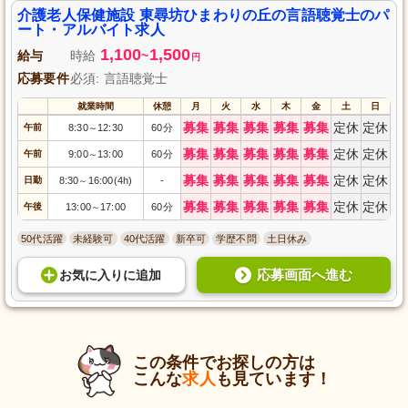
介護老人保健施設 東尋坊ひまわりの丘の言語聴覚士のパ
ート・アルバイト求人
1,100
1,500
給与
時給
~
円
応募要件
必須: 言語聴覚士
就業時間
休憩
月
火
水
木
金
土
日
募集
募集
募集
募集
募集
定休
定休
午前
8:30
12:30
60分
～
募集
募集
募集
募集
募集
定休
定休
午前
9:00
13:00
60分
～
募集
募集
募集
募集
募集
定休
定休
日勤
8:30
16:00(4h)
-
～
募集
募集
募集
募集
募集
定休
定休
午後
13:00
17:00
60分
～
50代活躍
未経験可
40代活躍
新卒可
学歴不問
土日休み
応募画面へ進む
お気に入り
に
追加
この条件でお探しの方は
こんな
求人
も見ています！