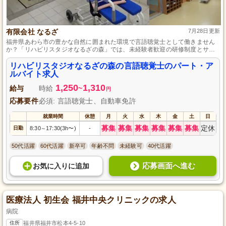
有限会社 なるざ
7月28日更新
福井県あわら市の豊かな自然に囲まれた環境で言語聴覚士として働きません
か？「リハビリスタジオなるざの森」では、未経験者歓迎の研修制度とサポ
ート体制が整っています。パート・アルバイトとして、ライフスタイルに合
わせた柔軟な勤務が可能。利用者様の喜びを共に感じながら、あなたの専門
リハビリスタジオなるざの森の言語聴覚士のパート・ア
性を発揮しませんか？温かい仲間と共に、地域社会を支えるやりがいある仕
ルバイト求人
事です。ぜひ一緒に成長しましょう！
1,250
1,310
給与
時給
~
円
応募要件
必須: 言語聴覚士、自動車免許
就業時間
休憩
月
火
水
木
金
土
日
募集
募集
募集
募集
募集
募集
定休
日勤
8:30
17:30(3h〜)
-
～
50代活躍
60代活躍
新卒可
年齢不問
未経験可
40代活躍
応募画面へ進む
お気に入り
に
追加
医療法人 初生会 福井中央クリニックの求人
病院
住所
福井県福井市松本4-5-10