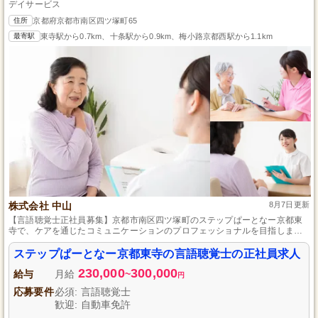
デイサービス
住所
京都府京都市南区四ツ塚町65
最寄駅
東寺駅から0.7km、十条駅から0.9km、梅小路京都西駅から1.1km
株式会社 中山
8月7日更新
【言語聴覚士正社員募集】京都市南区四ツ塚町のステップぱーとなー京都東
寺で、ケアを通じたコミュニケーションのプロフェッショナルを目指しませ
んか？デイサービス利用者様の日々のコミュニケーションをサポートし、言
語や聴覚機能の改善に導く役割を担っていただきます。アットホームな環境
ステップぱーとなー京都東寺の言語聴覚士の正社員求人
で資格を活かし、利用者様の笑顔と自信を育てるお手伝いをしてみません
230,000
300,000
か？
給与
月給
~
円
応募要件
必須: 言語聴覚士
歓迎: 自動車免許