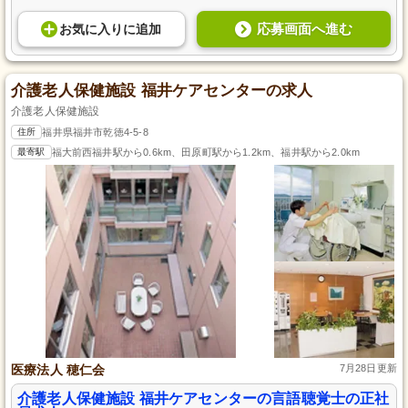
応募画面へ進む
お気に入り
に
追加
介護老人保健施設 福井ケアセンターの求人
介護老人保健施設
住所
福井県福井市乾徳4-5-8
最寄駅
福大前西福井駅から0.6km、田原町駅から1.2km、福井駅から2.0km
医療法人 穂仁会
7月28日更新
介護老人保健施設 福井ケアセンターの言語聴覚士の正社