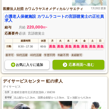
医療法人社団 カワムラヤスオメディカルソサエティ
7月28日更新
介護老人保健施設 カワムラコートの言語聴覚士の正社員
求人
220,000
給与
月給
~
円
応募要件
必須: 言語聴覚士
就業時間
休憩
月
火
水
木
金
土
日
募集
募集
募集
募集
募集
募集
募集
日勤
8:30
17:30
60分
～
新卒可
50代活躍
40代活躍
学歴不問
年齢不問
未経験可
応募画面へ進む
お気に入り
に
追加
デイサービスセンター 虹の求人
デイサービス
住所
京都府京都市北区西賀茂柿ノ木町99
最寄駅
北山駅から2.2km、国際会館駅から3.5km、宝ヶ池駅から4.2km