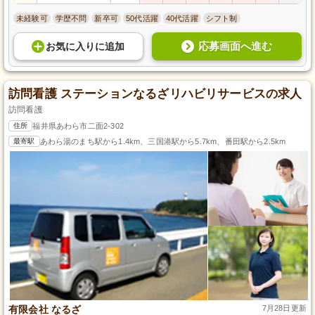
未経験可
学歴不問
新卒可
50代活躍
40代活躍
シフト制
応募画面へ進む
お気に入り
に
追加
訪問看護 ステーションなるざリハビリサービスの求人
訪問看護
住所
福井県あわら市二面2-302
最寄駅
あわら湯のまち駅から1.4km、三国港駅から5.7km、番田駅から2.5km
有限会社 なるざ
7月28日更新