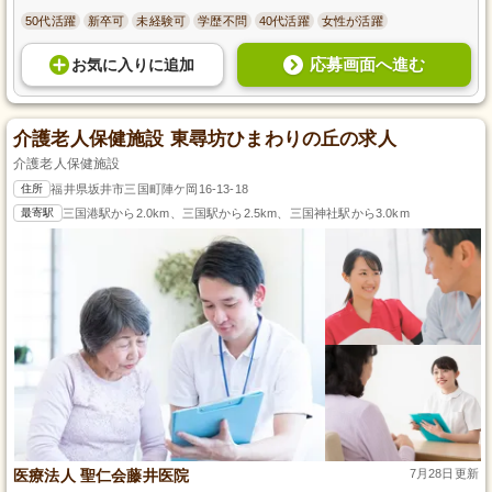
50代活躍
新卒可
未経験可
学歴不問
40代活躍
女性が活躍
応募画面へ進む
お気に入り
に
追加
介護老人保健施設 東尋坊ひまわりの丘の求人
介護老人保健施設
住所
福井県坂井市三国町陣ケ岡16-13-18
最寄駅
三国港駅から2.0km、三国駅から2.5km、三国神社駅から3.0km
医療法人 聖仁会藤井医院
7月28日更新