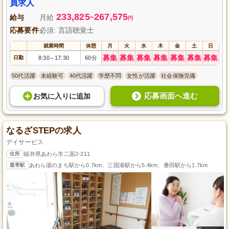
員求人
233,825
267,575
給与
月給
~
円
応募要件
必須: 言語聴覚士
就業時間
休憩
月
火
水
木
金
土
日
募集
募集
募集
募集
募集
募集
募集
日勤
8:30
17:30
60分
～
50代活躍
未経験可
40代活躍
学歴不問
女性が活躍
社会保険完備
応募画面へ進む
お気に入り
に
追加
なるざSTEPの求人
デイサービス
住所
福井県あわら市二面2-211
最寄駅
あわら湯のまち駅から0.7km、三国港駅から5.4km、番田駅から1.7km