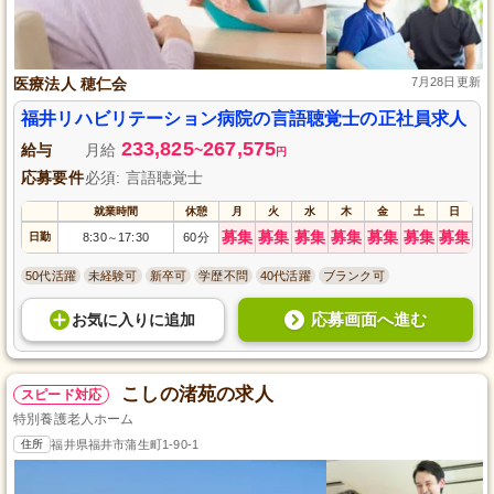
医療法人 穂仁会
7月28日更新
福井リハビリテーション病院の言語聴覚士の正社員求人
233,825
267,575
給与
月給
~
円
応募要件
必須: 言語聴覚士
就業時間
休憩
月
火
水
木
金
土
日
募集
募集
募集
募集
募集
募集
募集
日勤
8:30
17:30
60分
～
50代活躍
未経験可
新卒可
学歴不問
40代活躍
ブランク可
応募画面へ進む
お気に入り
に
追加
こしの渚苑の求人
スピード対応
特別養護老人ホーム
住所
福井県福井市蒲生町1-90-1