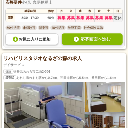
応募要件
必須: 言語聴覚士
就業時間
休憩
月
火
水
木
金
土
日
募集
募集
募集
募集
募集
募集
定休
日勤
8:30
17:30
60分
～
50代活躍
未経験可
新卒可
40代活躍
学歴不問
社会保険完備
応募画面へ進む
お気に入り
に
追加
リハビリスタジオなるざの森の求人
デイサービス
住所
福井県あわら市二面2-301
最寄駅
あわら湯のまち駅から0.7km、三国港駅から5.5km、番田駅から1.6km