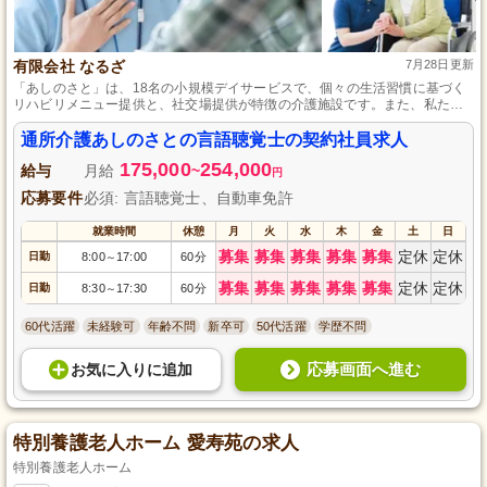
有限会社 なるざ
7月28日更新
「あしのさと」は、18名の小規模デイサービスで、個々の生活習慣に基づく
リハビリメニュー提供と、社交場提供が特徴の介護施設です。また、私たち
は、お客様が他者と楽しく触れ合う機能回復に尽力する言語聴覚士を募集し
ています。
通所介護あしのさとの言語聴覚士の契約社員求人
175,000
254,000
給与
月給
~
円
応募要件
必須: 言語聴覚士、自動車免許
就業時間
休憩
月
火
水
木
金
土
日
募集
募集
募集
募集
募集
定休
定休
日勤
8:00
17:00
60分
～
募集
募集
募集
募集
募集
定休
定休
日勤
8:30
17:30
60分
～
60代活躍
未経験可
年齢不問
新卒可
50代活躍
学歴不問
応募画面へ進む
お気に入り
に
追加
特別養護老人ホーム 愛寿苑の求人
特別養護老人ホーム