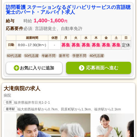
訪問看護 ステーションなるざリハビリサービスの言語聴
覚士のパート・アルバイト求人
1,400
1,600
給与
時給
~
円
応募要件
必須: 言語聴覚士、自動車免許
就業時間
休憩
月
火
水
木
金
土
日
募集
募集
募集
募集
募集
募集
定休
日勤
8:00
17:30(3h〜)
-
～
60代活躍
50代活躍
年齢不問
新卒可
学歴不問
40代活躍
応募画面へ進む
お気に入り
に
追加
大滝病院の求人
病院
住所
福井県福井市日光1-2-1
最寄駅
福大前西福井駅から0.7km、田原町駅から1.3km、福井駅から2.1km