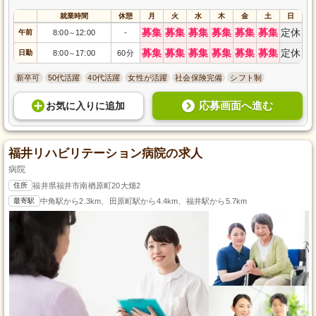
就業時間
休憩
月
火
水
木
金
土
日
募集
募集
募集
募集
募集
募集
定休
午前
8:00
12:00
-
～
募集
募集
募集
募集
募集
募集
定休
日勤
8:00
17:00
60分
～
新卒可
50代活躍
40代活躍
女性が活躍
社会保険完備
シフト制
応募画面へ進む
お気に入り
に
追加
福井リハビリテーション病院の求人
病院
住所
福井県福井市南楢原町20大畑2
最寄駅
中角駅から2.3km、田原町駅から4.4km、福井駅から5.7km