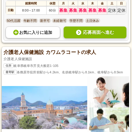
就業時間
休憩
月
火
水
木
金
土
日
募集
募集
募集
募集
募集
定休
定休
日勤
8:00
17:00
60分
～
50代活躍
年齢不問
新卒可
未経験可
学歴不問
土日休み
応募画面へ進む
お気に入り
に
追加
介護老人保健施設 カワムラコートの求人
介護老人保健施設
住所
岐阜県岐阜市芥見大般若1-105
最寄駅
各務原市役所前駅から4.2km、名鉄岐阜駅から8.1km、岐阜駅から8.5km