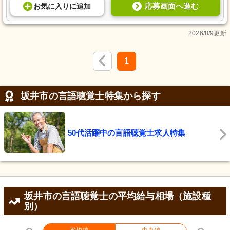
応募画面へ進む
お気に入り
に
追加
2026/8/9更新
1
坂井市の言語聴覚士特集から探す
50代活躍中の言語聴覚士求人特集
坂井市の言語聴覚士の平均給与相場（施設種
別）