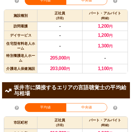
平均値
中央値
正社員
パート・アルバイト
施設種別
(月収)
(時給)
-
1,200
訪問看護
円
-
1,200
デイサービス
円
住宅型有料老人ホ
-
1,300
円
ーム
特別養護老人ホー
205,000
-
円
ム
203,000
1,100
介護老人保健施設
円
円
坂井市に隣接するエリアの言語聴覚士の平均給
与相場
平均値
中央値
正社員
パート・アルバイト
市区町村
(月収)
(時給)