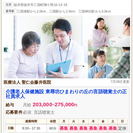
住所
福井県坂井市三国町陣ケ岡16-13-18
最寄駅
三国港駅から2.0km、三国駅から2.5km、三国神社駅から3.0km
医療法人 聖仁会藤井医院
7月28日更新
介護老人保健施設 東尋坊ひまわりの丘の言語聴覚士の正
社員求人
203,000
275,000
給与
月給
~
円
応募要件
必須: 言語聴覚士
就業時間
休憩
月
火
水
木
金
土
日
募集
募集
募集
募集
募集
募集
定休
日勤
8:30
17:30
60分
～