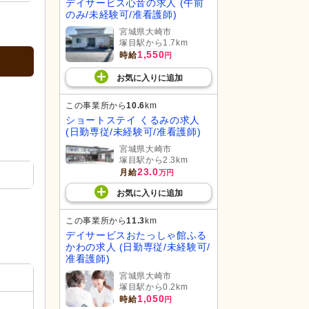
デイサービス心音の求人 (午前
のみ/未経験可/准看護師)
宮城県大崎市
塚目駅から1.7km
1,550
時給
円
お気に入り
に
追加
この事業所から
10.6
km
ショートステイ くるみの求人
(日勤専従/未経験可/准看護師)
宮城県大崎市
塚目駅から2.3km
23.0
月給
万円
お気に入り
に
追加
この事業所から
11.3
km
デイサービスおたっしゃ館ふる
かわの求人 (日勤専従/未経験可/
准看護師)
宮城県大崎市
塚目駅から0.2km
1,050
時給
円