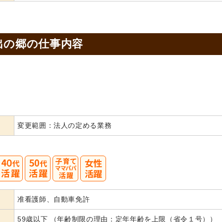
出の郷の
仕事内容
変更範囲：法人の定める業務
40
50
准看護師、自動車免許
代活躍
59歳以下 （年齢制限の理由：定年年齢を上限（省令１号））