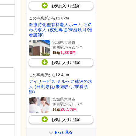
お気に入り
に
追加
この事業所から
11.6
km
医療特化型有料老人ホーム ろの
わの求人 (夜勤専従/未経験可/准
看護師)
宮城県大崎市
古川駅から2.7km
1,300
時給
円
お気に入り
に
追加
この事業所から
12.4
km
デイサービス ミルケア穂波の求
人 (日勤専従/未経験可/准看護
師)
宮城県大崎市
塚目駅から1.1km
20.5
月給
万円
お気に入り
に
追加
もっと見る