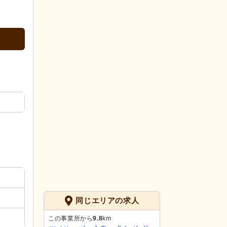
同じエリアの求人
この事業所から
9.8
km