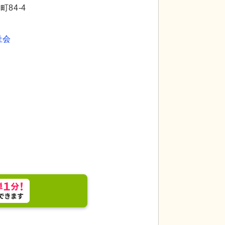
代活躍
84-4
祉会
的で、ガラス面も多く開放感があります。就業先と
が伝わります。