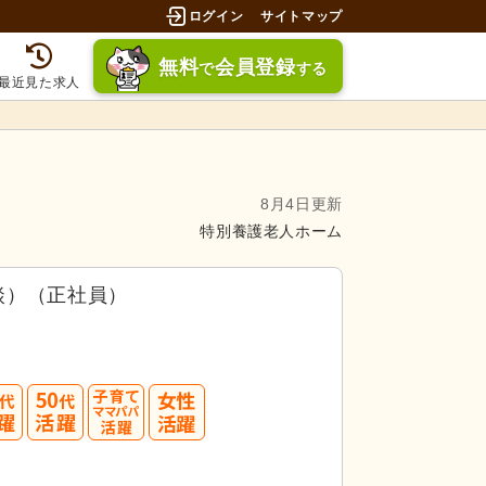
ログイン
サイトマップ
無料
会員登録
で
する
最近見た求人
8月4日更新
特別養護老人ホーム
談）（正社員）
40
50
転職成功