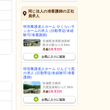
同じ法人の准看護師の正社
員求人
特別養護老人ホーム やくらいサ
ンホームの求人 (日勤専従/未経
験可/准看護師)
宮城県加美郡加美町
西古川駅から9.8km
18.9
月給
万円
お気に入り
に
追加
特別養護老人ホーム りんどう苑
の求人 (日勤専従/未経験可/准看
護師)
宮城県大崎市
川渡温泉駅から2.0km
18.9
月給
万円
お気に入り
に
追加