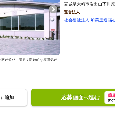
代活躍
宮城県大崎市岩出山下川原町
運営法人
社会福祉法人 加美玉造福
な窓が並び、明るく開放的な雰囲気が
外観
曲線を生かした外観が印象
して、明るく親しみやすい雰囲気
応募画面
進む
り
追加
へ
に