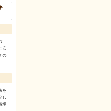
キ
で
と安
その
術を
定し
職場