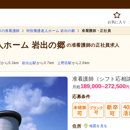
お気に入り
市の准看護師
特別養護老人ホーム 岩出の郷
准看護師・正社員
人ホーム 岩出の郷
の准看護師の正社員求人
駅
から0.3km
岩出山駅
から0.7km
上野目駅
から2.6km
准看護師（シフト応相
189,000
272,500
月給
〜
円
応募条件
住所
地図を見る