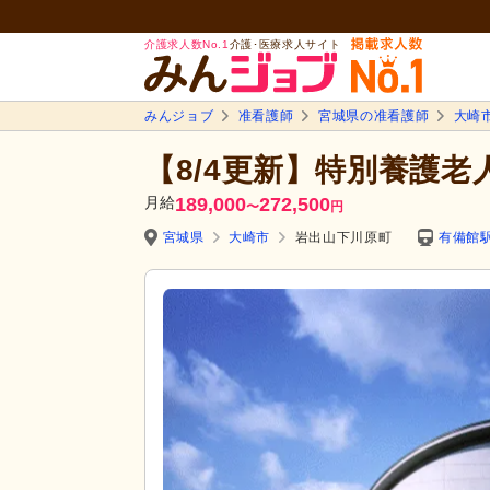
介護求人数No.1
介護･医療求人サイト
みんジョブ
准看護師
宮城県の准看護師
大崎
【8/4更新】特別養護老
月給
189,000
272,500
〜
円
宮城県
大崎市
岩出山下川原町
有備館