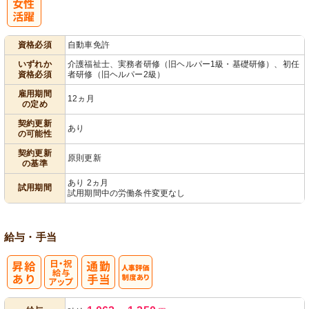
パ活躍
資格必須
自動車免許
いずれか
介護福祉士、実務者研修（旧ヘルパー1級・基礎研修）、初任
資格必須
者研修（旧ヘルパー2級）
雇用期間
12ヵ月
の定め
契約更新
あり
の可能性
契約更新
原則更新
の基準
あり 2ヵ月
試用期間
試用期間中の労働条件変更なし
給与・手当
日・祝給与ア
人事評価制度