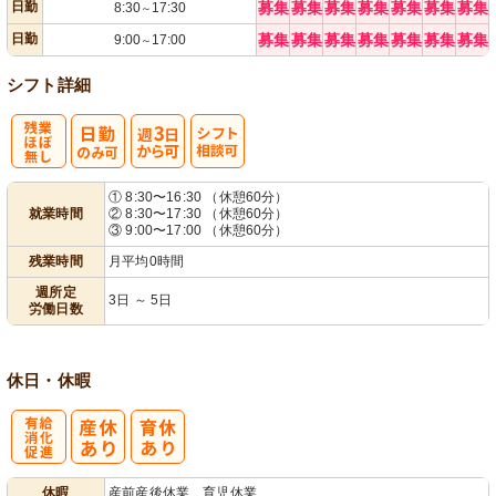
日勤
募集
募集
募集
募集
募集
募集
募集
8:30
17:30
～
日勤
募集
募集
募集
募集
募集
募集
募集
9:00
17:00
～
シフト詳細
残
週
シ
① 8:30〜16:30 （休憩60分）
就業時間
② 8:30〜17:30 （休憩60分）
業ほぼなし
3日から可
フト相談可
③ 9:00〜17:00 （休憩60分）
残業時間
月平均0時間
週所定
3日 ～ 5日
労働日数
休日・休暇
有
休暇
産前産後休業、育児休業