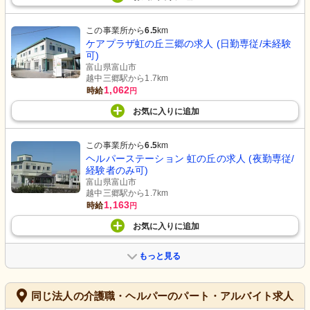
この事業所から
6.5
km
ケアプラザ虹の丘三郷の求人 (日勤専従/未経験
可)
富山県富山市
越中三郷駅から1.7km
1,062
時給
円
お気に入り
に
追加
この事業所から
6.5
km
ヘルパーステーション 虹の丘の求人 (夜勤専従/
経験者のみ可)
富山県富山市
越中三郷駅から1.7km
1,163
時給
円
お気に入り
に
追加
もっと見る
同じ法人の介護職・ヘルパーのパート・アルバイト求人