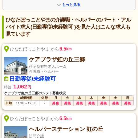
もっと見る
ひなたぼっことやまの介護職・ヘルパー のパート・アル
バイト求人(日勤専従/未経験可 )を見た人はこんな求人も
見ています
6.5
ひなたぼっことやま から
km
ケアプラザ虹の丘三郷
住宅型有料老人ホーム
介護職・ヘルパー
日勤専従/未経験可
1,062
時給
円
ケアプラザ虹の丘三郷のシフト募集状況
就業時間
休憩
月
火
水
木
金
土
日
日勤
11:00
～
19:00
-
募集
募集
募集
募集
募集
募集
募集
6.5
ひなたぼっことやま から
km
ヘルパーステーション 虹の丘
訪問介護