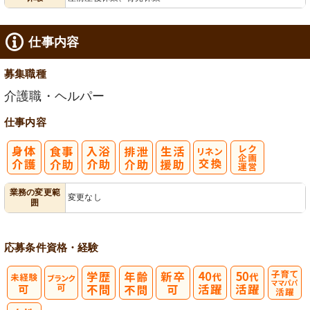
給消化促進
仕事内容
募集職種
介護職・ヘルパー
仕事内容
レク企画・運
業務の変更範
変更なし
囲
営
応募条件
資格・経験
子育てママパ