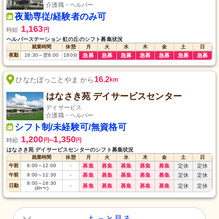
介護職・ヘルパー
夜勤専従/経験者のみ可
1,163
時給
円
ヘルパーステーション 虹の丘のシフト募集状況
就業時間
休憩
月
火
水
木
金
土
日
夜勤
16:30
～
翌8:00
180
分
急募
急募
急募
急募
急募
急募
急募
16.2
ひなたぼっことやま から
km
はなさき苑 デイサービスセンター
デイサービス
介護職・ヘルパー
シフト制/未経験可/無資格可
1,200
1,350
時給
円
円
〜
はなさき苑 デイサービスセンターのシフト募集状況
就業時間
休憩
月
火
水
木
金
土
日
午前
8:00
～
12:00
-
募集
募集
募集
募集
募集
定休
定休
午前
9:00
～
11:30
-
募集
募集
募集
募集
募集
定休
定休
8:00
～
16:30
日勤
-
募集
募集
募集
募集
募集
定休
定休
(4h〜)