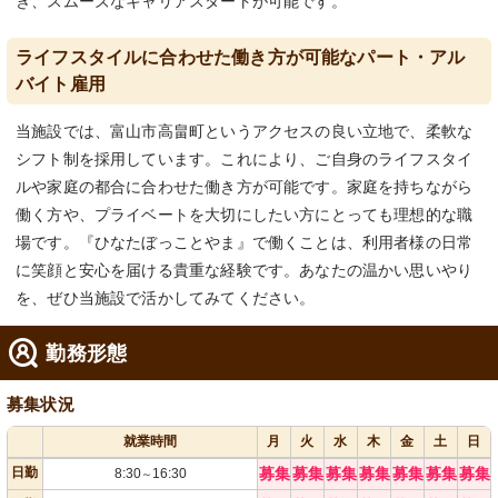
き、スムーズなキャリアスタートが可能です。
ライフスタイルに合わせた働き方が可能なパート・アル
バイト雇用
当施設では、富山市高畠町というアクセスの良い立地で、柔軟な
シフト制を採用しています。これにより、ご自身のライフスタイ
ルや家庭の都合に合わせた働き方が可能です。家庭を持ちながら
働く方や、プライベートを大切にしたい方にとっても理想的な職
場です。『ひなたぼっことやま』で働くことは、利用者様の日常
に笑顔と安心を届ける貴重な経験です。あなたの温かい思いやり
を、ぜひ当施設で活かしてみてください。
勤務形態
募集状況
就業時間
月
火
水
木
金
土
日
日勤
募集
募集
募集
募集
募集
募集
募集
8:30
16:30
～