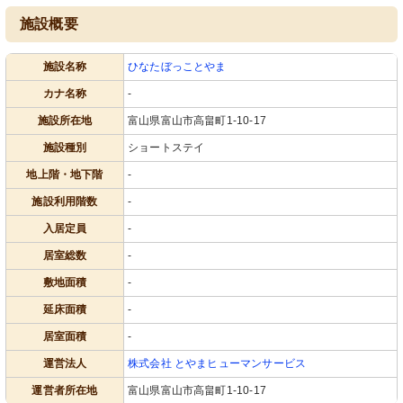
施設概要
施設名称
ひなたぼっことやま
カナ名称
-
施設所在地
富山県富山市高畠町1-10-17
施設種別
ショートステイ
地上階・地下階
-
施設利用階数
-
入居定員
-
居室総数
-
敷地面積
-
延床面積
-
居室面積
-
運営法人
株式会社 とやまヒューマンサービス
運営者所在地
富山県富山市高畠町1-10-17