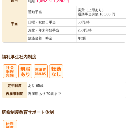
1,062
1,250
給与
時給
〜
円
ップ
あり
実費（上限あり）
通勤手当
通勤手当月額 16,500 円
日曜・祝祭日手当
50円/時
手当
お盆・年末年始手当
250円/時
処遇改善一時金
年2回
福利厚生
社内制度
社
再雇用制度あ
定年制度
あり 65歳
会保険完備
り
再雇用制度
再雇用あり 70歳まで
研修制度
教育
サポート体制