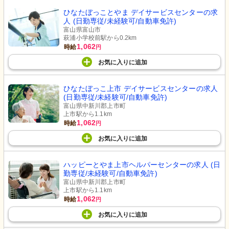
ひなたぼっことやま デイサービスセンターの求
人 (日勤専従/未経験可/自動車免許)
富山県富山市
萩浦小学校前駅から0.2km
1,062
時給
円
お気に入り
に
追加
ひなたぼっこ上市 デイサービスセンターの求人
(日勤専従/未経験可/自動車免許)
富山県中新川郡上市町
上市駅から1.1km
1,062
時給
円
お気に入り
に
追加
ハッピーとやま上市ヘルパーセンターの求人 (日
勤専従/未経験可/自動車免許)
富山県中新川郡上市町
上市駅から1.1km
1,062
時給
円
お気に入り
に
追加