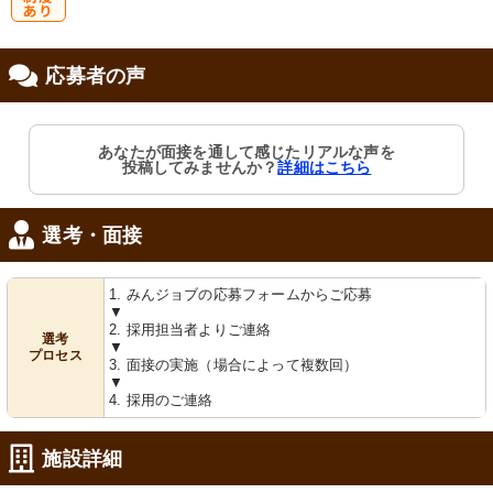
研
応募者の声
修制度あり
あなたが面接を通して感じたリアルな声を
投稿してみませんか？
詳細はこちら
選考・面接
1. みんジョブの応募フォームからご応募
▼
2. 採用担当者よりご連絡
選考
▼
プロセス
3. 面接の実施（場合によって複数回）
▼
4. 採用のご連絡
施設詳細