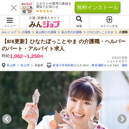
スカウトや選考の連絡を
無料インストール
通知でお知らせ
介護･医療求人サイト
メニュー
検索
ログインする
みんジョブ
介護職
富山県の介護職
富山市の介護職
ひなたぼっことやま
介護職
【8/6更新】ひなたぼっことやま
の介護職・ヘルパー
のパート・アルバイト求人
時給
1,062
1,250
〜
円
8月6日更新
ショートステイ
富山県
富山市
高畠町
萩浦小学校前駅
から0.2km
東岩瀬駅
から0.2km
蓮町