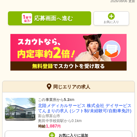
2026/08/06 更新
応募画面
進む
へ
お気に入り
同じエリアの求人
この事業所から
5.1
km
北陸メディカルサービス 株式会社 デイサービス
てんまりの求人 (シフト制/未経験可/自動車免許)
富山県富山市
奥田中学校前駅から0.1km
1,087
時給
円
お気に入り
に
追加