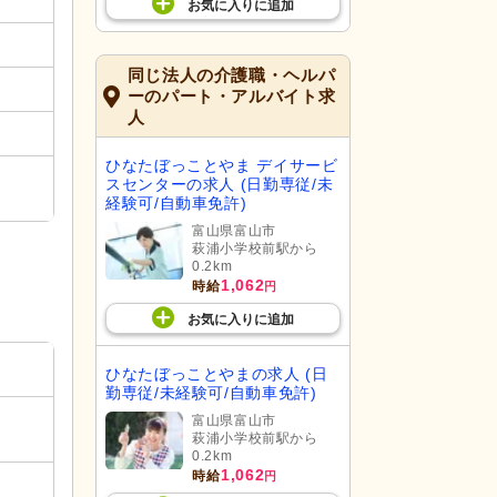
お気に入り
に
追加
同じ法人の介護職・ヘルパ
ーのパート・アルバイト求
人
ひなたぼっことやま デイサービ
スセンターの求人 (日勤専従/未
経験可/自動車免許)
富山県富山市
萩浦小学校前駅から
0.2km
1,062
時給
円
お気に入り
に
追加
ひなたぼっことやまの求人 (日
勤専従/未経験可/自動車免許)
富山県富山市
萩浦小学校前駅から
0.2km
1,062
時給
円