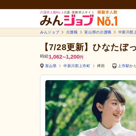
介護求人数No.1
介護･医療求人サイト
みんジョブ
介護職
富山県の介護職
中新川郡
【7/28更新】ひなた
時給
1,062
1,200
〜
円
富山県
中新川郡上市町
稗田
上市駅
から