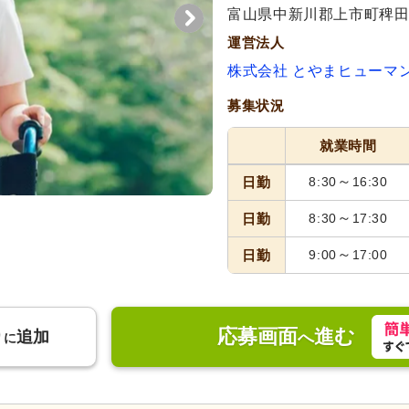
富山県中新川郡上市町稗田3
運営法人
株式会社 とやまヒューマ
募集状況
就業時間
～
日勤
8:30
16:30
～
日勤
8:30
17:30
～
日勤
9:00
17:00
応募画面
進む
り
追加
へ
に