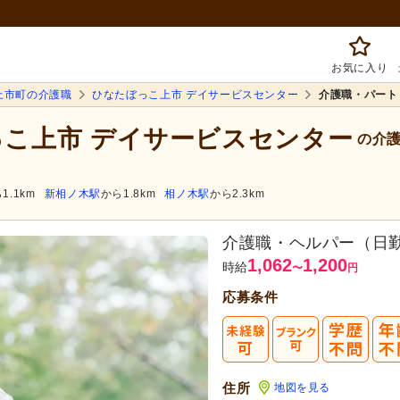
お気に入り
上市町の介護職
ひなたぼっこ上市 デイサービスセンター
介護職・パート
ぼっこ上市 デイサービスセンター
の介護
1.1km
新相ノ木駅
から1.8km
相ノ木駅
から2.3km
介護職・ヘルパー（日
1,062
1,200
時給
〜
円
応募条件
住所
地図を見る