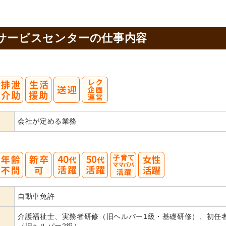
サービスセンターの
仕事内容
会社が定める業務
40
50
自動車免許
代活躍
代活躍
介護福祉士、実務者研修（旧ヘルパー1級・基礎研修）、初任