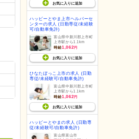
お気に入り
に
追加
ハッピーとやま上市ヘルパーセ
ンターの求人 (日勤専従/未経験
可/自動車免許)
富山県中新川郡上市町
上市駅から1.1km
1,062
時給
円
お気に入り
に
追加
ひなたぼっこ上市の求人 (日勤
専従/未経験可/自動車免許)
富山県中新川郡上市町
上市駅から1.1km
1,062
時給
円
お気に入り
に
追加
ハッピーとやまの求人 (日勤専
従/未経験可/自動車免許)
富山県富山市