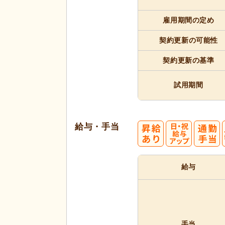
雇用期間
の定め
契約更新
の可能性
契約更新
の基準
試用期間
給与・手当
給与
手当