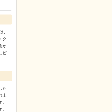
は、
スタ
験か
にピ
した
郡上
す。
す。