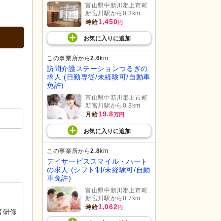
富山県中新川郡上市町
新宮川駅から0.3km
1,450
時給
円
お気に入り
に
追加
この事業所から
2.6
km
訪問介護ステーションつるぎの
求人 (日勤専従/未経験可/自動車
免許)
富山県中新川郡上市町
新宮川駅から0.3km
19.8
月給
万円
お気に入り
に
追加
この事業所から
2.8
km
デイサービススマイル・ハート
の求人 (シフト制/未経験可/自動
車免許)
富山県中新川郡上市町
新宮川駅から0.7km
1,062
時給
円
者研修