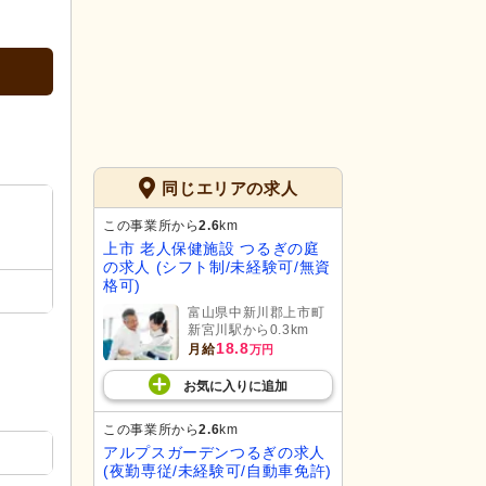
同じエリアの求人
この事業所から
2.6
km
上市 老人保健施設 つるぎの庭
の求人 (シフト制/未経験可/無資
格可)
富山県中新川郡上市町
新宮川駅から0.3km
18.8
月給
万円
お気に入り
に
追加
この事業所から
2.6
km
アルプスガーデンつるぎの求人
(夜勤専従/未経験可/自動車免許)