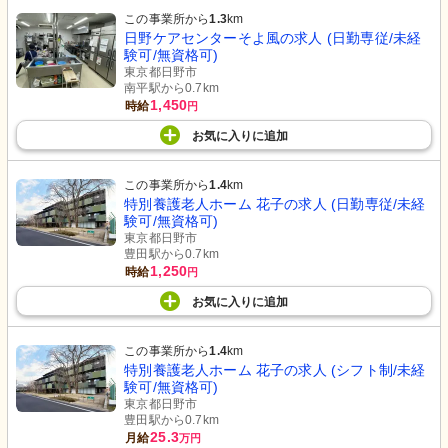
この事業所から
1.3
km
日野ケアセンターそよ風の求人 (日勤専従/未経
験可/無資格可)
東京都日野市
南平駅から0.7km
1,450
時給
円
お気に入り
に
追加
この事業所から
1.4
km
特別養護老人ホーム 花子の求人 (日勤専従/未経
験可/無資格可)
東京都日野市
豊田駅から0.7km
1,250
時給
円
お気に入り
に
追加
この事業所から
1.4
km
特別養護老人ホーム 花子の求人 (シフト制/未経
験可/無資格可)
東京都日野市
豊田駅から0.7km
25.3
月給
万円