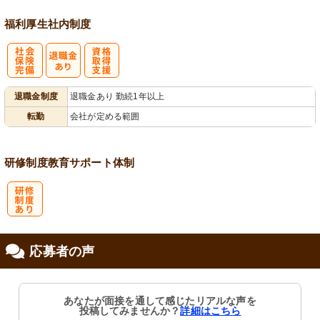
福利厚生
社内制度
社
資格取得支援
退職金制度
退職金あり 勤続1年以上
会保険完備
あり
転勤
会社が定める範囲
研修制度
教育
サポート体制
研
応募者の声
修制度あり
あなたが面接を通して感じたリアルな声を
投稿してみませんか？
詳細はこちら