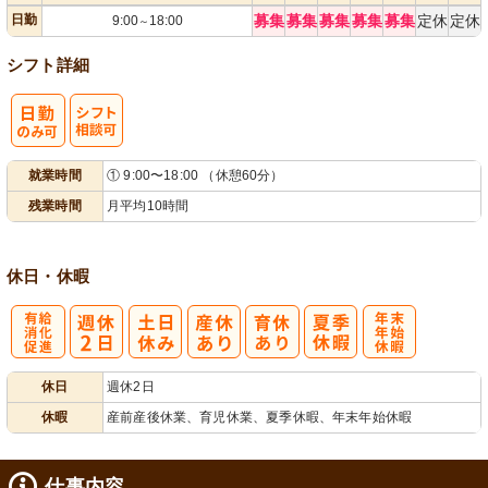
日勤
募集
募集
募集
募集
募集
定休
定休
9:00
18:00
～
シフト詳細
シ
就業時間
① 9:00〜18:00 （休憩60分）
フト相談可
残業時間
月平均10時間
休日・休暇
有
年
休日
週休2日
給消化促進
末年始休暇
休暇
産前産後休業、育児休業、夏季休暇、年末年始休暇
仕事内容