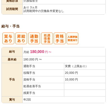
資格必須
介護福祉士
パ活躍
あり 3ヵ月
試用期間
試用期間中の労働条件変更なし
給与・手当
処
人事評価制度
180,000
給与
月給
円
〜
遇改善手当
あり
基本給
180,000
円
〜
通勤手当
実費（上限あり）
役職手当
20,000 円
手当
資格手当
10,000 円
処遇改善手当
残業手当
賞与
年2回