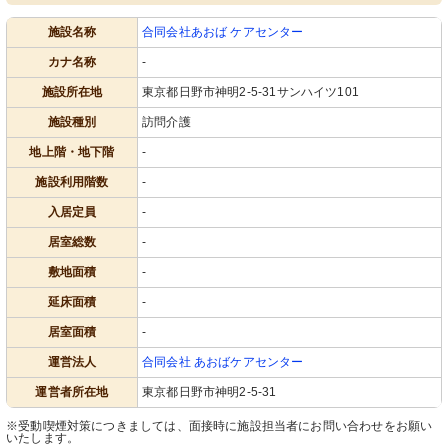
施設名称
合同会社あおば ケアセンター
カナ名称
-
施設所在地
東京都日野市神明2-5-31サンハイツ101
施設種別
訪問介護
地上階・地下階
-
施設利用階数
-
入居定員
-
居室総数
-
敷地面積
-
延床面積
-
居室面積
-
運営法人
合同会社 あおばケアセンター
運営者所在地
東京都日野市神明2-5-31
※受動喫煙対策につきましては、面接時に施設担当者にお問い合わせをお願い
いたします。