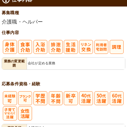
募集職種
介護職・ヘルパー
仕事内容
利
業務の変更範
会社が定める業務
囲
用者宅訪問
応募条件
資格・経験
子育てママパ