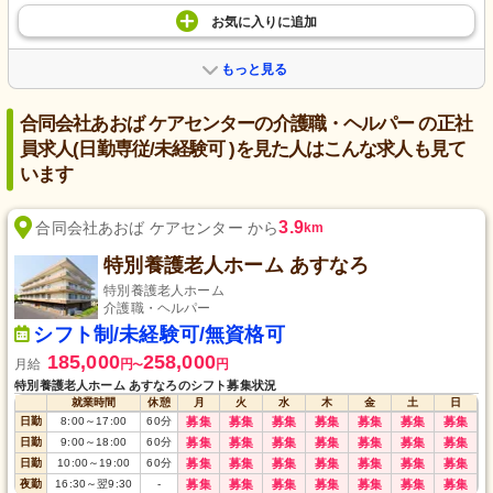
お気に入り
に
追加
もっと見る
合同会社あおば ケアセンターの介護職・ヘルパー の正社
員求人(日勤専従/未経験可 )を見た人はこんな求人も見て
います
3.9
合同会社あおば ケアセンター から
km
特別養護老人ホーム あすなろ
特別養護老人ホーム
介護職・ヘルパー
シフト制/未経験可/無資格可
185,000
258,000
月給
円
円
〜
特別養護老人ホーム あすなろのシフト募集状況
就業時間
休憩
月
火
水
木
金
土
日
日勤
8:00
～
17:00
60
分
募集
募集
募集
募集
募集
募集
募集
日勤
9:00
～
18:00
60
分
募集
募集
募集
募集
募集
募集
募集
日勤
10:00
～
19:00
60
分
募集
募集
募集
募集
募集
募集
募集
夜勤
16:30
～
翌9:30
-
募集
募集
募集
募集
募集
募集
募集