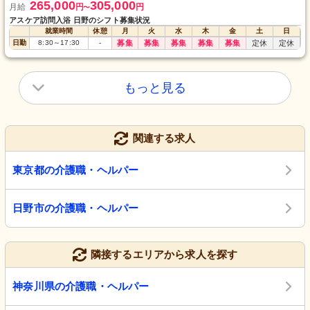
265,000
305,000
月給
円
円
〜
アスケア訪問入浴 日野のシフト募集状況
就業時間
休憩
月
火
水
木
金
土
日
日勤
8:30
～
17:30
-
募集
募集
募集
募集
募集
定休
定休
もっと見る
関連する求人
東京都の介護職・ヘルパー
日野市の介護職・ヘルパー
隣接するエリアから求人を探す
神奈川県の介護職・ヘルパー