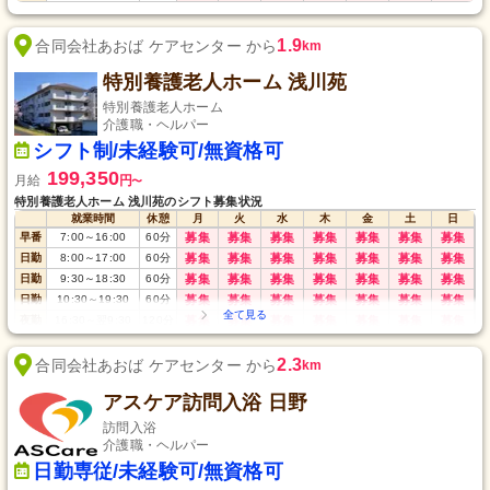
1.9
合同会社あおば ケアセンター から
km
特別養護老人ホーム 浅川苑
特別養護老人ホーム
介護職・ヘルパー
シフト制/未経験可/無資格可
199,350
月給
円
〜
特別養護老人ホーム 浅川苑のシフト募集状況
就業時間
休憩
月
火
水
木
金
土
日
早番
7:00
～
16:00
60
分
募集
募集
募集
募集
募集
募集
募集
日勤
8:00
～
17:00
60
分
募集
募集
募集
募集
募集
募集
募集
日勤
9:30
～
18:30
60
分
募集
募集
募集
募集
募集
募集
募集
日勤
10:30
～
19:30
60
分
募集
募集
募集
募集
募集
募集
募集
夜勤
16:30
～
翌9:30
120
分
募集
募集
募集
募集
募集
募集
募集
2.3
合同会社あおば ケアセンター から
km
アスケア訪問入浴 日野
訪問入浴
介護職・ヘルパー
日勤専従/未経験可/無資格可