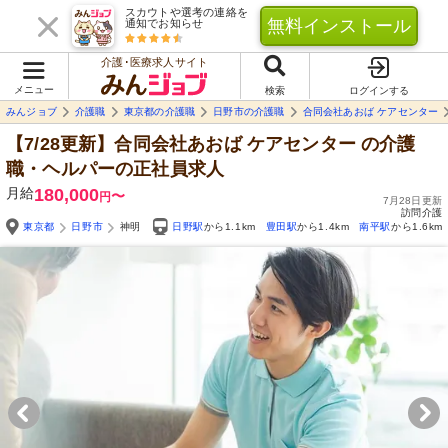
スカウトや選考の連絡を
無料インストール
通知でお知らせ
介護･医療求人サイト
メニュー
検索
ログインする
みんジョブ
介護職
東京都の介護職
日野市の介護職
合同会社あおば ケアセンター
【7/28更新】合同会社あおば ケアセンター
の介護
職・ヘルパーの正社員求人
月給
180,000
〜
円
7月28日更新
訪問介護
東京都
日野市
神明
日野駅
から1.1km
豊田駅
から1.4km
南平駅
から1.6km