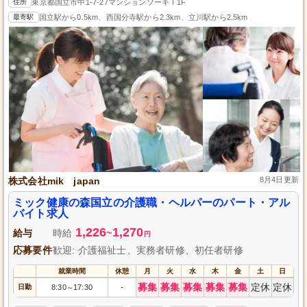
住所
東京都国立市中1-7-27マンションソーキⅠ1F
最寄駅
国立駅から0.5km、西国分寺駅から2.3km、立川駅から2.5km
株式会社mik japan
8月4日更新
ミック健康の森国立の介護職・ヘルパーのパート・アル
バイト求人
1,226
1,270
給与
時給
~
円
応募要件
歓迎: 介護福祉士、実務者研修、初任者研修
就業時間
休憩
月
火
水
木
金
土
日
募集
募集
募集
募集
募集
定休
定休
日勤
8:30
17:30
-
～