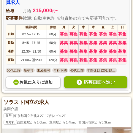
員求人
215,000
給与
月給
~
円
応募要件
歓迎: 自動車免許 ※無資格の方でも応募可能です。
就業時間
休憩
月
火
水
木
金
土
日
募集
募集
募集
募集
募集
募集
募集
日勤
8:15
17:15
60分
～
募集
募集
募集
募集
募集
募集
募集
日勤
8:45
17:45
60分
～
募集
募集
募集
募集
募集
募集
募集
遅番
12:30
21:30
60分
～
募集
募集
募集
募集
募集
募集
募集
夜勤
21:00
翌9:30
120分
～
50代活躍
新卒可
未経験可
年齢不問
40代活躍
年間休日120日以上
応募画面へ進む
お気に入り
に
追加
ソラスト国立の求人
訪問介護
住所
東京都国立市北3-27-17杏林ビル2F
最寄駅
西国立駅から1.0km、立川駅から1.4km、西国分寺駅から3.3km