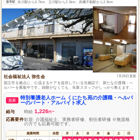
最寄駅
矢川駅から0.7km、立川駅から2.3km、高幡不動駅から2.3km
社会福祉法人 弥生会
7月28日更新
国立市を拠点に、心温まるケアを提供している当施設で、新たな介護職・ヘ
ルパーを募集中です。経験がなくても、先輩スタッフがしっかり教えますの
で、安心してスタートできます。家庭みたいなアットホームな雰囲気で、利
用者さまとのコミュニケーションを大切にし、チームワークを重視する文化
特別養護老人ホーム くにたち苑の介護職・ヘルパ
急募
があります。勤務日数の相談も可能なため、多様なライフスタイルに合わせ
ーのパート・アルバイト求人
て活躍できる場所です。
1,226
給与
時給
~
円
応募要件
歓迎: 介護福祉士、実務者研修、初任者研修 ※無資格
の方でも応募可能です。
就業時間
休憩
月
火
水
木
金
土
日