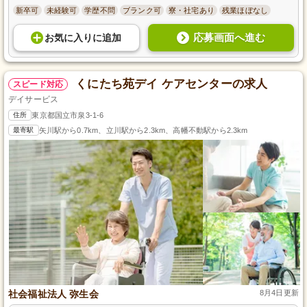
新卒可
未経験可
学歴不問
ブランク可
寮・社宅あり
残業ほぼなし
応募画面へ進む
お気に入り
に
追加
くにたち苑デイ ケアセンターの求人
スピード対応
デイサービス
住所
東京都国立市泉3-1-6
最寄駅
矢川駅から0.7km、立川駅から2.3km、高幡不動駅から2.3km
社会福祉法人 弥生会
8月4日更新