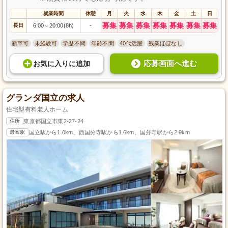
就業時間
休憩
月
火
水
木
金
土
日
募集
募集
募集
募集
募集
募集
募集
長日
6:00
20:00(8h)
-
～
新卒可
未経験可
学歴不問
年齢不問
40代活躍
残業ほぼなし
応募画面へ進む
お気に入り
に
追加
グランダ国立の求人
住宅型有料老人ホーム
住所
東京都国立市東2-27-24
最寄駅
国立駅から1.0km、西国分寺駅から1.6km、国分寺駅から2.9km