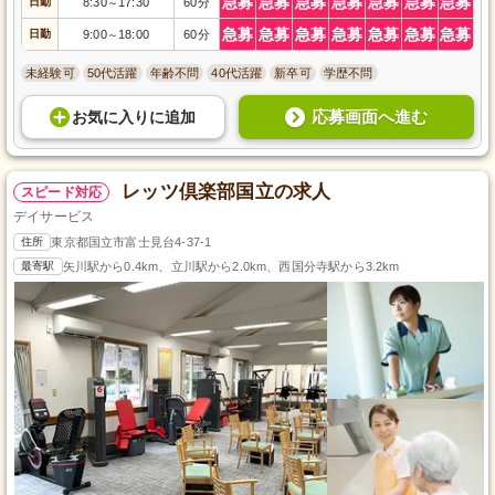
急募
急募
急募
急募
急募
急募
急募
日勤
8:30
17:30
60分
～
急募
急募
急募
急募
急募
急募
急募
日勤
9:00
18:00
60分
～
未経験可
50代活躍
年齢不問
40代活躍
新卒可
学歴不問
応募画面へ進む
お気に入り
に
追加
レッツ倶楽部国立の求人
スピード対応
デイサービス
住所
東京都国立市富士見台4-37-1
最寄駅
矢川駅から0.4km、立川駅から2.0km、西国分寺駅から3.2km