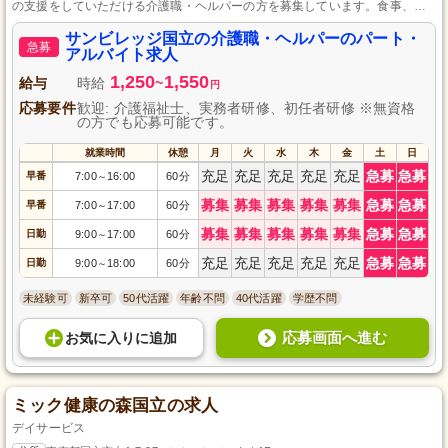
の支援をしていただける介護職・ヘルパーの方を募集しています。食事、入
浴、排泄介助のほか、レクリエーション活動の支援など、多岐にわたる業務
に挑戦でき、正社員への道も開かれています。勤務時間や曜日は柔軟に調整
サンビレッジ国立の介護職・ヘルパーのパート・
急募
可能で、子育て中の方も安心して働ける環境を整えています。
アルバイト求人
1,250
1,550
給与
時給
~
円
応募要件
歓迎: 介護福祉士、実務者研修、初任者研修 ※無資格
の方でも応募可能です。
就業時間
休憩
月
火
水
木
金
土
日
充足
充足
充足
充足
充足
急募
急募
早番
7:00
16:00
60分
～
募集
募集
募集
募集
募集
急募
急募
早番
7:00
17:00
60分
～
募集
募集
募集
募集
募集
急募
急募
日勤
9:00
17:00
60分
～
充足
充足
充足
充足
充足
急募
急募
日勤
9:00
18:00
60分
～
未経験可
新卒可
50代活躍
年齢不問
40代活躍
学歴不問
応募画面へ進む
お気に入り
に
追加
ミック健康の森国立の求人
デイサービス