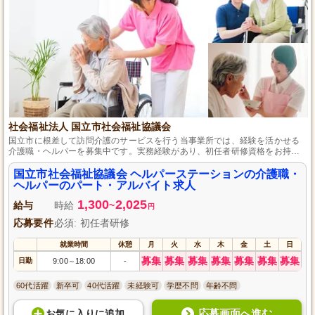
社会福祉法人 国立市社会福祉協議会
国立市に根差して訪問介護のサービスを行う当事業所では、経験を活かせる
介護職・ヘルパーを募集中です。実務経験があり、初任者研修資格をお持ち
の方を対象に、在宅生活を支援するやりがいのある仕事です。直行直帰可能
で、勤務日数は相談に応じるため、ご家族との時間も大切にしながら、自分
国立市社会福祉協議会 ヘルパーステーションの介護職・
らしい働き方を見つけられます。
ヘルパーのパート・アルバイト求人
1,300
2,025
給与
時給
~
円
応募要件
必須: 初任者研修
就業時間
休憩
月
火
水
木
金
土
日
募集
募集
募集
募集
募集
募集
募集
日勤
9:00
18:00
-
～
60代活躍
新卒可
40代活躍
未経験可
学歴不問
年齢不問
応募画面へ進む
お気に入り
に
追加