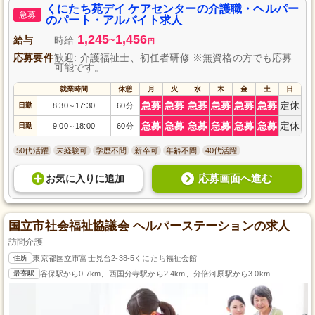
くにたち苑デイ ケアセンターの介護職・ヘルパー
急募
のパート・アルバイト求人
1,245
1,456
給与
時給
~
円
応募要件
歓迎: 介護福祉士、初任者研修 ※無資格の方でも応募
可能です。
就業時間
休憩
月
火
水
木
金
土
日
急募
急募
急募
急募
急募
急募
定休
日勤
8:30
17:30
60分
～
急募
急募
急募
急募
急募
急募
定休
日勤
9:00
18:00
60分
～
50代活躍
未経験可
学歴不問
新卒可
年齢不問
40代活躍
応募画面へ進む
お気に入り
に
追加
国立市社会福祉協議会 ヘルパーステーションの求人
訪問介護
住所
東京都国立市富士見台2-38-5くにたち福祉会館
最寄駅
谷保駅から0.7km、西国分寺駅から2.4km、分倍河原駅から3.0km