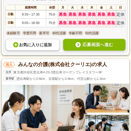
就業時間
休憩
月
火
水
木
金
土
日
募集
募集
募集
募集
募集
募集
定休
日勤
8:30
17:30
75分
～
募集
募集
募集
募集
募集
募集
定休
日勤
9:00
18:00
75分
～
未経験可
学歴不問
新卒可
40代活躍
年齢不問
50代活躍
応募画面へ進む
お気に入り
に
追加
みんなの介護(株式会社クーリエ)の求人
法人
住所
東京都渋谷区恵比寿4-20-3恵比寿ガーデンプレイスタワー9F
最寄駅
恵比寿駅から0.6km、目黒駅から0.9km、代官山駅から1.1km