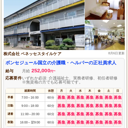
株式会社 ベネッセスタイルケア
8月6日更新
ボンセジュール国立の介護職・ヘルパーの正社員求人
252,000
給与
月給
~
円
応募要件
いずれか必須: 介護福祉士、実務者研修、初任者研修
※無資格の方でも応募可能です。
就業時間
休憩
月
火
水
木
金
土
日
募集
募集
募集
募集
募集
募集
募集
早番
7:00
16:00
60分
～
募集
募集
募集
募集
募集
募集
募集
日勤
9:00
18:00
60分
～
募集
募集
募集
募集
募集
募集
募集
遅番
11:00
20:00
60分
～
募集
募集
募集
募集
募集
募集
募集
夜勤
16:00
翌9:00
60分
～