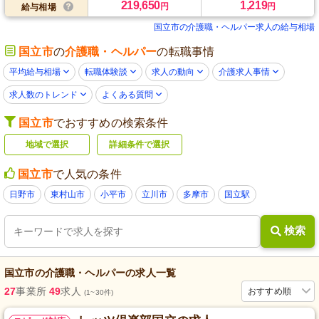
219,650
1,219
円
円
給与相場
国立市の介護職・ヘルパー求人の給与相場
国立市
の
介護職・ヘルパー
の転職事情
平均給与相場
転職体験談
求人の動向
介護求人事情
求人数のトレンド
よくある質問
国立市
でおすすめの検索条件
地域で選択
詳細条件で選択
国立市
で人気の条件
日野市
東村山市
小平市
立川市
多摩市
国立駅
検索
国立市
の
介護職・ヘルパー
の求人一覧
27
事業所
49
求人
おすすめ順
(1~30件)