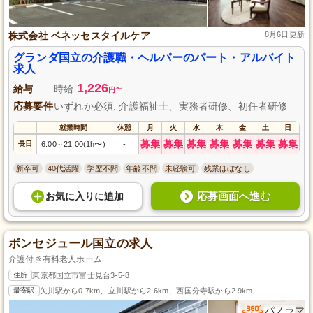
株式会社 ベネッセスタイルケア
8月6日更新
グランダ国立の介護職・ヘルパーのパート・アルバイト
求人
1,226
給与
時給
~
円
応募要件
いずれか必須: 介護福祉士、実務者研修、初任者研修
就業時間
休憩
月
火
水
木
金
土
日
募集
募集
募集
募集
募集
募集
募集
長日
6:00
21:00(1h〜)
-
～
新卒可
40代活躍
学歴不問
年齢不問
未経験可
残業ほぼなし
応募画面へ進む
お気に入り
に
追加
ボンセジュール国立の求人
介護付き有料老人ホーム
住所
東京都国立市富士見台3-5-8
最寄駅
矢川駅から0.7km、立川駅から2.6km、西国分寺駅から2.9km
パノラマ