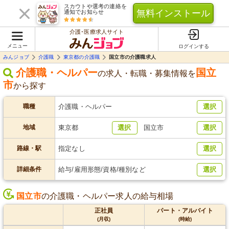
スカウトや選考の連絡を
無料インストール
通知でお知らせ
介護･医療求人サイト
メニュー
ログインする
みんジョブ
介護職
東京都の介護職
国立市の介護職求人
介護職・ヘルパー
国立
の求人・転職・募集情報を
市
から探す
職種
介護職・ヘルパー
選択
地域
東京都
選択
国立市
選択
路線・駅
指定なし
選択
詳細条件
給与/雇用形態/資格/種別など
選択
国立市
の介護職・ヘルパー求人の給与相場
正社員
パート・アルバイト
(月収)
(時給)