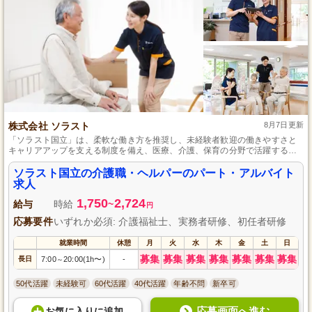
株式会社 ソラスト
8月7日更新
「ソラスト国立」は、柔軟な働き方を推奨し、未経験者歓迎の働きやすさと
キャリアアップを支える制度を備え、医療、介護、保育の分野で活躍する地
域社会への貢献が誇りとなっています。
ソラスト国立の介護職・ヘルパーのパート・アルバイト
求人
1,750
2,724
給与
時給
~
円
応募要件
いずれか必須: 介護福祉士、実務者研修、初任者研修
就業時間
休憩
月
火
水
木
金
土
日
募集
募集
募集
募集
募集
募集
募集
長日
7:00
20:00(1h〜)
-
～
50代活躍
未経験可
60代活躍
40代活躍
年齢不問
新卒可
応募画面へ進む
お気に入り
に
追加