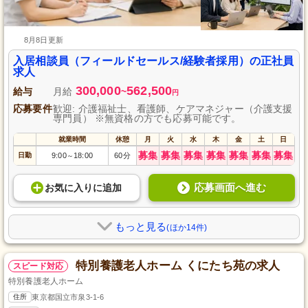
8月8日更新
入居相談員（フィールドセールス/経験者採用）の正社員
求人
300,000
562,500
給与
月給
~
円
応募要件
歓迎: 介護福祉士、看護師、ケアマネジャー（介護支援
専門員） ※無資格の方でも応募可能です。
就業時間
休憩
月
火
水
木
金
土
日
募集
募集
募集
募集
募集
募集
募集
日勤
9:00
18:00
60分
～
応募画面へ進む
お気に入り
に
追加
もっと見る
(ほか14件)
特別養護老人ホーム くにたち苑の求人
スピード対応
特別養護老人ホーム
住所
東京都国立市泉3-1-6