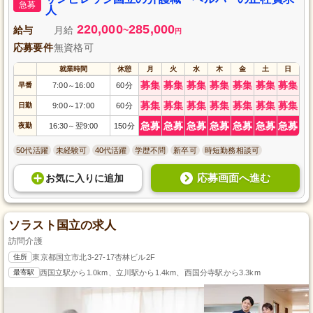
急募
中できます。1日7時間勤務で、働きやすさも魅力の一つです。国立市で質の
人
高い介護を提供しませんか？
220,000
285,000
給与
月給
~
円
応募要件
無資格可
就業時間
休憩
月
火
水
木
金
土
日
募集
募集
募集
募集
募集
募集
募集
早番
7:00
16:00
60分
～
募集
募集
募集
募集
募集
募集
募集
日勤
9:00
17:00
60分
～
急募
急募
急募
急募
急募
急募
急募
夜勤
16:30
翌9:00
150分
～
50代活躍
未経験可
40代活躍
学歴不問
新卒可
時短勤務相談可
応募画面へ進む
お気に入り
に
追加
ソラスト国立の求人
訪問介護
住所
東京都国立市北3-27-17杏林ビル2F
最寄駅
西国立駅から1.0km、立川駅から1.4km、西国分寺駅から3.3km