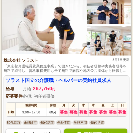
株式会社 ソラスト
8月7日更新
「東京都介護職員就業促進事業」で働きながら、初任者研修や実務者研修を
無料で取得し、資格取得費用も全て無料で病院や地方公共団体から転職した
方も活躍中のソラストでは、自立支援と地域トータルケアを基本理念に、身
体機能の回復・維持向上を重視したサービスと一人ひとりの生活圏での多様
ソラスト国立の介護職・ヘルパーの契約社員求人
なサービス提供に力を入れております。
267,750
給与
月給
円
応募要件
必須: 初任者研修
就業時間
休憩
月
火
水
木
金
土
日
募集
募集
募集
募集
募集
募集
募集
日勤
9:00
17:30
60分
～
50代活躍
未経験可
60代活躍
年齢不問
学歴不問
40代活躍