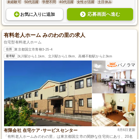
未経験可
50代活躍
学歴不問
40代活躍
女性が活躍
土日休み
応募画面へ進む
お気に入り
に
追加
有料老人ホーム みのわの里の求人
住宅型有料老人ホーム
住所
東京都国立市青柳3-25-4
最寄駅
矢川駅から1.1km、立川駅から1.8km、高幡不動駅から2.3km
パノラマ
有限会社 在宅ケア･サービスセンター
8月6日更新
「有料老人ホームみのわの里」は東京都国立市の閑静な住宅街にあり、20名