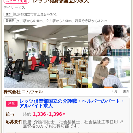
レッツ倶楽部国立の求人
スピード対応
デイサービス
住所
東京都国立市富士見台4-37-1
最寄駅
矢川駅から0.4km、立川駅から2.0km、西国分寺駅から3.2km
株式会社 コムウェル
8月5日更新
レッツ倶楽部国立の介護職・ヘルパーのパート・
急募
アルバイト求人
1,336
1,396
給与
時給
~
円
応募要件
歓迎: 介護福祉士、社会福祉士、社会福祉主事任用 ※
無資格の方でも応募可能です。