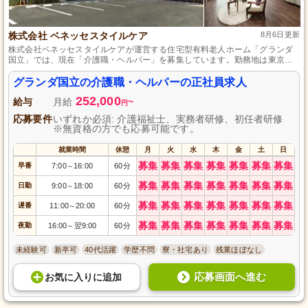
株式会社 ベネッセスタイルケア
8月6日更新
株式会社ベネッセスタイルケアが運営する住宅型有料老人ホーム「グランダ
国立」では、現在「介護職・ヘルパー」を募集しています。勤務地は東京都
国立市で、自然豊かな環境の中、利用者様に寄り添いながら、安心して生活
できるサポートを提供できます。65歳未満の方で、介護に情熱を持ち、多く
グランダ国立の介護職・ヘルパーの正社員求人
の方々の笑顔を引き出す自信がある方のご応募をお待ちしております。正社
252,000
員として、安定した環境で共に働きませんか？
給与
月給
~
円
応募要件
いずれか必須: 介護福祉士、実務者研修、初任者研修
※無資格の方でも応募可能です。
就業時間
休憩
月
火
水
木
金
土
日
募集
募集
募集
募集
募集
募集
募集
早番
7:00
16:00
60分
～
募集
募集
募集
募集
募集
募集
募集
日勤
9:00
18:00
60分
～
募集
募集
募集
募集
募集
募集
募集
遅番
11:00
20:00
60分
～
募集
募集
募集
募集
募集
募集
募集
夜勤
16:00
翌9:00
60分
～
未経験可
新卒可
40代活躍
学歴不問
寮・社宅あり
残業ほぼなし
応募画面へ進む
お気に入り
に
追加