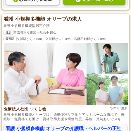
看護 小規模多機能 オリーブの求人
看護小規模多機能型居宅介護
住所
東京都国立市富士見台4-10-1
最寄駅
矢川駅から0.1km、立川駅から2.1km、高幡不動駅から3.1km
医療法人社団 つくし会
7月28日更新
看護小規模多機能オリーブは、通勤便利な立地とアットホームな環境で、未
経験・無資格でも働け、資格取得支援や研修制度、昇給・賞与ありでスキル
アップとモチベーションアップを図り、年間休日124日でメリハリある働き方
を提供します。
看護 小規模多機能 オリーブの介護職・ヘルパーの正社