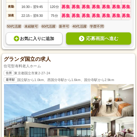
募集
募集
募集
募集
募集
募集
募集
夜勤
16:30
翌9:45
120分
～
募集
募集
募集
募集
募集
募集
募集
深夜
22:15
翌8:30
75分
～
50代活躍
未経験可
60代活躍
新卒可
40代活躍
学歴不問
応募画面へ進む
お気に入り
に
追加
グランダ国立の求人
住宅型有料老人ホーム
住所
東京都国立市東2-27-24
最寄駅
国立駅から1.0km、西国分寺駅から1.6km、国分寺駅から2.9km