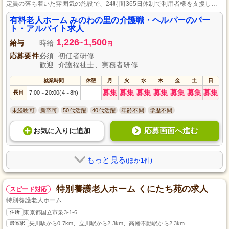
定員の落ち着いた雰囲気の施設で、24時間365日体制で利用者様を支援し、
初心者やブランクのある方でも働きやすい環境があります。
有料老人ホーム みのわの里の介護職・ヘルパーのパー
ト・アルバイト求人
1,226
1,500
給与
時給
~
円
応募要件
必須: 初任者研修
歓迎: 介護福祉士、実務者研修
就業時間
休憩
月
火
水
木
金
土
日
募集
募集
募集
募集
募集
募集
募集
長日
7:00
20:00(4
8h)
-
～
～
未経験可
新卒可
50代活躍
40代活躍
年齢不問
学歴不問
応募画面へ進む
お気に入り
に
追加
もっと見る
(ほか1件)
特別養護老人ホーム くにたち苑の求人
スピード対応
特別養護老人ホーム
住所
東京都国立市泉3-1-6
最寄駅
矢川駅から0.7km、立川駅から2.3km、高幡不動駅から2.3km