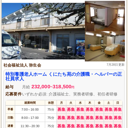
社会福祉法人 弥生会
7月28日更新
特別養護老人ホーム くにたち苑の介護職・ヘルパーの正
社員求人
232,000
318,500
給与
月給
~
円
応募要件
いずれか必須: 介護福祉士、実務者研修、初任者研修
就業時間
休憩
月
火
水
木
金
土
日
募集
募集
募集
募集
募集
募集
募集
早番
7:00
16:00
75分
～
募集
募集
募集
募集
募集
募集
募集
日勤
8:00
17:00
75分
～
募集
募集
募集
募集
募集
募集
募集
遅番
11:30
20:30
75分
～