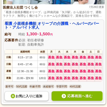
医療法人社団 つくし会
7月28日更新
「看護小規模多機能オリーブ」はJR南武線「矢川駅」から徒歩1分で、通勤
ラクラク、無理なく働けるアットホームな介護施設で、資格を活かす初任者
も大歓迎です。
看護 小規模多機能 オリーブの介護職・ヘルパーのパー
ト・アルバイト求人
1,300
1,500
給与
時給
~
円
応募要件
必須: 初任者研修
歓迎: 自動車免許
就業時間
休憩
月
火
水
木
金
土
日
募集
募集
募集
募集
募集
募集
募集
日勤
8:15
17:15
60分
～
募集
募集
募集
募集
募集
募集
募集
日勤
8:45
17:45
60分
～
募集
募集
募集
募集
募集
募集
募集
遅番
12:30
21:30
60分
～
募集
募集
募集
募集
募集
募集
募集
夜勤
21:00
翌9:30
120分
～
新卒可
50代活躍
年齢不問
未経験可
学歴不問
40代活躍
応募画面へ進む
お気に入り
に
追加