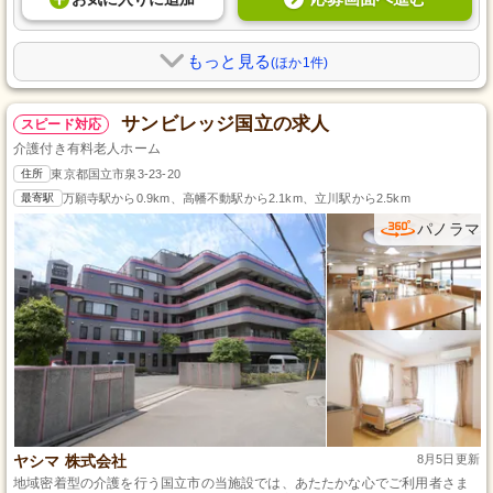
もっと見る
(ほか1件)
サンビレッジ国立の求人
スピード対応
介護付き有料老人ホーム
住所
東京都国立市泉3-23-20
最寄駅
万願寺駅から0.9km、高幡不動駅から2.1km、立川駅から2.5km
パノラマ
ヤシマ 株式会社
8月5日更新
地域密着型の介護を行う国立市の当施設では、あたたかな心でご利用者さま