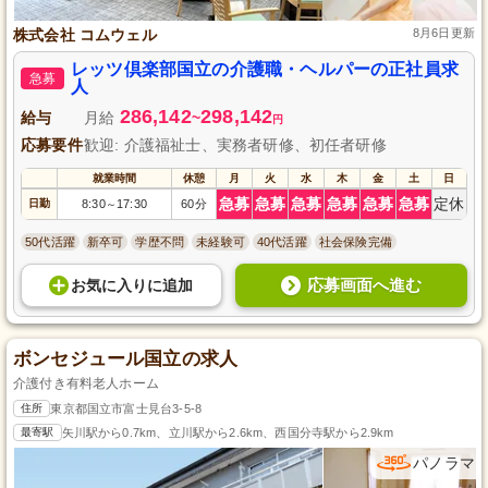
株式会社 コムウェル
8月6日更新
レッツ倶楽部国立の介護職・ヘルパーの正社員求
急募
人
286,142
298,142
給与
月給
~
円
応募要件
歓迎: 介護福祉士、実務者研修、初任者研修
就業時間
休憩
月
火
水
木
金
土
日
急募
急募
急募
急募
急募
急募
定休
日勤
8:30
17:30
60分
～
50代活躍
新卒可
学歴不問
未経験可
40代活躍
社会保険完備
応募画面へ進む
お気に入り
に
追加
ボンセジュール国立の求人
介護付き有料老人ホーム
住所
東京都国立市富士見台3-5-8
最寄駅
矢川駅から0.7km、立川駅から2.6km、西国分寺駅から2.9km
パノラマ