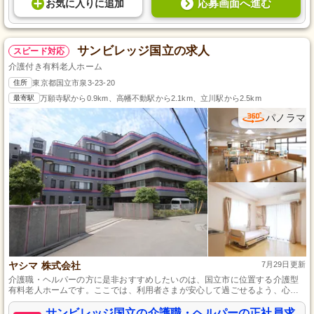
応募画面へ進む
お気に入り
に
追加
サンビレッジ国立の求人
スピード対応
介護付き有料老人ホーム
住所
東京都国立市泉3-23-20
最寄駅
万願寺駅から0.9km、高幡不動駅から2.1km、立川駅から2.5km
パノラマ
ヤシマ 株式会社
7月29日更新
介護職・ヘルパーの方に是非おすすめしたいのは、国立市に位置する介護型
有料老人ホームです。ここでは、利用者さまが安心して過ごせるよう、心温
まるケアと快適な住環境を提供しています。専門スタッフによる洗濯や清掃
サポートがあり、介護職・ヘルパーは利用者さまの身体介護や生活支援に集
サンビレッジ国立の介護職・ヘルパーの正社員求