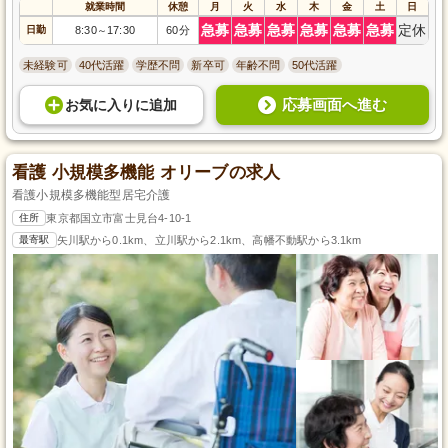
就業時間
休憩
月
火
水
木
金
土
日
急募
急募
急募
急募
急募
急募
定休
日勤
8:30
17:30
60分
～
未経験可
40代活躍
学歴不問
新卒可
年齢不問
50代活躍
応募画面へ進む
お気に入り
に
追加
看護 小規模多機能 オリーブの求人
看護小規模多機能型居宅介護
住所
東京都国立市富士見台4-10-1
最寄駅
矢川駅から0.1km、立川駅から2.1km、高幡不動駅から3.1km