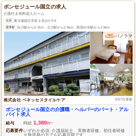
ボンセジュール国立の求人
介護付き有料老人ホーム
住所
東京都国立市富士見台3-5-8
最寄駅
矢川駅から0.7km、立川駅から2.6km、西国分寺駅から2.9km
パノラマ
株式会社 ベネッセスタイルケア
8月7日更新
ボンセジュール国立の介護職・ヘルパーのパート・アル
バイト求人
1,380
給与
時給
~
円
応募要件
いずれか必須: 介護福祉士、実務者研修、初任者研修
※無資格の方でも応募可能です。