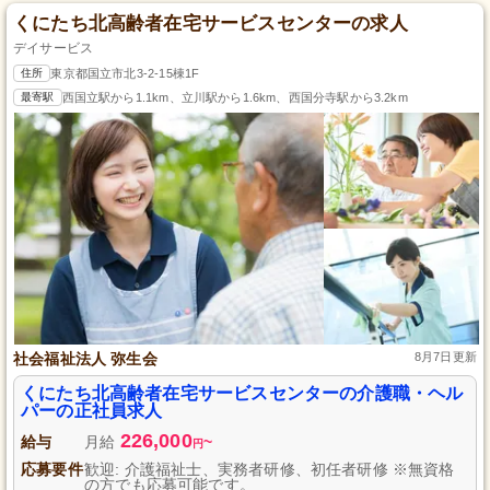
くにたち北高齢者在宅サービスセンターの求人
デイサービス
住所
東京都国立市北3-2-15棟1F
最寄駅
西国立駅から1.1km、立川駅から1.6km、西国分寺駅から3.2km
社会福祉法人 弥生会
8月7日更新
くにたち北高齢者在宅サービスセンターの介護職・ヘル
パーの正社員求人
226,000
給与
月給
~
円
応募要件
歓迎: 介護福祉士、実務者研修、初任者研修 ※無資格
の方でも応募可能です。