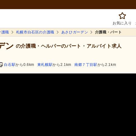
お気に入り
介護職
札幌市白石区の介護職
あさひガーデン
介護職・パート
デン
の介護職・ヘルパーのパート・アルバイト求人
白石駅
から0.6km
東札幌駅
から2.1km
南郷７丁目駅
から2.1km