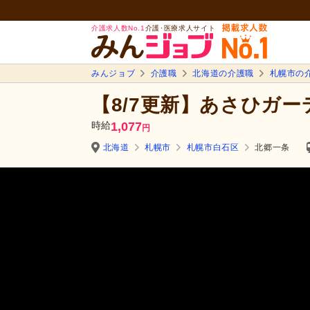
介護求人数No.1
介護･医療求人サイト
みんジョブ
介護職
北海道の介護職
札幌市の
【8/7更新】あさひガー
時給
1,077
円
北海道
札幌市
札幌市白石区
北郷一条