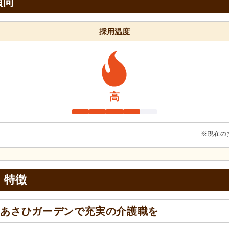
傾向
採用温度
高
※現在の
・特徴
、あさひガーデンで充実の介護職を