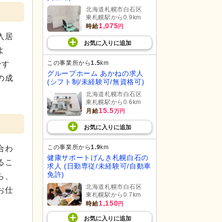
北海道札幌市白石区
東札幌駅から0.9km
1,075
時給
円
入居
お気に入り
に
追加
よ
この事業所から
1.5
km
です
グループホーム あかねの求人
の成
(シフト制/未経験可/無資格可)
北海道札幌市白石区
東札幌駅から0.6km
15.5
月給
万円
お気に入り
に
追加
この事業所から
1.9
km
合わ
健康サポートげんき札幌白石の
るこ
求人 (日勤専従/未経験可/自動車
免許)
ら、
北海道札幌市白石区
お仕
東札幌駅から0.7km
1,150
時給
円
お気に入り
に
追加