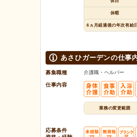
休日
休暇
6ヵ月経過
後の年次
有給
あさひガーデンの
仕事
募集職種
介護職・ヘルパー
仕事内容
業務の変更範囲
応募条件