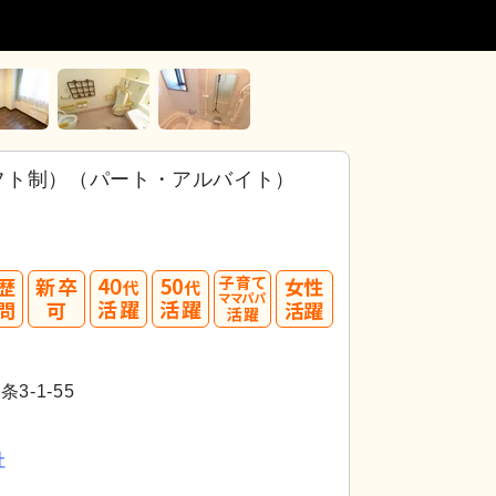
フト制）（パート・アルバイト）
40
50
代活躍
代活躍
-1-55
社