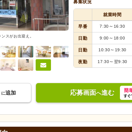
募集状況
就業時間
～
早番
7:30
16:30
ランスがお出迎え。
外観
ゆったりとした空間のエン
～
日勤
9:00
18:00
～
日勤
10:30
19:30
～
夜勤
17:30
翌9:30
応募画面
進む
り
追加
へ
に