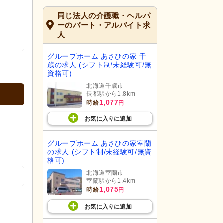
同じ法人の介護職・ヘルパ
ーのパート・アルバイト求
人
グループホーム あさひの家 千
歳の求人 (シフト制/未経験可/無
資格可)
北海道千歳市
長都駅から1.8km
1,077
時給
円
お気に入り
に
追加
グループホーム あさひの家室蘭
の求人 (シフト制/未経験可/無資
格可)
北海道室蘭市
室蘭駅から1.4km
1,075
時給
円
お気に入り
に
追加