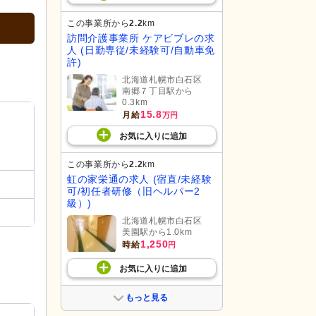
この事業所から
2.2
km
訪問介護事業所 ケアビブレの求
人 (日勤専従/未経験可/自動車免
許)
北海道札幌市白石区
南郷７丁目駅から
0.3km
15.8
月給
万円
お気に入り
に
追加
この事業所から
2.2
km
虹の家栄通の求人 (宿直/未経験
可/初任者研修（旧ヘルパー2
級）)
北海道札幌市白石区
美園駅から1.0km
1,250
時給
円
お気に入り
に
追加
もっと見る