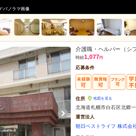
0°パノラマ画像
介護職・ヘルパー（シ
1,077
時給
円
応募条件
住所
地図を見る
北海道札幌市白石区北郷一条3
運営法人
朝日ベストライフ 株式会