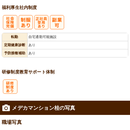
福利厚生
社内制度
社
正社員登用あ
転勤
自宅通勤可能施設
会保険完備
り
定期健康診断
あり
予防接種補助
あり
研修制度
教育
サポート体制
研
メデカマンション桂の写真
修制度あり
職場写真