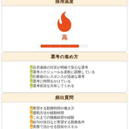
採用温度
高
選考の進め方
合否連絡の目安が明確で安心な選考
選考スケジュールを柔軟に調整している
応募後のレスポンスが迅速な選考
選考に時間をかけている
選考状況を共有してくれる
頻出質問
希望する勤務時間や働き方
通勤方法や移動時間
これまでの職務経歴や経験
給与や休日など希望する勤務条件
実務で活かせる技術やスキル