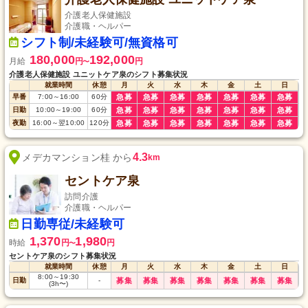
介護老人保健施設
介護職・ヘルパー
シフト制/未経験可/無資格可
180,000
192,000
月給
円
円
〜
介護老人保健施設 ユニットケア泉のシフト募集状況
就業時間
休憩
月
火
水
木
金
土
日
早番
7:00
～
16:00
60
分
急募
急募
急募
急募
急募
急募
急募
日勤
10:00
～
19:00
60
分
急募
急募
急募
急募
急募
急募
急募
夜勤
16:00
～
翌10:00
120
分
急募
急募
急募
急募
急募
急募
急募
4.3
メデカマンション桂 から
km
セントケア泉
訪問介護
介護職・ヘルパー
日勤専従/未経験可
1,370
1,980
時給
円
円
〜
セントケア泉のシフト募集状況
就業時間
休憩
月
火
水
木
金
土
日
8:00
～
19:30
日勤
-
募集
募集
募集
募集
募集
募集
募集
(3h〜)