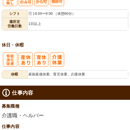
残
週
シ
シフト
① 16:00〜9:00 （休憩60分）
業ほぼなし
1日から可
フト相談可
週所定
1日以上
労働日数
休日・休暇
有
休暇
産前産後休業、育児休業、介護休業
給消化促進
仕事内容
募集職種
介護職・ヘルパー
仕事内容