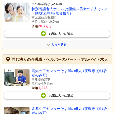
この事業所から
2.6
km
特別養護老人ホーム 抱優館八乙女の求人 (シフ
ト制/未経験可/無資格可)
宮城県仙台市泉区
八乙女駅から0.5km
20.7
月給
万円
お気に入り
に
追加
もっと見る
同じ法人の介護職・ヘルパーのパート・アルバイト求人
高知ケアセンターそよ風の求人 (夜勤専従/経験
者のみ可)
高知県高知市
旭駅から0.8km
1,243
時給
円
お気に入り
に
追加
多摩ケアセンターそよ風の求人 (夜勤専従/経験
者のみ可)