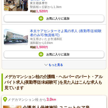
東京都多摩市
聖蹟桜ヶ丘駅から1.3km
1,520
時給
円
お気に入り
に
追加
本太ケアセンターそよ風の求人 (夜勤専従/経験
者のみ可/無資格可)
埼玉県さいたま市浦和区
浦和駅から0.8km
1,500
時給
円
お気に入り
に
追加
もっと見る
メデカマンション桂の介護職・ヘルパー のパート・アル
バイト求人(夜勤専従/未経験可 )を見た人はこんな求人も
見ています
3.0
メデカマンション桂 から
km
介護老人保健施設 ユニットケア泉