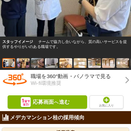
スタッフイメージ
チームで協力し合いながら、質の高いサービスを提
供するやりがいのある職場です。
職場を360°動画・パノラマで見る
Wi-fi環境推奨
応募画面
進む
へ
お気に入り
メデカマンション桂の採用傾向