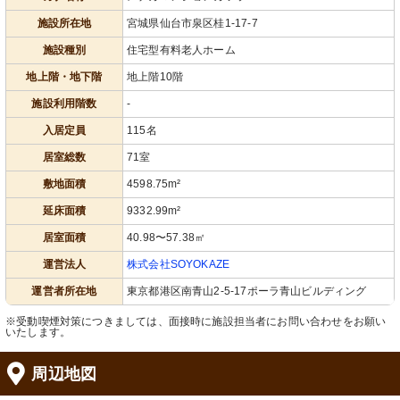
施設所在地
宮城県仙台市泉区桂1-17-7
施設種別
住宅型有料老人ホーム
地上階・地下階
地上階10階
施設利用階数
-
入居定員
115名
居室総数
71室
トイレ
洗面所
安全な手すりが付いた清潔なトイレ。
機能性を重視した清潔な洗面スペース
敷地面積
4598.75m²
利便性を考えた使いやすい洗面台も完
です。ゆとりある造りで快適さを提
備しています。
供。
延床面積
9332.99m²
居室面積
40.98〜57.38㎡
運営法人
株式会社SOYOKAZE
運営者所在地
東京都港区南青山2-5-17ポーラ青山ビルディング
※受動喫煙対策につきましては、面接時に施設担当者にお問い合わせをお願い
いたします。
浴室
大浴場
周辺地図
明るく清潔感あふれる空間で、日々の
清潔で開放的な空間が迎えてくれま
身だしなみを整える事ができます。
す。ゆったりと談笑できる場所です