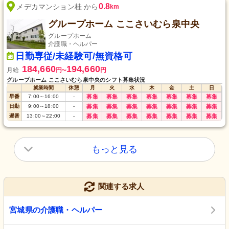
0.8
メデカマンション桂 から
km
グループホーム ここさいむら泉中央
グループホーム
介護職・ヘルパー
日勤専従/未経験可/無資格可
184,660
194,660
月給
円
円
〜
グループホーム ここさいむら泉中央のシフト募集状況
就業時間
休憩
月
火
水
木
金
土
日
早番
7:00
～
16:00
-
募集
募集
募集
募集
募集
募集
募集
日勤
9:00
～
18:00
-
募集
募集
募集
募集
募集
募集
募集
遅番
13:00
～
22:00
-
募集
募集
募集
募集
募集
募集
募集
もっと見る
関連する求人
宮城県の介護職・ヘルパー