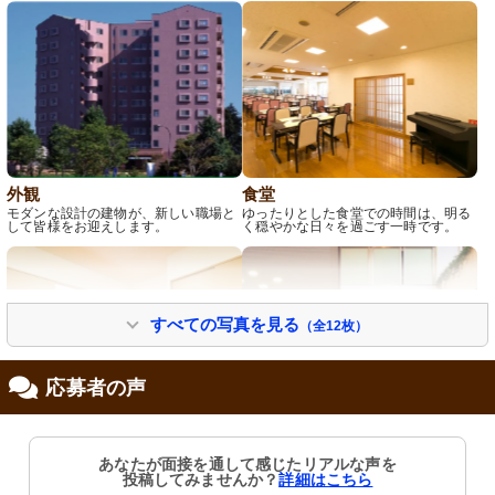
外観
食堂
モダンな設計の建物が、新しい職場と
ゆったりとした食堂での時間は、明る
して皆様をお迎えします。
く穏やかな日々を過ごす一時です。
すべての写真を見る
（全12枚）
応募者の声
居室
エントランス
ゆとりのある空間で、心地よい日差し
清潔感あふれる受付と植物が、訪れる
あなたが面接を通して感じたリアルな声を
が差し込む居室です。清潔感のあふれ
人を暖かく迎えます。
投稿してみませんか？
詳細はこちら
る木目調の床が魅力的です。