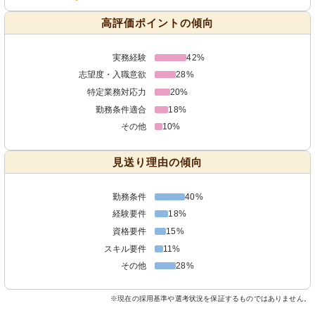
高評価ポイントの傾向
実務経験
42%
志望度・入職意欲
28%
特定業務対応力
20%
勤務条件適合
18%
その他
10%
見送り理由の傾向
勤務条件
40%
経験要件
18%
資格要件
15%
スキル要件
11%
その他
28%
※現在の採用基準や選考状況を保証するものではありません。