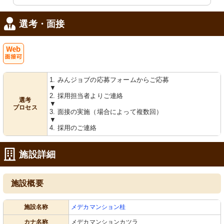
選考・面接
Web
1. みんジョブの応募フォームからご応募
面接可
▼
ダイニング
キッチン
2. 採用担当者よりご連絡
選考
広々とした食事スペースは、清潔感が
清潔感のあるキッチンは、働くスタッ
▼
あり明るい空間です。
フの快適な環境を支えます。
プロセス
3. 面接の実施（場合によって複数回）
▼
4. 採用のご連絡
施設詳細
施設概要
キッチン
和室
施設名称
メデカマンション桂
きれいに整えられたキッチンと、窓越
落ち着いた雰囲気の和室で、窓から自
しの暖かみのある居室が広がります。
然光が差し込みます。
カナ名称
メデカマンションカツラ