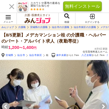
スカウトや選考の連絡を
無料インストール
通知でお知らせ
介護･医療求人サイト
メニュー
検索
ログインする
みんジョブ
介護職
宮城県の介護職
仙台市の介護職
仙台市泉区の介護職
メデカ
【8/5更新】メデカマンション桂
の介護職・ヘルパー
のパート・アルバイト求人（夜勤専従）
時給
1,200
1,400
〜
円
8月5日更新
住宅型有料老人ホーム
宮城県
仙台市
仙台市泉区
桂
泉中央駅
から1.7km
八乙女駅
から2.7km
Yo
自由