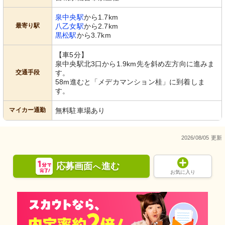
泉中央駅
から1.7km
最寄り駅
八乙女駅
から2.7km
黒松駅
から3.7km
【車5分】
泉中央駅北3口から1.9km先を斜め左方向に進みま
交通手段
す。
58m進むと「メデカマンション桂」に到着しま
す。
マイカー通勤
無料駐車場あり
2026/08/05 更新
応募画面
進む
へ
お気に入り