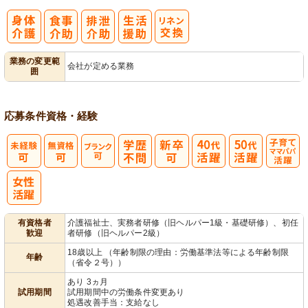
業務の変更範
会社が定める業務
囲
応募条件
資格・経験
子育てママパ
パ活躍
有資格者
介護福祉士、実務者研修（旧ヘルパー1級・基礎研修）、初任
歓迎
者研修（旧ヘルパー2級）
18歳以上 （年齢制限の理由：労働基準法等による年齢制限
年齢
（省令２号））
あり 3ヵ月
試用期間
試用期間中の労働条件変更あり
処遇改善手当：支給なし