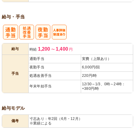
給与・手当
処
人事評価制度
1,200
1,400
給与
時給
〜
円
遇改善手当
あり
通勤手当
実費（上限あり）
夜勤手当
6,000円/回
手当
処遇改善手当
220円/時
12/30～1/3、0時～24時：
年末年始手当
+380円/時
給与モデル
寸志あり：年2回（6月・12月）
備考
※業績による