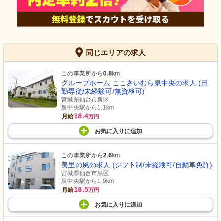
同じエリアの求人
この事業所から
0.8
km
グループホーム ここさいむら泉中央の求人 (日
勤専従/未経験可/無資格可)
宮城県仙台市泉区
泉中央駅から1.1km
18.4
月給
万円
お気に入り
に
追加
この事業所から
2.6
km
美里の風の求人 (シフト制/未経験可/自動車免許)
宮城県仙台市泉区
泉中央駅から1.9km
18.5
月給
万円
お気に入り
に
追加