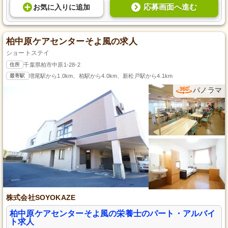
応募画面へ進む
お気に入り
に
追加
柏中原ケアセンターそよ風の求人
ショートステイ
住所
千葉県柏市中原1-28-2
最寄駅
増尾駅から1.0km、柏駅から4.0km、新松戸駅から4.1km
パノラマ
株式会社SOYOKAZE
柏中原ケアセンターそよ風の栄養士のパート・アルバイ
ト求人