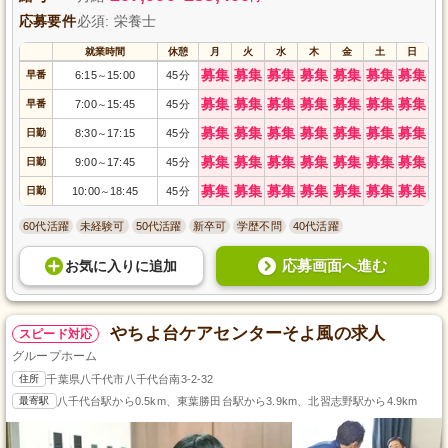
応募要件
必須: 栄養士
就業時間
休憩
月
火
水
木
金
土
日
募集
募集
募集
募集
募集
募集
募集
早番
6:15
15:00
45分
～
募集
募集
募集
募集
募集
募集
募集
早番
7:00
15:45
45分
～
募集
募集
募集
募集
募集
募集
募集
日勤
8:30
17:15
45分
～
募集
募集
募集
募集
募集
募集
募集
日勤
9:00
17:45
45分
～
募集
募集
募集
募集
募集
募集
募集
日勤
10:00
18:45
45分
～
60代活躍
未経験可
50代活躍
新卒可
学歴不問
40代活躍
応募画面へ進む
お気に入り
に
追加
やちよ台ケアセンターそよ風の求人
スピード対応
グループホーム
住所
千葉県八千代市八千代台南3-2-32
最寄駅
八千代台駅から0.5km、東葉勝田台駅から3.9km、北習志野駅から4.9km