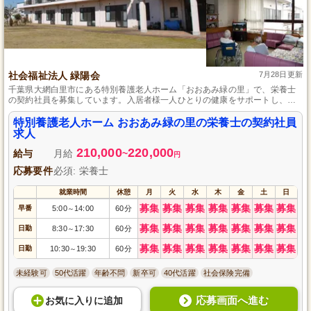
社会福祉法人 緑陽会
7月28日更新
千葉県大網白里市にある特別養護老人ホーム「おおあみ緑の里」で、栄養士
の契約社員を募集しています。入居者様一人ひとりの健康をサポートし、生
活の質を向上させるための食事提供に貢献できるポジションです。未経験の
方も歓迎し、研修とサポート体制が整っています。福利厚生も充実してお
特別養護老人ホーム おおあみ緑の里の栄養士の契約社員
り、長期的に安定した働き方が可能です。あなたの栄養士としての専門知識
求人
と経験を活かし、社会に貢献するやりがいを感じながら働きませんか。
210,000
220,000
給与
月給
~
円
応募要件
必須: 栄養士
就業時間
休憩
月
火
水
木
金
土
日
募集
募集
募集
募集
募集
募集
募集
早番
5:00
14:00
60分
～
募集
募集
募集
募集
募集
募集
募集
日勤
8:30
17:30
60分
～
募集
募集
募集
募集
募集
募集
募集
日勤
10:30
19:30
60分
～
未経験可
50代活躍
年齢不問
新卒可
40代活躍
社会保険完備
応募画面へ進む
お気に入り
に
追加