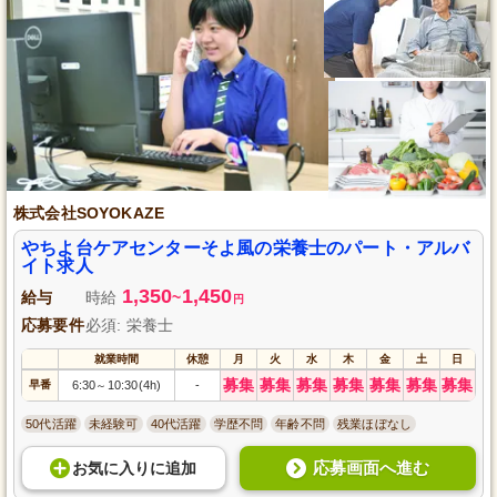
株式会社SOYOKAZE
やちよ台ケアセンターそよ風の栄養士のパート・アルバ
イト求人
1,350
1,450
給与
時給
~
円
応募要件
必須: 栄養士
就業時間
休憩
月
火
水
木
金
土
日
募集
募集
募集
募集
募集
募集
募集
早番
6:30
10:30(4h)
-
～
50代活躍
未経験可
40代活躍
学歴不問
年齢不問
残業ほぼなし
応募画面へ進む
お気に入り
に
追加