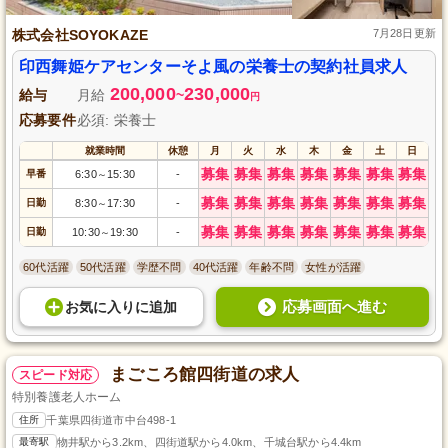
株式会社SOYOKAZE
7月28日更新
印西舞姫ケアセンターそよ風の栄養士の契約社員求人
200,000
230,000
給与
月給
~
円
応募要件
必須: 栄養士
就業時間
休憩
月
火
水
木
金
土
日
募集
募集
募集
募集
募集
募集
募集
早番
6:30
15:30
-
～
募集
募集
募集
募集
募集
募集
募集
日勤
8:30
17:30
-
～
募集
募集
募集
募集
募集
募集
募集
日勤
10:30
19:30
-
～
60代活躍
50代活躍
学歴不問
40代活躍
年齢不問
女性が活躍
応募画面へ進む
お気に入り
に
追加
まごころ館四街道の求人
スピード対応
特別養護老人ホーム
住所
千葉県四街道市中台498-1
最寄駅
物井駅から3.2km、四街道駅から4.0km、千城台駅から4.4km