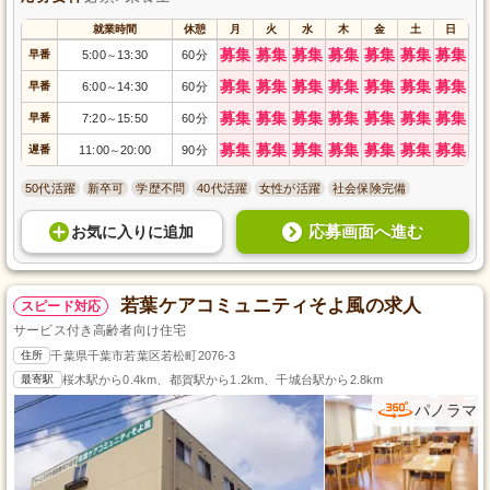
就業時間
休憩
月
火
水
木
金
土
日
募集
募集
募集
募集
募集
募集
募集
早番
5:00
13:30
60分
～
募集
募集
募集
募集
募集
募集
募集
早番
6:00
14:30
60分
～
募集
募集
募集
募集
募集
募集
募集
早番
7:20
15:50
60分
～
募集
募集
募集
募集
募集
募集
募集
遅番
11:00
20:00
90分
～
50代活躍
新卒可
学歴不問
40代活躍
女性が活躍
社会保険完備
応募画面へ進む
お気に入り
に
追加
若葉ケアコミュニティそよ風の求人
スピード対応
サービス付き高齢者向け住宅
住所
千葉県千葉市若葉区若松町2076-3
最寄駅
桜木駅から0.4km、都賀駅から1.2km、千城台駅から2.8km
パノラマ