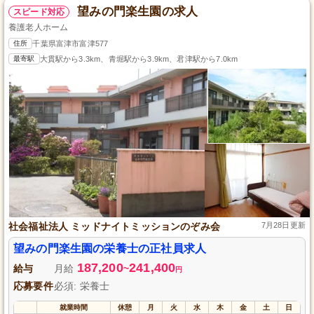
望みの門楽生園の求人
スピード対応
養護老人ホーム
住所
千葉県富津市富津577
最寄駅
大貫駅から3.3km、青堀駅から3.9km、君津駅から7.0km
社会福祉法人 ミッドナイトミッションのぞみ会
7月28日更新
望みの門楽生園の栄養士の正社員求人
187,200
241,400
給与
月給
~
円
応募要件
必須: 栄養士
就業時間
休憩
月
火
水
木
金
土
日