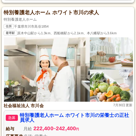
特別養護老人ホーム ホワイト市川の求人
特別養護老人ホーム
住所
千葉県市川市高谷1854
最寄駅
原木中山駅から1.3km、西船橋駅から2.1km、本八幡駅から3.6km
社会福祉法人 市川会
7月30日更新
特別養護老人ホーム ホワイト市川の栄養士の正社
急募
員求人
222,400
242,400
給与
月給
~
円