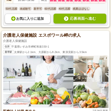
～
50代活躍
未経験可
新卒可
60代活躍
40代活躍
残業ほぼなし
応募画面へ進む
お気に入り
に
追加
介護老人保健施設 エスポワール岬の求人
介護老人保健施設
住所
千葉県いすみ市岬町和泉330-1
最寄駅
太東駅から2.1km、大原駅から8.2km、東浪見駅から3.5km
7月28日更新