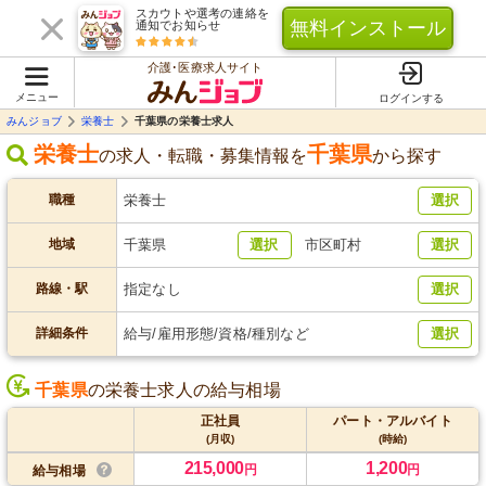
スカウトや選考の連絡を
無料インストール
通知でお知らせ
介護･医療求人サイト
メニュー
ログインする
みんジョブ
栄養士
千葉県の栄養士求人
栄養士
千葉県
の求人・転職・募集情報を
から探す
職種
栄養士
選択
地域
千葉県
選択
市区町村
選択
路線・駅
指定なし
選択
詳細条件
給与/雇用形態/資格/種別など
選択
千葉県
の栄養士求人の給与相場
正社員
パート・アルバイト
(月収)
(時給)
215,000
1,200
円
円
給与相場