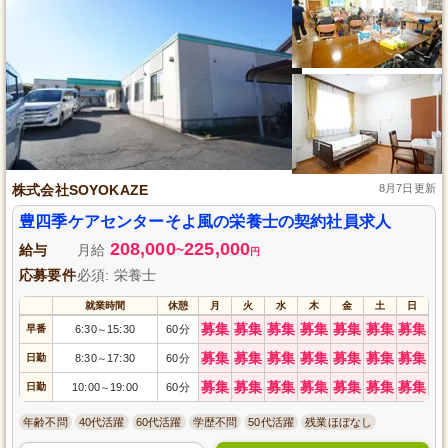
株式会社SOYOKAZE
8月7日更新
豊四季ケアセンターそよ風の栄養士の契約社員求人
208,000
225,000
給与
月給
~
円
応募要件
必須: 栄養士
就業時間
休憩
月
火
水
木
金
土
日
募集
募集
募集
募集
募集
募集
募集
早番
6:30
15:30
60分
～
募集
募集
募集
募集
募集
募集
募集
日勤
8:30
17:30
60分
～
募集
募集
募集
募集
募集
募集
募集
日勤
10:00
19:00
60分
～
年齢不問
40代活躍
60代活躍
学歴不問
50代活躍
残業ほぼなし