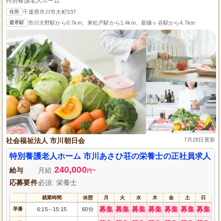
特別養護老人ホーム
住所
千葉県市川市大町537
最寄駅
市川大野駅から0.7km、東松戸駅から1.4km、新鎌ヶ谷駅から4.7km
社会福祉法人 市川朝日会
7月28日更新
特別養護老人ホーム 市川あさひ荘の栄養士の正社員求人
240,000
給与
月給
~
円
応募要件
必須: 栄養士
就業時間
休憩
月
火
水
木
金
土
日
募集
募集
募集
募集
募集
募集
募集
早番
6:15
15:15
60分
～