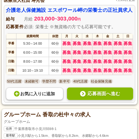
医療法人社団 寿光会
介護老人保健施設 エスポワール岬の栄養士の正社員求人
203,000
303,000
給与
月給
~
円
応募要件
必須: 栄養士 ※無資格の方でも応募可能です。
就業時間
休憩
月
火
水
木
金
土
日
募集
募集
募集
募集
募集
募集
募集
早番
5:30
14:00
60分
～
募集
募集
募集
募集
募集
募集
募集
早番
6:00
15:00
60分
～
募集
募集
募集
募集
募集
募集
募集
日勤
8:00
17:00
60分
～
募集
募集
募集
募集
募集
募集
募集
日勤
10:10
19:10
60分
～
50代活躍
未経験可
学歴不問
新卒可
40代活躍
社会保険完備
応募画面へ進む
お気に入り
に
追加
グループホーム 香取の杜中々の求人
グループホーム
住所
千葉県香取市小見川5598-1
最寄駅
小見川駅から1.5km、香取駅から8.2km、水郷駅から4.6km