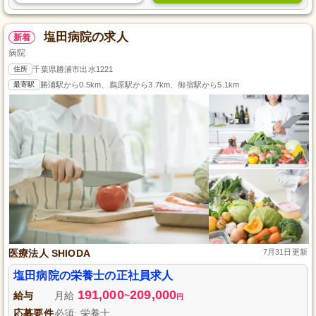
塩田病院の求人
新着
病院
住所
千葉県勝浦市出水1221
最寄駅
勝浦駅から0.5km、鵜原駅から3.7km、御宿駅から5.1km
医療法人 SHIODA
7月31日更新
塩田病院の栄養士の正社員求人
191,000
209,000
給与
月給
~
円
応募要件
必須: 栄養士