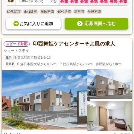
募集
募集
募集
募集
募集
募集
募集
早番
5:00
19:30(8h)
60分
～
60代活躍
未経験可
年齢不問
40代活躍
新卒可
学歴不問
応募画面へ進む
お気に入り
に
追加
印西舞姫ケアセンターそよ風の求人
スピード対応
ショートステイ
住所
千葉県印西市舞姫1-1-18
最寄駅
印旛日本医大駅から0.1km、下総松崎駅から7.1km、井野駅から7.8km