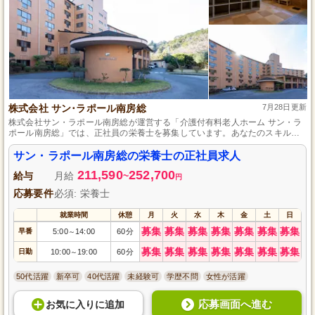
株式会社 サン･ラポール南房総
7月28日更新
株式会社サン・ラポール南房総が運営する「介護付有料老人ホーム サン・ラ
ポール南房総」では、正社員の栄養士を募集しています。あなたのスキルを
活かして、高齢者の健康をサポートしませんか？温かいチームとの協働で、
栄養バランスの取れた食事を提供することで、入居者の皆様の生活の質を向
サン・ラポール南房総の栄養士の正社員求人
上させる重要な役割です。資格や経験を活かし、安心して働ける環境で新た
211,590
252,700
なキャリアを築きましょう。応募をお待ちしております。
給与
月給
~
円
応募要件
必須: 栄養士
就業時間
休憩
月
火
水
木
金
土
日
募集
募集
募集
募集
募集
募集
募集
早番
5:00
14:00
60分
～
募集
募集
募集
募集
募集
募集
募集
日勤
10:00
19:00
60分
～
50代活躍
新卒可
40代活躍
未経験可
学歴不問
女性が活躍
応募画面へ進む
お気に入り
に
追加