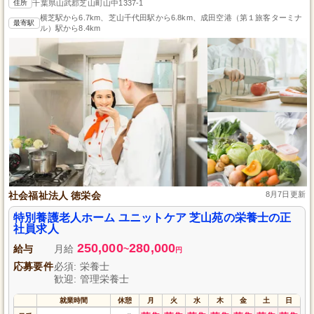
住所
千葉県山武郡芝山町山中1337-1
横芝駅から6.7km、芝山千代田駅から6.8km、成田空港（第１旅客ターミナ
最寄駅
ル）駅から8.4km
社会福祉法人 徳栄会
8月7日更新
特別養護老人ホーム ユニットケア 芝山苑の栄養士の正
社員求人
250,000
280,000
給与
月給
~
円
応募要件
必須: 栄養士
歓迎: 管理栄養士
就業時間
休憩
月
火
水
木
金
土
日