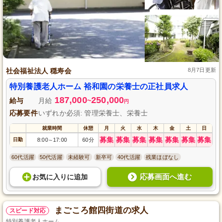
社会福祉法人 穏寿会
8月7日更新
特別養護老人ホーム 裕和園の栄養士の正社員求人
187,000
250,000
給与
月給
~
円
応募要件
いずれか必須: 管理栄養士、栄養士
就業時間
休憩
月
火
水
木
金
土
日
募集
募集
募集
募集
募集
募集
募集
日勤
8:00
17:00
60分
～
60代活躍
50代活躍
未経験可
新卒可
40代活躍
残業ほぼなし
応募画面へ進む
お気に入り
に
追加
まごころ館四街道の求人
スピード対応
特別養護老人ホーム