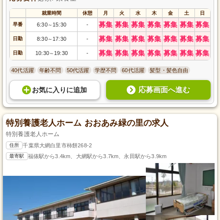
就業時間
休憩
月
火
水
木
金
土
日
募集
募集
募集
募集
募集
募集
募集
早番
6:30
15:30
-
～
募集
募集
募集
募集
募集
募集
募集
日勤
8:30
17:30
-
～
募集
募集
募集
募集
募集
募集
募集
日勤
10:30
19:30
-
～
40代活躍
年齢不問
50代活躍
学歴不問
60代活躍
髪型・髪色自由
応募画面へ進む
お気に入り
に
追加
特別養護老人ホーム おおあみ緑の里の求人
特別養護老人ホーム
住所
千葉県大網白里市柿餅268-2
最寄駅
福俵駅から3.4km、大網駅から3.7km、永田駅から3.9km