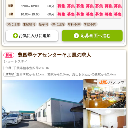
募集
募集
募集
募集
募集
募集
募集
日勤
9:00
18:00
60分
～
募集
募集
募集
募集
募集
募集
募集
日勤
10:00
19:00
60分
～
50代活躍
未経験可
新卒可
60代活躍
年齢不問
学歴不問
応募画面へ進む
お気に入り
に
追加
豊四季ケアセンターそよ風の求人
新着
ショートステイ
住所
千葉県柏市豊四季286-16
最寄駅
豊四季駅から1.1km、柏駅から2.0km、流山おおたかの森駅から2.4km
パノラマ