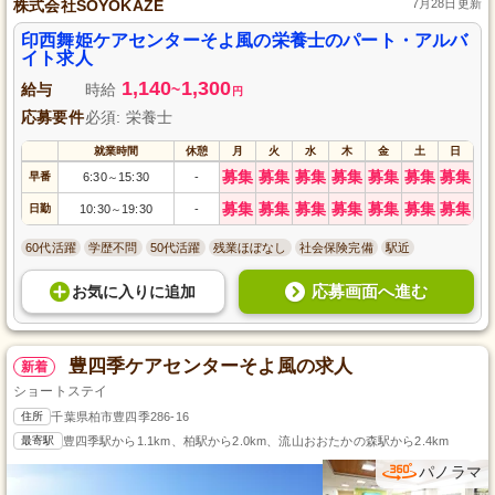
株式会社SOYOKAZE
7月28日更新
印西舞姫ケアセンターそよ風の栄養士のパート・アルバ
イト求人
1,140
1,300
給与
時給
~
円
応募要件
必須: 栄養士
就業時間
休憩
月
火
水
木
金
土
日
募集
募集
募集
募集
募集
募集
募集
早番
6:30
15:30
-
～
募集
募集
募集
募集
募集
募集
募集
日勤
10:30
19:30
-
～
60代活躍
学歴不問
50代活躍
残業ほぼなし
社会保険完備
駅近
応募画面へ進む
お気に入り
に
追加
豊四季ケアセンターそよ風の求人
新着
ショートステイ
住所
千葉県柏市豊四季286-16
最寄駅
豊四季駅から1.1km、柏駅から2.0km、流山おおたかの森駅から2.4km
パノラマ