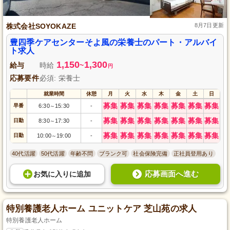
株式会社SOYOKAZE
8月7日更新
豊四季ケアセンターそよ風の栄養士のパート・アルバイ
ト求人
1,150
1,300
給与
時給
~
円
応募要件
必須: 栄養士
就業時間
休憩
月
火
水
木
金
土
日
募集
募集
募集
募集
募集
募集
募集
早番
6:30
15:30
-
～
募集
募集
募集
募集
募集
募集
募集
日勤
8:30
17:30
-
～
募集
募集
募集
募集
募集
募集
募集
日勤
10:00
19:00
-
～
40代活躍
50代活躍
年齢不問
ブランク可
社会保険完備
正社員登用あり
応募画面へ進む
お気に入り
に
追加
特別養護老人ホーム ユニットケア 芝山苑の求人
特別養護老人ホーム