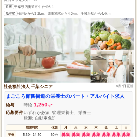
住所
千葉県四街道市中台498-1
最寄駅
物井駅から3.2km、四街道駅から4.0km、千城台駅から4.4km
社会福祉法人 千葉シニア
8月7日更新
まごころ館四街道の栄養士のパート・アルバイト求人
1,250
給与
時給
~
円
応募要件
いずれか必須: 管理栄養士、栄養士
歓迎: 自動車免許
就業時間
休憩
月
火
水
木
金
土
日
募集
募集
募集
募集
募集
募集
募集
早番
5:30
14:30
60分
～