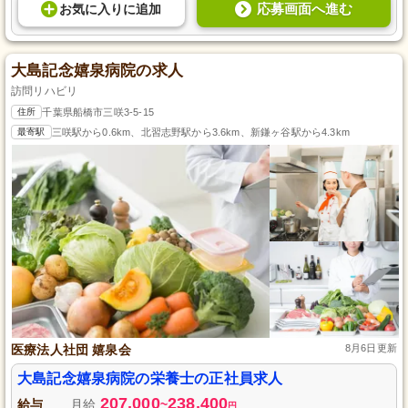
応募画面へ進む
お気に入り
に
追加
大島記念嬉泉病院の求人
訪問リハビリ
住所
千葉県船橋市三咲3-5-15
最寄駅
三咲駅から0.6km、北習志野駅から3.6km、新鎌ヶ谷駅から4.3km
医療法人社団 嬉泉会
8月6日更新
大島記念嬉泉病院の栄養士の正社員求人
207,000
238,400
給与
月給
~
円