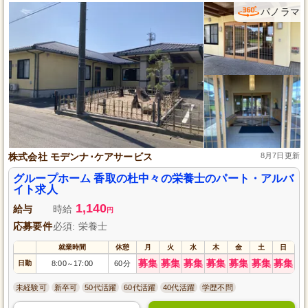
パノラマ
株式会社 モデンナ･ケアサービス
8月7日更新
グループホーム 香取の杜中々の栄養士のパート・アルバ
イト求人
1,140
給与
時給
円
応募要件
必須: 栄養士
就業時間
休憩
月
火
水
木
金
土
日
募集
募集
募集
募集
募集
募集
募集
日勤
8:00
17:00
60分
～
未経験可
新卒可
50代活躍
60代活躍
40代活躍
学歴不問