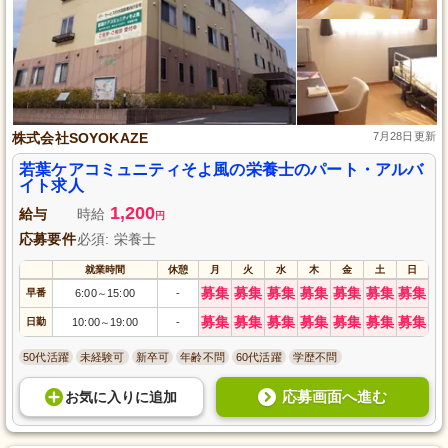
株式会社SOYOKAZE
7月28日更新
若葉ケアコミュニティそよ風の栄養士のパート・アルバ
イト求人
1,200
給与
時給
円
応募要件
必須: 栄養士
就業時間
休憩
月
火
水
木
金
土
日
募集
募集
募集
募集
募集
募集
募集
早番
6:00
15:00
-
～
募集
募集
募集
募集
募集
募集
募集
日勤
10:00
19:00
-
～
50代活躍
未経験可
新卒可
年齢不問
60代活躍
学歴不問
応募画面へ進む
お気に入り
に
追加