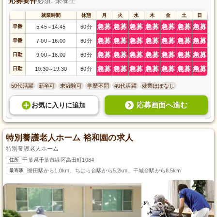
応募要件
必須: 栄養士
就業時間
休憩
月
火
水
木
金
土
日
急募
急募
急募
急募
急募
急募
急募
早番
5:45
14:45
60分
～
急募
急募
急募
急募
急募
急募
急募
早番
7:00
16:00
60分
～
急募
急募
急募
急募
急募
急募
急募
日勤
9:00
18:00
60分
～
急募
急募
急募
急募
急募
急募
急募
日勤
10:30
19:30
60分
～
50代活躍
新卒可
未経験可
学歴不問
40代活躍
残業ほぼなし
応募画面へ進む
お気に入り
に
追加
特別養護老人ホーム 裕和園の求人
特別養護老人ホーム
住所
千葉県千葉市緑区高田町1084
最寄駅
誉田駅から1.0km、ちはら台駅から5.2km、千城台駅から8.5km