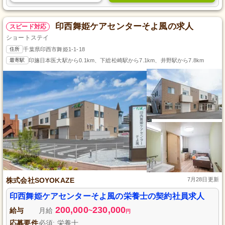
印西舞姫ケアセンターそよ風の求人
スピード対応
ショートステイ
住所
千葉県印西市舞姫1-1-18
最寄駅
印旛日本医大駅から0.1km、下総松崎駅から7.1km、井野駅から7.8km
株式会社SOYOKAZE
7月28日更新
印西舞姫ケアセンターそよ風の栄養士の契約社員求人
200,000
230,000
給与
月給
~
円
応募要件
必須: 栄養士