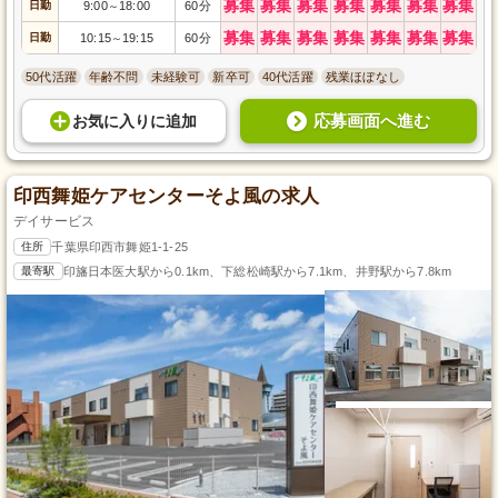
募集
募集
募集
募集
募集
募集
募集
日勤
9:00
18:00
60分
～
募集
募集
募集
募集
募集
募集
募集
日勤
10:15
19:15
60分
～
50代活躍
年齢不問
未経験可
新卒可
40代活躍
残業ほぼなし
応募画面へ進む
お気に入り
に
追加
印西舞姫ケアセンターそよ風の求人
デイサービス
住所
千葉県印西市舞姫1-1-25
最寄駅
印旛日本医大駅から0.1km、下総松崎駅から7.1km、井野駅から7.8km