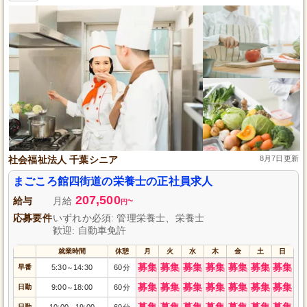
社会福祉法人 千葉シニア
8月7日更新
まごころ館四街道の栄養士の正社員求人
207,500
給与
月給
~
円
応募要件
いずれか必須: 管理栄養士、栄養士
歓迎: 自動車免許
就業時間
休憩
月
火
水
木
金
土
日
募集
募集
募集
募集
募集
募集
募集
早番
5:30
14:30
60分
～
募集
募集
募集
募集
募集
募集
募集
日勤
9:00
18:00
60分
～
募集
募集
募集
募集
募集
募集
募集
日勤
10:00
19:00
60分