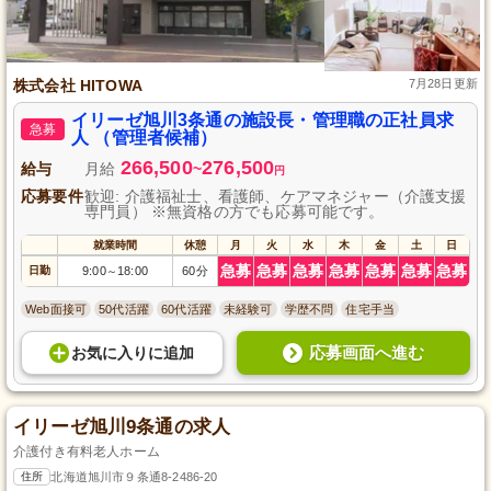
株式会社 HITOWA
7月28日更新
イリーゼ旭川3条通の施設長・管理職の正社員求
急募
人 （管理者候補）
266,500
276,500
給与
月給
~
円
応募要件
歓迎: 介護福祉士、看護師、ケアマネジャー（介護支援
専門員） ※無資格の方でも応募可能です。
就業時間
休憩
月
火
水
木
金
土
日
急募
急募
急募
急募
急募
急募
急募
日勤
9:00
18:00
60分
～
Web面接可
50代活躍
60代活躍
未経験可
学歴不問
住宅手当
応募画面へ進む
お気に入り
に
追加
イリーゼ旭川9条通の求人
介護付き有料老人ホーム
住所
北海道旭川市９条通8-2486-20