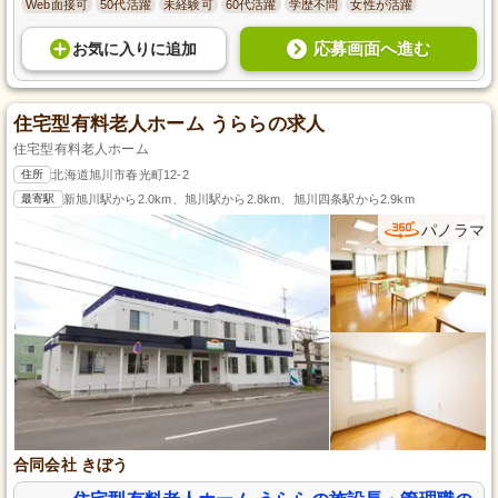
Web面接可
50代活躍
未経験可
60代活躍
学歴不問
女性が活躍
応募画面へ進む
お気に入り
に
追加
住宅型有料老人ホーム うららの求人
住宅型有料老人ホーム
住所
北海道旭川市春光町12-2
最寄駅
新旭川駅から2.0km、旭川駅から2.8km、旭川四条駅から2.9km
パノラマ
合同会社 きぼう