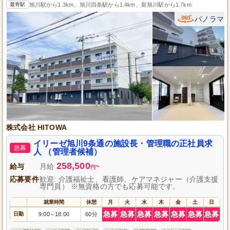
最寄駅
旭川駅から1.3km、旭川四条駅から1.4km、新旭川駅から1.7km
パノラマ
株式会社 HITOWA
イリーゼ旭川9条通の施設長・管理職の正社員求
急募
人 （管理者候補）
258,500
給与
月給
~
円
応募要件
歓迎: 介護福祉士、看護師、ケアマネジャー（介護支援
専門員） ※無資格の方でも応募可能です。
就業時間
休憩
月
火
水
木
金
土
日
急募
急募
急募
急募
急募
急募
急募
日勤
9:00
18:00
60分
～