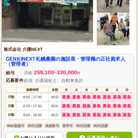
株式会社 介護NEXT
GENKINEXT札幌桑園の施設長・管理職の正社員求人
（管理者）
259,100
330,000
給与
月給
~
円
応募要件
必須: 介護福祉士、自動車免許
就業時間
休憩
月
火
水
木
金
土
日
募集
募集
募集
募集
募集
募集
募集
日勤
8:00
17:00
60分
～
募集
募集
募集
募集
募集
募集
募集
日勤
8:30
17:30
60分
～
募集
募集
募集
募集
募集
募集
募集
日勤
9:00
18:00
60分
～
Web面接可
50代活躍
未経験可
新卒可
40代活躍
60代活躍
応募画面へ進む