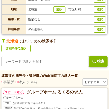
地域
北海道
選択
市区町村
選択
路線・駅
指定なし
選択
詳細条件
Web面接可
選択
北海道
でおすすめの検索条件
詳細条件で選択
検索
北海道
の
施設長・管理職
の
Web面接可
の求人一覧
9
事業所
10
求人
おすすめ順
(1~30件)
グループホーム るくるの求人
スピード対応
グループホーム
住所
北海道帯広市西三条南6-2-1
最寄駅
帯広駅から0.8km、柏林台駅から3.7km、札内駅から4.4km