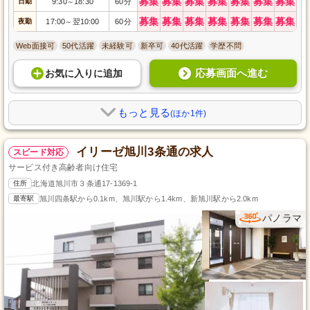
募集
募集
募集
募集
募集
募集
募集
日勤
9:30
18:30
60分
～
募集
募集
募集
募集
募集
募集
募集
夜勤
17:00
翌10:00
60分
～
Web面接可
50代活躍
未経験可
新卒可
40代活躍
学歴不問
応募画面へ進む
お気に入り
に
追加
もっと見る
(ほか1件)
イリーゼ旭川3条通の求人
スピード対応
サービス付き高齢者向け住宅
住所
北海道旭川市３条通17-1369-1
最寄駅
旭川四条駅から0.1km、旭川駅から1.4km、新旭川駅から2.0km
パノラマ