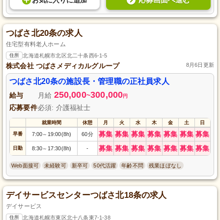
お気に入り
に
追加
つばさ北20条の求人
住宅型有料老人ホーム
住所
北海道札幌市北区北二十条西6-1-5
株式会社 つばさメディカルグループ
8月6日更新
つばさ北20条の施設長・管理職の正社員求人
250,000
300,000
給与
月給
~
円
応募要件
必須: 介護福祉士
就業時間
休憩
月
火
水
木
金
土
日
募集
募集
募集
募集
募集
募集
募集
早番
7:00
19:00(8h)
60分
～
募集
募集
募集
募集
募集
募集
募集
日勤
8:30
17:30(8h)
-
～
Web面接可
未経験可
新卒可
50代活躍
年齢不問
残業ほぼなし
デイサービスセンターつばさ北18条の求人
デイサービス
住所
北海道札幌市東区北十八条東7-1-38