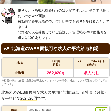
働きながら就職活動を行うのは大変ですよね。そこで活用し
たいのがWeb面接。
移動時間を削れるので、忙しい中でも選考を受けることがで
きます。
北海道で現在募集している施設長・管理職のWEB面接可な
求人は10件あります。
北海道のWEB面接可な求人の平均給与相場
正社員
パート・アルバイト
地域
（月収）
（時給）
262,020
求人なし
北海道
円
※相場の算出に必要な施設数が不足しているエリアの場合、対象エリアを周辺まで広げて算出
しています。
北海道のWEB面接可な求人の平均給与相場は、正社員（月収）
が平均値で
262,020円
です。
職種
施設長・管理職
選択