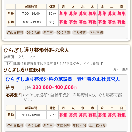
就業時間
休憩
月
火
水
木
金
土
日
募集
募集
募集
募集
募集
募集
募集
早番
7:00
16:00
60分
～
募集
募集
募集
募集
募集
募集
募集
日勤
10:00
19:00
60分
～
Web面接可
50代活躍
新卒可
40代活躍
年齢不問
学歴不問
ひらぎし通り整形外科の求人
診療所・クリニック
住所
北海道札幌市豊平区平岸三条5-4-22平岸グランドビル新館1F
ひらぎし通り整形外科
8月7日更新
ひらぎし通り整形外科の施設長・管理職の正社員求人
330,000
400,000
給与
月給
~
円
応募要件
いずれか必須: 自動車免許 ※無資格の方でも応募可能
です。
就業時間
休憩
月
火
水
木
金
土
日
募集
募集
募集
募集
募集
募集
募集
日勤
9:00
18:00
60分
～
Web面接可
50代活躍
新卒可
学歴不問
年齢不問
土日祝休み