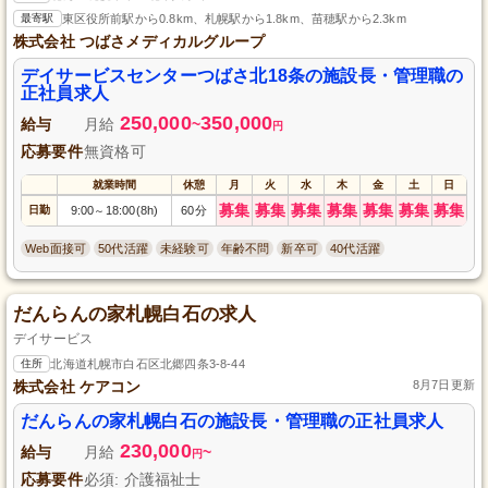
最寄駅
東区役所前駅から0.8km、札幌駅から1.8km、苗穂駅から2.3km
株式会社 つばさメディカルグループ
デイサービスセンターつばさ北18条の施設長・管理職の
正社員求人
250,000
350,000
給与
月給
~
円
応募要件
無資格可
就業時間
休憩
月
火
水
木
金
土
日
募集
募集
募集
募集
募集
募集
募集
日勤
9:00
18:00(8h)
60分
～
Web面接可
50代活躍
未経験可
年齢不問
新卒可
40代活躍
だんらんの家札幌白石の求人
デイサービス
住所
北海道札幌市白石区北郷四条3-8-44
株式会社 ケアコン
8月7日更新
だんらんの家札幌白石の施設長・管理職の正社員求人
230,000
給与
月給
~
円
応募要件
必須: 介護福祉士