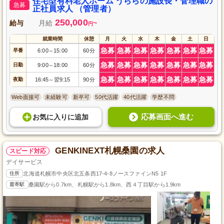
住宅型有料老人ホーム うららの施設長・管理職の
急募
正社員求人 （管理者）
250,000
給与
月給
~
円
就業時間
休憩
月
火
水
木
金
土
日
急募
急募
急募
急募
急募
急募
急募
早番
6:00
15:00
60分
～
急募
急募
急募
急募
急募
急募
急募
日勤
9:00
18:00
60分
～
急募
急募
急募
急募
急募
急募
急募
夜勤
16:45
翌9:15
90分
～
Web面接可
未経験可
新卒可
50代活躍
40代活躍
学歴不問
応募画面へ進む
お気に入り
に
追加
GENKINEXT札幌桑園の求人
スピード対応
デイサービス
住所
北海道札幌市中央区北五条西17-4-8ノースファインN5 1F
最寄駅
桑園駅から0.7km、札幌駅から1.8km、西４丁目駅から1.9km