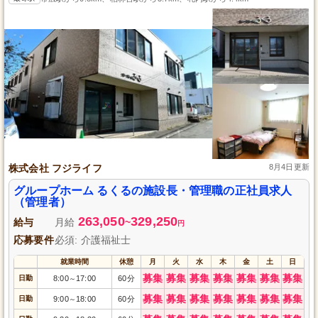
株式会社 フジライフ
8月4日更新
グループホーム るくるの施設長・管理職の正社員求人
（管理者）
263,050
329,250
給与
月給
~
円
応募要件
必須: 介護福祉士
就業時間
休憩
月
火
水
木
金
土
日
募集
募集
募集
募集
募集
募集
募集
日勤
8:00
17:00
60分
～
募集
募集
募集
募集
募集
募集
募集
日勤
9:00
18:00
60分
～