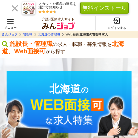
スカウトや選考の連絡を
無料インストール
通知でお知らせ
介護･医療求人サイト
メニュー
ログインする
みんジョブ
管理職
北海道の管理職
Web面接 北海道の管理職求人
施設長・管理職
北海
の求人・転職・募集情報を
道
、
Web面接可
から探す
北海道
の